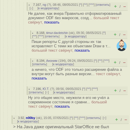
7.167
,
ng
(
?
), 08:46, 08/05/2021 [
^
] [
^^
] [
^^^
] [
ответить
]
+
–
/
[
↓
] [
к модератору
]
Не далее, как вчера Правильно отформатированный
документ ODF без макросов, созд...
большой текст
свёрнут,
показать
8.168
,
timur.davletshin
(
ok
), 09:30, 08/05/2021 [
^
]
+
–
/
[
^^
] [
^^^
] [
ответить
]
[
к модератору
]
Пиши репорты С другой стороны их так
исправляют С теми же объектами Draw в т...
большой текст свёрнут,
показать
8.194
,
Аноним
(
194
), 09:24, 09/05/2021 [
^
] [
^^
] [
^^^
]
+
–
/
[
ответить
]
[
к модератору
]
а ничего, что ODF это только расширение файла а
внутри могут быть разные версии...
текст свёрнут,
показать
7.196
,
Ю.Т.
(
?
), 09:56, 09/05/2021 [
^
] [
^^
] [
^^^
]
+
–
/
[
ответить
]
[
↑
] [
к модератору
]
Ну это общее место, неужели я его не учёл а
современное состояние я сравни...
большой
текст свёрнут,
показать
3.92
,
n00by
(
ok
), 15:05, 07/05/2021 [
^
] [
^^
] [
^^^
] [
ответить
]
[
↑
]
+
–
/
[
к модератору
]
> На Java даже оригинальный StarOffice не был