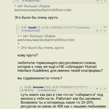
+
–
[
↑
] [
к модератору
]
/
> нет больше сборки
вин\линь\мак\bsd\arm\x64\riscv\etc
Это было бы очень круто.
+5
5.87
,
Xasd6
(
?
), 14:40, 07/05/2021 [
^
] [
^^
] [
^^^
] [
ответить
]
+
–
[
к модератору
]
/
>> нет больше сборки
вин\линь\мак\bsd\arm\x64\riscv\etc
>
> Это было бы очень круто.
кому круто?
любителю тормозящего ресурсоёмкого гоовна,
которое к тому же ещё и НЕ соблюдает Human
Interface Guidelines для именно твоей платформы?
вы садамазахисты чтоль?
6.101
,
Аноним
(
101
), 15:33, 07/05/2021 [
^
] [
^^
] [
^^^
]
+
–
/
[
ответить
]
[
к модератору
]
суть wasm как раз в том что он "собирается" под
железо у тебя на пк. Работает как-бы нативино.
Возможно ты и потереешь каких-то 10-15%
ресурсов но никак не 400 как с нашими любымими