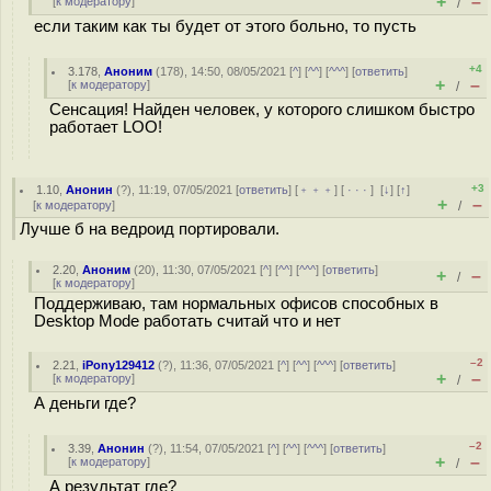
+
–
[
к модератору
]
/
если таким как ты будет от этого больно, то пусть
+4
3.178
,
Аноним
(
178
), 14:50, 08/05/2021 [
^
] [
^^
] [
^^^
] [
ответить
]
+
–
[
к модератору
]
/
Сенсация! Найден человек, у которого слишком быстро
работает LOO!
+3
1.10
,
Анонин
(
?
), 11:19, 07/05/2021 [
ответить
] [
﹢﹢﹢
] [
· · ·
]
[
↓
] [
↑
]
+
–
[
к модератору
]
/
Лучше б на ведроид портировали.
2.20
,
Аноним
(
20
), 11:30, 07/05/2021 [
^
] [
^^
] [
^^^
] [
ответить
]
+
–
/
[
к модератору
]
Поддерживаю, там нормальных офисов способных в
Desktop Mode работать считай что и нет
–2
2.21
,
iPony129412
(
?
), 11:36, 07/05/2021 [
^
] [
^^
] [
^^^
] [
ответить
]
+
–
[
к модератору
]
/
А деньги где?
–2
3.39
,
Анонин
(
?
), 11:54, 07/05/2021 [
^
] [
^^
] [
^^^
] [
ответить
]
+
–
[
к модератору
]
/
А результат где?