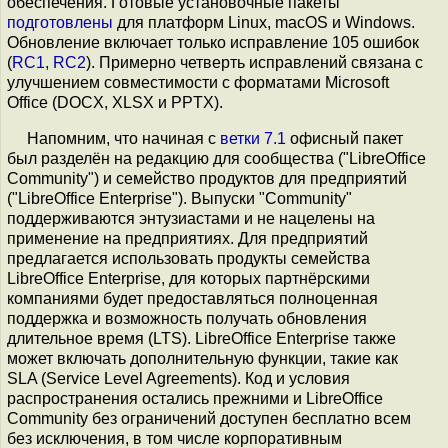
обеспечения. Готовые установочные пакеты
подготовлены
для платформ Linux, macOS и Windows.
Обновление включает только исправление 105 ошибок
(
RC1
,
RC2
). Примерно четверть исправлений связана с
улучшением совместимости с форматами Microsoft
Office (DOCX, XLSX и PPTX).
Напомним, что начиная с
ветки 7.1
офисный пакет
был разделён на редакцию для сообщества ("LibreOffice
Community") и семейство продуктов для предприятий
("LibreOffice Enterprise"). Выпуски "Community"
поддерживаются энтузиастами и не нацелены на
применение на предприятиях. Для предприятий
предлагается использовать продукты семейства
LibreOffice Enterprise, для которых партнёрскими
компаниями будет предоставляться полноценная
поддержка и возможность получать обновления
длительное время (LTS). LibreOffice Enterprise также
может включать дополнительную функции, такие как
SLA (Service Level Agreements). Код и условия
распространения остались прежними и LibreOffice
Community без ограничений доступен бесплатно всем
без исключения, в том числе корпоративным