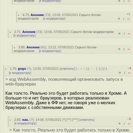
+
–
модератором
[
к модератору
]
/
+1
4.73
,
Аноним
(
73
), 13:09, 07/05/2021
Скрыто ботом-
+
–
модератором
[
к модератору
]
/
2.71
,
Аноним
(
73
), 13:06, 07/05/2021
Скрыто ботом-модератором
+
–
/
[
к модератору
]
3.80
,
Аноним
(
61
), 13:22, 07/05/2021
Скрыто ботом-
+
–
/
модератором
[
к модератору
]
–4
1.70
,
gogo
(
?
), 13:05, 07/05/2021 [
ответить
] [
﹢﹢﹢
] [
· · ·
]
[
↓
] [
↑
]
+
–
[
к модератору
]
/
> код WebAssembly, позволяющий организовать запуск в
web-браузерах
Как толсто. Реально это будет работать только в Хроме. А
больше-то и нет браузеров, в которых реализован
WebAssembly. Даже в ФФ нет, не говоря уже о мелких
браузерах с собственными движками.
–5
2.83
,
нах.
(
?
), 14:08, 07/05/2021 [
^
] [
^^
] [
^^^
] [
ответить
]
+
–
[
к модератору
]
/
> Как толсто. Реально это будет работать только в Хроме.