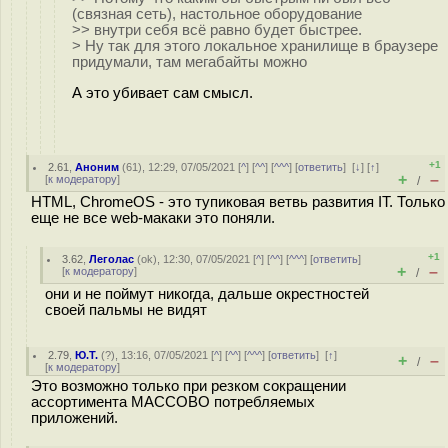
(связная сеть), настольное оборудование
>> внутри себя всё равно будет быстрее.
> Ну так для этого локальное хранилище в браузере
придумали, там мегабайты можно
А это убивает сам смысл.
+1
2.61
,
Аноним
(
61
), 12:29, 07/05/2021 [
^
] [
^^
] [
^^^
] [
ответить
]
[
↓
] [
↑
]
+
–
[
к модератору
]
/
HTML, ChromeOS - это тупиковая ветвь развития IT. Только
еще не все web-макаки это поняли.
+1
3.62
,
Леголас
(
ok
), 12:30, 07/05/2021 [
^
] [
^^
] [
^^^
] [
ответить
]
+
–
[
к модератору
]
/
они и не поймут никогда, дальше окрестностей
своей пальмы не видят
2.79
,
Ю.Т.
(
?
), 13:16, 07/05/2021 [
^
] [
^^
] [
^^^
] [
ответить
]
[
↑
]
+
–
/
[
к модератору
]
Это возможно только при резком сокращении
ассортимента МАССОВО потребляемых
приложений.