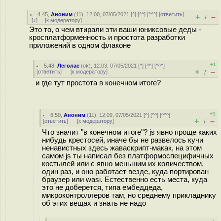
4.45
,
Аноним
(
11
), 12:00, 07/05/2021 [
^
] [
^^
] [
^^^
] [
ответить
]
+
–
/
[
↓
] [
к модератору
]
Это то, о чем втирали эти ваши юниксовые деды -
кросплатформенность и простота разработки
приложений в одном флаконе
+1
5.48
,
Леголас
(
ok
), 12:03, 07/05/2021 [
^
] [
^^
] [
^^^
]
+
–
[
ответить
]
[
к модератору
]
/
и где тут простота в конечном итоге?
+1
6.50
,
Аноним
(
11
), 12:09, 07/05/2021 [
^
] [
^^
] [
^^^
]
+
–
[
ответить
]
[
к модератору
]
/
Что значит "в конечном итоге"? js явно проще каких
нибудь крестосей, иначе бы не развелось кучи
ненавистных здесь жаваскрипт-макак, на этом
самом js ты написал без платформоспецифичных
костылей или с явно меньшим их количеством,
один раз, и оно работает везде, куда портирован
браузер или wasi. Естественно есть места, куда
это не доберется, типа ембеддеда,
микроконтроллеров там, но среднему прикладнику
об этих вещах и знать не надо