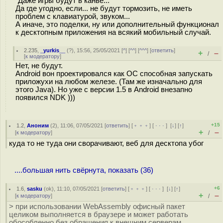
"Даже игры будут в канве..."
Да где угодно, если... не будут тормозить, не иметь
проблем с клавиатурой, звуком...
А иначе, это поделки, ну или дополнительный функционал
к десктопным приложения на всякий мобильный случай.
2.235
,
_yurkis__
(
?
), 15:56, 25/05/2021 [
^
] [
^^
] [
^^^
] [
ответить
]
+
–
/
[
к модератору
]
Нет, не будут.
Android вон проектировался как ОС способная запускать
приложухи на любом железе. (Там же изначально для
этого Java). Но уже с версии 1.5 в Android внезапно
появился NDK )))
+15
1.2
,
Аноним
(
2
), 11:06, 07/05/2021 [
ответить
] [
﹢﹢﹢
] [
· · ·
]
[
↓
] [
↑
]
+
–
[
к модератору
]
/
куда то не туда они сворачивают, веб для десктопа убог
....большая нить свёрнута, показать (36)
+6
1.6
,
sasku
(
ok
), 11:10, 07/05/2021 [
ответить
] [
﹢﹢﹢
] [
· · ·
]
[
↓
] [
↑
]
+
–
[
к модератору
]
/
> при использовании WebAssembly офисный пакет
целиком выполняется в браузере и может работать
обособленно без обращения к внешним серверам