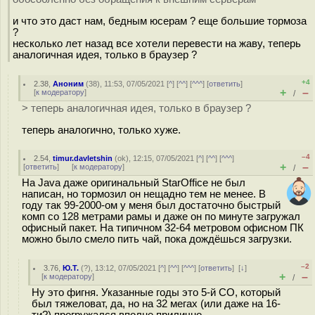
и что это даст нам, бедным юсерам ? еще большие тормоза
?
несколько лет назад все хотели перевести на жаву, теперь
аналогичная идея, только в браузер ?
+4
2.38
,
Аноним
(
38
), 11:53, 07/05/2021 [
^
] [
^^
] [
^^^
] [
ответить
]
+
–
[
к модератору
]
/
> теперь аналогичная идея, только в браузер ?
теперь аналогично, только хуже.
–4
2.54
,
timur.davletshin
(
ok
), 12:15, 07/05/2021 [
^
] [
^^
] [
^^^
]
+
–
[
ответить
]
[
к модератору
]
/
На Java даже оригинальный StarOffice не был
написан, но тормозил он нещадно тем не менее. В
году так 99-2000-ом у меня был достаточно быстрый
комп со 128 метрами рамы и даже он по минуте загружал
офисный пакет. На типичном 32-64 метровом офисном ПК
можно было смело пить чай, пока дождёшься загрузки.
–2
3.76
,
Ю.Т.
(
?
), 13:12, 07/05/2021 [
^
] [
^^
] [
^^^
] [
ответить
]
[
↓
]
+
–
[
к модератору
]
/
Ну это фигня. Указанные годы это 5-й СО, который
был тяжеловат, да, но на 32 мегах (или даже на 16-