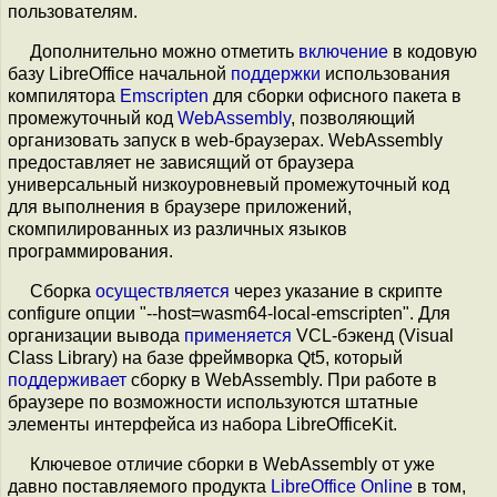
пользователям.
Дополнительно можно отметить
включение
в кодовую
базу LibreOffice начальной
поддержки
использования
компилятора
Emscripten
для сборки офисного пакета в
промежуточный код
WebAssembly
, позволяющий
организовать запуск в web-браузерах. WebAssembly
предоставляет не зависящий от браузера
универсальный низкоуровневый промежуточный код
для выполнения в браузере приложений,
скомпилированных из различных языков
программирования.
Сборка
осуществляется
через указание в скрипте
configure опции "--host=wasm64-local-emscripten". Для
организации вывода
применяется
VCL-бэкенд (Visual
Class Library) на базе фреймворка Qt5, который
поддерживает
сборку в WebAssembly. При работе в
браузере по возможности используются штатные
элементы интерфейса из набора LibreOfficeKit.
Ключевое отличие сборки в WebAssembly от уже
давно поставляемого продукта
LibreOffice Online
в том,