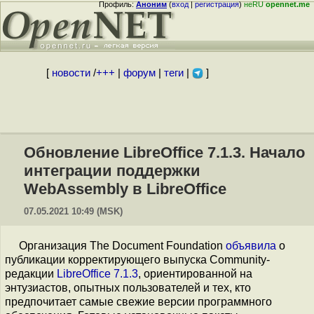
Профиль:
Аноним
(
вход
|
регистрация
)
неRU
opennet.me
[
новости
/
+++
|
форум
|
теги
|
]
Обновление LibreOffice 7.1.3. Начало
интеграции поддержки
WebAssembly в LibreOffice
07.05.2021 10:49 (MSK)
Организация The Document Foundation
объявила
о
публикации корректирующего выпуска Community-
редакции
LibreOffice 7.1.3
, ориентированной на
энтузиастов, опытных пользователей и тех, кто
предпочитает самые свежие версии программного