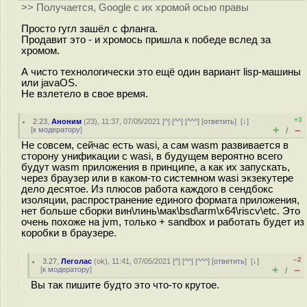
>> Получается, Google с их хромой осью правы
Просто гугл зашёл с фланга.
Продавит это - и хромось пришла к победе вслед за
хромом.
А чисто технологически это ещё один вариант lisp-машины
или javaOS.
Не взлетело в свое время.
+3
2.23
,
Аноним
(
23
), 11:37, 07/05/2021 [
^
] [
^^
] [
^^^
] [
ответить
]
[
↓
]
+
–
[
к модератору
]
/
Не совсем, сейчас есть wasi, а сам wasm развивается в
сторону унификации с wasi, в будущем вероятно всего
будут wasm приложения в принципе, а как их запускать,
через браузер или в каком-то системном wasi экзекутере
дело десятое. Из плюсов работа каждого в сендбокс
изоляции, распространение единого формата приложения,
нет больше сборки вин\линь\мак\bsd\arm\x64\riscv\etc. Это
очень похоже на jvm, только + sandbox и работать будет из
коробки в браузере.
–2
3.27
,
Леголас
(
ok
), 11:41, 07/05/2021 [
^
] [
^^
] [
^^^
] [
ответить
]
[
↓
]
+
–
[
к модератору
]
/
Вы так пишите будто это что-то крутое.