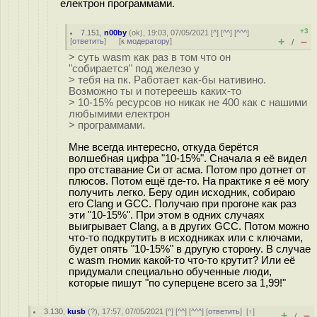
електрон программами.
+3
7.151
,
n00by
(
ok
), 19:03, 07/05/2021 [
^
] [
^^
] [
^^^
]
+
–
[
ответить
]
[
к модератору
]
/
> суть wasm как раз в том что он
"собирается" под железо у
> тебя на пк. Работает как-бы нативино.
Возможно ты и потереешь каких-то
> 10-15% ресурсов но никак не 400 как с нашими
любымими електрон
> программами.
Мне всегда интересно, откуда берётся
волшебная цифра "10-15%". Сначала я её видел
про отставание Си от асма. Потом про дотнет от
плюсов. Потом ещё где-то. На практике я её могу
получить легко. Беру один исходник, собираю
его Clang и GCC. Получаю при прогоне как раз
эти "10-15%". При этом в одних случаях
выигрывает Clang, а в других GCC. Потом можно
что-то подкрутить в исходниках или с ключами,
будет опять "10-15%" в другую сторону. В случае
с wasm гномик какой-то что-то крутит? Или её
придумали специально обученные люди,
которые пишут "по суперцене всего за 1,99!"
3.130
,
kusb
(
?
), 17:57, 07/05/2021 [
^
] [
^^
] [
^^^
] [
ответить
]
[
↑
]
+
–
/