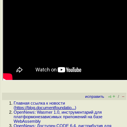
+
–
исправить
/
+6
Главная ссылка к новости
(
https://blog.documentfoundatio...
)
OpenNews: Wasmer 1.0, инструментарий для
платформонезависимых приложений на базе
WebAssembly
OpenNews: Доступен CODE 6.4, дистрибутив для