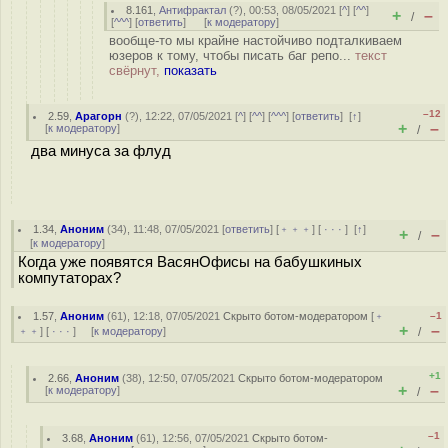
8.161
,
Антифрактал
(
?
), 00:53, 08/05/2021 [
^
] [
^^
]
+
–
/
[
^^^
] [
ответить
]
[
к модератору
]
вообще-то мы крайне настойчиво подталкиваем
юзеров к тому, чтобы писать баг репо...
текст
свёрнут,
показать
–12
2.59
,
Арагорн
(
?
), 12:22, 07/05/2021 [
^
] [
^^
] [
^^^
] [
ответить
]
[
↑
]
+
–
[
к модератору
]
/
два минуса за флуд
1.34
,
Аноним
(
34
), 11:48, 07/05/2021 [
ответить
] [
﹢﹢﹢
] [
· · ·
]
[
↑
]
+
–
/
[
к модератору
]
Когда уже появятся ВасянОфисы на бабушкиных
компутаторах?
1.57
,
Аноним
(
61
), 12:18, 07/05/2021
Скрыто ботом-модератором
[
﹢
–1
+
–
﹢﹢
] [
· · ·
] [
к модератору
]
/
+1
2.66
,
Аноним
(
38
), 12:50, 07/05/2021
Скрыто ботом-модератором
+
–
[
к модератору
]
/
–1
3.68
,
Аноним
(
61
), 12:56, 07/05/2021
Скрыто ботом-