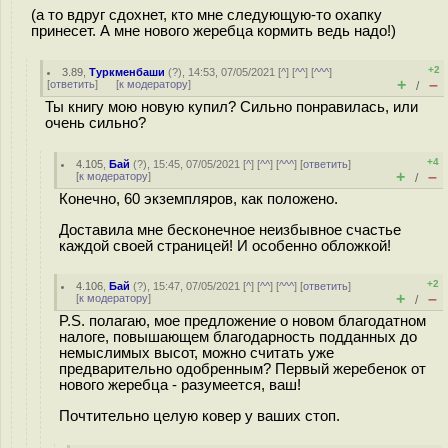
(а то вдруг сдохнет, кто мне следующую-то охапку
принесет. А мне нового жеребца кормить ведь надо!)
+2
3.89
,
Туркменбаши
(
?
), 14:53, 07/05/2021 [
^
] [
^^
] [
^^^
]
+
–
[
ответить
]
[
к модератору
]
/
Ты книгу мою новую купил? Сильно понравилась, или
очень сильно?
+4
4.105
,
Бай
(
?
), 15:45, 07/05/2021 [
^
] [
^^
] [
^^^
] [
ответить
]
+
–
[
к модератору
]
/
Конечно, 60 экземпляров, как положено.
Доставила мне бесконечное неизбывное счастье
каждой своей страницей! И особенно обложкой!
+2
4.106
,
Бай
(
?
), 15:47, 07/05/2021 [
^
] [
^^
] [
^^^
] [
ответить
]
+
–
[
к модератору
]
/
P.S. полагаю, мое предложение о новом благодатном
налоге, повышающем благодарность подданных до
немыслимых высот, можно считать уже
предварительно одобренным? Первый жеребенок от
нового жеребца - разумеется, ваш!
Почтительно целую ковер у ваших стоп.