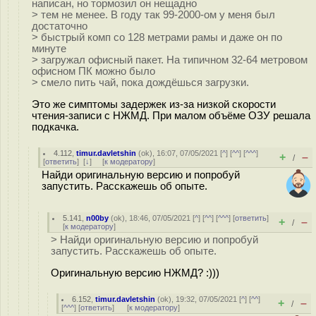
написан, но тормозил он нещадно
> тем не менее. В году так 99-2000-ом у меня был
достаточно
> быстрый комп со 128 метрами рамы и даже он по
минуте
> загружал офисный пакет. На типичном 32-64 метровом
офисном ПК можно было
> смело пить чай, пока дождёшься загрузки.
Это же симптомы задержек из-за низкой скорости
чтения-записи с НЖМД. При малом объёме ОЗУ решала
подкачка.
4.112
,
timur.davletshin
(
ok
), 16:07, 07/05/2021 [
^
] [
^^
] [
^^^
]
+
–
/
[
ответить
]
[
↓
] [
к модератору
]
Найди оригинальную версию и попробуй
запустить. Расскажешь об опыте.
5.141
,
n00by
(
ok
), 18:46, 07/05/2021 [
^
] [
^^
] [
^^^
] [
ответить
]
+
–
/
[
к модератору
]
> Найди оригинальную версию и попробуй
запустить. Расскажешь об опыте.
Оригинальную версию НЖМД? :)))
6.152
,
timur.davletshin
(
ok
), 19:32, 07/05/2021 [
^
] [
^^
]
+
–
/
[
^^^
] [
ответить
]
[
к модератору
]