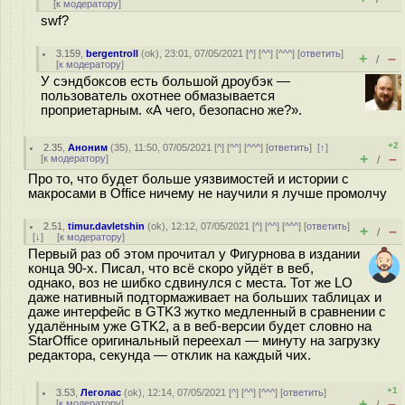
[
к модератору
]
swf?
3.159
,
bergentroll
(
ok
), 23:01, 07/05/2021 [
^
] [
^^
] [
^^^
] [
ответить
]
+
–
/
[
к модератору
]
У сэндбоксов есть большой дроубэк —
пользователь охотнее обмазывается
проприетарным. «А чего, безопасно же?».
+2
2.35
,
Аноним
(
35
), 11:50, 07/05/2021 [
^
] [
^^
] [
^^^
] [
ответить
]
[
↑
]
+
–
[
к модератору
]
/
Про то, что будет больше уязвимостей и истории с
макросами в Office ничему не научили я лучше промолчу
2.51
,
timur.davletshin
(
ok
), 12:12, 07/05/2021 [
^
] [
^^
] [
^^^
] [
ответить
]
+
–
/
[
↓
] [
к модератору
]
Первый раз об этом прочитал у Фигурнова в издании
конца 90-х. Писал, что всё скоро уйдёт в веб,
однако, воз не шибко сдвинулся с места. Тот же LO
даже нативный подтормаживает на больших таблицах и
даже интерфейс в GTK3 жутко медленный в сравнении с
удалённым уже GTK2, а в веб-версии будет словно на
StarOffice оригинальный переехал — минуту на загрузку
редактора, секунда — отклик на каждый чих.
+1
3.53
,
Леголас
(
ok
), 12:14, 07/05/2021 [
^
] [
^^
] [
^^^
] [
ответить
]
+
–
[
к модератору
]