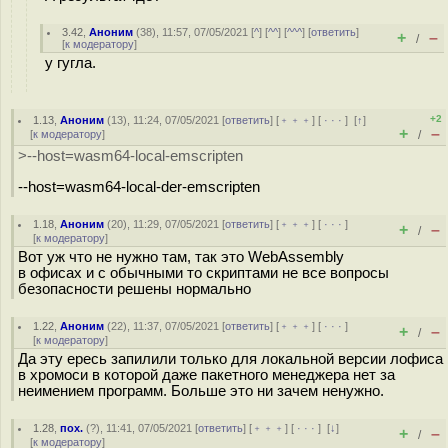
3.42
,
Аноним
(
38
), 11:57, 07/05/2021 [
^
] [
^^
] [
^^^
] [
ответить
]
+
–
/
[
к модератору
]
у гугла.
+2
1.13
,
Аноним
(
13
), 11:24, 07/05/2021 [
ответить
] [
﹢﹢﹢
] [
· · ·
]
[
↑
]
+
–
[
к модератору
]
/
>--host=wasm64-local-emscripten
--host=wasm64-local-der-emscripten
1.18
,
Аноним
(
20
), 11:29, 07/05/2021 [
ответить
] [
﹢﹢﹢
] [
· · ·
]
+
–
/
[
к модератору
]
Вот уж что не нужно там, так это WebAssembly
в офисах и с обычными то скриптами не все вопросы
безопасности решены нормально
1.22
,
Аноним
(
22
), 11:37, 07/05/2021 [
ответить
] [
﹢﹢﹢
] [
· · ·
]
+
–
/
[
к модератору
]
Да эту ересь запилили только для локальной версии лофиса
в хромоси в которой даже пакетного менеджера нет за
неимением программ. Больше это ни зачем ненужно.
1.28
,
пох.
(
?
), 11:41, 07/05/2021 [
ответить
] [
﹢﹢﹢
] [
· · ·
]
[
↓
]
+
–
/
[
к модератору
]