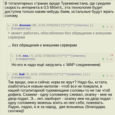
В тоталитарных странах вроде Туркменистана, где средняя
скорость интернета в 0,5 Мбит/с, эта технология будет
доступна только каким нибудь баям, остальные будут жрать
солому.
2.44
,
Аноним
(
38
), 11:59, 07/05/2021 [
^
] [
^^
] [
^^^
] [
ответить
]
[
↓
]
+
–
/
[
к модератору
]
> может работать обособленно без обращения к внешним
серверам
... без обращения к внешним серверам
–3
3.46
,
пох.
(
?
), 12:02, 07/05/2021 [
^
] [
^^
] [
^^^
] [
ответить
]
+
–
[
к модератору
]
/
Но его ж надо ещё загрузить с WAP соединением)
2.82
,
Бай
(
?
), 14:01, 07/05/2021 [
^
] [
^^
] [
^^^
] [
ответить
]
[
↓
] [
↑
]
+
–
/
[
к модератору
]
Так вроде, они и сейчас норм ее жрут? Надо бы, кстати,
озаботиться новым налогом - чтоб все не пожрали, в
нашей тоталитарной туркменщине соломы-то не так чтоб
дофига. Скажем - одну соломинку сжевал, охапку - мне на
двор подал. Э... нет, наоборот - охапку мне на двор подал -
одну соломинку можешь взять из нее себе, пожевать.
Ладно, ладно, я ж за народ, две возьмешь (благодари,
скотина)!