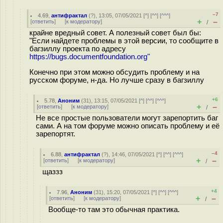
–7
4.69
,
антифрактал
(
?
), 13:05, 07/05/2021 [
^
] [
^^
] [
^^^
]
+
–
[
ответить
]
[
к модератору
]
/
крайне вредный совет. А полезный совет был бы:
"Если найдете проблемы в этой версии, то сообщите в
багзиллу проекта по адресу
https://bugs.documentfoundation.org"
Конечно при этом можно обсудить проблему и на
русском форуме, н-да. Но лучше сразу в багзиллу
+6
5.78
,
Аноним
(
31
), 13:15, 07/05/2021 [
^
] [
^^
] [
^^^
]
+
–
[
ответить
]
[
к модератору
]
/
Не все простые пользователи могут зарепортить баг
сами. А на том форуме можно описать проблему и её
зарепортят.
–4
6.88
,
антифрактал
(
?
), 14:46, 07/05/2021 [
^
] [
^^
] [
^^^
]
+
–
[
ответить
]
[
к модератору
]
/
щаззз
+4
7.96
,
Аноним
(
31
), 15:20, 07/05/2021 [
^
] [
^^
] [
^^^
]
+
–
[
ответить
]
[
к модератору
]
/
Вообще-то там это обычная практика.