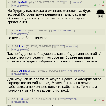
+1
2.81
,
ilyafedin
(
ok
), 13:59, 07/05/2021 [
^
] [
^^
] [
^^^
] [
ответить
]
+
–
[
к модератору
]
/
Не будет у вас никакого оконного менеджера, будет
воланд! Который даже рендерить тайтлбары не
обязан, по дефолту в протоколе это на стороне
приложения.
2.109
,
Я
(
??
), 15:57, 07/05/2021 [
^
] [
^^
] [
^^^
] [
ответить
]
+
–
/
[
к модератору
]
не весь но большинство.
2.128
,
kusb
(
?
), 17:54, 07/05/2021 [
^
] [
^^
] [
^^^
] [
ответить
]
+
–
/
[
к модератору
]
Так не будет окна браузера, а канва будет аппаратной. И
даже окно приложения, которое вы будете называть
браузером будет отображаться в настоящем браузере.
+1
2.131
,
Аноним
(
131
), 18:01, 07/05/2021 [
^
] [
^^
] [
^^^
] [
ответить
]
+
–
[
к модератору
]
/
Для игрушек не прокатит, казуалы даже не одобрят такое
варварство на мой взгляд. Может быть вы в офисе
работаете, а не делаете вид, что работаете. Тогда вам
точно хватит и Гугл заботится о вас.D
2.234
,
_kp
(
ok
), 14:17, 20/05/2021 [
^
] [
^^
] [
^^^
] [
ответить
]
+
–
/
[
к модератору
]