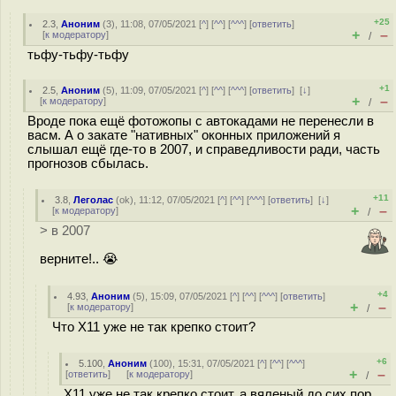
+25
2.3
,
Аноним
(
3
), 11:08, 07/05/2021 [
^
] [
^^
] [
^^^
] [
ответить
]
+
–
[
к модератору
]
/
тьфу-тьфу-тьфу
+1
2.5
,
Аноним
(
5
), 11:09, 07/05/2021 [
^
] [
^^
] [
^^^
] [
ответить
]
[
↓
]
+
–
[
к модератору
]
/
Вроде пока ещё фотожопы с автокадами не перенесли в
васм. А о закате "нативных" оконных приложений я
слышал ещё где-то в 2007, и справедливости ради, часть
прогнозов сбылась.
+11
3.8
,
Леголас
(
ok
), 11:12, 07/05/2021 [
^
] [
^^
] [
^^^
] [
ответить
]
[
↓
]
+
–
[
к модератору
]
/
> в 2007
верните!.. 😭
+4
4.93
,
Аноним
(
5
), 15:09, 07/05/2021 [
^
] [
^^
] [
^^^
] [
ответить
]
+
–
[
к модератору
]
/
Что Х11 уже не так крепко стоит?
+6
5.100
,
Аноним
(
100
), 15:31, 07/05/2021 [
^
] [
^^
] [
^^^
]
+
–
[
ответить
]
[
к модератору
]
/
X11 уже не так крепко стоит, а вяленый до сих пор...