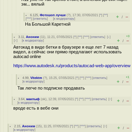
эм... вялый
6.125
,
Фотошоп лучше
(
?
), 17:30, 07/05/2021 [
^
] [
^^
]
+
–
/
[
^^^
] [
ответить
]
[
к модератору
]
На Большой Каретной
+3
3.11
,
Аноним
(
11
), 11:21, 07/05/2021 [
^
] [
^^
] [
^^^
] [
ответить
]
[
↓
]
+
–
[
↑
] [
к модератору
]
/
Автокад в виде бетки в браузере я еще лет 7 назад
видел, а сейчас они прямо предлагают использовать
autocad online
https://www.autodesk.ru/products/autocad-web-app/overview
+1
4.99
,
Vitektm
(
?
), 15:25, 07/05/2021 [
^
] [
^^
] [
^^^
] [
ответить
]
+
–
[
к модератору
]
/
Так легче по подписке продавать
3.64
,
макпыф
(
ok
), 12:39, 07/05/2021 [
^
] [
^^
] [
^^^
] [
ответить
]
[
↑
]
+
–
/
[
к модератору
]
вроде есть в вебе они
2.15
,
Аноним
(
15
), 11:25, 07/05/2021 [
^
] [
^^
] [
^^^
] [
ответить
]
[
↑
]
+
–
/
[
к модератору
]