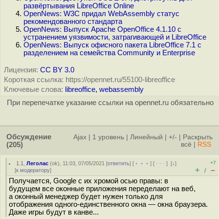
развёртывания LibreOffice Online
OpenNews: W3C придал WebAssembly статус
рекомендованного стандарта
OpenNews: Выпуск Apache OpenOffice 4.1.10 с
устранением уязвимости, затрагивающей и LibreOffice
OpenNews: Выпуск офисного пакета LibreOffice 7.1 с
разделением на семейства Community и Enterprise
Лицензия:
CC BY 3.0
Короткая ссылка: https://opennet.ru/55100-libreoffice
Ключевые слова:
libreoffice
,
webassembly
При перепечатке указание ссылки на opennet.ru обязательно
Обсуждение
Ajax
|
1 уровень
|
Линейный
|
+/-
|
Раскрыть
(205)
всё
|
RSS
+7
1.1
,
Леголас
(
ok
), 11:03, 07/05/2021 [
ответить
] [
﹢﹢﹢
] [
· · ·
]
[
↓
]
+
–
[
к модератору
]
/
Получается, Google с их хромой осью правы: в
будущем все оконные приложения переделают на веб,
а оконный менеджер будет нужен только для
отображения одного-единственного окна — окна браузера.
Даже игры будут в канве...