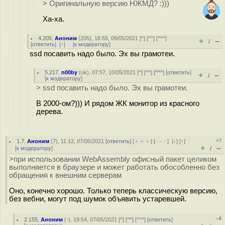
> Оригинальную версию НЖМД? :)))
Ха-ха.
4.205
,
Аноним
(
205
), 16:55, 09/05/2021 [
^
] [
^^
] [
^^^
]
+
–
/
[
ответить
]
[
↑
] [
к модератору
]
ssd посавить надо было. Эх вы грамотеи.
5.217
,
n00by
(
ok
), 07:57, 10/05/2021 [
^
] [
^^
] [
^^^
] [
ответить
]
+
–
/
[
к модератору
]
> ssd посавить надо было. Эх вы грамотеи.
В 2000-ом?))) И рядом ЖК монитор из красного
дерева.
+7
1.7
,
Аноним
(
7
), 11:12, 07/05/2021 [
ответить
] [
﹢﹢﹢
] [
· · ·
]
[
↓
] [
↑
]
+
–
[
к модератору
]
/
>при использовании WebAssembly офисный пакет целиком
выполняется в браузере и может работать обособленно без
обращения к внешним серверам
Оно, конечно хорошо. Только теперь классическую версию,
без вебни, могут под шумок объявить устаревшей.
–4
2.155
,
Аноним
(
-
), 19:54, 07/05/2021 [
^
] [
^^
] [
^^^
] [
ответить
]