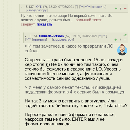
5.137
,
Ю.Т.
(
?
), 18:30, 07/05/2021 [
^
] [
^^
] [
^^^
] [
ответить
]
+
–
/
[
к модератору
]
Ну кто помнит такие вещи Не первый комп, чать Во
всяком случае, размер был ...
большой текст
свёрнут,
показать
+2
6.154
,
timur.davletshin
(
ok
), 19:39, 07/05/2021 [
^
] [
^^
]
+
–
[
^^^
] [
ответить
]
[
к модератору
]
/
> И тем заметнее, в какое го превратили ЛО
сейчас.
Стареешь — трава была зеленее 15 лет назад и
хер стоял ))) Не было ничего там такого, о чём
стоило бы сожалеть в сравнении с LO. Уровень
глючности был не меньше, а функционал и
совместимость сейчас однозначно лучше.
> У меня у самого лежат тексты, и ликвидацией
поддержки формата в 4-х сериях был я возмущен.
Ну так 3-ку можно вставить в виртуалку. Или
задействовать библиотеку, как ее там, libstaroffice?
Пересохранил в новый формат и не парился,
макросов там не было, ENTER'ами я не
форматировал никогда.