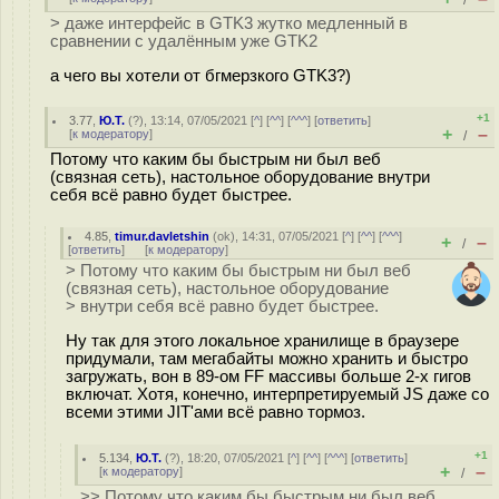
/
> даже интерфейс в GTK3 жутко медленный в
сравнении с удалённым уже GTK2
а чего вы хотели от бгмерзкого GTK3?)
+1
3.77
,
Ю.Т.
(
?
), 13:14, 07/05/2021 [
^
] [
^^
] [
^^^
] [
ответить
]
+
–
[
к модератору
]
/
Потому что каким бы быстрым ни был веб
(связная сеть), настольное оборудование внутри
себя всё равно будет быстрее.
4.85
,
timur.davletshin
(
ok
), 14:31, 07/05/2021 [
^
] [
^^
] [
^^^
]
+
–
/
[
ответить
]
[
к модератору
]
> Потому что каким бы быстрым ни был веб
(связная сеть), настольное оборудование
> внутри себя всё равно будет быстрее.
Ну так для этого локальное хранилище в браузере
придумали, там мегабайты можно хранить и быстро
загружать, вон в 89-ом FF массивы больше 2-х гигов
включат. Хотя, конечно, интерпретируемый JS даже со
всеми этими JIT'ами всё равно тормоз.
+1
5.134
,
Ю.Т.
(
?
), 18:20, 07/05/2021 [
^
] [
^^
] [
^^^
] [
ответить
]
+
–
[
к модератору
]
/
>> Потому что каким бы быстрым ни был веб