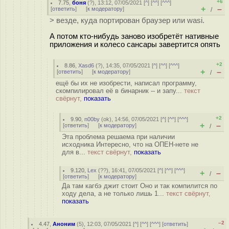
+6
7.75
,
боня
(
?
), 13:12, 07/05/2021 [
^
] [
^^
] [
^^^
]
+
–
[
ответить
]
[
к модератору
]
/
> везде, куда портирован браузер или wasi.
А потом кто-нибудь заново изобретёт нативные
приложения и колесо сансары завертится опять
+2
8.86
,
Xasd6
(
?
), 14:35, 07/05/2021 [
^
] [
^^
] [
^^^
]
+
–
[
ответить
]
[
к модератору
]
/
ещё бы их не изобрести, написал программу,
скомпилировал её в бинарник -- и запу...
текст
свёрнут,
показать
+2
9.90
,
n00by
(
ok
), 14:56, 07/05/2021 [
^
] [
^^
] [
^^^
]
+
–
[
ответить
]
[
к модератору
]
/
Эта проблема решаема при наличии
исходника Интересно, что на ОПЕН-нете не
для в...
текст свёрнут,
показать
9.120
,
Lex
(
??
), 16:41, 07/05/2021 [
^
] [
^^
] [
^^^
]
+
–
/
[
ответить
]
[
к модератору
]
Да там кагбэ джит стоит Оно и так компилится по
ходу дела, а не только лишь 1...
текст свёрнут,
показать
–2
4.47
,
Аноним
(
5
), 12:03, 07/05/2021 [
^
] [
^^
] [
^^^
] [
ответить
]