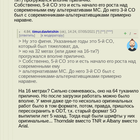
ти?) прогружался вполне прилично.
Собственно, 5-й СО это и есть начало его роста над
современными ему альтернативами МС. До него 3-й СО
был с современниками-альтернативщиками примерно
наравне.
4.84
,
timur.davletshin
(
ok
), 14:24, 07/05/2021 [
^
] [
^^
] [
^^^
]
+
–
/
[
ответить
]
[
к модератору
]
> Ну это фигня. Указанные годы это 5-й СО,
который был тяжеловат, да,
> но на 32 мегах (или даже на 16-ти?)
прогружался вполне прилично.
> Собственно, 5-й СО это и есть начало его роста над
современными ему
> альтернативами МС. До него 3-й СО был с
современниками-альтернативщиками примерно
наравне.
На 16 метрах? Сильно сомневаюсь, оно на 64 туканило
прилично. Но после загрузки работать можно было
вполне. У меня даже где-то несколько оригинальных
работ было в том формате, потом, правда, пришлось
пересохранить в ODT, т.к. старый формат SO
выпилили лет 5 назад. Тогда ещё были шрифты у них
оригинальные... Thorndale вместо TNR и Albany вместо
Arial.