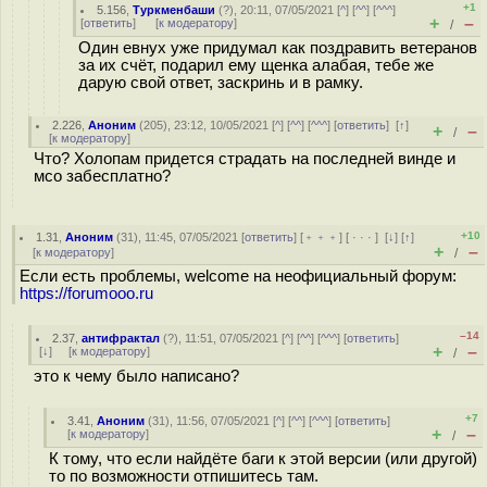
+1
5.156
,
Туркменбаши
(
?
), 20:11, 07/05/2021 [
^
] [
^^
] [
^^^
]
+
–
[
ответить
]
[
к модератору
]
/
Один евнух уже придумал как поздравить ветеранов
за их счёт, подарил ему щенка алабая, тебе же
дарую свой ответ, заскринь и в рамку.
2.226
,
Аноним
(
205
), 23:12, 10/05/2021 [
^
] [
^^
] [
^^^
] [
ответить
]
[
↑
]
+
–
/
[
к модератору
]
Что? Холопам придется страдать на последней винде и
мсо забесплатно?
+10
1.31
,
Аноним
(
31
), 11:45, 07/05/2021 [
ответить
] [
﹢﹢﹢
] [
· · ·
]
[
↓
] [
↑
]
+
–
[
к модератору
]
/
Если есть проблемы, welcome на неофициальный форум:
https://forumooo.ru
–14
2.37
,
антифрактал
(
?
), 11:51, 07/05/2021 [
^
] [
^^
] [
^^^
] [
ответить
]
+
–
[
↓
] [
к модератору
]
/
это к чему было написано?
+7
3.41
,
Аноним
(
31
), 11:56, 07/05/2021 [
^
] [
^^
] [
^^^
] [
ответить
]
+
–
[
к модератору
]
/
К тому, что если найдёте баги к этой версии (или другой)
то по возможности отпишитесь там.