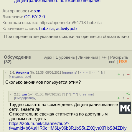
децентрализованного потокового вещания
Автор новости:
xm
Лицензия:
CC BY 3.0
Короткая ссылка: https://opennet.ru/54718-hubzilla
Ключевые слова:
hubzilla
,
activitypub
При перепечатке указание ссылки на opennet.ru обязательно
Обсуждение
Ajax
|
1 уровень
|
Линейный
|
+/-
|
Раскрыть
(32)
всё
|
RSS
1.6
,
Аноним
(
6
), 22:35, 08/03/2021 [
ответить
] [
﹢﹢﹢
] [
· · ·
]
[
↓
]
+
–
/
[
к модератору
]
Сколько анонимов пользуется этим?
+1
2.13
,
xm
(
ok
), 01:58, 09/03/2021 [
^
] [
^^
] [
^^^
] [
ответить
]
+
–
[
к модератору
]
/
Трудно сказать на самом деле. Децентрализованные
сети, знаете ли.
Относительно свежая статистика по доступным
данным вот здесь
https://zotum.net/channel/hub/?
f=&mid=b64.aHR0cHM6Ly96b3R1bS5uZXQvaXRlbS84ZDIy