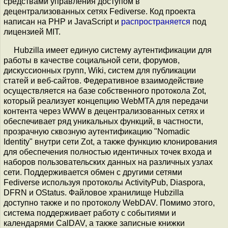
средствами управления доступом в
децентрализованных сетях Fediverse. Код проекта
написан на PHP и JavaScript и
распространяется
под
лицензией MIT.
Hubzilla имеет единую систему аутентификации для
работы в качестве социальной сети, форумов,
дискуссионных групп, Wiki, систем для публикации
статей и веб-сайтов. Федеративное взаимодействие
осуществляется на базе собственного протокола Zot,
который реализует концепцию WebMTA для передачи
контента через WWW в децентрализованных сетях и
обеспечивает ряд уникальных функций, в частности,
прозрачную сквозную аутентификацию "Nomadic
Identity" внутри сети Zot, а также функцию клонирования
для обеспечения полностью идентичных точек входа и
наборов пользовательских данных на различных узлах
сети. Поддерживается обмен с другими сетями
Fediverse используя протоколы ActivityPub, Diaspora,
DFRN и OStatus. Файловое хранилище Hubzilla
доступно также и по протоколу WebDAV. Помимо этого,
система поддерживает работу с событиями и
календарями CalDAV, а также записные книжки