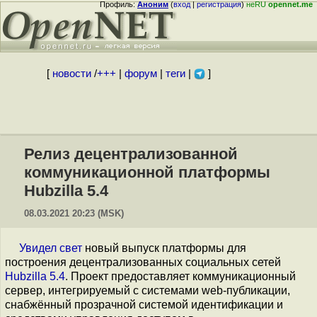
Профиль:
Аноним
(
вход
|
регистрация
)
неRU
opennet.me
[
новости
/
+++
|
форум
|
теги
|
]
Релиз децентрализованной
коммуникационной платформы
Hubzilla 5.4
08.03.2021 20:23 (MSK)
Увидел свет
новый выпуск платформы для
построения децентрализованных социальных сетей
Hubzilla 5.4
. Проект предоставляет коммуникационный
сервер, интегрируемый с системами web-публикации,
снабжённый прозрачной системой идентификации и