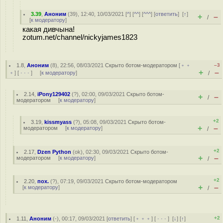
3.39
,
Аноним
(
39
), 12:40, 10/03/2021 [
^
] [
^^
] [
^^^
] [
ответить
]
[
↑
]
+
–
/
[
к модератору
]
какая дивчына!
zotum.net/channel/nickyjames1823
1.8
,
Аноним
(
8
), 22:56, 08/03/2021
Скрыто ботом-модератором
[
﹢﹢
–3
+
–
﹢
] [
· · ·
] [
к модератору
]
/
2.14
,
iPony129402
(
?
), 02:00, 09/03/2021
Скрыто ботом-
+
–
/
модератором
[
к модератору
]
+2
3.19
,
kissmyass
(
?
), 05:08, 09/03/2021
Скрыто ботом-
+
–
модератором
[
к модератору
]
/
+2
2.17
,
Dzen Python
(
ok
), 02:30, 09/03/2021
Скрыто ботом-
+
–
модератором
[
к модератору
]
/
+2
2.20
,
пох.
(
?
), 07:19, 09/03/2021
Скрыто ботом-модератором
+
–
[
к модератору
]
/
+2
1.11
,
Аноним
(
-
), 00:17, 09/03/2021 [
ответить
] [
﹢﹢﹢
] [
· · ·
]
[
↓
] [
↑
]