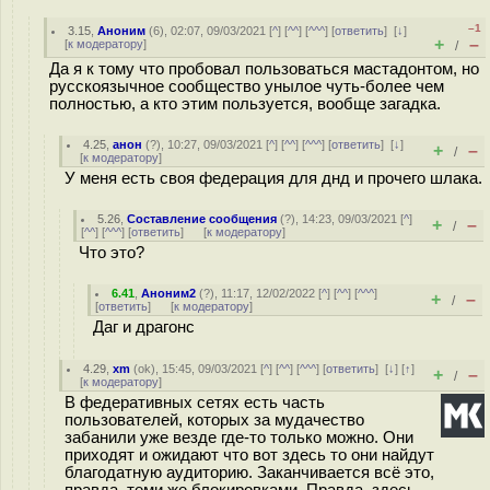
–1
3.15
,
Аноним
(
6
), 02:07, 09/03/2021 [
^
] [
^^
] [
^^^
] [
ответить
]
[
↓
]
+
–
[
к модератору
]
/
Да я к тому что пробовал пользоваться мастадонтом, но
русскоязычное сообщество унылое чуть-более чем
полностью, а кто этим пользуется, вообще загадка.
4.25
,
анон
(
?
), 10:27, 09/03/2021 [
^
] [
^^
] [
^^^
] [
ответить
]
[
↓
]
+
–
/
[
к модератору
]
У меня есть своя федерация для днд и прочего шлака.
5.26
,
Составление сообщения
(
?
), 14:23, 09/03/2021 [
^
]
+
–
/
[
^^
] [
^^^
] [
ответить
]
[
к модератору
]
Что это?
6.41
,
Аноним2
(
?
), 11:17, 12/02/2022 [
^
] [
^^
] [
^^^
]
+
–
/
[
ответить
]
[
к модератору
]
Даг и драгонс
4.29
,
xm
(
ok
), 15:45, 09/03/2021 [
^
] [
^^
] [
^^^
] [
ответить
]
[
↓
] [
↑
]
+
–
/
[
к модератору
]
В федеративных сетях есть часть
пользователей, которых за мудачество
забанили уже везде где-то только можно. Они
приходят и ожидают что вот здесь то они найдут
благодатную аудиторию. Заканчивается всё это,