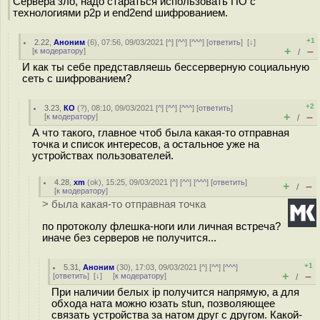
Сервера зло, надо стараться использовать ПО с
технологиями p2p и end2end шифрованием.
+1
2.22
,
Аноним
(
6
), 07:56, 09/03/2021 [
^
] [
^^
] [
^^^
] [
ответить
]
[
↓
]
+
–
[
к модератору
]
/
И как ты себе представляешь бессерверную социальную
сеть с шифрованием?
+2
3.23
,
КО
(
?
), 08:10, 09/03/2021 [
^
] [
^^
] [
^^^
] [
ответить
]
+
–
[
к модератору
]
/
А что такого, главное чтоб была какая-то отправная
точка и список интересов, а остальное уже на
устройствах пользователей.
4.28
,
xm
(
ok
), 15:25, 09/03/2021 [
^
] [
^^
] [
^^^
] [
ответить
]
+
–
/
[
к модератору
]
> была какая-то отправная точка
по протоколу флешка-ноги или личная встреча?
иначе без серверов не получится...
+1
5.31
,
Аноним
(
30
), 17:03, 09/03/2021 [
^
] [
^^
] [
^^^
]
+
–
[
ответить
]
[
↓
] [
к модератору
]
/
При наличии белых ip получится напрямую, а для
обхода ната можно юзать stun, позволяющее
связать устройства за натом друг с другом. Какой-