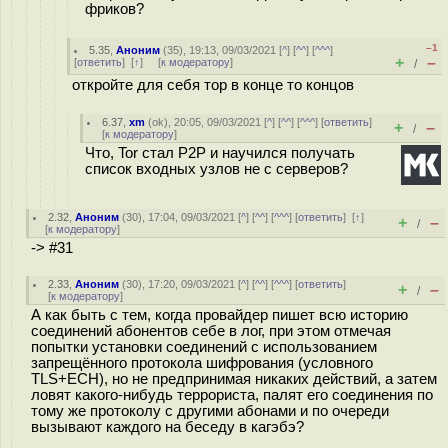
фриков?
–1
5.35
,
Аноним
(
35
), 19:13, 09/03/2021 [
^
] [
^^
] [
^^^
]
+
–
[
ответить
]
[
↑
] [
к модератору
]
/
откройте для себя тор в конце то концов
6.37
,
xm
(
ok
), 20:05, 09/03/2021 [
^
] [
^^
] [
^^^
] [
ответить
]
+
–
/
[
к модератору
]
Что, Tor стал P2P и научился получать
список входных узлов не с серверов?
2.32
,
Аноним
(
30
), 17:04, 09/03/2021 [
^
] [
^^
] [
^^^
] [
ответить
]
[
↑
]
+
–
/
[
к модератору
]
-> #31
2.33
,
Аноним
(
30
), 17:20, 09/03/2021 [
^
] [
^^
] [
^^^
] [
ответить
]
+
–
/
[
к модератору
]
А как быть с тем, когда провайдер пишет всю историю
соединений абонентов себе в лог, при этом отмечая
попытки установки соединений с использованием
запрещённого протокола шифрования (условного
TLS+ECH), но не предпринимая никаких действий, а затем
ловят какого-нибудь террориста, палят его соединения по
тому же протоколу с другими абонами и по очереди
вызывают каждого на беседу в кагэбэ?