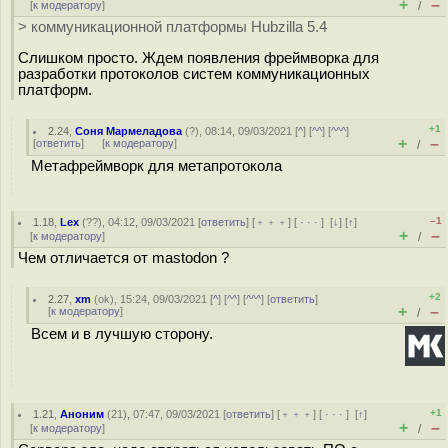
+
–
[
к модератору
]
/
> коммуникационной платформы Hubzilla 5.4
Слишком просто. Ждем появления фреймворка для
разработки протоколов систем коммуникационных
платформ.
+1
2.24
,
Соня Мармеладова
(
?
), 08:14, 09/03/2021 [
^
] [
^^
] [
^^^
]
+
–
[
ответить
]
[
к модератору
]
/
Метафреймворк для метапротокола
–1
1.18
,
Lex
(
??
), 04:12, 09/03/2021 [
ответить
] [
﹢﹢﹢
] [
· · ·
]
[
↓
] [
↑
]
+
–
[
к модератору
]
/
Чем отличается от mastodon ?
+2
2.27
,
xm
(
ok
), 15:24, 09/03/2021 [
^
] [
^^
] [
^^^
] [
ответить
]
+
–
[
к модератору
]
/
Всем и в лучшую сторону.
+1
1.21
,
Аноним
(
21
), 07:47, 09/03/2021 [
ответить
] [
﹢﹢﹢
] [
· · ·
]
[
↑
]
+
–
[
к модератору
]
/