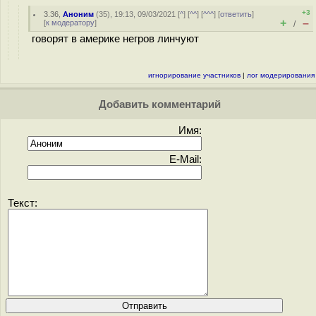
+3
3.36
,
Аноним
(
35
), 19:13, 09/03/2021 [
^
] [
^^
] [
^^^
] [
ответить
]
+
–
[
к модератору
]
/
говорят в америке негров линчуют
игнорирование участников
|
лог модерирования
Добавить комментарий
Имя:
E-Mail:
Текст: