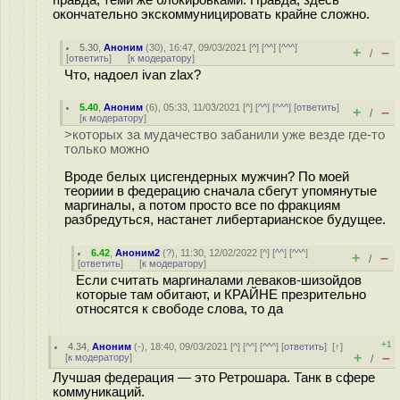
правда, теми же блокировками. Правда, здесь
окончательно экскоммуницировать крайне сложно.
5.30
,
Аноним
(
30
), 16:47, 09/03/2021 [
^
] [
^^
] [
^^^
]
+
–
/
[
ответить
]
[
к модератору
]
Что, надоел ivan zlax?
5.40
,
Аноним
(
6
), 05:33, 11/03/2021 [
^
] [
^^
] [
^^^
] [
ответить
]
+
–
/
[
к модератору
]
>которых за мудачество забанили уже везде где-то
только можно
Вроде белых цисгендерных мужчин? По моей
теориии в федерацию сначала сбегут упомянутые
маргиналы, а потом просто все по фракциям
разбредуться, настанет либертарианское будущее.
6.42
,
Аноним2
(
?
), 11:30, 12/02/2022 [
^
] [
^^
] [
^^^
]
+
–
/
[
ответить
]
[
к модератору
]
Если считать маргиналами леваков-шизойдов
которые там обитают, и КРАЙНЕ презрительно
относятся к свободе слова, то да
+1
4.34
,
Аноним
(
-
), 18:40, 09/03/2021 [
^
] [
^^
] [
^^^
] [
ответить
]
[
↑
]
+
–
[
к модератору
]
/
Лучшая федерация — это Ретрошара. Танк в сфере
коммуникаций.