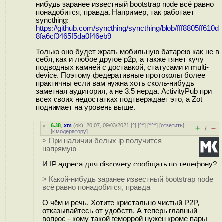
нибудь заранее известный bootstrap node всё равно
понадобится, правда. Например, так работает
syncthing:
https://github.com/syncthing/syncthing/blob/fff8805ff610d
8fa6cf0465f5da0f46eb9
Только оно будет жрать мобильную батарею как не в
себя, как и любое другое p2p, а также тянет кучу
подводных камней с доставкой, статусами и multi-
device. Поэтому федеративные протоколы более
практичны если вам нужна хоть сколь-нибудь
заметная аудитория, а не 3.5 нерда. ActivityPub при
всех своих недостатках подтверждает это, а Zot
поднимает на уровень выше.
6.38
,
xm
(
ok
), 20:07, 09/03/2021 [
^
] [
^^
] [
^^^
] [
ответить
]
+
–
/
[
к модератору
]
> При наличии белых ip получится
напрямую
И IP адреса для discovery сообщать по телефону?
> Какой-нибудь заранее известный bootstrap node
всё равно понадобится, правда
О чём и речь. Хотите кристально чистый P2P,
отказывайтесь от удобств. А теперь главный
вопрос - кому такой геморрой нужен кроме пары