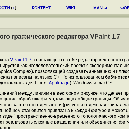
ОСТИ
(
+
)
КОНТЕНТ
WIKI
MAN'ы
ФО
го графического редактора VPaint 1.7
кета
VPaint 1.7
, сочетающего в себе редактор векторной гр
нируется как исследовательский проект с экспериментальн
raphics Complex), позволяющей создавать анимацию и иллюс
екта написаны на языке С++ (с использованием библиотек 
дготовлены для Linux (
AppImage
), Windows и macOS.
инений между линиями в векторном рисунке, что делает п
рощения обработки фигур, имеющих общие границы. Обычн
совываются по отдельности (рисуется отдельная кривая д
альнейшем становится привязана к каждой фигуре и может 
 виде "пространственно-временного топологического компл
т реализовать сложные разделения или объединения фигур
адров.