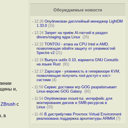
Обсуждаемые новости
-
12:26
Опубликован дисплейный менеджер LightDM
1.33.0
(15)
-
12:24
Запрет на приём AI-патчей в раздел
drivers/staging ядра Linux
(25)
-
12:22
TONTOU - атака на CPU Intel и AMD,
позволяющая обойти защиту от уязвимостей
Spectre v2
(21)
-
12:18
Выпуск uutils 0.10, варианта GNU Coreutils
на языке Rust
(91)
-
12:17
Zapscape - уязвимость в гипервизоре KVM,
позволяющая получить root-доступ к хост-
системе
(4)
линии
-
11:59
Сервис доставки игр GOG разрабатывает
лщины и,
Linux-версию GOG Galaxy
(92)
-
11:54
Опубликован mount-tui, интерфейс для
монтирования дисков и SMB-ресурсов в
е
ZBrush
с
Linux
(33)
-
11:46
В дистрибутиве Proxmox Virtual Environment
, в
реализована поддержка архитектуры ARM64
(7)