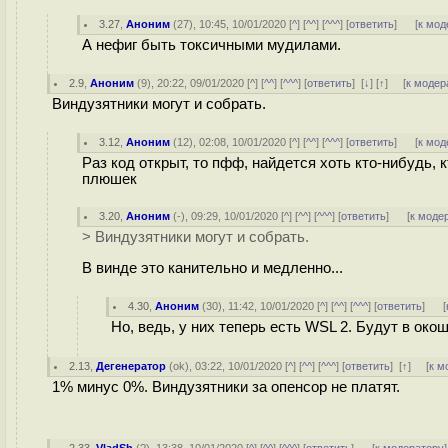
3.27
,
Аноним
(
27
), 10:45, 10/01/2020 [
^
] [
^^
] [
^^^
] [
ответить
]
[
к мод
А нефиг быть токсичными мудилами.
2.9
,
Аноним
(
9
), 20:22, 09/01/2020 [
^
] [
^^
] [
^^^
] [
ответить
]
[
↓
] [
↑
] [
к модер
Виндузятники могут и собрать.
3.12
,
Аноним
(
12
), 02:08, 10/01/2020 [
^
] [
^^
] [
^^^
] [
ответить
]
[
к мод
Раз код открыт, то пфф, найдется хоть кто-нибудь, 
плюшек
3.20
,
Аноним
(
-
), 09:29, 10/01/2020 [
^
] [
^^
] [
^^^
] [
ответить
]
[
к моде
> Виндузятники могут и собрать.
В винде это канительно и медленно...
4.30
,
Аноним
(
30
), 11:42, 10/01/2020 [
^
] [
^^
] [
^^^
] [
ответить
]
[
Но, ведь, у них теперь есть WSL 2. Будут в око
2.13
,
Дегенератор
(
ok
), 03:22, 10/01/2020 [
^
] [
^^
] [
^^^
] [
ответить
]
[
↑
] [
к м
1% минус 0%. Виндузятники за опенсор не платят.