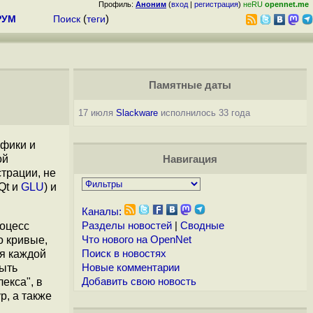
Профиль:
Аноним
(
вход
|
регистрация
)
неRU
opennet.me
РУМ
Поиск
(
теги
)
Памятные даты
17 июля
Slackware
исполнилось 33 года
афики и
ой
Навигация
трации, не
Qt и
GLU
) и
Каналы:
роцесс
Разделы новостей
|
Сводные
о кривые,
Что нового на OpenNet
ля каждой
Поиск в новостях
быть
Новые комментарии
екса", в
Добавить свою новость
, а также