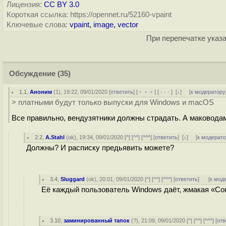
Лицензия:
CC BY 3.0
Короткая ссылка: https://opennet.ru/52160-vpaint
Ключевые слова:
vpaint
,
image
,
vector
При перепечатке указа
Обсуждение
(35)
1.1
,
Аноним
(
1
), 19:22, 09/01/2020 [
ответить
] [
﹢﹢﹢
] [
· · ·
]
[
↓
] [
к модератору
> платными будут только выпуски для Windows и macOS
Все правильно, вендузятники должны страдать. А маководам
2.2
,
A.Stahl
(
ok
), 19:34, 09/01/2020 [
^
] [
^^
] [
^^^
] [
ответить
]
[
↓
] [
к модерат
Должны? И расписку предьявить можете?
3.4
,
Sluggard
(
ok
), 20:01, 09/01/2020 [
^
] [
^^
] [
^^^
] [
ответить
]
[
к мод
Её каждый пользователь Windows даёт, жмакая «Сог
3.10
,
заминированный тапок
(
?
), 21:09, 09/01/2020 [
^
] [
^^
] [
^^^
] [
отв