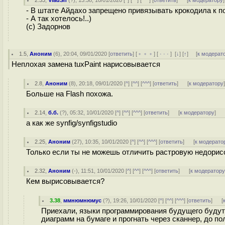
2.33
,
VladSh
(
?
), 13:38, 10/01/2020 [
^
] [
^^
] [
^^^
] [
ответить
]
[
к модератору
]
- В штате Айдахо запрещено привязывать крокодила к п
- А так хотелось!..)
(c) Задорнов
1.5
,
Аноним
(
6
), 20:04, 09/01/2020 [
ответить
] [
﹢﹢﹢
] [
· · ·
]
[
↓
] [
↑
] [
к модерат
Неплохая замена tuxPaint нарисовывается
2.8
,
Аноним
(
8
), 20:18, 09/01/2020 [
^
] [
^^
] [
^^^
] [
ответить
]
[
к модератору
Больше на Flash похожа.
2.14
,
б.б.
(
?
), 05:32, 10/01/2020 [
^
] [
^^
] [
^^^
] [
ответить
]
[
к модератору
]
а как же synfig/synfigstudio
2.25
,
Аноним
(
27
), 10:35, 10/01/2020 [
^
] [
^^
] [
^^^
] [
ответить
]
[
к модерато
Только если ты не можешь отличить растровую недорисо
2.32
,
Аноним
(
-
), 11:51, 10/01/2020 [
^
] [
^^
] [
^^^
] [
ответить
]
[
к модератор
Кем вырисовывается?
3.38
,
ммнюмнюмус
(
?
), 19:26, 10/01/2020 [
^
] [
^^
] [
^^^
] [
ответить
]
[
Приехали, языки программирования будущего будут 
диаграмм на бумаге и прогнать через сканнер, до п