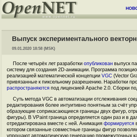
НОВ
Выпуск экспериментального векторно
09.01.2020 18:58 (MSK)
После четырёх лет разработки
опубликован
выпуск па
систему для создания 2D-анимации. Программа позицио
реализацией математической концепции
VGC
(Vector G
привязанные к пиксельному разрешению. Наработки про
распространяются
под лицензией Apache 2.0. Сборки по
Суть метода VGC в автоматизации отслеживания соед
редактирования более интуитивно понятным за счёт уп
образующие соприкасающиеся границы двух фигур, отри
фигуры). В VPaint граница определяется один раз и в д
отредактирована вместе с ней. Анимация
формируется
в
котором связанные совместные границы фигур позволяю
упрощают автоматическую генерацию промежуточных к