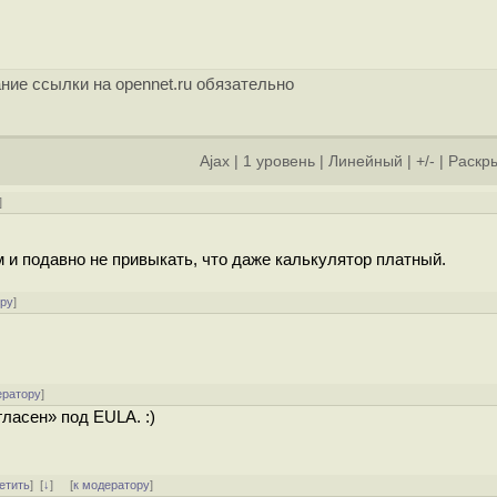
ние ссылки на opennet.ru обязательно
Ajax
|
1 уровень
|
Линейный
|
+/-
|
Раскры
]
 и подавно не привыкать, что даже калькулятор платный.
ору
]
ератору
]
ласен» под EULA. :)
етить
]
[
↓
] [
к модератору
]