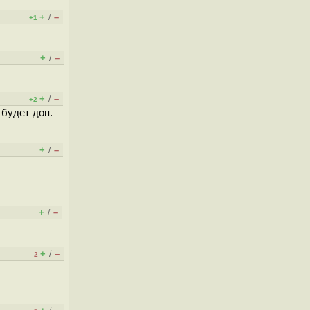
+
–
/
+1
+
–
/
+
–
/
+2
 будет доп.
+
–
/
+
–
/
+
–
/
–2