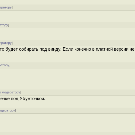
ератору
]
атору
]
ератору
]
кто будет собирать под винду. Если конечно в платной версии не
ратору
]
к модератору
]
шечке под Убунточкой.
одератору
]