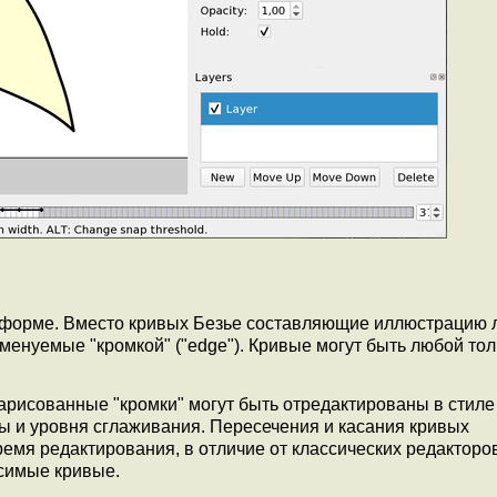
й форме. Вместо кривых Безье составляющие иллюстрацию 
енуемые "кромкой" ("edge"). Кривые могут быть любой то
арисованные "кромки" могут быть отредактированы в стил
 и уровня сглаживания. Пересечения и касания кривых
емя редактирования, в отличие от классических редакторов
симые кривые.