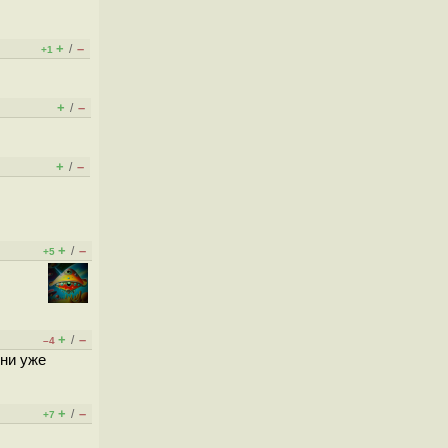
+
–
/
+1
+
–
/
+
–
/
+
–
/
+5
+
–
/
–4
Они уже
+
–
/
+7