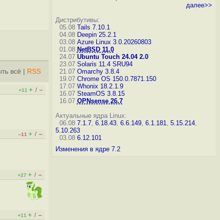
далее>>
Дистрибутивы:
05.08
Tails 7.10.1
04.08
Deepin 25.2.1
03.08
Azure Linux 3.0.20260803
01.08
NetBSD 11.0
24.07
Ubuntu Touch 24.04 2.0
23.07
Solaris 11.4 SRU94
ть всё
|
RSS
21.07
Omarchy 3.8.4
19.07
Chrome OS 150.0.7871.150
17.07
Whonix 18.2.1.9
+
–
/
+11
16.07
SteamOS 3.8.15
16.07
OPNsense 26.7
Актуальные ядра Linux:
06.08
7.1.7
,
6.18.43
,
6.6.149
,
6.1.181
,
5.15.214
,
5.10.263
+
–
/
–11
03.08
6.12.101
Изменения в ядре 7.2
+
–
/
+27
+
–
/
+11