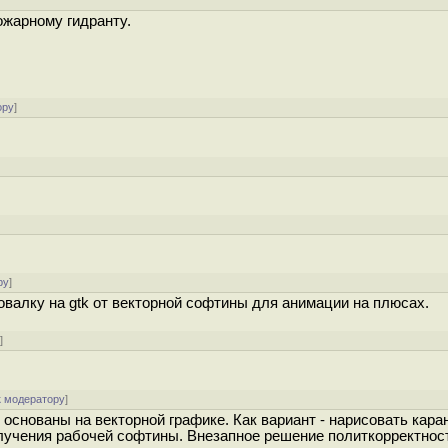
ожарному гидранту.
ору
]
]
ру
]
валку на gtk от векторной софтины для анимации на плюсах.
у
]
к модератору
]
основаны на векторной графике. Как вариант - нарисовать кар
олучения рабочей софтины. Внезапное решение политкорректност