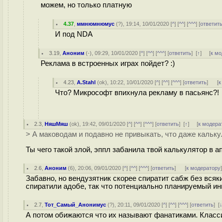
можем, но только платную
4.37
,
ммнюмнюмус
(
?
), 19:14, 10/01/2020 [
^
] [
^^
] [
^^^
] [
ответит
И под NDA
3.19
,
Аноним
(
-
), 09:29, 10/01/2020 [
^
] [
^^
] [
^^^
] [
ответить
]
[
↑
] [
к м
Реклама в встроенных играх пойдет? :)
4.23
,
A.Stahl
(
ok
), 10:22, 10/01/2020 [
^
] [
^^
] [
^^^
] [
ответить
]
[
к
Что? Микрософт впихнула рекламу в пасьянс?!
2.3
,
НяшМяш
(
ok
), 19:42, 09/01/2020 [
^
] [
^^
] [
^^^
] [
ответить
]
[
↑
] [
к модера
> А маководам и подавно не привыкать, что даже кальк
Ты чего такой злой, эппл забанила твой калькулятор в ап
2.6
,
Аноним
(
6
), 20:06, 09/01/2020 [
^
] [
^^
] [
^^^
] [
ответить
]
[
к модератору
Забавно, но вендузятник скорее спиратит сабж без всяк
спиратили адобе, так что потенциально планируемый ин
2.7
,
Тот_Самый_Анонимус
(
?
), 20:11, 09/01/2020 [
^
] [
^^
] [
^^^
] [
ответить
]
[
А потом обижаются что их называют фанатиками. Класси