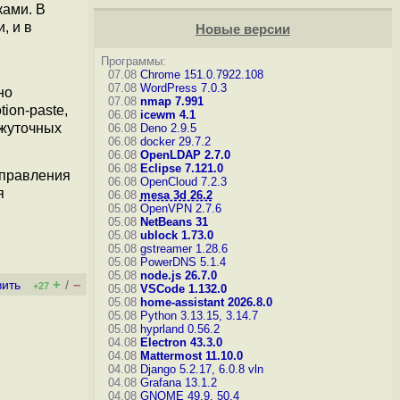
ками. В
, и в
Новые версии
Программы:
07.08
Chrome 151.0.7922.108
07.08
WordPress 7.0.3
но
07.08
nmap 7.991
ion-paste,
06.08
icewm 4.1
ежуточных
06.08
Deno 2.9.5
06.08
docker 29.7.2
06.08
OpenLDAP 2.7.0
06.08
Eclipse 7.121.0
управления
06.08
OpenCloud 7.2.3
я
06.08
mesa 3d 26.2
05.08
OpenVPN 2.7.6
05.08
NetBeans 31
05.08
ublock 1.73.0
05.08
gstreamer 1.28.6
05.08
PowerDNS 5.1.4
05.08
node.js 26.7.0
+
–
вить
/
+27
05.08
VSCode 1.132.0
05.08
home-assistant 2026.8.0
05.08
Python 3.13.15, 3.14.7
05.08
hyprland 0.56.2
04.08
Electron 43.3.0
04.08
Mattermost 11.10.0
04.08
Django 5.2.17, 6.0.8
vln
04.08
Grafana 13.1.2
04.08
GNOME 49.9, 50.4