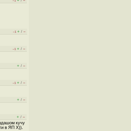
+
–
/
–1
+
–
/
–1
+
–
/
–1
+
–
/
+
–
/
–1
+
–
/
+
–
/
андашом кучу
и в ЯП X)).