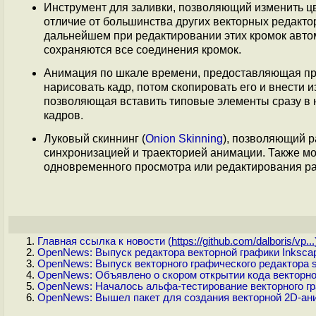
Инструмент для заливки, позволяющий изменить цв
отличие от большинства других векторных редакто
дальнейшем при редактировании этих кромок автом
сохраняются все соединения кромок.
Анимация по шкале времени, предоставляющая пр
нарисовать кадр, потом скопировать его и внести и
позволяющая вставить типовые элементы сразу в
кадров.
Луковый скиннинг (
Onion Skinning
), позволяющий р
синхронизацией и траекторией анимации. Также м
одновременного просмотра или редактирования ра
Главная ссылка к новости (
https://github.com/dalboris/vp...
OpenNews: Выпуск редактора векторной графики Inkscape
OpenNews: Выпуск векторного графического редактора 
OpenNews: Объявлено о скором открытии кода векторног
OpenNews: Началось альфа-тестирование векторного гра
OpenNews: Вышел пакет для создания векторной 2D-анима