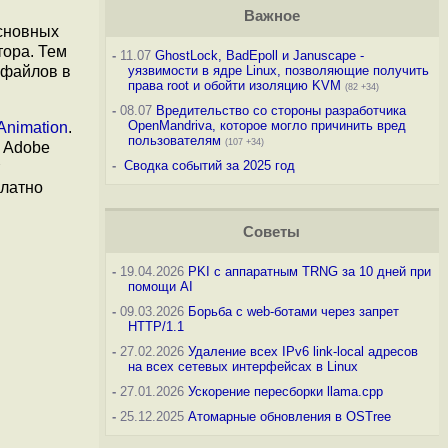
Важное
основных
тора. Тем
-
11.07
GhostLock, BadEpoll и Januscape -
 файлов в
уязвимости в ядре Linux, позволяющие получить
права root и обойти изоляцию KVM
(82 +34)
-
08.07
Вредительство со стороны разработчика
OpenMandriva, которое могло причинить вред
 Animation
.
пользователям
(107 +34)
с Adobe
-
Сводка событий за 2025 год
платно
Советы
-
19.04.2026
PKI с аппаратным TRNG за 10 дней при
помощи AI
-
09.03.2026
Борьба с web-ботами через запрет
HTTP/1.1
-
27.02.2026
Удаление всех IPv6 link-local адресов
на всех сетевых интерфейсах в Linux
-
27.01.2026
Ускорение пересборки llama.cpp
-
25.12.2025
Атомарные обновления в OSTree