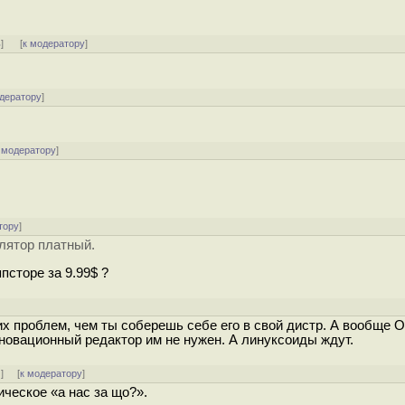
ь
]
[
к модератору
]
одератору
]
 модератору
]
тору
]
улятор платный.
псторе за 9.99$ ?
]
их проблем, чем ты соберешь себе его в свой дистр. А вообще 
новационный редактор им не нужен. А линуксоиды ждут.
↓
] [
к модератору
]
ческое «а нас за що?».