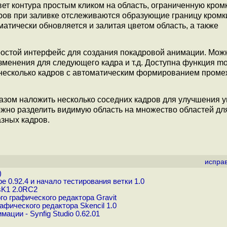
ет контура простым кликом на область, ограниченную кром
ров при заливке отслеживаются образующие границу кромки
атически обновляется и залитая цветом область, а также
остой интерфейс для создания покадровой анимации. Мож
зменения для следующего кадра и т.д. Доступна функция mot
 несколько кадров с автоматическим формированием пром
азом наложить несколько соседних кадров для улучшения 
ожно разделить видимую область на множество областей дл
зных кадров.
испра
)
 0.92.4 и начало тестирования ветки 1.0
sK1 2.0RC2
о графического редактора Gravit
фического редактора Skencil 1.0
ции - Synfig Studio 0.62.01