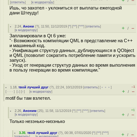
+
–
/
[
ответить
]
[
к модератору
]
Ишь, чо захотел - уклониться от выплаты ежегодной
дани Штеуду!
2.24
,
Анони
(
?
), 11:50, 11/12/2019 [
^
] [
^^
] [
^^^
] [
ответить
]
+
–
/
[
к модератору
]
Запланировали в Qt 6 уже:
"- Возможность компиляции QML в представление на C++
и машинный код.
- Унификация структур данных, дублирующихся в QObject
и QML (позволит сократить потребление памяти и ускорить
запуск).
- Уход от генерации структур данных во время выполнения
в пользу генерации во время компиляции."
–1
1.18
,
твой лучший друг
(
?
), 22:24, 10/12/2019 [
ответить
] [
﹢﹢﹢
]
+
–
[
· · ·
]
[
↓
] [
↑
] [
к модератору
]
/
motif бы там взлетел.
+1
2.26
,
Аноним
(
25
), 11:58, 11/12/2019 [
^
] [
^^
] [
^^^
] [
ответить
]
+
–
[
к модератору
]
/
Только незэнько-низэнько
3.35
,
твой лучший друг
(
?
), 00:38, 07/01/2020 [
^
] [
^^
] [
^^^
]
+
–
/
[
ответить
]
[
к модератору
]