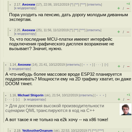
+4
2.17
,
Аноним
(
17
), 22:06, 10/12/2019 [
^
] [
^^
] [
^^^
] [
ответить
]
+
–
[
к модератору
]
/
Пора уходить на пенсию, дать дорогу молодым диванным
экспертам.
2.25
,
Аноним
(
25
), 11:56, 11/12/2019 [
^
] [
^^
] [
^^^
] [
ответить
]
+
–
/
[
к модератору
]
То, что последние MCU-платки имееют интерфейс
подключения графического дисплея возражение не
вызывает? Значит, нужно.
1.14
,
Аноним
(
14
), 21:41, 10/12/2019 [
ответить
] [
﹢﹢﹢
] [
· · ·
]
[
↑
]
+
–
/
[
к модератору
]
А что-нибудь более массовое вроде ESP32 планируется
поддерживать? Мощности ему на 2D графику хватит, он даже
DOOM тянет.
+1
1.16
,
Michael Shigorin
(
ok
), 21:54, 10/12/2019 [
ответить
] [
﹢﹢﹢
]
+
–
[
· · ·
]
[
↓
] [
к модератору
]
/
> Для достижения высокой производительности
сценарии QML транслируются в код на C++
А вот такое я не только на e2k хочу -- на x86 тоже!
2.19
,
YetAnotherOnanym
(
ok
), 22:53, 10/12/2019 [
^
] [
^^
] [
^^^
]