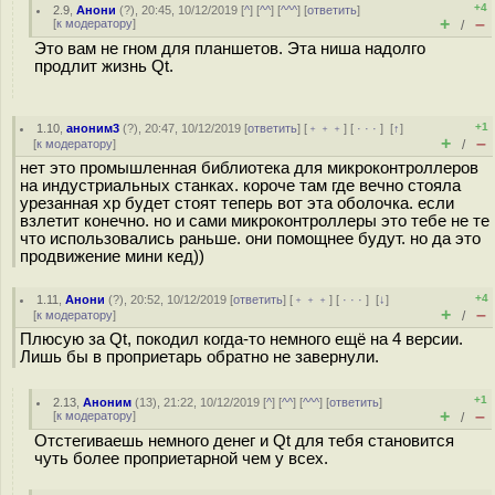
+4
2.9
,
Анони
(
?
), 20:45, 10/12/2019 [
^
] [
^^
] [
^^^
] [
ответить
]
+
–
[
к модератору
]
/
Это вам не гном для планшетов. Эта ниша надолго
продлит жизнь Qt.
+1
1.10
,
аноним3
(
?
), 20:47, 10/12/2019 [
ответить
] [
﹢﹢﹢
] [
· · ·
]
[
↑
]
+
–
[
к модератору
]
/
нет это промышленная библиотека для микроконтроллеров
на индустриальных станках. короче там где вечно стояла
урезанная хр будет стоят теперь вот эта оболочка. если
взлетит конечно. но и сами микроконтроллеры это тебе не те
что использовались раньше. они помощнее будут. но да это
продвижение мини кед))
+4
1.11
,
Анони
(
?
), 20:52, 10/12/2019 [
ответить
] [
﹢﹢﹢
] [
· · ·
]
[
↓
]
+
–
[
к модератору
]
/
Плюсую за Qt, покодил когда-то немного ещё на 4 версии.
Лишь бы в проприетарь обратно не завернули.
+1
2.13
,
Аноним
(
13
), 21:22, 10/12/2019 [
^
] [
^^
] [
^^^
] [
ответить
]
+
–
[
к модератору
]
/
Отстегиваешь немного денег и Qt для тебя становится
чуть более проприетарной чем у всех.