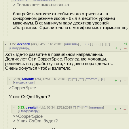
> Только незэнько-низэнько
бактрейс в мотифе от события до отрисовки - в
синхронном режиме иксов - был в десяток уровней
максимум. В qt минимум пару десятков уровней
абстракции. Сравнительно с мотифом кьют тормозит пц.
+3
1.22
,
deeaitch
(
ok
), 04:53, 11/12/2019 [
ответить
] [
﹢﹢﹢
] [
· · ·
]
[
↓
] [
↑
]
+
–
[
к модератору
]
/
Хоть где-то развитие в правильном направлении.
Долгих лет Qt и CopperSpice. Последние молодцы,
решились на доработку того, что давно пора сделать.
Очень хочуться чтобы взлетело.
2.29
,
Аноним
(
25
), 12:51, 11/12/2019 [
^
] [
^^
] [
^^^
] [
ответить
]
[
↓
]
+
–
/
[
к модератору
]
>CopperSpice
У них CsQml будет?
3.33
,
deeaitch
(
ok
), 03:34, 12/12/2019 [
^
] [
^^
] [
^^^
] [
ответить
]
+
–
/
[
к модератору
]
>>CopperSpice
> У них CsQml будет?