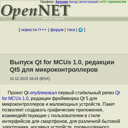
Профиль:
Аноним
(
вход
|
регистрация
)
неRU
opennet.me
[
новости
/
+++
|
форум
|
теги
|
]
Выпуск Qt for MCUs 1.0, редакции
Qt5 для микроконтроллеров
10.12.2019 18:24 (MSK)
Проект Qt
опубликовал
первый стабильный релиз
Qt
for MCUs 1.0
, редакции фреймворка Qt 5 для
микроконтроллеров и маломощных устройств. Пакет
позволяет создавать графические приложения,
взаимодействующие с пользователем в стиле
интерфейсов для смартфонов, для различной бытовой
электроники, носимых устройств, промышленного