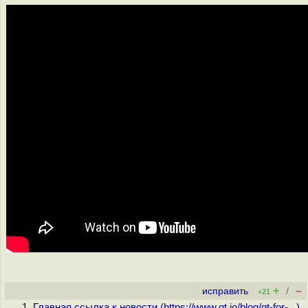
+
–
исправить
/
+21
Главная ссылка к новости (
https://www.qt.io/blog/qt-for-...
)