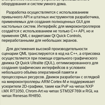
оборудования и систем умного дома.
Разработка осуществляется с использованием
привычного API и штатных инструментов разработчика,
применяемых для создания полноценных GUI для
настольных систем. Интерфейс для микроконтроллеров
создаётся с использованием не только C++ API, но и
применяя QML c виджетами Qt Quick Controls,
переработанными для небольших экранов.
Для достижения высокой производительности
сценарии QML транслируются в код на C++, а отрисовка
осуществляется при помощи отдельного графического
движка Qt Quick Ultralite (QUL), оптимизированного для
создания графических интерфейсов в условиях
небольшого объёма оперативной памяти и
процессорных ресурсов. Движок разработан с оглядкой
на микроконтроллеры ARM Cortex-M и поддерживает
ускорители 2D-графики, такие как PxP на чипах NXP
i.MX RT1050, Chrom-Art на чипах STM32F769i и RGL на
чипах Renesas RH850.