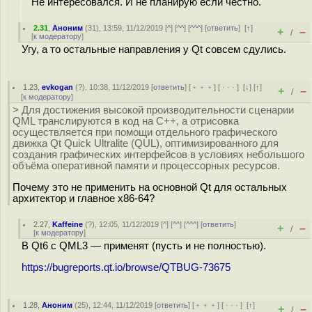
Не интересовался. И не планирую если честно.
2.31
,
Аноним
(
31
), 13:59, 11/12/2019 [
^
] [
^^
] [
^^^
] [
ответить
]
[
↑
]
+
–
/
[
к модератору
]
Угу, а то остальные направления у Qt совсем сдулись.
1.23
,
evkogan
(
?
), 10:38, 11/12/2019 [
ответить
] [
﹢﹢﹢
] [
· · ·
]
[
↓
] [
↑
]
+
–
/
[
к модератору
]
> Для достижения высокой производительности сценарии
QML транслируются в код на C++, а отрисовка
осуществляется при помощи отдельного графического
движка Qt Quick Ultralite (QUL), оптимизированного для
создания графических интерфейсов в условиях небольшого
объёма оперативной памяти и процессорных ресурсов.
Почему это не применить на основной Qt для остальных
архитектор и главное х86-64?
2.27
,
Kaffeine
(
?
), 12:05, 11/12/2019 [
^
] [
^^
] [
^^^
] [
ответить
]
+
–
/
[
к модератору
]
В Qt6 с QML3 — применят (пусть и не полностью).
https://bugreports.qt.io/browse/QTBUG-73675
1.28
,
Аноним
(
25
), 12:44, 11/12/2019 [
ответить
] [
﹢﹢﹢
] [
· · ·
]
[
↑
]
+
–
/