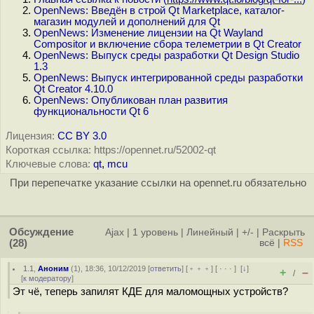
OpenNews: Введён в строй Qt Marketplace, каталог-
магазин модулей и дополнений для Qt
OpenNews: Изменение лицензии на Qt Wayland
Compositor и включение сбора телеметрии в Qt Creator
OpenNews: Выпуск среды разработки Qt Design Studio
1.3
OpenNews: Выпуск интегрированной среды разработки
Qt Creator 4.10.0
OpenNews: Опубликован план развития
функциональности Qt 6
Лицензия:
CC BY 3.0
Короткая ссылка: https://opennet.ru/52002-qt
Ключевые слова:
qt
,
mcu
При перепечатке указание ссылки на opennet.ru обязательно
Обсуждение
Ajax
|
1 уровень
|
Линейный
|
+/-
|
Раскрыть
(28)
всё
|
RSS
1.1
,
Аноним
(
1
), 18:36, 10/12/2019 [
ответить
] [
﹢﹢﹢
] [
· · ·
]
[
↓
]
+
–
/
[
к модератору
]
Эт чё, теперь запилят КДЕ для маломощных устройств?