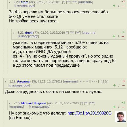
–1
2.20
,
trdm
(
ok
), 22:55, 10/12/2019 [
^
] [
^^
] [
^^^
] [
ответить
]
+
–
[
к модератору
]
/
За 4-ю версию им большое человеческое спасибо.
5-ю Qt уже не стал юзать.
Но тройка всех шустрее..
+1
3.21
,
devil
(
??
), 03:00, 11/12/2019 [
^
] [
^^
] [
^^^
] [
ответить
]
+
–
[
к модератору
]
/
уже нет. в современном мире - 5.10+ очень ок на
маленьких машинах. 5.12+ вообще ок
и да, стало ИНОГДА удобней
ps. 4 - "ну не очень удачный продукт", но это видно
только когда ты не портировал, а писал сразу под 5.
а до этого писал под предыдущие
–6
1.12
,
Аноним
(
13
), 21:21, 10/12/2019 [
ответить
] [
﹢﹢﹢
] [
· · ·
]
[
↓
] [
↑
]
+
–
[
к модератору
]
/
Даже затрудняюсь сказать на сколько это нужно.
+2
2.15
,
Michael Shigorin
(
ok
), 21:53, 10/12/2019 [
^
] [
^^
] [
^^^
]
+
–
[
ответить
]
[
к модератору
]
/
Ну вот знакомые что делали:
http://0x1.tv/20190828G
(на Embox).