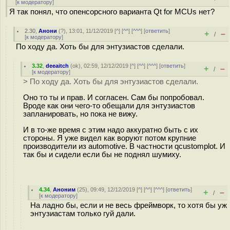
[
к модератору
]
Я так понял, что опенсорсного варианта Qt for MCUs нет?
2.30
,
Анони
(
?
), 13:01, 11/12/2019 [
^
] [
^^
] [
^^^
] [
ответить
]
+
–
/
[
к модератору
]
По ходу да. Хоть бы для энтузиастов сделали.
3.32
,
deeaitch
(
ok
), 02:59, 12/12/2019 [
^
] [
^^
] [
^^^
] [
ответить
]
+
–
/
[
к модератору
]
> По ходу да. Хоть бы для энтузиастов сделали.
Оно то ты и прав. И согласен. Сам бы попробовал.
Вроде как они чего-то обещали для энтузиастов
запланировать, но пока не вижу.
И в то-же время с этим надо аккуратно быть с их
стороны. Я уже видел как воруют потом крупние
производители из automotive. В частности qcustomplot. И
так бы и сидели если бы не поднял шумиху.
4.34
,
Аноним
(
25
), 09:49, 12/12/2019 [
^
] [
^^
] [
^^^
] [
ответить
]
+
–
/
[
к модератору
]
На ладно бы, если и не весь фреймворк, то хотя бы уж
энтузиастам только гуй дали.