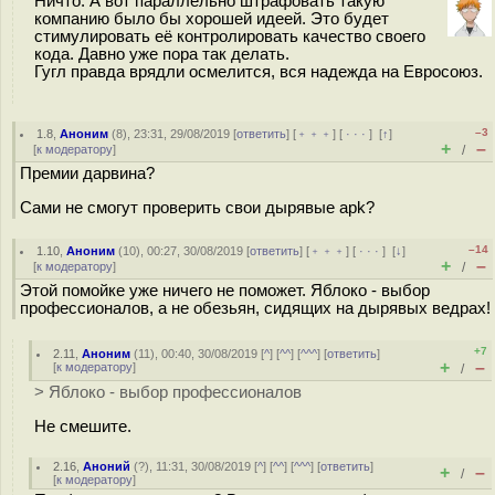
Ничто. А вот параллельно штрафовать такую
компанию было бы хорошей идеей. Это будет
стимулировать её контролировать качество своего
кода. Давно уже пора так делать.
Гугл правда врядли осмелится, вся надежда на Евросоюз.
–3
1.8
,
Аноним
(
8
), 23:31, 29/08/2019 [
ответить
] [
﹢﹢﹢
] [
· · ·
]
[
↑
]
+
–
[
к модератору
]
/
Премии дарвина?
Сами не смогут проверить свои дырявые apk?
–14
1.10
,
Аноним
(
10
), 00:27, 30/08/2019 [
ответить
] [
﹢﹢﹢
] [
· · ·
]
[
↓
]
+
–
[
к модератору
]
/
Этой помойке уже ничего не поможет. Яблоко - выбор
профессионалов, а не обезьян, сидящих на дырявых ведрах!
+7
2.11
,
Аноним
(
11
), 00:40, 30/08/2019 [
^
] [
^^
] [
^^^
] [
ответить
]
+
–
[
к модератору
]
/
> Яблоко - выбор профессионалов
Не смешите.
2.16
,
Аноний
(
?
), 11:31, 30/08/2019 [
^
] [
^^
] [
^^^
] [
ответить
]
+
–
/
[
к модератору
]