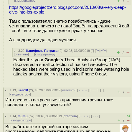
+
–
[
к модератору
]
/
https://googleprojectzero.blogspot.com/2019/08/a-very-deep-
dive-into-ios-explo
Там о пользователях знатно позаботились - даже
устанавливать ничего не надо! Зашёл на вредоносный сайт
- опа! - все твои данные уже в руках у какеров.
А с андроидом да, одни мучения.
3.22
,
Канифоль Патрика
(
?
), 02:23, 31/08/2019 [
^
] [
^^
] [
^^^
]
+
–
/
[
ответить
]
[
к модератору
]
Earlier this year
Google's
Threat Analysis Group (TAG)
discovered a small collection of hacked websites. The
hacked sites were being used in indiscriminate watering hole
attacks against their visitors, using iPhone 0-day.
1.13
,
user90
(
?
), 10:20, 30/08/2019 [
ответить
] [
﹢﹢﹢
] [
· · ·
]
[
↑
]
+
–
/
[
к модератору
]
Интересно, а встроенные в приложения трояны тоже
попадают в класс уязвимостей?
+2
1.14
,
mumu
(
ok
), 10:48, 30/08/2019 [
ответить
] [
﹢﹢﹢
] [
· · ·
]
+
–
[
к модератору
]
/
Вы работаете в крупной конторе мелким
программером, деплоите говнокод в их аппликухе и