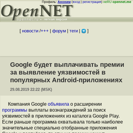
Профиль:
Аноним
(
вход
|
регистрация
)
неRU
opennet.me
[
новости
/
+++
|
форум
|
теги
|
]
Google будет выплачивать премии
за выявление уязвимостей в
популярных Android-приложениях
29.08.2019 22:22 (MSK)
Компания Google
объявила
о расширении
программы
выплаты вознаграждений за поиск
уязвимостей в приложениях из каталога Google Play.
Если раньше программа охватывала только наиболее
значительные специально отобранные приложения