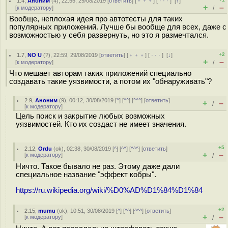
1.4
,
Аноним
(
4
), 22:55, 29/08/2019 [
ответить
] [
﹢﹢﹢
] [
· · ·
]
[
↑
]
+
–
[
к модератору
]
/
Вообще, неплохая идея про автотесты для таких
популярных приложений. Лучше бы вообще для всех, даже с
возможностью у себя развернуть, но это я размечтался.
+2
1.7
,
NO U
(
?
), 22:59, 29/08/2019 [
ответить
] [
﹢﹢﹢
] [
· · ·
]
[
↓
]
+
–
[
к модератору
]
/
Что мешает авторам таких приложений специально
создавать такие уязвимости, а потом их "обнаруживать"?
2.9
,
Аноним
(
9
), 00:12, 30/08/2019 [
^
] [
^^
] [
^^^
] [
ответить
]
+
–
/
[
к модератору
]
Цель поиск и закрытие любых возможных
уязвимостей. Кто их создаст не имеет значения.
+5
2.12
,
Ordu
(
ok
), 02:38, 30/08/2019 [
^
] [
^^
] [
^^^
] [
ответить
]
+
–
[
к модератору
]
/
Ничто. Такое бывало не раз. Этому даже дали
специальное название "эффект кобры".
https://ru.wikipedia.org/wiki/%D0%AD%D1%84%D1%84
+2
2.15
,
mumu
(
ok
), 10:51, 30/08/2019 [
^
] [
^^
] [
^^^
] [
ответить
]
+
–
[
к модератору
]
/