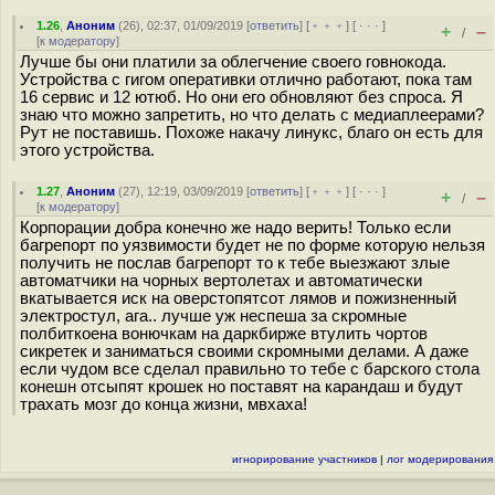
1.26
,
Аноним
(
26
), 02:37, 01/09/2019 [
ответить
] [
﹢﹢﹢
] [
· · ·
]
+
–
/
[
к модератору
]
Лучше бы они платили за облегчение своего говнокода.
Устройства с гигом оперативки отлично работают, пока там
16 сервис и 12 ютюб. Но они его обновляют без спроса. Я
знаю что можно запретить, но что делать с медиаплеерами?
Рут не поставишь. Похоже накачу линукс, благо он есть для
этого устройства.
1.27
,
Аноним
(
27
), 12:19, 03/09/2019 [
ответить
] [
﹢﹢﹢
] [
· · ·
]
+
–
/
[
к модератору
]
Корпорации добра конечно же надо верить! Только если
багрепорт по уязвимости будет не по форме которую нельзя
получить не послав багрепорт то к тебе выезжают злые
автоматчики на чорных вертолетах и автоматически
вкатывается иск на оверстопятсот лямов и пожизненный
электростул, ага.. лучше уж неспеша за скромные
полбиткоена вонючкам на даркбирже втулить чортов
сикретек и заниматься своими скромными делами. А даже
если чудом все сделал правильно то тебе с барского стола
конешн отсыпят крошек но поставят на карандаш и будут
трахать мозг до конца жизни, мвхаха!
игнорирование участников
|
лог модерирования