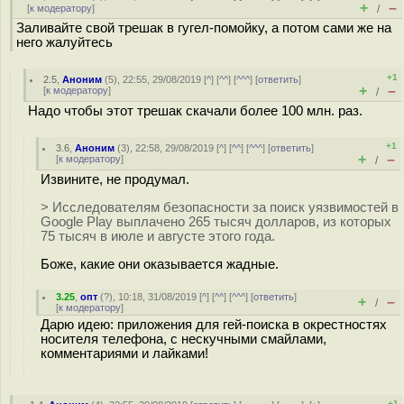
+
–
[
к модератору
]
/
Заливайте свой трешак в гугел-помойку, а потом сами же на
него жалуйтесь
+1
2.5
,
Аноним
(
5
), 22:55, 29/08/2019 [
^
] [
^^
] [
^^^
] [
ответить
]
+
–
[
к модератору
]
/
Надо чтобы этот трешак скачали более 100 млн. раз.
+1
3.6
,
Аноним
(
3
), 22:58, 29/08/2019 [
^
] [
^^
] [
^^^
] [
ответить
]
+
–
[
к модератору
]
/
Извините, не продумал.
> Исследователям безопасности за поиск уязвимостей в
Google Play выплачено 265 тысяч долларов, из которых
75 тысяч в июле и августе этого года.
Боже, какие они оказывается жадные.
3.25
,
опт
(
?
), 10:18, 31/08/2019 [
^
] [
^^
] [
^^^
] [
ответить
]
+
–
/
[
к модератору
]
Дарю идею: приложения для гей-поиска в окрестностях
носителя телефона, с нескучными смайлами,
комментариями и лайками!
+1