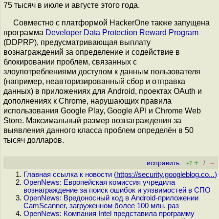
75 тысяч в июле и августе этого года.
Совместно с платформой HackerOne также запущена
программа
Developer Data Protection Reward Program
(DDPRP), предусматривающая выплату
вознаграждений за определение и содействие в
блокировании проблем, связанных с
злоупотреблениями доступом к данным пользователя
(например, неавторизированный сбор и отправка
данных) в приложениях для Android, проектах OAuth и
дополнениях к Chrome, нарушающих правила
использования Google Play, Google API и Chrome Web
Store. Максимальный размер вознаграждения за
выявления данного класса проблем определён в 50
тысяч долларов.
+
–
исправить
/
+7
Главная ссылка к новости (
https://security.googleblog.co...
)
OpenNews: Европейская комиссия учредила
вознаграждение за поиск ошибок и уязвимостей в СПО
OpenNews: Вредоносный код в Android-приложении
CamScanner, загруженном более 100 млн. раз
OpenNews: Компания Intel представила программу