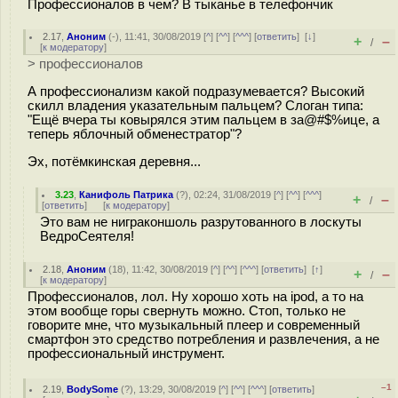
Профессионалов в чем? В тыканье в телефончик
2.17
,
Аноним
(
-
), 11:41, 30/08/2019 [
^
] [
^^
] [
^^^
] [
ответить
]
[
↓
]
+
–
/
[
к модератору
]
> профессионалов
А профессионализм какой подразумевается? Высокий
скилл владения указательным пальцем? Слоган типа:
"Ещё вчера ты ковырялся этим пальцем в за@#$%ице, а
теперь яблочный обменестратор"?
Эх, потёмкинская деревня...
3.23
,
Канифоль Патрика
(
?
), 02:24, 31/08/2019 [
^
] [
^^
] [
^^^
]
+
–
/
[
ответить
]
[
к модератору
]
Это вам не ниграконшоль разрутованного в лоскуты
ВедроСеятеля!
2.18
,
Аноним
(
18
), 11:42, 30/08/2019 [
^
] [
^^
] [
^^^
] [
ответить
]
[
↑
]
+
–
/
[
к модератору
]
Профессионалов, лол. Ну хорошо хоть на ipod, а то на
этом вообще горы свернуть можно. Стоп, только не
говорите мне, что музыкальный плеер и современный
смартфон это средство потребления и развлечения, а не
профессиональный инструмент.
–1
2.19
,
BodySome
(
?
), 13:29, 30/08/2019 [
^
] [
^^
] [
^^^
] [
ответить
]