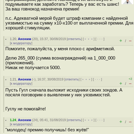
подумываете как заработать? Теперь у вас есть шанс!
За ваш говнокод назначена премия!
п.с. Адекватной мерой будет штраф компании с найденной
уязвимостью на сумму x10-x100 от выплаченной премии. Для
хорошей стимуляции.
1.20
,
Аноним
(
20
), 15:37, 30/08/2019 [
ответить
] [
﹢﹢﹢
] [
· · ·
]
+
–
/
[
к модератору
]
Помогите, пожалуйста, у меня плохо с арифметикой.
Делю 265_000 (сумма вознаграждений) на 1_000_000
(приложений).
Никак не получается 5000.
+2
1.21
,
Аноним
(
-
), 16:37, 30/08/2019 [
ответить
] [
﹢﹢﹢
] [
· · ·
]
+
–
[
к модератору
]
/
Пусть Гугл сначала выложит исходники своих зондов. А
посяля поговорим о выявлении у них уязвимостей.
Гуглу не помогайте!
1.24
,
Аноним
(
24
), 05:41, 31/08/2019 [
ответить
] [
﹢﹢﹢
] [
· · ·
]
+
–
/
[
к модератору
]
"молодец! премию получишь! без жуёв!"