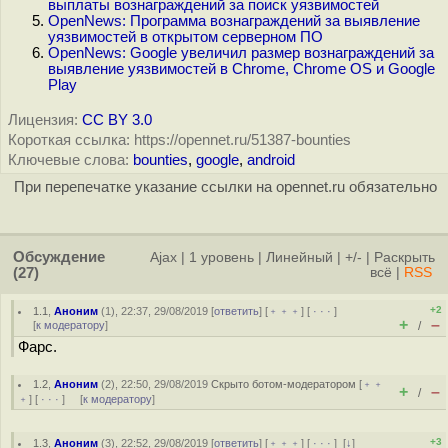
выплаты вознаграждений за поиск уязвимостей
OpenNews: Программа вознаграждений за выявление
уязвимостей в открытом серверном ПО
OpenNews: Google увеличил размер вознаграждений за
выявление уязвимостей в Chrome, Chrome OS и Google
Play
Лицензия:
CC BY 3.0
Короткая ссылка: https://opennet.ru/51387-bounties
Ключевые слова:
bounties
,
google
,
android
При перепечатке указание ссылки на opennet.ru обязательно
Обсуждение
Ajax
|
1 уровень
|
Линейный
|
+/-
|
Раскрыть
(27)
всё
|
RSS
+2
1.1
,
Аноним
(
1
), 22:37, 29/08/2019 [
ответить
] [
﹢﹢﹢
] [
· · ·
]
+
–
[
к модератору
]
/
Фарс.
1.2
,
Аноним
(
2
), 22:50, 29/08/2019
Скрыто ботом-модератором
[
﹢﹢
+
–
/
﹢
] [
· · ·
] [
к модератору
]
+3
1.3
,
Аноним
(
3
), 22:52, 29/08/2019 [
ответить
] [
﹢﹢﹢
] [
· · ·
]
[
↓
]