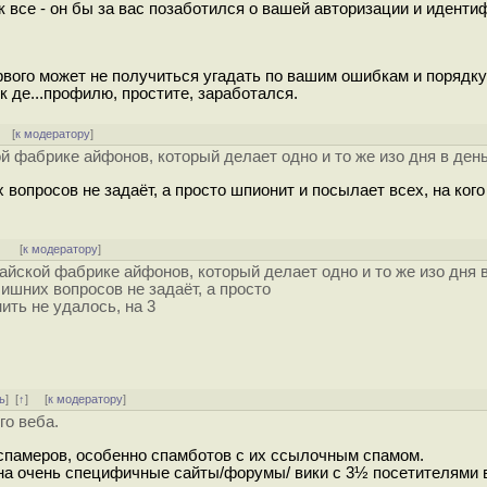
 все - он бы за вас позаботился о вашей авторизации и иденти
ервого может не получиться угадать по вашим ошибкам и порядку
к де...профилю, простите, заработался.
] [
к модератору
]
й фaбрике айфoнов, который делает одно и то же изо дня в день.
 вопросов не задаёт, а просто шпионит и посылает всех, на ког
]
[
к модератору
]
aйской фaбрике айфoнов, который делает одно и то же изо дня в
лишних вопросов не задаёт, а просто
ить не удалось, на 3
ь
]
[
↑
] [
к модератору
]
го веба.
а спамеров, особенно спамботов с их ссылочным спамом.
 на очень специфичные сайты/форумы/ вики с 3½ посетителями в 