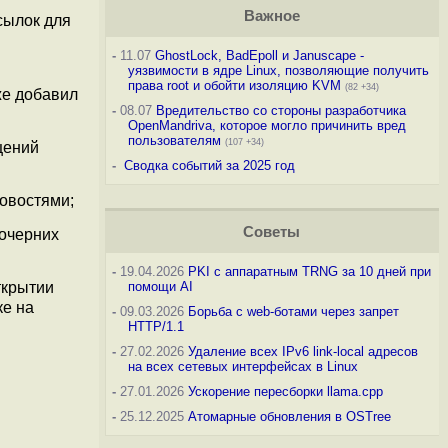
Важное
сылок для
-
11.07
GhostLock, BadEpoll и Januscape -
уязвимости в ядре Linux, позволяющие получить
права root и обойти изоляцию KVM
(82 +34)
же добавил
-
08.07
Вредительство со стороны разработчика
OpenMandriva, которое могло причинить вред
пользователям
(107 +34)
щений
-
Сводка событий за 2025 год
новостями;
Советы
дочерних
-
19.04.2026
PKI с аппаратным TRNG за 10 дней при
ткрытии
помощи AI
ке на
-
09.03.2026
Борьба с web-ботами через запрет
HTTP/1.1
-
27.02.2026
Удаление всех IPv6 link-local адресов
на всех сетевых интерфейсах в Linux
-
27.01.2026
Ускорение пересборки llama.cpp
-
25.12.2025
Атомарные обновления в OSTree