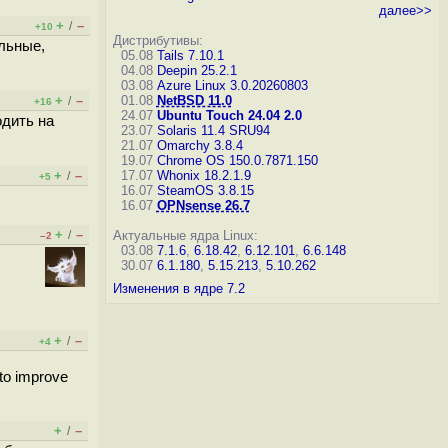
далее>>
+
–
/
+10
Дистрибутивы:
льные,
05.08
Tails 7.10.1
04.08
Deepin 25.2.1
03.08
Azure Linux 3.0.20260803
+
–
01.08
NetBSD 11.0
/
+16
24.07
Ubuntu Touch 24.04 2.0
одить на
23.07
Solaris 11.4 SRU94
21.07
Omarchy 3.8.4
19.07
Chrome OS 150.0.7871.150
+
–
17.07
Whonix 18.2.1.9
/
+5
16.07
SteamOS 3.8.15
16.07
OPNsense 26.7
+
–
/
Актуальные ядра Linux:
–2
03.08
7.1.6
,
6.18.42
,
6.12.101
,
6.6.148
30.07
6.1.180
,
5.15.213
,
5.10.262
Изменения в ядре 7.2
+
–
/
+4
 to improve
+
–
/