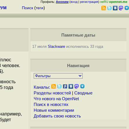
Профиль:
Аноним
(
вход
|
регистрация
)
неRU
opennet.me
РУМ
Поиск
(
теги
)
Памятные даты
17 июля
Slackware
исполнилось 33 года
(плюс
 человек.
Навигация
).
овность
15 года
Каналы:
Разделы новостей
|
Сводные
Что нового на OpenNet
Поиск в новостях
Новые комментарии
 например,
Добавить свою новость
будет