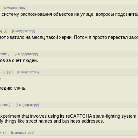
] [
к модератору
]
й систему распознования объектов на улице. вопросы подозните
ь
]
[
↓
] [
к модератору
]
вот хватило на месяц такой xepни. Потом я просто перестал зах
етить
]
[
к модератору
]
тов за счёт людей.
ь
]
[
↓
] [
↑
] [
к модератору
]
е
педию глянь.
ветить
]
[
к модератору
]
 experiment that involves using its reCAPTCHA spam-fighting system
fy things like street names and business addresses.
ить
]
[
к модератору
]