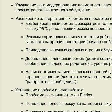
Улучшение лога модерирования: возможность раск
просмотра лога конкретного обсуждения;
Расширение альтернативных режимов просмотра в
Комбинированный режим с раскрытием только
ссылку "⚟"), дополняющий режим последователь
Режимы сортировки по числу ответов и рейти
заголовка на краткие аннотации (начало сооб
Приведение конечных сводных страниц обсужде
Добавление в линейный режим (режим сортир
сообщений, выделение родителей 1 уровня, ре
На числе комментариев в списках новостей с
страницы новости (для тех кто читает в режи
"раскрыть все сообщения");
Устранение проблем и недоработок:
Проблема со скриншотами в Firefox.
Появление полосы прокрутки на мобильных ус
Слишком мелкие кнопки +/- на смартфоне.