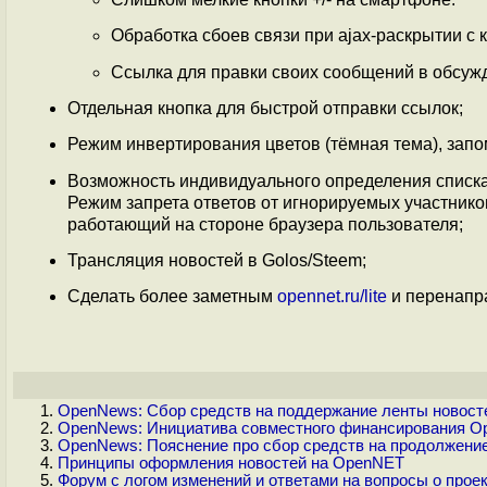
Обработка сбоев связи при ajax-раскрытии с к
Ссылка для правки своих сообщений в обсуж
Отдельная кнопка для быстрой отправки ссылок;
Режим инвертирования цветов (тёмная тема), запо
Возможность индивидуального определения списка
Режим запрета ответов от игнорируемых участников
работающий на стороне браузера пользователя;
Трансляция новостей в Golos/Steem;
Сделать более заметным
opennet.ru/lite
и перенаправ
OpenNews: Сбор средств на поддержание ленты новосте
OpenNews: Инициатива совместного финансирования O
OpenNews: Пояснение про сбор средств на продолжени
Принципы оформления новостей на OpenNET
Форум с логом изменений и ответами на вопросы о прое