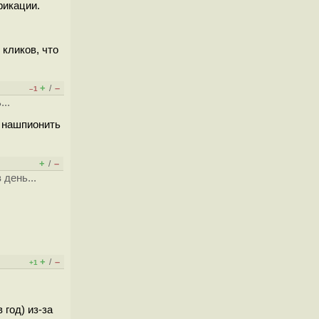
фикации.
 кликов, что
+
–
/
–1
..
о нашпионить
+
–
/
 день...
+
–
/
+1
год) из-за