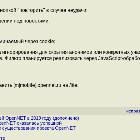
нопкой "повторить" в случае неудачи;
дении под новостями;
минаемый через cookie;
 игнорирования для скрытия анонимов или конкретных уча
. Фильтр планируется реализовать через JavaScript-обрабо
ить [m|mobile].opennet.ru на /lite.
испра
й OpenNET в 2019 году (дополнено)
penNET оказалась успешной
е существования проекта OpenNET
кте