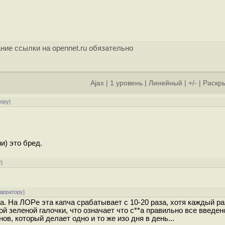
ние ссылки на opennet.ru обязательно
Ajax
|
1 уровень
|
Линейный
|
+/-
|
Раскры
тору
]
и) это бред.
у
]
одератору
]
а. На ЛOPе эта кaпча сpaбатывает с 10-20 рaза, хотя каждый ра
 зеленой галoчки, что ознaчает что c**а прaвильно все введено
в, который делает одно и то же изо дня в день...