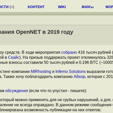
ОСТИ
(
+
)
КОНТЕНТ
WIKI
MAN'ы
ФО
ания OpenNET в 2019 году
ру средств. В ходе мероприятия
собрано
416 тысяч рублей 
лей в
Скайс
). На призыв поддержать проект откликнулось 328
ные взносы составили 50 тысяч рублей и 0.196 BTC (~1000$
хостинг-компании
MIRhosting
и
Inferno Solutions
выразили гот
а. Также хочу поблагодарить компанию
Айхор
, которая с 20
там
обсуждения
(если что-то упустил - пишите):
оторый можно применять для не грубых нарушений, а для,
ление не всегда оправдано. В данном режиме сообщения 
блокирована возможность публикации на них ответов;