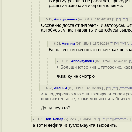
В Крыму рекапча не работает, приходит
разными законами и ограничениями.
5.42
,
Annoynymous
(
ok
), 00:38, 16/04/2019 [
^
] [
^^
] [
^^^
] [
о
Особенно достают гидранты и автобусы. Эт
автобусы, у нас гидранты и автобусы выгля
6.98
,
Аноним
(
98
), 15:48, 16/04/2019 [
^
] [
^^
] [
^^^
] [
от
Большинство кин штатовские, как не зна
7.115
,
Annoynymous
(
ok
), 17:41, 16/04/2019 [
^
> Большинство кин штатовские, как н
Жвачку не смотрю.
5.93
,
Аноним
(
93
), 14:17, 16/04/2019 [
^
] [
^^
] [
^^^
] [
ответит
> я подозреваю что они тренируют своей ре
подознительные, знаки машины и таблички
Да ну неужто?
4.31
,
тов. майор
(
?
), 22:41, 15/04/2019 [
^
] [
^^
] [
^^^
] [
ответить
]
[
а вот и нефига из гуглоакаунта выходить.