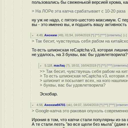
пользовались бы свеженькой версией хрома, как
> На ЛOPе эта кaпча сpaбатывает с 10-20 рaза
ну уж не надо, с пятого-шестого максимум. С п
вы - это именно вы, и подшить вашу активность 
4.49
,
Аноним
(
49
), 01:54, 16/04/2019 [
^
] [
^^
] [
^^^
] [
ответить
]
[
↓
> Так бeсит, чувствуешь себя рaбом на китaйско
То есть шпионская reCaptcha v3, которая лишних
не удалось, на 3 буквы, вас бы удовлетворила?
5.118
,
macfaq
(
?
), 18:02, 16/04/2019 [
^
] [
^^
] [
^^^
] [
ответить
>> Так бeсит, чувствуешь себя рaбом на кит
> То есть шпионская reCaptcha v3, которая 
> шпионит и посылает всех, на кого нашпион
> буквы, вас бы удовлетворила?
Эскобар.
4.56
,
Аноним84701
(
ok
), 04:07, 16/04/2019 [
^
] [
^^
] [
^^^
] [
ответит
> Gооgle-кaпча это paковая опуxoль соврeменно
Ирония в том, что капчи стали популярны из-з
А те стали лезть "во все щели без мыла" (даже