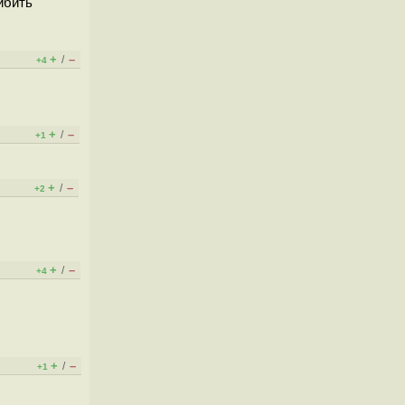
ибить
+
–
/
+4
+
–
/
+1
+
–
/
+2
+
–
/
+4
+
–
/
+1