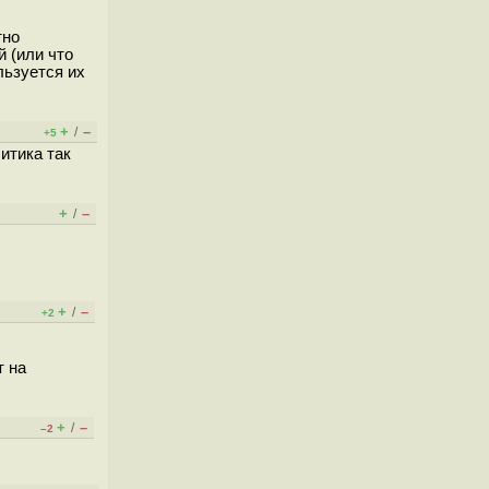
тно
 (или что
льзуется их
+
–
/
+5
итика так
+
–
/
+
–
/
+2
т на
+
–
/
–2