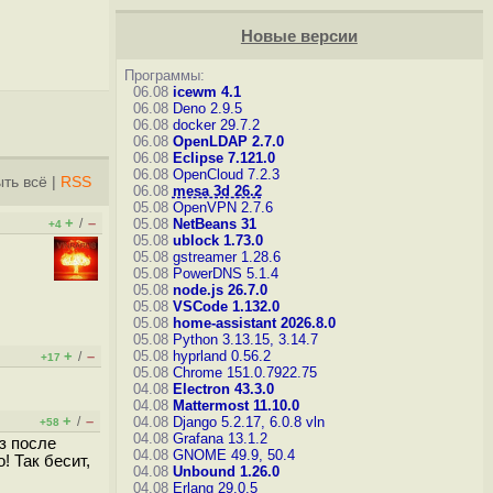
Новые версии
Программы:
06.08
icewm 4.1
06.08
Deno 2.9.5
06.08
docker 29.7.2
06.08
OpenLDAP 2.7.0
06.08
Eclipse 7.121.0
06.08
OpenCloud 7.2.3
ть всё
|
RSS
06.08
mesa 3d 26.2
05.08
OpenVPN 2.7.6
+
–
/
05.08
NetBeans 31
+4
05.08
ublock 1.73.0
05.08
gstreamer 1.28.6
05.08
PowerDNS 5.1.4
05.08
node.js 26.7.0
05.08
VSCode 1.132.0
05.08
home-assistant 2026.8.0
05.08
Python 3.13.15, 3.14.7
+
–
05.08
hyprland 0.56.2
/
+17
05.08
Chrome 151.0.7922.75
04.08
Electron 43.3.0
04.08
Mattermost 11.10.0
+
–
/
04.08
Django 5.2.17, 6.0.8
vln
+58
04.08
Grafana 13.1.2
з после
04.08
GNOME 49.9, 50.4
! Так бeсит,
04.08
Unbound 1.26.0
04.08
Erlang 29.0.5