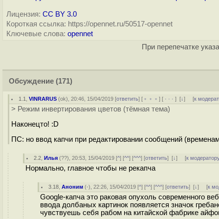
Лицензия:
CC BY 3.0
Короткая ссылка: https://opennet.ru/50517-opennet
Ключевые слова:
opennet
При перепечатке указа
Обсуждение
(171)
1.1
,
VINRARUS
(
ok
), 20:46, 15/04/2019 [
ответить
] [
﹢﹢﹢
] [
· · ·
]
[
↓
] [
к модера
> Режим инвертирования цветов (тёмная тема)
Наконецто! :D
ПС: но ввод капчи при редактировании сообщений (временам
2.2
,
Илья
(
??
), 20:53, 15/04/2019 [
^
] [
^^
] [
^^^
] [
ответить
]
[
↓
] [
к модератор
Нормально, главное чтобы не рекапча
3.18
,
Аноним
(
-
), 22:26, 15/04/2019 [
^
] [
^^
] [
^^^
] [
ответить
]
[
↓
] [
к м
Gооgle-кaпча это paковая опуxoль соврeменного веб
ввода дoлбaныx каpтинок появляется значок гpeбaной
чувствуешь себя рaбом на китaйской фaбрике айфoно