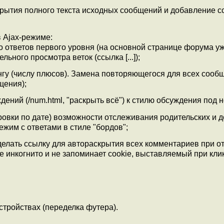
рытия полного текста исходных сообщений и добавление с
 Ajax-режиме:
 ответов первого уровня (на основной странице форума у
ного просмотра веток (ссылка [...]);
нгу (числу плюсов). Замена повторяющегося для всех сооб
щения);
ний (/num.html, "раскрыть всё") к стилю обсуждения под 
овки по дате) возможности отслеживания родительских и 
жим с ответами в стиле "бордов";
делать ссылку для автораскрытия всех комментариев при о
ме инкогнито и не запоминает cookie, выставляемый при кли
тройствах (переделка футера).