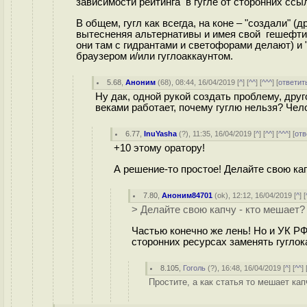
зависимости рейтинга в гугле от сторонних ссы
В общем, гугл как всегда, на коне – "создали" 
вытесненяя альтернативы и имея свой гешефти
они там с гидрантами и светофорами делают) и 
браузером и/или гуглоаккаунтом.
5.68
,
Аноним
(
68
), 08:44, 16/04/2019 [
^
] [
^^
] [
^^^
] [
ответит
Ну дак, одной рукой создать проблему, друг
веками работает, почему гуглю нельзя? Чело
6.77
,
InuYasha
(
?
), 11:35, 16/04/2019 [
^
] [
^^
] [
^^^
] [
отв
+10 этому оратору!
А решение-то простое! Делайте свою ка
7.80
,
Аноним84701
(
ok
), 12:12, 16/04/2019 [
^
] [
> Делайте свою капчу - кто мешает?
Частью конечно же лень! Но и УК РФ
сторонних ресурсах заменять гуглока
8.105
,
Гоголь
(
?
), 16:48, 16/04/2019 [
^
] [
^^
] 
Простите, а как статья то мешает кап