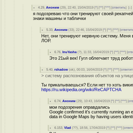
4.29
,
Аноним
(
29
), 22:40, 15/04/2019 [
^
] [
^^
] [
^^^
] [
ответить
]
[
↓
я подозреваю что они тренируют своей рекапче
знаки машины и таблички
5.33
,
Аноним
(
33
), 22:46, 15/04/2019 [
^
] [
^^
] [
^^^
] [
ответит
Нет, они тренируют нервную систему. Меня 
ЛОР.
6.76
,
InuYasha
(
?
), 11:33, 16/04/2019 [
^
] [
^^
] [
^^^
] [
отв
Это 21ый век! Гугл облегчает труд робо
5.40
,
rshadow
(
ok
), 00:03, 16/04/2019 [
^
] [
^^
] [
^^^
] [
ответит
> систему распознования объектов на улиц
Ты прикалываешься? Если нет то хоть вики
https://ru.wikipedia.org/wiki/ReCAPTCHA
6.74
,
Аноним
(
29
), 10:43, 16/04/2019 [
^
] [
^^
] [
^^^
] [
от
мои подозрения оправдались
Google confirmed it’s currently running an
data in Google Maps by having users identi
6.153
,
Vlad
(
??
), 18:56, 17/04/2019 [
^
] [
^^
] [
^^^
] [
ответ