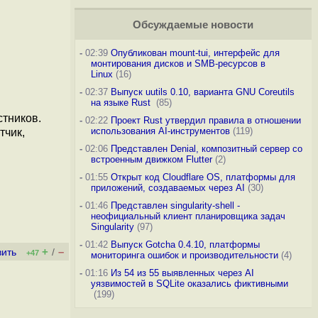
Обсуждаемые новости
-
02:39
Опубликован mount-tui, интерфейс для
монтирования дисков и SMB-ресурсов в
Linux
(16)
-
02:37
Выпуск uutils 0.10, варианта GNU Coreutils
на языке Rust
(85)
стников.
-
02:22
Проект Rust утвердил правила в отношении
использования AI-инструментов
(119)
тчик,
-
02:06
Представлен Denial, композитный сервер со
встроенным движком Flutter
(2)
-
01:55
Открыт код Cloudflare OS, платформы для
приложений, создаваемых через AI
(30)
-
01:46
Представлен singularity-shell -
неофициальный клиент планировщика задач
Singularity
(97)
-
01:42
Выпуск Gotcha 0.4.10, платформы
+
–
вить
/
+47
мониторинга ошибок и производительности
(4)
-
01:16
Из 54 из 55 выявленных через AI
уязвимостей в SQLite оказались фиктивными
(199)