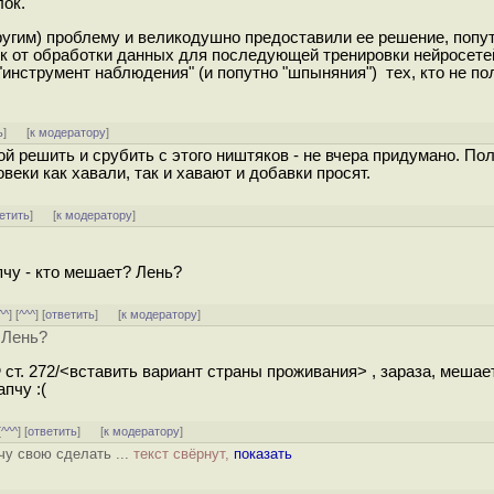
лок.
(другим) проблему и великодушно предоставили ее решение, попу
к от обработки данных для последующей тренировки нейросетей
"инструмент наблюдения" (и попутно "шпыняния") тех, кто не по
ь
]
[
к модератору
]
ой решить и срубить с этого ништяков - не вчера придумано. Пол
веки как хавали, так и хавают и добавки просят.
етить
]
[
к модератору
]
пчу - кто мешает? Лень?
^^
] [
^^^
] [
ответить
]
[
к модератору
]
 Лень?
 ст. 272/<вставить вариант страны проживания> , зараза, мешае
пчу :(
[
^^^
] [
ответить
]
[
к модератору
]
чу свою сделать ...
текст свёрнут,
показать