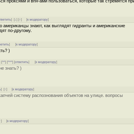
ься проксями и впн-ами пользоваться, которые так стремятся пр
тветить
]
[
↓
] [
↑
] [
к модератору
]
о американцы знают, как выглядят гидранты и американские
дят по-другому.
ветить
]
[
к модератору
]
ть? )
] [
^^
] [
^^^
] [
ответить
]
[
к модератору
]
е знать? )
ь
]
[
↑
] [
к модератору
]
капчей систему распознования объектов на улице. вопросы
↑
] [
к модератору
]