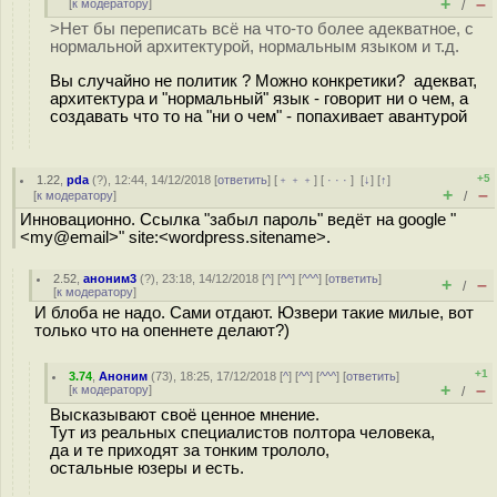
+
–
[
к модератору
]
/
>Нет бы переписать всё на что-то более адекватное, с
нормальной архитектурой, нормальным языком и т.д.
Вы cлучайно не политик ? Можно конкретики? адекват,
архитектура и "нормальный" язык - говорит ни о чем, а
создавать что то на "ни о чем" - попахивает авантурой
+5
1.22
,
pda
(
?
), 12:44, 14/12/2018 [
ответить
] [
﹢﹢﹢
] [
· · ·
]
[
↓
] [
↑
]
+
–
[
к модератору
]
/
Инновационно. Ссылка "забыл пароль" ведёт на google "
<my@email>" site:<wordpress.sitename>.
2.52
,
аноним3
(
?
), 23:18, 14/12/2018 [
^
] [
^^
] [
^^^
] [
ответить
]
+
–
/
[
к модератору
]
И блоба не надо. Сами отдают. Юзвери такие милые, вот
только что на опеннете делают?)
+1
3.74
,
Аноним
(
73
), 18:25, 17/12/2018 [
^
] [
^^
] [
^^^
] [
ответить
]
+
–
[
к модератору
]
/
Высказывают своё ценное мнение.
Тут из реальных специалистов полтора человека,
да и те приходят за тонким трололо,
остальные юзеры и есть.