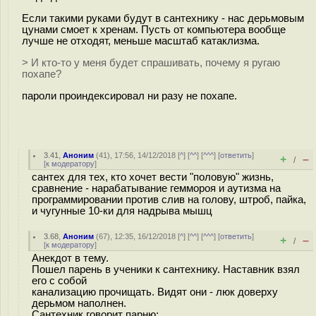
Если такими руками будут в сантехнику - нас дерьмовым
цунами смоет к хренам. Пусть от компьютера вообще
лучше не отходят, меньше масштаб катаклизма.
> И кто-то у меня будет спрашивать, почему я ругаю
похапе?
пароли проиндексировал ни разу не похапе.
3.41
,
Аноним
(
41
), 17:56, 14/12/2018 [
^
] [
^^
] [
^^^
] [
ответить
]
+
–
/
[
к модератору
]
сантех для тех, кто хочет вести "половую" жизнь,
сравнение - нарабатывание геммороя и аутизма на
программировании против слив на голову, штроб, пайка,
и чугунные 10-ки для надрыва мышц
3.68
,
Аноним
(
67
), 12:35, 16/12/2018 [
^
] [
^^
] [
^^^
] [
ответить
]
+
–
/
[
к модератору
]
Анекдот в тему.
Пошел парень в ученики к сантехнику. Наставник взял
его с собой
канализацию прочищать. Видят они - люк доверху
дерьмом наполнен.
Сантехник говорит парню: