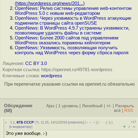
(
https://wordpress.org/news/201...
)
OpenNews: Релиз системы управления web-контентом
WordPress 5.0 с новым web-редактором
OpenNews: Через уязвимость в WordPress атакующие
подменили страницы сайта openSUSE
OpenNews: В WordPress 4.9.7 устранены уязвимости,
позволяющие удалять файлы в системе
OpenNews: Более 2000 сайтов под управлением
WordPress оказались поражены кейлоггером
OpenNews: Уязвимость, позволяющая получить
контроль над WordPress через форму сброса пароля
Лицензия:
CC BY 3.0
Короткая ссылка: https://opennet.ru/49781-wordpress
Ключевые слова:
wordpress
При перепечатке указание ссылки на opennet.ru обязательно
Обсуждение
Ajax
|
1 уровень
|
Линейный
|
+/-
|
Раскрыть
(68)
всё
|
RSS
+17
1.1
,
КГБ СССР
(
?
), 11:25, 14/12/2018 [
ответить
] [
﹢﹢﹢
] [
· · ·
]
[
↓
]
+
–
[
к модератору
]
/
Это уже вообще. :-)