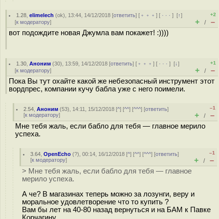
+2
1.28
,
elimelech
(
ok
), 13:44, 14/12/2018 [
ответить
] [
﹢﹢﹢
] [
· · ·
]
[
↑
]
+
–
[
к модератору
]
/
вот подождите новая Джумла вам покажет! :))))
+1
1.30
,
Аноним
(
30
), 13:59, 14/12/2018 [
ответить
] [
﹢﹢﹢
] [
· · ·
]
[
↓
]
+
–
[
к модератору
]
/
Пока Вы тут охайте какой же небезопасный инструмент этот
вордпрес, компании кучу бабла уже с него поимели.
–1
2.54
,
Аноним
(
53
), 14:11, 15/12/2018 [
^
] [
^^
] [
^^^
] [
ответить
]
+
–
[
к модератору
]
/
Мне тебя жаль, если бабло для тебя — главное мерило
успеха.
–1
3.64
,
OpenEcho
(
?
), 00:14, 16/12/2018 [
^
] [
^^
] [
^^^
] [
ответить
]
+
–
[
к модератору
]
/
> Мне тебя жаль, если бабло для тебя — главное
мерило успеха.
А че? В магазинах теперь можно за лозунги, веру и
моральное удовлетворение что то купить ?
Вам бы лет на 40-80 назад вернуться и на БАМ к Павке
Корчагину...