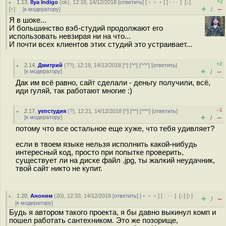
+2
1.13
,
Ilya Indigo
(
ok
), 12:18, 14/12/2018 [
ответить
] [
﹢﹢﹢
] [
· · ·
]
[
↓
]
+
–
[
↑
] [
к модератору
]
/
Я в шоке...
И большинство вэб-студий продолжают его
использовать невзирая ни на что...
И почти всех клиентов этих студий это устраивает...
+2
2.14
,
Дмитрий
(
??
), 12:19, 14/12/2018 [
^
] [
^^
] [
^^^
] [
ответить
]
+
–
[
к модератору
]
/
Дак им всё равно, сайт сделали - деньгу получили, всё,
иди гуляй, так работают многие :)
–1
2.17
,
уепстудия
(
?
), 12:21, 14/12/2018 [
^
] [
^^
] [
^^^
] [
ответить
]
+
–
[
к модератору
]
/
потому что все остальное еще хуже, что тебя удивляет?
если в твоем языке нельзя исполнить какой-нибудь
интересный код, просто при попытке проверить,
существует ли на диске файл .jpg, ты жалкий неудачник,
твой сайт никто не купит.
1.20
,
Аноним
(
20
), 12:33, 14/12/2018 [
ответить
] [
﹢﹢﹢
] [
· · ·
]
[
↓
] [
↑
]
+
–
/
[
к модератору
]
Будь я автором такого проекта, я бы давно выкинул комп и
пошел работать сантехником. Это же позорище,