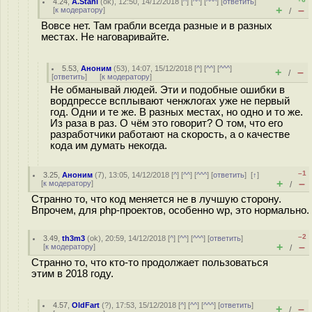
4.24
,
A.Stahl
(
ok
), 12:50, 14/12/2018 [
^
] [
^^
] [
^^^
] [
ответить
]
+
–
[
к модератору
]
/
Вовсе нет. Там грабли всегда разные и в разных
местах. Не наговаривайте.
5.53
,
Аноним
(
53
), 14:07, 15/12/2018 [
^
] [
^^
] [
^^^
]
+
–
/
[
ответить
]
[
к модератору
]
Не обманывай людей. Эти и подобные ошибки в
вордпрессе всплывают ченжлогах уже не первый
год. Одни и те же. В разных местах, но одно и то же.
Из раза в раз. О чём это говорит? О том, что его
разработчики работают на скорость, а о качестве
кода им думать некогда.
–1
3.25
,
Аноним
(
7
), 13:05, 14/12/2018 [
^
] [
^^
] [
^^^
] [
ответить
]
[
↑
]
+
–
[
к модератору
]
/
Странно то, что код меняется не в лучшую сторону.
Впрочем, для php-проектов, особенно wp, это нормально.
–2
3.49
,
th3m3
(
ok
), 20:59, 14/12/2018 [
^
] [
^^
] [
^^^
] [
ответить
]
+
–
[
к модератору
]
/
Странно то, что кто-то продолжает пользоваться
этим в 2018 году.
4.57
,
OldFart
(
?
), 17:53, 15/12/2018 [
^
] [
^^
] [
^^^
] [
ответить
]
+
–
/