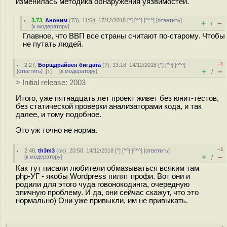
изменилась методика обнаружения уязвимостей.
3.73
,
Аноним
(
73
), 11:54, 17/12/2018 [
^
] [
^^
] [
^^^
] [
ответить
]
+
–
/
[
к модератору
]
Главное, что ВВП все страны считают по-старому. Чтобы
не путать людей.
–1
2.27
,
Борщдрайвен бигдата
(
?
), 13:18, 14/12/2018 [
^
] [
^^
] [
^^^
]
+
–
[
ответить
]
[
↑
] [
к модератору
]
/
> Initial release: 2003
Итого, уже пятнадцать лет проект живет без юнит-тестов,
без статической проверки анализаторами кода, и так
далее, и тому подобное.
Это уж точно не норма.
–1
2.48
,
th3m3
(
ok
), 20:58, 14/12/2018 [
^
] [
^^
] [
^^^
] [
ответить
]
+
–
[
к модератору
]
/
Как тут писали любители обмазываться всяким там
php-УГ - якобы Wordpress пилят профи. Вот они и
родили для этого чуда говонокодинга, очередную
эпичную проблему. И да, они сейчас скажут, что это
нормально) Они уже привыкли, им не привыкать.