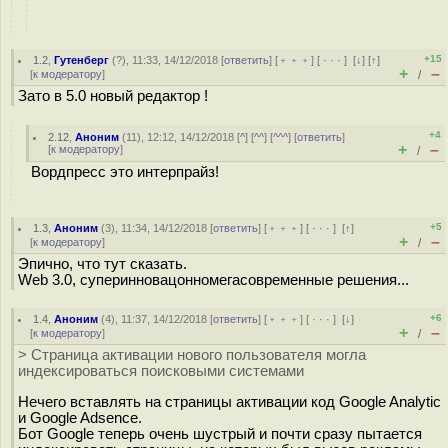
+15
1.2
,
Гутенберг
(
?
), 11:33, 14/12/2018 [
ответить
] [
﹢﹢﹢
] [
· · ·
]
[
↓
] [
↑
]
+
–
[
к модератору
]
/
Зато в 5.0 новый редактор !
+4
2.12
,
Аноним
(
11
), 12:12, 14/12/2018 [
^
] [
^^
] [
^^^
] [
ответить
]
+
–
[
к модератору
]
/
Вордпресс это интерпрайз!
+5
1.3
,
Аноним
(
3
), 11:34, 14/12/2018 [
ответить
] [
﹢﹢﹢
] [
· · ·
]
[
↑
]
+
–
[
к модератору
]
/
Эпично, что тут сказать.
Web 3.0, суперинновацонномегасовременные решения...
+6
1.4
,
Аноним
(
4
), 11:37, 14/12/2018 [
ответить
] [
﹢﹢﹢
] [
· · ·
]
[
↓
]
+
–
[
к модератору
]
/
> Страница активации нового пользователя могла
индексироваться поисковыми системами
Нечего вставлять на страницы активации код Google Analytic
и Google Adsence.
Бот Google теперь очень шустрый и почти сразу пытается