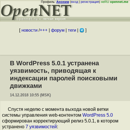
Профиль:
Аноним
(
вход
|
регистрация
)
неRU
opennet.me
[
новости
/
+++
|
форум
|
теги
|
]
В WordPress 5.0.1 устранена
уязвимость, приводящая к
индексации паролей поисковыми
движками
14.12.2018 10:55 (MSK)
Спустя неделю с момента выхода новой ветки
системы управления web-контентом
WordPress 5.0
сформирован корректирующий релиз 5.0.1, в котором
устранено
7 уязвимостей
: