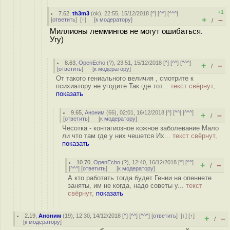
+1
7.62
,
th3m3
(
ok
), 22:55, 15/12/2018 [
^
] [
^^
] [
^^^
]
+
–
[
ответить
]
[
↑
] [
к модератору
]
/
Миллионы леммингов не могут ошибаться.
Угу)
8.63
,
OpenEcho
(
?
), 23:51, 15/12/2018 [
^
] [
^^
] [
^^^
]
+
–
/
[
ответить
]
[
к модератору
]
От такого гениального величия , смотрите к
психиатору не угодите Так где тот...
текст свёрнут,
показать
9.65
,
Аноним
(
66
), 02:01, 16/12/2018 [
^
] [
^^
] [
^^^
]
+
–
/
[
ответить
]
[
к модератору
]
Чесотка - контагиозное кожное заболевание Мало
ли что там где у них чешется Их...
текст свёрнут,
показать
10.70
,
OpenEcho
(
?
), 12:40, 16/12/2018 [
^
] [
^^
]
+
–
/
[
^^^
] [
ответить
]
[
к модератору
]
А кто работать тогда будет Гении на опеннете
заняты, им не когда, надо советы у...
текст
свёрнут,
показать
2.19
,
Аноним
(
19
), 12:30, 14/12/2018 [
^
] [
^^
] [
^^^
] [
ответить
]
[
↓
] [
↑
]
+
–
/
[
к модератору
]