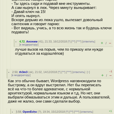
- Ты здесь сиди и подавай мне инструменты.
А сам нырнул в люк. Через минуту выныривает:
- Давай ключ на 15!
И опять нырнул.
Вскоре дерьмо из люка ушло, вылезает довольный
сантехник и говорит парню:
- Вот видишь, учись, а то всю жизнь так и будешь ключи
подавать!
4.72
,
Аноним
(
41
), 21:33, 16/12/2018 [
^
] [
^^
] [
^^^
] [
ответить
]
+
–
/
[
к модератору
]
лучше вызов на порыв, чем по приказу или нужде
отдуваться за кодошлёпов)
–1
2.50
,
th3m3
(
ok
), 21:02, 14/12/2018 [
^
] [
^^
] [
^^^
] [
ответить
]
[
↑
]
+
–
[
к модератору
]
/
Как это обычно бывает, Wordpress наговнокодили по
быстрому, а он вдруг выстрелил. Нет бы переписать
всё на что-то более адекватное, с нормальной
архитектурой, нормальным языком и т.д. Но нет, они
выбрали обмазываться этим и дальше. А пользователей,
даже не жалко, они сами сделали выбор.
+1
3.59
,
OpenEcho
(
?
), 19:34, 15/12/2018 [
^
] [
^^
] [
^^^
] [
ответить
]