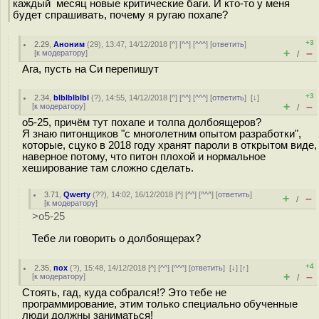
каждый месяц новые критические баги. И кто-то у меня
будет спрашивать, почему я ругаю похапе?
+3
2.29
,
Аноним
(
29
), 13:47, 14/12/2018 [
^
] [
^^
] [
^^^
] [
ответить
]
+
–
[
к модератору
]
/
Ага, пусть на Си перепишут
+3
2.34
,
blblblblbl
(
?
), 14:55, 14/12/2018 [
^
] [
^^
] [
^^^
] [
ответить
]
[
↓
]
+
–
[
к модератору
]
/
o5-25, причём тут похапе и толпа долбоящеров?
Я знаю питонщиков "с многолетним опытом разработки",
которые, сцуко в 2018 году хранят пароли в открытом виде,
наверное потому, что питон плохой и нормальное
хеширование там сложно сделать.
3.71
,
Qwerty
(
??
), 14:02, 16/12/2018 [
^
] [
^^
] [
^^^
] [
ответить
]
+
–
/
[
к модератору
]
>o5-25
Тебе ли говорить о долбоящерах?
+4
2.35
,
пох
(
?
), 15:48, 14/12/2018 [
^
] [
^^
] [
^^^
] [
ответить
]
[
↓
] [
↑
]
+
–
[
к модератору
]
/
Стоять, гад, куда собрался!? Это тебе не
программирование, этим только специально обученные
люди должны заниматься!