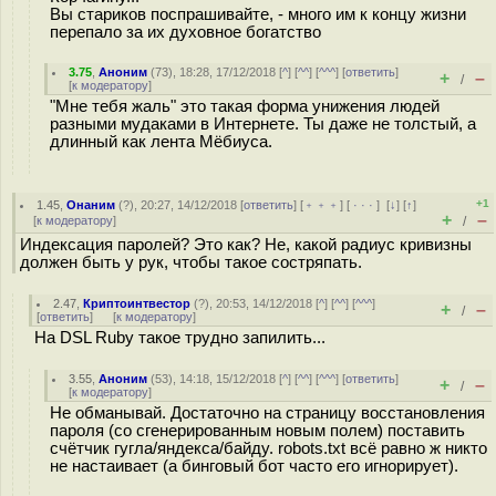
Вы стариков поспрашивайте, - много им к концу жизни
перепало за их духовное богатство
3.75
,
Аноним
(
73
), 18:28, 17/12/2018 [
^
] [
^^
] [
^^^
] [
ответить
]
+
–
/
[
к модератору
]
"Мне тебя жаль" это такая форма унижения людей
разными мyдаками в Интернете. Ты даже не толстый, а
длинный как лента Мёбиуса.
+1
1.45
,
Онаним
(
?
), 20:27, 14/12/2018 [
ответить
] [
﹢﹢﹢
] [
· · ·
]
[
↓
] [
↑
]
+
–
[
к модератору
]
/
Индексация паролей? Это как? Не, какой радиус кривизны
должен быть у рук, чтобы такое состряпать.
2.47
,
Криптоинтвестор
(
?
), 20:53, 14/12/2018 [
^
] [
^^
] [
^^^
]
+
–
/
[
ответить
]
[
к модератору
]
На DSL Ruby такое трудно запилить...
3.55
,
Аноним
(
53
), 14:18, 15/12/2018 [
^
] [
^^
] [
^^^
] [
ответить
]
+
–
/
[
к модератору
]
Не обманывай. Достаточно на страницу восстановления
пароля (со сгенерированным новым полем) поставить
счётчик гугла/яндекса/байду. robots.txt всё равно ж никто
не настаивает (а бинговый бот часто его игнорирует).