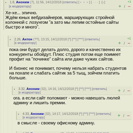
+1
1.8
,
Аноним
(
7
), 11:56, 14/12/2018 [
ответить
] [
﹢﹢﹢
] [
· · ·
]
[
↓
]
+
–
[
к модератору
]
/
Хе-хе... эпично.
Ждём юных вебдизайнеров, марширующих стройной
колонной с лозунгом "а зато мы лепим остойные сайты
быстро и много".
+1
2.26
,
Антон
(
??
), 13:15, 14/12/2018 [
^
] [
^^
] [
^^^
] [
ответить
]
+
–
[
к модератору
]
/
пока они будут делать долго, дорого и качественно их
конкуренты обойдут. Плюс студия потом еще поимеет
профит на "починке" сайта или даже чужих сайтов.
И бизнес не понимает, почему нельзя набрать студентов
на похапе и слабать сайтик за 5 тыщ, зойчем платить
больше.
3.32
,
Аноним
(
32
), 14:16, 14/12/2018 [
^
] [
^^
] [
^^^
] [
ответить
]
+
–
/
[
к модератору
]
ога. а если сайт поломают - можно навешать люлей
админу и лишить премии.
4.33
,
Аноним
(
32
), 14:17, 14/12/2018 [
^
] [
^^
] [
^^^
] [
ответить
]
+
–
/
[
к модератору
]
в смысле - своему офисному админу.