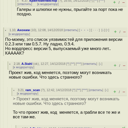
4.37
,
Криптоинтвестор
(
?
), 16:55, 14/12/2018 [
^
] [
^^
] [
^^^
]
+
–
/
[
ответить
]
[
к модератору
]
Галеры и шлюпки не нужны, прыгайте за порт пока не
поздно.
1.10
,
Аноним
(
10
), 12:08, 14/12/2018 [
ответить
] [
﹢﹢﹢
] [
· · ·
]
[
↓
] [
↑
]
+
–
/
[
к модератору
]
По-моему, это список уязвимостей для приложения версии
0.2.3 или там 0.5.7. Ну ладно, 0.9.4.
Но вордпресс версии 5, выпускаемый уже много лет..
КААААК?
2.18
,
A.Stahl
(
ok
), 12:27, 14/12/2018 [
^
] [
^^
] [
^^^
] [
ответить
]
[
↓
]
+
–
/
[
к модератору
]
Проект жив, код меняется, поэтому могут возникать
новые ошибки. Что здесь странного?
3.21
,
ram_scan
(
?
), 12:42, 14/12/2018 [
^
] [
^^
] [
^^^
] [
ответить
]
[
↓
]
+
–
/
[
к модератору
]
> Проект жив, код меняется, поэтому могут возникать
новые ошибки. Что здесь странного?
То что проект жив, код меняется, а грабли все те же и
все там-же.
+6