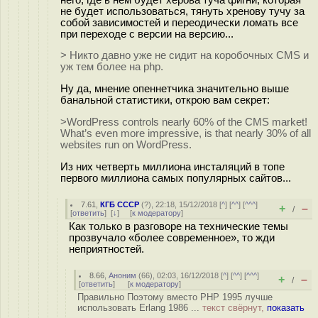
не будет использоваться, тянуть хренову тучу за
собой зависимостей и переодически ломать все
при переходе с версии на версию...
> Никто давно уже не сидит на коробочных CMS и
уж тем более на php.
Ну да, мнение опеннетчика значительно выше
банальной статистики, открою вам секрет:
>WordPress controls nearly 60% of the CMS market!
What’s even more impressive, is that nearly 30% of all
websites run on WordPress.
Из них четверть миллиона инсталяций в топе
первого миллиона самых популярных сайтов...
7.61
,
КГБ СССР
(
?
), 22:18, 15/12/2018 [
^
] [
^^
] [
^^^
]
+
–
/
[
ответить
]
[
↓
] [
к модератору
]
Как только в разговоре на технические темы
прозвучало «более современное», то жди
неприятностей.
8.66
,
Аноним
(
66
), 02:03, 16/12/2018 [
^
] [
^^
] [
^^^
]
+
–
/
[
ответить
]
[
к модератору
]
Правильно Поэтому вместо PHP 1995 лучше
использовать Erlang 1986 ...
текст свёрнут,
показать