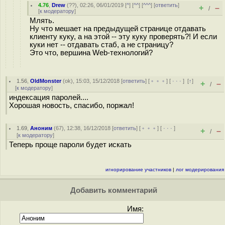
4.76
,
Drew
(
??
), 02:26, 06/01/2019 [
^
] [
^^
] [
^^^
] [
ответить
]
+
–
/
[
к модератору
]
Млять.
Ну что мешает на предыдущей странице отдавать
клиенту куку, а на этой -- эту куку проверять?! И если
куки нет -- отдавать стаб, а не страницу?
Это что, вершина Web-технологий?
1.56
,
OldMonster
(
ok
), 15:03, 15/12/2018 [
ответить
] [
﹢﹢﹢
] [
· · ·
]
[
↑
]
+
–
/
[
к модератору
]
индексация паролей....
Хорошая новость, спасибо, поржал!
1.69
,
Аноним
(
67
), 12:38, 16/12/2018 [
ответить
] [
﹢﹢﹢
] [
· · ·
]
+
–
/
[
к модератору
]
Теперь проще пароли будет искать
игнорирование участников
|
лог модерирования
Добавить комментарий
Имя: