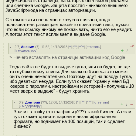
индексировать страницы, на которых был вызов рекламы
или счётчика Google. Защита простая - никакого внешнего
JavaScript-кода на страницах авторизации.
С этом кстати очень много казусов связано, когда
пользователь размещает какой-то приватный текст, думая
что если ссылку никому не показывать, никто его не увидит.
А потом этот текст всплывает в выдаче Google.
–2
2.7
,
Аноним
(
7
), 11:52, 14/12/2018 [
^
] [
^^
] [
^^^
] [
ответить
]
+
–
[
к модератору
]
/
> Нечего вставлять на страницы активации код Google
Тогда сайта не будет в выдаче гугла, или он будет, но где-
то глубоко внизу спины. Для мелкого бизнеса это может
быть очень нежелательно. Поэтому идут на поводу Гугла,
ибо деваться некуда. Если гугл скажет "храни у меня БД
юзеров с паролями, настройками и историей - получишь 10
мест вверх в выдаче" - будут хранить.
3.9
,
Дмитрий
(
??
), 12:06, 14/12/2018 [
^
] [
^^
] [
^^^
] [
ответить
]
+
–
/
[
к модератору
]
Значит в топkу (что за фильтр???) такой бизнес. А если
гугл скажет хранить пароли в незашифрованном
формате, но поднимет на 100 позиций, так и сделает
бизнес?