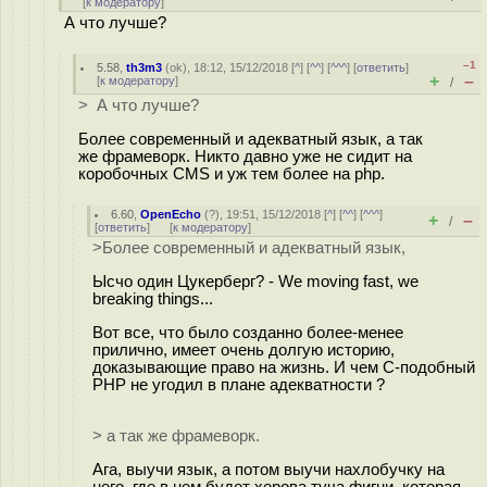
[
к модератору
]
А что лучше?
–1
5.58
,
th3m3
(
ok
), 18:12, 15/12/2018 [
^
] [
^^
] [
^^^
] [
ответить
]
+
–
[
к модератору
]
/
> А что лучше?
Более современный и адекватный язык, а так
же фрамеворк. Никто давно уже не сидит на
коробочных CMS и уж тем более на php.
6.60
,
OpenEcho
(
?
), 19:51, 15/12/2018 [
^
] [
^^
] [
^^^
]
+
–
/
[
ответить
]
[
к модератору
]
>Более современный и адекватный язык,
Ысчо один Цукерберг? - We moving fast, we
breaking things...
Вот все, что было созданно более-менее
прилично, имеет очень долгую историю,
доказывающие право на жизнь. И чем C-подобный
PHP не угодил в плане адекватности ?
> а так же фрамеворк.
Ага, выучи язык, а потом выучи нахлобучку на
него, где в нем будет херова туча фигни, которая