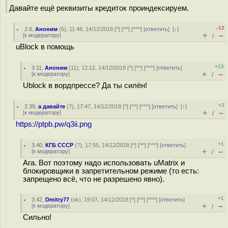
Давайте ещё реквизиты кредиток проиндексируем.
–12
2.6
,
Аноним
(
6
), 11:48, 14/12/2018 [
^
] [
^^
] [
^^^
] [
ответить
]
[
↓
]
+
–
[
к модератору
]
/
uBlock в помощь
+13
3.11
,
Аноним
(
11
), 12:12, 14/12/2018 [
^
] [
^^
] [
^^^
] [
ответить
]
+
–
[
к модератору
]
/
Ublock в вордпрессе? Да ты силён!
+2
2.39
,
а давайте
(
?
), 17:47, 14/12/2018 [
^
] [
^^
] [
^^^
] [
ответить
]
[
↑
]
+
–
[
к модератору
]
/
https://ptpb.pw/q3ii.png
+1
3.40
,
КГБ СССР
(
?
), 17:55, 14/12/2018 [
^
] [
^^
] [
^^^
] [
ответить
]
+
–
[
к модератору
]
/
Ага. Вот поэтому надо использовать uMatrix и
блокировщики в запретительном режиме (то есть:
запрещено всё, что не разрешено явно).
+1
3.42
,
Dmitry77
(
ok
), 19:07, 14/12/2018 [
^
] [
^^
] [
^^^
] [
ответить
]
+
–
[
к модератору
]
/
Сильно!