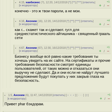
+1
4.15
,
наебизнес
(
?
), 12:20, 14/12/2018 [
^
] [
^^
] [
^^^
] [
ответить
]
+
–
[
к модератору
]
/
конечно - это ж твои пароли, а не мои.
+4
4.16
,
Аноним
(
16
), 12:20, 14/12/2018 [
^
] [
^^
] [
^^^
] [
ответить
]
+
–
[
к модератору
]
/
как г... скажет так и сделают. гугл для
среднестатистического айтишника - священный грааль
сети
+1
4.67
,
Аноним
(
67
), 12:30, 16/12/2018 [
^
] [
^^
] [
^^^
] [
ответить
]
+
–
[
к модератору
]
/
Бизнесу вообще всё равно какие требования ты
хочешь увидеть на их сайте. На сертификаты и прочие
требования безопасности смотрят единицы
пользователей, от таких можно и отказаться они
выручку не сделают. Да и они если не найдут лучшего
предложения будут покупать у них закрыв глаза на
безопасность.
+1
1.5
,
Аноним
(
6
), 11:47, 14/12/2018 [
ответить
] [
﹢﹢﹢
] [
· · ·
]
[
↑
]
+
–
[
к модератору
]
/
Привет phar бэкдорам.