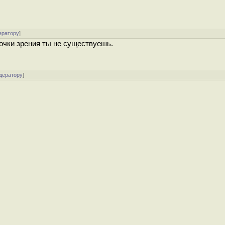
ератору
]
точки зрения ты не существуешь.
дератору
]