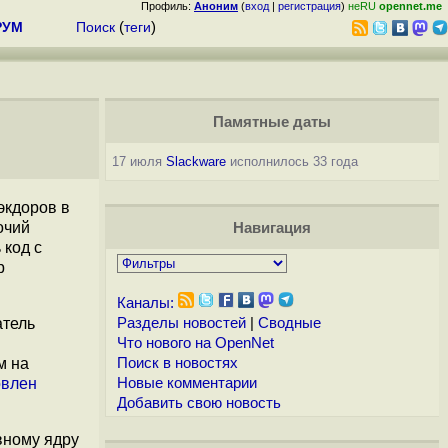
Профиль:
Аноним
(
вход
|
регистрация
)
неRU
opennet.me
РУМ
Поиск
(
теги
)
Памятные даты
17 июля
Slackware
исполнилось 33 года
экдоров в
очий
Навигация
 код с
р
Каналы:
атель
Разделы новостей
|
Сводные
Что нового на OpenNet
м на
Поиск в новостях
овлен
Новые комментарии
Добавить свою новость
вному ядру