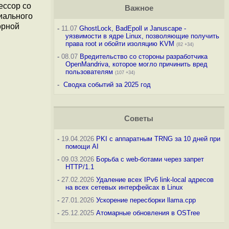
ессор со
Важное
иального
орной
-
11.07
GhostLock, BadEpoll и Januscape -
уязвимости в ядре Linux, позволяющие получить
права root и обойти изоляцию KVM
(82 +34)
-
08.07
Вредительство со стороны разработчика
OpenMandriva, которое могло причинить вред
пользователям
(107 +34)
-
Сводка событий за 2025 год
Советы
-
19.04.2026
PKI с аппаратным TRNG за 10 дней при
помощи AI
-
09.03.2026
Борьба с web-ботами через запрет
HTTP/1.1
-
27.02.2026
Удаление всех IPv6 link-local адресов
на всех сетевых интерфейсах в Linux
-
27.01.2026
Ускорение пересборки llama.cpp
-
25.12.2025
Атомарные обновления в OSTree