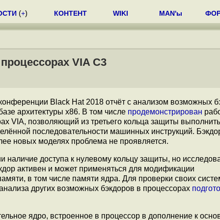
ОСТИ
(
+
)
КОНТЕНТ
WIKI
MAN'ы
ФО
 процессорах VIA C3
конференции Black Hat 2018 отчёт с анализом возможных б
базе архитектуры x86. В том числе
продемонстрирован
раб
ах VIA, позволяющий из третьего кольца защиты выполнить
делённой последовательности машинных инструкций. Бэкдо
олее новых моделях проблема не проявляется.
и наличие доступа к нулевому кольцу защиты, но исследов
экдор активен и может применяться для модификации
мяти, в том числе памяти ядра. Для проверки своих систе
я анализа других возможных бэкдоров в процессорах
подгот
ельное ядро, встроенное в процессор в дополнение к осно