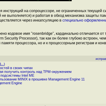
 инструкций на сопроцессоре, не ограниченных текущей с
 не выполняется) и работая в обход механизма защиты пам
ществляется через инкапсуляцию в
специально оформленн
но кодовое имя "rosenbridge", кардинально отличается от 
m Security Processor), так как он более глубоко встроен, че
й памяти процессора, но и к процессорным регистрам и кон
испра
...
)
стей в своих чипах
ая получить контроль над TPM-окружением
подсистемы Intel ME
ользование MINIX в прошивке Management Engine 11
gement Engine