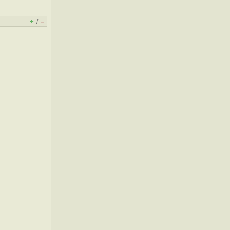
+
–
/