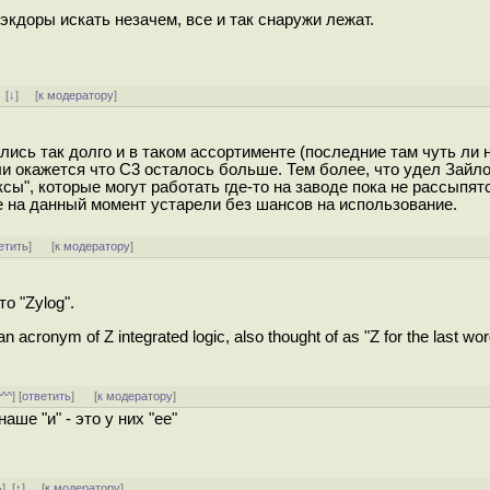
бэкдоры искать незачем, все и так снаружи лежат.
]
[
↓
] [
к модератору
]
лись так долго и в таком ассортименте (последние там чуть ли 
и окажется что С3 осталось больше. Тем более, что удел Зайло
ы", которые могут работать где-то на заводе пока не рассыпятс
е на данный момент устарели без шансов на использование.
етить
]
[
к модератору
]
то "Zylog".
n acronym of Z integrated logic, also thought of as "Z for the last wor
^^^
] [
ответить
]
[
к модератору
]
 наше "и" - это у них "ee"
ь
]
[
↑
] [
к модератору
]