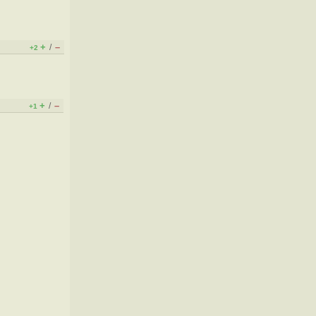
+
–
/
+2
+
–
/
+1