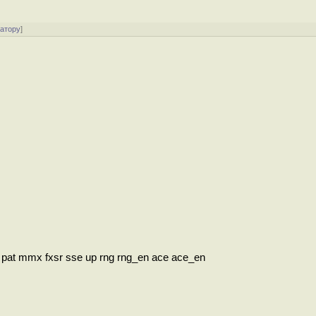
ратору
]
at mmx fxsr sse up rng rng_en ace ace_en