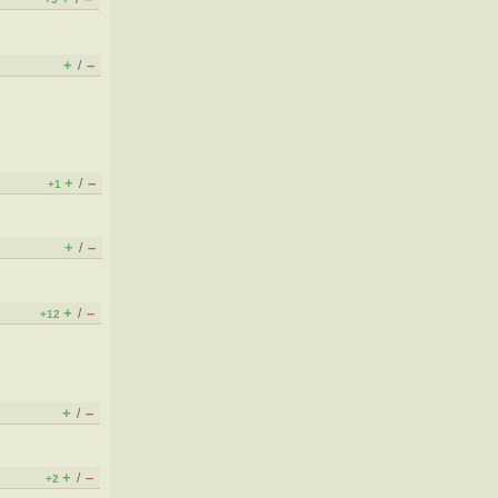
+
–
/
+
–
/
+1
+
–
/
+
–
/
+12
+
–
/
+
–
/
+2