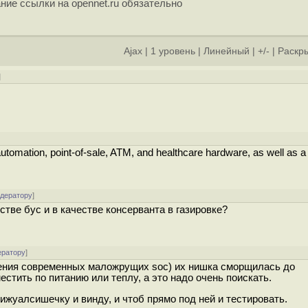
ние ссылки на opennet.ru обязательно
Ajax
|
1 уровень
|
Линейный
|
+/-
|
Раскры
]
tomation, point-of-sale, ATM, and healthcare hardware, as well as a 
одератору
]
стве бус и в качестве консерванта в газировке?
ератору
]
вления современных маложрущих soc) их нишка сморщилась до
стить по питанию или теплу, а это надо очень поискать.
ижуалсишечку и винду, и чтоб прямо под ней и тестировать.