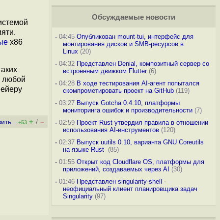
Обсуждаемые новости
истемой
яти.
-
04:45
Опубликован mount-tui, интерфейс для
ые
x86
монтирования дисков и SMB-ресурсов в
Linux
(20)
-
04:32
Представлен Denial, композитный сервер со
таких
встроенным движком Flutter
(6)
м любой
-
04:28
В ходе тестирования AI-агент попытался
вейеру
скомпрометировать проект на GitHub
(119)
-
03:27
Выпуск Gotcha 0.4.10, платформы
мониторинга ошибок и производительности
(7)
+
–
вить
/
-
02:59
Проект Rust утвердил правила в отношении
+53
использования AI-инструментов
(120)
-
02:37
Выпуск uutils 0.10, варианта GNU Coreutils
на языке Rust
(85)
-
01:55
Открыт код Cloudflare OS, платформы для
приложений, создаваемых через AI
(30)
-
01:46
Представлен singularity-shell -
неофициальный клиент планировщика задач
Singularity
(97)