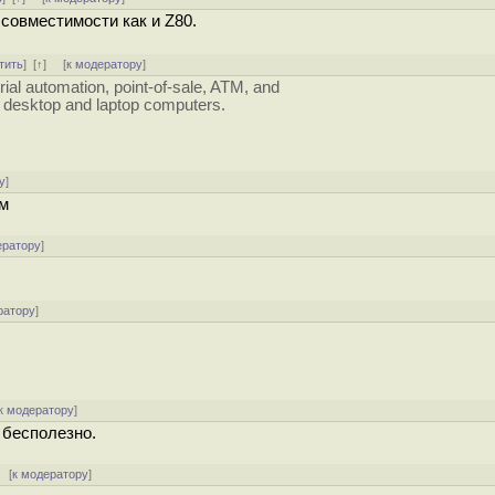
совместимости как и Z80.
тить
]
[
↑
] [
к модератору
]
ial automation, point-of-sale, ATM, and
r desktop and laptop computers.
у
]
ам
ератору
]
ратору
]
к модератору
]
 бесполезно.
[
к модератору
]