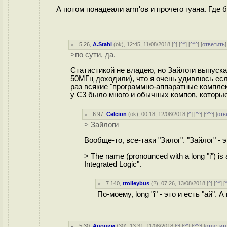
А потом понадеали arm'ов и прочего гуана. Где 
5.26
,
A.Stahl
(
ok
), 12:45, 11/08/2018 [
^
] [
^^
] [
^^^
] [
ответить
>по сути, да.
Статистикой не владею, но Зайлоги выпуска
50МГц доходили), что я очень удивлюсь есл
раз всякие "программно-аппаратные комплекс
у С3 было много и обычных компов, которы
6.97
,
Celcion
(
ok
), 00:18, 12/08/2018 [
^
] [
^^
] [
^^^
] [
отв
> Зайлоги
Вообще-то, все-таки "Зилог". "Зайлог" - э
> The name (pronounced with a long "i") is a
Integrated Logic".
7.140
,
trolleybus
(
?
), 07:26, 13/08/2018 [
^
] [
^^
] [
По-моему, long "i" - это и есть "ай". А
5.30
,
Аноним
(
30
), 13:31, 11/08/2018 [
^
] [
^^
] [
^^^
] [
ответит