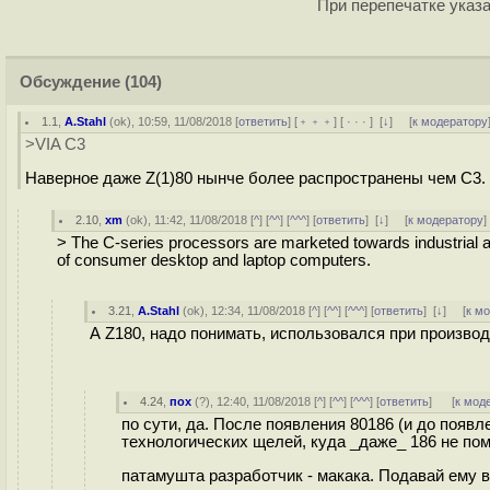
При перепечатке указа
Обсуждение
(104)
1.1
,
A.Stahl
(
ok
), 10:59, 11/08/2018 [
ответить
] [
﹢﹢﹢
] [
· · ·
]
[
↓
] [
к модератору
>VIA C3
Наверное даже Z(1)80 нынче более распространены чем C3.
2.10
,
xm
(
ok
), 11:42, 11/08/2018 [
^
] [
^^
] [
^^^
] [
ответить
]
[
↓
] [
к модератору
]
> The C-series processors are marketed towards industrial au
of consumer desktop and laptop computers.
3.21
,
A.Stahl
(
ok
), 12:34, 11/08/2018 [
^
] [
^^
] [
^^^
] [
ответить
]
[
↓
] [
к м
А Z180, надо понимать, использовался при производ
4.24
,
пох
(
?
), 12:40, 11/08/2018 [
^
] [
^^
] [
^^^
] [
ответить
]
[
к мод
по сути, да. После появления 80186 (и до поя
технологических щелей, куда _даже_ 186 не поме
патамушта разработчик - макака. Подавай ему в