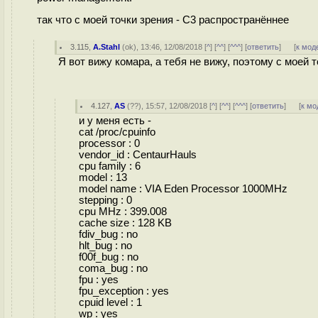
так что с моей точки зрения - С3 распространённее
3.115
,
A.Stahl
(
ok
), 13:46, 12/08/2018 [
^
] [
^^
] [
^^^
] [
ответить
]
[
к мод
Я вот вижу комара, а тебя не вижу, поэтому с моей 
4.127
,
AS
(
??
), 15:57, 12/08/2018 [
^
] [
^^
] [
^^^
] [
ответить
]
[
к мо
и у меня есть -
cat /proc/cpuinfo
processor : 0
vendor_id : CentaurHauls
cpu family : 6
model : 13
model name : VIA Eden Processor 1000MHz
stepping : 0
cpu MHz : 399.008
cache size : 128 KB
fdiv_bug : no
hlt_bug : no
f00f_bug : no
coma_bug : no
fpu : yes
fpu_exception : yes
cpuid level : 1
wp : yes