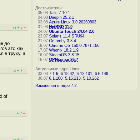
Дистрибутивы:
05.08
Tails 7.10.1
04.08
Deepin 25.2.1
03.08
Azure Linux 3.0.20260803
01.08
NetBSD 11.0
+
–
/
+4
24.07
Ubuntu Touch 24.04 2.0
23.07
Solaris 11.4 SRU94
21.07
Omarchy 3.8.4
не до
19.07
Chrome OS 150.0.7871.150
гов это как
17.07
Whonix 18.2.1.9
я в труху, а
16.07
SteamOS 3.8.15
16.07
OPNsense 26.7
Актуальные ядра Linux:
+
–
/
+2
03.08
7.1.6
,
6.18.42
,
6.12.101
,
6.6.148
30.07
6.1.180
,
5.15.213
,
5.10.262
Изменения в ядре 7.2
d of
+
–
/
+
–
/
+5