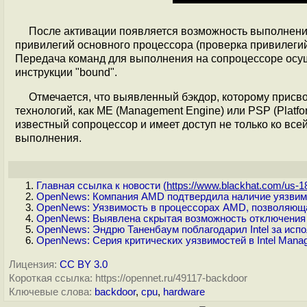
После активации появляется возможность выполнения
привилегий основного процессора (проверка привилегий
Передача команд для выполнения на сопроцессоре осу
инструкции "bound".
Отмечается, что выявленный бэкдор, которому присвое
технологий, как ME (Management Engine) или PSP (Platfor
известный сопроцессор и имеет доступ не только ко все
выполнения.
Главная ссылка к новости (
https://www.blackhat.com/us-18
OpenNews: Компания AMD подтвердила наличие уязвимо
OpenNews: Уязвимость в процессорах AMD, позволяющ
OpenNews: Выявлена скрытая возможность отключения 
OpenNews: Эндрю Таненбаум поблагодарил Intel за исп
OpenNews: Серия критических уязвимостей в Intel Mana
Лицензия:
CC BY 3.0
Короткая ссылка: https://opennet.ru/49117-backdoor
Ключевые слова:
backdoor
,
cpu
,
hardware