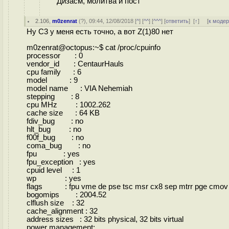
Дизасм, молитва и пост
2.106
,
m0zenrat
(
?
), 09:44, 12/08/2018 [
^
] [
^^
] [
^^^
] [
ответить
]
[
↑
] [
к моде
Ну C3 у меня есть точно, а вот Z(1)80 нет
m0zenrat@octopus:~$ cat /proc/cpuinfo
processor : 0
vendor_id : CentaurHauls
cpu family : 6
model : 9
model name : VIA Nehemiah
stepping : 8
cpu MHz : 1002.262
cache size : 64 KB
fdiv_bug : no
hlt_bug : no
f00f_bug : no
coma_bug : no
fpu : yes
fpu_exception : yes
cpuid level : 1
wp : yes
flags : fpu vme de pse tsc msr cx8 sep mtrr pge cmov p
bogomips : 2004.52
clflush size : 32
cache_alignment : 32
address sizes : 32 bits physical, 32 bits virtual
power management: