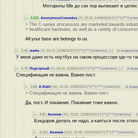
Моторолы 68к до сих пор выпекают в целях 
3.151
,
AnonymousCowardus
(
?
), 22:32, 14/08/2018 [
^
] [
^^
] [
^^^
] [
отве
> The C-series processors are marketed towards industr
> healthcare hardware, as well as a variety of consume
All your base are belongs to us.
2.42
,
marks
(
?
), 14:14, 11/08/2018 [
^
] [
^^
] [
^^^
] [
ответить
]
[
↑
] [
к модератор
У меня даже есть ноутбук на таком процессоре где-то т
2.79
,
Подгорный
(
?
), 20:14, 11/08/2018 [
^
] [
^^
] [
^^^
] [
ответить
]
[
↓
] [
к мод
Спецификация не важна. Важен пост.
3.80
,
A.Stahl
(
ok
), 20:16, 11/08/2018 [
^
] [
^^
] [
^^^
] [
ответить
]
[
к моде
> Спецификация не важна. Важен пост.
Да, пост. И покаяние. Покаяние тоже важно.
4.87
,
Аноним
(
87
), 22:01, 11/08/2018 [
^
] [
^^
] [
^^^
] [
ответить
]
[
Бэкдоров делать не надо, а каяться после этого
4.101
,
Аноним
(
101
), 01:49, 12/08/2018 [
^
] [
^^
] [
^^^
] [
ответить
]