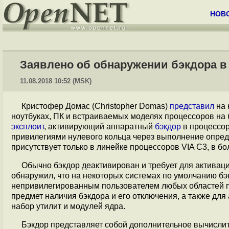
НОВ
Заявлено об обнаружении бэкдора в
11.08.2018 10:52 (MSK)
Кристофер Домас (Christopher Domas)
представил
на 
ноутбуках, ПК и встраиваемых моделях процессоров на 
эксплоит
, активирующий аппаратный
бэкдор
в процессор
привилегиями нулевого кольца через выполнение опре
присутствует только в линейке процессоров VIA C3, в б
Обычно бэкдор деактивирован и требует для активаци
обнаружил, что на некоторых системах по умолчанию б
непривилегированным пользователем любых областей па
предмет наличия бэкдора и его отключения, а также дл
набор утилит и модулей ядра.
Бэкдор представляет собой дополнительное вычислит