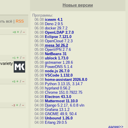
Новые версии
Программы:
06.08
icewm 4.1
ть всё
|
RSS
06.08
Deno 2.9.5
06.08
docker 29.7.2
+
–
/
06.08
OpenLDAP 2.7.0
+8
06.08
Eclipse 7.121.0
06.08
OpenCloud 7.2.3
06.08
mesa 3d 26.2
05.08
OpenVPN 2.7.6
05.08
NetBeans 31
+
–
/
05.08
ublock 1.73.0
+1
05.08
gstreamer 1.28.6
variety
05.08
PowerDNS 5.1.4
05.08
node.js 26.7.0
05.08
VSCode 1.132.0
05.08
home-assistant 2026.8.0
+
–
/
+5
05.08
Python 3.13.15, 3.14.7
05.08
hyprland 0.56.2
05.08
Chrome 151.0.7922.75
04.08
Electron 43.3.0
04.08
Mattermost 11.10.0
+
–
/
04.08
Django 5.2.17, 6.0.8
vln
–3
04.08
Grafana 13.1.2
04.08
GNOME 49.9, 50.4
04.08
Unbound 1.26.0
04.08
Erlang 29.0.5
далее>>