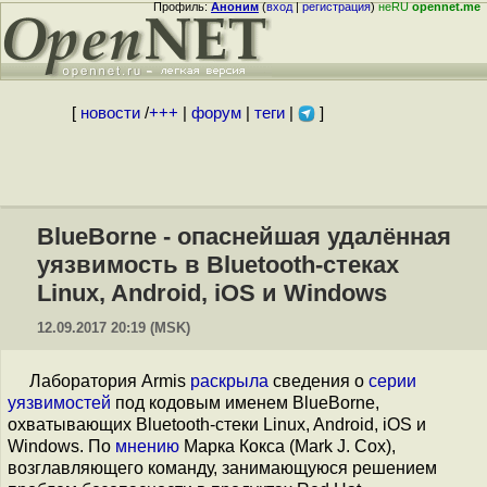
Профиль:
Аноним
(
вход
|
регистрация
)
неRU
opennet.me
[
новости
/
+++
|
форум
|
теги
|
]
BlueBorne - опаснейшая удалённая
уязвимость в Bluetooth-стеках
Linux, Android, iOS и Windows
12.09.2017 20:19 (MSK)
Лаборатория Armis
раскрыла
сведения о
серии
уязвимостей
под кодовым именем BlueBorne,
охватывающих Bluetooth-стеки Linux, Android, iOS и
Windows. По
мнению
Марка Кокса (Mark J. Cox),
возглавляющего команду, занимающуюся решением