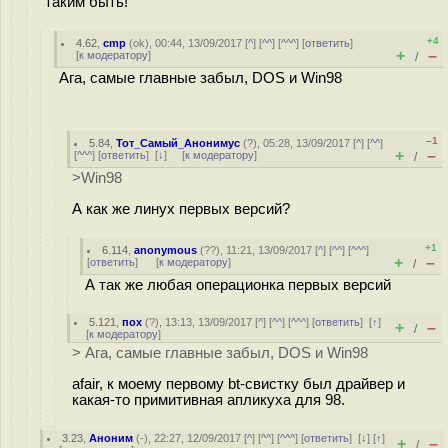
таким быть!
+4
4.62
,
cmp
(
ok
), 00:44, 13/09/2017 [
^
] [
^^
] [
^^^
] [
ответить
]
+
–
[
к модератору
]
/
Ага, самые главные забыл, DOS и Win98
–1
5.84
,
Тот_Самый_Анонимус
(
?
), 05:28, 13/09/2017 [
^
] [
^^
]
+
–
[
^^^
] [
ответить
]
[
↓
] [
к модератору
]
/
>Win98
А как же линух первых версий?
+1
6.114
,
anonymous
(
??
), 11:21, 13/09/2017 [
^
] [
^^
] [
^^^
]
+
–
[
ответить
]
[
к модератору
]
/
А так же любая операционка первых версий
5.121
,
пох
(
?
), 13:13, 13/09/2017 [
^
] [
^^
] [
^^^
] [
ответить
]
[
↑
]
+
–
/
[
к модератору
]
> Ага, самые главные забыл, DOS и Win98
afair, к моему первому bt-свистку был драйвер и
какая-то примитивная апликуха для 98.
3.23
,
Аноним
(
-
), 22:27, 12/09/2017 [
^
] [
^^
] [
^^^
] [
ответить
]
[
↓
] [
↑
]
+
–
/