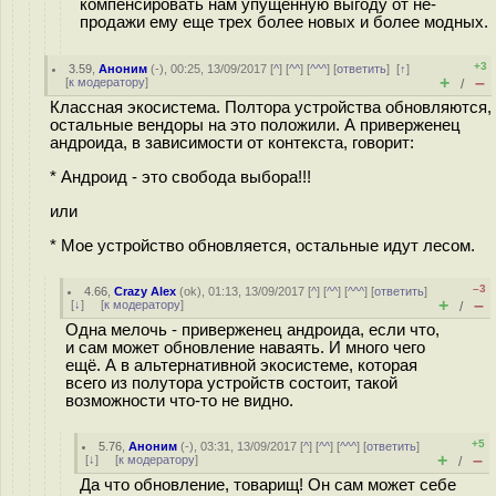
компенсировать нам упущенную выгоду от не-
продажи ему еще трех более новых и более модных.
+3
3.59
,
Аноним
(
-
), 00:25, 13/09/2017 [
^
] [
^^
] [
^^^
] [
ответить
]
[
↑
]
+
–
[
к модератору
]
/
Классная экосистема. Полтора устройства обновляются,
остальные вендоры на это положили. А приверженец
андроида, в зависимости от контекста, говорит:
* Андроид - это свобода выбора!!!
или
* Мое устройство обновляется, остальные идут лесом.
–3
4.66
,
Crazy Alex
(
ok
), 01:13, 13/09/2017 [
^
] [
^^
] [
^^^
] [
ответить
]
+
–
[
↓
] [
к модератору
]
/
Одна мелочь - приверженец андроида, если что,
и сам может обновление наваять. И много чего
ещё. А в альтернативной экосистеме, которая
всего из полутора устройств состоит, такой
возможности что-то не видно.
+5
5.76
,
Аноним
(
-
), 03:31, 13/09/2017 [
^
] [
^^
] [
^^^
] [
ответить
]
+
–
[
↓
] [
к модератору
]
/
Да что обновление, товарищ! Он сам может себе