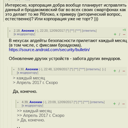
Интересно, корпорация добра вообще планирует исправлять
данный и бродакомовский баг во всех своих смартфонах как
это делает то же Яблоко, к примеру (риторический вопрос,
естественно)? Или корпорация уже не торт? )))
+5
2.18
,
Аноним
(
-
), 22:20, 12/09/2017 [
^
] [
^^
] [
^^^
] [
ответить
]
+
–
[
к модератору
]
/
В нехусах апдейты безопасности прилетают каждый месяц
(в том числе, с фиксами броадкома).
https://source.android.com/security/bulletin/
Обновление других устройств - забота других вендоров.
3.30
,
Аноним
(
-
), 22:48, 12/09/2017 [
^
] [
^^
] [
^^^
] [
ответить
]
[
↓
]
+
–
/
[
к модератору
]
> каждый месяц
> Апрель 2017 г. Скоро
Да, конечно.
4.39
,
Аноним
(
-
), 23:09, 12/09/2017 [
^
] [
^^
] [
^^^
] [
ответить
]
+
–
/
[
к модератору
]
>> каждый месяц
>> Апрель 2017 г. Скоро
> Да, конечно.