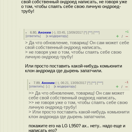
свой собственный ондроед написать, не говоря уже
о том, чтобы спаять себе свою личную ондроед-
трубу!
+1
6.80
,
Аноним
(
-
), 03:45, 13/09/2017 [
^
] [
^^
] [
^^^
]
+
–
[
ответить
]
[
к модератору
]
/
> Да что обновление, товарищ! Он сам может себе
свой собственный ондроед написать,
> не говоря уже о том, чтобы спаять себе свою
личную ондроед-трубу!
Или просто поставить какой-нибудь комьюнити
клон андроида где дырень запатчили.
–1
7.89
,
Аноним
(
-
), 06:21, 13/09/2017 [
^
] [
^^
] [
^^^
]
+
–
[
ответить
]
[
↓
] [
к модератору
]
/
>> Да что обновление, товарищ! Он сам может
себе свой собственный ондроед написать,
>> не говоря уже о том, чтобы спаять себе свою
личную ондроед-трубу!
> Или просто поставить какой-нибудь комьюнити
клон андроида где дырень запатчили.
покажите его на LG L950? ах.. нету.. надо еще и
написать его?