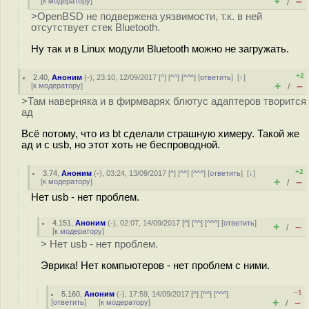
+
–
[
к модератору
]
/
>OpenBSD не подвержена уязвимости, т.к. в ней
отсутствует стек Bluetooth.
Ну так и в Linux модули Bluetooth можно не загружать.
+2
2.40
,
Аноним
(
-
), 23:10, 12/09/2017 [
^
] [
^^
] [
^^^
] [
ответить
]
[
↑
]
+
–
[
к модератору
]
/
>Там наверняка и в фирмварях блютус адаптеров творится
ад
Всё потому, что из bt сделали страшную химеру. Такой же
ад и с usb, но этот хоть не беспроводной.
+2
3.74
,
Аноним
(
-
), 03:24, 13/09/2017 [
^
] [
^^
] [
^^^
] [
ответить
]
[
↓
]
+
–
[
к модератору
]
/
Нет usb - нет проблем.
4.151
,
Аноним
(
-
), 02:07, 14/09/2017 [
^
] [
^^
] [
^^^
] [
ответить
]
+
–
/
[
к модератору
]
> Нет usb - нет проблем.
Эврика! Нет компьютеров - нет проблем с ними.
–1
5.160
,
Аноним
(
-
), 17:59, 14/09/2017 [
^
] [
^^
] [
^^^
]
+
–
[
ответить
]
[
к модератору
]
/