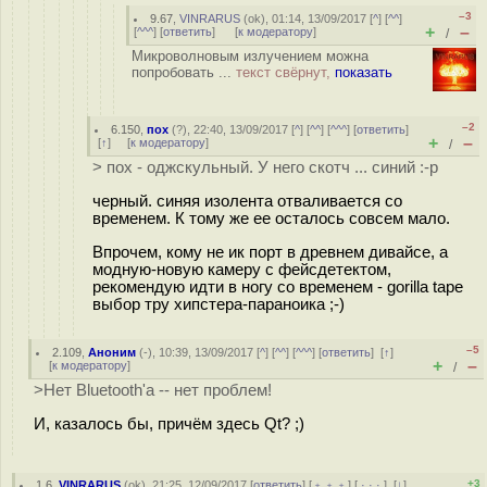
–3
9.67
,
VINRARUS
(
ok
), 01:14, 13/09/2017 [
^
] [
^^
]
+
–
[
^^^
] [
ответить
]
[
к модератору
]
/
Микроволновым излучением можна
попробовать ...
текст свёрнут,
показать
–2
6.150
,
пох
(
?
), 22:40, 13/09/2017 [
^
] [
^^
] [
^^^
] [
ответить
]
+
–
[
↑
] [
к модератору
]
/
> пох - оджскульный. У него скотч ... синий :-р
черный. синяя изолента отваливается со
временем. К тому же ее осталось совсем мало.
Впрочем, кому не ик порт в древнем дивайсе, а
модную-новую камеру с фейсдетектом,
рекомендую идти в ногу со временем - gorilla tape
выбор тру хипстера-параноика ;-)
–5
2.109
,
Аноним
(
-
), 10:39, 13/09/2017 [
^
] [
^^
] [
^^^
] [
ответить
]
[
↑
]
+
–
[
к модератору
]
/
>Нет Bluetooth'а -- нет проблем!
И, казалось бы, причём здесь Qt? ;)
+3
1.6
,
VINRARUS
(
ok
), 21:25, 12/09/2017 [
ответить
] [
﹢﹢﹢
] [
· · ·
]
[
↓
]