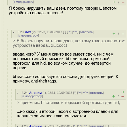
+
–
[
к модератору
]
/
Я боюсь нарушить ваш дзен, поэтому говорю шёпотом:
устройства ввода.. хшсссс!
3.20
,
пох
(
?
), 22:23, 12/09/2017 [
^
] [
^^
] [
^^^
] [
ответить
]
+
–
/
[
к модератору
]
> Я боюсь нарушить ваш дзен, поэтому говорю шёпотом:
устройства ввода.. хшсссс!
ввода чего? У меня как-то все имеет свой, ни с чем
несовместимый приемник. bt слишком тормозной
протокол для hid, во всяком случае, до четвертой
версии.
bt массово используется совсем для других вещей. К
примеру, anti-theft tags.
+1
4.24
,
Аноним
(
-
), 22:31, 12/09/2017 [
^
] [
^^
] [
^^^
] [
ответить
]
+
–
[
к модератору
]
/
> приемник. bt слишком тормозной протокол для hid,
...но каждый второй чехол с встроенной клавой для
планшетов им все-таки пользуется.
4.26
,
Аноним
(
-
), 22:38, 12/09/2017 [
^
] [
^^
] [
^^^
] [
ответить
]
[
↓
]