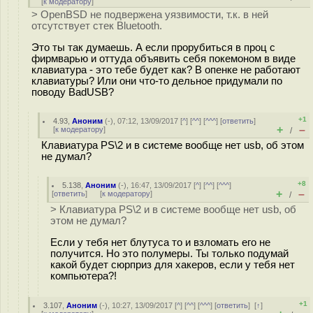
[
к модератору
]
> OpenBSD не подвержена уязвимости, т.к. в ней
отсутствует стек Bluetooth.
Это ты так думаешь. А если прорубиться в проц с
фирмварью и оттуда объявить себя покемоном в виде
клавиатура - это тебе будет как? В опенке не работают
клавиатуры? Или они что-то дельное придумали по
поводу BadUSB?
+1
4.93
,
Аноним
(
-
), 07:12, 13/09/2017 [
^
] [
^^
] [
^^^
] [
ответить
]
+
–
[
к модератору
]
/
Клавиатура PS\2 и в системе вообще нет usb, об этом
не думал?
+8
5.138
,
Аноним
(
-
), 16:47, 13/09/2017 [
^
] [
^^
] [
^^^
]
+
–
[
ответить
]
[
к модератору
]
/
> Клавиатура PS\2 и в системе вообще нет usb, об
этом не думал?
Если у тебя нет блутуса то и взломать его не
получится. Но это полумеры. Ты только подумай
какой будет сюрприз для хакеров, если у тебя нет
компьютера?!
+1
3.107
,
Аноним
(
-
), 10:27, 13/09/2017 [
^
] [
^^
] [
^^^
] [
ответить
]
[
↑
]