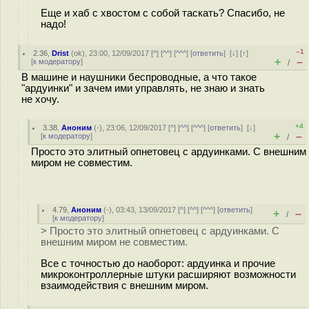
Еще и хаб с хвостом с собой таскать? Спасибо, не
надо!
–1
2.36
,
Drist
(
ok
), 23:00, 12/09/2017 [
^
] [
^^
] [
^^^
] [
ответить
]
[
↓
] [
↑
]
+
–
[
к модератору
]
/
В машине и наушники беспроводные, а что такое
"ардуинки" и зачем ими управлять, не знаю и знать
не хочу.
+4
3.38
,
Аноним
(
-
), 23:06, 12/09/2017 [
^
] [
^^
] [
^^^
] [
ответить
]
[
↓
]
+
–
[
к модератору
]
/
Просто это элитный опнетовец с ардуинками. С внешним
миром не совместим.
4.79
,
Аноним
(
-
), 03:43, 13/09/2017 [
^
] [
^^
] [
^^^
] [
ответить
]
+
–
/
[
к модератору
]
> Просто это элитный опнетовец с ардуинками. С
внешним миром не совместим.
Все с точностью до наоборот: ардуинка и прочие
микроконтроллерные штуки расширяют возможности
взаимодействия с внешним миром.