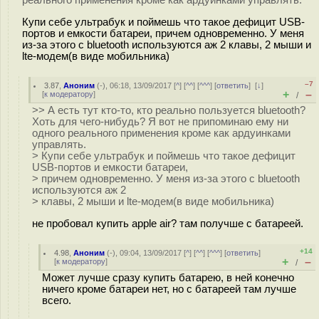
реального применения кроме как ардуинками управлять.
Купи себе ультрабук и поймешь что такое дефицит USB-
портов и емкости батареи, причем одновременно. У меня
из-за этого с bluetooth используются аж 2 клавы, 2 мыши и
lte-модем(в виде мобильника)
–7
3.87
,
Аноним
(
-
), 06:18, 13/09/2017 [
^
] [
^^
] [
^^^
] [
ответить
]
[
↓
]
+
–
[
к модератору
]
/
>> А есть тут кто-то, кто реально пользуется bluetooth?
Хоть для чего-нибудь? Я вот не припоминаю ему ни
одного реального применения кроме как ардуинками
управлять.
> Купи себе ультрабук и поймешь что такое дефицит
USB-портов и емкости батареи,
> причем одновременно. У меня из-за этого с bluetooth
используются аж 2
> клавы, 2 мыши и lte-модем(в виде мобильника)
не пробовал купить apple air? там получше с батареей.
+14
4.98
,
Аноним
(
-
), 09:04, 13/09/2017 [
^
] [
^^
] [
^^^
] [
ответить
]
+
–
[
к модератору
]
/
Может лучше сразу купить батарею, в ней конечно
ничего кроме батареи нет, но с батареей там лучше
всего.