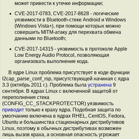
может привести к утечке информации;
CVE-2017-0783, CVE-2017-8628 - логические
уязвимости в Bluetooth-стеке Android и Windows
(Windows Vista+), при помощи которых можно
совершить MITM-атаку для перехвата обмена
данными по Bluetooth;
CVE-2017-14315 - уязвимость в протоколе Apple
Low Energy Audio Protocol, позволяющая
организовать выполнение кода.
В ядре Linux проблема присутствует в коде функции
l2cap_parse_conf_rsp, присутствующей начиная с ядра
3.3 (октябрь 2011 г.). Проблема была
устранена
9
сентября. В ядрах Linux с включенной защитой от
переполнения стека
(CONFIG_CC_STACKPROTECTOR) уязвимость
приводит
только к краху ядра. Подобная защита по
умолчанию включена в ядрах RHEL, CentOS, Fedora,
Ubuntu и большинства стационарных дистрибутивов
Linux, поэтому в обычных дистрибутивах возможен
лишь вызов краха, а основная опасность угрожает