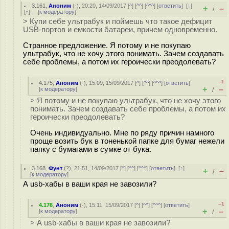
3.161
,
Аноним
(
-
), 20:20, 14/09/2017 [
^
] [
^^
] [
^^^
] [
ответить
]
[
↓
]
+
–
/
[
↑
] [
к модератору
]
> Купи себе ультрабук и поймешь что такое дефицит
USB-портов и емкости батареи, причем одновременно.
Странное предложение. Я потому и не покупаю
ультрабук, что не хочу этого понимать. Зачем создавать
себе проблемы, а потом их героически преодолевать?
–1
4.175
,
Аноним
(
-
), 15:09, 15/09/2017 [
^
] [
^^
] [
^^^
] [
ответить
]
+
–
[
к модератору
]
/
> Я потому и не покупаю ультрабук, что не хочу этого
понимать. Зачем создавать себе проблемы, а потом их
героически преодолевать?
Очень индивидуально. Мне по ряду причин намного
проще возить бук в тоненькой папке для бумаг нежели
папку с бумагами в сумке от бука.
3.168
,
Фунт
(
?
), 21:51, 14/09/2017 [
^
] [
^^
] [
^^^
] [
ответить
]
[
↑
]
+
–
/
[
к модератору
]
А usb-хабы в ваши края не завозили?
–1
4.176
,
Аноним
(
-
), 15:11, 15/09/2017 [
^
] [
^^
] [
^^^
] [
ответить
]
+
–
[
к модератору
]
/
> А usb-хабы в ваши края не завозили?