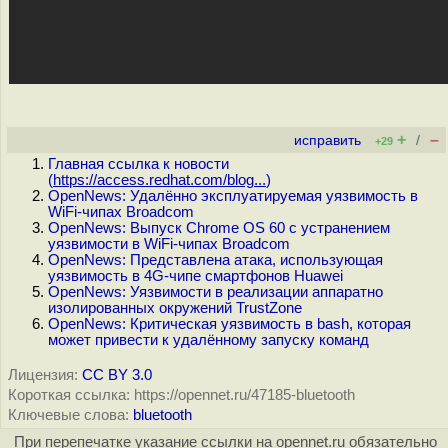
+
–
исправить
/
+29
Главная ссылка к новости
(
https://access.redhat.com/blog...
)
OpenNews: Удалённо эксплуатируемая уязвимость в
WiFi-чипах Broadcom
OpenNews: Выпуск Chrome OS 60 с устранением
уязвимости в WiFi-чипах Broadcom
OpenNews: Представлена атака, использующая
уязвимость в 4G-чипе смартфонов Huawei
OpenNews: Уязвимости в реализации аппаратно
изолированных окружений TrustZone
OpenNews: Критическая уязвимость в bash, которая
может привести к удалённому запуску команд
Лицензия:
CC BY 3.0
Короткая ссылка: https://opennet.ru/47185-bluetooth
Ключевые слова:
bluetooth
При перепечатке указание ссылки на opennet.ru обязательно