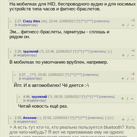
На мобилках для HID, беспроводного аудио и для носимых
устройств типа часов и фитнес-браслетов.
+3
2.27
,
Crazy Alex
(
ok
), 22:44, 12/09/2017 [
^
] [
^^
] [
^^^
] [
ответить
]
+
–
[
к модератору
]
/
Эм... фитнесс-браслеты, гарнитуры - сплошь и
рядом он.
+2
2.29
,
труляляй
(
?
), 22:48, 12/09/2017 [
^
] [
^^
] [
^^^
] [
ответить
]
[
↓
]
+
–
[
к модератору
]
/
В мобилках по умолчанию врублен, например.
–2
3.37
,
_
(
??
), 23:00, 12/09/2017 [
^
] [
^^
] [
^^^
] [
ответить
]
+
–
[
к модератору
]
/
Йпт. И в автомобилях! Чё деется :-\
4.96
,
труляляй
(
?
), 08:29, 13/09/2017 [
^
] [
^^
] [
^^^
] [
ответить
]
+
–
/
[
к модератору
]
Читай новость ещё раз.
2.33
,
Аноним
(
-
), 22:55, 12/09/2017 [
^
] [
^^
] [
^^^
] [
ответить
]
[
↓
] [
↑
]
+
–
/
[
к модератору
]
> А есть тут кто-то, кто реально пользуется bluetooth? Хоть
для чего-нибудь? Я вот не припоминаю ему ни одного