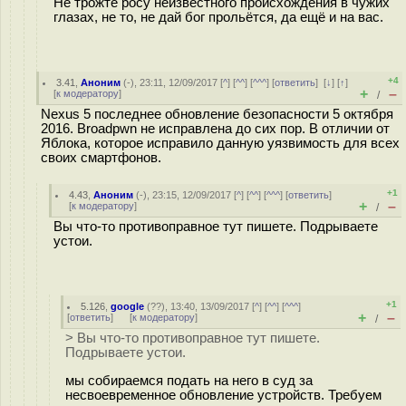
Не трожте росу неизвестного происхождения в чужих
глазах, не то, не дай бог прольётся, да ещё и на вас.
+4
3.41
,
Аноним
(
-
), 23:11, 12/09/2017 [
^
] [
^^
] [
^^^
] [
ответить
]
[
↓
] [
↑
]
+
–
[
к модератору
]
/
Nexus 5 последнее обновление безопасности 5 октября
2016. Broadpwn не исправлена до сих пор. В отличии от
Яблока, которое исправило данную уязвимость для всех
своих смартфонов.
+1
4.43
,
Аноним
(
-
), 23:15, 12/09/2017 [
^
] [
^^
] [
^^^
] [
ответить
]
+
–
[
к модератору
]
/
Вы что-то противоправное тут пишете. Подрываете
устои.
+1
5.126
,
google
(
??
), 13:40, 13/09/2017 [
^
] [
^^
] [
^^^
]
+
–
[
ответить
]
[
к модератору
]
/
> Вы что-то противоправное тут пишете.
Подрываете устои.
мы собираемся подать на него в суд за
несвоевременное обновление устройств. Требуем