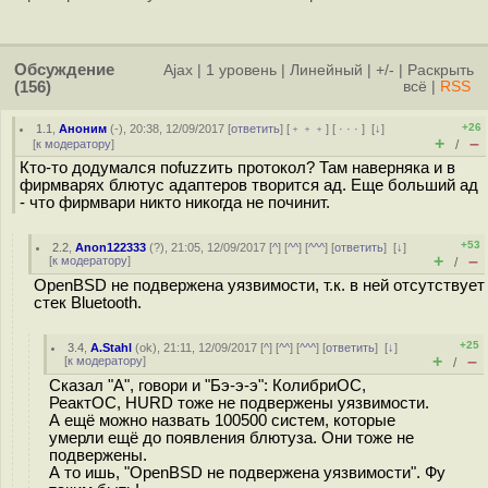
Обсуждение
Ajax
|
1 уровень
|
Линейный
|
+/-
|
Раскрыть
(156)
всё
|
RSS
+26
1.1
,
Аноним
(
-
), 20:38, 12/09/2017 [
ответить
] [
﹢﹢﹢
] [
· · ·
]
[
↓
]
+
–
[
к модератору
]
/
Кто-то додумался поfuzzить протокол? Там наверняка и в
фирмварях блютус адаптеров творится ад. Еще больший ад
- что фирмвари никто никогда не починит.
+53
2.2
,
Anon122333
(
?
), 21:05, 12/09/2017 [
^
] [
^^
] [
^^^
] [
ответить
]
[
↓
]
+
–
[
к модератору
]
/
OpenBSD не подвержена уязвимости, т.к. в ней отсутствует
стек Bluetooth.
+25
3.4
,
A.Stahl
(
ok
), 21:11, 12/09/2017 [
^
] [
^^
] [
^^^
] [
ответить
]
[
↓
]
+
–
[
к модератору
]
/
Сказал "А", говори и "Бэ-э-э": КолибриОС,
РеактОС, HURD тоже не подвержены уязвимости.
А ещё можно назвать 100500 систем, которые
умерли ещё до появления блютуза. Они тоже не
подвержены.
А то ишь, "OpenBSD не подвержена уязвимости". Фу