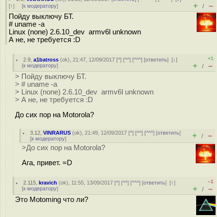
+
–
[
↑
] [
к модератору
]
/
Пойду выключу БТ.
# uname -a
Linux (none) 2.6.10_dev armv6l unknown
А не, не требуется :D
+1
2.9
,
a1batross
(
ok
), 21:47, 12/09/2017 [
^
] [
^^
] [
^^^
] [
ответить
]
[
↓
]
+
–
[
к модератору
]
/
> Пойду выключу БТ.
> # uname -a
> Linux (none) 2.6.10_dev armv6l unknown
> А не, не требуется :D
До сих пор на Motorola?
3.12
,
VINRARUS
(
ok
), 21:49, 12/09/2017 [
^
] [
^^
] [
^^^
] [
ответить
]
+
–
/
[
к модератору
]
>До сих пор на Motorola?
Ага, привет. =D
–1
2.115
,
kravich
(
ok
), 11:55, 13/09/2017 [
^
] [
^^
] [
^^^
] [
ответить
]
[
↑
]
+
–
[
к модератору
]
/
Это Motoming что ли?