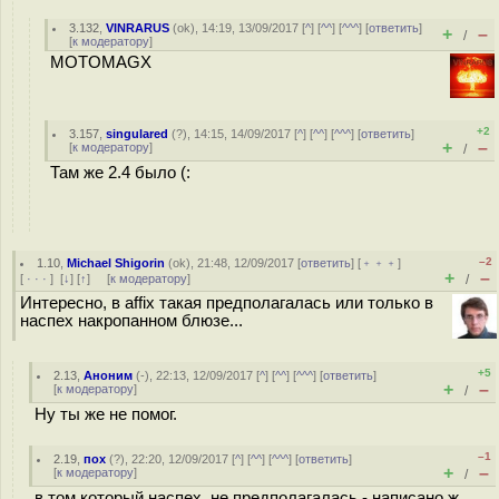
3.132
,
VINRARUS
(
ok
), 14:19, 13/09/2017 [
^
] [
^^
] [
^^^
] [
ответить
]
+
–
/
[
к модератору
]
MOTOMAGX
+2
3.157
,
singulared
(
?
), 14:15, 14/09/2017 [
^
] [
^^
] [
^^^
] [
ответить
]
+
–
[
к модератору
]
/
Там же 2.4 было (:
–2
1.10
,
Michael Shigorin
(
ok
), 21:48, 12/09/2017 [
ответить
] [
﹢﹢﹢
]
+
–
[
· · ·
]
[
↓
] [
↑
] [
к модератору
]
/
Интересно, в affix такая предполагалась или только в
наспех накропанном блюзе...
+5
2.13
,
Аноним
(
-
), 22:13, 12/09/2017 [
^
] [
^^
] [
^^^
] [
ответить
]
+
–
[
к модератору
]
/
Ну ты же не помог.
–1
2.19
,
пох
(
?
), 22:20, 12/09/2017 [
^
] [
^^
] [
^^^
] [
ответить
]
+
–
[
к модератору
]
/
в том который наспех, не предполагалась - написано ж,