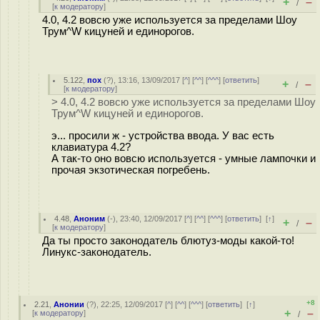
+
–
/
[
к модератору
]
4.0, 4.2 вовсю уже используется за пределами Шоу
Трум^W кицуней и единорогов.
5.122
,
пох
(
?
), 13:16, 13/09/2017 [
^
] [
^^
] [
^^^
] [
ответить
]
+
–
/
[
к модератору
]
> 4.0, 4.2 вовсю уже используется за пределами Шоу
Трум^W кицуней и единорогов.
э... просили ж - устройства ввода. У вас есть
клавиатура 4.2?
А так-то оно вовсю используется - умные лампочки и
прочая экзотическая погребень.
4.48
,
Аноним
(
-
), 23:40, 12/09/2017 [
^
] [
^^
] [
^^^
] [
ответить
]
[
↑
]
+
–
/
[
к модератору
]
Да ты просто законодатель блютуз-моды какой-то!
Линукс-законодатель.
+8
2.21
,
Анонии
(
?
), 22:25, 12/09/2017 [
^
] [
^^
] [
^^^
] [
ответить
]
[
↑
]
+
–
[
к модератору
]
/