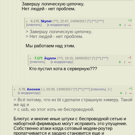
Завершу логическую цепочку.
Нет людей - нет проблем.
+3
6.170
,
Skynet
(
??
), 22:47, 14/09/2017 [
^
] [
^^
] [
^^^
]
+
–
[
ответить
]
[
к модератору
]
/
> Завершу логическую цепочку.
> Нет людей - нет проблем.
Мы работаем над этим.
–1
7.177
,
йцукен
(
??
), 19:15, 18/09/2017 [
^
] [
^^
] [
^^^
]
+
–
[
ответить
]
[
к модератору
]
/
Кто пустил кота в серверную???
+1
3.78
,
Аноним
(
-
), 03:39, 13/09/2017 [
^
] [
^^
] [
^^^
] [
ответить
]
[
↑
]
+
–
[
к модератору
]
/
> Всё потому, что из bt сделали страшную химеру. Такой
же ад и
> с usb, но этот хоть не беспроводной.
Блютус и многие иные штуки с беспроводной сетью и
набортной фирмварью могут исправить это упущение.
Собственно атаки когда сотовый модем-роутер
пропатчивается и заодно становится еще и