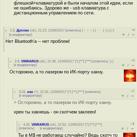
флешкой+клавиатурой и были началом этой идеи, если
не ошибаюсь. Здорово же - usb клавиатура с
дистанционным управлением по сети.
+6
1.5
,
Дуплик
(
ok
), 21:23, 12/09/2017 [
ответить
] [
﹢﹢﹢
] [
· · ·
]
[
↓
] [
↑
]
+
–
[
к модератору
]
/
Нет Bluetooth'а -- нет проблем!
+3
2.8
,
VINRARUS
(
ok
), 21:38, 12/09/2017 [
^
] [
^^
] [
^^^
] [
ответить
]
[
↓
]
+
–
[
к модератору
]
/
Осторожно, а то лазером по ИК-порту хакну.
+7
3.22
,
нах
(
?
), 22:26, 12/09/2017 [
^
] [
^^
] [
^^^
] [
ответить
]
+
–
[
к модератору
]
/
> Осторожно, а то лазером по ИК-порту хакну.
хрен ты хакнешь - он скотчем заклеен!
–3
4.31
,
VINRARUS
(
ok
), 22:52, 12/09/2017 [
^
] [
^^
] [
^^^
]
+
–
[
ответить
]
[
к модератору
]
/
Ты в M$ не работаеш случайно? Ведь скотч то