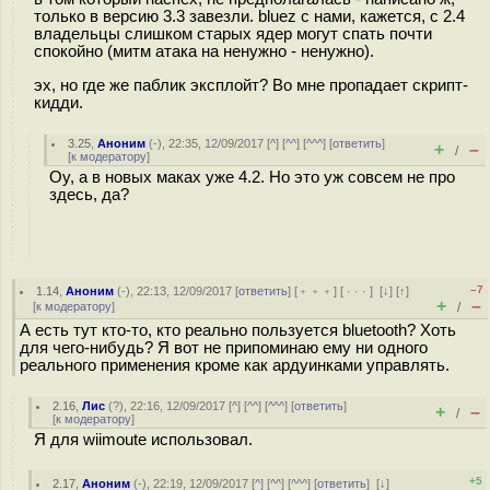
только в версию 3.3 завезли. bluez с нами, кажется, с 2.4
владельцы слишком старых ядер могут спать почти
спокойно (митм атака на ненужно - ненужно).
эх, но где же паблик эксплойт? Во мне пропадает скрипт-
кидди.
3.25
,
Аноним
(
-
), 22:35, 12/09/2017 [
^
] [
^^
] [
^^^
] [
ответить
]
+
–
/
[
к модератору
]
Оу, а в новых маках уже 4.2. Но это уж совсем не про
здесь, да?
–7
1.14
,
Аноним
(
-
), 22:13, 12/09/2017 [
ответить
] [
﹢﹢﹢
] [
· · ·
]
[
↓
] [
↑
]
+
–
[
к модератору
]
/
А есть тут кто-то, кто реально пользуется bluetooth? Хоть
для чего-нибудь? Я вот не припоминаю ему ни одного
реального применения кроме как ардуинками управлять.
2.16
,
Лис
(
?
), 22:16, 12/09/2017 [
^
] [
^^
] [
^^^
] [
ответить
]
+
–
/
[
к модератору
]
Я для wiimoute использовал.
+5
2.17
,
Аноним
(
-
), 22:19, 12/09/2017 [
^
] [
^^
] [
^^^
] [
ответить
]
[
↓
]