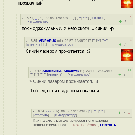
прозрачный.
–1
5.34
,
_
(
??
), 22:56, 12/09/2017 [
^
] [
^^
] [
^^^
] [
ответить
]
+
–
[
к модератору
]
/
пох - оджскульный. У него скотч ... синий :-р
–3
6.35
,
VINRARUS
(
ok
), 22:57, 12/09/2017 [
^
] [
^^
] [
^^^
]
+
–
[
ответить
]
[
↓
] [
к модератору
]
/
Синий лазером прожигается. :3
+1
7.42
,
Анонимный Аналитек
(
?
), 23:14, 12/09/2017
+
–
[
^
] [
^^
] [
^^^
] [
ответить
]
[
к модератору
]
/
> Синий лазером прожигается. :3
Любым, если с ядерной накачкой.
8.64
,
cmp
(
ok
), 00:57, 13/09/2017 [
^
] [
^^
] [
^^^
]
+
–
/
[
ответить
]
[
к модератору
]
Как на счет, металлизированного каковы
шансы сжечь порт ...
текст свёрнут,
показать