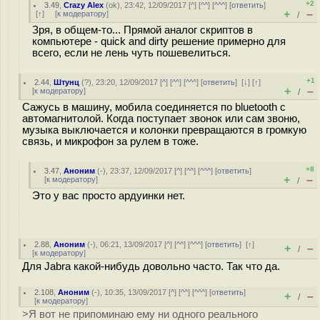
+2
3.49
,
Crazy Alex
(
ok
), 23:42, 12/09/2017 [
^
] [
^^
] [
^^^
] [
ответить
]
+
–
[
↑
] [
к модератору
]
/
Зря, в общем-то... Прямой аналог скриптов в
компьютере - quick and dirty решение примерно для
всего, если не лень чуть пошевелиться.
+1
2.44
,
Штунц
(
?
), 23:20, 12/09/2017 [
^
] [
^^
] [
^^^
] [
ответить
]
[
↓
] [
↑
]
+
–
[
к модератору
]
/
Сажусь в машину, мобила соединяется по bluetooth с
автомагнитолой. Когда поступает звонок или сам звоню,
музыка выключается и колонки превращаются в громкую
связь, и микрофон за рулем в тоже.
+8
3.47
,
Аноним
(
-
), 23:37, 12/09/2017 [
^
] [
^^
] [
^^^
] [
ответить
]
+
–
[
к модератору
]
/
Это у вас просто ардуинки нет.
2.88
,
Аноним
(
-
), 06:21, 13/09/2017 [
^
] [
^^
] [
^^^
] [
ответить
]
[
↑
]
+
–
/
[
к модератору
]
Для Jabra какой-нибудь довольно часто. Так что да.
2.108
,
Аноним
(
-
), 10:35, 13/09/2017 [
^
] [
^^
] [
^^^
] [
ответить
]
+
–
/
[
к модератору
]
>Я вот не припоминаю ему ни одного реального