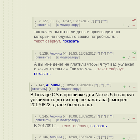
–2
8.127
,
J.L.
(
?
), 13:47, 13/09/2017 [
^
] [
^^
] [
^^^
]
+
–
[
ответить
]
[
к модератору
]
/
так зачем вы отнесли деньги производителю
который не подумал о ваших потребностя...
текст свёрнут,
показать
+3
8.139
,
Аноним
(
-
), 16:53, 13/09/2017 [
^
] [
^^
] [
^^^
]
+
–
[
ответить
]
[
к модератору
]
/
А вы мне денег не платили чтобы я тут вас ублажал
с каким-то там лж Так что мож...
текст свёрнут,
показать
7.142
,
Аноним
(
-
), 18:02, 13/09/2017 [
^
] [
^^
] [
^^^
]
+
–
/
[
ответить
]
[
↑
] [
к модератору
]
В Lineage OS в прошивке для Nexus 5 broadpwn
уязвимость до сих пор не залатана (смотрел
20170822, далее было лень).
8.145
,
Аноним
(
-
), 18:08, 13/09/2017 [
^
] [
^^
] [
^^^
]
+
–
/
[
ответить
]
[
к модератору
]
В 20170912 ...
текст свёрнут,
показать
8.146
,
Аноним
(
-
), 18:09, 13/09/2017 [
^
] [
^^
] [
^^^
]
+
–
/