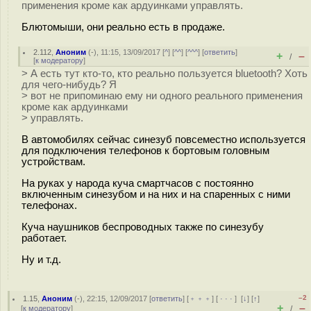
применения кроме как ардуинками управлять.
Блютомыши, они реально есть в продаже.
2.112
,
Аноним
(
-
), 11:15, 13/09/2017 [
^
] [
^^
] [
^^^
] [
ответить
]
+
–
/
[
к модератору
]
> А есть тут кто-то, кто реально пользуется bluetooth? Хоть
для чего-нибудь? Я
> вот не припоминаю ему ни одного реального применения
кроме как ардуинками
> управлять.
В автомобилях сейчас синезуб повсеместно используется
для подключения телефонов к бортовым головным
устройствам.
На руках у народа куча смартчасов с постоянно
включенным синезубом и на них и на спаренных с ними
телефонах.
Куча наушников беспроводных также по синезубу
работает.
Ну и т.д.
–2
1.15
,
Аноним
(
-
), 22:15, 12/09/2017 [
ответить
] [
﹢﹢﹢
] [
· · ·
]
[
↓
] [
↑
]
+
–
[
к модератору
]
/