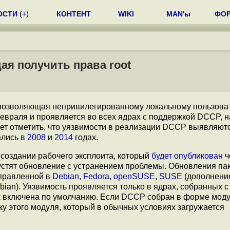
ОСТИ
(
+
)
КОНТЕНТ
WIKI
MAN'ы
ФО
ая получить права root
 позволяющая непривилегированному локальному пользова
евраля и проявляется во всех ядрах с поддержкой DCCP, н
едует отметить, что уязвимости в реализации DCCP выявляют
ались в
2008
и
2014
годах.
создании рабочего эксплоита, который
будет
опубликован
ч
устят обновление с устранением проблемы. Обновления пак
справленной в
Debian
,
Fedora
,
openSUSE
,
SUSE
(дополнение
bian). Уязвимость проявляется только в ядрах, собранных с
х включена по умолчанию. Если DCCP собран в форме моду
ку этого модуля, который в обычных условиях загружается