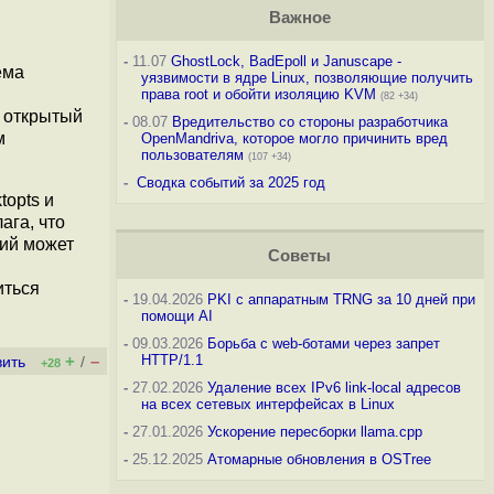
Важное
-
11.07
GhostLock, BadEpoll и Januscape -
ема
уязвимости в ядре Linux, позволяющие получить
права root и обойти изоляцию KVM
(82 +34)
 открытый
-
08.07
Вредительство со стороны разработчика
м
OpenMandriva, которое могло причинить вред
пользователям
(107 +34)
-
Сводка событий за 2025 год
opts и
ага, что
щий может
Советы
иться
-
19.04.2026
PKI с аппаратным TRNG за 10 дней при
помощи AI
-
09.03.2026
Борьба с web-ботами через запрет
+
–
HTTP/1.1
вить
/
+28
-
27.02.2026
Удаление всех IPv6 link-local адресов
на всех сетевых интерфейсах в Linux
-
27.01.2026
Ускорение пересборки llama.cpp
-
25.12.2025
Атомарные обновления в OSTree