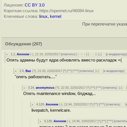
Лицензия:
CC BY 3.0
Короткая ссылка: https://opennet.ru/46084-linux
Ключевые слова:
linux
,
kernel
При перепечатке указа
Обсуждение
(207)
1.1
,
Аноним
(
-
), 21:19, 22/02/2017 [
ответить
] [
﹢﹢﹢
] [
· · ·
]
[
↓
] [
к модератору
Опять админы будут ядра обновлять вместо раскладок =(
2.5
,
Baz
(
?
), 21:33, 22/02/2017 [
^
] [
^^
] [
^^^
] [
ответить
]
[
↓
] [
к модератору
]
"опять рабооотать...."
3.24
,
anomymous
(
?
), 22:30, 22/02/2017 [
^
] [
^^
] [
^^^
] [
ответить
]
[
↓
] 
Опять maintenance window, блджад...
4.120
,
Аноним
(
-
), 12:44, 23/02/2017 [
^
] [
^^
] [
^^^
] [
ответить
]
[
livepatch, kernelcare.
5.139
,
Аноним
(
-
), 14:46, 23/02/2017 [
^
] [
^^
] [
^^^
] [
ответит