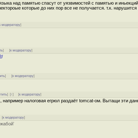
языка над памятью спасут от уязвимостей с памятью и иньекций
ектороые которые до них пор все не получается. т.к. нарушится
к модератору
]
ть
]
[
к модератору
]
2/
ить
]
[
к модератору
]
етить
]
[
↑
] [
к модератору
]
, например налоговая егрюл раздаёт tomcat-ом. Вытащи эти да
[
к модератору
]
 жабой'