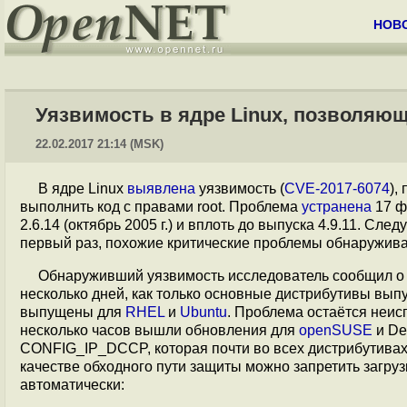
НОВ
Уязвимость в ядре Linux, позволяющ
22.02.2017 21:14 (MSK)
В ядре Linux
выявлена
уязвимость (
CVE-2017-6074
),
выполнить код с правами root. Проблема
устранена
17 ф
2.6.14 (октябрь 2005 г.) и вплоть до выпуска 4.9.11. Сл
первый раз, похожие критические проблемы обнаружив
Обнаруживший уязвимость исследователь сообщил о 
несколько дней, как только основные дистрибутивы вып
выпущены для
RHEL
и
Ubuntu
. Проблема остаётся неи
несколько часов вышли обновления для
openSUSE
и De
CONFIG_IP_DCCP, которая почти во всех дистрибутива
качестве обходного пути защиты можно запретить загруз
автоматически: