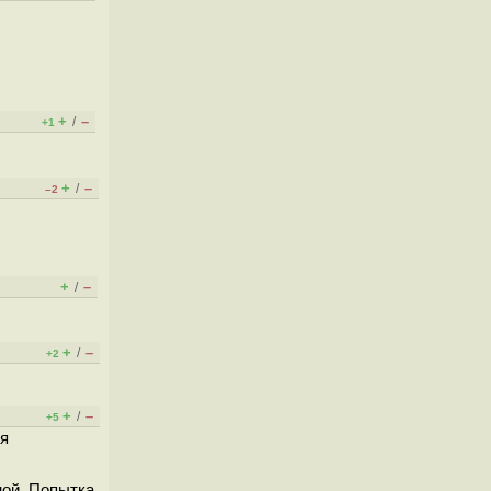
+
–
/
+1
+
–
/
–2
+
–
/
+
–
/
+2
+
–
/
+5
ия
ной. Попытка