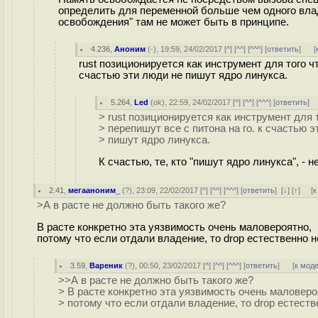
определить для переменной больше чем одного влад
освобождения" там не может быть в принципе.
4.236
,
Аноним
(
-
), 19:59, 24/02/2017 [
^
] [
^^
] [
^^^
] [
ответить
]
[
rust позиционируется как инструмент для того ч
счастью эти люди не пишут ядро линукса.
5.264
,
Led
(
ok
), 22:59, 24/02/2017 [
^
] [
^^
] [
^^^
] [
ответить
]
> rust позиционируется как инструмент для
> перепишут все с питона на го. к счастью 
> пишут ядро линукса.
К счастью, те, кто "пишут ядро линукса", - 
2.41
,
мегааноним_
(
?
), 23:09, 22/02/2017 [
^
] [
^^
] [
^^^
] [
ответить
]
[
↓
] [
↑
] [
к
>А в расте не должно быть такого же?
В расте конкретно эта уязвимость очень маловероятно,
потому что если отдали владение, то drop естественно н
3.59
,
Вареник
(
?
), 00:50, 23/02/2017 [
^
] [
^^
] [
^^^
] [
ответить
]
[
к мод
>>А в расте не должно быть такого же?
> В расте конкретно эта уязвимость очень маловеро
> потому что если отдали владение, то drop естеств