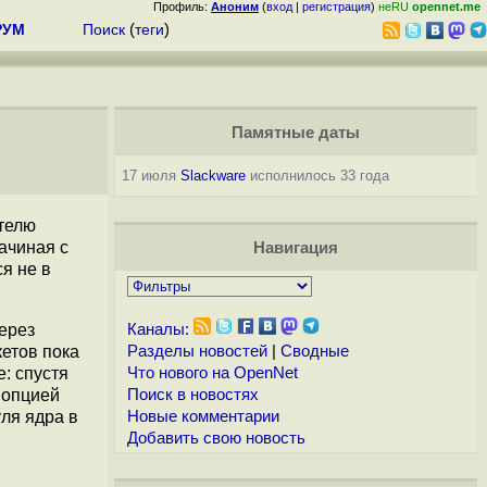
Профиль:
Аноним
(
вход
|
регистрация
)
неRU
opennet.me
РУМ
Поиск
(
теги
)
Памятные даты
17 июля
Slackware
исполнилось 33 года
телю
ачиная с
Навигация
ся не в
ерез
Каналы:
етов пока
Разделы новостей
|
Сводные
: спустя
Что нового на OpenNet
 опцией
Поиск в новостях
ля ядра в
Новые комментарии
Добавить свою новость