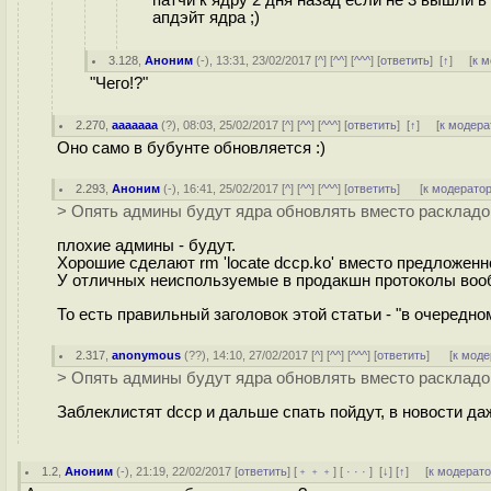
патчи к ядру 2 дня назад если не 3 вышли в 
апдэйт ядра ;)
3.128
,
Аноним
(
-
), 13:31, 23/02/2017 [
^
] [
^^
] [
^^^
] [
ответить
]
[
↑
] [
к 
"Чего!?"
2.270
,
ааааааа
(
?
), 08:03, 25/02/2017 [
^
] [
^^
] [
^^^
] [
ответить
]
[
↑
] [
к модера
Оно само в бубунте обновляется :)
2.293
,
Аноним
(
-
), 16:41, 25/02/2017 [
^
] [
^^
] [
^^^
] [
ответить
]
[
к модерато
> Опять админы будут ядра обновлять вместо раскладо
плохие админы - будут.
Хорошие сделают rm 'locate dccp.ko' вместо предложенно
У отличных неиспользуемые в продакшн протоколы воо
То есть правильный заголовок этой статьи - "в очередн
2.317
,
anonymous
(
??
), 14:10, 27/02/2017 [
^
] [
^^
] [
^^^
] [
ответить
]
[
к моде
> Опять админы будут ядра обновлять вместо раскладо
Заблеклистят dccp и дальше спать пойдут, в новости даж
1.2
,
Аноним
(
-
), 21:19, 22/02/2017 [
ответить
] [
﹢﹢﹢
] [
· · ·
]
[
↓
] [
↑
] [
к модерат