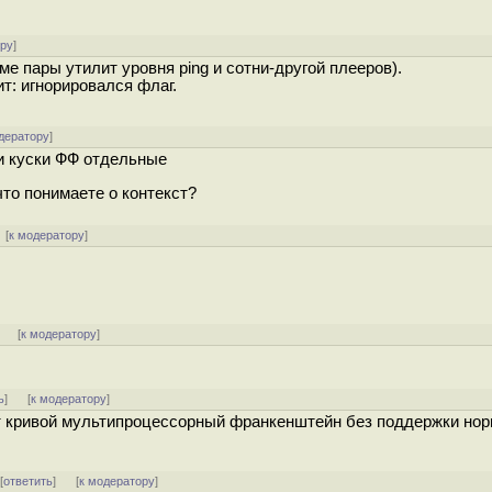
ору
]
оме пары утилит уровня ping и сотни-другой плееров).
т: игнорировался флаг.
дератору
]
ти куски ФФ отдельные
что понимаете о контекст?
 [
к модератору
]
]
[
к модератору
]
ь
]
[
к модератору
]
ет кривой мультипроцессорный франкенштейн без поддержки но
 [
ответить
]
[
к модератору
]