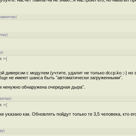
убунте. насчет лайпатча не знаю...я настроил его, но накатил п
модератору
]
тору
]
ру
]
к =(
й диверсии с модулем (учтите, удалит не только dccp.ko ;-) но 
бще не имеют шанса быть "автоматически загруженными".
ом ненужно обнаружена очередная дыра".
ратору
]
к =(
е указано как. Обновлять пойдут только те 3,5 человека, кто ег
ору
]