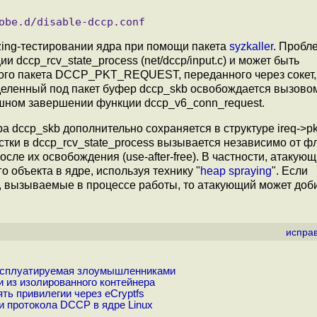
zing-тестировании ядра при помощи пакета
syzkaller
. Пробл
dccp_rcv_state_process (net/dccp/input.c) и может быть
ого пакета DCCP_PKT_REQUEST, переданного через сокет,
еленный под пакет буфер dccp_skb освобождается вызово
пешном завершении функции dccp_v6_conn_request.
ccp_skb дополнительно сохраняется в структуре ireq->pkt
тки в dccp_rcv_state_process вызывается независимо от фл
ле их освобождения (use-after-free). В частности, атакую
объекта в ядре, используя технику "
heap spraying
". Если
, вызываемые в процессе работы, то атакующий может доб
испра
)
 эксплуатируемая злоумышленниками
 из изолированного контейнера
ть привилегии через eCryptfs
 протокола DCCP в ядре Linux