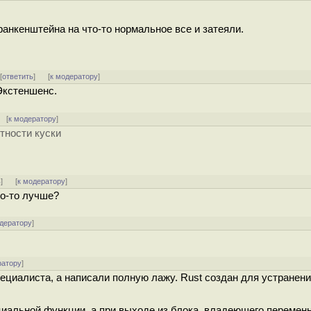
ранкенштейна на что-то нормальное все и затеяли.
 [
ответить
]
[
к модератору
]
Экстеншенс.
 [
к модератору
]
стности куски
ь
]
[
к модератору
]
то-то лучше?
одератору
]
ратору
]
пециалиста, а написали полную лажу. Rust создан для устранен
иальной функции, а при выходе из блока, владеющего перемен