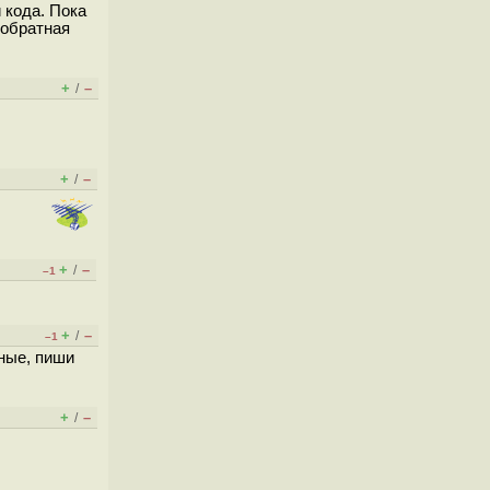
 кода. Пока
 обратная
+
–
/
+
–
/
+
–
/
–1
+
–
/
–1
нные, пиши
+
–
/