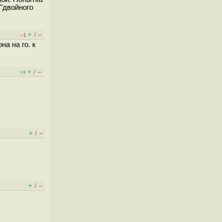
"двойного
+
–
/
–1
а на го. к
+
–
/
+3
+
–
/
+
–
/