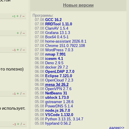
ростой
Новые версии
Программы:
+
–
/
+1
07.08
GCC 16.2
07.08
RRDTool 1.11.0
07.08
ClamAV 1.5.4
07.08
Grafana 13.1.3
+
–
/
07.08
Box64 0.4.5-1
07.08
home-assistant 2026.8.1
07.08
Chrome 151.0.7922.108
+
–
/
07.08
WordPress 7.0.3
–1
07.08
nmap 7.991
06.08
icewm 4.1
06.08
Deno 2.9.5
06.08
docker 29.7.2
это полезно)
06.08
OpenLDAP 2.7.0
06.08
Eclipse 7.121.0
06.08
OpenCloud 7.2.3
06.08
mesa 3d 26.2
05.08
OpenVPN 2.7.6
05.08
NetBeans 31
+
–
/
–1
05.08
ublock 1.73.0
05.08
gstreamer 1.28.6
05.08
PowerDNS 5.1.4
о использует.
05.08
node.js 26.7.0
05.08
VSCode 1.132.0
05.08
Python 3.13.15, 3.14.7
05.08
hyprland 0.56.2
+
–
/
–1
далее>>