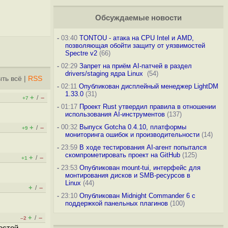
Обсуждаемые новости
-
03:40
TONTOU - атака на CPU Intel и AMD,
позволяющая обойти защиту от уязвимостей
Spectre v2
(66)
-
02:29
Запрет на приём AI-патчей в раздел
drivers/staging ядра Linux
(54)
ть всё
|
RSS
-
02:11
Опубликован дисплейный менеджер LightDM
1.33.0
(31)
+
–
/
+7
-
01:17
Проект Rust утвердил правила в отношении
использования AI-инструментов
(137)
-
00:32
Выпуск Gotcha 0.4.10, платформы
+
–
/
+9
мониторинга ошибок и производительности
(14)
-
23:59
В ходе тестирования AI-агент попытался
скомпрометировать проект на GitHub
(125)
+
–
/
+1
-
23:53
Опубликован mount-tui, интерфейс для
монтирования дисков и SMB-ресурсов в
Linux
(44)
+
–
/
-
23:10
Опубликован Midnight Commander 6 c
поддержкой панельных плагинов
(100)
+
–
/
–2