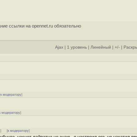
ние ссылки на opennet.ru обязательно
Ajax
|
1 уровень
|
Линейный
|
+/-
|
Раскры
]
[
к модератору
]
к модератору
]
ь
]
[
к модератору
]