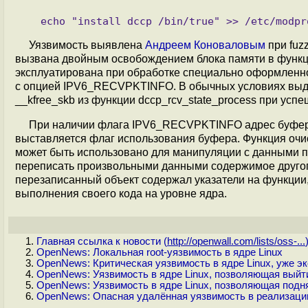
Уязвимость выявлена
Андреем Коноваловым
при fuz
вызвана двойным освобождением блока памяти в функции 
эксплуатирована при обработке специально оформленн
с опцией IPV6_RECVPKTINFO. В обычных условиях выд
__kfree_skb из функции dccp_rcv_state_process при ус
При наличии флага IPV6_RECVPKTINFO адрес буфера d
выставляется флаг использования буфера. Функция очис
может быть использовано для манипуляции с данными пос
переписать произвольными данными содержимое другого 
перезаписанный объект содержал указатели на функции
выполнения своего кода на уровне ядра.
Главная ссылка к новости (
http://openwall.com/lists/oss-...
OpenNews: Локальная root-уязвимость в ядре Linux
OpenNews: Критическая уязвимость в ядре Linux, уже
OpenNews: Уязвимость в ядре Linux, позволяющая выйти
OpenNews: Уязвимость в ядре Linux, позволяющая подня
OpenNews: Опасная удалённая уязвимость в реализации