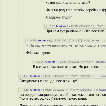
Какие ваши альтернативы?
Именно рад того, чтобы перейти с ф
А аддоны будут.
7.71
,
Аноним
(
-
), 07:10, 23/02/2017 [
^
] [
^^
] [
^^^
]
При чём тут ржавчина? Это всё Веб
4.234
,
Аноним
(
-
), 19:55, 24/02/2017 [
^
] [
^^
] [
^^^
] [
ответить
]
[
↑
]
> На расте уже напилено не так уж и мало, в ча
ФФ сам - кусок.
5.314
,
Аноним
(
-
), 22:36, 25/02/2017 [
^
] [
^^
] [
^^^
] [
ответит
В каком-то смысле это так. Но разве есть ч
3.68
,
Аноним
(
-
), 06:14, 23/02/2017 [
^
] [
^^
] [
^^^
] [
ответить
]
[
↑
] [
к м
Специалист в тренде, все в сишку!
3.83
,
Аноним
(
-
), 08:10, 23/02/2017 [
^
] [
^^
] [
^^^
] [
ответить
]
[
к моде
вы вроде позиционируете себя как компетентного с
"логических ошибок" именно такого рода.
Память освобождается не посредством вызова спец