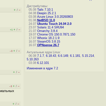
Дистрибутивы:
05.08
Tails 7.10.1
+
–
/
04.08
Deepin 25.2.1
03.08
Azure Linux 3.0.20260803
01.08
NetBSD 11.0
24.07
Ubuntu Touch 24.04 2.0
23.07
Solaris 11.4 SRU94
+
–
/
+1
21.07
Omarchy 3.8.4
19.07
Chrome OS 150.0.7871.150
17.07
Whonix 18.2.1.9
16.07
SteamOS 3.8.15
16.07
OPNsense 26.7
+
–
/
–3
Актуальные ядра Linux:
06.08
7.1.7
,
6.18.43
,
6.6.149
,
6.1.181
,
5.15.214
,
5.10.263
03.08
6.12.101
Изменения в ядре 7.2
+
–
/
+
–
/
–3
рмальных
+
–
/