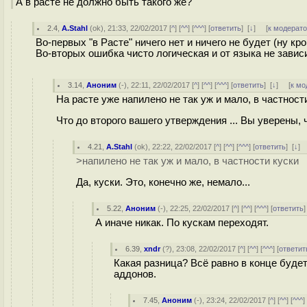
А в расте не должно быть такого же?
2.4
,
A.Stahl
(
ok
), 21:33, 22/02/2017 [
^
] [
^^
] [
^^^
] [
ответить
]
[
↓
] [
к модерат
Во-первых "в Расте" ничего нет и ничего не будет (ну кр
Во-вторых ошибка чисто логическая и от языка не зависи
3.14
,
Аноним
(
-
), 22:11, 22/02/2017 [
^
] [
^^
] [
^^^
] [
ответить
]
[
↓
] [
к мо
На расте уже напилено не так уж и мало, в частнос
Что до второго вашего утверждения ... Вы уверены, 
4.21
,
A.Stahl
(
ok
), 22:22, 22/02/2017 [
^
] [
^^
] [
^^^
] [
ответить
]
[
↓
]
>напилено не так уж и мало, в частности куски
Да, куски. Это, конечно же, немало...
5.22
,
Аноним
(
-
), 22:25, 22/02/2017 [
^
] [
^^
] [
^^^
] [
ответить
А иначе никак. По кускам переходят.
6.39
,
xndr
(
?
), 23:08, 22/02/2017 [
^
] [
^^
] [
^^^
] [
ответит
Какая разница? Всё равно в конце буд
аддонов.
7.45
,
Аноним
(
-
), 23:24, 22/02/2017 [
^
] [
^^
] [
^^^
]