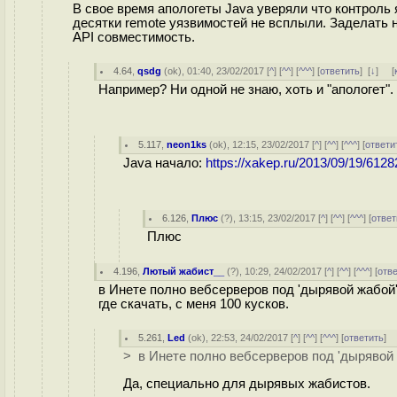
В свое время апологеты Java уверяли что контроль 
десятки remote уязвимостей не всплыли. Заделать н
API совместимость.
4.64
,
qsdg
(
ok
), 01:40, 23/02/2017 [
^
] [
^^
] [
^^^
] [
ответить
]
[
↓
] [
Например? Ни одной не знаю, хоть и "апологет".
5.117
,
neon1ks
(
ok
), 12:15, 23/02/2017 [
^
] [
^^
] [
^^^
] [
ответи
Java начало:
https://xakep.ru/2013/09/19/6128
6.126
,
Плюс
(
?
), 13:15, 23/02/2017 [
^
] [
^^
] [
^^^
] [
ответ
Плюс
4.196
,
Лютый жабист__
(
?
), 10:29, 24/02/2017 [
^
] [
^^
] [
^^^
] [
отв
в Инете полно вебсерверов под 'дырявой жабой'
где скачать, с меня 100 кусков.
5.261
,
Led
(
ok
), 22:53, 24/02/2017 [
^
] [
^^
] [
^^^
] [
ответить
]
> в Инете полно вебсерверов под 'дырявой
Да, специально для дырявых жабистов.