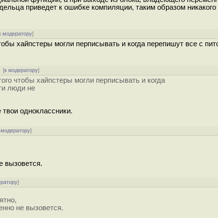
ельца приведет к ошибке компиляции, таким образом никакого 
к модератору
]
тобы хайпстеры могли перписывать и когда перепишут все с питон
[
к модератору
]
 того чтобы хайпстеры могли перписывать и когда
эти люди не
не твои одноклассники.
 модератору
]
е вызовется.
ератору
]
ятно,
енно не вызовется.