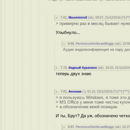
7.61
,
Moomintroll
(
ok
), 09:57, 21/12/2016 [
^
] [
^^
> примерно раз в месяц бывает нуж
Улыбнуло...
8.65
,
PereresusNeVlezaetBuggy
(
ok
), 10:5
Аудио видеоконференция на пару дес
7.72
,
бедный буратино
(
ok
), 18:10, 21/12/2016
теперь двух знаю
7.81
,
Аноним
(
-
), 01:15, 23/12/2016 [
^
] [
^^
] [
^^^
]
> я пользуюсь Windows, я тоже это 
> MS Office у меня тоже честно купл
> а обозначение моей позиции.
И ты, Брут? Да уж, обозначено четко
8.87
,
PereresusNeVlezaetBuggy
(
ok
), 02:2