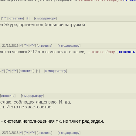
] [
^^^
] [
ответить
]
[
↓
] [
к модератору
]
ен Skype, причём под большой нагрузкой
6, 21/12/2016 [
^
] [
^^
] [
^^^
] [
ответить
]
[
к модератору
]
ятков человек 8212 это немножечко тяжелее, ...
текст свёрнут,
показать
 [
^
] [
^^
] [
^^^
] [
ответить
]
[
↑
] [
к модератору
]
 [
ответить
]
[
к модератору
]
делаю, соблюдая лицензию. И, да,
ен. И это не хвастовство,
 - система неполноценная т.к. не тянет ряд задач.
7, 23/12/2016 [
^
] [
^^
] [
^^^
] [
ответить
]
[
к модератору
]