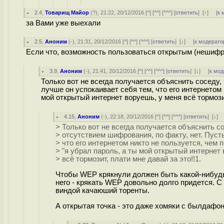
2.4
,
Товарищ Майор
(
?
), 21:22, 20/12/2016 [
^
] [
^^
] [
^^^
] [
ответить
]
[
↑
] [
к 
за Вами уже выехали
2.5
,
Аноним
(
-
), 21:31, 20/12/2016 [
^
] [
^^
] [
^^^
] [
ответить
]
[
↓
] [
к модерато
Если что, возможность пользоваться открытым (нешифров
3.9
,
Аноним
(
-
), 21:41, 20/12/2016 [
^
] [
^^
] [
^^^
] [
ответить
]
[
↓
] [
к мод
Только вот не всегда получается объяснить соседу,
лучше он успокаивает себя тем, что его интернетом 
мой открытый интернет воруешь, у меня всё тормозит
4.15
,
Аноним
(
-
), 22:18, 20/12/2016 [
^
] [
^^
] [
^^^
] [
ответить
]
[
↓
] 
> Только вот не всегда получается объяснить 
> отсутствием шифрования, по факту, нет. Пуст
> что его интернетом никто не пользуется, чем 
> "я убрал пароль, а ты мой открытый интернет
> всё тормозит, плати мне давай за это!!1.
Чтобы WEP крякнули должен быть какой-нибудь ги
него - крякать WEP довольно долго придется. С 
виндой качаюший торенты.
А открытая точка - это даже хомяки с былдафон