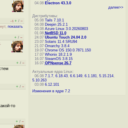
04.08
Electron 43.3.0
далее>>
Дистрибутивы:
05.08
Tails 7.10.1
+
–
/
–1
04.08
Deepin 25.2.1
рнут,
показать
03.08
Azure Linux 3.0.20260803
01.08
NetBSD 11.0
+
–
24.07
Ubuntu Touch 24.04 2.0
/
23.07
Solaris 11.4 SRU94
,
21.07
Omarchy 3.8.4
19.07
Chrome OS 150.0.7871.150
17.07
Whonix 18.2.1.9
16.07
SteamOS 3.8.15
+
–
/
16.07
OPNsense 26.7
стем
Актуальные ядра Linux:
06.08
7.1.7
,
6.18.43
,
6.6.149
,
6.1.181
,
5.15.214
,
5.10.263
03.08
6.12.101
+
–
/
Изменения в ядре 7.2
какой-то
+
–
/