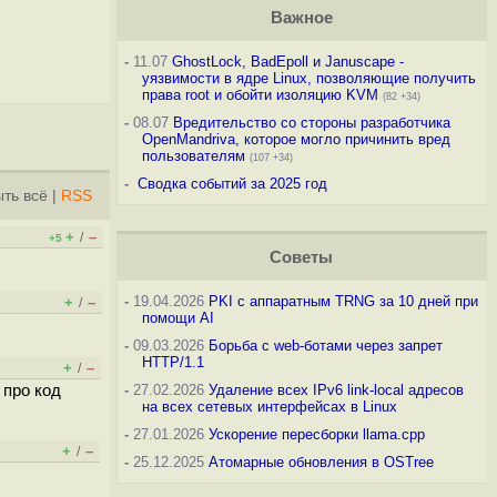
Важное
-
11.07
GhostLock, BadEpoll и Januscape -
уязвимости в ядре Linux, позволяющие получить
права root и обойти изоляцию KVM
(82 +34)
-
08.07
Вредительство со стороны разработчика
OpenMandriva, которое могло причинить вред
пользователям
(107 +34)
-
Сводка событий за 2025 год
ть всё
|
RSS
+
–
/
+5
Советы
-
19.04.2026
PKI с аппаратным TRNG за 10 дней при
+
–
/
помощи AI
-
09.03.2026
Борьба с web-ботами через запрет
HTTP/1.1
+
–
/
 про код
-
27.02.2026
Удаление всех IPv6 link-local адресов
на всех сетевых интерфейсах в Linux
-
27.01.2026
Ускорение пересборки llama.cpp
+
–
/
-
25.12.2025
Атомарные обновления в OSTree