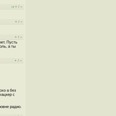
+
–
/
+2
+
–
/
+
–
/
ет. Пусть
оль, а ты
+
–
/
охо а без
хацкер с
ровне радио.