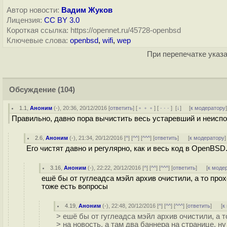
Автор новости:
Вадим Жуков
Лицензия:
CC BY 3.0
Короткая ссылка: https://opennet.ru/45728-openbsd
Ключевые слова:
openbsd
,
wifi
,
wep
При перепечатке указа
Обсуждение
(104)
1.1
,
Аноним
(
-
), 20:36, 20/12/2016 [
ответить
] [
﹢﹢﹢
] [
· · ·
]
[
↓
] [
к модератору
Правильно, давно пора вычистить весь устаревший и неисп
2.6
,
Аноним
(
-
), 21:34, 20/12/2016 [
^
] [
^^
] [
^^^
] [
ответить
]
[
к модератору
]
Его чистят давно и регулярно, как и весь код в OpenBSD
3.16
,
Аноним
(
-
), 22:22, 20/12/2016 [
^
] [
^^
] [
^^^
] [
ответить
]
[
к моде
ешё бы от гуглеадса мэйл архив очистили, а то прох
тоже есть вопросы
4.19
,
Аноним
(
-
), 22:48, 20/12/2016 [
^
] [
^^
] [
^^^
] [
ответить
]
[
к
> ешё бы от гуглеадса мэйл архив очистили, а 
> на новость, а там два баннера на странице. ну