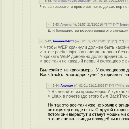
5.38
,
PereresusNeVlezaetBuggy
(
ok
), 01:10, 21/12/2016 [
^
]
Что вы говорите, и прямо вот никто до сих пор н
6.43
,
Аноним
(
-
), 01:57, 21/12/2016 [
^
] [
^^
] [
^^^
] [
отве
Для большинства юзерей винды это слишком кр
5.42
,
Аноним84701
(
ok
), 01:52, 21/12/2016 [
^
] [
^^
] [
^^^
] [
от
> Чтобы WEP крякнули должен быть какой-н
> что с packet injection в винде плохо а без н
> крякать WEP довольно долго придется. С 
> все-таки не каждый первый кулхацкер с 
Вылезайте из криокамеры. У кулхацкеров для
BackTrack). Благодаря куче "туториалов" на
6.44
,
Аноним
(
-
), 02:01, 21/12/2016 [
^
] [
^^
] [
^^^
] [
отве
> Вылезайте из криокамеры. У кулхацке
> Linux в почете (до этого был BackTrack
Ну так это все-таки уже не хомяк с вин
автокрякер вроде есть. С другой сторон
потом они вырастут и станут мощными 
это не светит - винды враждебны к поз