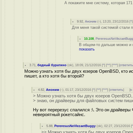
А покажите мне систему, которая 171 
9.92
,
Аноним
(
-
), 13:20, 23/12/2016 [
^
]
Для меня такой системой стали п
10.108
,
PereresusNeVlezaetBug
В общем-то дальше можно и н
показать
3.71
,
бедный буратино
(
ok
), 18:09, 21/12/2016 [
^
] [
^^
] [
^^^
] [
ответит
Можно узнать хотя бы двух юзеров OpenBSD, кто и
пишет, а кто хотя бы второй?
4.82
,
Аноним
(
-
), 01:17, 23/12/2016 [
^
] [
^^
] [
^^^
] [
ответить
]
[
к
> Можно узнать хотя бы двух юзеров OpenBSD, 
> знаю, он драйверы для файловых систем пишет
Ну вот перерезус спалился :\. Это он драйверы
невероятный рокетсайнс.
5.88
,
PereresusNeVlezaetBuggy
(
ok
), 02:27, 23/12/2016 [
>> Можно узнать хотя бы двух юзеров Open