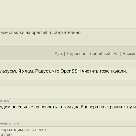
ние ссылки на opennet.ru обязательно
Ajax
|
1 уровень
|
Линейный
|
+/-
|
Раскры
]
ользуемый хлам. Радует, что OpenSSH чистить тоже начали.
.
ратору
]
одим по ссылке на новость, а там два баннера на странице. ну и
 модератору
]
то проходим по ссылке
 и про