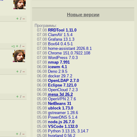
Новые версии
+
–
/
Программы:
07.08
RRDTool 1.11.0
07.08
ClamAV 1.5.4
07.08
Grafana 13.1.3
07.08
Box64 0.4.5-1
+
–
/
+1
07.08
home-assistant 2026.8.1
07.08
Chrome 151.0.7922.108
07.08
WordPress 7.0.3
07.08
nmap 7.991
06.08
icewm 4.1
+
–
06.08
Deno 2.9.5
/
06.08
docker 29.7.2
06.08
OpenLDAP 2.7.0
06.08
Eclipse 7.121.0
06.08
OpenCloud 7.2.3
06.08
mesa 3d 26.2
+
–
/
05.08
OpenVPN 2.7.6
05.08
NetBeans 31
05.08
ublock 1.73.0
05.08
gstreamer 1.28.6
05.08
PowerDNS 5.1.4
05.08
node.js 26.7.0
05.08
VSCode 1.132.0
05.08
Python 3.13.15, 3.14.7
+
–
/
05.08
hyprland 0.56.2