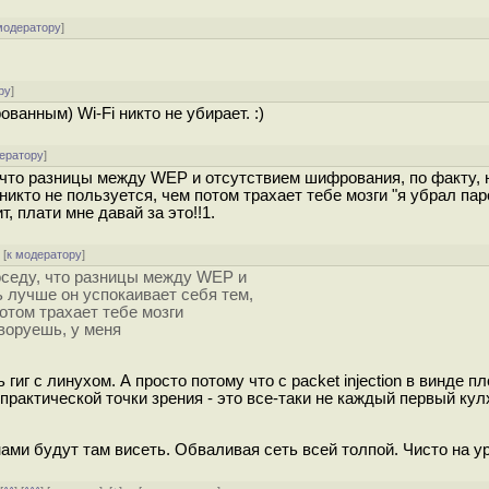
модератору
]
ру
]
анным) Wi-Fi никто не убирает. :)
ератору
]
 что разницы между WEP и отсутствием шифрования, по факту, н
никто не пользуется, чем потом трахает тебе мозги "я убрал пар
, плати мне давай за это!!1.
[
к модератору
]
соседу, что разницы между WEP и
ь лучше он успокаивает себя тем,
потом трахает тебе мозги
 воруешь, у меня
г с линухом. А просто потому что с packet injection в винде пл
практической точки зрения - это все-таки не каждый первый кул
ами будут там висеть. Обваливая сеть всей толпой. Чисто на у