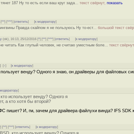
тянет 187 Ну то есть если ваш круг зада...
текст свёрнут,
показать
 [
^^
] [
^^^
] [
ответить
]
[
к модератору
]
ингвины Правда скайпом я не пользуюсь Ну то-ест...
большой текст свё
gy
(
ok
), 16:13, 25/12/2016 [
^
] [
^^
] [
^^^
] [
ответить
]
[
к модератору
]
е читать Как глупый человек, не считаю уместным боле...
текст свёрнут
ь
]
[
↑
] [
к модератору
]
спользует венду? Одного я знаю, он драйверы для файловых си
 модератору
]
кто использует венду? Одного я
, а кто хотя бы второй?
 ФС пишет? И, гм, зачем для драйвера файлухи винда? IFS SDK 
^
] [
^^
] [
^^^
] [
ответить
]
[
к модератору
]
BSD, кто использует венду? Одного я