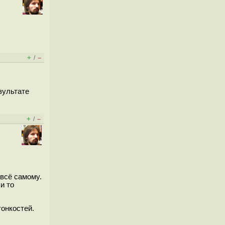
+
–
/
зультате
+
–
/
 всё самому.
и то
онкостей.