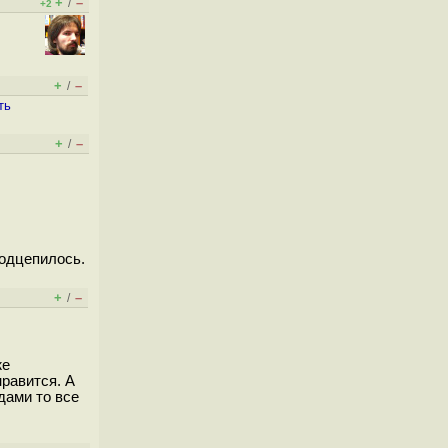
+
–
/
+2
+
–
/
ть
+
–
/
подцепилось.
+
–
/
же
нравится. А
дами то все