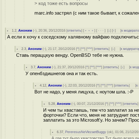
> код тоже есть вопросы
marc.info застрял (с ним такое бывает, к сожале
1.2
,
Аноним
(
-
), 20:36, 20/12/2016 [
ответить
] [
﹢﹢﹢
] [
· · ·
]
[
↓
] [
↑
] [
к модерат
А если я хочу к соседскому халявному вайфаю подключить
2.3
,
Аноним
(
-
), 21:17, 20/12/2016 [
^
] [
^^
] [
^^^
] [
ответить
]
[
↓
] [
к модерато
Ставь пераццкую венду. OpenBSD тебе не нужна.
3.7
,
Аноним
(
-
), 21:37, 20/12/2016 [
^
] [
^^
] [
^^^
] [
ответить
]
[
↓
] [
к мод
У опенбздишнегов она и так есть.
4.12
,
Аноним
(
-
), 22:03, 20/12/2016 [
^
] [
^^
] [
^^^
] [
ответить
]
[
к
Вот не надо, у меня лицуха, с ноутом шла. :-P
5.28
,
Аноним
(
-
), 00:07, 21/12/2016 [
^
] [
^^
] [
^^^
] [
ответить
И чем ты хвастаешь, тем что заплатил за 
форточки? Если что, меня не затруднит пос
заплатить за это Microsoft'у. Но зачем? Про
6.37
,
PereresusNeVlezaetBuggy
(
ok
), 01:06, 21/12/20
А где тут было хвастовство Тут было всего 