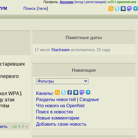
Профиль:
Аноним
(
вход
|
регистрация
)
неRU
opennet.me
РУМ
Поиск
(
теги
)
Памятные даты
17 июля
Slackware
исполнилось 33 года
устаревших
Навигация
 первого
окол WPA1
Каналы:
у атак
Разделы новостей
|
Сводные
утём
Что нового на OpenNet
Поиск в новостях
Новые комментарии
Добавить свою новость
+
–
вить
/
+11