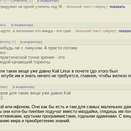
 [
^^
] [
^^^
] [
ответить
]
[
↓
] [
к модератору
]
е придумал ни одной утилиты под W...
большой текст свёрнут,
показать
тить
]
[
к модератору
]
уто, а посколько это винда - это граб...
большой текст свёрнут,
показа
ветить
]
[
↑
] [
к модератору
]
ибудь гиг с линухом. А просто потому
его -
практической точки зрения - это
виндой качаюший торенты.
 таких веще уже давно Kali Linux в почете (до этого был
 ютубе им и знать ничего не требуется, главное, чтобы железо 
тить
]
[
к модератору
]
ров для таких веще уже давно Kali
).
дой или ифоном. Они как бы есть и там для самых маленьких да
ы они хотя-бы пингвин подучат вместо маздайки, глядишь им по
сетевиками, крутыми программистами, годными админами. С вин
нанию мира и приобретению знаний.