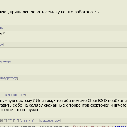
нию), пришлось давать ссылку на что работало. :-\
ору
]
ся?
ру
]
ератору
]
 модератору
]
]
[
к модератору
]
ненужную систему? Или тем, что тебе помимо OpenBSD необход
тавить себе на халяву скачанные с торрентов форточки и ничего
сто мне это не нужно.
16 [
^
] [
^^
] [
^^^
] [
ответить
]
[
к модератору
]
лишь опровержение огульного утвержден...
большой текст свёрнут,
показа