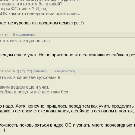
пишет, а кто хотя бы второй?
йверы ФС пишет? И, гм,
SDK какой-то невероятный рокетсайнс.
ачестве курсовых в прошлом семестре. :)
тить
]
[
к модератору
]
их в качестве курсовых в
вещам еще и учат. Но не прикольно что сапожники из сабжа в ре
25/12/2016 [
^
] [
^^
] [
^^^
] [
ответить
]
[
к модератору
]
сать их в качестве курсовых в
таким вещам еще и учат.
сабжа в результате все-таки без
о надо. Хотя, конечно, пришлось перед тем как учить проделать
о даже в сетевом стеке ковырялся, а сейчас в основном в портах, 
можность поковыряться в ядре ОС и узнать много неочевидных т
 :)