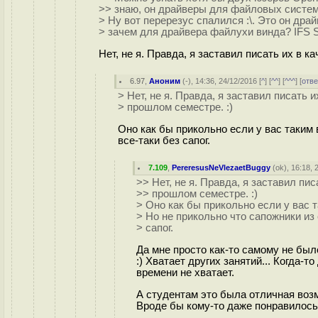
>> знаю, он драйверы для файловых систем 
> Ну вот перерезус спалился :\. Это он дра
> зачем для драйвера файлухи винда? IFS 
Нет, не я. Правда, я заставил писать их в к
6.97
,
Аноним
(
-
), 14:36, 24/12/2016 [
^
] [
^^
] [
^^^
] [
отве
> Нет, не я. Правда, я заставил писать 
> прошлом семестре. :)
Оно как бы прикольно если у вас таким 
все-таки без сапог.
7.109
,
PereresusNeVlezaetBuggy
(
ok
), 16:18, 
>> Нет, не я. Правда, я заставил пи
>> прошлом семестре. :)
> Оно как бы прикольно если у вас 
> Но не прикольно что сапожники из 
> сапог.
Да мне просто как-то самому не был
:) Хватает других занятий... Когда-т
времени не хватает.
А студентам это была отличная воз
Вроде бы кому-то даже понравилось.