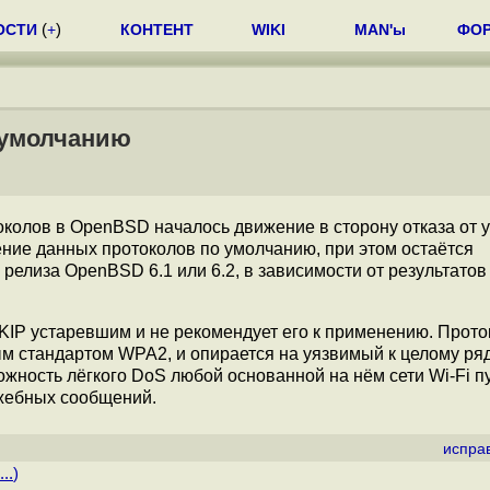
ОСТИ
(
+
)
КОНТЕНТ
WIKI
MAN'ы
ФО
 умолчанию
околов в OpenBSD началось движение в сторону отказа от 
ние данных протоколов по умолчанию, при этом остаётся
 релиза OpenBSD 6.1 или 6.2, в зависимости от результатов
TKIP устаревшим и не рекомендует его к применению. Прот
м стандартом WPA2, и опирается на уязвимый к целому ряд
ожность лёгкого DoS любой основанной на нём сети Wi-Fi п
ужебных сообщений.
испра
..
)