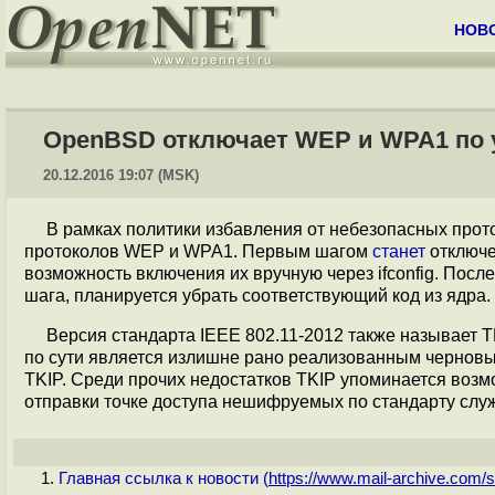
НОВ
OpenBSD отключает WEP и WPA1 по
20.12.2016 19:07 (MSK)
В рамках политики избавления от небезопасных прот
протоколов WEP и WPA1. Первым шагом
станет
отключе
возможность включения их вручную через ifconfig. После
шага, планируется убрать соответствующий код из ядра.
Версия стандарта IEEE 802.11-2012 также называет 
по сути является излишне рано реализованным черновы
TKIP. Среди прочих недостатков TKIP упоминается возм
отправки точке доступа нешифруемых по стандарту сл
Главная ссылка к новости (
https://www.mail-archive.com/s.