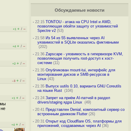
Обсуждаемые новости
-
22:15
TONTOU - атака на CPU Intel и AMD,
позволяющая обойти защиту от уязвимостей
+
–
/
+1
Spectre v2
(53)
-
21:58
Из 54 из 55 выявленных через AI
уязвимостей в SQLite оказались фиктивными
+
–
/
(202)
+4
-
21:36
Zapscape - уязвимость в гипервизоре KVM,
позволяющая получить root-доступ к хост-
системе
(11)
+
–
/
+2
-
21:35
Опубликован mount-tui, интерфейс для
монтирования дисков и SMB-ресурсов в
Linux
(43)
+
–
/
–3
-
21:35
Выпуск uutils 0.10, варианта GNU Coreutils
на языке Rust
(104)
+
–
-
21:24
Запрет на приём AI-патчей в раздел
/
+1
drivers/staging ядра Linux
(49)
имы
 не
-
20:41
Представлен Denial, композитный сервер со
встроенным движком Flutter
(26)
-
20:31
Открыт код Cloudflare OS, платформы для
+
–
/
+4
приложений, создаваемых через AI
(36)
ть