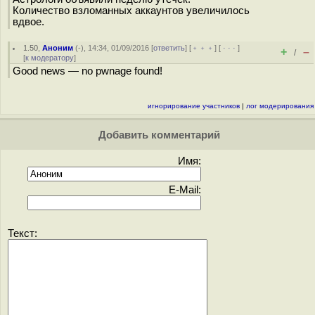
Количество взломанных аккаунтов увеличилось
вдвое.
1.50
,
Аноним
(
-
), 14:34, 01/09/2016 [
ответить
] [
﹢﹢﹢
] [
· · ·
]
+
–
/
[
к модератору
]
Good news — no pwnage found!
игнорирование участников
|
лог модерирования
Добавить комментарий
Имя:
E-Mail:
Текст: