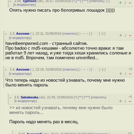
2.54
,
Typhoon
(
ok
), 16:57, 01/09/2016 [
^
] [
^^
] [
^^^
] [
ответить
]
[
↑
]
+
–
/
[
к модератору
]
Опять нужно писать про белогривых лошадок ))))))
1.3
,
Аноним
(
-
), 22:11, 31/08/2016 [
ответить
] [
﹢﹢﹢
] [
· · ·
]
[
↑
]
+
–
/
[
к модератору
]
haveibeenpwned.com - странный сайтик.
Про badoo с md5-хешами - абсолютно точно враки: я там
работал 9 лет назад, и уже тогда хеши хранились соленые и
не в md5. Впрочем, там помечено unverified...
+2
1.4
,
Аноним
(
-
), 22:19, 31/08/2016 [
ответить
] [
﹢﹢﹢
] [
· · ·
]
[
↓
]
+
–
[
к модератору
]
/
Что теперь надо из новостей узнавать, почему мне нужно
было менять пароль
–1
2.5
,
Sabakwaka
(
ok
), 22:49, 31/08/2016 [
^
] [
^^
] [
^^^
] [
ответить
]
+
–
[
к модератору
]
/
>> из новостей узнавать, почему мне нужно было
менять пароль...
Пароль надо менять раз в месяц.
+2