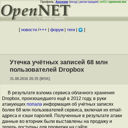
Профиль:
Аноним
(
вход
|
регистрация
)
неRU
opennet.me
[
новости
/
+++
|
форум
|
теги
|
]
Утечка учётных записей 68 млн
пользователей Dropbox
31.08.2016 20:35 (MSK)
В результате взлома сервиса облачного хранения
Dropbox, произошедшего ещё в 2012 году, в руки
атакующих
попала
информация об учётных записях
более 68 млн пользователей сервиса, включая их email-
адреса и хэши паролей. Полученные в результате атаки
данные во вторник были выставлены на продажу и
теперь доступны для проверки на сайте