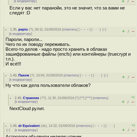
+
–
[
к модератору
]
/
Если у вас нет паранойи, это не значит, что за вами не
следят :D
1.35
,
pepto
(
?
), 09:11, 01/09/2016 [
ответить
] [
﹢﹢﹢
] [
· · ·
]
[
↑
]
+
–
/
[
к модератору
]
Пароли, пароли...
Чего по их поводу переживать.
Всего-то делов - надо просто хранить в облаках
зашифрованные файлы (encfs) или контейнеры (truecrypt и
т.п.).
И всё!!!
1.40
,
Пахом
(
?
), 10:04, 01/09/2016 [
ответить
] [
﹢﹢﹢
] [
· · ·
]
[
↓
]
+
–
/
[
к модератору
]
Ну что как дела пользователи облаков?
+1
2.45
,
Странник
(
??
), 11:35, 01/09/2016 [
^
] [
^^
] [
^^^
] [
ответить
]
+
–
[
к модератору
]
/
NextСloud рулит.
+1
1.49
,
dr Equivalent
(
ok
), 14:32, 01/09/2016 [
ответить
] [
﹢﹢﹢
] [
· · ·
]
+
–
[
↑
] [
к модератору
]
/
Астрологи объявили неделю утечек.