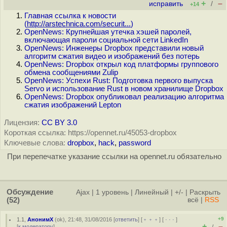
+
–
исправить
/
+14
Главная ссылка к новости
(
http://arstechnica.com/securit...
)
OpenNews: Крупнейшая утечка хэшей паролей,
включающая пароли социальной сети LinkedIn
OpenNews: Инженеры Dropbox представили новый
алгоритм сжатия видео и изображений без потерь
OpenNews: Dropbox открыл код платформы группового
обмена сообщениями Zulip
OpenNews: Успехи Rust: Подготовка первого выпуска
Servo и использование Rust в новом хранилище Dropbox
OpenNews: Dropbox опубликовал реализацию алгоритма
сжатия изображений Lepton
Лицензия:
CC BY 3.0
Короткая ссылка: https://opennet.ru/45053-dropbox
Ключевые слова:
dropbox
,
hack
,
password
При перепечатке указание ссылки на opennet.ru обязательно
Обсуждение
Ajax
|
1 уровень
|
Линейный
|
+/-
|
Раскрыть
(52)
всё
|
RSS
+9
1.1
,
АнонимХ
(
ok
), 21:48, 31/08/2016 [
ответить
] [
﹢﹢﹢
] [
· · ·
]
+
–
[
к модератору
]