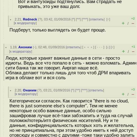
Вот и вантузоиды подтянулись. Вам страдать не
привыкать, это уже ваш долг.
+2
2.21
,
Redneck
(
?
), 03:42, 01/09/2016 [
^
] [
^^
] [
^^^
] [
ответить
]
[
↑
]
+
–
[
к модератору
]
/
Подберут, только выглядеть он будет проще.
+1
1.19
,
Аноним
(
-
), 02:48, 01/09/2016 [
ответить
] [
﹢﹢﹢
] [
· · ·
]
[
↓
] [
↑
]
+
–
[
к модератору
]
/
Люди, которые хранят важные данные в сети - просто
идиоты. Ведь все что попало в сеть - можно взломать. Админ
сити банка так же говорит. Аиргап наше всё.
Облака делают только лишь для того чтоб ДРМ впаривать
игра в облаке вот и вся соль
+3
2.20
,
Онаним
(
?
), 03:21, 01/09/2016 [
^
] [
^^
] [
^^^
] [
ответить
]
+
–
[
к модератору
]
/
Категорически согласен. Как говорится "there is no cloud,
there is just someone else's computer". Тем не менее
некоторые особо важные данные, особо сильно
зашифровав лучше всё-таки забэкапить и туда на случай
поломок/потерь/итп физических носителей. Ну и те
данные, конфиденциальность которых хоть и желательна,
но не принципиальна, при этом удобно иметь к ней доступ
отовсюду и совместно с другими -тоже таки удобно залить