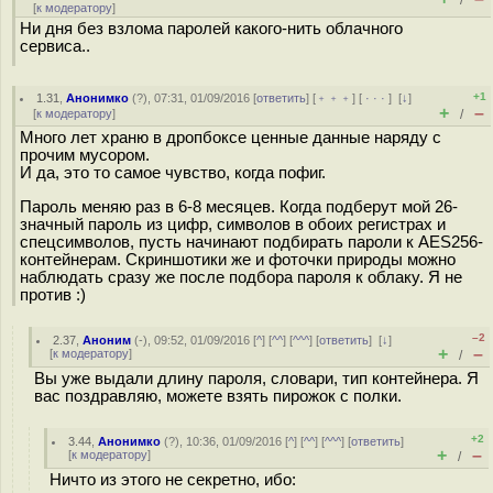
/
[
к модератору
]
Ни дня без взлома паролей какого-нить облачного
сервиса..
+1
1.31
,
Анонимко
(
?
), 07:31, 01/09/2016 [
ответить
] [
﹢﹢﹢
] [
· · ·
]
[
↓
]
+
–
[
к модератору
]
/
Много лет храню в дропбоксе ценные данные наряду с
прочим мусором.
И да, это то самое чувство, когда пофиг.
Пароль меняю раз в 6-8 месяцев. Когда подберут мой 26-
значный пароль из цифр, символов в обоих регистрах и
спецсимволов, пусть начинают подбирать пароли к AES256-
контейнерам. Скриншотики же и фоточки природы можно
наблюдать сразу же после подбора пароля к облаку. Я не
против :)
–2
2.37
,
Аноним
(
-
), 09:52, 01/09/2016 [
^
] [
^^
] [
^^^
] [
ответить
]
[
↓
]
+
–
[
к модератору
]
/
Вы уже выдали длину пароля, словари, тип контейнера. Я
вас поздравляю, можете взять пирожок с полки.
+2
3.44
,
Анонимко
(
?
), 10:36, 01/09/2016 [
^
] [
^^
] [
^^^
] [
ответить
]
+
–
[
к модератору
]
/
Ничто из этого не секретно, ибо: