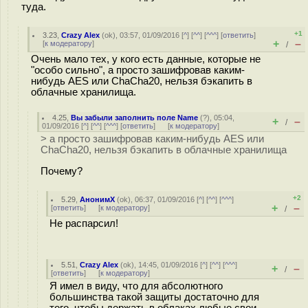
туда.
+1
3.23
,
Crazy Alex
(
ok
), 03:57, 01/09/2016 [
^
] [
^^
] [
^^^
] [
ответить
]
+
–
[
к модератору
]
/
Очень мало тех, у кого есть данные, которые не
"особо сильно", а просто зашифровав каким-
нибудь AES или ChaCha20, нельзя бэкапить в
облачные хранилища.
4.25
,
Вы забыли заполнить поле Name
(
?
), 05:04,
+
–
/
01/09/2016 [
^
] [
^^
] [
^^^
] [
ответить
]
[
к модератору
]
> а просто зашифровав каким-нибудь AES или
ChaCha20, нельзя бэкапить в облачные хранилища
Почему?
+2
5.29
,
АнонимХ
(
ok
), 06:37, 01/09/2016 [
^
] [
^^
] [
^^^
]
+
–
[
ответить
]
[
к модератору
]
/
Не распарсил!
5.51
,
Crazy Alex
(
ok
), 14:45, 01/09/2016 [
^
] [
^^
] [
^^^
]
+
–
/
[
ответить
]
[
к модератору
]
Я имел в виду, что для абсолютного
большинства такой защиты достаточно для