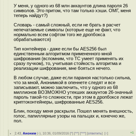
У меня, у одного из 68 млн аккаунтов длина пароля 26
символов. Это притом, что там только хэши. ОМГ, меня
теперь найдут?)
Словарь - самый сложный, если не брать в расчет
непечатаемые символы (которые еще не факт, что
нормально всем софтом того же дропбокса
обрабатываются)
Тип контейнера - даже если бы AES256 был
единственным алгоритмом примененного мной
шифрования (вспомним, что ТС умеет применять их
сразу пучком), то, учитывая стойкость алгоритма и
реализации шифрования, мне бояться нечего.
В любом случае, даже если параноя настолько сильна,
что за мной, Анонимкой в опеннете следят и все
записывают, можно заключить, что у одного из 68
миллионов ВОЗМОЖНО утекших аккаунтов 26-значный
пароль такой-то сложности, при этом в дропбоксе лежат
криптоконтейнеры, шифрованные AES256.
Блин, походу меня раскрыли. Пошел менять внешность,
голос, папиллярные узоры на пальцах и, конечно же,
пол.
+1
2.43
,
Аноним
(
-
), 10:36, 01/09/2016 [
^
] [
^^
] [
^^^
] [
ответить
]
[
↑
]