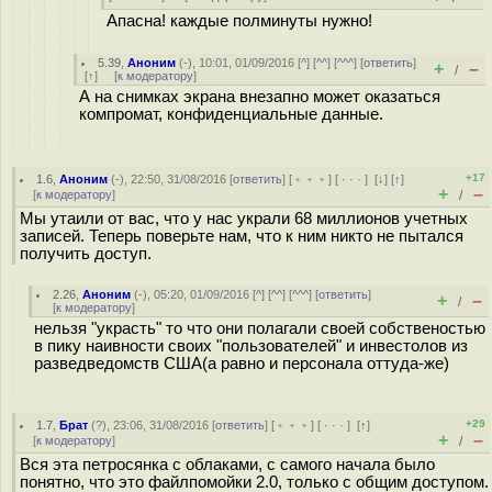
Апасна! каждые полминуты нужно!
5.39
,
Аноним
(
-
), 10:01, 01/09/2016 [
^
] [
^^
] [
^^^
] [
ответить
]
+
–
/
[
↑
] [
к модератору
]
А на снимках экрана внезапно может оказаться
компромат, конфиденциальные данные.
+17
1.6
,
Аноним
(
-
), 22:50, 31/08/2016 [
ответить
] [
﹢﹢﹢
] [
· · ·
]
[
↓
] [
↑
]
+
–
[
к модератору
]
/
Мы утаили от вас, что у нас украли 68 миллионов учетных
записей. Теперь поверьте нам, что к ним никто не пытался
получить доступ.
2.26
,
Аноним
(
-
), 05:20, 01/09/2016 [
^
] [
^^
] [
^^^
] [
ответить
]
+
–
/
[
к модератору
]
нельзя "украсть" то что они полагали своей собственостью
в пику наивности своих "пользователей" и инвестолов из
разведведомств США(а равно и персонала оттуда-же)
+29
1.7
,
Брат
(
?
), 23:06, 31/08/2016 [
ответить
] [
﹢﹢﹢
] [
· · ·
]
[
↑
]
+
–
[
к модератору
]
/
Вся эта петросянка с облаками, с самого начала было
понятно, что это файлпомойки 2.0, только с общим доступом.