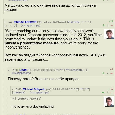
/
А я думаю, чо это они мне письма шлют для смены
пароля
+11
1.2
,
Michael Shigorin
(
ok
), 22:01, 31/08/2016 [
ответить
] [
﹢﹢﹢
]
+
–
[
· · ·
]
[
↓
] [
к модератору
]
/
"We’re reaching out to let you know that if you haven’t
updated your Dropbox password since mid-2012, you’ll be
prompted to update it the next time you sign in. This is
purely a preventative measure
, and we’re sorry for the
inconvenience."
Вот как выглядит типовая корпоративная ложь. А я уж и
забыл про этот сервис...
–1
2.38
,
Билл
(
?
), 09:59, 01/09/2016 [
^
] [
^^
] [
^^^
] [
ответить
]
[
↓
]
+
–
[
к модератору
]
/
Почему ложь? Вполне так себе правда.
–1
3.48
,
Michael Shigorin
(
ok
), 14:28, 01/09/2016 [
^
] [
^^
] [
^^^
]
+
–
[
ответить
]
[
к модератору
]
/
> Почему ложь?
Потому что downplaying.