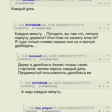
3.10
,
АнонимХ
(
ok
), 23:16, 31/08/2016 [
^
] [
^^
] [
^^^
] [
ответить
]
+
–
[
к модератору
]
/
Каждый день
+1
4.11
,
KOT040188
(
ok
), 23:28, 31/08/2016 [
^
] [
^^
] [
^^^
]
+
–
[
ответить
]
[
к модератору
]
/
Каждую минуту… Погодите, вы там что, личную
порнуху держите? Или план по захвату власти?
Я туда только снимки экрана лью ну и прочую
дребедень…
+1
5.13
,
АнонимХ
(
ok
), 23:58, 31/08/2016 [
^
] [
^^
] [
^^^
]
+
–
[
ответить
]
[
↓
] [
к модератору
]
/
Держу в дропбоксе бизнес-планы своих
стартапов, меняю пароль каждый день.
Продвинутый пользователь дропбокса же
+4
6.15
,
KOT040188
(
ok
), 00:07, 01/09/2016 [
^
] [
^^
] [
^^^
]
+
–
[
ответить
]
[
к модератору
]
/
А надо каждую минуту.
+1
7.42
,
zloy_pingvin
(
?
), 10:24, 01/09/2016 [
^
] [
^^
] [
^^^
]
+
–
[
ответить
]
[
к модератору
]
/