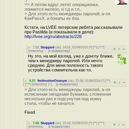
:)
>> А потом вдруг летит операционка,
ломается железо, и т.д и т.п..
> Для этого есть менеджеры паролей, а-ля
KeePassX, и бэкапы их баз.
Кстати, на LVEE питерские ребята рассказывали
про Pastilda (и показывали в деле):
http://lvee.org/ru/abstracts/228
7.52
,
Sluggard
(
ok
), 14:51, 01/09/2016 [
^
] [
^^
] [
^^^
]
+
–
/
[
ответить
]
[
к модератору
]
Ну это, на мой взгляд, уже к донглу ближе,
чем к менеджеру паролей. Или нечто
среднее. Для меня полезность такого
устройства сомнительна как-то.
6.57
,
YetAnotherOnanym
(
ok
), 21:00, 01/09/2016 [
^
] [
^^
]
+
–
/
[
^^^
] [
ответить
]
[
↑
] [
к модератору
]
> Для этого есть менеджеры паролей, а-ля
исписанная загадками бумажка, сложенная
несколько раз и подсунутая под ножку
стола, чтобы не качался.
Fixed
7.58
,
Sluggard
(
ok
), 21:04, 01/09/2016 [
^
] [
^^
] [
^^^
]
+
–
/
[
ответить
]
[
к модератору
]