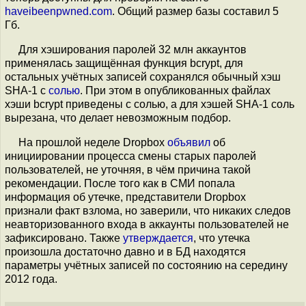
haveibeenpwned.com
. Общий размер базы составил 5
Гб.
Для хэширования паролей 32 млн аккаунтов
применялась защищённая функция bcrypt, для
остальных учётных записей сохранялся обычный хэш
SHA-1 с
солью
. При этом в опубликованных файлах
хэши bcrypt приведены с солью, а для хэшей SHA-1 соль
вырезана, что делает невозможным подбор.
На прошлой неделе Dropbox
объявил
об
инициировании процесса смены старых паролей
пользователей, не уточняя, в чём причина такой
рекомендации. После того как в СМИ попала
информация об утечке, представители Dropbox
признали факт взлома, но заверили, что никаких следов
неавторизованного входа в аккаунты пользователей не
зафиксировано. Также
утверждается
, что утечка
произошла достаточно давно и в БД находятся
параметры учётных записей по состоянию на середину
2012 года.