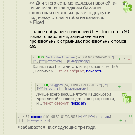
>> Для этого есть менеджеры паролей, а-
ля исписанная загадками бумажка,
сложенная несколько раз и подсунутая
под ножку стола, чтобы не качался.
> Fixed
Полное собрание сочинений Л. Н. Толстого в 90
томах, с паролями, записанными на
произвольных страницах произвольных томов,
ага.
8.59
,
YetAnotherOnanym
(
ok
), 00:02, 02/09/2016 [
^
]
+
–
/
[
^^
] [
^^^
] [
ответить
]
[
к модератору
]
Капитал же Его и читать интереснее, чем ВиМ
, например ...
текст свёрнут,
показать
9.60
,
Sluggard
(
ok
), 00:05, 02/09/2016 [
^
] [
^^
]
+
–
/
[
^^^
] [
ответить
]
[
к модератору
]
Лучше всего вообще что-то из Донцовой
Брезгливый человек даже не притронется,
н...
текст свёрнут,
показать
+1
4.34
,
кверти
(
ok
), 08:30, 01/09/2016 [
^
] [
^^
] [
^^^
] [
ответить
]
+
–
[
↑
] [
к модератору
]
/
>забывается на следующие три года