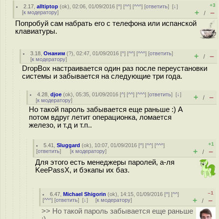
+3
2.17
,
alltiptop
(
ok
), 02:06, 01/09/2016 [
^
] [
^^
] [
^^^
] [
ответить
]
[
↓
]
+
–
[
к модератору
]
/
Попробуй сам набрать его с телефона или испанской
клавиатуры.
3.18
,
Онаним
(
?
), 02:47, 01/09/2016 [
^
] [
^^
] [
^^^
] [
ответить
]
+
–
/
[
к модератору
]
DropBox настраивается один раз после переустановки
системы и забывается на следующие три года.
4.28
,
djoe
(
ok
), 05:35, 01/09/2016 [
^
] [
^^
] [
^^^
] [
ответить
]
[
↓
]
+
–
/
[
к модератору
]
Но такой пароль забывается еще раньше :) А
потом вдруг летит операционка, ломается
железо, и т.д и т.п..
+1
5.41
,
Sluggard
(
ok
), 10:07, 01/09/2016 [
^
] [
^^
] [
^^^
]
+
–
[
ответить
]
[
к модератору
]
/
Для этого есть менеджеры паролей, а-ля
KeePassX, и бэкапы их баз.
–1
6.47
,
Michael Shigorin
(
ok
), 14:15, 01/09/2016 [
^
] [
^^
]
+
–
[
^^^
] [
ответить
]
[
↓
] [
к модератору
]
/
>> Но такой пароль забывается еще раньше