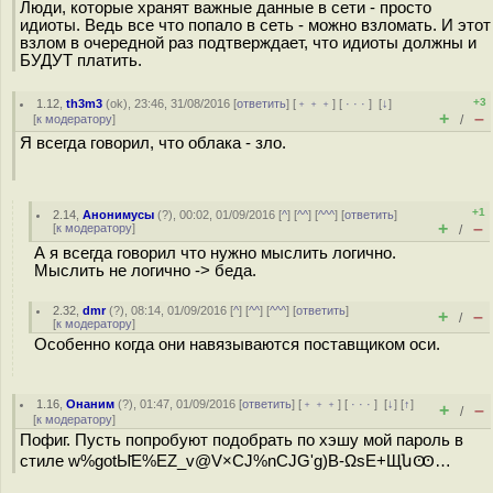
Люди, которые хранят важные данные в сети - просто
идиоты. Ведь все что попало в сеть - можно взломать. И этот
взлом в очередной раз подтверждает, что идиоты должны и
БУДУТ платить.
+3
1.12
,
th3m3
(
ok
), 23:46, 31/08/2016 [
ответить
] [
﹢﹢﹢
] [
· · ·
]
[
↓
]
+
–
[
к модератору
]
/
Я всегда говорил, что облака - зло.
+1
2.14
,
Анонимусы
(
?
), 00:02, 01/09/2016 [
^
] [
^^
] [
^^^
] [
ответить
]
+
–
[
к модератору
]
/
А я всегда говорил что нужно мыслить логично.
Мыслить не логично -> беда.
2.32
,
dmr
(
?
), 08:14, 01/09/2016 [
^
] [
^^
] [
^^^
] [
ответить
]
+
–
/
[
к модератору
]
Особенно когда они навязываются поставщиком оси.
1.16
,
Онаним
(
?
), 01:47, 01/09/2016 [
ответить
] [
﹢﹢﹢
] [
· · ·
]
[
↓
] [
↑
]
+
–
/
[
к модератору
]
Пофиг. Пусть попробуют подобрать по хэшу мой пароль в
стиле w%gotЫ̆E%EZ_v@V×CJ%nCJG'g)B-ΩsE+ЩնꙬ…