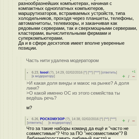
разнообразнейших компьютерах, начиная с
компактных одноплатных компьютеров,
маршрутизаторов, встраиваемых устройств, типа
холодильников, проходя через планшеты, телефоны,
автомагнитолы, телевизоры, и заканчивая как
рядовыми серверами, так и сверхмощными серверами,
кластерами, вычислительными фермами и
суперкомпьютерами.
Да и в сфере десктопов имеет вполне уверенные
позиции.
Часть нити удалена модератором
+1
6.23
,
loool
(
?
), 14:29, 02/02/2016 [
^
] [
^^
] [
^^^
] [
ответить
]
+
–
[
к модератору
]
/
>И какая доля винды и макос на рынке? А доля
линя?
>О какой именно ОС из этого семейства ты
ведёшь речь?
м?
6.26
,
РОСКОМУЗОР
(
?
), 14:38, 02/02/2016 [
^
] [
^^
] [
^^^
]
+
–
/
[
ответить
]
[
к модератору
]
Что за такие наборы команд да ещё и "часто не
совместимые"? Что за ПО "несовместимое"? В
Дебиане(подставить либимый дистр) и