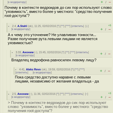
+
–
[
к модератору
]
/
Почему в контексте ведроидов до сих пор используют слово:
"уязвимость", вместо более у местного: "средство получения
root-доступа"?
+5
2.4
,
A.Stahl
(
ok
), 11:25, 02/02/2016 [
^
] [
^^
] [
^^^
] [
ответить
]
[
↓
]
+
–
[
к модератору
]
/
А к чему это уточнение? Не улавливаю тонкости...
Разве получение рута левыми лицами не является
уязвимостью?
3.33
,
Аноним
(
-
), 15:45, 02/02/2016 [
^
] [
^^
] [
^^^
] [
ответить
]
+
–
/
[
к модератору
]
Владелец ведрофона равносилен левому лицу?
4.41
,
Aleks Revo
(
ok
), 19:59, 02/02/2016 [
^
] [
^^
] [
^^^
]
+
–
/
[
ответить
]
[
к модератору
]
Пока средство доступно наравне с левыми
лицами, независимо от желания владельца - да
+3
2.5
,
Аноним
(
-
), 11:36, 02/02/2016 [
^
] [
^^
] [
^^^
] [
ответить
]
[
↑
]
+
–
[
к модератору
]
/
> Почему в контексте ведроидов до сих пор используют
слово: "уязвимость", вместо более у местного: "средство
получения root-доступа"?