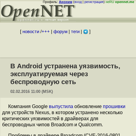
Профиль:
Аноним
(
вход
|
регистрация
)
неRU
opennet.me
[
новости
/
+++
|
форум
|
теги
|
]
В Android устранена уязвимость,
эксплуатируемая через
беспроводную сеть
02.02.2016 11:00 (MSK)
Компания Google
выпустила
обновление
прошивки
для устройств Nexus, в котором устранено несколько
критических уязвимостей в драйверах для
беспроводных чипов Broadcom и Qualcomm.
Проблемы в драйвере Broadcom (CVE-2016-0801,