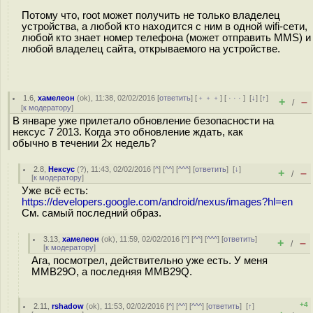
Потому что, root может получить не только владелец
устройства, а любой кто находится с ним в одной wifi-сети,
любой кто знает номер телефона (может отправить MMS) и
любой владелец сайта, открываемого на устройстве.
1.6
,
хамелеон
(
ok
), 11:38, 02/02/2016 [
ответить
] [
﹢﹢﹢
] [
· · ·
]
[
↓
] [
↑
]
+
–
/
[
к модератору
]
В январе уже прилетало обновление безопасности на
нексус 7 2013. Когда это обновление ждать, как
обычно в течении 2х недель?
2.8
,
Нексус
(
?
), 11:43, 02/02/2016 [
^
] [
^^
] [
^^^
] [
ответить
]
[
↓
]
+
–
/
[
к модератору
]
Уже всё есть:
https://developers.google.com/android/nexus/images?hl=en
См. самый последний образ.
3.13
,
хамелеон
(
ok
), 11:59, 02/02/2016 [
^
] [
^^
] [
^^^
] [
ответить
]
+
–
/
[
к модератору
]
Ага, посмотрел, действительно уже есть. У меня
MMB29O, а последняя MMB29Q.
+4
2.11
,
rshadow
(
ok
), 11:53, 02/02/2016 [
^
] [
^^
] [
^^^
] [
ответить
]
[
↑
]