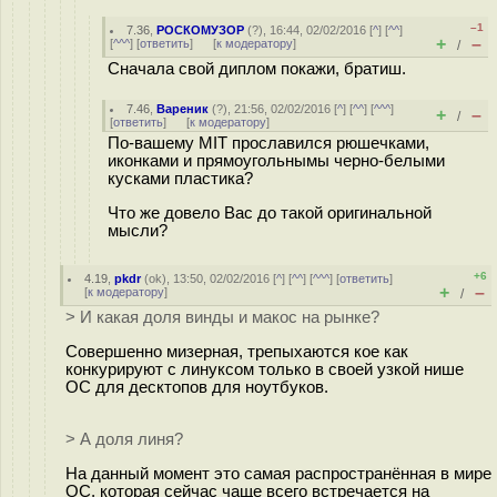
–1
7.36
,
РОСКОМУЗОР
(
?
), 16:44, 02/02/2016 [
^
] [
^^
]
+
–
[
^^^
] [
ответить
]
[
к модератору
]
/
Сначала свой диплом покажи, братиш.
7.46
,
Вареник
(
?
), 21:56, 02/02/2016 [
^
] [
^^
] [
^^^
]
+
–
/
[
ответить
]
[
к модератору
]
По-вашему MIT прославился рюшечками,
иконками и прямоугольнымы черно-белыми
кусками пластика?
Что же довело Вас до такой оригинальной
мысли?
+6
4.19
,
pkdr
(
ok
), 13:50, 02/02/2016 [
^
] [
^^
] [
^^^
] [
ответить
]
+
–
[
к модератору
]
/
> И какая доля винды и макос на рынке?
Совершенно мизерная, трепыхаются кое как
конкурируют с линуксом только в своей узкой нише
ОС для десктопов для ноутбуков.
> А доля линя?
На данный момент это самая распространённая в мире
ОС, которая сейчас чаще всего встречается на