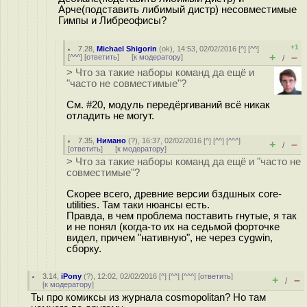
Арче(подставить либимый дистр) несовместимые
Гимпы и Либреофисы?
+1
7.28
,
Michael Shigorin
(
ok
), 14:53, 02/02/2016 [
^
] [
^^
]
+
–
[
^^^
] [
ответить
]
[
к модератору
]
/
> Что за такие наборы команд да ещё и
"часто не совместимые"?
См. #20, модуль передёргиваний всё никак
отладить не могут.
7.35
,
Нимано
(
?
), 16:37, 02/02/2016 [
^
] [
^^
] [
^^^
]
+
–
/
[
ответить
]
[
к модератору
]
> Что за такие наборы команд да ещё и "часто не
совместимые"?
Скорее всего, древние версии бздшных core-
utilities. Там таки нюансы есть.
Правда, в чем проблема поставить гнутые, я так
и не понял (когда-то их на седьмой форточке
видел, причем "нативную", не через cygwin,
сборку.
3.14
,
iPony
(
?
), 12:02, 02/02/2016 [
^
] [
^^
] [
^^^
] [
ответить
]
+
–
/
[
к модератору
]
Ты про комиксы из журнала cosmopolitan? Но там