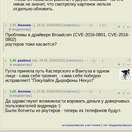
никак не значит, что смотрелку картинок нельзя
отдельно обновить.
1.32
,
Аноним
(
-
), 15:42, 02/02/2016 [
ответить
] [
﹢﹢﹢
] [
· · ·
]
[
↑
]
+
–
/
[
к модератору
]
Проблемы в драйвере Broadcom (CVE-2016-0801, CVE-2016-
0802)
роутеров тоже касается?
–1
1.49
,
pavlinux
(
ok
), 04:03, 03/02/2016 [
ответить
] [
﹢﹢﹢
] [
· · ·
]
+
–
[
к модератору
]
/
Гугла приняла путь Касперского и Вантуза в одном
лице - сама себя троянит, - сама себя победно
исправляет! "Покупайте Дырофоны Нехус!"
1.50
,
Аноним
(
-
), 07:28, 03/02/2016 [
ответить
] [
﹢﹢﹢
] [
· · ·
]
+
–
/
[
к модератору
]
Да здравствуют возможности воровать деньги у доверчивых
пользователей андроида :)
Были ботнеты из роутеров - теперь из телефонов будут.
игнорирование участников
|
лог модерирования