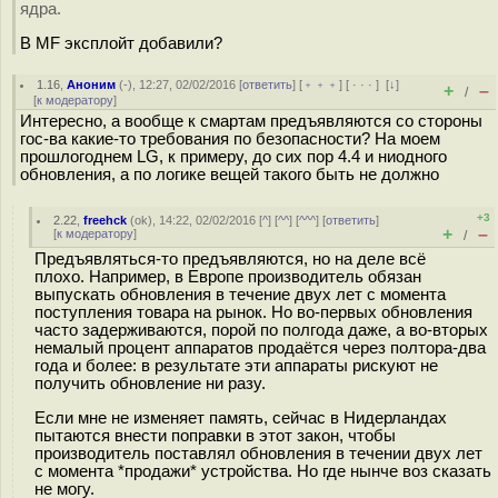
ядра.
В MF эксплойт добавили?
1.16
,
Аноним
(
-
), 12:27, 02/02/2016 [
ответить
] [
﹢﹢﹢
] [
· · ·
]
[
↓
]
+
–
/
[
к модератору
]
Интересно, а вообще к смартам предъявляются со стороны
гос-ва какие-то требования по безопасности? На моем
прошлогоднем LG, к примеру, до сих пор 4.4 и ниодного
обновления, а по логике вещей такого быть не должно
+3
2.22
,
freehck
(
ok
), 14:22, 02/02/2016 [
^
] [
^^
] [
^^^
] [
ответить
]
+
–
[
к модератору
]
/
Предъявляться-то предъявляются, но на деле всё
плохо. Например, в Европе производитель обязан
выпускать обновления в течение двух лет с момента
поступления товара на рынок. Но во-первых обновления
часто задерживаются, порой по полгода даже, а во-вторых
немалый процент аппаратов продаётся через полтора-два
года и более: в результате эти аппараты рискуют не
получить обновление ни разу.
Если мне не изменяет память, сейчас в Нидерландах
пытаются внести поправки в этот закон, чтобы
производитель поставлял обновления в течении двух лет
с момента *продажи* устройства. Но где нынче воз сказать
не могу.