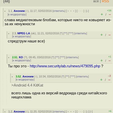
(44)
всё
|
RSS
+16
1.1
,
Аноним
(
-
), 11:17, 02/02/2016 [
ответить
] [
﹢﹢﹢
] [
· · ·
]
[
↓
]
+
–
[
к модератору
]
/
слава медиатековым блобам, которые никто не ковыряет из-
за их ненужности
2.3
,
MPEG LA
(
ok
), 11:21, 02/02/2016 [
^
] [
^^
] [
^^^
] [
ответить
]
+
–
/
[
к модератору
]
спредтрум наше все)
+1
2.51
,
КО
(
?
), 09:45, 03/02/2016 [
^
] [
^^
] [
^^^
] [
ответить
]
+
–
[
к модератору
]
/
Ты про это -
http://www.securitylab.ru/news/479095.php
?
–2
3.52
,
Аноним
(
-
), 10:34, 03/02/2016 [
^
] [
^^
] [
^^^
] [
ответить
]
+
–
[
к модератору
]
/
>Android 4.4 KitKat
всего лишь одна из версий ведроида среди китайского
нищехлама
+6
1.2
,
Аноним
(
-
), 11:20, 02/02/2016 [
ответить
] [
﹢﹢﹢
] [
· · ·
]
[
↓
] [
↑
]