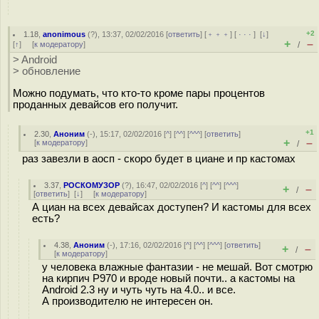
+2
1.18
,
anonimous
(
?
), 13:37, 02/02/2016 [
ответить
] [
﹢﹢﹢
] [
· · ·
]
[
↓
]
+
–
[
↑
] [
к модератору
]
/
> Android
> обновление
Можно подумать, что кто-то кроме пары процентов
проданных девайсов его получит.
+1
2.30
,
Аноним
(
-
), 15:17, 02/02/2016 [
^
] [
^^
] [
^^^
] [
ответить
]
+
–
[
к модератору
]
/
раз завезли в аосп - скоро будет в циане и пр кастомах
3.37
,
РОСКОМУЗОР
(
?
), 16:47, 02/02/2016 [
^
] [
^^
] [
^^^
]
+
–
/
[
ответить
]
[
↓
] [
к модератору
]
А циан на всех девайсах доступен? И кастомы для всех
есть?
4.38
,
Аноним
(
-
), 17:16, 02/02/2016 [
^
] [
^^
] [
^^^
] [
ответить
]
+
–
/
[
к модератору
]
у человека влажные фантазии - не мешай. Вот смотрю
на кирпич P970 и вроде новый почти.. а кастомы на
Android 2.3 ну и чуть чуть на 4.0.. и все.
А производителю не интересен он.