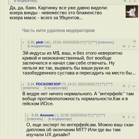
+
–
[
к модератору
]
/
Да, да, баян. Картинку все уже давно видели:
юзера винды - невежество это блаженство
юзера макос - всего за 99центов...
Часть нити удалена модератором
+3
5.20
,
pkdr
(
ok
), 13:54, 02/02/2016 [
^
] [
^^
] [
^^^
] [
ответить
]
+
–
[
к модератору
]
/
Эй индусы из M$, ваш, и без этого невероятно
кривой и низкокачественный, бот вообще
заглючился и начал сам себе отвечать. Ну
нельзя же так, вырвать бы ваши руки из
тазобедренного сустава и пересадить на место бы...
5.24
,
РОСКОМУЗОР
(
?
), 14:31, 02/02/2016 [
^
] [
^^
] [
^^^
]
+
–
/
[
ответить
]
[
к модератору
]
В ведре нет ничего нормального. А "интерфейс" там
вобще противоположность нормальности.Как и в
гейском ИОсе.
6.34
,
Аноним
(
-
), 15:58, 02/02/2016 [
^
] [
^^
] [
^^^
]
+
–
/
[
ответить
]
[
к модератору
]
О, еще эксперт по интерфейсам. Можно ваш скан
диплома об окончании MIT? Или где вы там
изучали UX дизайн?