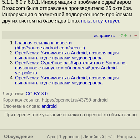
5.1.1, 6.0 и 6.0.1. Информация о проблеме с драйвером
Broadcom была отправлена производителю 25 октября.
Информация о возможной подверженности проблемам
других систем на базе ядра Linux
пока
отсутствует
.
+
–
исправить
/
+7
Главная ссылка к новости
(
http://source.android.com/secu...
)
OpenNews: Уязвимость в Android, позволяющая
выполнить код с правами медиасервера
OpenNews: Cудебное разбирательство c Samsung,
связанное с выпуском обновлений для Android-
устройств
OpenNews: Уязвимость в Android, позволяющая
выполнить код с правами медиасервера
Лицензия:
CC BY 3.0
Короткая ссылка: https://opennet.ru/43799-android
Ключевые слова:
android
При перепечатке указание ссылки на opennet.ru обязательно
Обсуждение
Ajax
|
1 уровень
|
Линейный
|
+/-
|
Раскрыть