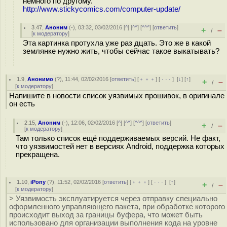
немного по другому.
http://www.stickycomics.com/computer-update/
3.47
,
Аноним
(
-
), 03:32, 03/02/2016 [
^
] [
^^
] [
^^^
] [
ответить
]
+
–
/
[
к модератору
]
Эта картинка протухла уже раз дцать. Это же в какой
землянке нужно жить, чтобы сейчас такое выкатывать?
1.9
,
Анонимо
(
?
), 11:44, 02/02/2016 [
ответить
] [
﹢﹢﹢
] [
· · ·
]
[
↓
] [
↑
]
+
–
/
[
к модератору
]
Напишите в новости список уязвимых прошивок, в оригинале
он есть
2.15
,
Аноним
(
-
), 12:06, 02/02/2016 [
^
] [
^^
] [
^^^
] [
ответить
]
+
–
/
[
к модератору
]
Там только список ещё поддерживаемых версий. Не факт,
что уязвимостей нет в версиях Android, поддержка которых
прекращена.
1.10
,
iPony
(
?
), 11:52, 02/02/2016 [
ответить
] [
﹢﹢﹢
] [
· · ·
]
[
↑
]
+
–
/
[
к модератору
]
> Уязвимость эксплуатируется через отправку специально
оформленного управляющего пакета, при обработке которого
происходит выход за границы буфера, что может быть
использовано для организации выполнения кода на уровне