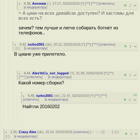
4.39
,
Аноним
(
-
), 17:17, 02/02/2016 [
^
] [
^^
] [
^^^
] [
ответить
]
+
–
/
[
к модератору
]
> А циан на всех девайсах доступен? И кастомы для
всех есть?
зачем? тем лучше и легче собирать ботнет из
телефонов..
3.42
,
turbo2001
(
ok
), 20:12, 02/02/2016 [
^
] [
^^
] [
^^^
] [
ответить
]
+
–
/
[
↑
] [
к модератору
]
В циане уже прилетело.
4.44
,
AlexYeCu_not_logged
(
?
), 21:39, 02/02/2016 [
^
] [
^^
]
+
–
/
[
^^^
] [
ответить
]
[
к модератору
]
Какой номер сборки?
+1
5.45
,
turbo2001
(
ok
), 21:47, 02/02/2016 [
^
] [
^^
] [
^^^
]
+
–
[
ответить
]
[
к модератору
]
/
Найтли 20160202
1.31
,
Crazy Alex
(
ok
), 15:24, 02/02/2016 [
ответить
] [
﹢﹢﹢
] [
· · ·
]
[
↓
]
+
–
/
[
↑
] [
к модератору
]