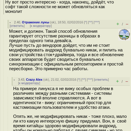
Ну вот просто интересно - когда, наконец, дойдёт, что
софт такой сложности не может обновляться как
монолит
2.40
,
Отражение луны
(
ok
), 18:50, 02/02/2016 [
^
] [
^^
] [
^^^
]
+
–
/
[
ответить
]
[
к модератору
]
Может, и должен. Такой способ обновления
гарантирует отсутствие разницы в образах в
пределах одного типа девайса.
Лучше пусть до вендоров дойдет, что им не стоит
модифицировать андроид буквально никак, и пилить на
свои устройства сток+драйвера, тогда и все обновление
своих аппаратов будет сводиться буквально к
синхронизации с официальным репозиторием и простой
пересборке. Это примерно час работы.
3.43
,
Crazy Alex
(
ok
), 21:02, 02/02/2016 [
^
] [
^^
] [
^^^
] [
ответить
]
+
–
/
[
к модератору
]
На примере линукса я не вижу особых проблем в
различиях между разными системами - системы
зависимостей вполне справляются. А вот в
идентичности - вижу: огранчиенный простор для
кастомизации пользователем и удобство атаки.
Опять же, не модифицировать никак - тоже плохо, мало
ли кто какую интеерсную фишку придумал. Вон, в своё
время китайцы здорово модифицировали андроид,
чтобы он номально работал с двумя симками - но это