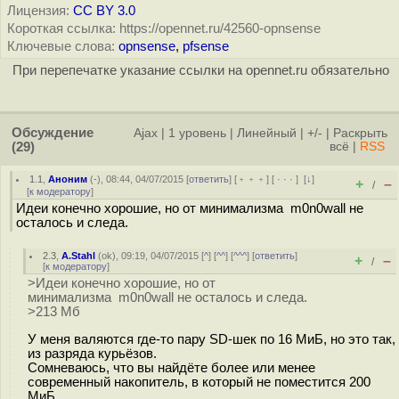
Лицензия:
CC BY 3.0
Короткая ссылка: https://opennet.ru/42560-opnsense
Ключевые слова:
opnsense
,
pfsense
При перепечатке указание ссылки на opennet.ru обязательно
Обсуждение
Ajax
|
1 уровень
|
Линейный
|
+/-
|
Раскрыть
(29)
всё
|
RSS
1.1
,
Аноним
(
-
), 08:44, 04/07/2015 [
ответить
] [
﹢﹢﹢
] [
· · ·
]
[
↓
]
+
–
/
[
к модератору
]
Идеи конечно хорошие, но от минимализма m0n0wall не
осталось и следа.
2.3
,
A.Stahl
(
ok
), 09:19, 04/07/2015 [
^
] [
^^
] [
^^^
] [
ответить
]
+
–
/
[
к модератору
]
>Идеи конечно хорошие, но от
минимализма m0n0wall не осталось и следа.
>213 Мб
У меня валяются где-то пару SD-шек по 16 МиБ, но это так,
из разряда курьёзов.
Сомневаюсь, что вы найдёте более или менее
современный накопитель, в который не поместится 200
МиБ.