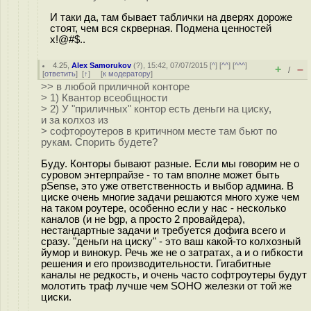
И таки да, там бывает таблички на дверях дороже
стоят, чем вся скрверная. Подмена ценностей
х!@#$..
4.25
,
Alex Samorukov
(
?
), 15:42, 07/07/2015 [
^
] [
^^
] [
^^^
]
+
–
/
[
ответить
]
[
↑
] [
к модератору
]
>> в любой приличной конторе
> 1) Квантор всеобщности
> 2) У "приличных" контор есть деньги на циску,
и за колхоз из
> софтороутеров в критичном месте там бьют по
рукам. Спорить будете?
Буду. Конторы бывают разные. Если мы говорим не о
суровом энтерпрайзе - то там вполне может быть
pSense, это уже ответственность и выбор админа. В
циске очень многие задачи решаются много хуже чем
на таком роутере, особенно если у нас - несколько
каналов (и не bgp, а просто 2 провайдера),
нестандартные задачи и требуется дофига всего и
сразу. "деньги на циску" - это ваш какой-то колхозный
йумор и винокур. Речь же не о затратах, а и о гибкости
решения и его производительности. Гигабитные
каналы не редкость, и очень часто софтроутеры будут
молотить траф лучше чем SOHO железки от той же
циски.