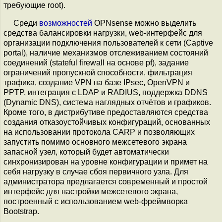
требующие root).
Среди
возможностей
OPNsense можно выделить
средства балансировки нагрузки, web-интерфейс для
организации подключения пользователей к сети (Captive
portal), наличие механизмов отслеживанием состояний
соединений (stateful firewall на основе pf), задание
ограничений пропускной способности, фильтрация
трафика, создание VPN на базе IPsec, OpenVPN и
PPTP, интеграция с LDAP и RADIUS, поддержка DDNS
(Dynamic DNS), система наглядных отчётов и графиков.
Кроме того, в дистрибутиве предоставляются средства
создания отказоустойчивых конфигураций, основанных
на использовании протокола CARP и позволяющих
запустить помимо основного межсетевого экрана
запасной узел, который будет автоматически
синхронизирован на уровне конфигурации и примет на
себя нагрузку в случае сбоя первичного узла. Для
администратора предлагается современный и простой
интерфейс для настройки межсетевого экрана,
построенный с использованием web-фреймворка
Bootstrap.