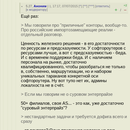
+2
5.27
,
Аноним
(
-
), 17:17, 07/07/2015 [
^
] [
^^
] [
^^^
] [
ответить
]
+
–
[
к модератору
]
/
Ещё раз:
> Мы говорили про "приличные" конторы, вообще-то.
Про российские импортозамещающие реалии -
отдельный разговор.
Ценность железного решения - в его достаточности
по ресурсам и предсказуемости. У софтороутеров с
ресурсами лучше, а вот с предсказуемостью - беда.
И с временем поддержки беда. И с наличием
персонала на рынке, достаточно
квалифицированного, чтобы разобраться не только
в, собственно, маршрутизации, но и набором
уникальных тараканов конкретной оси
софтороутера. Ну вот тупо нет их, админы
локалхоста не в счёт.
> Если мы говорим не о суровом энтерпрайзе
50+ филиалов, своя AS... - это как, уже достаточно
"суровый энтерпрайз"?
> нестандартные задачи и требуется дофига всего и
сразу