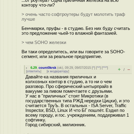
...от роутера? Одна приличная железка на всю
контору что-ли?
> очень часто софтроутеры будут молотить траф
лучше
Бенчмарки, пруфы - в студию. Без них буду считать
это предложение чьей-то влажной фантазией.
> чем SOHO железки
Ви таки определитесь, или вы говорите за SOHO-
сегмент, или за реальное предприятие.
6.29
,
count0krsk
(
ok
), 09:29, 09/07/2015 [
^
] [
^^
] [
^^^
]
+
–
/
[
ответить
]
[
к модератору
]
Давайте-ка названия приличных и
колхозных контор в студию, а то ни о чем
разговор. Про сферический ынтырпрайз в
вакууме за пивом помечтаете с друзьями.
У нас в "приличных" стоят Микротики (в
государственных типа РЖД нередки Цицки), и это
считается ТруЪ. В остальных - ISA Server, Traffic
Inspector, BSD, Linux И что БГ пошлёт. Ездил по
всему городу, и гос. учреждениям, поддерживал 1
софтинку.
Город сибирский, милионник.