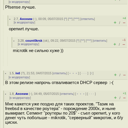
[
к модератору
]
Pfsense лучше.
+4
2.7
,
Аноним
(
-
), 00:09, 05/07/2015 [
^
] [
^^
] [
^^^
] [
ответить
]
+
–
[
к модератору
]
/
openwrt лучше.
–1
3.28
,
count0krsk
(
ok
), 09:22, 09/07/2015 [
^
] [
^^
] [
^^^
] [
ответить
]
+
–
[
к модератору
]
/
microtik не сильно хуже ))
1.5
,
ivd
(
?
), 21:53, 04/07/2015 [
ответить
] [
﹢﹢﹢
] [
· · ·
]
[
↑
]
+
–
/
[
к модератору
]
В этом релизе напрочь отваливается DHCP сервер :-(
+1
1.8
,
Аноним
(
-
), 04:49, 05/07/2015 [
ответить
] [
﹢﹢﹢
] [
· · ·
]
+
–
[
к модератору
]
/
Мне кажется уже поздно для таких проектов. "Тазик на
freebsd в качестве роутера" - порождение 2000х, и ныне
вымирает. Сегмент "роутеры по 20$" - съел openwrt, у кого
денег чуть побольше - mikrotik, "серверный" микротик, и б/у
циски.