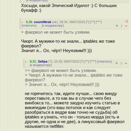
[
к модератору
]
Хосыди, какой Эпический Идилот :) С больших
букафф :)
–1
5.30
,
count0krsk
(
ok
), 09:34, 09/07/2015 [
^
] [
^^
] [
^^^
]
+
–
[
ответить
]
[
к модератору
]
/
> фаервол не может быть узявим.
Чиорт. А мужики-то не знали... iptables же тоже
фаервол?
Значит я... Ох, чёрт! Неуязвим!!! )))
6.31
,
Зебра
(
?
), 10:29, 09/07/2015 [
^
] [
^^
] [
^^^
] [
ответить
]
+
–
/
[
к модератору
]
>> фаервол не может быть узявим.
> Чиорт. А мужики-то не знали... iptables же тоже
фаервол?
> Значит я... Ох, чёрт! Неуязвим!!! )))
не горячитесь так, идите лучше... свою винду
переставьте, а то как вы в случае чего без
винбокса то... можете заодно изучить статью в
википедии (это ваш потолок и как следует
разобраться в ведре вам точно не судьба) об
iptables и узнать, что он - только морда (есть и
другие, не одна и не две), а линуксовый фаервол
называется netfilter.