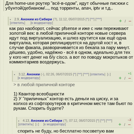
Для home-use роутер "всё-в-одом", идут обычные писюки с
убунтой/дебианом/..., под торренты, апач, iptv и т.д..
2.9
,
Аноним из Сибири
(
?
), 11:12, 05/07/2015 [
^
] [
^^
] [
^^^
]
+
–
/
[
ответить
]
[
к модератору
]
как раз наоборот, сейчас pfsense и иже с ним переживают
золотой век: в любой приличной конторе новые сервера
идут под виртуализацию, и шлюз крутится как ещё одна
виртуалка, которая реплицируется на другой хост и, в
случае факапа, разворачивается из бекапа за пару минут.
дёшево, удобно, надёжно - всё в одном, идеально для тех
у кого нет денег на б/у cisco. а вот по поводу мокротыков от
комментариев воздержусь.
+1
3.12
,
Аноним
(
-
), 02:26, 06/07/2015 [
^
] [
^^
] [
^^^
] [
ответить
]
[
↓
]
+
–
[
к модератору
]
/
> в любой приличной конторе
1) Квантор всеобщности
2) У "приличных" контор есть деньги на циску, и за
колхоз из софтороутеров в критичном месте там бьют по
рукам. Спорить будете?
–2
4.13
,
Аноним из Сибири
(
?
), 07:12, 06/07/2015 [
^
] [
^^
] [
^^^
]
+
–
[
ответить
]
[
↓
] [
к модератору
]
/
спорить не буду, но бесплатно посоветую вам