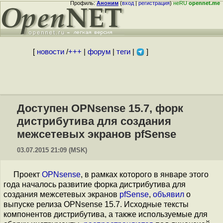
Профиль:
Аноним
(
вход
|
регистрация
)
неRU
opennet.me
[
новости
/
+++
|
форум
|
теги
|
]
Доступен OPNsense 15.7, форк
дистрибутива для создания
межсетевых экранов pfSense
03.07.2015 21:09 (MSK)
Проект
OPNsense
, в рамках которого в январе этого
года началось развитие форка дистрибутива для
создания межсетевых экранов
pfSense
,
объявил
о
выпуске релиза OPNsense 15.7. Исходные тексты
компонентов дистрибутива, а также используемые для