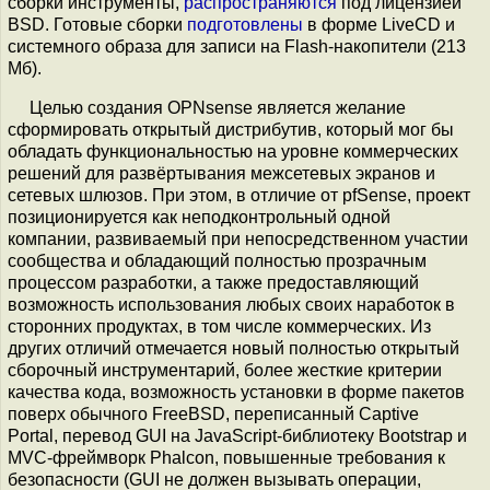
сборки инструменты,
распространяются
под лицензией
BSD. Готовые сборки
подготовлены
в форме LiveCD и
системного образа для записи на Flash-накопители (213
Мб).
Целью создания OPNsense является желание
сформировать открытый дистрибутив, который мог бы
обладать функциональностью на уровне коммерческих
решений для развёртывания межсетевых экранов и
сетевых шлюзов. При этом, в отличие от pfSense, проект
позиционируется как неподконтрольный одной
компании, развиваемый при непосредственном участии
сообщества и обладающий полностью прозрачным
процессом разработки, а также предоставляющий
возможность использования любых своих наработок в
сторонних продуктах, в том числе коммерческих. Из
других отличий отмечается новый полностью открытый
сборочный инструментарий, более жесткие критерии
качества кода, возможность установки в форме пакетов
поверх обычного FreeBSD, переписанный Captive
Portal, перевод GUI на JavaScript-библиотеку Bootstrap и
MVC-фреймворк Phalcon, повышенные требования к
безопасности (GUI не должен вызывать операции,