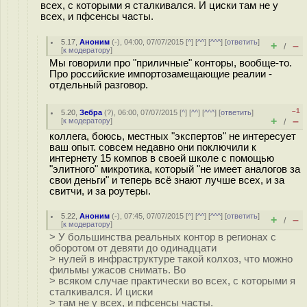
всех, с которыми я сталкивался. И циски там не у
всех, и пфсенсы часты.
5.17
,
Аноним
(
-
), 04:00, 07/07/2015 [
^
] [
^^
] [
^^^
] [
ответить
]
+
–
/
[
к модератору
]
Мы говорили про "приличные" конторы, вообще-то.
Про российские импортозамещающие реалии -
отдельный разговор.
–1
5.20
,
Зебра
(
?
), 06:00, 07/07/2015 [
^
] [
^^
] [
^^^
] [
ответить
]
+
–
[
к модератору
]
/
коллега, боюсь, местных "экспертов" не интересует
ваш опыт. совсем недавно они поключили к
интернету 15 компов в своей школе с помощью
"элитного" микротика, который "не имеет аналогов за
свои деньги" и теперь всё знают лучше всех, и за
свитчи, и за роутеры.
5.22
,
Аноним
(
-
), 07:45, 07/07/2015 [
^
] [
^^
] [
^^^
] [
ответить
]
+
–
/
[
к модератору
]
> У большинства реальных контор в регионах с
оборотом от девяти до одинадцати
> нулей в инфраструктуре такой колхоз, что можно
фильмы ужасов снимать. Во
> всяком случае практически во всех, с которыми я
сталкивался. И циски
> там не у всех, и пфсенсы часты.