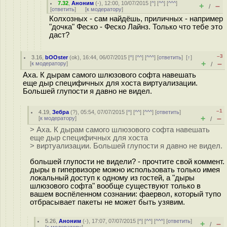
7.32
,
Аноним
(
-
), 12:00, 10/07/2015 [
^
] [
^^
] [
^^^
]
+
–
/
[
ответить
]
[
к модератору
]
Колхозных - сам найдёшь, приличных - например
"дочка" Феско - Феско Лайнз. Только что тебе это
даст?
–3
3.16
,
bOOster
(
ok
), 16:44, 06/07/2015 [
^
] [
^^
] [
^^^
] [
ответить
]
[
↑
]
+
–
[
к модератору
]
/
Аха. К дырам самого шлюзового софта навешать
еще дыр специфичных для хоста виртуализации.
Большей глупости я давно не видел.
–1
4.19
,
Зебра
(
?
), 05:54, 07/07/2015 [
^
] [
^^
] [
^^^
] [
ответить
]
+
–
[
к модератору
]
/
> Аха. К дырам самого шлюзового софта навешать
еще дыр специфичных для хоста
> виртуализации. Большей глупости я давно не видел.
большей глупости не видели? - прочтите свой коммент.
дыры в гипервизоре можно использовать только имея
локальный доступ к одному из гостей, а "дыры
шлюзового софта" вообще существуют только в
вашем воспёленном сознании: фаервол, который тупо
отбрасывает пакеты не может быть узявим.
5.26
,
Аноним
(
-
), 17:07, 07/07/2015 [
^
] [
^^
] [
^^^
] [
ответить
]
+
–
/