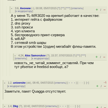
3.6
,
Аноним
(
-
), 00:08, 05/07/2015 [
^
] [
^^
] [
^^^
] [
ответить
]
+
–
/
[
к модератору
]
А у меня TL-MR3020 на openwrt работает в качестве:
1. интернет гейта с файрволом
2. dns proxy
3. ssh прокси
4. vpn клиента
5. беспроводного принт-сервера
6. wifi AP
7. сетевой smb шары
В этом устройстве 1(один) мегабайт флеш-памяти.
4.24
,
Alex Samorukov
(
?
), 15:37, 07/07/2015 [
^
] [
^^
] [
^^^
]
+
–
/
[
ответить
]
[
к модератору
]
новость_не_читай_коммент_оставляй. При чем
тут pfsense и freebsd вообще, а?
–1
1.2
,
universite
(
ok
), 08:45, 04/07/2015 [
ответить
] [
﹢﹢﹢
] [
· · ·
]
[
↑
]
+
–
[
к модератору
]
/
Заметьте, пакет Quagga отсутствует.
1.4
,
Dkg
(
?
), 10:42, 04/07/2015 [
ответить
] [
﹢﹢﹢
] [
· · ·
]
[
↓
]
+
–
/