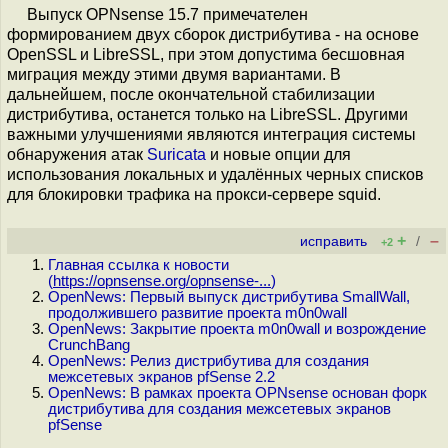
Выпуск OPNsense 15.7 примечателен
формированием двух сборок дистрибутива - на основе
OpenSSL и LibreSSL, при этом допустима бесшовная
миграция между этими двумя вариантами. В
дальнейшем, после окончательной стабилизации
дистрибутива, останется только на LibreSSL. Другими
важными улучшениями являются интеграция системы
обнаружения атак
Suricata
и новые опции для
использования локальных и удалённых черных списков
для блокировки трафика на прокси-сервере squid.
+
–
исправить
/
+2
Главная ссылка к новости
(
https://opnsense.org/opnsense-...
)
OpenNews: Первый выпуск дистрибутива SmallWall,
продолжившего развитие проекта m0n0wall
OpenNews: Закрытие проекта m0n0wall и возрождение
CrunchBang
OpenNews: Релиз дистрибутива для создания
межсетевых экранов pfSense 2.2
OpenNews: В рамках проекта OPNsense основан форк
дистрибутива для создания межсетевых экранов
pfSense