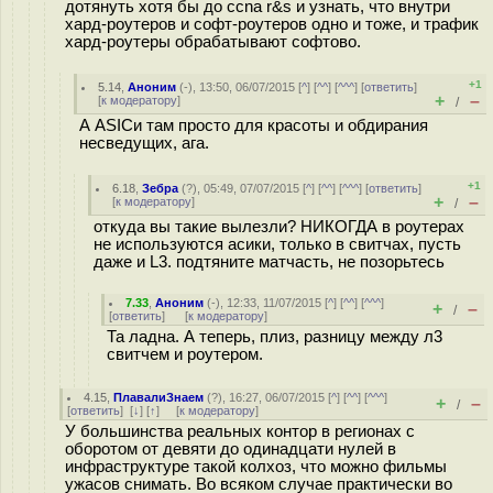
дотянуть хотя бы до ccna r&s и узнать, что внутри
хард-роутеров и софт-роутеров одно и тоже, и трафик
хард-роутеры обрабатывают софтово.
+1
5.14
,
Аноним
(
-
), 13:50, 06/07/2015 [
^
] [
^^
] [
^^^
] [
ответить
]
+
–
[
к модератору
]
/
А ASICи там просто для красоты и обдирания
несведущих, ага.
+1
6.18
,
Зебра
(
?
), 05:49, 07/07/2015 [
^
] [
^^
] [
^^^
] [
ответить
]
+
–
[
к модератору
]
/
откуда вы такие вылезли? НИКОГДА в роутерах
не используются асики, только в свитчах, пусть
даже и L3. подтяните матчасть, не позорьтесь
7.33
,
Аноним
(
-
), 12:33, 11/07/2015 [
^
] [
^^
] [
^^^
]
+
–
/
[
ответить
]
[
к модератору
]
Та ладна. А теперь, плиз, разницу между л3
свитчем и роутером.
4.15
,
ПлавалиЗнаем
(
?
), 16:27, 06/07/2015 [
^
] [
^^
] [
^^^
]
+
–
/
[
ответить
]
[
↓
] [
↑
] [
к модератору
]
У большинства реальных контор в регионах с
оборотом от девяти до одинадцати нулей в
инфраструктуре такой колхоз, что можно фильмы
ужасов снимать. Во всяком случае практически во