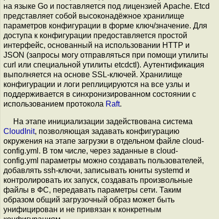
на языке Go и поставляется под лицензией Apache. Etcd
представляет собой высоконадёжное хранилище
параметров конфигурации в форме ключ/значение. Для
доступа к конфигурации предоставляется простой
интерфейс, основанный на использовании HTTP и
JSON (запросы могу отправляться при помощи утилиты
curl или специальной утилиты etcdctl). Аутентификация
выполняется на основе SSL-ключей. Хранилище
конфигурации и логи реплицируются на все узлы и
поддерживается в синхронизированном состоянии с
использованием протокола
Raft
.
На этапе инициализации задействована система
CloudInit
, позволяющая задавать конфигурацию
окружения на этапе загрузки в отдельном файле cloud-
config.yml. В том числе, через заданные в cloud-
config.yml параметры можно создавать пользователей,
добавлять ssh-ключи, записывать юниты systemd и
контролировать их запуск, создавать произвольные
файлы в ФС, передавать параметры сети. Таким
образом общий загрузочный образ может быть
унифицирован и не привязан к конкретным