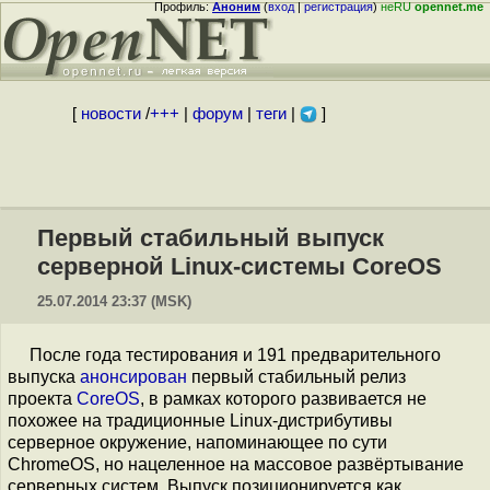
Профиль:
Аноним
(
вход
|
регистрация
)
неRU
opennet.me
[
новости
/
+++
|
форум
|
теги
|
]
Первый стабильный выпуск
серверной Linux-системы CoreOS
25.07.2014 23:37 (MSK)
После года тестирования и 191 предварительного
выпуска
анонсирован
первый стабильный релиз
проекта
CoreOS
, в рамках которого развивается не
похожее на традиционные Linux-дистрибутивы
серверное окружение, напоминающее по сути
ChromeOS, но нацеленное на массовое развёртывание
серверных систем. Выпуск позиционируется как