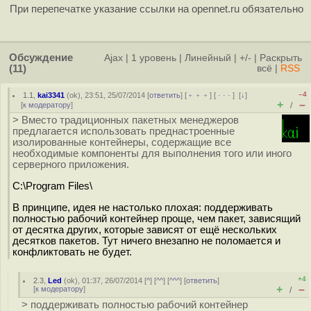
При перепечатке указание ссылки на opennet.ru обязательно
Обсуждение
Ajax
|
1 уровень
|
Линейный
|
+/-
|
Раскрыть
(11)
всё
|
RSS
–4
1.1
,
kai3341
(
ok
), 23:51, 25/07/2014 [
ответить
] [
﹢﹢﹢
] [
· · ·
]
[
↓
]
+
–
[
к модератору
]
/
> Вместо традиционных пакетных менеджеров
предлагается использовать преднастроенные
изолированные контейнеры, содержащие все
необходимые компоненты для выполнения того или иного
серверного приложения.
C:\Program Files\
В принципе, идея не настолько плохая: поддерживать
полностью рабочий контейнер проще, чем пакет, зависящий
от десятка других, которые зависят от ещё нескольких
десятков пакетов. Тут ничего внезапно не поломается и
конфликтовать не будет.
+4
2.3
,
Led
(
ok
), 01:37, 26/07/2014 [
^
] [
^^
] [
^^^
] [
ответить
]
+
–
[
к модератору
]
/
> поддерживать полностью рабочий контейнер