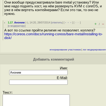
Они вообще предусматривали bare metal установку? Или
мне надо поднять хост, на нём развернуть KVM с coreOS, и
уже в нём вертеть контейнерами? Если это так, то оно не
нужно.
1.17
,
Аноним
(
-
), 14:20, 28/07/2014 [
ответить
] [
﹢﹢﹢
] [
· · ·
]
+
–
/
[
к модератору
]
А вот по ссылке пройти религия не позволяет. коллега?
https://coreos.com/docs/running-coreos/bare-metal/installing-to-
disk/
игнорирование участников
|
лог модерирования
Добавить комментарий
Имя:
E-Mail:
Текст: