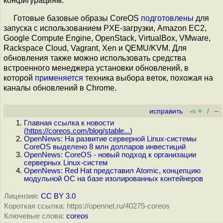
конфигурациям.
Готовые базовые образы CoreOS
подготовлены
для
запуска c использованием PXE-загрузки, Amazon EC2,
Google Compute Engine, OpenStack, VirtualBox, VMware,
Rackspace Cloud, Vagrant, Xen и QEMU/KVM. Для
обновления также можно использовать средства
встроенного менеджера установки обновлений, в
которой
применяется
техника выбора веток, похожая на
каналы обновлений в Chrome.
+
–
исправить
/
+6
Главная ссылка к новости
(
https://coreos.com/blog/stable...
)
OpenNews: На развитие серверной Linux-системы
CoreOS выделено 8 млн долларов инвестиций
OpenNews: CoreOS - новый подход к организации
серверных Linux-систем
OpenNews: Red Hat представил Atomic, концепцию
модульной ОС на базе изолированных контейнеров
Лицензия:
CC BY 3.0
Короткая ссылка: https://opennet.ru/40275-coreos
Ключевые слова:
coreos