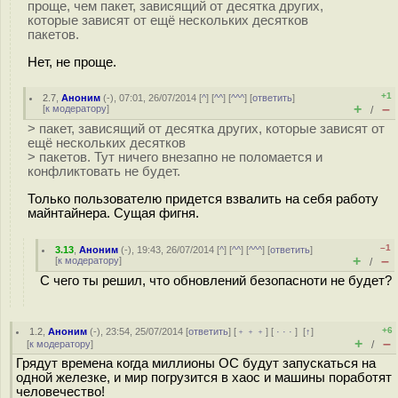
проще, чем пакет, зависящий от десятка других,
которые зависят от ещё нескольких десятков
пакетов.
Нет, не проще.
+1
2.7
,
Аноним
(
-
), 07:01, 26/07/2014 [
^
] [
^^
] [
^^^
] [
ответить
]
+
–
[
к модератору
]
/
> пакет, зависящий от десятка других, которые зависят от
ещё нескольких десятков
> пакетов. Тут ничего внезапно не поломается и
конфликтовать не будет.
Только пользователю придется взвалить на себя работу
майнтайнера. Сущая фигня.
–1
3.13
,
Аноним
(
-
), 19:43, 26/07/2014 [
^
] [
^^
] [
^^^
] [
ответить
]
+
–
[
к модератору
]
/
С чего ты решил, что обновлений безопасноти не будет?
+6
1.2
,
Аноним
(
-
), 23:54, 25/07/2014 [
ответить
] [
﹢﹢﹢
] [
· · ·
]
[
↑
]
+
–
[
к модератору
]
/
Грядут времена когда миллионы ОС будут запускаться на
одной железке, и мир погрузится в хаос и машины поработят
человечество!