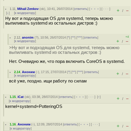
1.11
,
Mihail Zenkov
(
ok
), 10:41, 26/07/2014 [
ответить
] [
﹢﹢﹢
] [
· · ·
]
+
–
/
[
↓
] [
к модератору
]
Ну вот и подходящая OS для systemd, теперь можно
выпиливать systemd из остальных дистров :)
+4
2.12
,
anonim
(
?
), 10:56, 26/07/2014 [
^
] [
^^
] [
^^^
] [
ответить
]
+
–
[
к модератору
]
/
>Ну вот и подходящая OS для systemd, теперь можно
выпиливать systemd из остальных дистров :)
Нет. Очевидно же, что пора включить CoreOS в systemd.
2.14
,
Аноним
(
-
), 17:15, 27/07/2014 [
^
] [
^^
] [
^^^
] [
ответить
]
+
–
/
[
к модератору
]
всё уже, поздно. ищи работу по силам
1.15
,
iCat
(
ok
), 03:38, 28/07/2014 [
ответить
] [
﹢﹢﹢
] [
· · ·
]
[
↑
]
+
–
/
[
к модератору
]
kernel+systemd=PotteringOS
1.16
,
Аноним
(
-
), 12:09, 28/07/2014 [
ответить
] [
﹢﹢﹢
] [
· · ·
]
+
–
/
[
к модератору
]