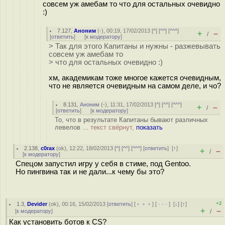
совсем уж амебам то что для остальных очевидно
:)
7.127
,
Аноним
(
-
), 00:19, 17/02/2013 [
^
] [
^^
] [
^^^
]
+
–
/
[
ответить
]
[
к модератору
]
> Так для этого Капитаны и нужны - разжевывать
совсем уж амебам то
> что для остальных очевидно :)
хм, академикам тоже многое кажется очевидным,
что не является очевидным на самом деле, и чо?
8.131
,
Аноним
(
-
), 11:31, 17/02/2013 [
^
] [
^^
] [
^^^
]
+
–
/
[
ответить
]
[
к модератору
]
То, что в результате Капитаны бывают различных
левелов ...
текст свёрнут,
показать
2.138
,
c0rax
(
ok
), 12:22, 18/02/2013 [
^
] [
^^
] [
^^^
] [
ответить
]
[
↑
]
+
–
/
[
к модератору
]
Спецом запустил игру у себя в стиме, под Gentoo.
Но пингвина так и не дали...к чему бы это?
+2
1.3
,
Devider
(
ok
), 00:16, 15/02/2013 [
ответить
] [
﹢﹢﹢
] [
· · ·
]
[
↓
] [
↑
]
+
–
[
к модератору
]
/
Как установить ботов к CS?