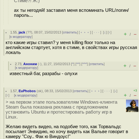
Стиме?! Ж:)
ах ты негодяй! заставил меня вспоминать URL/логин/
пароль...
1.55
,
jack
(
??
), 08:07, 15/02/2013 [
ответить
] [
﹢﹢﹢
] [
· · ·
]
[
↓
] [
↑
]
+
–
/
[
к модератору
]
кто какие игры ставил? у меня killing floor только на
английском стартует, хотя в стиме, в свойствах игры русская
локаль
2.73
,
Аноним
(
-
), 11:27, 15/02/2013 [
^
] [
^^
] [
^^^
] [
ответить
]
+
–
/
[
к модератору
]
известный баг, разрабы - олухи
+3
1.57
,
EuPhobos
(
ok
), 08:33, 15/02/2013 [
ответить
] [
﹢﹢﹢
] [
· · ·
]
[
↓
]
+
–
[
↑
] [
к модератору
]
/
> на первом этапе пользователям Windows-клиента
Steam была показана реклама с предложением
установить Ubuntu и протестировать работу игр в
Linux.
Желаю видеть видео, на подобие того, как Торвальдс
посылает Энвидию, но хочу видеть как Вальве говорит в
камеру "Соу.. Фак ю Виндоус!"