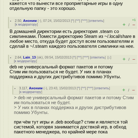
кажется что вынести все проприетарные игры в одну
отдельную папку - это хорошо.
+1
2.50
,
Аноним
(
-
), 07:24, 15/02/2013 [
^
] [
^^
] [
^^^
] [
ответить
]
+
–
[
к модератору
]
/
В домашней директории есть директория .steam со
симлинками. Помести директорию Steam из ~/.local/share в
любое место, откуда будет доступ всем пользователям и
сделай в ~/.steam каждого пользователя симлинки на нее.
2.64
,
Lain_13
(
ok
), 09:54, 15/02/2013 [
^
] [
^^
] [
^^^
] [
ответить
]
[
↓
]
+
–
/
[
к модератору
]
deb не универсальный формат пакетов и потому
Стим им пользоваться не будет. У них в планах
поддержка и других дистрибутивов помимо Убунты.
3.117
,
Аноним
(
-
), 23:43, 15/02/2013 [
^
] [
^^
] [
^^^
] [
ответить
]
+
–
/
[
к модератору
]
> deb не универсальный формат пакетов и потому Стим
им пользоваться не будет.
> У них в планах поддержка и других дистрибутивов
помимо Убунты.
при чём тут игры и .deb вообще? стим и является той
системой, которвя занимается доствкой игр, в обход
пакетного менеджера, по крайней мере пока