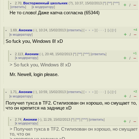
2.70
,
Восторженный школьник
(
?
), 10:37, 15/02/2013 [
^
] [
^^
] [
^^^
]
+
–
/
[
ответить
]
[
к модератору
]
Не то слово! Даже капча согласна (65344)
+4
1.69
,
Аноним
(
-
), 10:24, 15/02/2013 [
ответить
] [
﹢﹢﹢
] [
· · ·
]
[
↓
] [
↑
]
+
–
[
к модератору
]
/
So fuck you, Windows 8! xD
+1
2.113
,
Аноним
(
-
), 20:48, 15/02/2013 [
^
] [
^^
] [
^^^
] [
ответить
]
+
–
[
к модератору
]
/
> So fuck you, Windows 8! xD
Mr. Newell, login please.
+2
1.71
,
Аноним
(
-
), 10:59, 15/02/2013 [
ответить
] [
﹢﹢﹢
] [
· · ·
]
[
↓
] [
↑
]
+
–
[
к модератору
]
/
Получил тукса в TF2. Стилизован он хорошо, но смущает то,
что он крепится на заднице xD
2.74
,
Аноним
(
-
), 11:29, 15/02/2013 [
^
] [
^^
] [
^^^
] [
ответить
]
+
–
/
[
к модератору
]
> Получил тукса в TF2. Стилизован он хорошо, но смущает
то, что он