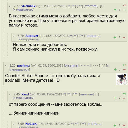
–1
2.77
,
xRemaLx
(
?
), 11:38, 15/02/2013 [
^
] [
^^
] [
^^^
] [
ответить
]
[
↑
]
+
–
[
к модератору
]
/
В настройках стима можно добавить любое место для
установки игр. При установке игры выбираем настроенную
папку и готово.
3.79
,
Аноним
(
-
), 11:58, 15/02/2013 [
^
] [
^^
] [
^^^
] [
ответить
]
+
–
/
[
к модератору
]
Нельзя для всех добавить.
Я сам сейчас написал в их тех. потдержку.
+2
1.26
,
pavlinux
(
ok
), 01:39, 15/02/2013 [
ответить
] [
﹢﹢﹢
] [
· · ·
]
[
↓
] [
↑
]
+
–
[
к модератору
]
/
Counter-Strike: Source - стоит как бутыль пива и
вобла!!! Мечта детства! :D
+6
2.45
,
Xasd
(
ok
), 05:26, 15/02/2013 [
^
] [
^^
] [
^^^
] [
ответить
]
[
↓
]
+
–
[
к модератору
]
/
от твоего сообщения -- мне захотелось воблы..
....блииииииииииииииииин
3.99
,
Ne01eX
(
??
), 15:43, 15/02/2013 [
^
] [
^^
] [
^^^
] [
ответить
]
+
–
/
[
к модератору
]