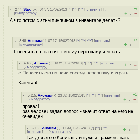
+6
2.44
,
Stax
(
ok
), 04:37, 15/02/2013 [
^
] [
^^
] [
^^^
] [
ответить
]
[
↓
]
+
–
[
к модератору
]
/
А что потом с этим пингвином в инвентаре делать?
+5
3.48
,
Аноним
(
-
), 07:17, 15/02/2013 [
^
] [
^^
] [
^^^
] [
ответить
]
+
–
[
к модератору
]
/
Повесить его на пояс своему персонажу и играть
4.106
,
Аноним
(
-
), 18:21, 15/02/2013 [
^
] [
^^
] [
^^^
] [
ответить
]
+
–
/
[
к модератору
]
> Повесить его на пояс своему персонажу и играть
Капитан!
+1
5.115
,
Аноним
(
-
), 23:32, 15/02/2013 [
^
] [
^^
] [
^^^
] [
ответить
]
+
–
[
к модератору
]
/
провал!
раз человек задал вопрос - значит ответ на него не
очевиден
6.122
,
Аноним
(
-
), 14:33, 16/02/2013 [
^
] [
^^
] [
^^^
]
+
–
/
[
ответить
]
[
к модератору
]
Так для этого Капитаны и нужны - разжевывать