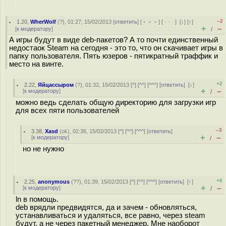
–2
1.20
,
WherWolf
(
?
), 01:27, 15/02/2013 [
ответить
] [
﹢﹢﹢
] [
· · ·
]
[
↓
] [
↑
]
+
–
[
к модератору
]
/
А игры будут в виде deb-пакетов? А то почти единственный
недостаок Steam на сегодня - это то, что он скачивает игры в
папку пользователя. Пять юзеров - пятикратный траффик и
место на винте.
+2
2.22
,
Яйцассыром
(
?
), 01:32, 15/02/2013 [
^
] [
^^
] [
^^^
] [
ответить
]
[
↓
]
+
–
[
к модератору
]
/
можно ведь сделать общую директорию для загрузки игр
для всех пяти пользователей
–3
3.38
,
Xasd
(
ok
), 02:36, 15/02/2013 [
^
] [
^^
] [
^^^
] [
ответить
]
+
–
[
к модератору
]
/
но не нужно
+6
2.25
,
anonymous
(
??
), 01:39, 15/02/2013 [
^
] [
^^
] [
^^^
] [
ответить
]
[
↑
]
+
–
[
к модератору
]
/
ln в помощь.
deb врядли предвидятся, да и зачем - обновляться,
устанавливаться и удаляться, все равно, через steam
будут, а не через пакетный менеджер. Мне наоборот