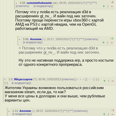
–2
4.58
,
commiethebeastie
(
ok
), 09:05, 15/02/2013 [
^
] [
^^
] [
^^^
]
+
–
[
ответить
]
[
к модератору
]
/
Потому что у nvidia есть реализация d3d в
расширениях gl_nv_. И вайн под них заточен.
Поэтому проще перенести игры xbox360 с картой
АМД на PS3 с картой нвидиа, чем на OpenGL
работающий на AMD.
+4
5.66
,
Аноним
(
-
), 10:17, 15/02/2013 [
^
] [
^^
] [
^^^
] [
ответить
]
+
–
[
к модератору
]
/
> Потому что у nvidia есть реализация d3d в
расширениях gl_nv_. И вайн под них заточен.
Ну это не нативная поддержка игр, а просто костыли
от одного конкретного проприераса.
1.9
,
Яйцассыром
(
?
), 00:49, 15/02/2013 [
ответить
] [
﹢﹢﹢
] [
· · ·
]
[
↓
]
+
–
/
[
↑
] [
к модератору
]
Жителям Украины возможно пользоваться российским
магазином steam, если да, то как?
У меня все цены в долларах и они выше, чем рублевые
варианты цен.
–1
2.14
,
Аноним
(
-
), 00:57, 15/02/2013 [
^
] [
^^
] [
^^^
] [
ответить
]
+
–
[
к модератору
]
/