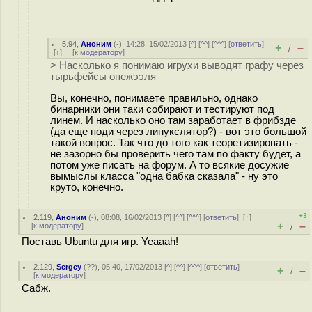
5.94
,
Аноним
(
-
), 14:28, 15/02/2013 [
^
] [
^^
] [
^^^
] [
ответить
]
+
–
/
[
↑
] [
к модератору
]
> Насколько я понимаю игрухи выводят графу через
тырьфейсы опежээля
Вы, конечно, понимаете правильно, однако
бинарники они таки собирают и тестируют под
линем. И насколько оно там заработает в фрибзде
(да еще поди через линукслятор?) - вот это большой
такой вопрос. Так что до того как теоретизировать -
не зазорно бы проверить чего там по факту будет, а
потом уже писать на форум. А то всякие досужие
вымыслы класса "одна бабка сказала" - ну это
круто, конечно.
+3
2.119
,
Аноним
(
-
), 08:08, 16/02/2013 [
^
] [
^^
] [
^^^
] [
ответить
]
[
↑
]
+
–
[
к модератору
]
/
Поставь Ubuntu для игр. Yeaaah!
2.129
,
Sergey
(
??
), 05:40, 17/02/2013 [
^
] [
^^
] [
^^^
] [
ответить
]
+
–
/
[
к модератору
]
Сабж.