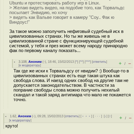
Ubuntu и протестировать работу игр в Linux.
> Желаю видеть видео, на подобие того, как Торвальдс
посылает Энвидию, но хочу
> видеть как Вальве говорит в камеру "Соу.. Фак ю
Виндоус!"
За такое можно заполучить нефиговый судебный иск в
цивилизованных странах. Но ты же живешь не в
цивилизованной стране с функционирующей судебной
системой, у тебя и през может всему народу принародно
фак по первому каналу показать...
3.108
,
Аноним
(
-
), 18:46, 15/02/2013 [
^
] [
^^
] [
^^^
] [
ответить
]
+
–
/
[
к модератору
]
Так где же иски к Торвальдсу от нвидии? :) Вообще-то в
цивилизованных странах есть еще такая штука как
свобода слова. И наезд одних свобод на другие там не
допускается законодательством. В частности за
попрание свободы слова можно получить нехилый
скандал и такой заряд антипиара что мало не покажется
точно.
1.62
,
Аноним
(
-
), 09:28, 15/02/2013 [
ответить
] [
﹢﹢﹢
] [
· · ·
]
[
↓
] [
↑
]
+
–
/
[
к модератору
]
круто!