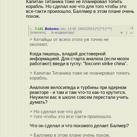
Капитан Титаника тоже не планировал топить
корабль. Но сделал кое что для того чтобы это
все-такти произошло. Баллмер в этом плане очень
похож.
–2
7.141
,
Boboms
(
ok
), 13:49, 18/02/2013 [
^
] [
^^
] [
^^^
]
+
–
[
ответить
]
[
к модератору
]
/
> Кетайцы от всего этого уж точно не
околеют.
Когда пишешь, владей достоверной
информацией. Для старта анализа (если мозги
работают) введи в гуглу: "foxconn strike china".
> Капитан Титаника тоже не планировал топить
корабль.
Аналогия велосипеда и турбины при ядерном
реакторе - и там и там что-то как-то крутится.
Неужели вас в школе совсем перестали учить
думать?
> Но сделал кое что для
> того чтобы это все-такти произошло.
Что он сделал и что похожего делает Балмер?
> Баллмер в этом плане очень похож.