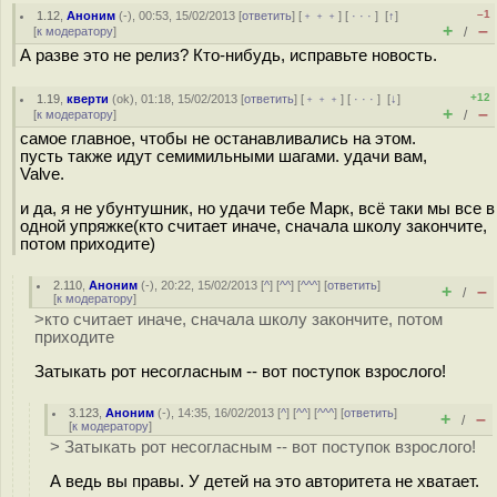
–1
1.12
,
Аноним
(
-
), 00:53, 15/02/2013 [
ответить
] [
﹢﹢﹢
] [
· · ·
]
[
↑
]
+
–
[
к модератору
]
/
А разве это не релиз? Кто-нибудь, исправьте новость.
+12
1.19
,
кверти
(
ok
), 01:18, 15/02/2013 [
ответить
] [
﹢﹢﹢
] [
· · ·
]
[
↓
]
+
–
[
к модератору
]
/
самое главное, чтобы не останавливались на этом.
пусть также идут семимильными шагами. удачи вам,
Valve.
и да, я не убунтушник, но удачи тебе Марк, всё таки мы все в
одной упряжке(кто считает иначе, сначала школу закончите,
потом приходите)
2.110
,
Аноним
(
-
), 20:22, 15/02/2013 [
^
] [
^^
] [
^^^
] [
ответить
]
+
–
/
[
к модератору
]
>кто считает иначе, сначала школу закончите, потом
приходите
Затыкать рот несогласным -- вот поступок взрослого!
3.123
,
Аноним
(
-
), 14:35, 16/02/2013 [
^
] [
^^
] [
^^^
] [
ответить
]
+
–
/
[
к модератору
]
> Затыкать рот несогласным -- вот поступок взрослого!
А ведь вы правы. У детей на это авторитета не хватает.