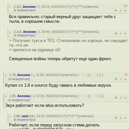
+3
2.111
,
Аноним
(
-
), 20:24, 15/02/2013 [
^
] [
^^
] [
^^^
] [
ответить
]
+
–
[
к модератору
]
/
Все правильно: старый верный друг защищает тебя с
тыла, в хорошем смысле.
2.114
,
Аноним
(
-
), 20:49, 15/02/2013 [
^
] [
^^
] [
^^^
] [
ответить
]
+
–
/
[
к модератору
]
> Получил тукса в TF2. Стилизован он хорошо, но смущает
то, что он
> крепится на заднице xD
Священные войны теперь обретут еще один фронт.
–1
1.78
,
Аноним
(
-
), 11:55, 15/02/2013 [
ответить
] [
﹢﹢﹢
] [
· · ·
]
[
↑
]
+
–
[
к модератору
]
/
Купил cs 1.6 и source буду гамать в любимые игрухи.
1.85
,
Аноним
(
-
), 12:20, 15/02/2013 [
ответить
] [
﹢﹢﹢
] [
· · ·
]
[
↓
]
+
–
/
[
к модератору
]
Звук работает если alsa использовать?
2.86
,
neol
(
ok
), 12:33, 15/02/2013 [
^
] [
^^
] [
^^^
] [
ответить
]
+
–
/
[
к модератору
]
Работает, если перед запуском стима делать