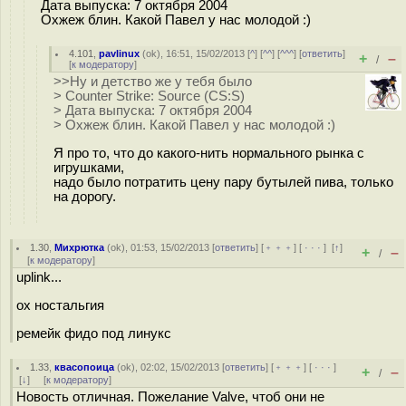
Дата выпуска: 7 октября 2004
Охжеж блин. Какой Павел у нас молодой :)
4.101
,
pavlinux
(
ok
), 16:51, 15/02/2013 [
^
] [
^^
] [
^^^
] [
ответить
]
+
–
/
[
к модератору
]
>>Ну и детство же у тебя было
> Counter Strike: Source (CS:S)
> Дата выпуска: 7 октября 2004
> Охжеж блин. Какой Павел у нас молодой :)
Я про то, что до какого-нить нормального рынка с
игрушками,
надо было потратить цену пару бутылей пива, только
на дорогу.
1.30
,
Михрютка
(
ok
), 01:53, 15/02/2013 [
ответить
] [
﹢﹢﹢
] [
· · ·
]
[
↑
]
+
–
/
[
к модератору
]
uplink...
ох ностальгия
ремейк фидо под линукс
1.33
,
квасопоица
(
ok
), 02:02, 15/02/2013 [
ответить
] [
﹢﹢﹢
] [
· · ·
]
+
–
/
[
↓
] [
к модератору
]
Новость отличная. Пожелание Valve, чтоб они не