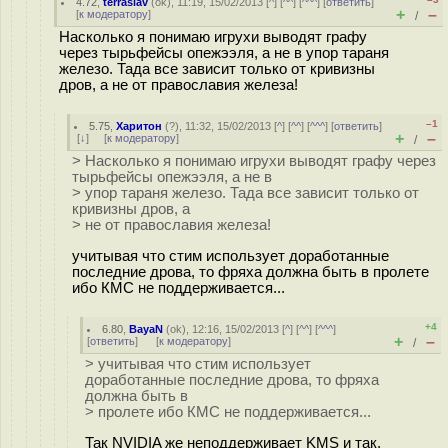
4.72
,
terraslav
(
ok
), 11:19, 15/02/2013 [
^
] [
^^
] [
^^^
] [
ответить
]
+
–
[
к модератору
]
/
Насколько я понимаю игрухи выводят графу
через тырьфейсы опежээля, а не в упор тараня
железо. Тада все зависит только от кривизны
дров, а не от православия железа!
–1
5.75
,
Харитон
(
?
), 11:32, 15/02/2013 [
^
] [
^^
] [
^^^
] [
ответить
]
+
–
[
↓
] [
к модератору
]
/
> Насколько я понимаю игрухи выводят графу через
тырьфейсы опежээля, а не в
> упор тараня железо. Тада все зависит только от
кривизны дров, а
> не от православия железа!
учитывая что стим использует доработанные
последние дрова, то фряха должна быть в пролете
ибо КМС не поддерживается...
+4
6.80
,
BayaN
(
ok
), 12:16, 15/02/2013 [
^
] [
^^
] [
^^^
]
+
–
[
ответить
]
[
к модератору
]
/
> учитывая что стим использует
доработанные последние дрова, то фряха
должна быть в
> пролете ибо КМС не поддерживается...
Так NVIDIA же неподдерживает KMS и так.