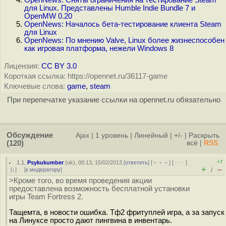
OpenNews: Сняты ограничения на тестирование Steam
для Linux. Представлены Humble Indie Bundle 7 и
OpenMW 0.20
OpenNews: Началось бета-тестирование клиента Steam
для Linux
OpenNews: По мнению Valve, Linux более жизнеспособен
как игровая платформа, нежели Windows 8
Лицензия:
CC BY 3.0
Короткая ссылка: https://opennet.ru/36117-game
Ключевые слова:
game
,
steam
При перепечатке указание ссылки на opennet.ru обязательно
Обсуждение
Ajax
|
1 уровень
|
Линейный
|
+/-
|
Раскрыть
(120)
всё
|
RSS
+7
1.1
,
Psykukumber
(
ok
), 00:13, 15/02/2013 [
ответить
] [
﹢﹢﹢
] [
· · ·
]
+
–
[
↓
] [
к модератору
]
/
>Кроме того, во время проведения акции
предоставлена возможность бесплатной установки
игры Team Fortress 2.
Тащемта, в новости ошибка. Тф2 фритуплей игра, а за запуск
на Линуксе просто дают пингвина в инвентарь.