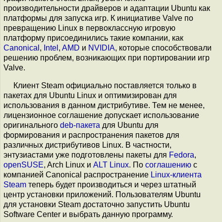
производительности драйверов и адаптации Ubuntu как
платформы для запуска игр. К инициативе Valve по
превращению Linux в первоклассную игровую
платформу присоединились такие компании, как
Canonical
,
Intel
,
AMD
и
NVIDIA
, которые способствовали
решению проблем, возникающих при портировании игр
Valve.
Клиент Steam официально поставляется только в
пакетах для Ubuntu Linux и оптимизирован для
использования в данном дистрибутиве. Тем не менее,
лицензионное соглашение допускает использование
оригинального
deb-пакета
для Ubuntu для
формирования и распространения пакетов для
различных дистрибутивов Linux. В частности,
энтузиастами уже подготовлены пакеты для
Fedora
,
openSUSE
, Arch Linux и
ALT Linux
. По
соглашению
с
компанией Canonical распространение
Linux-клиента
Steam
теперь будет производиться и через штатный
центр установки приложений. Пользователям Ubuntu
для установки Steam достаточно запустить Ubuntu
Software Center и выбрать данную программу.