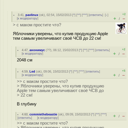
+2
3.41
,
pavlinux
(
ok
), 02:54, 15/02/2013 [
^
] [
^^
] [
^^^
] [
ответить
]
[
↓
]
+
–
[
к модератору
]
/
> с маком простите что?
Яблочники уверены, что купив продукцию Apple
тем самым увеличивают своё ЧСВ до 22 см!
+2
4.47
,
анонимус
(
??
), 06:12, 15/02/2013 [
^
] [
^^
] [
^^^
] [
ответить
]
+
–
[
к модератору
]
/
2048 см
+5
4.59
,
Led
(
ok
), 09:06, 15/02/2013 [
^
] [
^^
] [
^^^
] [
ответить
]
+
–
[
к модератору
]
/
>> с маком простите что?
> Яблочники уверены, что купив продукцию
Apple тем самым увеличивают своё ЧСВ до
> 22 см!
В глубину
4.60
,
commiethebeastie
(
ok
), 09:09, 15/02/2013 [
^
] [
^^
] [
^^^
]
+
–
/
[
ответить
]
[
к модератору
]
>> с маком простите что?
> Яблочники уверены, что купив продукцию