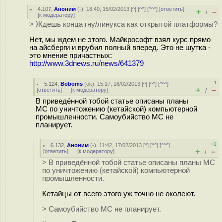
4.107
,
Аноним
(
-
), 18:40, 15/02/2013 [
^
] [
^^
] [
^^^
] [
ответить
]
+
–
/
[
к модератору
]
> Ждешь конца гну/линукса как открытой платформы?
Нет, мы ждем не этого. Майкрософт взял курс прямо
на айсберги и врубил полный вперед. Это не шутка -
это мнение причастных:
http://www.3dnews.ru/news/641379
–1
5.124
,
Boboms
(
ok
), 15:17, 16/02/2013 [
^
] [
^^
] [
^^^
]
+
–
[
ответить
]
[
к модератору
]
/
В приведённой тобой статье описаны планы
МС по уничтожению (кетайской) компьютерной
промышленности. Самоубийство МС не
планирует.
+1
6.132
,
Аноним
(
-
), 11:42, 17/02/2013 [
^
] [
^^
] [
^^^
]
+
–
[
ответить
]
[
к модератору
]
/
> В приведённой тобой статье описаны планы МС
по уничтожению (кетайской) компьютерной
промышленности.
Кетайцы от всего этого уж точно не околеют.
> Самоубийство МС не планирует.