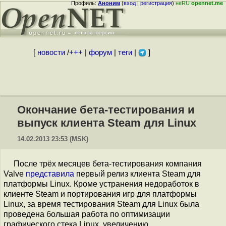
Профиль:
Аноним
(
вход
|
регистрация
)
неRU
opennet.me
[
новости
/
+++
|
форум
|
теги
|
]
Окончание бета-тестирования и
выпуск клиента Steam для Linux
14.02.2013 23:53 (MSK)
После трёх месяцев бета-тестирования компания
Valve
представила
первый релиз клиента Steam для
платформы Linux. Кроме устранения недоработок в
клиенте Steam и портирования игр для платформы
Linux, за время тестирования Steam для Linux была
проведена большая работа по оптимизации
графического стека Linux, увеличению