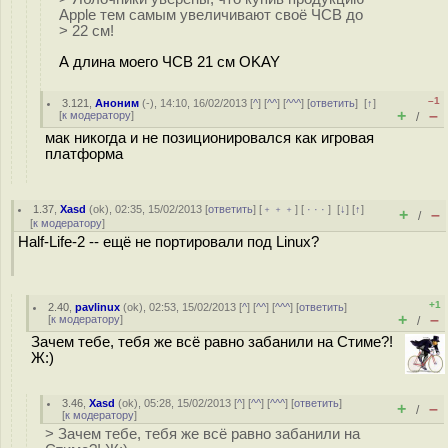
Apple тем самым увеличивают своё ЧСВ до
> 22 см!
А длина моего ЧСВ 21 см OKAY
–1
3.121
,
Аноним
(
-
), 14:10, 16/02/2013 [
^
] [
^^
] [
^^^
] [
ответить
]
[
↑
]
+
–
[
к модератору
]
/
мак никогда и не позиционировался как игровая
платформа
1.37
,
Xasd
(
ok
), 02:35, 15/02/2013 [
ответить
] [
﹢﹢﹢
] [
· · ·
]
[
↓
] [
↑
]
+
–
/
[
к модератору
]
Half-Life-2 -- ещё не портировали под Linux?
+1
2.40
,
pavlinux
(
ok
), 02:53, 15/02/2013 [
^
] [
^^
] [
^^^
] [
ответить
]
+
–
[
к модератору
]
/
Зачем тебе, тебя же всё равно забанили на Стиме?!
Ж:)
3.46
,
Xasd
(
ok
), 05:28, 15/02/2013 [
^
] [
^^
] [
^^^
] [
ответить
]
+
–
/
[
к модератору
]
> Зачем тебе, тебя же всё равно забанили на