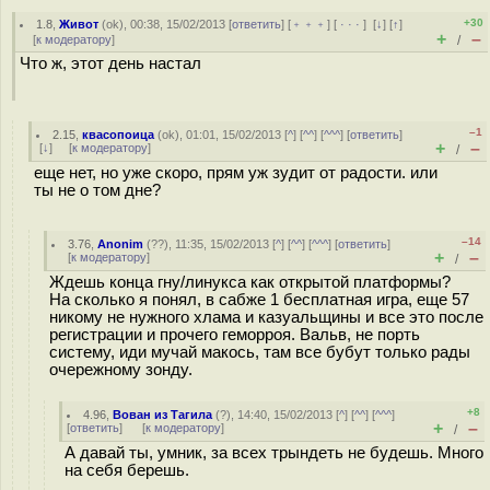
+30
1.8
,
Живот
(
ok
), 00:38, 15/02/2013 [
ответить
] [
﹢﹢﹢
] [
· · ·
]
[
↓
] [
↑
]
+
–
[
к модератору
]
/
Что ж, этот день настал
–1
2.15
,
квасопоица
(
ok
), 01:01, 15/02/2013 [
^
] [
^^
] [
^^^
] [
ответить
]
+
–
[
↓
] [
к модератору
]
/
еще нет, но уже скоро, прям уж зудит от радости. или
ты не о том дне?
–14
3.76
,
Anonim
(
??
), 11:35, 15/02/2013 [
^
] [
^^
] [
^^^
] [
ответить
]
+
–
[
к модератору
]
/
Ждешь конца гну/линукса как открытой платформы?
На сколько я понял, в сабже 1 бесплатная игра, еще 57
никому не нужного хлама и казуальщины и все это после
регистрации и прочего геморроя. Вальв, не порть
систему, иди мучай макось, там все бубут только рады
очережному зонду.
+8
4.96
,
Вован из Тагила
(
?
), 14:40, 15/02/2013 [
^
] [
^^
] [
^^^
]
+
–
[
ответить
]
[
к модератору
]
/
А давай ты, умник, за всех трындеть не будешь. Много
на себя берешь.