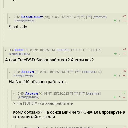
–2
2.42
,
ВовкаОсиист
(
ok
), 03:05, 15/02/2013 [
^
] [
^^
] [
^^^
] [
ответить
]
+
–
[
к модератору
]
/
$ bot_add
–4
1.6
,
bobo
(
?
), 00:29, 15/02/2013 [
ответить
] [
﹢﹢﹢
] [
· · ·
]
[
↓
] [
↑
]
+
–
[
к модератору
]
/
А под FreeBSD Steam работает? А игры как?
–5
2.10
,
Аноним
(
-
), 00:51, 15/02/2013 [
^
] [
^^
] [
^^^
] [
ответить
]
[
↓
]
+
–
[
к модератору
]
/
На NVIDIA обязано работать.
+7
3.65
,
Аноним
(
-
), 09:57, 15/02/2013 [
^
] [
^^
] [
^^^
] [
ответить
]
+
–
[
к модератору
]
/
> На NVIDIA обязано работать.
Кому обязано? На основании чего? Сначала проверьте а
потом вякайте, чтоли.
–3