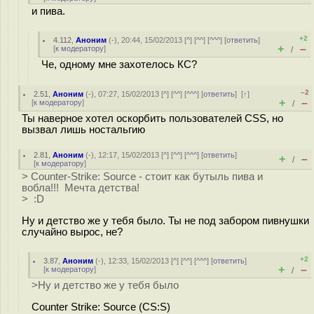
и пива.
+2
4.112
,
Аноним
(
-
), 20:44, 15/02/2013 [
^
] [
^^
] [
^^^
] [
ответить
]
+
–
[
к модератору
]
/
Че, одному мне захотелось КС?
–2
2.51
,
Аноним
(
-
), 07:27, 15/02/2013 [
^
] [
^^
] [
^^^
] [
ответить
]
[
↑
]
+
–
[
к модератору
]
/
Ты наверное хотел оскорбить пользователей CSS, но
вызвал лишь ностальгию
2.81
,
Аноним
(
-
), 12:17, 15/02/2013 [
^
] [
^^
] [
^^^
] [
ответить
]
+
–
/
[
к модератору
]
> Counter-Strike: Source - стоит как бутыль пива и
вобла!!! Мечта детства!
> :D
Ну и детство же у тебя было. Ты не под забором пивнушки
случайно вырос, не?
+2
3.87
,
Аноним
(
-
), 12:33, 15/02/2013 [
^
] [
^^
] [
^^^
] [
ответить
]
+
–
[
к модератору
]
/
>Ну и детство же у тебя было
Counter Strike: Source (CS:S)