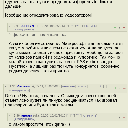
сдулись на пол-пути и продолжали форсить for linux и
дальше.
[сообщение отредактировано модератором]
2.67
,
Аноним
(
-
), 10:20, 15/02/2013 [
^
] [
^^
] [
^^^
] [
ответить
]
+
–
/
[
к модератору
]
> форсить for linux и дальше.
А им выбора не оставили. Майкрософт и эппл сами хотят
капусту рубить и ни с кем не делиться. А на линуксе до
кучи можно сделать и свою приставку. Вообще не завися
от капризов парней из редмонда и купертино. Так можно
малой кровью наступить на хвост PS3 и xbox заодно.
Пустячок, а лишний раз тюкнуть конкурнетов, особенно
редмондовских - таки приятно.
1.34
,
Аноним
(
-
), 02:11, 15/02/2013 [
ответить
] [
﹢﹢﹢
] [
· · ·
]
[
↓
] [
↑
]
+
–
/
[
к модератору
]
Defcon ! Ну чтож, началось. С выходом новых консолей
станет ясно будет ли линукс расцениваться как игровая
платформа или будет как с маком.
2.36
,
кверти
(
ok
), 02:33, 15/02/2013 [
^
] [
^^
] [
^^^
] [
ответить
]
+
–
/
[
к модератору
]
с маком простите что? фига? :)