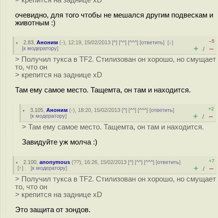
> крепится на заднице xD
очевидно, для того чтобы не мешался другим подвескам и
животным :)
–5
2.83
,
Аноним
(
-
), 12:19, 15/02/2013 [
^
] [
^^
] [
^^^
] [
ответить
]
[
↓
]
+
–
[
к модератору
]
/
> Получил тукса в TF2. Стилизован он хорошо, но смущает
то, что он
> крепится на заднице xD
Там ему самое место. Тащемта, он там и находится.
+2
3.105
,
Аноним
(
-
), 18:20, 15/02/2013 [
^
] [
^^
] [
^^^
] [
ответить
]
+
–
[
к модератору
]
/
> Там ему самое место. Тащемта, он там и находится.
Завидуйте уж молча :)
+7
2.100
,
anonymous
(
??
), 16:26, 15/02/2013 [
^
] [
^^
] [
^^^
] [
ответить
]
+
–
[
↑
] [
к модератору
]
/
> Получил тукса в TF2. Стилизован он хорошо, но смущает
то, что он
> крепится на заднице xD
Это защита от зондов.