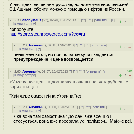
У нас цены выше чем русские, но ниже чем европейские/
СШАшные, обойти можно с помощью гифтов из России.
2.39
,
anonymous
(
??
), 02:40, 15/02/2013 [
^
] [
^^
] [
^^^
] [
ответить
]
[
↓
]
+
–
/
[
к модератору
]
попробуйте
http://store.steampowered.com/?cc=ru
3.128
,
Аноним
(
-
), 04:11, 17/02/2013 [
^
] [
^^
] [
^^^
] [
ответить
]
+
–
/
[
к модератору
]
цены меняются, но при попытке купит выдается
предупреждение и цена возвращается.
+10
2.63
,
Аноним
(
-
), 09:37, 15/02/2013 [
^
] [
^^
] [
^^^
] [
ответить
]
[
↑
]
+
–
[
к модератору
]
/
>У меня все цены в долларах и они выше, чем рублевые
варианты цен.
"Хай живе самостийна Украина!"(c)
3.120
,
Аноним
(
-
), 09:00, 16/02/2013 [
^
] [
^^
] [
^^^
] [
ответить
]
+
–
/
[
к модератору
]
Яка вона там самостійна? До бані вже все, що її
стосується, вона вже просрала усі полімери... Майже всі.