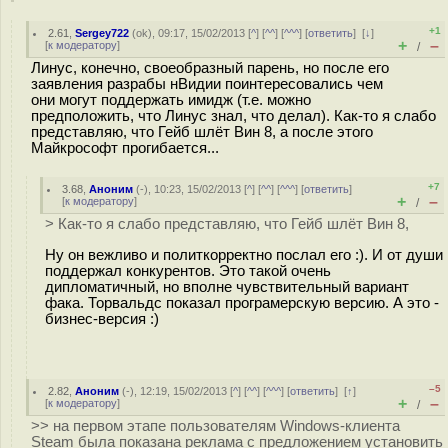
+1
2.61
,
Sergey722
(
ok
), 09:17, 15/02/2013 [
^
] [
^^
] [
^^^
] [
ответить
]
[
↓
]
+
–
[
к модератору
]
/
Линус, конечно, своеобразный парень, но после его
заявления разрабы нВидии поинтересовались чем
они могут поддержать имидж (т.е. можно
предположить, что Линус знал, что делал). Как-то я слабо
представляю, что Гейб шлёт Вин 8, а после этого
Майкрософт прогибается...
+7
3.68
,
Аноним
(
-
), 10:23, 15/02/2013 [
^
] [
^^
] [
^^^
] [
ответить
]
+
–
[
к модератору
]
/
> Как-то я слабо представляю, что Гейб шлёт Вин 8,
Ну он вежливо и политкорректно послал его :). И от души
поддержал конкурентов. Это такой очень
дипломатичный, но вполне чувствительный вариант
фака. Торвальдс показал програмерскую версию. А это -
бизнес-версия :)
–5
2.82
,
Аноним
(
-
), 12:19, 15/02/2013 [
^
] [
^^
] [
^^^
] [
ответить
]
[
↑
]
+
–
[
к модератору
]
/
>> на первом этапе пользователям Windows-клиента
Steam была показана реклама с предложением установить