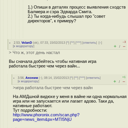
1.) Опиши в деталях процесс выявления сходств
Балмера и сэра Эдварда Смита.
2.) Ты когда-нибудь слышал про "совет
директоров", к примеру?
–3
2.53
,
VolanD
(
ok
), 07:33, 15/02/2013 [
^
] [
^^
] [
^^^
] [
ответить
]
[
↑
]
+
–
[
к модератору
]
/
> Что ж, этот день настал
Вы сначала добейтесь чтобы нативная игра
работала быстрее чем через вайн...
+1
3.56
,
Аноним
(
-
), 08:14, 15/02/2013 [
^
] [
^^
] [
^^^
] [
ответить
]
+
–
[
к модератору
]
/
>игра работала быстрее чем через вайн
На АМДшной видюхе у меня в вайне ни одна нормальная
игра или не запускается или лагает адово. Таки да,
нативные работают.
Тут подробности:
http://www.phoronix.com/scan.php?
page=news_item&px=MTI5NjU