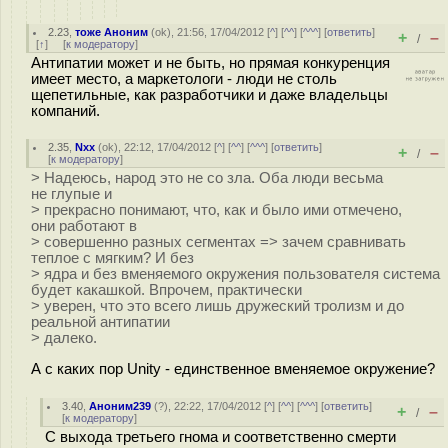
2.23
,
тоже Аноним
(
ok
), 21:56, 17/04/2012 [
^
] [
^^
] [
^^^
] [
ответить
]
+
–
/
[
↑
] [
к модератору
]
Антипатии может и не быть, но прямая конкуренция
имеет место, а маркетологи - люди не столь
щепетильные, как разработчики и даже владельцы
компаний.
2.35
,
Nxx
(
ok
), 22:12, 17/04/2012 [
^
] [
^^
] [
^^^
] [
ответить
]
+
–
/
[
к модератору
]
> Надеюсь, народ это не со зла. Оба люди весьма
не глупые и
> прекрасно понимают, что, как и было ими отмечено,
они работают в
> совершенно разных сегментах => зачем сравнивать
теплое с мягким? И без
> ядра и без вменяемого окружения пользователя система
будет какашкой. Впрочем, практически
> уверен, что это всего лишь дружеский тролизм и до
реальной антипатии
> далеко.
А с каких пор Unity - единственное вменяемое окружение?
3.40
,
Аноним239
(
?
), 22:22, 17/04/2012 [
^
] [
^^
] [
^^^
] [
ответить
]
+
–
/
[
к модератору
]
С выхода третьего гнома и соответственно смерти