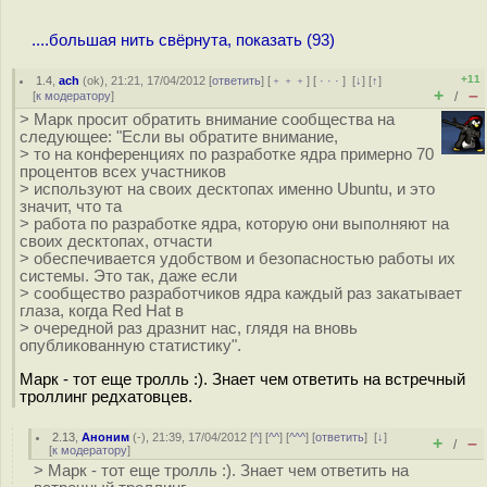
....большая нить свёрнута, показать (93)
+11
1.4
,
ach
(
ok
), 21:21, 17/04/2012 [
ответить
] [
﹢﹢﹢
] [
· · ·
]
[
↓
] [
↑
]
+
–
[
к модератору
]
/
> Марк просит обратить внимание сообщества на
следующее: "Если вы обратите внимание,
> то на конференциях по разработке ядра примерно 70
процентов всех участников
> используют на своих десктопах именно Ubuntu, и это
значит, что та
> работа по разработке ядра, которую они выполняют на
своих десктопах, отчасти
> обеспечивается удобством и безопасностью работы их
системы. Это так, даже если
> сообщество разработчиков ядра каждый раз закатывает
глаза, когда Red Hat в
> очередной раз дразнит нас, глядя на вновь
опубликованную статистику".
Марк - тот еще тролль :). Знает чем ответить на встречный
троллинг редхатовцев.
2.13
,
Аноним
(
-
), 21:39, 17/04/2012 [
^
] [
^^
] [
^^^
] [
ответить
]
[
↓
]
+
–
/
[
к модератору
]
> Марк - тот еще тролль :). Знает чем ответить на