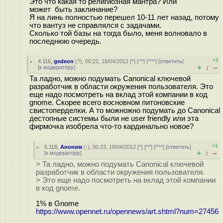
Это что какая то религиозная мантра? Или
может быть заклинание?
Я на линь полностью перешел 10-11 лет назад, потому
что вантуз не справлялся с задачами.
Сколько той базы на тогда было, меня волновало в
последнюю очередь.
+2
4.116
,
gedeon
(
?
), 00:22, 18/04/2012 [
^
] [
^^
] [
^^^
] [
ответить
]
+
–
[
к модератору
]
/
Та ладно, можно подумать Canonical ключевой
разработчик в области окружения пользователя. Это
еще надо посмотреть на вклад этой компании в код
gnome. Скорее всего восновном питоновские
свистоперделки. А то можножно подумать до Canonical
дестопные системы были не user friendly или эта
фирмочка изобрела что-то кардинально новое?
+1
5.118
,
Аноним
(
-
), 00:23, 18/04/2012 [
^
] [
^^
] [
^^^
] [
ответить
]
+
–
[
к модератору
]
/
> Та ладно, можно подумать Canonical ключевой
разработчик в области окружения пользователя.
> Это еще надо посмотреть на вклад этой компании
в код gnome.
1% в Gnome
https://www.opennet.ru/opennews/art.shtml?num=27456