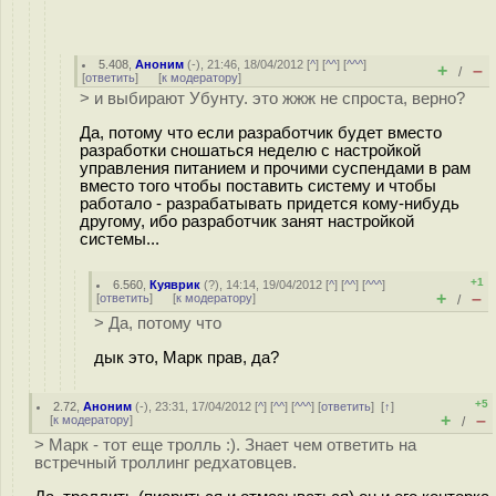
5.408
,
Аноним
(
-
), 21:46, 18/04/2012 [
^
] [
^^
] [
^^^
]
+
–
/
[
ответить
]
[
к модератору
]
> и выбирают Убунту. это жжж не спроста, верно?
Да, потому что если разработчик будет вместо
разработки сношаться неделю с настройкой
управления питанием и прочими суспендами в рам
вместо того чтобы поставить систему и чтобы
работало - разрабатывать придется кому-нибудь
другому, ибо разработчик занят настройкой
системы...
+1
6.560
,
Куяврик
(
?
), 14:14, 19/04/2012 [
^
] [
^^
] [
^^^
]
+
–
[
ответить
]
[
к модератору
]
/
> Да, потому что
дык это, Марк прав, да?
+5
2.72
,
Аноним
(
-
), 23:31, 17/04/2012 [
^
] [
^^
] [
^^^
] [
ответить
]
[
↑
]
+
–
[
к модератору
]
/
> Марк - тот еще тролль :). Знает чем ответить на
встречный троллинг редхатовцев.