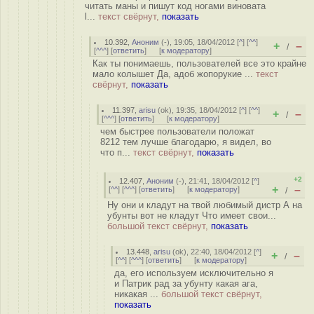
читать маны и пишут код ногами виновата
l...
текст свёрнут,
показать
10.392
,
Аноним
(
-
), 19:05, 18/04/2012 [
^
] [
^^
]
+
–
/
[
^^^
] [
ответить
]
[
к модератору
]
Как ты понимаешь, пользователей все это крайне
мало колышет Да, адоб жопoрукие ...
текст
свёрнут,
показать
11.397
,
arisu
(
ok
), 19:35, 18/04/2012 [
^
] [
^^
]
+
–
/
[
^^^
] [
ответить
]
[
к модератору
]
чем быстрее пользователи положат
8212 тем лучше благодарю, я видел, во
что п...
текст свёрнут,
показать
+2
12.407
,
Аноним
(
-
), 21:41, 18/04/2012 [
^
]
+
–
[
^^
] [
^^^
] [
ответить
]
[
к модератору
]
/
Ну они и кладут на твой любимый дистр А на
убунты вот не кладут Что имеет свои...
большой текст свёрнут,
показать
13.448
,
arisu
(
ok
), 22:40, 18/04/2012 [
^
]
+
–
/
[
^^
] [
^^^
] [
ответить
]
[
к модератору
]
да, его используем исключительно я
и Патрик рад за убунту какая ага,
никакая ...
большой текст свёрнут,
показать