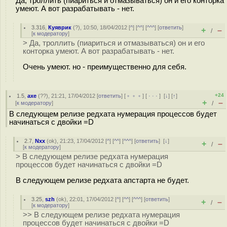
Да, троллить (пиариться и отмазываться) он и его конторка
умеют. А вот разрабатывать - нет.
3.316
,
Куяврик
(
?
), 10:50, 18/04/2012 [
^
] [
^^
] [
^^^
] [
ответить
]
+
–
/
[
к модератору
]
> Да, троллить (пиариться и отмазываться) он и его
конторка умеют. А вот разрабатывать - нет.
Очень умеют. но - преимущественно для себя.
+24
1.5
,
axe
(
??
), 21:21, 17/04/2012 [
ответить
] [
﹢﹢﹢
] [
· · ·
]
[
↓
] [
↑
]
+
–
[
к модератору
]
/
В следующем релизе редхата нумерация процессов будет
начинаться с двойки =D
2.7
,
Nxx
(
ok
), 21:23, 17/04/2012 [
^
] [
^^
] [
^^^
] [
ответить
]
[
↓
]
+
–
/
[
к модератору
]
> В следующем релизе редхата нумерация
процессов будет начинаться с двойки =D
В следующем релизе редхата апстарта не будет.
3.25
,
szh
(
ok
), 22:01, 17/04/2012 [
^
] [
^^
] [
^^^
] [
ответить
]
+
–
/
[
к модератору
]
>> В следующем релизе редхата нумерация
процессов будет начинаться с двойки =D