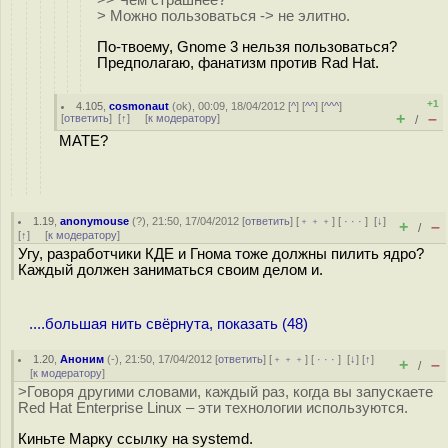
>> Чем страшнее?
> Можно пользоваться -> не элитно.
По-твоему, Gnome 3 нельзя пользоваться?
Предполагаю, фанатизм против Rad Hat.
+1
4.105
,
cosmonaut
(
ok
), 00:09, 18/04/2012 [
^
] [
^^
] [
^^^
]
+
–
[
ответить
]
[
↑
] [
к модератору
]
/
MATE?
1.19
,
anonymouse
(
?
), 21:50, 17/04/2012 [
ответить
] [
﹢﹢﹢
] [
· · ·
]
[
↓
]
+
–
/
[
↑
] [
к модератору
]
Угу, разработчики КДЕ и Гнома тоже должны пилить ядро?
Каждый должен заниматься своим делом и.
....большая нить свёрнута, показать (48)
1.20
,
Аноним
(
-
), 21:50, 17/04/2012 [
ответить
] [
﹢﹢﹢
] [
· · ·
]
[
↓
] [
↑
]
+
–
/
[
к модератору
]
>Говоря другими словами, каждый раз, когда вы запускаете
Red Hat Enterprise Linux – эти технологии используются.
Киньте Марку ссылку на systemd.