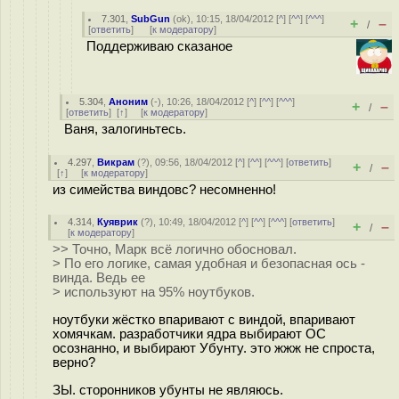
7.301
,
SubGun
(
ok
), 10:15, 18/04/2012 [
^
] [
^^
] [
^^^
]
+
–
/
[
ответить
]
[
к модератору
]
Поддерживаю сказаное
5.304
,
Аноним
(
-
), 10:26, 18/04/2012 [
^
] [
^^
] [
^^^
]
+
–
/
[
ответить
]
[
↑
] [
к модератору
]
Ваня, залогиньтесь.
4.297
,
Викрам
(
?
), 09:56, 18/04/2012 [
^
] [
^^
] [
^^^
] [
ответить
]
+
–
/
[
↑
] [
к модератору
]
из симейства виндовс? несомненно!
4.314
,
Куяврик
(
?
), 10:49, 18/04/2012 [
^
] [
^^
] [
^^^
] [
ответить
]
+
–
/
[
к модератору
]
>> Точно, Марк всё логично обосновал.
> По его логике, самая удобная и безопасная ось -
винда. Ведь ее
> используют на 95% ноутбуков.
ноутбуки жёстко впаривают с виндой, впаривают
хомячкам. разработчики ядра выбирают ОС
осознанно, и выбирают Убунту. это жжж не спроста,
верно?
ЗЫ. сторонников убунты не являюсь.