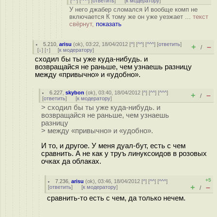
[
^^
] [
^^^
] [
ответить
]
[
к модератору
]
У него джабер сломался И вообще комп не
включается К тому же он уже уезжает ...
текст
свёрнут,
показать
5.210
,
arisu
(
ok
), 03:22, 18/04/2012 [
^
] [
^^
] [
^^^
] [
ответить
]
+
–
/
[
↓
] [
↑
] [
к модератору
]
сходил бы ты уже куда-нибудь. и
возвращайся не раньше, чем узнаешь разницу
между «привычно» и «удобно».
6.227
,
skybon
(
ok
), 03:40, 18/04/2012 [
^
] [
^^
] [
^^^
]
+
–
/
[
ответить
]
[
к модератору
]
> сходил бы ты уже куда-нибудь. и
возвращайся не раньше, чем узнаешь
разницу
> между «привычно» и «удобно».
И то, и другое. У меня дуал-бут, есть с чем
сравнить. А не как у труъ линуксоидов в розовых
очках да облаках.
+5
7.236
,
arisu
(
ok
), 03:46, 18/04/2012 [
^
] [
^^
] [
^^^
]
+
–
[
ответить
]
[
к модератору
]
/
сравнить-то есть с чем, да только нечем.