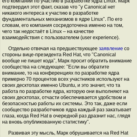
его компании по участию в разработке ядра Linux. Марк
подтвердил этот факт, сказав что "у Canonical нет
никакого интереса к участию в разработке
фундаментальных механизмов в ядре Linux". По его
словам, его компания сосредоточена именно на том,
чего так недостаёт в Linux – на качестве
взаимодействия с пользователем (user experience).
Отдельно отвечая на предшествующее
заявление
со
стороны вице-президента Red Hat, что "Canonical
вообще не пишет кода", Марк просит обратить внимание
сообщества на следующее: "Если вы обратите
внимание, то на конференциях по разработке ядра
примерно 70 процентов всех участников используют на
своих десктопах именно Ubuntu, и это значит, что та
работа по разработке ядра, которую они выполняют на
своих десктопах, отчасти обеспечивается удобством и
безопасностью работы их системы. Это так, даже если
сообщество разработчиков ядра каждый раз закатывает
глаза, когда Red Hat в очередной раз дразнит нас, глядя
на вновь опубликованную статистику".
Развивая эту мысль, Марк обрушивается на Red Hat