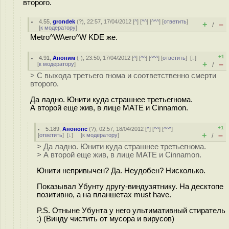
второго.
4.55
,
grondek
(
?
), 22:57, 17/04/2012 [
^
] [
^^
] [
^^^
] [
ответить
]
+
–
/
[
к модератору
]
Metro^WAero^W KDE же.
+1
4.91
,
Аноним
(
-
), 23:50, 17/04/2012 [
^
] [
^^
] [
^^^
] [
ответить
]
[
↓
]
+
–
[
к модератору
]
/
> С выхода третьего гнома и соответственно смерти
второго.
Да ладно. Юнити куда страшнее третьегнома.
А второй еще жив, в лице MATE и Cinnamon.
+1
5.189
,
Анонопс
(
?
), 02:57, 18/04/2012 [
^
] [
^^
] [
^^^
]
+
–
[
ответить
]
[
↓
] [
к модератору
]
/
> Да ладно. Юнити куда страшнее третьегнома.
> А второй еще жив, в лице MATE и Cinnamon.
Юнити непривычен? Да. Неудобен? Нисколько.
Показывал Убунту другу-виндузятнику. На десктопе
позитивно, а на планшетах must have.
P.S. Отныне Убунта у него ультимативный стиратель
:) (Винду чистить от мусора и вирусов)