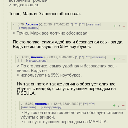
встречный троллинг
> редхатовцев.
Точно, Марк всё логично обосновал.
3.70
,
Аноним
(
-
), 23:30, 17/04/2012 [
^
] [
^^
] [
^^^
] [
ответить
]
+
–
/
[
к модератору
]
> Точно, Марк всё логично обосновал.
По его логике, самая удобная и безопасная ось - винда.
Ведь ее используют на 95% ноутбуков.
4.113
,
Аноним
(
-
), 00:17, 18/04/2012 [
^
] [
^^
] [
^^^
] [
ответить
]
+
–
/
[
↓
] [
к модератору
]
> По его логике, самая удобная и безопасная ось -
винда. Ведь ее
> используют на 95% ноутбуков.
Ну так он потом так же логично обоснует слияние
убунты с виндой, с сопутствующим переходом на
MSEULA.
5.339
,
Аноним
(
-
), 12:46, 18/04/2012 [
^
] [
^^
] [
^^^
]
+
–
/
[
ответить
]
[
к модератору
]
> Ну так он потом так же логично обоснует слияние
убунты с виндой,
> с сопутствующим переходом на MSEULA.