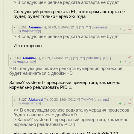
> В следующем релизе редхата апстарта не будет.
Следующий релиз редхата EL, в котором апстарта не
будет, будет только через 2-3 года
3.151
,
Аноним
(
-
), 01:09, 18/04/2012 [
^
] [
^^
] [
^^^
] [
ответить
]
+
–
/
[
к модератору
]
> В следующем релизе редхата апстарта не будет.
И это хорошо.
–1
2.69
,
Аноним
(
-
), 23:29, 17/04/2012 [
^
] [
^^
] [
^^^
] [
ответить
]
[
↓
] [
↑
]
+
–
[
к модератору
]
/
> В следующем релизе редхата нумерация процессов
будет начинаться с двойки =D
Зачем? systemd - прекрасный пример того, как можно
нормально реализовать PID 1.
–2
3.127
,
Alukardd
(
?
), 00:33, 18/04/2012 [
^
] [
^^
] [
^^^
] [
ответить
]
+
–
[
к модератору
]
/
>> В следующем релизе редхата нумерация процессов
будет начинаться с двойки =D
> Зачем? systemd - прекрасный пример того, как можно
нормально реализовать PID 1.
На systemd успел полюбоваться в OpenSuSE 12.1 -