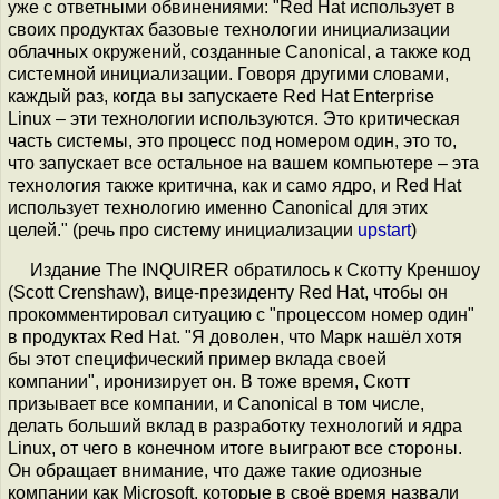
уже с ответными обвинениями: "Red Hat использует в
своих продуктах базовые технологии инициализации
облачных окружений, созданные Canonical, а также код
системной инициализации. Говоря другими словами,
каждый раз, когда вы запускаете Red Hat Enterprise
Linux – эти технологии используются. Это критическая
часть системы, это процесс под номером один, это то,
что запускает все остальное на вашем компьютере – эта
технология также критична, как и само ядро, и Red Hat
использует технологию именно Canonical для этих
целей." (речь про систему инициализации
upstart
)
Издание The INQUIRER обратилось к Скотту Креншоу
(Scott Crenshaw), вице-президенту Red Hat, чтобы он
прокомментировал ситуацию с "процессом номер один"
в продуктах Red Hat. "Я доволен, что Марк нашёл хотя
бы этот специфический пример вклада своей
компании", иронизирует он. В тоже время, Скотт
призывает все компании, и Canonical в том числе,
делать больший вклад в разработку технологий и ядра
Linux, от чего в конечном итоге выиграют все стороны.
Он обращает внимание, что даже такие одиозные
компании как Microsoft, которые в своё время назвали