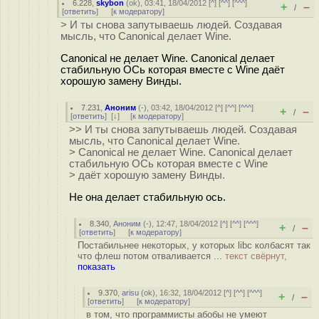
6.228
,
skybon
(
ok
), 03:41, 18/04/2012 [
^
] [
^^
] [
^^^
]
+
–
/
[
ответить
]
[
к модератору
]
> И ты снова запутываешь людей. Создавая
мысль, что Canonical делает Wine.
Canonical не делает Wine. Canonical делает
стабильную ОСь которая вместе с Wine даёт
хорошую замену Винды.
7.231
,
Аноним
(
-
), 03:42, 18/04/2012 [
^
] [
^^
] [
^^^
]
+
–
/
[
ответить
]
[
↓
] [
к модератору
]
>> И ты снова запутываешь людей. Создавая
мысль, что Canonical делает Wine.
> Canonical не делает Wine. Canonical делает
стабильную ОСь которая вместе с Wine
> даёт хорошую замену Винды.
Не она делает стабильную ось.
8.340
,
Аноним
(
-
), 12:47, 18/04/2012 [
^
] [
^^
] [
^^^
]
+
–
/
[
ответить
]
[
к модератору
]
Постабильнее некоторых, у которых libc колбасят так
что флеш потом отваливается ...
текст свёрнут,
показать
9.370
,
arisu
(
ok
), 16:32, 18/04/2012 [
^
] [
^^
] [
^^^
]
+
–
/
[
ответить
]
[
к модератору
]
в том, что программисты абобы не умеют