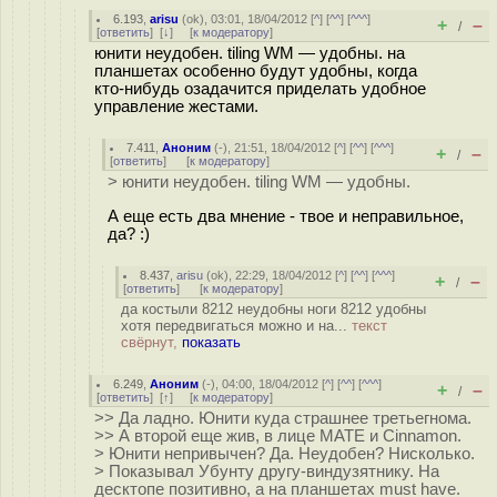
6.193
,
arisu
(
ok
), 03:01, 18/04/2012 [
^
] [
^^
] [
^^^
]
+
–
/
[
ответить
]
[
↓
] [
к модератору
]
юнити неудобен. tiling WM — удобны. на
планшетах особенно будут удобны, когда
кто-нибудь озадачится приделать удобное
управление жестами.
7.411
,
Аноним
(
-
), 21:51, 18/04/2012 [
^
] [
^^
] [
^^^
]
+
–
/
[
ответить
]
[
к модератору
]
> юнити неудобен. tiling WM — удобны.
А еще есть два мнение - твое и неправильное,
да? :)
8.437
,
arisu
(
ok
), 22:29, 18/04/2012 [
^
] [
^^
] [
^^^
]
+
–
/
[
ответить
]
[
к модератору
]
да костыли 8212 неудобны ноги 8212 удобны
хотя передвигаться можно и на...
текст
свёрнут,
показать
6.249
,
Аноним
(
-
), 04:00, 18/04/2012 [
^
] [
^^
] [
^^^
]
+
–
/
[
ответить
]
[
↑
] [
к модератору
]
>> Да ладно. Юнити куда страшнее третьегнома.
>> А второй еще жив, в лице MATE и Cinnamon.
> Юнити непривычен? Да. Неудобен? Нисколько.
> Показывал Убунту другу-виндузятнику. На
десктопе позитивно, а на планшетах must have.