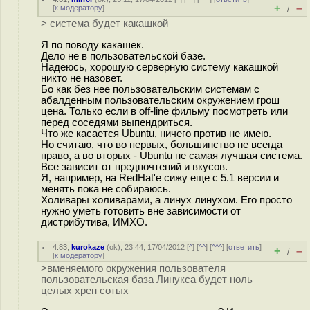
+
–
[
к модератору
]
/
> система будет какашкой
Я по поводу какашек.
Дело не в пользовательской базе.
Надеюсь, хорошую серверную систему какашкой
никто не назовет.
Бо как без нее пользовательским системам с
абалденным пользовательским окружением грош
цена. Только если в off-line фильму посмотреть или
перед соседями выпендриться.
Что же касается Ubuntu, ничего против не имею.
Но считаю, что во первых, большинство не всегда
право, а во вторых - Ubuntu не самая лучшая система.
Все зависит от предпочтений и вкусов.
Я, например, на RedHat'е сижу еще с 5.1 версии и
менять пока не собираюсь.
Холивары холиварами, а линух линухом. Его просто
нужно уметь готовить вне зависимости от
дистрибутива, ИМХО.
4.83
,
kurokaze
(
ok
), 23:44, 17/04/2012 [
^
] [
^^
] [
^^^
] [
ответить
]
+
–
/
[
к модератору
]
>вменяемого окружения пользователя
пользовательская база Линукса будет ноль
целых хрен сотых