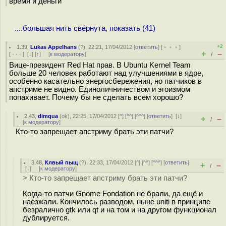
время и деньги
....большая нить свёрнута, показать (41)
+2
1.39
,
Lukas Appelhans
(
?
), 22:21, 17/04/2012 [
ответить
] [
﹢﹢﹢
]
+
–
[
· · ·
]
[
↓
] [
↑
] [
к модератору
]
/
Вице-президент Red Hat прав. В Ubuntu Kernel Team
больше 20 человек работают над улучшениями в ядре,
особенно касательно энергосбережения, но патчиков в
апстриме не видно. Единоличничеством и эгоизмом
попахивает. Почему бы не сделать всем хорошо?
2.43
,
dimqua
(
ok
), 22:25, 17/04/2012 [
^
] [
^^
] [
^^^
] [
ответить
]
[
↓
]
+
–
/
[
к модератору
]
Кто-то запрещает апстриму брать эти патчи?
3.48
,
Клвый пыщ
(
?
), 22:33, 17/04/2012 [
^
] [
^^
] [
^^^
] [
ответить
]
+
–
/
[
↓
] [
к модератору
]
> Кто-то запрещает апстриму брать эти патчи?
Когда-то патчи Gnome Fondation не брали, да ещё и
наезжали. Кончилось разводом, ныне uniti в принципе
безралично gtk или qt и на том и на другом функционал
дублируется.