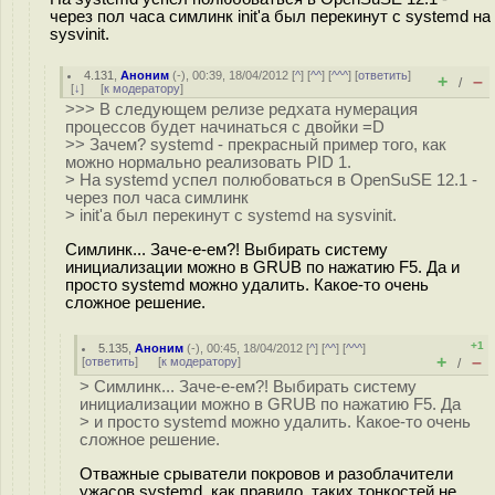
через пол часа симлинк init'а был перекинут с systemd на
sysvinit.
4.131
,
Аноним
(
-
), 00:39, 18/04/2012 [
^
] [
^^
] [
^^^
] [
ответить
]
+
–
/
[
↓
] [
к модератору
]
>>> В следующем релизе редхата нумерация
процессов будет начинаться с двойки =D
>> Зачем? systemd - прекрасный пример того, как
можно нормально реализовать PID 1.
> На systemd успел полюбоваться в OpenSuSE 12.1 -
через пол часа симлинк
> init'а был перекинут с systemd на sysvinit.
Симлинк... Заче-е-ем?! Выбирать систему
инициализации можно в GRUB по нажатию F5. Да и
просто systemd можно удалить. Какое-то очень
сложное решение.
+1
5.135
,
Аноним
(
-
), 00:45, 18/04/2012 [
^
] [
^^
] [
^^^
]
+
–
[
ответить
]
[
к модератору
]
/
> Симлинк... Заче-е-ем?! Выбирать систему
инициализации можно в GRUB по нажатию F5. Да
> и просто systemd можно удалить. Какое-то очень
сложное решение.
Отважные срыватели покровов и разоблачители
ужасов systemd, как правило, таких тонкостей не