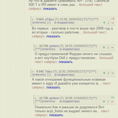
Ну что ж давайте сравнивать RH - 3700, Canonical
500 Т е RH имеет в семь раз...
большой текст
свёрнут,
показать
–1
9.504
,
аТфьу
(
?
), 01:56, 19/04/2012 [
^
] [
^^
] [
^^^
]
+
–
[
ответить
]
[
↓
] [
к модератору
]
/
Во первых - разговор в посте выше про 2008 год а
во вторых - сколько работник...
большой текст
свёрнут,
показать
10.709
,
gedeon
(
?
), 16:23, 21/04/2012 [
^
] [
^^
]
+
–
/
[
^^^
] [
ответить
]
[
к модератору
]
О предустановленой Федоре ничего не слышал,
а вот ноутбуки Dell c предустановлен...
большой
текст свёрнут,
показать
9.540
,
Тфьу
(
?
), 11:50, 19/04/2012 [
^
] [
^^
] [
^^^
]
+
–
/
[
ответить
]
[
↑
] [
к модератору
]
А какое отношение функциональные клавиши
имеют к ядру И давайте уже конкретно м...
текст
свёрнут,
показать
+1
10.708
,
gedeon
(
?
), 16:08, 21/04/2012 [
^
] [
^^
]
+
–
[
^^^
] [
ответить
]
[
к модератору
]
/
Гениально Как я раньше не додумался Вот
только acpi_listen не выдает ничего на...
текст
свёрнут,
показать