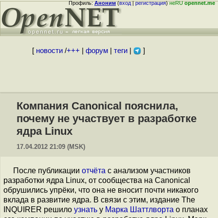
Профиль:
Аноним
(
вход
|
регистрация
)
неRU
opennet.me
[
новости
/
+++
|
форум
|
теги
|
]
Компания Canonical пояснила,
почему не участвует в разработке
ядра Linux
17.04.2012 21:09 (MSK)
После публикации
отчёта
с анализом участников
разработки ядра Linux, от сообщества на Canonical
обрушились упрёки, что она не вносит почти никакого
вклада в развитие ядра. В связи с этим, издание The
INQUIRER решило
узнать
у
Марка Шаттлворта
о планах