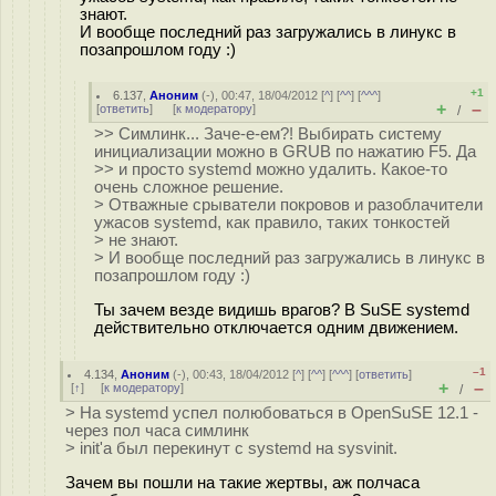
знают.
И вообще последний раз загружались в линукс в
позапрошлом году :)
+1
6.137
,
Аноним
(
-
), 00:47, 18/04/2012 [
^
] [
^^
] [
^^^
]
+
–
[
ответить
]
[
к модератору
]
/
>> Симлинк... Заче-е-ем?! Выбирать систему
инициализации можно в GRUB по нажатию F5. Да
>> и просто systemd можно удалить. Какое-то
очень сложное решение.
> Отважные срыватели покровов и разоблачители
ужасов systemd, как правило, таких тонкостей
> не знают.
> И вообще последний раз загружались в линукс в
позапрошлом году :)
Ты зачем везде видишь врагов? В SuSE systemd
действительно отключается одним движением.
–1
4.134
,
Аноним
(
-
), 00:43, 18/04/2012 [
^
] [
^^
] [
^^^
] [
ответить
]
+
–
[
↑
] [
к модератору
]
/
> На systemd успел полюбоваться в OpenSuSE 12.1 -
через пол часа симлинк
> init'а был перекинут с systemd на sysvinit.
Зачем вы пошли на такие жертвы, аж полчаса