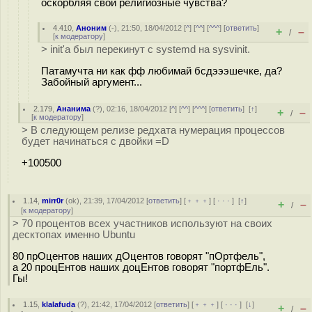
оскорбляя свои религиозные чувства?
4.410
,
Аноним
(
-
), 21:50, 18/04/2012 [
^
] [
^^
] [
^^^
] [
ответить
]
+
–
/
[
к модератору
]
> init'а был перекинут с systemd на sysvinit.
Патамучта ни как фф любимай бсдэээшечке, да?
Забойный аргумент...
2.179
,
Ананима
(
?
), 02:16, 18/04/2012 [
^
] [
^^
] [
^^^
] [
ответить
]
[
↑
]
+
–
/
[
к модератору
]
> В следующем релизе редхата нумерация процессов
будет начинаться с двойки =D
+100500
1.14
,
mirr0r
(
ok
), 21:39, 17/04/2012 [
ответить
] [
﹢﹢﹢
] [
· · ·
]
[
↑
]
+
–
/
[
к модератору
]
> 70 процентов всех участников используют на своих
десктопах именно Ubuntu
80 прОцентов наших дОцентов говорят "пОртфель",
а 20 процЕнтов наших доцЕнтов говорят "портфЕль".
Гы!
1.15
,
klalafuda
(
?
), 21:42, 17/04/2012 [
ответить
] [
﹢﹢﹢
] [
· · ·
]
[
↓
]
+
–
/