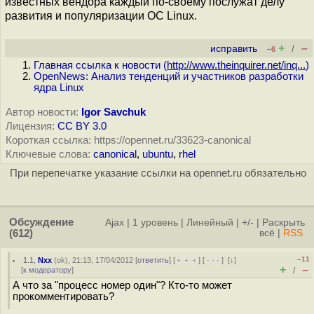
известных вендора каждый по-своему послужат делу
развития и популяризации ОС Linux.
+
–
исправить
/
–6
Главная ссылка к новости (
http://www.theinquirer.net/inq...
)
OpenNews: Анализ тенденций и участников разработки
ядра Linux
Автор новости:
Igor Savchuk
Лицензия:
CC BY 3.0
Короткая ссылка: https://opennet.ru/33623-canonical
Ключевые слова:
canonical
,
ubuntu
,
rhel
При перепечатке указание ссылки на opennet.ru обязательно
Обсуждение
Ajax
|
1 уровень
|
Линейный
|
+/-
|
Раскрыть
(612)
всё
|
RSS
–11
1.1
,
Nxx
(
ok
), 21:13, 17/04/2012 [
ответить
] [
﹢﹢﹢
] [
· · ·
]
[
↓
]
+
–
[
к модератору
]
/
А что за "процесс номер один"? Кто-то может
прокомментировать?