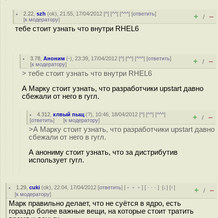
2.22
,
szh
(
ok
), 21:55, 17/04/2012 [
^
] [
^^
] [
^^^
] [
ответить
]
+
–
/
[
к модератору
]
тебе стоит узнать что внутри RHEL6
3.78
,
Аноним
(
-
), 23:39, 17/04/2012 [
^
] [
^^
] [
^^^
] [
ответить
]
+
–
/
[
к модератору
]
> тебе стоит узнать что внутри RHEL6
А Марку стоит узнать, что разработчики upstart давно
сбежали от него в гугл.
4.312
,
клвый пыщ
(
?
), 10:46, 18/04/2012 [
^
] [
^^
] [
^^^
]
+
–
/
[
ответить
]
[
к модератору
]
>А Марку стоит узнать, что разработчики upstart давно
сбежали от него в гугл.
А анониму стоит узнать, что за дистрибутив
использует гугл.
1.29
,
cuki
(
ok
), 22:04, 17/04/2012 [
ответить
] [
﹢﹢﹢
] [
· · ·
]
[
↓
] [
↑
]
+
–
/
[
к модератору
]
Марк правильно делает, что не суётся в ядро, есть
гораздо более важные вещи, на которые стоит тратить