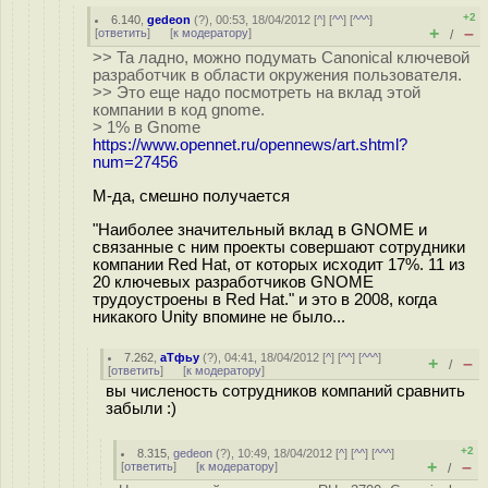
+2
6.140
,
gedeon
(
?
), 00:53, 18/04/2012 [
^
] [
^^
] [
^^^
]
+
–
[
ответить
]
[
к модератору
]
/
>> Та ладно, можно подумать Canonical ключевой
разработчик в области окружения пользователя.
>> Это еще надо посмотреть на вклад этой
компании в код gnome.
> 1% в Gnome
https://www.opennet.ru/opennews/art.shtml?
num=27456
М-да, смешно получается
"Наиболее значительный вклад в GNOME и
связанные с ним проекты совершают сотрудники
компании Red Hat, от которых исходит 17%. 11 из
20 ключевых разработчиков GNOME
трудоустроены в Red Hat." и это в 2008, когда
никакого Unity впомине не было...
7.262
,
аТфьу
(
?
), 04:41, 18/04/2012 [
^
] [
^^
] [
^^^
]
+
–
/
[
ответить
]
[
к модератору
]
вы численость сотрудников компаний сравнить
забыли :)
+2
8.315
,
gedeon
(
?
), 10:49, 18/04/2012 [
^
] [
^^
] [
^^^
]
+
–
[
ответить
]
[
к модератору
]
/