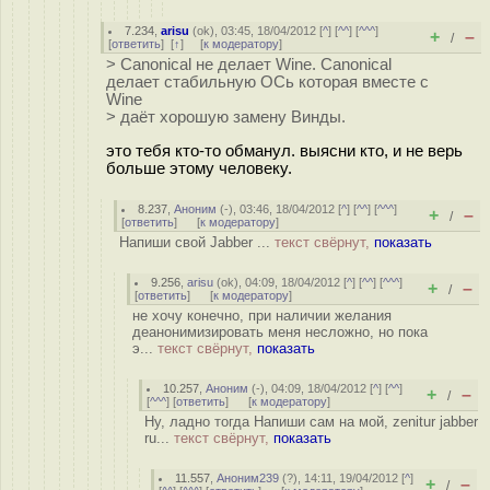
7.234
,
arisu
(
ok
), 03:45, 18/04/2012 [
^
] [
^^
] [
^^^
]
+
–
/
[
ответить
]
[
↑
] [
к модератору
]
> Canonical не делает Wine. Canonical
делает стабильную ОСь которая вместе с
Wine
> даёт хорошую замену Винды.
это тебя кто-то обманул. выясни кто, и не верь
больше этому человеку.
8.237
,
Аноним
(
-
), 03:46, 18/04/2012 [
^
] [
^^
] [
^^^
]
+
–
/
[
ответить
]
[
к модератору
]
Напиши свой Jabber ...
текст свёрнут,
показать
9.256
,
arisu
(
ok
), 04:09, 18/04/2012 [
^
] [
^^
] [
^^^
]
+
–
/
[
ответить
]
[
к модератору
]
не хочу конечно, при наличии желания
деанонимизировать меня несложно, но пока
э...
текст свёрнут,
показать
10.257
,
Аноним
(
-
), 04:09, 18/04/2012 [
^
] [
^^
]
+
–
/
[
^^^
] [
ответить
]
[
к модератору
]
Ну, ладно тогда Напиши сам на мой, zenitur jabber
ru...
текст свёрнут,
показать
11.557
,
Аноним239
(
?
), 14:11, 19/04/2012 [
^
]
+
–
/