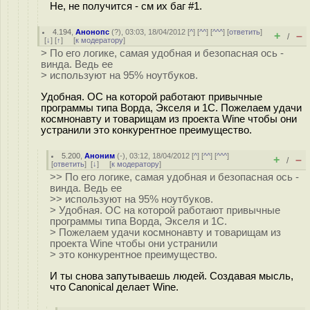
Не, не получится - см их баг #1.
4.194
,
Анонопс
(
?
), 03:03, 18/04/2012 [
^
] [
^^
] [
^^^
] [
ответить
]
+
–
/
[
↓
] [
↑
] [
к модератору
]
> По его логике, самая удобная и безопасная ось -
винда. Ведь ее
> используют на 95% ноутбуков.
Удобная. ОС на которой работают привычные
программы типа Ворда, Экселя и 1С. Пожелаем удачи
космнонавту и товарищам из проекта Wine чтобы они
устранили это конкурентное преимущество.
5.200
,
Аноним
(
-
), 03:12, 18/04/2012 [
^
] [
^^
] [
^^^
]
+
–
/
[
ответить
]
[
↓
] [
к модератору
]
>> По его логике, самая удобная и безопасная ось -
винда. Ведь ее
>> используют на 95% ноутбуков.
> Удобная. ОС на которой работают привычные
программы типа Ворда, Экселя и 1С.
> Пожелаем удачи космнонавту и товарищам из
проекта Wine чтобы они устранили
> это конкурентное преимущество.
И ты снова запутываешь людей. Создавая мысль,
что Canonical делает Wine.