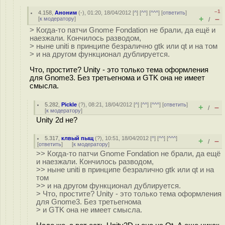
–1
4.158
,
Аноним
(
-
), 01:20, 18/04/2012 [
^
] [
^^
] [
^^^
] [
ответить
]
+
–
[
к модератору
]
/
> Когда-то патчи Gnome Fondation не брали, да ещё и
наезжали. Кончилось разводом,
> ныне uniti в принципе безралично gtk или qt и на том
> и на другом функционал дублируется.
Что, простите? Unity - это только тема оформления
для Gnome3. Без третьегнома и GTK она не имеет
смысла.
5.282
,
Pickle
(
?
), 08:21, 18/04/2012 [
^
] [
^^
] [
^^^
] [
ответить
]
+
–
/
[
к модератору
]
Unity 2d не?
5.317
,
клвый пыщ
(
?
), 10:51, 18/04/2012 [
^
] [
^^
] [
^^^
]
+
–
/
[
ответить
]
[
к модератору
]
>> Когда-то патчи Gnome Fondation не брали, да ещё
и наезжали. Кончилось разводом,
>> ныне uniti в принципе безралично gtk или qt и на
том
>> и на другом функционал дублируется.
> Что, простите? Unity - это только тема оформления
для Gnome3. Без третьегнома
> и GTK она не имеет смысла.