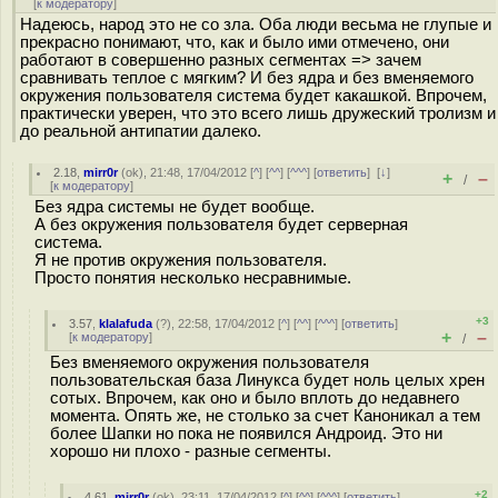
[
к модератору
]
Надеюсь, народ это не со зла. Оба люди весьма не глупые и
прекрасно понимают, что, как и было ими отмечено, они
работают в совершенно разных сегментах => зачем
сравнивать теплое с мягким? И без ядра и без вменяемого
окружения пользователя система будет какашкой. Впрочем,
практически уверен, что это всего лишь дружеский тролизм и
до реальной антипатии далеко.
2.18
,
mirr0r
(
ok
), 21:48, 17/04/2012 [
^
] [
^^
] [
^^^
] [
ответить
]
[
↓
]
+
–
/
[
к модератору
]
Без ядра системы не будет вообще.
А без окружения пользователя будет серверная
система.
Я не против окружения пользователя.
Просто понятия несколько несравнимые.
+3
3.57
,
klalafuda
(
?
), 22:58, 17/04/2012 [
^
] [
^^
] [
^^^
] [
ответить
]
+
–
[
к модератору
]
/
Без вменяемого окружения пользователя
пользовательская база Линукса будет ноль целых хрен
сотых. Впрочем, как оно и было вплоть до недавнего
момента. Опять же, не столько за счет Каноникал а тем
более Шапки но пока не появился Андроид. Это ни
хорошо ни плохо - разные сегменты.
+2
4.61
,
mirr0r
(
ok
), 23:11, 17/04/2012 [
^
] [
^^
] [
^^^
] [
ответить
]