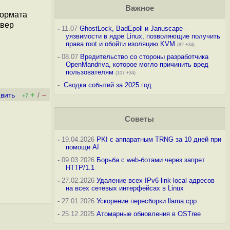
Важное
формата
йвер
-
11.07
GhostLock, BadEpoll и Januscape -
уязвимости в ядре Linux, позволяющие получить
права root и обойти изоляцию KVM
(82 +34)
-
08.07
Вредительство со стороны разработчика
OpenMandriva, которое могло причинить вред
пользователям
(107 +34)
-
Сводка событий за 2025 год
+
–
вить
/
+7
Советы
-
19.04.2026
PKI с аппаратным TRNG за 10 дней при
помощи AI
-
09.03.2026
Борьба с web-ботами через запрет
HTTP/1.1
-
27.02.2026
Удаление всех IPv6 link-local адресов
на всех сетевых интерфейсах в Linux
-
27.01.2026
Ускорение пересборки llama.cpp
-
25.12.2025
Атомарные обновления в OSTree