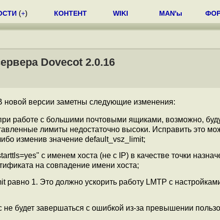
ОСТИ
(
+
)
КОНТЕНТ
WIKI
MAN'ы
ФО
рвера Dovecot 2.0.16
 В новой версии заметны следующие изменения:
при работе с большими почтовыми ящиками, возможно, буд
авленные лимиты недостаточно высоки. Исправить это мо
ибо изменив значение default_vsz_limit;
arttls=yes" с именем хоста (не с IP) в качестве точки назна
тификата на совпадение имени хоста;
it равно 1. Это должно ускорить работу LMTP с настройками
ync не будет завершаться с ошибкой из-за превышении польз