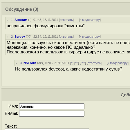
Обсуждение
(3)
1
,
Аноним
(
-
), 01:43, 18/11/2011 [
ответить
]
[
к модератору
]
понравилась формулировка "заметны"
2
,
Sergey
(
??
), 22:34, 19/11/2011 [
ответить
]
[
к модератору
]
Молодцы. Пользуюсь около шести лет (если память не подвод
нарекания, конечно, но какое ПО идеально?
После довекота использовать курьер и цирус не возникает же
3
,
NSForth
(
ok
), 10:06, 21/11/2011 [
^
] [
^^
] [
^^^
] [
ответить
]
[
к модератору
]
Не пользовался dovecot, а какие недостатки у cyrus?
Доба
Имя:
E-Mail:
Текст: