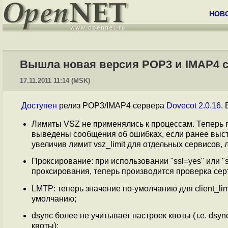
НОВ
Вышла новая версия POP3 и IMAP4 се
17.11.2011 11:14 (MSK)
Доступен
релиз POP3/IMAP4 сервера
Dovecot 2.0.16
.
Лимиты VSZ не применялись к процессам. Теперь 
выведены сообщения об ошибках, если ранее выст
увеличив лимит vsz_limit для отдельных сервисов, л
Проксирование: при использовании "ssl=yes" или "st
проксирования, теперь производится проверка сер
LMTP: теперь значение по-умолчанию для client_lim
умолчанию;
dsync более не учитывает настроек квоты (т.е. ds
квоты);