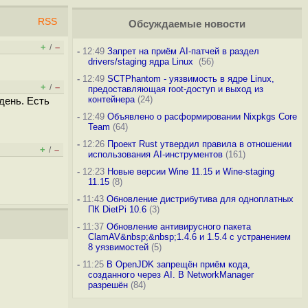
RSS
Обсуждаемые новости
+
–
/
-
12:49
Запрет на приём AI-патчей в раздел
drivers/staging ядра Linux
(56)
-
12:49
SCTPhantom - уязвимость в ядре Linux,
+
–
/
предоставляющая root-доступ и выход из
контейнера
(24)
день. Есть
-
12:49
Объявлено о расформировании Nixpkgs Core
Team
(64)
-
12:26
Проект Rust утвердил правила в отношении
+
–
/
использования AI-инструментов
(161)
-
12:23
Новые версии Wine 11.15 и Wine-staging
11.15
(8)
-
11:43
Обновление дистрибутива для одноплатных
ПК DietPi 10.6
(3)
-
11:37
Обновление антивирусного пакета
ClamAV&nbsp;&nbsp;1.4.6 и 1.5.4 с устранением
8 уязвимостей
(5)
-
11:25
В OpenJDK запрещён приём кода,
созданного через AI. В NetworkManager
разрешён
(84)