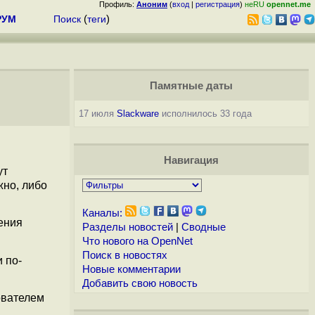
Профиль:
Аноним
(
вход
|
регистрация
)
неRU
opennet.me
РУМ
Поиск
(
теги
)
Памятные даты
17 июля
Slackware
исполнилось 33 года
Навигация
ут
жно, либо
Каналы:
чения
Разделы новостей
|
Сводные
Что нового на OpenNet
Поиск в новостях
 по-
Новые комментарии
Добавить свою новость
ователем