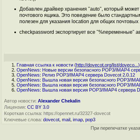
Добавлен драйвер хранения "auto", который може
почтового ящика. Это поведение было стандартным 
полезен для указания location для общих почтовых
checkpassword экспортирует все "%переменные" а
Главная ссылка к новости (
http://dovecot.org/list/doveco...
)
OpenNews: Новые версии безопасного POP3/IMAP4 сервер
OpenNews: Релиз POP3/IMAP4 сервера Dovecot 2.0.12
OpenNews: Вышла новая версия безопасного POP3/IMAP4
OpenNews: Вышла новая версия безопасного POP3/IMAP4
OpenNews: Вышла новая версия POP3/IMAP4 сервера Do
Автор новости:
Alexander Chekalin
Лицензия:
CC BY 3.0
Короткая ссылка: https://opennet.ru/32327-dovecot
Ключевые слова:
dovecot
,
mail
,
imap
,
pop3
При перепечатке указа