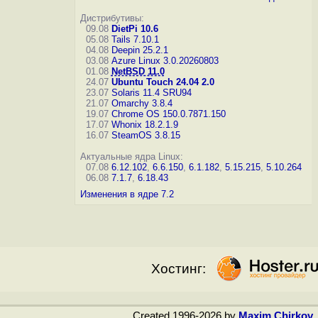
Дистрибутивы:
09.08
DietPi 10.6
05.08
Tails 7.10.1
04.08
Deepin 25.2.1
03.08
Azure Linux 3.0.20260803
01.08
NetBSD 11.0
24.07
Ubuntu Touch 24.04 2.0
23.07
Solaris 11.4 SRU94
21.07
Omarchy 3.8.4
19.07
Chrome OS 150.0.7871.150
17.07
Whonix 18.2.1.9
16.07
SteamOS 3.8.15
Актуальные ядра Linux:
07.08
6.12.102
,
6.6.150
,
6.1.182
,
5.15.215
,
5.10.264
06.08
7.1.7
,
6.18.43
Изменения в ядре 7.2
Хостинг:
Created 1996-2026 by
Maxim Chirkov