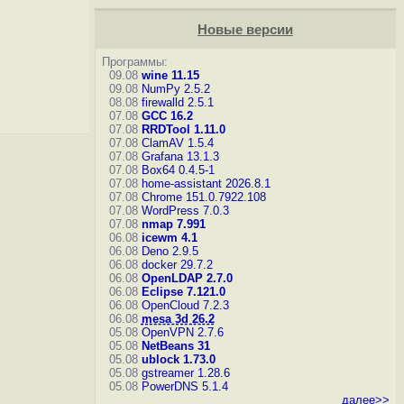
Новые версии
Программы:
09.08
wine 11.15
09.08
NumPy 2.5.2
08.08
firewalld 2.5.1
07.08
GCC 16.2
07.08
RRDTool 1.11.0
07.08
ClamAV 1.5.4
07.08
Grafana 13.1.3
07.08
Box64 0.4.5-1
07.08
home-assistant 2026.8.1
07.08
Chrome 151.0.7922.108
07.08
WordPress 7.0.3
07.08
nmap 7.991
06.08
icewm 4.1
06.08
Deno 2.9.5
06.08
docker 29.7.2
06.08
OpenLDAP 2.7.0
06.08
Eclipse 7.121.0
06.08
OpenCloud 7.2.3
06.08
mesa 3d 26.2
05.08
OpenVPN 2.7.6
05.08
NetBeans 31
05.08
ublock 1.73.0
05.08
gstreamer 1.28.6
05.08
PowerDNS 5.1.4
далее>>