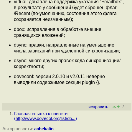
virtual: добавлена поддержка указания "+mailbox",
в результате у сообщений будет сброшен флаг
\Recent (по-умолчанию, состояния этого флага
сохраняется неизменным);
dbox: исправления в обработке внешне
хранящихся вложений;
dsync: правки, направленные на уменьшение
числа зависаний при удаленной синхронизации;
dsync: много других правок кода синхронизации/
корректности;
doveconf: версии 2.0.10 и v2.0.11 неверно
выводили содержимое секции plugin {}.
+
–
исправить
/
+5
Главная ссылка к новости
(
http://www.dovecot.org/list/do...
)
Автор новости:
achekalin