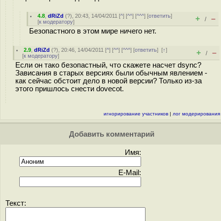
4.8
,
dRiZd
(
?
), 20:43, 14/04/2011 [
^
] [
^^
] [
^^^
] [
ответить
]
+
–
/
[
к модератору
]
Безопастного в этом мире ничего нет.
2.9
,
dRiZd
(
?
), 20:46, 14/04/2011 [
^
] [
^^
] [
^^^
] [
ответить
]
[
↑
]
+
–
/
[
к модератору
]
Если он тако безопастный, что скажете насчет dsync?
Зависания в старых версиях были обычным явлением -
как сейчас обстоит дело в новой версии? Только из-за
этого пришлось снести dovecot.
игнорирование участников
|
лог модерирования
Добавить комментарий
Имя:
E-Mail:
Текст: