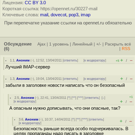
Лицензия:
CC BY 3.0
Короткая ссылка: https://opennet.ru/30227-mail
Ключевые слова:
mail
,
dovecot
,
pop3
,
imap
При перепечатке указание ссылки на opennet.ru обязательно
Обсуждение
Ajax
|
1 уровень
|
Линейный
|
+/-
|
Раскрыть всё
(6)
|
RSS
+
–
1.1
,
Аноним
(
-
), 12:52, 13/04/2011 [
ответить
]
[
к модератору
]
/
+5
Лучший IMAP-сервер
+
–
1.3
,
Аноним
(
-
), 19:04, 13/04/2011 [
ответить
]
[
к модератору
]
/
забыли в заголовке новости написать что он безопасный
+1
2.5
,
Аноним
(
-
), 22:41, 13/04/2011 [
^
] [
^^
] [
^^^
] [
ответить
]
[
↓
]
+
–
[
к модератору
]
/
А опасным нужно дописывать, что они опасные, так?
3.6
,
Аноним
(
-
), 10:37, 14/04/2011 [
^
] [
^^
] [
^^^
] [
ответить
]
+
–
/
[
к модератору
]
Безопасность раньше всегда особо подчеркивалась. В
целях пропаганды надо писать в заголовке