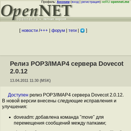
Профиль:
Аноним
(
вход
|
регистрация
)
неRU
opennet.me
[
новости
/
+++
|
форум
|
теги
|
]
Релиз POP3/IMAP4 сервера Dovecot
2.0.12
13.04.2011 11:30 (MSK)
Доступен
релиз POP3/IMAP4 сервера Dovecot 2.0.12.
В новой версии внесены следующие исправления и
улучшения:
doveadm: добавлена команда "move" для
перемещения сообщений между папками;