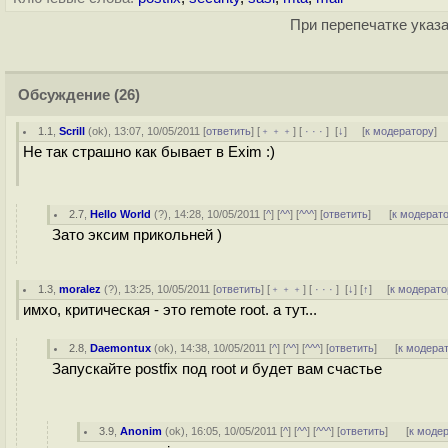
При перепечатке указа
Обсуждение
(26)
1.1
,
Scrill
(
ok
), 13:07, 10/05/2011 [
ответить
] [
﹢﹢﹢
] [
· · ·
]
[
↓
] [
к модератору
]
Не так страшно как бывает в Exim :)
2.7
,
Hello World
(
?
), 14:28, 10/05/2011 [
^
] [
^^
] [
^^^
] [
ответить
]
[
к модерат
Зато эксим прикольней )
1.3
,
moralez
(
?
), 13:25, 10/05/2011 [
ответить
] [
﹢﹢﹢
] [
· · ·
]
[
↓
] [
↑
] [
к модерато
имхо, критическая - это remote root. а тут...
2.8
,
Daemontux
(
ok
), 14:38, 10/05/2011 [
^
] [
^^
] [
^^^
] [
ответить
]
[
к модера
Запускайте postfix под root и будет вам счастье
3.9
,
Anonim
(
ok
), 16:05, 10/05/2011 [
^
] [
^^
] [
^^^
] [
ответить
]
[
к моде