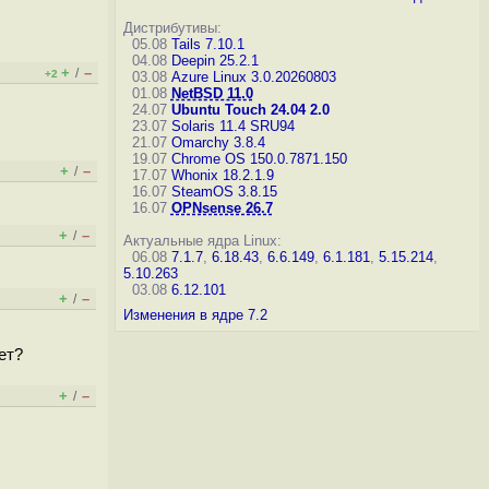
Дистрибутивы:
05.08
Tails 7.10.1
04.08
Deepin 25.2.1
+
–
/
+2
03.08
Azure Linux 3.0.20260803
01.08
NetBSD 11.0
24.07
Ubuntu Touch 24.04 2.0
23.07
Solaris 11.4 SRU94
21.07
Omarchy 3.8.4
19.07
Chrome OS 150.0.7871.150
+
–
/
17.07
Whonix 18.2.1.9
16.07
SteamOS 3.8.15
16.07
OPNsense 26.7
+
–
/
Актуальные ядра Linux:
06.08
7.1.7
,
6.18.43
,
6.6.149
,
6.1.181
,
5.15.214
,
5.10.263
03.08
6.12.101
+
–
/
Изменения в ядре 7.2
ет?
+
–
/