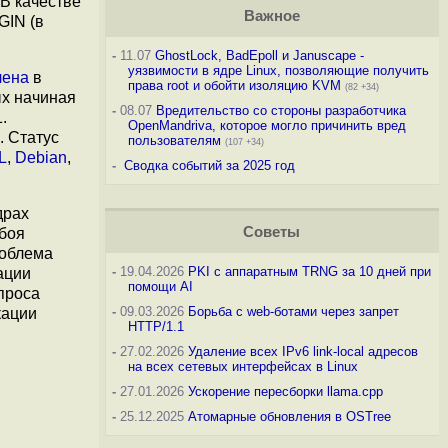
 В качестве
Важное
GIN (в
-
11.07
GhostLock, BadEpoll и Januscape -
уязвимости в ядре Linux, позволяющие получить
лена
в
права root и обойти изоляцию KVM
(82 +34)
ых начиная
-
08.07
Вредительство со стороны разработчика
.
OpenMandriva, которое могло причинить вред
. Статус
пользователям
(107 +34)
L
,
Debian
,
-
Сводка событий за 2025 год
драх
Советы
сбоя
роблема
-
19.04.2026
PKI с аппаратным TRNG за 10 дней при
ации
помощи AI
проса
-
09.03.2026
Борьба с web-ботами через запрет
кации
HTTP/1.1
-
27.02.2026
Удаление всех IPv6 link-local адресов
на всех сетевых интерфейсах в Linux
-
27.01.2026
Ускорение пересборки llama.cpp
-
25.12.2025
Атомарные обновления в OSTree