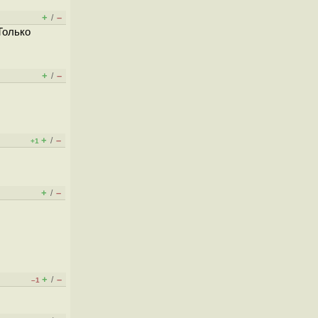
+
–
/
Только
+
–
/
+
–
/
+1
+
–
/
+
–
/
–1