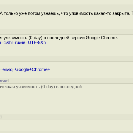
 А только уже потом узнаёшь, что уязвимость какая-то закрыта. 
я уязвимость (0-day) в последней версии Google Chrome.
um=1&hl=ru&ie=UTF-8&n
u&hl=en&q=Google+Chrome+
атору
]
ческая уязвимость (0-day) в последней
у
]