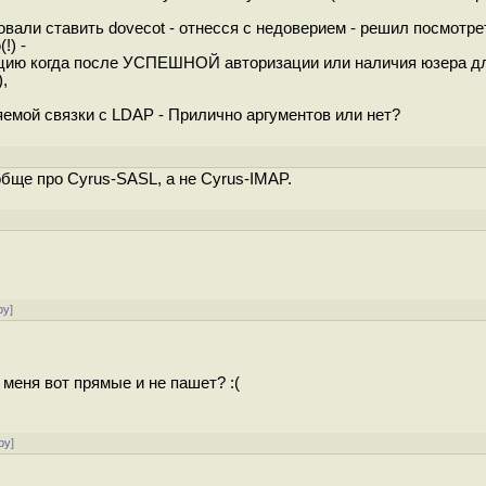
вали ставить dovecot - отнесся с недоверием - решил посмотрет
!) -
уацию когда после УСПЕШНОЙ авторизации или наличия юзера дл
,
емой связки с LDAP - Прилично аргументов или нет?
ообще про Cyrus-SASL, а не Cyrus-IMAP.
ру
]
 меня вот прямые и не пашет? :(
ру
]