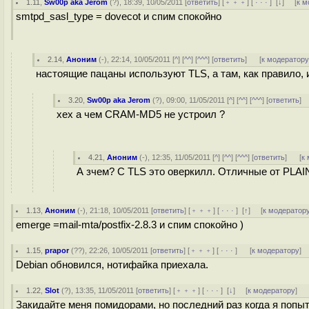
1.11
,
Sw00p aka Jerom
(
?
), 18:39, 10/05/2011 [
ответить
] [
﹢﹢﹢
] [
· · ·
]
[
↓
] [
к м
smtpd_sasl_type = dovecot и спим спокойно
2.14
,
Аноним
(
-
), 22:14, 10/05/2011 [
^
] [
^^
] [
^^^
] [
ответить
]
[
к модератор
настоящие пацаны используют TLS, а там, как правило, 
3.20
,
Sw00p aka Jerom
(
?
), 09:00, 11/05/2011 [
^
] [
^^
] [
^^^
] [
ответить
]
хех а чем CRAM-MD5 не устроил ?
4.21
,
Аноним
(
-
), 12:35, 11/05/2011 [
^
] [
^^
] [
^^^
] [
ответить
]
[
к
А зчем? C TLS это оверкилл. Отличные от PLA
1.13
,
Аноним
(
-
), 21:18, 10/05/2011 [
ответить
] [
﹢﹢﹢
] [
· · ·
]
[
↑
] [
к модератор
emerge =mail-mta/postfix-2.8.3 и спим спокойно )
1.15
,
prapor
(
??
), 22:26, 10/05/2011 [
ответить
] [
﹢﹢﹢
] [
· · ·
]
[
к модератору
]
Debian обновился, нотифайка приехала.
1.22
,
Slot
(
?
), 13:35, 11/05/2011 [
ответить
] [
﹢﹢﹢
] [
· · ·
]
[
↓
] [
к модератору
]
Закидайте меня помидорами, но последний раз когда я попыт