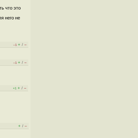
ь что это
я него не
+
–
/
–1
+
–
/
–1
+
–
/
+1
+
–
/