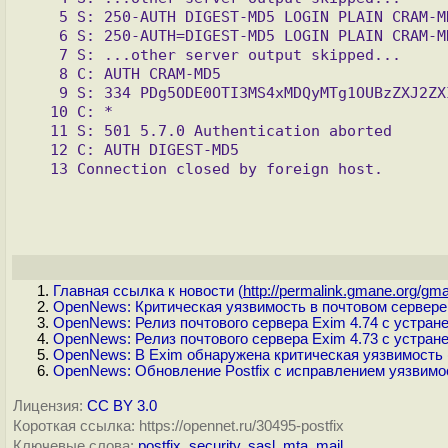
   5 S: 250-AUTH DIGEST-MD5 LOGIN PLAIN CRAM-MD5

   6 S: 250-AUTH=DIGEST-MD5 LOGIN PLAIN CRAM-MD5

   7 S: ...other server output skipped...

   8 C: AUTH CRAM-MD5

   9 S: 334 PDg5ODE0OTI3MS4xMDQyMTg1OUBzZXJ2ZXIuZXhhbXBsZS5jb20+Cg==

  10 C: *

  11 S: 501 5.7.0 Authentication aborted

  12 C: AUTH DIGEST-MD5

  13 Connection closed by foreign host.

Главная ссылка к новости (
http://permalink.gmane.org/gma
OpenNews: Критическая уязвимость в почтовом сервере
OpenNews: Релиз почтового сервера Exim 4.74 с устран
OpenNews: Релиз почтового сервера Exim 4.73 с устран
OpenNews: В Exim обнаружена критическая уязвимость (
OpenNews: Обновление Postfix с исправлением уязвим
Лицензия:
CC BY 3.0
Короткая ссылка: https://opennet.ru/30495-postfix
Ключевые слова:
postfix
,
security
,
sasl
,
mta
,
mail