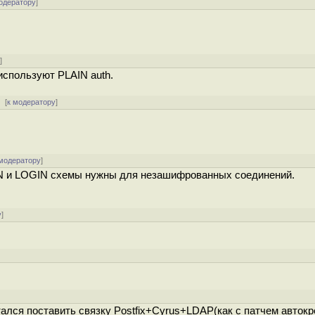
одератору
]
у
]
используют PLAIN auth.
[
к модератору
]
 модератору
]
IN и LOGIN схемы нужны для незашифрованных соединений.
у
]
ался поставить связку Postfix+Cyrus+LDAP(как с патчем автокре