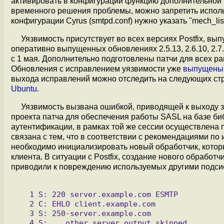
активировать в конфигурации функцию дополнительной и
временного решения проблемы, можно запретить исполь
конфигурации Cyrus (smtpd.conf) нужно указать "mech_lis
Уязвимость присутствует во всех версиях Postfix, вы
оперативно выпущенных обновлениях 2.5.13, 2.6.10, 2.7.4
с 1 мая. Дополнительно подготовлены патчи для всех ран
Обновления с исправлением уязвимости уже
выпущены
выхода исправлений можно отследить на следующих ст
Ubuntu
.
Уязвимость вызвана ошибкой, приводящей к выходу з
проекта патча для обеспечения работы SASL на базе биб
аутентификации, в рамках той же сессии осуществлена
связана с тем, что в соответствии с рекомендациями по
необходимо инициализировать новый обработчик, котор
клиента. В ситуации с Postfix, создание нового обраб
приводили к повреждению используемых другими подси
   1 S: 220 server.example.com ESMTP

   2 C: EHLO client.example.com

   3 S: 250-server.example.com

   4 S: ...other server output skipped...
