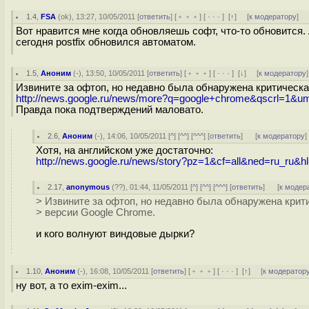
1.4
,
FSA
(
ok
), 13:27, 10/05/2011 [
ответить
] [
﹢﹢﹢
] [
· · ·
]
[
↑
] [
к модератору
]
Вот нравится мне когда обновляешь софт, что-то обновится.
сегодня postfix обновился автоматом.
1.5
,
Аноним
(
-
), 13:50, 10/05/2011 [
ответить
] [
﹢﹢﹢
] [
· · ·
]
[
↓
] [
к модератору
]
Извините за офтоп, но недавно была обнаружена критическа
http://news.google.ru/news/more?q=google+chrome&qscrl=1&
Правда пока подтверждений маловато.
2.6
,
Аноним
(
-
), 14:06, 10/05/2011 [
^
] [
^^
] [
^^^
] [
ответить
]
[
к модератору
]
Хотя, на английском уже достаточно:
http://news.google.ru/news/story?pz=1&cf=all&ned=ru_r
2.17
,
anonymous
(
??
), 01:44, 11/05/2011 [
^
] [
^^
] [
^^^
] [
ответить
]
[
к модер
> Извините за офтоп, но недавно была обнаружена крити
> версии Google Chrome.
и кого волнуют виндовые дырки?
1.10
,
Аноним
(
-
), 16:08, 10/05/2011 [
ответить
] [
﹢﹢﹢
] [
· · ·
]
[
↑
] [
к модератор
ну вот, а то exim-exim...