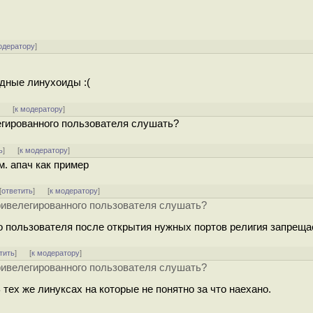
одератору
]
бедные линухоиды :(
]
[
к модератору
]
легированного пользователя слушать?
ь
]
[
к модератору
]
м. апач как пример
[
ответить
]
[
к модератору
]
епривелегированного пользователя слушать?
го пользователя после открытия нужных портов религия запреща
тить
]
[
к модератору
]
епривелегированного пользователя слушать?
тех же линуксах на которые не понятно за что наехано.