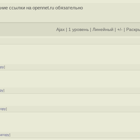
ние ссылки на opennet.ru обязательно
Ajax
|
1 уровень
|
Линейный
|
+/-
|
Раскры
ору
]
ру
]
тору
]
ратору
]