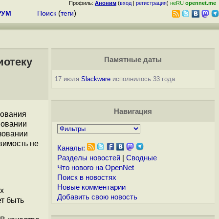
Профиль:
Аноним
(
вход
|
регистрация
)
неRU
opennet.me
РУМ
Поиск
(
теги
)
иотеку
Памятные даты
17 июля
Slackware
исполнилось 33 года
Навигация
вования
вовании
зовании
имость не
Каналы:
Разделы новостей
|
Сводные
Что нового на OpenNet
Поиск в новостях
Новые комментарии
x
Добавить свою новость
ет быть