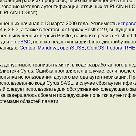
золяции рабочих процессов, через их помещение в chroot.
зование методов аутентификации, отличных от PLAIN и LO
t: PLAIN LOGIN").
пущенных начиная с 13 марта 2000 года. Уязвимость
исправ
 и 2.8.3, а также в тестовых сборках Postfix 2.9, выпущенн
ее выпущенных версий Postfix, начиная с релиза Postfix 1.1
для
FreeBSD
, но пока недоступны для Linux-дистрибутивов
раницах:
Gentoo
,
Mandriva
,
openSUSE
,
CentOS
,
Fedora
,
RHE
а допустимые границы памяти, в коде разработанного в не
лиотеки Cyrus. Ошибка проявляется в случае, если после 
 попытка использования другого метода аутентификации. П
 использованию кода Cyrus SASL, в случае сбоя аутентифик
ый следует использовать для обслуживания следующего за
отчика завершалось сбоем и последующие попытки аутентифи
стемами областей памяти.