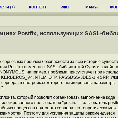
ОСТИ
(
+
)
КОНТЕНТ
WIKI
MAN'ы
ФО
ациях Postfix, использующих SASL-библ
х серьезных проблем безопасности за всю историю сущест
нии Postfix совместно с SASL-библиотекой Cyrus и задейст
 ANONYMOUS, например, проблема присутствует при исполь
 KERBEROS_V4, NTLM, OTP, PASSDSS-3DES-1 и SRP. Уязв
я сервера, в настройках которого активированы параметры
s".
сплоита, который позволит организовать выполнение кода
егированного пользователя "postfix". Пользователь postfi
рабочих процессов почтового сервера, но теоретически мож
язвимостей. Поэтому для усиления защиты рекомендуется