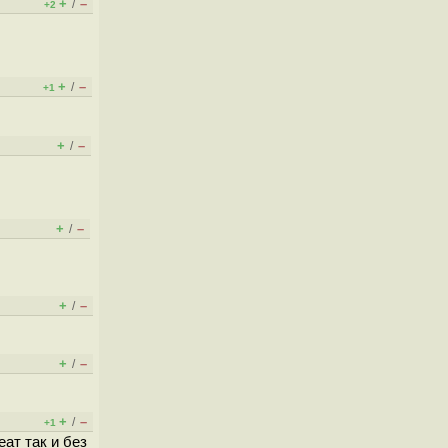
+
–
/
+2
+
–
/
+1
+
–
/
+
–
/
+
–
/
+
–
/
+
–
/
+1
ат так и без