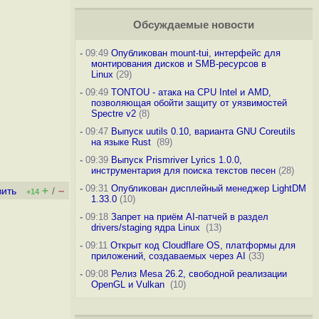
Обсуждаемые новости
-
09:49
Опубликован mount-tui, интерфейс для
монтирования дисков и SMB-ресурсов в
Linux
(29)
-
09:49
TONTOU - атака на CPU Intel и AMD,
позволяющая обойти защиту от уязвимостей
Spectre v2
(8)
-
09:47
Выпуск uutils 0.10, варианта GNU Coreutils
на языке Rust
(89)
-
09:39
Выпуск Prismriver Lyrics 1.0.0,
инструментария для поиска текстов песен
(28)
-
09:31
Опубликован дисплейный менеджер LightDM
+
–
вить
/
+14
1.33.0
(10)
-
09:18
Запрет на приём AI-патчей в раздел
drivers/staging ядра Linux
(13)
-
09:11
Открыт код Cloudflare OS, платформы для
приложений, создаваемых через AI
(33)
-
09:08
Релиз Mesa 26.2, свободной реализации
OpenGL и Vulkan
(10)