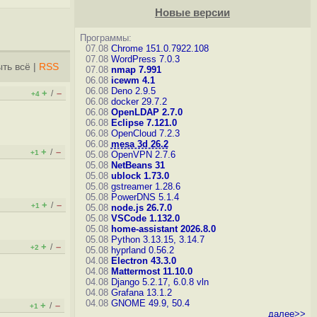
Новые версии
Программы:
07.08
Chrome 151.0.7922.108
07.08
WordPress 7.0.3
ть всё
|
RSS
07.08
nmap 7.991
06.08
icewm 4.1
06.08
Deno 2.9.5
+
–
/
+4
06.08
docker 29.7.2
06.08
OpenLDAP 2.7.0
06.08
Eclipse 7.121.0
06.08
OpenCloud 7.2.3
06.08
mesa 3d 26.2
+
–
/
+1
05.08
OpenVPN 2.7.6
05.08
NetBeans 31
05.08
ublock 1.73.0
05.08
gstreamer 1.28.6
05.08
PowerDNS 5.1.4
+
–
/
+1
05.08
node.js 26.7.0
05.08
VSCode 1.132.0
05.08
home-assistant 2026.8.0
05.08
Python 3.13.15, 3.14.7
+
–
/
+2
05.08
hyprland 0.56.2
04.08
Electron 43.3.0
04.08
Mattermost 11.10.0
04.08
Django 5.2.17, 6.0.8
vln
04.08
Grafana 13.1.2
04.08
GNOME 49.9, 50.4
+
–
/
+1
далее>>