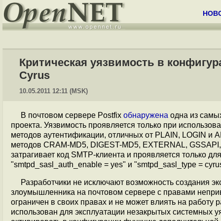
НОВ
Критическая уязвимость в конфигур
Cyrus
10.05.2011 12:11 (MSK)
В почтовом сервере Postfix
обнаружена
одна из самы
проекта. Уязвимость проявляется только при использова
методов аутентификации, отличных от PLAIN, LOGIN и
методов CRAM-MD5, DIGEST-MD5, EXTERNAL, GSSAPI,
затрагивает код SMTP-клиента и проявляется только дл
"smtpd_sasl_auth_enable = yes" и "smtpd_sasl_type = cyru
Разработчики не исключают возможность создания эк
злоумышленника на почтовом сервере с правами непривил
ограничен в своих правах и не может влиять на работу 
использован для эксплуатации незакрытых системных у