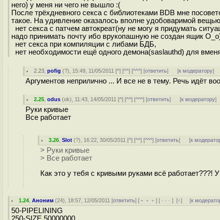
него) у меня ни чего не вышло :(
После трёхдневного секса с библиотеками BDB мне посовето
такое. На удивление оказалось вполне удобоваримой вещью(
нет секса с патчем автокреат(ну не могу я придумать сит
надо принимать почту ибо врукопашную не создан ящик О_о)
нет секса при компиляции с либами БДБ,
нет необходимости ещё одного демона(saslauthd) для вменя
2.23
,
pofig
(
?
), 15:49, 11/05/2011 [
^
] [
^^
] [
^^^
] [
ответить
]
[
к модератору
]
Аргументов неприлично ... И все не в тему. Речь идёт в
2.25
,
odus
(
ok
), 11:43, 14/05/2011 [
^
] [
^^
] [
^^^
] [
ответить
]
[
к модератору
]
Руки кривые
Все работает
3.26
,
Slot
(
?
), 16:22, 30/05/2011 [
^
] [
^^
] [
^^^
] [
ответить
]
[
к модерато
> Руки кривые
> Все работает
Как это у тебя с кривыми руками всё работает???! У
1.24
,
Аноним
(
24
), 18:57, 12/05/2011 [
ответить
] [
﹢﹢﹢
] [
· · ·
]
[
↑
] [
к модерато
50-PIPELINING
250-SIZE 50000000