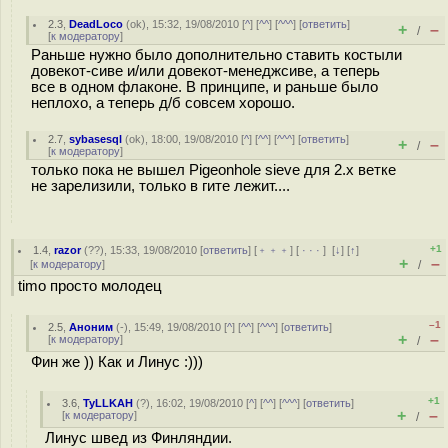
2.3
,
DeadLoco
(
ok
), 15:32, 19/08/2010 [
^
] [
^^
] [
^^^
] [
ответить
]
+
–
/
[
к модератору
]
Раньше нужно было дополнительно ставить костыли
довекот-сиве и/или довекот-менеджсиве, а теперь
все в одном флаконе. В принципе, и раньше было
неплохо, а теперь д/б совсем хорошо.
2.7
,
sybasesql
(
ok
), 18:00, 19/08/2010 [
^
] [
^^
] [
^^^
] [
ответить
]
+
–
/
[
к модератору
]
только пока не вышел Pigeonhole sieve для 2.х ветке
не зарелизили, только в гите лежит....
+1
1.4
,
razor
(
??
), 15:33, 19/08/2010 [
ответить
] [
﹢﹢﹢
] [
· · ·
]
[
↓
] [
↑
]
+
–
[
к модератору
]
/
timo просто молодец
–1
2.5
,
Аноним
(
-
), 15:49, 19/08/2010 [
^
] [
^^
] [
^^^
] [
ответить
]
+
–
[
к модератору
]
/
Фин же )) Как и Линус :)))
+1
3.6
,
TyLLKAH
(
?
), 16:02, 19/08/2010 [
^
] [
^^
] [
^^^
] [
ответить
]
+
–
[
к модератору
]
/
Линус швед из Финляндии.