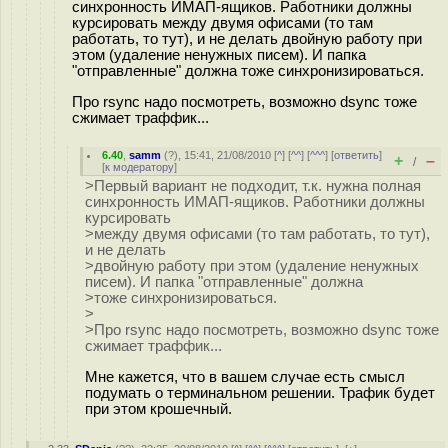
синхронность ИМАП-ящиков. Работники должны
курсировать между двумя офисами (то там
работать, то тут), и не делать двойную работу при
этом (удаление ненужных писем). И папка
"отправленные" должна тоже синхронизироваться.
Про rsync надо посмотреть, возможно dsync тоже
сжимает траффик...
6.40
,
samm
(
?
), 15:41, 21/08/2010 [
^
] [
^^
] [
^^^
] [
ответить
]
+
–
/
[
к модератору
]
>Первый вариант не подходит, т.к. нужна полная
синхронность ИМАП-ящиков. Работники должны
курсировать
>между двумя офисами (то там работать, то тут),
и не делать
>двойную работу при этом (удаление ненужных
писем). И папка "отправленные" должна
>тоже синхронизироваться.
>
>Про rsync надо посмотреть, возможно dsync тоже
сжимает траффик...
Мне кажется, что в вашем случае есть смысл
подумать о терминальном решении. Трафик будет
при этом крошечный.