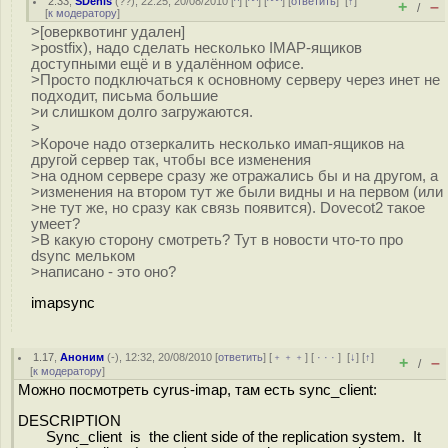
2.33
,
SDenis
(
??
), 22:25, 20/08/2010 [
^
] [
^^
] [
^^^
] [
ответить
]
[
↑
]
+
–
/
[
к модератору
]
>[оверквотинг удален]
>postfix), надо сделать несколько IMAP-ящиков
доступными ещё и в удалённом офисе.
>Просто подключаться к основному серверу через инет не
подходит, письма большие
>и слишком долго загружаются.
>
>Короче надо отзеркалить несколько имап-ящиков на
другой сервер так, чтобы все изменения
>на одном сервере сразу же отражались бы и на другом, а
>изменения на втором тут же были видны и на первом (или
>не тут же, но сразу как связь появится). Dovecot2 такое
умеет?
>В какую сторону смотреть? Тут в новости что-то про
dsync мельком
>написано - это оно?
imapsync
1.17
,
Аноним
(
-
), 12:32, 20/08/2010 [
ответить
] [
﹢﹢﹢
] [
· · ·
]
[
↓
] [
↑
]
+
–
/
[
к модератору
]
Можно посмотреть cyrus-imap, там есть sync_client:
DESCRIPTION
Sync_client is the client side of the replication system. It