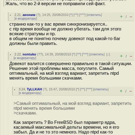
Жаль, что во 2-й версии не поправили сей факт.
2.21
,
аноним
(
?
), 14:25, 20/08/2010 [
^
] [
^^
] [
^^^
] [
ответить
]
+
–
/
[
к модератору
]
странно как-то у вас время синхронизируется..
с ntp время вообще не должно убегать. там для этого
всякие стратумы и пр.
в общем не понятно почему довекот под какой-то баг
должны были править.
2.22
,
nontuko
(
??
), 14:39, 20/08/2010 [
^
] [
^^
] [
^^^
] [
ответить
]
[
↓
]
+
–
/
[
к модератору
]
Довекот валится совершенно правильно в такой ситуации.
Решение этой проблемы масса, погуглите. Самый
оптимальный, на мой взгляд вариант, запретить ntpd
менять время большими скачками.
3.24
,
TyLLKAH
(
?
), 15:47, 20/08/2010 [
^
] [
^^
] [
^^^
] [
ответить
]
+
–
/
[
к модератору
]
>Самый оптимальный, на мой взгляд вариант, запретить
ntpd менять время большими
>скачками.
Как запретить ? Во FreeBSD был параметр ядра,
касаемый максимальной дельты времени, но я его
забыл. Да и не то это немного. Надо ntpd как-то