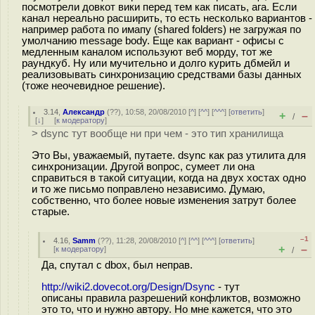
посмотрели довкот вики перед тем как писать, ага. Если
канал нереально расширить, то есть несколько вариантов -
например работа по имапу (shared folders) не загружая по
умолчанию message body. Еще как вариант - офисы с
медленным каналом используют веб морду, тот же
раундкуб. Ну или мучительно и долго курить дбмейл и
реализовывать синхронизацию средствами базы данных
(тоже неочевидное решение).
3.14
,
Александр
(
??
), 10:58, 20/08/2010 [
^
] [
^^
] [
^^^
] [
ответить
]
+
–
/
[
↓
] [
к модератору
]
> dsync тут вообще ни при чем - это тип хранилища
Это Вы, уважаемый, путаете. dsync как раз утилита для
синхронизации. Другой вопрос, сумеет ли она
справиться в такой ситуации, когда на двух хостах одно
и то же письмо поправлено независимо. Думаю,
собственно, что более новые изменения затрут более
старые.
–1
4.16
,
Samm
(
??
), 11:28, 20/08/2010 [
^
] [
^^
] [
^^^
] [
ответить
]
+
–
[
к модератору
]
/
Да, спутал с dbox, был неправ.
http://wiki2.dovecot.org/Design/Dsync
- тут
описаны правила разрешений конфликтов, возможно
это то, что и нужно автору. Но мне кажется, что это