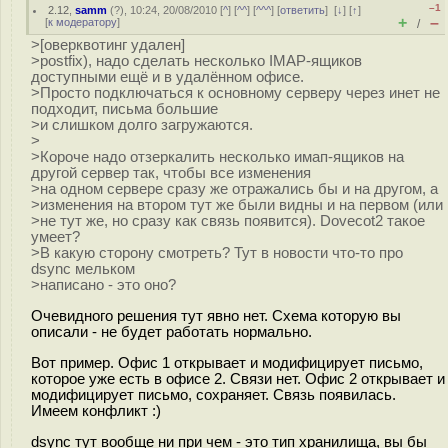
–1
2.12
,
samm
(
?
), 10:24, 20/08/2010 [
^
] [
^^
] [
^^^
] [
ответить
]
[
↓
] [
↑
]
+
–
[
к модератору
]
/
>[оверквотинг удален]
>postfix), надо сделать несколько IMAP-ящиков
доступными ещё и в удалённом офисе.
>Просто подключаться к основному серверу через инет не
подходит, письма большие
>и слишком долго загружаются.
>
>Короче надо отзеркалить несколько имап-ящиков на
другой сервер так, чтобы все изменения
>на одном сервере сразу же отражались бы и на другом, а
>изменения на втором тут же были видны и на первом (или
>не тут же, но сразу как связь появится). Dovecot2 такое
умеет?
>В какую сторону смотреть? Тут в новости что-то про
dsync мельком
>написано - это оно?
Очевидного решения тут явно нет. Схема которую вы
описали - не будет работать нормально.
Вот пример. Офис 1 открывает и модифицирует письмо,
которое уже есть в офисе 2. Связи нет. Офис 2 открывает и
модифицирует письмо, сохраняет. Связь появилась.
Имеем конфликт :)
dsync тут вообще ни при чем - это тип хранилища, вы бы