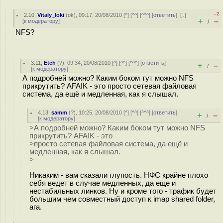
–2
2.10
,
Vitaly_loki
(
ok
), 09:17, 20/08/2010 [
^
] [
^^
] [
^^^
] [
ответить
]
[
↓
]
+
–
[
к модератору
]
/
NFS?
3.11
,
Etch
(
?
), 09:34, 20/08/2010 [
^
] [
^^
] [
^^^
] [
ответить
]
+
–
/
[
к модератору
]
А подробней можно? Каким боком тут можно NFS
прикрутить? AFAIK - это просто сетевая файловая
система, да ещё и медленная, как я слышал.
4.13
,
samm
(
?
), 10:25, 20/08/2010 [
^
] [
^^
] [
^^^
] [
ответить
]
+
–
/
[
к модератору
]
>А подробней можно? Каким боком тут можно NFS
прикрутить? AFAIK - это
>просто сетевая файловая система, да ещё и
медленная, как я слышал.
>
Никаким - вам сказали глупость. НФС крайне плохо
себя ведет в случае медленных, да еще и
нестабильных линков. Ну и кроме того - трафик будет
большим чем совместный доступ к imap shared folder,
ага.