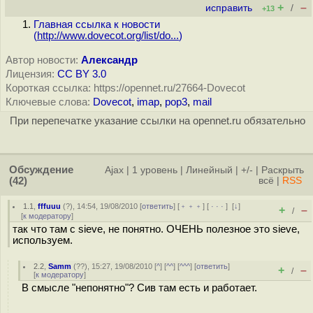
+
–
исправить
/
+13
Главная ссылка к новости
(
http://www.dovecot.org/list/do...
)
Автор новости:
Александр
Лицензия:
CC BY 3.0
Короткая ссылка: https://opennet.ru/27664-Dovecot
Ключевые слова:
Dovecot
,
imap
,
pop3
,
mail
При перепечатке указание ссылки на opennet.ru обязательно
Обсуждение
Ajax
|
1 уровень
|
Линейный
|
+/-
|
Раскрыть
(42)
всё
|
RSS
1.1
,
fffuuu
(
?
), 14:54, 19/08/2010 [
ответить
] [
﹢﹢﹢
] [
· · ·
]
[
↓
]
+
–
/
[
к модератору
]
так что там с sieve, не понятно. ОЧЕНЬ полезное это sieve,
используем.
2.2
,
Samm
(
??
), 15:27, 19/08/2010 [
^
] [
^^
] [
^^^
] [
ответить
]
+
–
/
[
к модератору
]
В смысле "непонятно"? Сив там есть и работает.