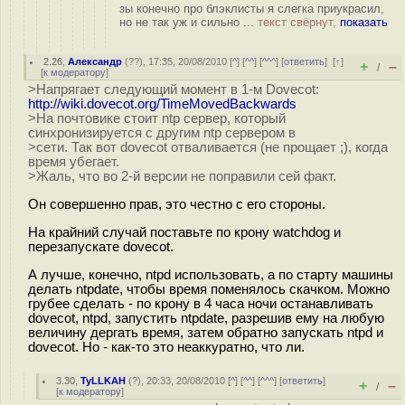
зы конечно про блэклисты я слегка приукрасил,
но не так уж и сильно ...
текст свёрнут,
показать
2.26
,
Александр
(
??
), 17:35, 20/08/2010 [
^
] [
^^
] [
^^^
] [
ответить
]
[
↑
]
+
–
/
[
к модератору
]
>Напрягает следующий момент в 1-м Dovecot:
http://wiki.dovecot.org/TimeMovedBackwards
>На почтовике стоит ntp сервер, который
синхронизируется с другим ntp сервером в
>сети. Так вот dovecot отваливается (не прощает ;), когда
время убегает.
>Жаль, что во 2-й версии не поправили сей факт.
Он совершенно прав, это честно с его стороны.
На крайний случай поставьте по крону watchdog и
перезапускате dovecot.
А лучше, конечно, ntpd использовать, а по старту машины
делать ntpdate, чтобы время поменялось скачком. Можно
грубее сделать - по крону в 4 часа ночи останавливать
dovecot, ntpd, запустить ntpdate, разрешив ему на любую
величину дергать время, затем обратно запускать ntpd и
dovecot. Но - как-то это неаккуратно, что ли.
3.30
,
TyLLKAH
(
?
), 20:33, 20/08/2010 [
^
] [
^^
] [
^^^
] [
ответить
]
+
–
/
[
к модератору
]