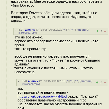
настраивать. Мне он тоже однажды настроил время и
убил Dovecot
Во втором Dovecot обещали сделать так, чтобы не
падал, а ждал, если это возможно. Надеюсь, что
сделали
4.27
,
аноним
(
?
), 18:08, 20/08/2010 [
^
] [
^^
] [
^^^
] [
ответить
]
+
–
/
[
к модератору
]
это не возможно.
первое что проверяют спамассасины всякие - это
время.
так что правьте ntp.
вообще не понятно как это у вас получается.
может там руткит. или "привет" в кроне от бывшего
админа?
такая ситуация с постоянным инетом - штатно
невозможна.
5.28
,
аноним
(
?
), 18:15, 20/08/2010 [
^
] [
^^
] [
^^^
] [
ответить
]
+
–
/
[
к модератору
]
зы:
вот прочитайте внимательно -
http://ru.wikipedia.org/wiki/Ntpd
раздел "Отладка".
собственно правильно настроенный ntpd
"не_позволяет" часам убегать вообще и правит их
сам.