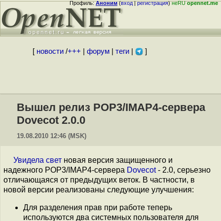
Профиль:
Аноним
(
вход
|
регистрация
)
неRU
opennet.me
[
новости
/
+++
|
форум
|
теги
|
]
Вышел релиз POP3/IMAP4-сервера
Dovecot 2.0.0
19.08.2010 12:46 (MSK)
Увидела свет
новая версия защищенного и
надежного POP3/IMAP4-сервера
Dovecot
- 2.0, серьезно
отличающаяся от предыдущих веток. В частности, в
новой версии реализованы следующие улучшения:
Для разделения прав при работе теперь
используются два системных пользователя для