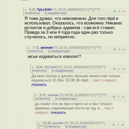
6.29
,
TyLLKAH
(
?
), 20:25, 20/08/2010 [
^
] [
^^
] [
^^^
]
+
–
/
[
ответить
]
[
к модератору
]
Я тоже думал, что невозможно. Для того ntpd и
использовал. Оказалось, что возможно. Никаких
руткитов и добрых админов - сам всё ставил.
Правда за 3 или 4 года года один раз только
случилось, но неприятно.
7.31
,
аноним
(
?
), 22:10, 20/08/2010 [
^
] [
^^
] [
^^^
]
+
–
/
[
ответить
]
[
к модератору
]
мсье издеваться изволит?
8.34
,
TyLLKAH
(
?
), 23:13, 20/08/2010 [
^
] [
^^
] [
^^^
]
+
–
/
[
ответить
]
[
к модератору
]
Да мне скучно и делать больше нечего как только
издеваться 15 Nov 19 08 36 ntpd...
текст свёрнут,
показать
9.37
,
аноним
(
?
), 00:35, 21/08/2010 [
^
] [
^^
] [
^^^
]
+
–
/
[
ответить
]
[
к модератору
]
да понял что не при старте но и без точного
времени современная почта не тру е...
текст
свёрнут,
показать
10.38
,
аноним
(
?
), 01:13, 21/08/2010 [
^
] [
^^
]
+
–
/
[
^^^
] [
ответить
]
[
к модератору
]