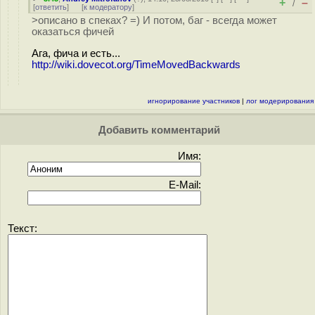
+
–
/
[
ответить
]
[
к модератору
]
>описано в спеках? =) И потом, баг - всегда может
оказаться фичей
Ага, фича и есть...
http://wiki.dovecot.org/TimeMovedBackwards
игнорирование участников
|
лог модерирования
Добавить комментарий
Имя:
E-Mail:
Текст: