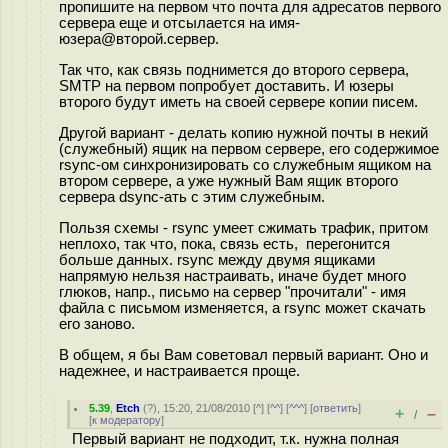
пропишите на первом что почта для адресатов первого
сервера еще и отсылается на имя-
юзера@второй.сервер.
Так что, как связь поднимется до второго сервера,
SMTP на первом попробует доставить. И юзеры
второго будут иметь на своей сервере копии писем.
Другой вариант - делать копию нужной почты в некий
(служебный) ящик на первом сервере, его содержимое
rsync-ом синхронизировать со служебным ящиком на
втором сервере, а уже нужный Вам ящик второго
сервера dsync-ать с этим служебным.
Пользя схемы - rsync умеет сжимать трафик, притом
неплохо, так что, пока, связь есть, перегонится
больше данных. rsync между двумя ящиками
напрямую нельзя настраивать, иначе будет много
глюков, напр., письмо на сервер "прочитали" - имя
файла с письмом изменяется, а rsync может скачать
его заново.
В общем, я бы Вам советовал первый вариант. Оно и
надежнее, и настраивается проще.
5.39
,
Etch
(
?
), 15:20, 21/08/2010 [
^
] [
^^
] [
^^^
] [
ответить
]
+
–
/
[
к модератору
]
Первый вариант не подходит, т.к. нужна полная