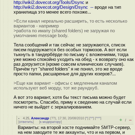
http://wiki2.dovecot.org/Tools/Dsync
и
http://wiki2.dovecot.org/Design/Dsync --
вроде на тип
хранилища это менее всего похоже...
>Если канал нереально расширить, то есть несколько
вариантов - например
>работа по имапу (shared folders) не загружая по
умолчанию message body.
Тела сообщений и так сейчас не загружаются, список
писем подгружается без особых тормозов. А вот если
тыкнуть в тандербёрде по письму с вложениями, тогда
уже можно спокойно уходить на обед - к возврату оно как
раз догрузится (кроме совсем клинических случаев).
Причём тут "shared folders" я не понял, это же вроде
просто папки, расшареные для других юзеров?...
>Еще как вариант - офисы с медленным каналом
используют веб морду, тот же раундкуб.
А вот это вариант, хотя бы текст письма можно будет
посмотреть. Спасибо, приму к сведению на случай если
ничего не выйдет с зеркалированием.
4.25
,
Александр
(
??
), 17:30, 20/08/2010 [
^
] [
^^
] [
^^^
]
+
–
/
[
ответить
]
[
к модератору
]
Варианты: на второй хосте поднимайте SMTP-сервер,
на нем заводите те же аккаунты, что и на первом, и