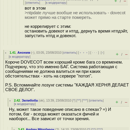
+
–
/
[
ответить
]
[
к модератору
]
вот в этом
>ntpdate лучше вообше не использовать - dovecot
может прямо на старте помереть.
не коррелирует с этим:
остановить довекот и нтпд, дернуть время нтпдэйт,
запустить нтпд и довекот.
1.41
,
Аноним
(
-
), 03:05, 23/08/2010 [
ответить
] [
﹢﹢﹢
] [
· · ·
]
[
↑
]
+
–
/
[
к модератору
]
Короче DOVECOT всем хороший кроме бага со временем.
Подчеркну, что это именно БАГ. Система работающая с
сообщениями не должна валиться ни при каких
обстоятельствах - хоть на сервере "потоп".
P.S. Вспоминайте лозунг системы "КАЖДАЯ ХЕРНЯ ДЕЛАЕТ
СВОЕ ДЕЛО!".
2.42
,
Зилибоба
(
ok
), 13:39, 23/08/2010 [
^
] [
^^
] [
^^^
] [
ответить
]
+
–
/
[
к модератору
]
Ну, может такое поведение описано в спеках? =) И
потом, баг - всегда может оказаться фичей и
наоборот... Все зависит от точки зрения.
3.43
,
Andrey Mitrofanov
(
?
), 14:10, 23/08/2010 [
^
] [
^^
] [
^^^
]