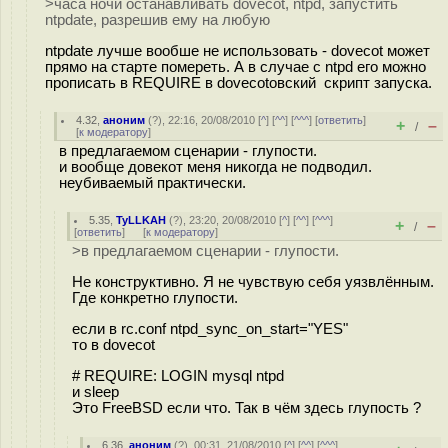
>часа ночи останавливать dovecot, ntpd, запустить
ntpdate, разрешив ему на любую
ntpdate лучше вообше не использовать - dovecot может
прямо на старте помереть. А в случае с ntpd его можно
прописать в REQUIRE в dovecotовский скрипт запуска.
4.32
,
аноним
(
?
), 22:16, 20/08/2010 [
^
] [
^^
] [
^^^
] [
ответить
]
+
–
/
[
к модератору
]
в предлагаемом сценарии - глупости.
и вообще довекот меня никогда не подводил.
неубиваемый практически.
5.35
,
TyLLKAH
(
?
), 23:20, 20/08/2010 [
^
] [
^^
] [
^^^
]
+
–
/
[
ответить
]
[
к модератору
]
>в предлагаемом сценарии - глупости.
Не конструктивно. Я не чувствую себя уязвлённым.
Где конкретно глупости.
если в rc.conf ntpd_sync_on_start="YES"
то в dovecot
# REQUIRE: LOGIN mysql ntpd
и sleep
Это FreeBSD если что. Так в чём здесь глупость ?
6.36
,
аноним
(
?
), 00:31, 21/08/2010 [
^
] [
^^
] [
^^^
]