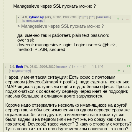
Managesieve через SSL пускать можно ?
4.8
,
sybasesql
(
ok
), 18:02, 19/08/2010 [
^
] [
^^
] [
^^^
] [
ответить
]
+
–
/
[
к модератору
]
> Managesieve через SSL пускать можно ?
да, именно так и работает. plain text password
over ssl:
dovecot: managesieve-login: Login: user=<a@b.c>,
method=PLAIN, secured
+1
1.9
,
Etch
(
?
), 08:01, 20/08/2010 [
ответить
] [
﹢﹢﹢
] [
· · ·
]
[
↓
] [
↑
]
+
–
[
к модератору
]
/
Народ, у меня такая ситауция: Есть офис с почтовым
сервисом (dovecot1/imap4 + postfix), надо сделать несколько
IMAP-ящиков доступными ещё и в удалённом офисе. Просто
подключаться к основному серверу через инет не подходит,
письма большие и слишком долго загружаются.
Короче надо отзеркалить несколько имап-ящиков на другой
сервер так, чтобы все изменения на одном сервере сразу же
отражались бы и на другом, а изменения на втором тут же
были видны и на первом (или не тут же, но сразу как связь
появится). Dovecot2 такое умеет? В какую сторону смотреть?
Тут в новости что-то про dsync мельком написано - это оно?