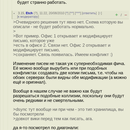
будет странно работать.
3.15
,
Etch
(
?
), 11:22, 20/08/2010 [
^
] [
^^
] [
^^^
] [
ответить
]
[
↑
]
+
–
/
[
к модератору
]
>Очевидного решения тут явно нет. Схема которую вы
описали - не будет работать нормально.
>
>Вот пример. Офис 1 открывает и модифицирует
письмо, которое уже
>есть в офисе 2. Связи нет. Офис 2 открывает и
модифицирует письмо,
>сохраняет. Связь появилась. Имеем конфликт :)
Изменение писем не такая уж супернеобходимая фича.
Её можно вообще вырубить или при подобных
конфликтах создавать две копии письма, т.е. чтобы на
обоих серверах были видны обе модификации (а можно
ещё и оригинал).
Вообще в нашем случае не важно как будут
разрешаться подобные коллизии, поскольку они будут
очень редкими и не смертельными.
>dsync тут вообще ни при чем - это тип хранилища, вы
бы посмотрели
>довкот вики перед тем как писать, ага.
да я-то посмотрел по диагонали: