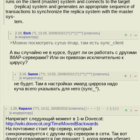
runs on the client (master) system and connects to the target
(replica) system and generates an appropriate sequence of
transactions to synchronize the replica system with the master
sys-
tem.
2.18
,
Etch
(
?
), 13:28, 20/08/2010 [
^
] [
^^
] [
^^^
] [
ответить
]
+
–
/
[
к модератору
]
>Можно посмотреть cyrus-imap, там есть sync_client
А вы случайно не в курсе, будет ли он работать с другими
IMAP-серверами? Или он привязан исключительно к
цирусу?
3.19
,
Samm
(
??
), 13:55, 20/08/2010 [
^
] [
^^
] [
^^^
] [
ответить
]
+
–
/
[
к модератору
]
не будет. Там в настройках имапд цирроза надо
куча всего указывать для него (sync_*).
1.20
,
Кирилл
(
??
), 14:11, 20/08/2010 [
ответить
] [
﹢﹢﹢
] [
· · ·
]
[
↓
] [
↑
]
+
–
/
[
к модератору
]
Напрягает следующий момент в 1-м Dovecot:
http://wiki.dovecot.org/TimeMovedBackwards
На почтовике стоит ntp сервер, который
синхронизируется с другим ntp сервером в сети. Так вот
dovecot отваливается (не прощает ;), когда время убегает.