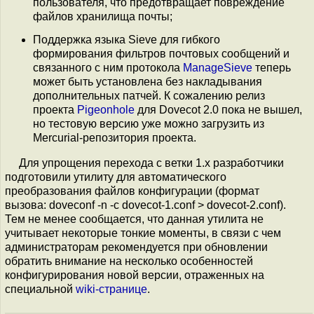
пользователя, что предотвращает повреждение
файлов хранилища почты;
Поддержка языка Sieve для гибкого
формирования фильтров почтовых сообщений и
связанного с ним протокола
ManageSieve
теперь
может быть установлена без накладывания
дополнительных патчей. К сожалению релиз
проекта
Pigeonhole
для Dovecot 2.0 пока не вышел,
но тестовую версию уже можно загрузить из
Mercurial-репозитория проекта.
Для упрощения перехода с ветки 1.x разработчики
подготовили утилиту для автоматического
преобразования файлов конфигурации (формат
вызова: doveconf -n -c dovecot-1.conf > dovecot-2.conf).
Тем не менее сообщается, что данная утилита не
учитывает некоторые тонкие моменты, в связи с чем
администраторам рекомендуется при обновлении
обратить внимание на несколько особенностей
конфигурирования новой версии, отраженных на
специальной
wiki-странице
.