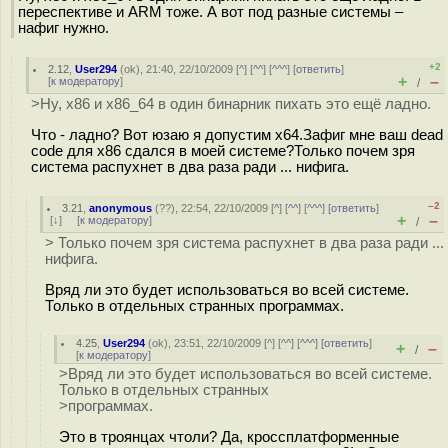
переспективе и ARM тоже. А вот под разные системы –
нафиг нужно.
+2
2.12
,
User294
(
ok
), 21:40, 22/10/2009 [
^
] [
^^
] [
^^^
] [
ответить
]
+
–
[
к модератору
]
/
>Ну, x86 и x86_64 в один бинарник пихать это ещё ладно.
Что - ладно? Вот юзаю я допустим х64.Зафиг мне ваш dead
code для х86 сдался в моей системе?Только почем зря
система распухнет в два раза ради ... нифига.
–2
3.21
,
anonymous
(
??
), 22:54, 22/10/2009 [
^
] [
^^
] [
^^^
] [
ответить
]
+
–
[
↓
] [
к модератору
]
/
> Только почем зря система распухнет в два раза ради ...
нифига.
Вряд ли это будет использоваться во всей системе.
Только в отдельных странных программах.
4.25
,
User294
(
ok
), 23:51, 22/10/2009 [
^
] [
^^
] [
^^^
] [
ответить
]
+
–
/
[
к модератору
]
>Вряд ли это будет использоваться во всей системе.
Только в отдельных странных
>программах.
Это в троянцах чтоли? Да, кроссплатформенные