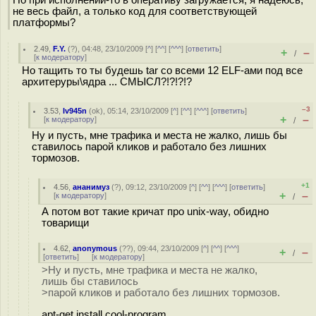
не весь файл, а только код для соответствующей
платформы?
2.49
,
F.Y.
(
?
), 04:48, 23/10/2009 [
^
] [
^^
] [
^^^
] [
ответить
]
+
–
/
[
к модератору
]
Но тащить то ты будешь tar со всеми 12 ELF-ами под все
архитеруры\ядра ... СМЫСЛ?!?!?!?
–3
3.53
,
Iv945n
(
ok
), 05:14, 23/10/2009 [
^
] [
^^
] [
^^^
] [
ответить
]
+
–
[
к модератору
]
/
Ну и пусть, мне трафика и места не жалко, лишь бы
ставилось парой кликов и работало без лишних
тормозов.
+1
4.56
,
ананимуз
(
?
), 09:12, 23/10/2009 [
^
] [
^^
] [
^^^
] [
ответить
]
+
–
[
к модератору
]
/
А потом вот такие кричат про unix-way, обидно
товарищи
4.62
,
anonymous
(
??
), 09:44, 23/10/2009 [
^
] [
^^
] [
^^^
]
+
–
/
[
ответить
]
[
к модератору
]
>Ну и пусть, мне трафика и места не жалко,
лишь бы ставилось
>парой кликов и работало без лишних тормозов.
apt-get install cool-program