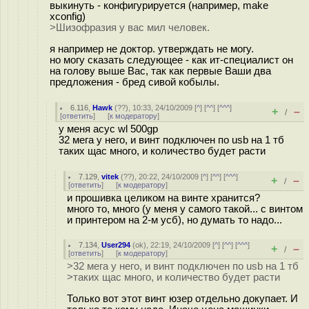
выкинуть - конфигурируется (например, make
xconfig)
>Шизофразия у вас мил человек.
я например не доктор. утверждать не могу.
но могу сказать следующее - как ит-специалист он
на голову выше Вас, так как первые Ваши два
предложения - бред сивой кобылы.
6.116
,
Hawk
(
??
), 10:33, 24/10/2009 [
^
] [
^^
] [
^^^
]
+
–
/
[
ответить
]
[
к модератору
]
у меня асус wl 500gp
32 мега у него, и винт подключен по usb на 1 тб
таких щас много, и количество будет расти
7.129
,
vitek
(
??
), 20:22, 24/10/2009 [
^
] [
^^
] [
^^^
]
+
–
/
[
ответить
]
[
к модератору
]
и прошивка целиком на винте хранится?
много то, много (у меня у самого такой... с винтом
и принтером на 2-м усб), но думать то надо...
7.134
,
User294
(
ok
), 22:19, 24/10/2009 [
^
] [
^^
] [
^^^
]
+
–
/
[
ответить
]
[
к модератору
]
>32 мега у него, и винт подключен по usb на 1 тб
>таких щас много, и количество будет расти
Только вот этот винт юзер отдельно докупает. И