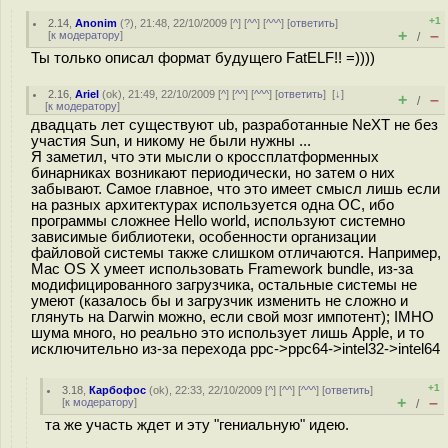
+1
2.14
,
Anonim
(
?
), 21:48, 22/10/2009 [
^
] [
^^
] [
^^^
] [
ответить
]
+
–
[
к модератору
]
/
Ты только описал формат будущего FatELF!! =))))
2.16
,
Ariel
(
ok
), 21:49, 22/10/2009 [
^
] [
^^
] [
^^^
] [
ответить
]
[
↓
]
+
–
/
[
к модератору
]
двадцать лет существуют ub, разработанные NeXT не без
участия Sun, и никому не были нужны ...
Я заметил, что эти мысли о кроссплатформенных
бинарниках возникают периодически, но затем о них
забывают. Самое главное, что это имеет смысл лишь если
на разных архитектурах используется одна ОС, ибо
программы сложнее Hello world, используют системно
зависимые библиотеки, особенности организации
файловой системы также слишком отличаются. Например,
Mac OS X умеет использовать Framework bundle, из-за
модифицированного загрузчика, остальные системы не
умеют (казалось бы и загрузчик изменить не сложно и
глянуть на Darwin можно, если свой мозг импотент); IMHO
шума много, но реально это использует лишь Apple, и то
исключительно из-за перехода ppc->ppc64->intel32->intel64
+1
3.18
,
Карбофос
(
ok
), 22:33, 22/10/2009 [
^
] [
^^
] [
^^^
] [
ответить
]
+
–
[
к модератору
]
/
та же участь ждет и эту "гениальную" идею.