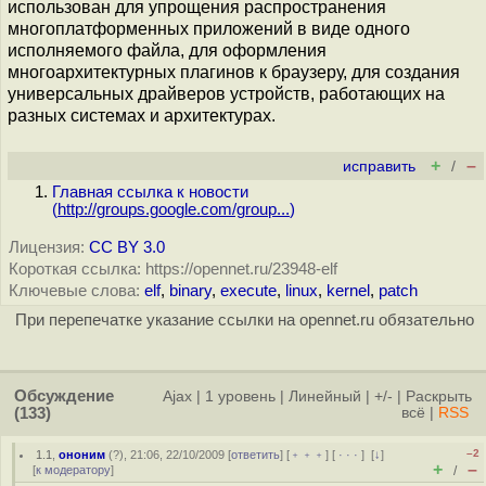
использован для упрощения распространения
многоплатформенных приложений в виде одного
исполняемого файла, для оформления
многоархитектурных плагинов к браузеру, для создания
универсальных драйверов устройств, работающих на
разных системах и архитектурах.
+
–
исправить
/
Главная ссылка к новости
(
http://groups.google.com/group...
)
Лицензия:
CC BY 3.0
Короткая ссылка: https://opennet.ru/23948-elf
Ключевые слова:
elf
,
binary
,
execute
,
linux
,
kernel
,
patch
При перепечатке указание ссылки на opennet.ru обязательно
Обсуждение
Ajax
|
1 уровень
|
Линейный
|
+/-
|
Раскрыть
(133)
всё
|
RSS
–2
1.1
,
ононим
(
?
), 21:06, 22/10/2009 [
ответить
] [
﹢﹢﹢
] [
· · ·
]
[
↓
]
+
–
[
к модератору
]
/