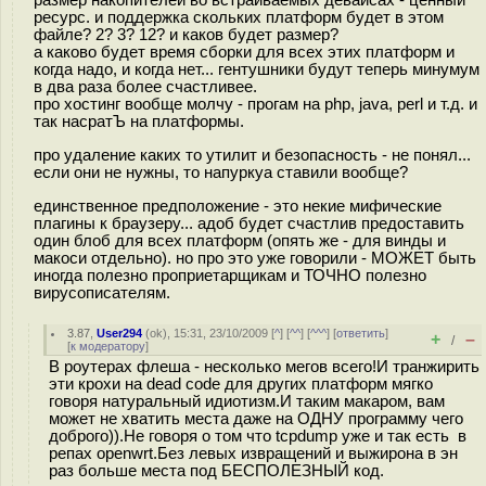
размер накопителей во встраиваемых девайсах - ценный
ресурс. и поддержка скольких платформ будет в этом
файле? 2? 3? 12? и каков будет размер?
а каково будет время сборки для всех этих платформ и
когда надо, и когда нет... гентушники будут теперь минумум
в два раза более счастливее.
про хостинг вообще молчу - прогам на php, java, perl и т.д. и
так насратЪ на платформы.
про удаление каких то утилит и безопасность - не понял...
если они не нужны, то напуркуа ставили вообще?
единственное предположение - это некие мифические
плагины к браузеру... адоб будет счастлив предоставить
один блоб для всех платформ (опять же - для винды и
макоси отдельно). но про это уже говорили - МОЖЕТ быть
иногда полезно проприетарщикам и ТОЧНО полезно
вирусописателям.
3.87
,
User294
(
ok
), 15:31, 23/10/2009 [
^
] [
^^
] [
^^^
] [
ответить
]
+
–
/
[
к модератору
]
В роутерах флеша - несколько мегов всего!И транжирить
эти крохи на dead code для других платформ мягко
говоря натуральный идиотизм.И таким макаром, вам
может не хватить места даже на ОДНУ программу чего
доброго)).Не говоря о том что tcpdump уже и так есть в
репах openwrt.Без левых извращений и выжирона в эн
раз больше места под БЕСПОЛЕЗНЫЙ код.