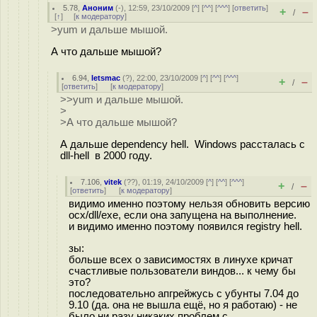
5.78
,
Аноним
(
-
), 12:59, 23/10/2009 [
^
] [
^^
] [
^^^
] [
ответить
]
+
–
/
[
↑
] [
к модератору
]
>yum и дальше мышой.
А что дальше мышой?
6.94
,
letsmac
(
?
), 22:00, 23/10/2009 [
^
] [
^^
] [
^^^
]
+
–
/
[
ответить
]
[
к модератору
]
>>yum и дальше мышой.
>
>А что дальше мышой?
А дальше dependency hell. Windows рассталась с
dll-hell в 2000 году.
7.106
,
vitek
(
??
), 01:19, 24/10/2009 [
^
] [
^^
] [
^^^
]
+
–
/
[
ответить
]
[
к модератору
]
видимо именно поэтому нельзя обновить версию
ocx/dll/exe, если она запущена на выполнение.
и видимо именно поэтому появился registry hell.
зы:
больше всех о зависимостях в линухе кричат
счастливые пользователи виндов... к чему бы
это?
последовательно апгрейжусь с убунты 7.04 до
9.10 (да. она не вышла ещё, но я работаю) - не
было ни разу никаких проблем с