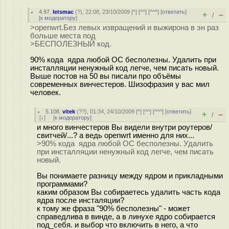
4.97
,
letsmac
(
?
), 22:08, 23/10/2009 [
^
] [
^^
] [
^^^
] [
ответить
]
+
–
/
[
к модератору
]
>openwrt.Без левых извращений и выжирона в эн раз
больше места под
>БЕСПОЛЕЗНЫЙ код.
90% кода ядра любой ОС бесполезны. Удалить при
инсталляции ненужный код легче, чем писать новый.
Выше постов на 50 вы писали про объёмы
современных винчестеров. Шизофразия у вас мил
человек.
5.108
,
vitek
(
??
), 01:34, 24/10/2009 [
^
] [
^^
] [
^^^
] [
ответить
]
+
–
/
[
↓
] [
к модератору
]
и много винчестеров Вы видели внутри роутеров/
свитчей/...? а ведь openwrt именно для них...
>90% кода ядра любой ОС бесполезны. Удалить
при инсталляции ненужный код легче, чем писать
новый.
Вы понимаете разницу между ядром и прикладными
программами?
каким образом Вы собираетесь удалить часть кода
ядра после инсталяции?
к тому же фраза "90% бесполезны" - может
справедлива в винде, а в линухе ядро собирается
под_себя. и выбор что включить в него, а что