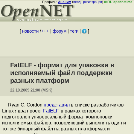
Профиль:
Аноним
(
вход
|
регистрация
)
неRU
opennet.me
[
новости
/
+++
|
форум
|
теги
|
]
FatELF - формат для упаковки в
исполняемый файл поддержки
разных платформ
22.10.2009 21:00 (MSK)
Ryan C. Gordon
представил
в списке разработчиков
Linux ядра проект
FatELF
, в рамках которого
подготовлен универсальный формат компоновки
исполняемых файлов, позволяющий выполнять один и
тот же бинарный файл на разных платформах и