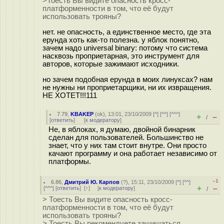
>Тоесть Вы видите опасность кросс-
платформенности в том, что её будут
использовать трояны?
нет. не опасность, а единственное место, где эта
ерунда хоть как-то полезна. у яблок понятно,
зачем надо universal binary: потому что система
насквозь проприетарная, это инструмент для
авторов, которые зажимают исходники.
но зачем подобная ерунда в моих линуксах? нам
не нужны ни проприетарщики, ни их извращения.
НЕ ХОТЕТ!!!111
7.79
,
KBAKEP
(
ok
), 13:01, 23/10/2009 [
^
] [
^^
] [
^^^
]
+
–
/
[
ответить
]
[
к модератору
]
Не, в яблоках, я думаю, двойной бинарник
сделан для пользователей. Большинство не
знает, что у них там стоит внутре. Они просто
качают программу и она работает независимо от
платформы.
–1
6.86
,
Дмитрий Ю. Карпов
(
?
), 15:11, 23/10/2009 [
^
] [
^^
]
+
–
[
^^^
] [
ответить
]
[
↑
] [
к модератору
]
/
> Тоесть Вы видите опасность кросс-
платформенности в том, что её будут
использовать трояны?
> Тоесть Вы рекомендуете защищаться