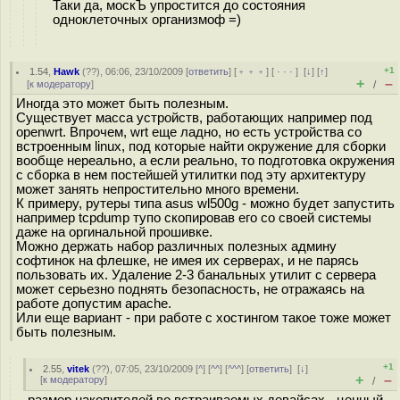
Таки да, москЪ упростится до состояния
одноклеточных организмоф =)
+1
1.54
,
Hawk
(
??
), 06:06, 23/10/2009 [
ответить
] [
﹢﹢﹢
] [
· · ·
]
[
↓
] [
↑
]
+
–
[
к модератору
]
/
Иногда это может быть полезным.
Существует масса устройств, работающих например под
openwrt. Впрочем, wrt еще ладно, но есть устройства со
встроенным linux, под которые найти окружение для сборки
вообще нереально, а если реально, то подготовка окружения
с сборка в нем постейшей утилитки под эту архитектуру
может занять непростительно много времени.
К примеру, рутеры типа asus wl500g - можно будет запустить
например tcpdump тупо скопировав его со своей системы
даже на оргинальной прошивке.
Можно держать набор различных полезных админу
софтинок на флешке, не имея их серверах, и не парясь
пользовать их. Удаление 2-3 банальных утилит с сервера
может серьезно поднять безопасность, не отражаясь на
работе допустим apache.
Или еще вариант - при работе с хостингом такое тоже может
быть полезным.
+1
2.55
,
vitek
(
??
), 07:05, 23/10/2009 [
^
] [
^^
] [
^^^
] [
ответить
]
[
↓
]
+
–
[
к модератору
]
/