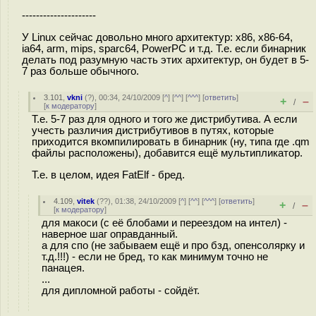
---------------------
У Linux сейчас довольно много архитектур: x86, x86-64,
ia64, arm, mips, sparc64, PowerPC и т.д. Т.е. если бинарник
делать под разумную часть этих архитектур, он будет в 5-
7 раз больше обычного.
3.101
,
vkni
(
?
), 00:34, 24/10/2009 [
^
] [
^^
] [
^^^
] [
ответить
]
+
–
/
[
к модератору
]
Т.е. 5-7 раз для одного и того же дистрибутива. А если
учесть различия дистрибутивов в путях, которые
приходится вкомпилировать в бинарник (ну, типа где .qm
файлы расположены), добавится ещё мультипликатор.
Т.е. в целом, идея FatElf - бред.
4.109
,
vitek
(
??
), 01:38, 24/10/2009 [
^
] [
^^
] [
^^^
] [
ответить
]
+
–
/
[
к модератору
]
для макоси (с её блобами и переездом на интел) -
наверное шаг оправданный.
а для спо (не забываем ещё и про бзд, опенсолярку и
т.д.!!!) - если не бред, то как минимум точно не
панацея.
...
для дипломной работы - сойдёт.