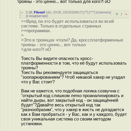
трояны - это ценно... вот только для кого?! oO
5.38
,
Filosof
(
ok
), 03:05, 23/10/2009 [
^
] [
^^
] [
^^^
] [
ответить
]
+
–
/
[
к модератору
]
>>Вряд ли это будет использоваться во всей
системе. Только в отдельных странных
>>программах.
>
>Это в троянцах чтоли? Да, кроссплатформенные
трояны - это ценно... вот только
>для кого?! oO
Тоесть Вы видите опасность кросс-
платформенности в том, что её будут использовать
трояны?
Тоесть Вы рекомендуете защищаться
"зоопаркированием"? Чтоб никакой хакер не угадал
что у Вас стоит?
Вам не кажется, что подобная логика созвучна с
"открытый код слишком легко проанализировать и
найти дыры, вот закрытый код - он защищённей
будет"?Давайте весь открытый код так
"разнообразим", что у хакер в жисть не догадается
как к Вам пробраться - у Вас, как и у каждого, будет
своя уникальная система со своим методом
установки.