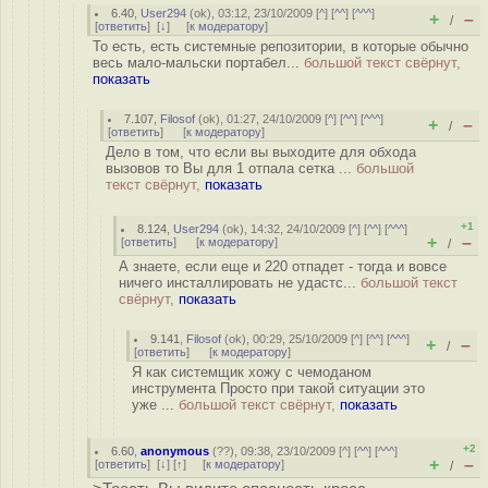
6.40
,
User294
(
ok
), 03:12, 23/10/2009 [
^
] [
^^
] [
^^^
]
+
–
/
[
ответить
]
[
↓
] [
к модератору
]
То есть, есть системные репозитории, в которые обычно
весь мало-мальски портабел...
большой текст свёрнут,
показать
7.107
,
Filosof
(
ok
), 01:27, 24/10/2009 [
^
] [
^^
] [
^^^
]
+
–
/
[
ответить
]
[
к модератору
]
Дело в том, что если вы выходите для обхода
вызовов то Вы для 1 отпала сетка ...
большой
текст свёрнут,
показать
+1
8.124
,
User294
(
ok
), 14:32, 24/10/2009 [
^
] [
^^
] [
^^^
]
+
–
[
ответить
]
[
к модератору
]
/
А знаете, если еще и 220 отпадет - тогда и вовсе
ничего инсталлировать не удастс...
большой текст
свёрнут,
показать
9.141
,
Filosof
(
ok
), 00:29, 25/10/2009 [
^
] [
^^
] [
^^^
]
+
–
/
[
ответить
]
[
к модератору
]
Я как системщик хожу с чемоданом
инструмента Просто при такой ситуации это
уже ...
большой текст свёрнут,
показать
+2
6.60
,
anonymous
(
??
), 09:38, 23/10/2009 [
^
] [
^^
] [
^^^
]
+
–
[
ответить
]
[
↓
] [
↑
] [
к модератору
]
/