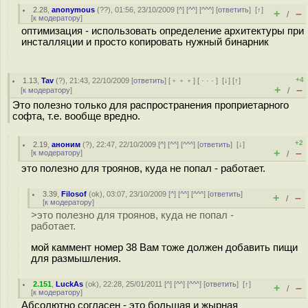
2.28
,
anonymous
(
??
), 01:56, 23/10/2009 [
^
] [
^^
] [
^^^
] [
ответить
]
[
↑
]
+
–
/
[
к модератору
]
оптимизация - использовать определение архитектуры при
инсталляции и просто копировать нужный бинарник
+4
1.13
,
Tav
(
?
), 21:43, 22/10/2009 [
ответить
] [
﹢﹢﹢
] [
· · ·
]
[
↓
] [
↑
]
+
–
[
к модератору
]
/
Это полезно только для распространения проприетарного
софта, т.е. вообще вредно.
+2
2.19
,
аноним
(
?
), 22:47, 22/10/2009 [
^
] [
^^
] [
^^^
] [
ответить
]
[
↓
]
+
–
[
к модератору
]
/
это полезно для троянов, куда не попал - работает.
3.39
,
Filosof
(
ok
), 03:07, 23/10/2009 [
^
] [
^^
] [
^^^
] [
ответить
]
+
–
/
[
к модератору
]
>это полезно для троянов, куда не попал -
работает.
мой каммент номер 38 Вам тоже должен добавить пищи
для размышления.
2.151
,
LuckAs
(
ok
), 22:28, 25/01/2011 [
^
] [
^^
] [
^^^
] [
ответить
]
[
↑
]
+
–
/
[
к модератору
]
Абсолютно согласен - это большая и жырная