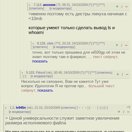
7.114
,
аноним
(
?
), 09:31, 24/10/2009 [
^
] [
^^
] [
^^^
]
+
–
/
[
ответить
]
[
к модератору
]
>именно поэтому есть дистры линуха начиная с
<10mb
которые умеют только сделать вывод ls и
whoami
8.128
,
vitek
(
??
), 20:18, 24/10/2009 [
^
] [
^^
] [
^^^
]
+
–
/
[
ответить
]
[
к модератору
]
точно, вот только прошивка для wl500gp об этом не
знает поэтому там и фаервол, ...
текст свёрнут,
показать
5.103
,
Filosof
(
ok
), 00:48, 24/10/2009 [
^
] [
^^
] [
^^^
] [
ответить
]
+
–
/
[
↑
] [
к модератору
]
Несколько не связанно, Вам не кажется Тут уже
вопрос Идеологии Я не против про...
большой текст
свёрнут,
показать
+5
1.2
,
Iv945n
(
ok
), 21:10, 22/10/2009 [
ответить
] [
﹢﹢﹢
] [
· · ·
]
[
↓
] [
↑
]
+
–
[
к модератору
]
/
> Ценой универсальности служит заметное увеличения
размера исполняемого файла
Но при исполнении-то в оперативу загружается, я надеюсь,