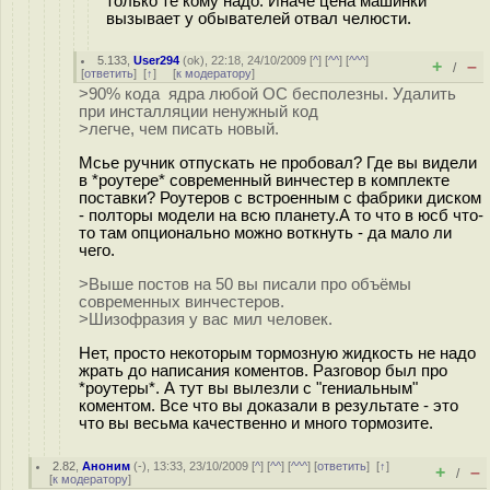
только те кому надо. Иначе цена машинки
вызывает у обывателей отвал челюсти.
5.133
,
User294
(
ok
), 22:18, 24/10/2009 [
^
] [
^^
] [
^^^
]
+
–
/
[
ответить
]
[
↑
] [
к модератору
]
>90% кода ядра любой ОС бесполезны. Удалить
при инсталляции ненужный код
>легче, чем писать новый.
Мсье ручник отпускать не пробовал? Где вы видели
в *роутере* современный винчестер в комплекте
поставки? Роутеров с встроенным с фабрики диском
- полторы модели на всю планету.А то что в юсб что-
то там опционально можно воткнуть - да мало ли
чего.
>Выше постов на 50 вы писали про объёмы
современных винчестеров.
>Шизофразия у вас мил человек.
Нет, просто некоторым тормозную жидкость не надо
жрать до написания коментов. Разговор был про
*роутеры*. А тут вы вылезли с "гениальным"
коментом. Все что вы доказали в результате - это
что вы весьма качественно и много тормозите.
2.82
,
Аноним
(
-
), 13:33, 23/10/2009 [
^
] [
^^
] [
^^^
] [
ответить
]
[
↑
]
+
–
/
[
к модератору
]