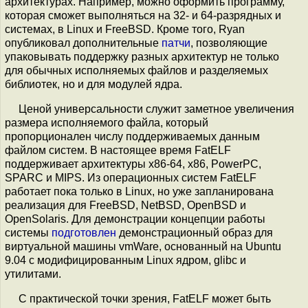
архитектурах. Например, можно оформить программу,
которая сможет выполняться на 32- и 64-разрядных и
системах, в Linux и FreeBSD. Кроме того, Ryan
опубликовал дополнительные
патчи
, позволяющие
упаковывать поддержку разных архитектур не только
для обычных исполняемых файлов и разделяемых
библиотек, но и для модулей ядра.
Ценой универсальности служит заметное увеличения
размера исполняемого файла, который
пропорционален числу поддерживаемых данным
файлом систем. В настоящее время FatELF
поддерживает архитектуры x86-64, x86, PowerPC,
SPARC и MIPS. Из операционных систем FatELF
работает пока только в Linux, но уже запланирована
реализация для FreeBSD, NetBSD, OpenBSD и
OpenSolaris. Для демонстрации концепции работы
системы
подготовлен
демонстрационный образ для
виртуальной машины vmWare, основанный на Ubuntu
9.04 с модифицированным Linux ядром, glibc и
утилитами.
С практической точки зрения, FatELF может быть