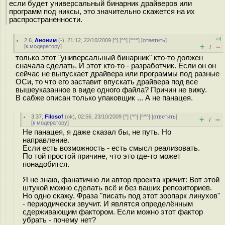
если будет универсальный бинарник драйверов или
программ под никсы, это значительно скажется на их
распространенности.
+4
2.6
,
Аноним
(
-
), 21:12, 22/10/2009 [
^
] [
^^
] [
^^^
] [
ответить
]
+
–
[
к модератору
]
/
только этот "универсальный бинарник" кто-то должен
сначала сделать. И этот кто-то - разработчик. Если он он
сейчас не выпускает драйвера или программы под разные
ОСи, то что его заставит впускать драйвера под все
вышеуказанное в виде одного файла? Причин не вижу.
В сабже описан только упаковщик ... А не панацея.
3.37
,
Filosof
(
ok
), 02:56, 23/10/2009 [
^
] [
^^
] [
^^^
] [
ответить
]
+
–
/
[
к модератору
]
Не панацея, я даже сказал бы, не путь. Но
направление.
Если есть возможность - есть смысл реализовать.
По той простой причине, что это где-то может
понадобится.
Я не знаю, фанатично ли автор проекта кричит: Вот этой
штукой можно сделать всё и без ваших репозиториев.
Но одно скажу. Фраза "писать под этот зоопарк линухов"
- периодически звучит. И являтся определённым
сдерживающим фактором. Если можно этот фактор
убрать - почему нет?