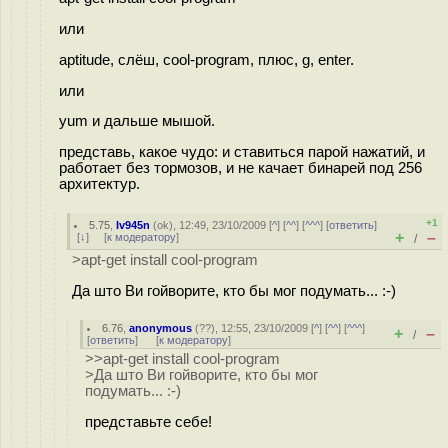
или
aptitude, слёш, cool-program, плюс, g, enter.
или
yum и дальше мышой.
представь, какое чудо: и ставиться парой нажатий, и
работает без тормозов, и не качает бинарей под 256
архитектур.
+1
5.75
,
Iv945n
(
ok
), 12:49, 23/10/2009 [
^
] [
^^
] [
^^^
] [
ответить
]
+
–
[
↓
] [
к модератору
]
/
>apt-get install cool-program
Да што Ви гойворите, кто бы мог подумать... :-)
6.76
,
anonymous
(
??
), 12:55, 23/10/2009 [
^
] [
^^
] [
^^^
]
+
–
/
[
ответить
]
[
к модератору
]
>>apt-get install cool-program
>Да што Ви гойворите, кто бы мог
подумать... :-)
представьте себе!