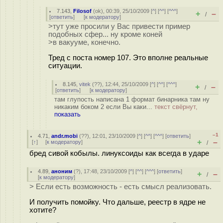
7.143
,
Filosof
(
ok
), 00:39, 25/10/2009 [
^
] [
^^
] [
^^^
]
+
–
/
[
ответить
]
[
к модератору
]
>тут уже просили у Вас привести пример
подобных сфер... ну кроме коней
>в вакууме, конечно.
Тред с поста номер 107. Это вполне реальные
ситуации.
8.145
,
vitek
(
??
), 12:44, 25/10/2009 [
^
] [
^^
] [
^^^
]
+
–
/
[
ответить
]
[
к модератору
]
там глупость написана 1 формат бинарника там ну
никаким боком 2 если Вы каки...
текст свёрнут,
показать
–1
4.71
,
andr.mobi
(
??
), 12:01, 23/10/2009 [
^
] [
^^
] [
^^^
] [
ответить
]
+
–
[
↑
] [
к модератору
]
/
бред сивой кобылы. линуксоиды как всегда в ударе
4.89
,
аноним
(
?
), 17:48, 23/10/2009 [
^
] [
^^
] [
^^^
] [
ответить
]
+
–
/
[
к модератору
]
> Если есть возможность - есть смысл реализовать.
И получить помойку. Что дальше, реестр в ядре не
хотите?