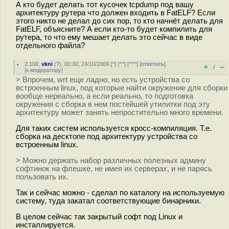
А кто будет делать тот кусочек tcpdump под вашу
архитектуру рутера что должен входить в FatELF? Если
этого никто не делал до сих пор, то кто начнёт делать для
FatELF, объясните? А если кто-то будет компилить для
рутера, то что ему мешает делать это сейчас в виде
отдельного файла?
2.100
,
vkni
(
?
), 00:30, 24/10/2009 [
^
] [
^^
] [
^^^
] [
ответить
]
+
–
/
[
к модератору
]
> Впрочем, wrt еще ладно, но есть устройства со
встроенным linux, под которые найти окружение для сборки
вообще нереально, а если реально, то подготовка
окружения с сборка в нем постейшей утилитки под эту
архитектуру может занять непростительно много времени.
Для таких систем используется кросс-компиляция. Т.е.
сборка на десктопе под архитектуру устройства со
встроенным linux.
> Можно держать набор различных полезных админу
софтинок на флешке, не имея их серверах, и не парясь
пользовать их.
Так и сейчас можно - сделал по каталогу на используемую
систему, туда закатал соответствующие бинарники.
В целом сейчас так закрытый софт под Linux и
инсталлируется.