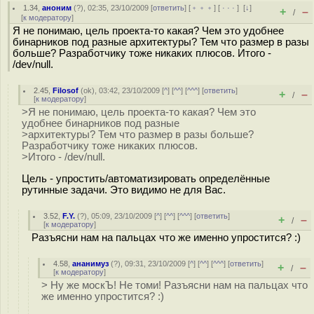
1.34
,
аноним
(
?
), 02:35, 23/10/2009 [
ответить
] [
﹢﹢﹢
] [
· · ·
]
[
↓
]
+
–
/
[
к модератору
]
Я не понимаю, цель проекта-то какая? Чем это удобнее
бинарников под разные архитектуры? Тем что размер в разы
больше? Разработчику тоже никаких плюсов. Итого -
/dev/null.
2.45
,
Filosof
(
ok
), 03:42, 23/10/2009 [
^
] [
^^
] [
^^^
] [
ответить
]
+
–
/
[
к модератору
]
>Я не понимаю, цель проекта-то какая? Чем это
удобнее бинарников под разные
>архитектуры? Тем что размер в разы больше?
Разработчику тоже никаких плюсов.
>Итого - /dev/null.
Цель - упростить/автоматизировать определённые
рутинные задачи. Это видимо не для Вас.
3.52
,
F.Y.
(
?
), 05:09, 23/10/2009 [
^
] [
^^
] [
^^^
] [
ответить
]
+
–
/
[
к модератору
]
Разъясни нам на пальцах что же именно упростится? :)
4.58
,
ананимуз
(
?
), 09:31, 23/10/2009 [
^
] [
^^
] [
^^^
] [
ответить
]
+
–
/
[
к модератору
]
> Ну же москЪ! Не томи! Разъясни нам на пальцах что
же именно упростится? :)