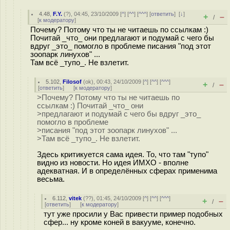
4.48
,
F.Y.
(
?
), 04:45, 23/10/2009 [
^
] [
^^
] [
^^^
] [
ответить
]
[
↓
]
+
–
/
[
к модератору
]
Почему? Потому что ты не читаешь по ссылкам :)
Почитай _что_ они предлагают и подумай с чего бы
вдруг _это_ помогло в проблеме писания "под этот
зоопарк линухов" ...
Там всё _тупо_. Не взлетит.
5.102
,
Filosof
(
ok
), 00:43, 24/10/2009 [
^
] [
^^
] [
^^^
]
+
–
/
[
ответить
]
[
к модератору
]
>Почему? Потому что ты не читаешь по
ссылкам :) Почитай _что_ они
>предлагают и подумай с чего бы вдруг _это_
помогло в проблеме
>писания "под этот зоопарк линухов" ...
>Там всё _тупо_. Не взлетит.
Здесь критикуется сама идея. То, что там "тупо"
видно из новости. Но идея ИМХО - вполне
адекватная. И в определённых сферах применима
весьма.
6.112
,
vitek
(
??
), 01:45, 24/10/2009 [
^
] [
^^
] [
^^^
]
+
–
/
[
ответить
]
[
к модератору
]
тут уже просили у Вас привести пример подобных
сфер... ну кроме коней в вакууме, конечно.