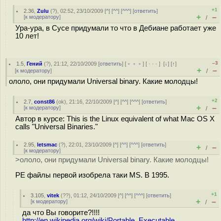
+1
2.36
,
Zulu
(
?
), 02:52, 23/10/2009 [
^
] [
^^
] [
^^^
] [
ответить
]
+
–
[
к модератору
]
/
Ура-ура, в Сусе придумали то что в Дебиане работает уже
10 лет!
–3
1.5
,
Гений
(
?
), 21:12, 22/10/2009 [
ответить
] [
﹢﹢﹢
] [
· · ·
]
[
↓
] [
↑
]
+
–
[
к модератору
]
/
ололо, они придумали Universal binary. Какие молодцы!
+2
2.7
,
const86
(
ok
), 21:16, 22/10/2009 [
^
] [
^^
] [
^^^
] [
ответить
]
+
–
[
к модератору
]
/
Автор в курсе: This is the Linux equivalent of what Mac OS X
calls "Universal Binaries."
2.95
,
letsmac
(
?
), 22:01, 23/10/2009 [
^
] [
^^
] [
^^^
] [
ответить
]
+
–
/
[
к модератору
]
>ололо, они придумали Universal binary. Какие молодцы!
PE файлы первой изобрела таки MS. В 1995.
+1
3.105
,
vitek
(
??
), 01:12, 24/10/2009 [
^
] [
^^
] [
^^^
] [
ответить
]
+
–
[
к модератору
]
/
да что Вы говорите?!!!!
http://en.wikipedia.org/wiki/Portable_Executable