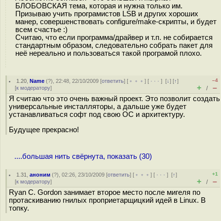
БЛОБОВСКАЯ тема, которая и нужна только им.
Призываю учить програмистов LSB и других хороших
манер, совершенствовать configure/make-скрипты, и будет
всем счастье :)
Считаю, что если программа/драйвер и т.п. не собирается
стандартным образом, следовательно собрать пакет для
неё нереально и пользоваться такой програмой плохо.
–4
1.20
,
Name
(
?
), 22:48, 22/10/2009 [
ответить
] [
﹢﹢﹢
] [
· · ·
]
[
↓
] [
↑
]
+
–
[
к модератору
]
/
Я считаю что это очень важный проект. Это позволит создать
универсальные инсталляторы, а дальше уже будет
устанавливаться софт под свою ОС и архитектуру.
Будущее прекрасно!
....большая нить свёрнута, показать (30)
+1
1.31
,
аноним
(
?
), 02:26, 23/10/2009 [
ответить
] [
﹢﹢﹢
] [
· · ·
]
[
↑
]
+
–
[
к модератору
]
/
Ryan C. Gordon занимает второе место после мигеля по
протаскиванию гнилых проприетарщицкий идей в Linux. В
топку.