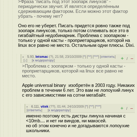
>Фраза "писать под этот зоопарк линухов" -
периодически звучит. И являтся определённым
сдерживающим фактором. Если можно этот фактор
убрать - почему нет?
Оно его не уберет. Писать придется ровно также под
зоопарк линуксов, только потом сглеивать все это в
гигабайтный недобинарник. Проблема с зоопарком -
только у одной касты - проприетарщиков, которой на
linux все равно не место. Остальным одни плюсы. Dixi.
5.93
,
letsmac
(
?
), 21:58, 23/10/2009 [
^
] [
^^
] [
^^^
] [
ответить
]
+
–
/
[
↓
] [
к модератору
]
>Проблема с зоопарком - только у одной касты -
проприетарщиков, которой на linux все равно не
место.
Apple universal binary изобретён в 2003 году. Никаких
проблем в течении 6 лет. Это вам не лопоухий линух
с его зависимостями на сотни мегабайт.
6.111
,
vitek
(
??
), 01:44, 24/10/2009 [
^
] [
^^
] [
^^^
]
+
–
/
[
ответить
]
[
к модератору
]
именно поэтому есть дистры линуха начиная с
<10mb.... и нет ни виндов, ни макосей.
но об этом конечно и не догадываются лопоухие
школьники.