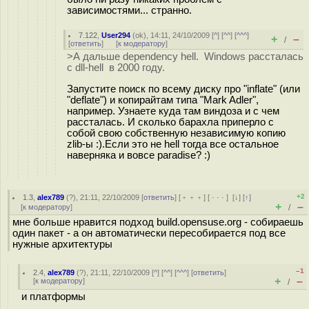
зависимостями... странно.
7.122
,
User294
(
ok
), 14:11, 24/10/2009 [
^
] [
^^
] [
^^^
]
+
–
/
[
ответить
]
[
к модератору
]
>А дальше dependency hell. Windows рассталась
с dll-hell в 2000 году.
Запустите поиск по всему диску про "inflate" (или
"deflate") и копирайтам типа "Mark Adler",
например. Узнаете куда там виндоза и с чем
рассталась. И сколько барахла приперло с
собой свою собственную независимую копию
zlib-ы :).Если это не hell тогда все остальное
наверняка и вовсе paradise? :)
+2
1.3
,
alex789
(
?
), 21:11, 22/10/2009 [
ответить
] [
﹢﹢﹢
] [
· · ·
]
[
↓
] [
↑
]
+
–
[
к модератору
]
/
мне больше нравится подход build.opensuse.org - собираешь
один пакет - а он автоматически пересобирается под все
нужные архитектуры
–1
2.4
,
alex789
(
?
), 21:11, 22/10/2009 [
^
] [
^^
] [
^^^
] [
ответить
]
+
–
[
к модератору
]
/
и платформы