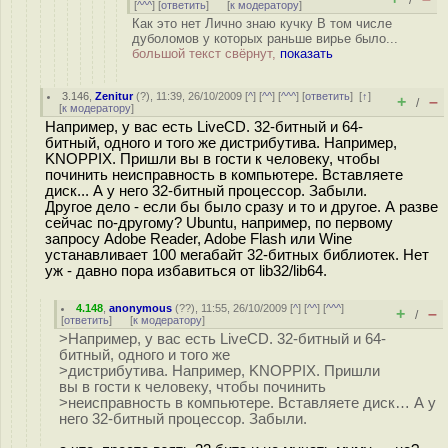
/
[
^^^
] [
ответить
]
[
к модератору
]
Как это нет Лично знаю кучку В том числе
дуболомов у которых раньше вирье было...
большой текст свёрнут,
показать
3.146
,
Zenitur
(
?
), 11:39, 26/10/2009 [
^
] [
^^
] [
^^^
] [
ответить
]
[
↑
]
+
–
/
[
к модератору
]
Например, у вас есть LiveCD. 32-битный и 64-
битный, одного и того же дистрибутива. Например,
KNOPPIX. Пришли вы в гости к человеку, чтобы
починить неисправность в компьютере. Вставляете
диск... А у него 32-битный процессор. Забыли.
Другое дело - если бы было сразу и то и другое. А разве
сейчас по-другому? Ubuntu, например, по первому
запросу Adobe Reader, Adobe Flash или Wine
устанавливает 100 мегабайт 32-битных библиотек. Нет
уж - давно пора избавиться от lib32/lib64.
4.148
,
anonymous
(
??
), 11:55, 26/10/2009 [
^
] [
^^
] [
^^^
]
+
–
/
[
ответить
]
[
к модератору
]
>Например, у вас есть LiveCD. 32-битный и 64-
битный, одного и того же
>дистрибутива. Например, KNOPPIX. Пришли
вы в гости к человеку, чтобы починить
>неисправность в компьютере. Вставляете диск… А у
него 32-битный процессор. Забыли.