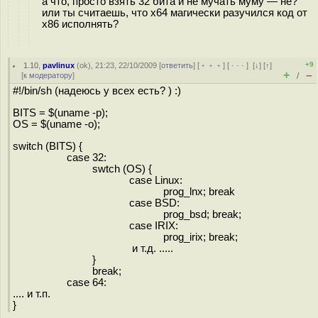
а что, просто взять 32 бита и не мучать муму — не?
или ты считаешь, что x64 магически разучился код от
x86 исполнять?
+9
1.10
,
pavlinux
(
ok
), 21:23, 22/10/2009 [
ответить
] [
﹢﹢﹢
] [
· · ·
]
[
↓
] [
↑
]
+
–
[
к модератору
]
/
#!/bin/sh (надеюсь у всех есть? ) :)
BITS = $(uname -p);
OS = $(uname -o);
switch (BITS) {
case 32:
swtch (OS) {
case Linux:
prog_lnx; break
case BSD:
prog_bsd; break;
case IRIX:
prog_irix; break;
и т.д. .....
}
break;
case 64:
.... и т.п.
}