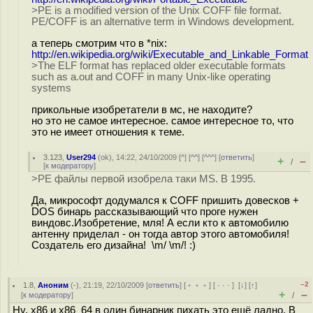
>PE is a modified version of the Unix COFF file format.
PE/COFF is an alternative term in Windows development.
а теперь смотрим что в *nix:
http://en.wikipedia.org/wiki/Executable_and_Linkable_Format
>The ELF format has replaced older executable formats
such as a.out and COFF in many Unix-like operating
systems
прикольные изобретатели в мс, не находите?
но это не самое интересное. самое интересное то, что
это не имеет отношения к теме.
3.123
,
User294
(
ok
), 14:22, 24/10/2009 [
^
] [
^^
] [
^^^
] [
ответить
]
+
–
/
[
к модератору
]
>PE файлы первой изобрела таки MS. В 1995.
Да, микрософт додумался к COFF пришить довесков +
DOS бинарь рассказывающий что проге нужен
виндовс.Изобретение, мля! А если кто к автомобилю
антенну приделал - он тогда автор этого автомобиля!
Создатель его дизайна! \m/ \m/! :)
–2
1.8
,
Аноним
(
-
), 21:19, 22/10/2009 [
ответить
] [
﹢﹢﹢
] [
· · ·
]
[
↓
] [
↑
]
+
–
[
к модератору
]
/
Ну, x86 и x86_64 в один бинарник пихать это ещё ладно. В