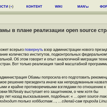
ОСТИ
(
+
)
КОНТЕНТ
WIKI
MAN'ы
ФО
ы в плане реализации open source стр
может всерьез
повернуть
взор администрации нового прези
мание количество институтов, подконтрольных федеральном
тельной. Об этом говорит и опыт аналогичной миграции тех
стран. Вот только реализация такой масштабной программ
 администрация Обамы попросила его подготовить рекомен
акое решение президента иначе как непродуманным назвать
ными и крайне противоречивыми взглядами по отношению к
вки McNealy выступает его защитником, о чем хотя бы
ару лет назад высказывания, подобные: «
…open source та
одходит только хоббистам…, …сделай-сам природа Linu