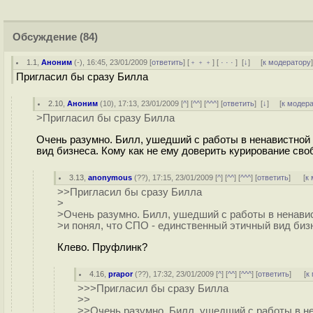
Обсуждение
(84)
1.1
,
Аноним
(
-
), 16:45, 23/01/2009 [
ответить
] [
﹢﹢﹢
] [
· · ·
]
[
↓
] [
к модератору
Пригласил бы сразу Билла
2.10
,
Аноним
(
10
), 17:13, 23/01/2009 [
^
] [
^^
] [
^^^
] [
ответить
]
[
↓
] [
к модер
>Пригласил бы сразу Билла
Очень разумно. Билл, ушедший с работы в ненавистной 
вид бизнеса. Кому как не ему доверить курирование св
3.13
,
anonymous
(
??
), 17:15, 23/01/2009 [
^
] [
^^
] [
^^^
] [
ответить
]
[
к
>>Пригласил бы сразу Билла
>
>Очень разумно. Билл, ушедший с работы в ненави
>и понял, что СПО - единственный этичный вид биз
Клево. Пруфлинк?
4.16
,
prapor
(
??
), 17:32, 23/01/2009 [
^
] [
^^
] [
^^^
] [
ответить
]
[
к
>>>Пригласил бы сразу Билла
>>
>>Очень разумно. Билл, ушедший с работы в н