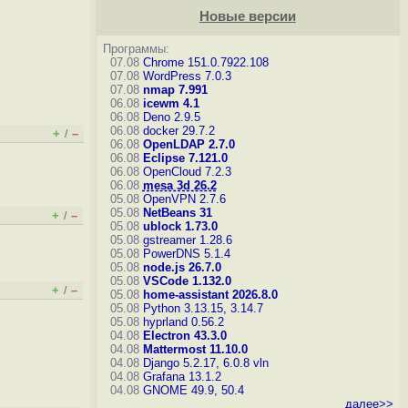
Новые версии
Программы:
07.08
Chrome 151.0.7922.108
07.08
WordPress 7.0.3
07.08
nmap 7.991
06.08
icewm 4.1
06.08
Deno 2.9.5
06.08
docker 29.7.2
+
–
/
06.08
OpenLDAP 2.7.0
06.08
Eclipse 7.121.0
06.08
OpenCloud 7.2.3
06.08
mesa 3d 26.2
05.08
OpenVPN 2.7.6
05.08
NetBeans 31
+
–
/
05.08
ublock 1.73.0
05.08
gstreamer 1.28.6
05.08
PowerDNS 5.1.4
05.08
node.js 26.7.0
05.08
VSCode 1.132.0
+
–
/
05.08
home-assistant 2026.8.0
05.08
Python 3.13.15, 3.14.7
05.08
hyprland 0.56.2
04.08
Electron 43.3.0
04.08
Mattermost 11.10.0
04.08
Django 5.2.17, 6.0.8
vln
04.08
Grafana 13.1.2
04.08
GNOME 49.9, 50.4
далее>>