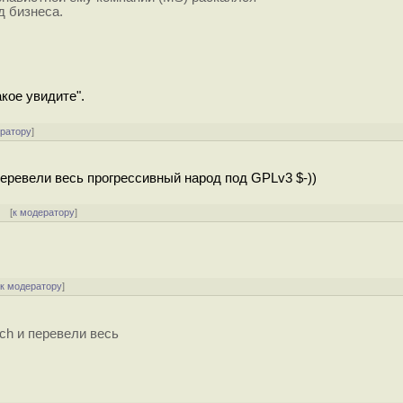
д бизнеса.
кое увидите".
ератору
]
еревели весь прогрессивный народ под GPLv3 $-))
[
к модератору
]
[
к модератору
]
ch и перевели весь