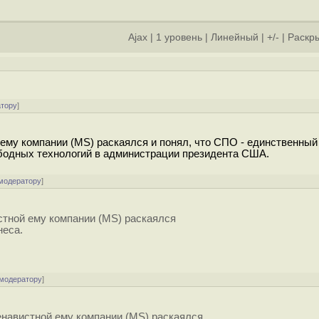
Ajax
|
1 уровень
|
Линейный
|
+/-
|
Раскры
]
атору
]
ему компании (MS) раскаялся и понял, что СПО - единственный
ободных технологий в администрации президента США.
 модератору
]
стной ему компании (MS) раскаялся
неса.
 модератору
]
енавистной ему компании (MS) раскаялся