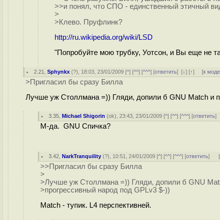
>>и понял, что СПО - единственный этичный ви
>
>Клево. Пруфлинк?
http://ru.wikipedia.org/wiki/LSD
"Попробуйте мою трубку, Уотсон, и Вы еще не та
2.21
,
Sphynkx
(
?
), 18:03, 23/01/2009 [
^
] [
^^
] [
^^^
] [
ответить
]
[
↓
] [
↑
] [
к мод
>Пригласил бы сразу Билла
Лучше уж Столлмана =)) Гляди, допили б GNU Match и п
3.35
,
Michael Shigorin
(
ok
), 23:43, 23/01/2009 [
^
] [
^^
] [
^^^
] [
ответить
]
М-да. GNU Спичка?
3.42
,
NarkTranquility
(
?
), 10:51, 24/01/2009 [
^
] [
^^
] [
^^^
] [
ответить
]
>>Пригласил бы сразу Билла
>
>Лучше уж Столлмана =)) Гляди, допили б GNU Mat
>прогрессивный народ под GPLv3 $-))
Match - тупик. L4 перспективней.