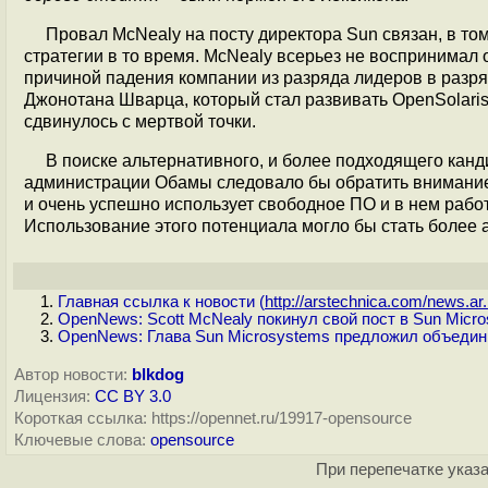
Провал McNealy на посту директора Sun связан, в том
стратегии в то время. McNealy всерьез не воспринимал 
причиной падения компании из разряда лидеров в разр
Джонотана Шварца, который стал развивать OpenSolaris
сдвинулось с мертвой точки.
В поиске альтернативного, и более подходящего канд
администрации Обамы следовало бы обратить внимание
и очень успешно использует свободное ПО и в нем раб
Использование этого потенциала могло бы стать более
Главная ссылка к новости (
http://arstechnica.com/news.ar.
OpenNews: Scott McNealy покинул свой пост в Sun Micro
OpenNews: Глава Sun Microsystems предложил объедини
Автор новости:
blkdog
Лицензия:
CC BY 3.0
Короткая ссылка: https://opennet.ru/19917-opensource
Ключевые слова:
opensource
При перепечатке указа