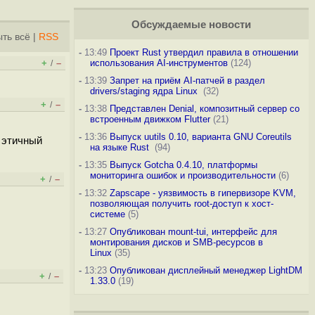
Обсуждаемые новости
ть всё
|
RSS
-
13:49
Проект Rust утвердил правила в отношении
+
–
использования AI-инструментов
(124)
/
-
13:39
Запрет на приём AI-патчей в раздел
drivers/staging ядра Linux
(32)
+
–
/
-
13:38
Представлен Denial, композитный сервер со
встроенным движком Flutter
(21)
-
13:36
Выпуск uutils 0.10, варианта GNU Coreutils
 этичный
на языке Rust
(94)
-
13:35
Выпуск Gotcha 0.4.10, платформы
мониторинга ошибок и производительности
(6)
+
–
/
-
13:32
Zapscape - уязвимость в гипервизоре KVM,
позволяющая получить root-доступ к хост-
системе
(5)
-
13:27
Опубликован mount-tui, интерфейс для
монтирования дисков и SMB-ресурсов в
Linux
(35)
-
13:23
Опубликован дисплейный менеджер LightDM
+
–
/
1.33.0
(19)