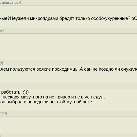
к модератору
]
анные?Неужели микроядрами бредят только особо-укуренные? o
ру
]
ру
]
,чем пользуются всякие проходимцы.А сан не поздно ли очухал
работать. :)))
пескаря мазутного на ист-ривер и не в ус недул.
 он выбрал в поводыри по этой мутной реке...
тору
]
]