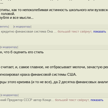
..
отипы, как то непоколебимая истинность школьного или вузовск
 головой.
рубля и все мысли...
тветить
]
[
к модератору
]
С кредитно финансовая система Она ...
большой текст свёрнут,
показать
[
к модератору
]
н, что б оценить его стиль
считает, и, самое главное, не отбрасывает мелочи, зачастую 
прогнозировал краха финансовой системы США.
цы этого кризива (и то не все), да 2 десятка финансовых анали
[
к модератору
]
енний Предиктор СССР автор Конце...
большой текст свёрнут,
показать