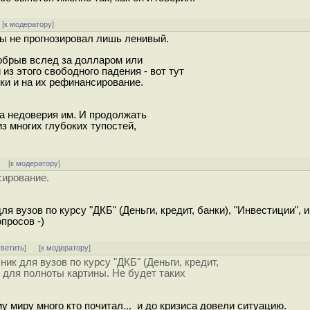
[
к модератору
]
ы не прогнозировал лишь ленивый.
 обрыв вслед за долларом или
из этого свободного падения - вот тут
нки и на их рефинансирование.
за недоверия им. И продолжать
з многих глубоких тупостей,
]
[
к модератору
]
сирование.
 вузов по курсу "ДКБ" (Деньги, кредит, банки), "Инвестиции", и
просов -)
тветить
]
[
к модератору
]
ик для вузов по курсу "ДКБ" (Деньги, кредит,
- для полноты картины. Не будет таких
у миру много кто почитал... и до кризиса довели ситуацию.