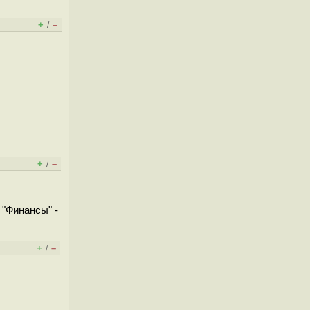
+
–
/
+
–
/
 "Финансы" -
+
–
/