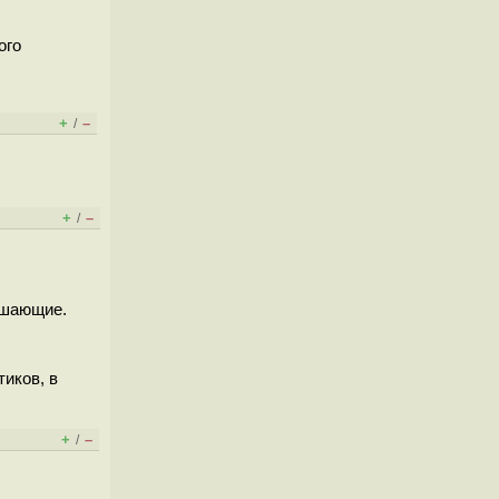
ого
+
–
/
+
–
/
решающие.
тиков, в
+
–
/