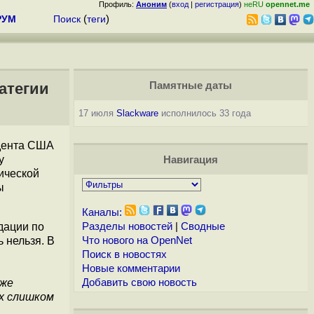
Профиль:
Аноним
(
вход
|
регистрация
)
неRU
opennet.me
РУМ
Поиск
(
теги
)
атегии
Памятные даты
17 июля
Slackware
исполнилось 33 года
дента США
у
Навигация
нической
ы
Каналы:
дации по
Разделы новостей
|
Сводные
 нельзя. В
Что нового на OpenNet
Поиск в новостях
Новые комментарии
кже
Добавить свою новость
x слишком