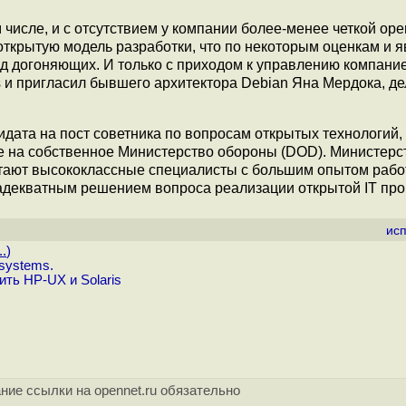
 числе, и с отсутствием у компании более-менее четкой ope
открытую модель разработки, что по некоторым оценкам и 
яд догоняющих. И только с приходом к управлению компани
 и пригласил бывшего архитектора Debian Яна Мердока, де
идата на пост советника по вопросам открытых технологий,
 на собственное Министерство обороны (DOD). Министерс
отают высококлассные специалисты с большим опытом рабо
 адекватным решением вопроса реализации открытой IT пр
ис
..
)
systems.
ть HP-UX и Solaris
ние ссылки на opennet.ru обязательно