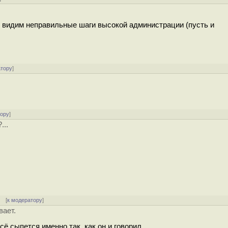
ко видим неправильные шаги высокой администрации (пусть и
атору
]
тору
]
...
] [
к модератору
]
вает.
сё сыпется именно так, как он и говорил.