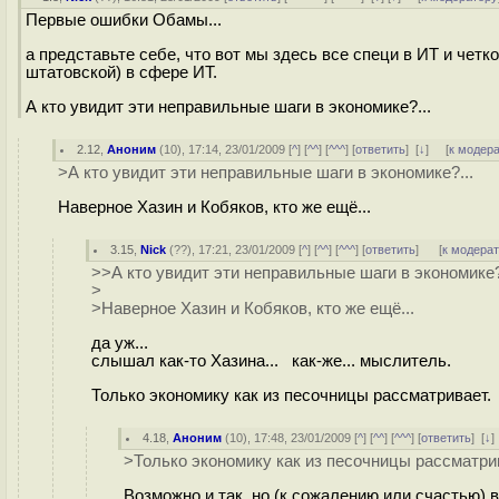
Первые ошибки Обамы...
а представьте себе, что вот мы здесь все специ в ИТ и чет
штатовской) в сфере ИТ.
А кто увидит эти неправильные шаги в экономике?...
2.12
,
Аноним
(
10
), 17:14, 23/01/2009 [
^
] [
^^
] [
^^^
] [
ответить
]
[
↓
] [
к модер
>А кто увидит эти неправильные шаги в экономике?...
Наверное Хазин и Кобяков, кто же ещё...
3.15
,
Nick
(
??
), 17:21, 23/01/2009 [
^
] [
^^
] [
^^^
] [
ответить
]
[
к модера
>>А кто увидит эти неправильные шаги в экономике?
>
>Наверное Хазин и Кобяков, кто же ещё...
да уж...
слышал как-то Хазина... как-же... мыслитель.
Только экономику как из песочницы рассматривает.
4.18
,
Аноним
(
10
), 17:48, 23/01/2009 [
^
] [
^^
] [
^^^
] [
ответить
]
[
↓
>Только экономику как из песочницы рассматри
Возможно и так, но (к сожалению или счастью) в