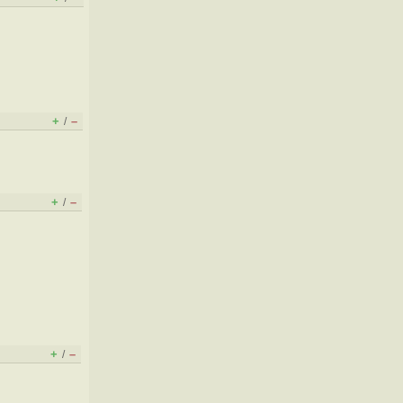
+
–
/
+
–
/
+
–
/