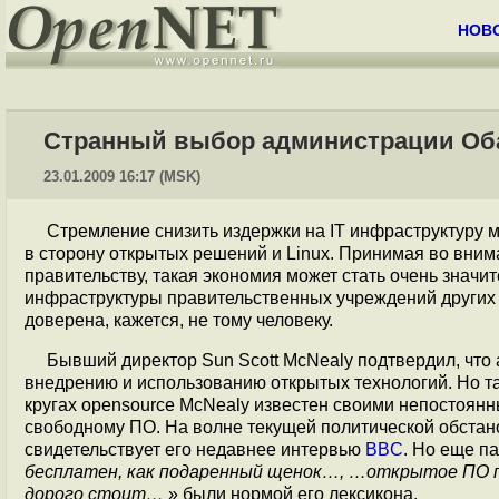
НОВ
Странный выбор администрации Обам
23.01.2009 16:17 (MSK)
Стремление снизить издержки на IT инфраструктуру 
в сторону открытых решений и Linux. Принимая во вни
правительству, такая экономия может стать очень значи
инфраструктуры правительственных учреждений других 
доверена, кажется, не тому человеку.
Бывший директор Sun Scott McNealy подтвердил, что
внедрению и использованию открытых технологий. Но т
кругах opensource McNealy известен своими непостоян
свободному ПО. На волне текущей политической обстано
свидетельствует его недавнее интервью
BBC
. Но еще п
бесплатен, как подаренный щенок…, …открытое ПО п
дорого стоит…
» были нормой его лексикона.