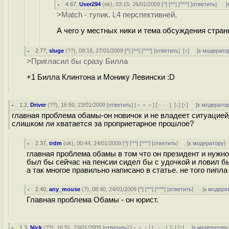
4.67
,
User294
(
ok
), 03:15, 26/01/2009 [
^
] [
^^
] [
^^^
] [
ответить
]
[
>Match - тупик. L4 перспективней.
А чего у местных ники и тема обсуждения стр
2.77
,
sluge
(
??
), 09:18, 27/01/2009 [
^
] [
^^
] [
^^^
] [
ответить
]
[
↑
] [
к модерато
>Пригласил бы сразу Билла
+1 Билла Клинтона и Монику Левински :D
1.2
,
Driver
(
??
), 16:50, 23/01/2009 [
ответить
] [
﹢﹢﹢
] [
· · ·
]
[
↓
] [
↑
] [
к модерато
главная проблема обамы-он новичок и не владеет ситуацией
слишком ли хватается за проприетарное прошлое?
2.37
,
trdm
(
ok
), 00:44, 24/01/2009 [
^
] [
^^
] [
^^^
] [
ответить
]
[
к модератору
]
главная проблема обамы в том что он президент и нужно 
был бы сейчас на пенсии сидел бы с удочкой и ловил бы 
а так многое правильно написано в статье. не того пипла
2.40
,
any_mouse
(
?
), 08:40, 24/01/2009 [
^
] [
^^
] [
^^^
] [
ответить
]
[
к модера
Главная проблема Обамы - он юрист.
1.3
,
Nick
(
??
), 16:51, 23/01/2009 [
ответить
] [
﹢﹢﹢
] [
· · ·
]
[
↓
] [
↑
] [
к модератору