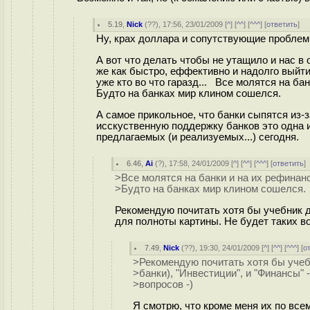
5.19
,
Nick
(
??
), 17:56, 23/01/2009 [
^
] [
^^
] [
^^^
] [
ответить
]
Ну, крах доллара и сопутствующие проблем
А вот что делать чтобы не утащило и нас в
же как быстро, еффективно и надолго выйти 
уже кто во что гаразд... Все молятся на ба
Будто на банках мир клином сошелся.
А самое прикольное, что банки сыпятся из-
исскуственную поддержку банков это одна и
предлагаемых (и реализуемых...) сегодня.
6.46
,
Ai
(
?
), 17:58, 24/01/2009 [
^
] [
^^
] [
^^^
] [
ответить
>Все молятся на банки и на их рефинан
>Будто на банках мир клином сошелся.
Рекомендую почитать хотя бы учебник для
для полноты картины. Не будет таких во
7.49
,
Nick
(
??
), 19:30, 24/01/2009 [
^
] [
^^
] [
^^^
] [
о
>Рекомендую почитать хотя бы учебн
>банки), "Инвестиции", и "Финансы" 
>вопросов -)
Я смотрю, что кроме меня их по всем