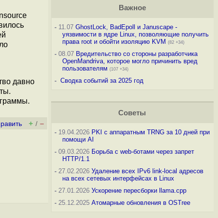
Важное
nsource
явилось
-
11.07
GhostLock, BadEpoll и Januscape -
ей
уязвимости в ядре Linux, позволяющие получить
права root и обойти изоляцию KVM
(82 +34)
ло
-
08.07
Вредительство со стороны разработчика
OpenMandriva, которое могло причинить вред
пользователям
(107 +34)
-
Сводка событий за 2025 год
тво давно
ты.
ограммы.
Советы
+
–
править
/
-
19.04.2026
PKI с аппаратным TRNG за 10 дней при
помощи AI
-
09.03.2026
Борьба с web-ботами через запрет
HTTP/1.1
-
27.02.2026
Удаление всех IPv6 link-local адресов
на всех сетевых интерфейсах в Linux
-
27.01.2026
Ускорение пересборки llama.cpp
-
25.12.2025
Атомарные обновления в OSTree