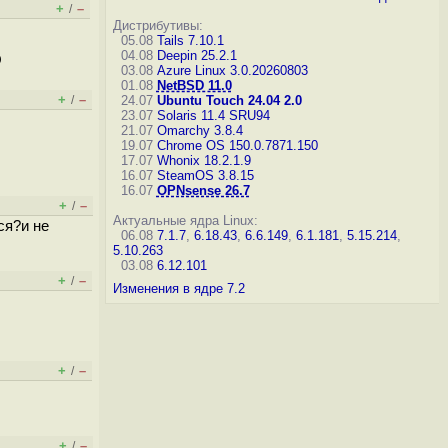
+
–
/
Дистрибутивы:
05.08
Tails 7.10.1
04.08
Deepin 25.2.1
O
03.08
Azure Linux 3.0.20260803
01.08
NetBSD 11.0
+
–
/
24.07
Ubuntu Touch 24.04 2.0
23.07
Solaris 11.4 SRU94
21.07
Omarchy 3.8.4
19.07
Chrome OS 150.0.7871.150
17.07
Whonix 18.2.1.9
16.07
SteamOS 3.8.15
16.07
OPNsense 26.7
+
–
/
Актуальные ядра Linux:
ся?и не
06.08
7.1.7
,
6.18.43
,
6.6.149
,
6.1.181
,
5.15.214
,
5.10.263
03.08
6.12.101
+
–
/
Изменения в ядре 7.2
+
–
/
+
–
/