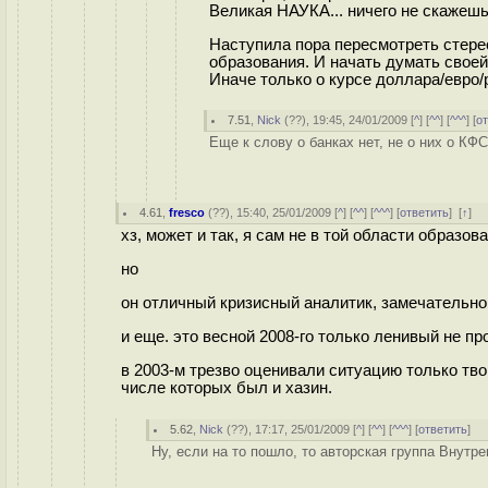
Великая НАУКА... ничего не скажешь.
Наступила пора пересмотреть стере
образования. И начать думать своей
Иначе только о курсе доллара/евро/
7.51
,
Nick
(
??
), 19:45, 24/01/2009 [
^
] [
^^
] [
^^^
] [
о
Еще к слову о банках нет, не о них о КФ
4.61
,
fresco
(
??
), 15:40, 25/01/2009 [
^
] [
^^
] [
^^^
] [
ответить
]
[
↑
] 
хз, может и так, я сам не в той области образова
но
он отличный кризисный аналитик, замечательно 
и еще. это весной 2008-го только ленивый не 
в 2003-м трезво оценивали ситуацию только твор
числе которых был и хазин.
5.62
,
Nick
(
??
), 17:17, 25/01/2009 [
^
] [
^^
] [
^^^
] [
ответить
]
Ну, если на то пошло, то авторская группа Внутр