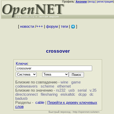
Профиль:
Аноним
(
вход
|
регистрация
)
[
новости
/
+++
|
форум
|
теги
|
]
crossover
Ключи
:
Близкие по совпадению -
wine
game
codeweavers
scheme
ethernet
Близкие по значению -
rs232
usb
serial
v.35
directconnect
filesharing
eiskaltdc
dcpp
dc
badusb
Разделы -
cable
|
Перейти к дереву ключевых
слов
Быстрый переход - http://opennet.ru/ключ