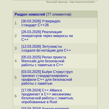
Быстрый переход - http://opennet.ru/ключ
Раздел новостей
(77 элементов)
[30.03.2026] Утверждён
1
стандарт C++26
[26.03.2026] Реализация
2
генераторов через макросы на
C++
[12.03.2026] Энтузиасты
3
создали do-нотацию для C++
[05.03.2025] Релиз проекта
4
Memsafe для безопасной
работы с памятью в С++
[03.03.2025] Бьёрн Страуструп
призвал стандартизировать
5
профили C++ для безопасной
работы с памятью
[17.09.2024] C++ Alliance
продвигает в C++ механизмы
6
безопасной работы с памятью,
опробованные в Rust
[23.04.2024] Анализ влияния