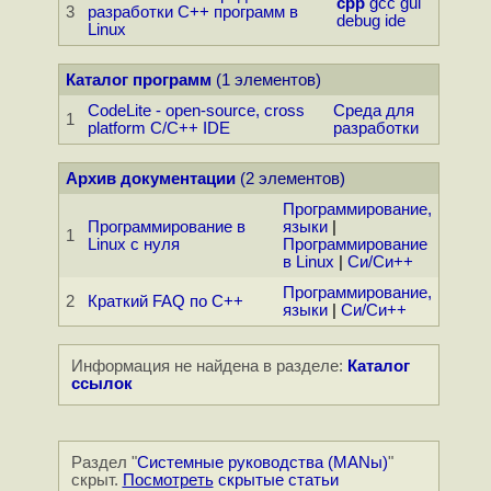
cpp
gcc
gui
3
разработки C++ программ в
debug
ide
Linux
Каталог программ
(1 элементов)
CodeLite - open-source, cross
Среда для
1
platform C/C++ IDE
разработки
Архив документации
(2 элементов)
Программирование,
Программирование в
языки
|
1
Linux с нуля
Программирование
в Linux
|
Си/Си++
Программирование,
2
Краткий FAQ по C++
языки
|
Си/Си++
Информация не найдена в разделе:
Каталог
ссылок
Раздел "
Системные руководства (MANы)
"
скрыт.
Посмотреть
скрытые статьи