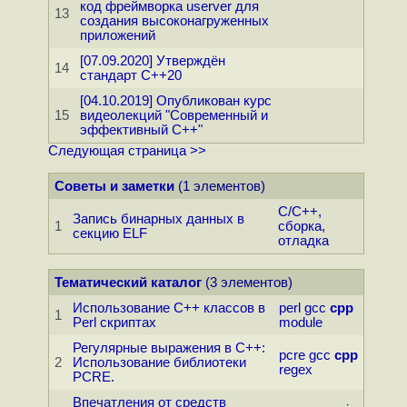
код фреймворка userver для
13
создания высоконагруженных
приложений
[07.09.2020] Утверждён
14
стандарт C++20
[04.10.2019] Опубликован курс
15
видеолекций "Современный и
эффективный С++"
Следующая страница >>
Советы и заметки
(1 элементов)
C/C++,
Запись бинарных данных в
1
сборка,
секцию ELF
отладка
Тематический каталог
(3 элементов)
Использование С++ классов в
perl
gcc
cpp
1
Perl скриптах
module
Регулярные выражения в C++:
pcre
gcc
cpp
2
Использование библиотеки
regex
PCRE.
Впечатления от средств