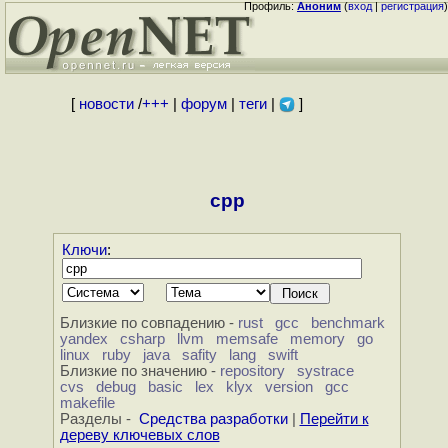
Профиль:
Аноним
(
вход
|
регистрация
)
[
новости
/
+++
|
форум
|
теги
|
]
cpp
Ключи
:
Близкие по совпадению -
rust
gcc
benchmark
yandex
csharp
llvm
memsafe
memory
go
linux
ruby
java
safity
lang
swift
Близкие по значению -
repository
systrace
cvs
debug
basic
lex
klyx
version
gcc
makefile
Разделы -
Средства разработки
|
Перейти к
дереву ключевых слов