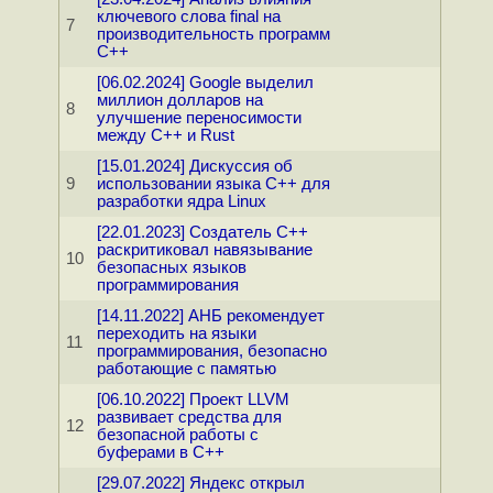
ключевого слова final на
7
производительность программ
C++
[06.02.2024] Google выделил
миллион долларов на
8
улучшение переносимости
между С++ и Rust
[15.01.2024] Дискуссия об
9
использовании языка C++ для
разработки ядра Linux
[22.01.2023] Создатель C++
раскритиковал навязывание
10
безопасных языков
программирования
[14.11.2022] АНБ рекомендует
переходить на языки
11
программирования, безопасно
работающие с памятью
[06.10.2022] Проект LLVM
развивает средства для
12
безопасной работы с
буферами в C++
[29.07.2022] Яндекс открыл