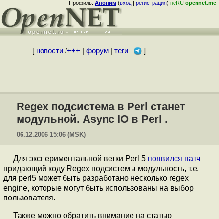
Профиль:
Аноним
(
вход
|
регистрация
)
неRU
opennet.me
[
новости
/
+++
|
форум
|
теги
|
]
Regex подсистема в Perl станет
модульной. Async IO в Perl .
06.12.2006 15:06 (MSK)
Для экспериментальной ветки Perl 5
появился патч
придающий коду Regex подсистемы модульность, т.е.
для perl5 может быть разработано несколько regex
engine, которые могут быть использованы на выбор
пользователя.
Также можно обратить внимание на статью