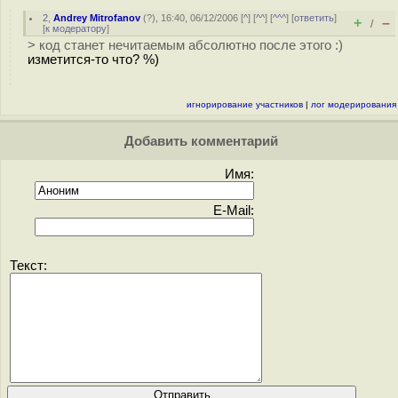
2
,
Andrey Mitrofanov
(
?
), 16:40, 06/12/2006 [
^
] [
^^
] [
^^^
] [
ответить
]
+
–
/
[
к модератору
]
> код станет нечитаемым абсолютно после этого :)
изметится-то что? %)
игнорирование участников
|
лог модерирования
Добавить комментарий
Имя:
E-Mail:
Текст: