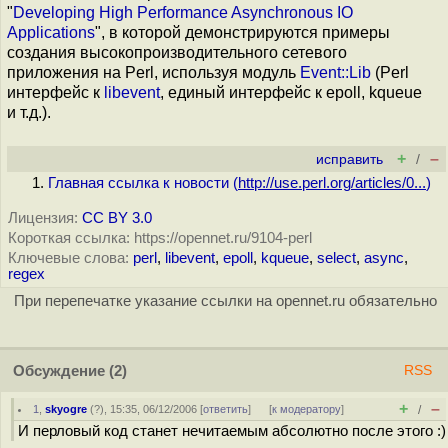
"
Developing High Performance Asynchronous IO
Applications
", в которой демонстрируются примеры
создания высокопроизводительного сетевого
приложения на Perl, используя модуль
Event::Lib
(Perl
интерфейс к
libevent
, единый интерфейс к epoll, kqueue
и т.д.).
+
–
исправить
/
Главная ссылка к новости (
http://use.perl.org/articles/0...
)
Лицензия:
CC BY 3.0
Короткая ссылка: https://opennet.ru/9104-perl
Ключевые слова:
perl
,
libevent
,
epoll
,
kqueue
,
select
,
async
,
regex
При перепечатке указание ссылки на opennet.ru обязательно
Обсуждение
(2)
RSS
+
–
1
,
skyogre
(
?
), 15:35, 06/12/2006 [
ответить
]
[
к модератору
]
/
И перловый код станет нечитаемым абсолютно после этого :)