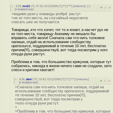
3.33
,
evs21
(
?
), 07:18, 01/12/2006 [
^
] [
^^
] [
^^^
] [
ответить
]
[
↑
]
+
–
/
[
к модератору
]
>видимо руки у команды proftpd растут
>не из того места, на случайный недосмотр
списать уже не получается.
Товарищи, кто что хочет, тот то и юзает, а насчет рук не
из того места, товарищу Анониму не мешало бы
вправить себе мозги! Сначала сам что-нить толковое
напиши, отдай на использование сообществу
opensource, поддерживай в течение 10 лет, бесплатно
причем(!!!), совершенствуй, вот тогда посмотрим у кого
откуда руки растут.
Проблема в том, что большинство крикунов, которые тут
собрались, никогда в жизни ничего сами не создали, зато
спеси и критики хватает!
4.34
,
abel
(
??
), 10:43, 01/12/2006 [
^
] [
^^
] [
^^^
] [
ответить
]
+
–
/
[
к модератору
]
>Сначала сам что-нить толковое напиши, отдай на
использование сообществу opensource, поддерживай
>в течение 10 лет, бесплатно причем(!!!),
совершенствуй, вот тогда посмотрим у
>кого откуда руки растут.
>
>Проблема в том, что большинство крикунов, которые