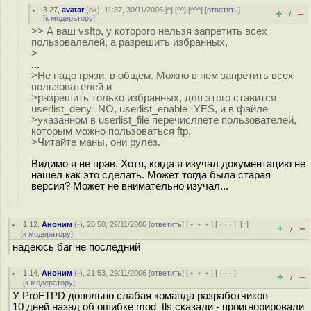
3.27
,
avatar
(
ok
), 11:37, 30/11/2006 [
^
] [
^^
] [
^^^
] [
ответить
]
+
–
/
[
к модератору
]
>> А ваш vsftp, у которого нельзя запретить всех
пользовалелей, а разрешить избранных,
>
...
>Не надо грязи, в общем. Можно в нем запретить всех
пользователей и
>разрешить только избранных, для этого ставится
userlist_deny=NO, userlist_enable=YES, и в файле
>указанном в userlist_file перечисляете пользователей,
которым можно пользоваться ftp.
>Читайте маны, они рулез.
Видимо я не прав. Хотя, когда я изучал документацию не
нашел как это сделать. Может тогда была старая
версия? Может не внимательно изучал...
1.12
,
Аноним
(
-
), 20:50, 29/11/2006 [
ответить
] [
﹢﹢﹢
] [
· · ·
]
[
↑
]
+
–
/
[
к модератору
]
надеюсь баг не последний
1.14
,
Аноним
(
-
), 21:53, 29/11/2006 [
ответить
] [
﹢﹢﹢
] [
· · ·
]
+
–
/
[
к модератору
]
У ProFTPD довольно слабая команда разработчиков
10 дней назад об ошибке mod_tls сказали - проигнорировали