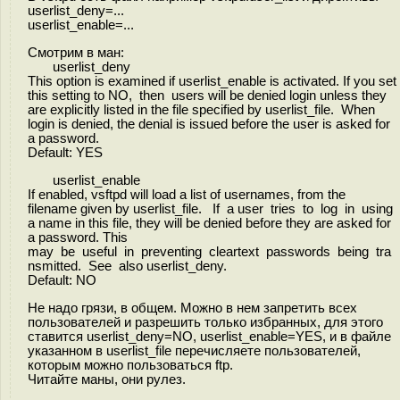
userlist_deny=...
userlist_enable=...
Смотрим в ман:
userlist_deny
This option is examined if userlist_enable is activated. If you set
this setting to NO, then users will be denied login unless they
are explicitly listed in the file specified by userlist_file. When
login is denied, the denial is issued before the user is asked for
a password.
Default: YES
userlist_enable
If enabled, vsftpd will load a list of usernames, from the
filename given by userlist_file. If a user tries to log in using
a name in this file, they will be denied before they are asked for
a password. This
may be useful in preventing cleartext passwords being tra
nsmitted. See also userlist_deny.
Default: NO
Не надо грязи, в общем. Можно в нем запретить всех
пользователей и разрешить только избранных, для этого
ставится userlist_deny=NO, userlist_enable=YES, и в файле
указанном в userlist_file перечисляете пользователей,
которым можно пользоваться ftp.
Читайте маны, они рулез.