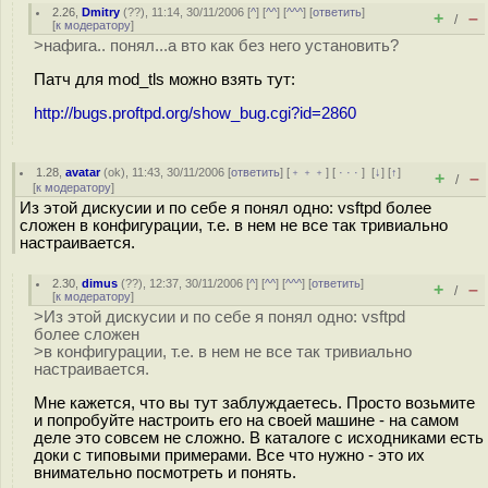
2.26
,
Dmitry
(
??
), 11:14, 30/11/2006 [
^
] [
^^
] [
^^^
] [
ответить
]
+
–
/
[
к модератору
]
>нафига.. понял...а вто как без него установить?
Патч для mod_tls можно взять тут:
http://bugs.proftpd.org/show_bug.cgi?id=2860
1.28
,
avatar
(
ok
), 11:43, 30/11/2006 [
ответить
] [
﹢﹢﹢
] [
· · ·
]
[
↓
] [
↑
]
+
–
/
[
к модератору
]
Из этой дискусии и по себе я понял одно: vsftpd более
сложен в конфигурации, т.е. в нем не все так тривиально
настраивается.
2.30
,
dimus
(
??
), 12:37, 30/11/2006 [
^
] [
^^
] [
^^^
] [
ответить
]
+
–
/
[
к модератору
]
>Из этой дискусии и по себе я понял одно: vsftpd
более сложен
>в конфигурации, т.е. в нем не все так тривиально
настраивается.
Мне кажется, что вы тут заблуждаетесь. Просто возьмите
и попробуйте настроить его на своей машине - на самом
деле это совсем не сложно. В каталоге с исходниками есть
доки с типовыми примерами. Все что нужно - это их
внимательно посмотреть и понять.