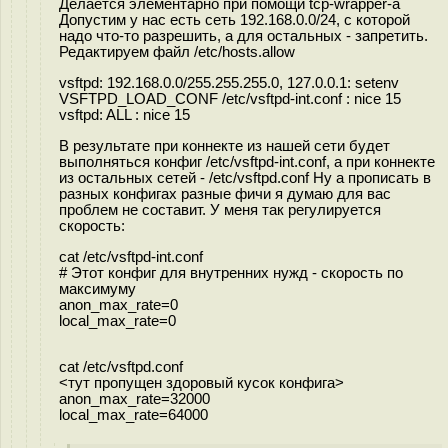
Делается элементарно при помощи tcp-wrapper-a
Допустим у нас есть сеть 192.168.0.0/24, с которой
надо что-то разрешить, а для остальных - запретить.
Редактируем файл /etc/hosts.allow
vsftpd: 192.168.0.0/255.255.255.0, 127.0.0.1: setenv
VSFTPD_LOAD_CONF /etc/vsftpd-int.conf : nice 15
vsftpd: ALL : nice 15
В результате при коннекте из нашей сети будет
выполняться конфиг /etc/vsftpd-int.conf, а при коннекте
из остальных сетей - /etc/vsftpd.conf Ну а прописать в
разных конфигах разные фичи я думаю для вас
проблем не составит. У меня так регулируется
скорость:
cat /etc/vsftpd-int.conf
# Этот конфиг для внутренних нужд - скорость по
максимуму
anon_max_rate=0
local_max_rate=0
cat /etc/vsftpd.conf
<тут пропущен здоровый кусок конфига>
anon_max_rate=32000
local_max_rate=64000