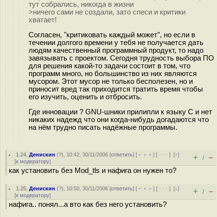
тут собрались, никогда в жизни
>ничего сами не создали, зато спеси и критики
хватает!
Согласен, "критиковать каждый может", но если в
течении долгого времени у тебя не получается дать
людям качественный программный продукт, то надо
завязывать с проектом. Сегодня трудность выбора ПО
для решения какой-то задачи состоит в том, что
программ много, но большинство из них являются
мусором. Этот мусор не только бесполезен, но и
приносит вред так приходится тратить время чтобы
его изучить, оценить и отбросить.
Где инновации ? GNU-шники прилипли к языку C и нет
никаких надежд что они когда-нибудь догадаются что
на нём трудно писать надёжные программы.
1.24
,
Денискин
(
?
), 10:42, 30/11/2006 [
ответить
] [
﹢﹢﹢
] [
· · ·
]
[
↑
]
+
–
/
[
к модератору
]
как установить без Mod_tls и нафига он нужен то?
1.25
,
Денискин
(
?
), 10:50, 30/11/2006 [
ответить
] [
﹢﹢﹢
] [
· · ·
]
[
↓
]
+
–
/
[
к модератору
]
нафига.. понял...а вто как без него установить?