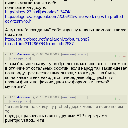
винить можно только себя
почитайте на досуге:
http://blogs.23.nu/ilja/stories/13474/
http://elegerov.blogspot.com/2006/11/while-working-with-proftpd-
dev-team-to.h
А тут они "оправдания" себе ищут ну и шутят немного, как же
без этого:
http://sourceforge.net/mailarchive/forum.php?
thread_id=31128679&forum_id=2637
1.15
,
Аноним
(
-
), 23:06, 29/11/2006 [
ответить
] [
﹢﹢﹢
] [
· · ·
]
+
–
/
[
к модератору
]
я вам больше скажу - у proftpd дырок меньше всего почем-то.
в отличие от остальных софтин. если народ так закипишевал
по поводу трех несчастных дырок, что же должно быть,
когда каждый ень находятся очередные php_injection и
прочая фигня во фсяких движках форумов и проче\й
мутотени?
1.16
,
Аноним
(
-
), 23:15, 29/11/2006 [
ответить
] [
﹢﹢﹢
] [
· · ·
]
+
–
/
[
к модератору
]
>я вам больше скажу - у proftpd дырок меньше всего почем-
то
ерунда, сравнивать надо с другими FTP серверами -
pureftpd,vsftpd.. и тд.