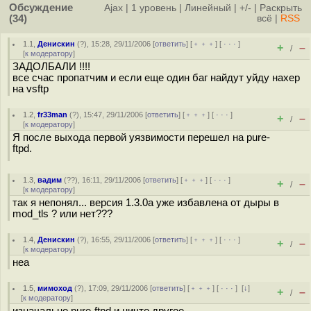
Обсуждение
Ajax
|
1 уровень
|
Линейный
|
+/-
|
Раскрыть
(34)
всё
|
RSS
1.1
,
Денискин
(
?
), 15:28, 29/11/2006 [
ответить
] [
﹢﹢﹢
] [
· · ·
]
+
–
/
[
к модератору
]
ЗАДОЛБАЛИ !!!!
все счас пропатчим и если еще один баг найдут уйду нахер
на vsftp
1.2
,
fr33man
(
?
), 15:47, 29/11/2006 [
ответить
] [
﹢﹢﹢
] [
· · ·
]
+
–
/
[
к модератору
]
Я после выхода первой уязвимости перешел на pure-
ftpd.
1.3
,
вадим
(
??
), 16:11, 29/11/2006 [
ответить
] [
﹢﹢﹢
] [
· · ·
]
+
–
/
[
к модератору
]
так я непонял... версия 1.3.0a уже избавлена от дыры в
mod_tls ? или нет???
1.4
,
Денискин
(
?
), 16:55, 29/11/2006 [
ответить
] [
﹢﹢﹢
] [
· · ·
]
+
–
/
[
к модератору
]
неа
1.5
,
мимоход
(
?
), 17:09, 29/11/2006 [
ответить
] [
﹢﹢﹢
] [
· · ·
]
[
↓
]
+
–
/
[
к модератору
]