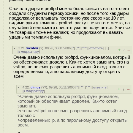
Сначала дыры в proftpd можно было списать на то что его
создали студенты первокурсники, но после того как дыры
продолжают всплывать постоянно уже скоро как 10 лет,
видимо руки у команды proftpd растут не из того места, на
случайный недосмотр списать уже не получается. Учиться
те товарищи тоже не желают, но продолжают выдавать
ударными темпами фичи.
3.21
,
wentoir
(
?
), 08:26, 30/11/2006 [
^
] [
^^
] [
^^^
] [
ответить
]
[
↓
]
+
–
/
[
к модератору
]
Очень давно использую proftpd, функционалом, который
он обеспечивает, доволен. Как-то хотел заменить его на
vsftpd, но не смог разрешить анонимный вход только с
определенных ip, а по парольному доступу открыть
всем.
4.22
,
dimus
(
??
), 09:28, 30/11/2006 [
^
] [
^^
] [
^^^
] [
ответить
]
+
–
/
[
к модератору
]
>Очень давно использую proftpd, функционалом,
который он обеспечивает, доволен. Как-то хотел
заменить
>его на vsftpd, но не смог разрешить анонимный вход
только с
>определенных ip, а по парольному доступу открыть
всем.