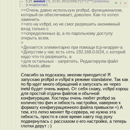
5.23
,
wentoir
(
?
), 10:33, 30/11/2006 [
^
] [
^^
] [
^^^
] [
ответить
]
+
–
/
[
к модератору
]
>>Очень давно использую proftpd, функционалом,
который он обеспечивает, доволен. Как-то хотел
заменить
>>его на vsftpd, но не смог разрешить анонимный
вход только с
>>определенных ip, а по парольному доступу
открыть всем.
>
>Делается элементарно при помощи tcp-wrapper-a
>Допустим у нас есть сеть 192.168.0.0/24, с которой
надо что-то разрешить, а
>для остальных - запретить. Редактируем файл
/etc/hosts.allow
Спасибо за подсказку, многим пригодится! Я
запускаю proftpd и vsftpd в режиме standalone. Так как
по ftp идет много обращений и запускать их через
inetd будет очень жирно. От себя скажу, vsftpd хорош
для простой отдачи файлов и обычной
конфигурации. Хостеры очень любят proftpd за
количество фич и гибкость настройки, наверное к
формату конфигурационного файла привыкли =) А
тем, кто легко меняет ftp-сервера, не нужна эта
гибкость, просто в свое время хавту под руку
подвернулась с рассказом о его настройке, а теперь
глотки дерут ;-)