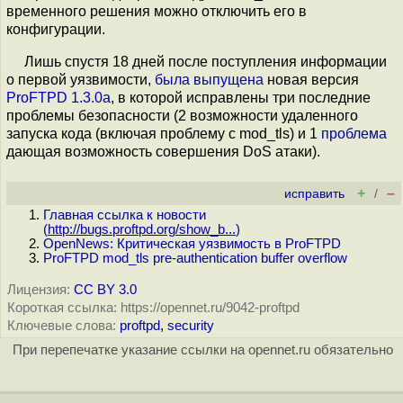
временного решения можно отключить его в
конфигурации.
Лишь спустя 18 дней после поступления информации
о первой уязвимости,
была выпущена
новая версия
ProFTPD 1.3.0a
, в которой исправлены три последние
проблемы безопасности (2 возможности удаленного
запуска кода (включая проблему с mod_tls) и 1
проблема
дающая возможность совершения DoS атаки).
+
–
исправить
/
Главная ссылка к новости
(
http://bugs.proftpd.org/show_b...
)
OpenNews: Критическая уязвимость в ProFTPD
ProFTPD mod_tls pre-authentication buffer overflow
Лицензия:
CC BY 3.0
Короткая ссылка: https://opennet.ru/9042-proftpd
Ключевые слова:
proftpd
,
security
При перепечатке указание ссылки на opennet.ru обязательно