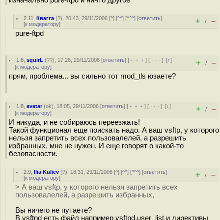
изначально pure-ftpd и ничто другое
2.11
,
Квагга
(
?
), 20:43, 29/11/2006 [
^
] [
^^
] [
^^^
] [
ответить
]
+
–
/
[
к модератору
]
pure-ftpd
1.6
,
squirL
(
??
), 17:26, 29/11/2006 [
ответить
] [
﹢﹢﹢
] [
· · ·
]
[
↑
]
+
–
/
[
к модератору
]
прям, проблема... вы сильно тот mod_tls юзаете?
1.8
,
avatar
(
ok
), 18:05, 29/11/2006 [
ответить
] [
﹢﹢﹢
] [
· · ·
]
[
↓
]
+
–
/
[
к модератору
]
И никуда, и не собираюсь переезжать!
Такой функционал еще поискать надо. А ваш vsftp, у которого
нельзя запретить всех пользовалелей, а разрешить
избранных, мне не нужен. И еще говорят о какой-то
безопасности.
2.9
,
Ilia Kuliev
(
?
), 18:31, 29/11/2006 [
^
] [
^^
] [
^^^
] [
ответить
]
+
–
/
[
к модератору
]
> А ваш vsftp, у которого нельзя запретить всех
пользовалелей, а разрешить избранных,
Вы ничего не путаете?
В vsftpd есть файл например vsftpd.user_list и директивы