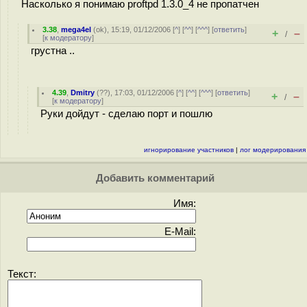
Насколько я понимаю proftpd 1.3.0_4 не пропатчен
3.38
,
mega4el
(
ok
), 15:19, 01/12/2006 [
^
] [
^^
] [
^^^
] [
ответить
]
+
–
/
[
к модератору
]
грустна ..
4.39
,
Dmitry
(
??
), 17:03, 01/12/2006 [
^
] [
^^
] [
^^^
] [
ответить
]
+
–
/
[
к модератору
]
Руки дойдут - сделаю порт и пошлю
игнорирование участников
|
лог модерирования
Добавить комментарий
Имя:
E-Mail:
Текст: