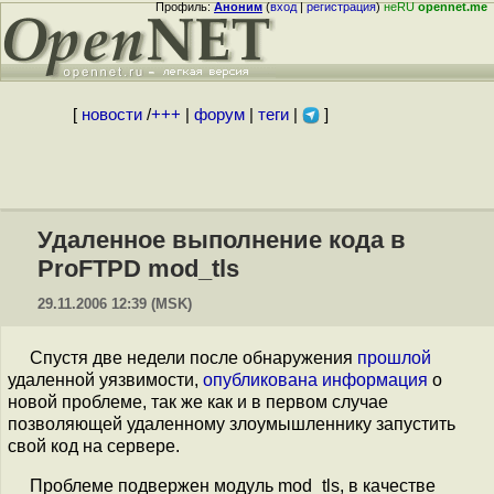
Профиль:
Аноним
(
вход
|
регистрация
)
неRU
opennet.me
[
новости
/
+++
|
форум
|
теги
|
]
Удаленное выполнение кода в
ProFTPD mod_tls
29.11.2006 12:39 (MSK)
Спустя две недели после обнаружения
прошлой
удаленной уязвимости,
опубликована информация
о
новой проблеме, так же как и в первом случае
позволяющей удаленному злоумышленнику запустить
свой код на сервере.
Проблеме подвержен модуль mod_tls, в качестве