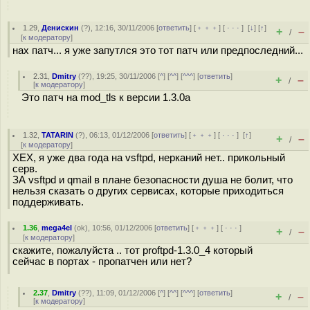
1.29
,
Денискин
(
?
), 12:16, 30/11/2006 [
ответить
] [
﹢﹢﹢
] [
· · ·
]
[
↓
] [
↑
]
+
–
/
[
к модератору
]
нах патч... я уже запутлся это тот патч или предпоследний...
2.31
,
Dmitry
(
??
), 19:25, 30/11/2006 [
^
] [
^^
] [
^^^
] [
ответить
]
+
–
/
[
к модератору
]
Это патч на mod_tls к версии 1.3.0a
1.32
,
TATARIN
(
?
), 06:13, 01/12/2006 [
ответить
] [
﹢﹢﹢
] [
· · ·
]
[
↑
]
+
–
/
[
к модератору
]
ХЕХ, я уже два года на vsftpd, нерканий нет.. прикольный
серв.
ЗА vsftpd и qmail в плане безопасности душа не болит, что
нельзя сказать о других сервисах, которые приходиться
поддерживать.
1.36
,
mega4el
(
ok
), 10:56, 01/12/2006 [
ответить
] [
﹢﹢﹢
] [
· · ·
]
+
–
/
[
к модератору
]
скажите, пожалуйста .. тот proftpd-1.3.0_4 который
сейчас в портах - пропатчен или нет?
2.37
,
Dmitry
(
??
), 11:09, 01/12/2006 [
^
] [
^^
] [
^^^
] [
ответить
]
+
–
/
[
к модератору
]