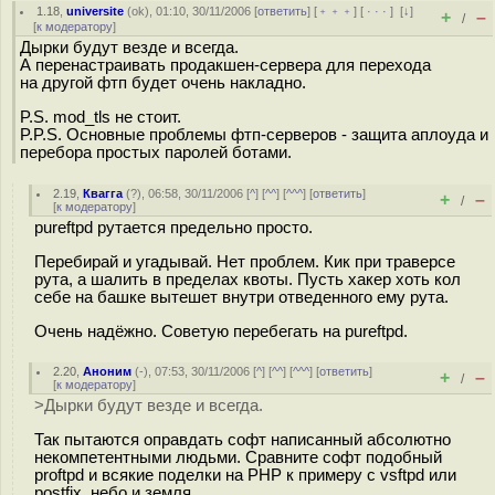
1.18
,
universite
(
ok
), 01:10, 30/11/2006 [
ответить
] [
﹢﹢﹢
] [
· · ·
]
[
↓
]
+
–
/
[
к модератору
]
Дырки будут везде и всегда.
А перенастраивать продакшен-сервера для перехода
на другой фтп будет очень накладно.
P.S. mod_tls не стоит.
P.P.S. Основные проблемы фтп-серверов - защита аплоуда и
перебора простых паролей ботами.
2.19
,
Квагга
(
?
), 06:58, 30/11/2006 [
^
] [
^^
] [
^^^
] [
ответить
]
+
–
/
[
к модератору
]
pureftpd рутается предельно просто.
Перебирай и угадывай. Нет проблем. Кик при траверсе
рута, а шалить в пределах квоты. Пусть хакер хоть кол
себе на башке вытешет внутри отведенного ему рута.
Очень надёжно. Советую перебегать на pureftpd.
2.20
,
Аноним
(
-
), 07:53, 30/11/2006 [
^
] [
^^
] [
^^^
] [
ответить
]
+
–
/
[
к модератору
]
>Дырки будут везде и всегда.
Так пытаются оправдать софт написанный абсолютно
некомпетентными людьми. Сравните софт подобный
proftpd и всякие поделки на PHP к примеру с vsftpd или
postfix, небо и земля.