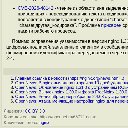
CVE-2026-48142
- чтение из области вне выделен
приводящих к перекодированию текста в кодировке
появляется в конфигурациях с директивой "charset_m
"charset другая_кодировка". Проблеме
присвоен
ср
памяти рабочего процесса.
Помимо исправления уязвимостей в версии nginx 1.3
цифровых подписей, заявленные клиентом в сообщении 
формирования идентификатора, передаваемого через пе
2-4.
Главная ссылка к новости (
https://nginx.org/news.html...
)
OpenNews: В nginx выявлена вторая за 10 дней удалён
OpenNews: Обновление nginx 1.31.0 с устранением RCE
OpenNews: Выпуск nginx 1.30.0 и форка FreeNginx 1.30.0
OpenNews: Релиз http-сервера Apache 2.4.68 с устранен
OpenNews: Атаки, меняющие настройки nginx для перен
Лицензия:
CC BY 3.0
Короткая ссылка: https://opennet.ru/65712-nginx
Ключевые слова:
nginx