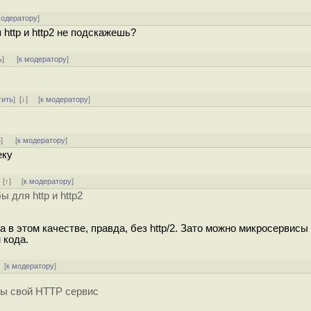
модератору
]
http и http2 не подскажешь?
ь
]
[
к модератору
]
тить
]
[
↓
] [
к модератору
]
ь
]
[
к модератору
]
еку
]
[
↑
] [
к модератору
]
 для http и http2
 в этом качестве, правда, без http/2. Зато можно микросервисы
 кода.
 [
к модератору
]
 ты свой HTTP сервис