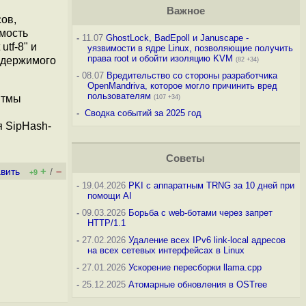
Важное
ов,
имость
-
11.07
GhostLock, BadEpoll и Januscape -
utf-8" и
уязвимости в ядре Linux, позволяющие получить
права root и обойти изоляцию KVM
содержимого
(82 +34)
-
08.07
Вредительство со стороны разработчика
OpenMandriva, которое могло причинить вред
пользователям
итмы
(107 +34)
-
Сводка событий за 2025 год
я SipHash-
Советы
+
–
вить
/
+9
-
19.04.2026
PKI с аппаратным TRNG за 10 дней при
помощи AI
-
09.03.2026
Борьба с web-ботами через запрет
HTTP/1.1
-
27.02.2026
Удаление всех IPv6 link-local адресов
на всех сетевых интерфейсах в Linux
-
27.01.2026
Ускорение пересборки llama.cpp
-
25.12.2025
Атомарные обновления в OSTree