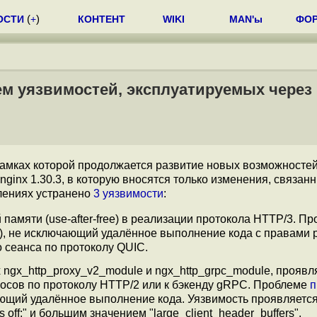
ОСТИ
(
+
)
КОНТЕНТ
WIKI
MAN'ы
ФО
ием уязвимостей, эксплуатируемых через 
 рамках которой продолжается развитие новых возможностей
inx 1.30.3, в которую вносятся только изменения, связанн
лениях устранено
3 уязвимости
:
памяти (use-after-free) в реализации протокола HTTP/3. П
10), не исключающий удалённое выполнение кода с правами 
 сеанса по протоколу QUIC.
 ngx_http_proxy_v2_module и ngx_http_grpc_module, прояв
осов по протоколу HTTP/2 или к бэкенду gRPC. Проблеме
п
кающий удалённое выполнение кода. Уязвимость проявляется
 off;" и большим значением "large_client_header_buffers".