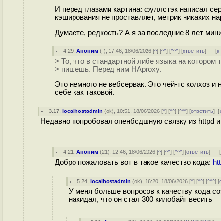
И перед глазами картина: фуллстэк написал серви
кэширования не проставляет, метрик никаких нар
Думаете, редкость? А я за последние 8 лет мин
4.29
,
Аноним
(
-
), 17:46, 18/06/2026 [
^
] [
^^
] [
^^^
] [
ответить
]
[
к
> То, что в стандартной либе языка на котором
> пишешь. Перед ним HAproxy.
Это немного не вебсервак. Это чей-то колхоз и 
себе как таковой.
3.17
,
localhostadmin
(
ok
), 10:51, 18/06/2026 [
^
] [
^^
] [
^^^
] [
ответить
]
[
Недавно попробовал опенбсдшную связку из httpd и 
4.21
,
Аноним
(
21
), 12:46, 18/06/2026 [
^
] [
^^
] [
^^^
] [
ответить
]
[
Добро пожаловать вот в такое качество кода:
ht
5.24
,
localhostadmin
(
ok
), 16:20, 18/06/2026 [
^
] [
^^
] [
^^^
] [
У меня больше вопросов к качеству кода со
накидал, что он стал 300 килобайт весить