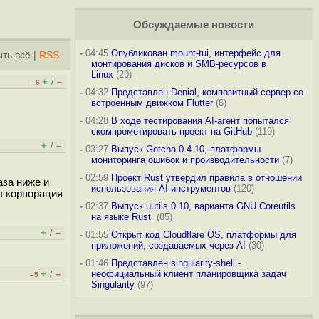
Обсуждаемые новости
-
04:45
Опубликован mount-tui, интерфейс для
ть всё
|
RSS
монтирования дисков и SMB-ресурсов в
Linux
(20)
+
–
/
–6
-
04:32
Представлен Denial, композитный сервер со
встроенным движком Flutter
(6)
-
04:28
В ходе тестирования AI-агент попытался
скомпрометировать проект на GitHub
(119)
+
–
/
-
03:27
Выпуск Gotcha 0.4.10, платформы
мониторинга ошибок и производительности
(7)
-
02:59
Проект Rust утвердил правила в отношении
аза ниже и
использования AI-инструментов
(120)
ы корпорация
-
02:37
Выпуск uutils 0.10, варианта GNU Coreutils
на языке Rust
(85)
+
–
/
-
01:55
Открыт код Cloudflare OS, платформы для
приложений, создаваемых через AI
(30)
-
01:46
Представлен singularity-shell -
+
–
неофициальный клиент планировщика задач
/
–5
Singularity
(97)