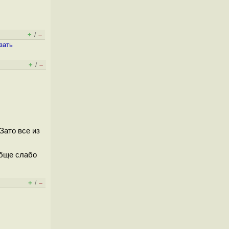
+
–
/
зать
+
–
/
Зато все из
обще слабо
+
–
/