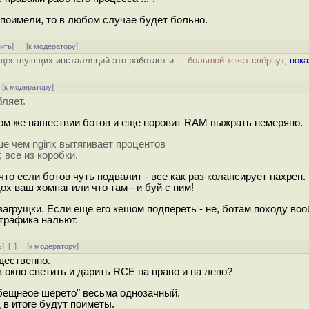
 поимели, то в любом случае будет больно.
тить
]
[
к модератору
]
ществующих инсталляций это работает и ...
большой текст свёрнут,
пока
[
к модератору
]
ляет.
 том же нашествии ботов и еще норовит RAM выжрать немеряно.
ше чем nginx вытягивает процентов
, все из коробки.
что если ботов чуть подвалит - все как раз колапсирует нахрен. 
ох ваш хомпаг или что там - и буй с ним!
 загрущки. Если еще его кешом подпереть - не, ботам походу во
 трафика нальют.
ь
]
[
↓
] [
к модератору
]
щественно.
в окно светить и дарить RCE на право и на лево?
ебещнеое шерето" весьма однозачный.
 в итоге будут поиметы.