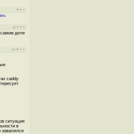
+
–
/
ать
+
–
/
–1
в самом деле
+
–
/
+1
ные
тах caddy
нтересует
нов ситуация
льности в
о завалялся