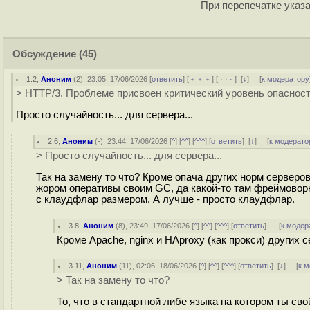
При перепечатке указа
Обсуждение
(45)
1.2
,
Аноним
(
2
), 23:05, 17/06/2026 [
ответить
] [
﹢﹢﹢
] [
· · ·
]
[
↓
] [
к модератору
> HTTP/3. Проблеме присвоен критический уровень опасност
Просто случайность... для сервера...
2.6
,
Аноним
(
-
), 23:44, 17/06/2026 [
^
] [
^^
] [
^^^
] [
ответить
]
[
↓
] [
к модерато
> Просто случайность... для сервера...
Так на замену то что? Кроме опача других норм серверов 
жором оперативы своим GC, да какой-то там фреймоворк 
с клаудфлар размером. А лучше - просто клаудфлар.
3.8
,
Аноним
(
8
), 23:49, 17/06/2026 [
^
] [
^^
] [
^^^
] [
ответить
]
[
к модер
Кроме Apache, nginx и HAproxy (как прокси) других с
3.11
,
Аноним
(
11
), 02:06, 18/06/2026 [
^
] [
^^
] [
^^^
] [
ответить
]
[
↓
] [
к 
> Так на замену то что?
То, что в стандартной либе языка на котором ты с