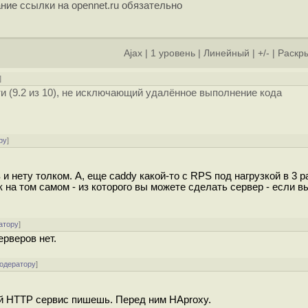
ние ссылки на opennet.ru обязательно
Ajax
|
1 уровень
|
Линейный
|
+/-
|
Раскры
]
и (9.2 из 10), не исключающий удалённое выполнение кода
ру
]
и нету толком. А, еще caddy какой-то с RPS под нагрузкой в 3 р
на том самом - из которого вы можете сделать сервер - если в
атору
]
ерверов нет.
модератору
]
вой HTTP сервис пишешь. Перед ним HAproxy.