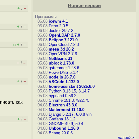
Новые версии
+
–
/
Программы:
06.08
icewm 4.1
06.08
Deno 2.9.5
+
–
/
06.08
docker 29.7.2
06.08
OpenLDAP 2.7.0
06.08
Eclipse 7.121.0
+
–
06.08
OpenCloud 7.2.3
/
+1
06.08
mesa 3d 26.2
05.08
OpenVPN 2.7.6
05.08
NetBeans 31
+
–
/
05.08
ublock 1.73.0
05.08
gstreamer 1.28.6
05.08
PowerDNS 5.1.4
05.08
node.js 26.7.0
+
–
/
05.08
VSCode 1.132.0
05.08
home-assistant 2026.8.0
05.08
Python 3.13.15, 3.14.7
05.08
hyprland 0.56.2
05.08
Chrome 151.0.7922.75
 писать как
04.08
Electron 43.3.0
04.08
Mattermost 11.10.0
04.08
Django 5.2.17, 6.0.8
vln
+
–
04.08
Grafana 13.1.2
/
04.08
GNOME 49.9, 50.4
04.08
Unbound 1.26.0
04.08
Erlang 29.0.5
далее>>