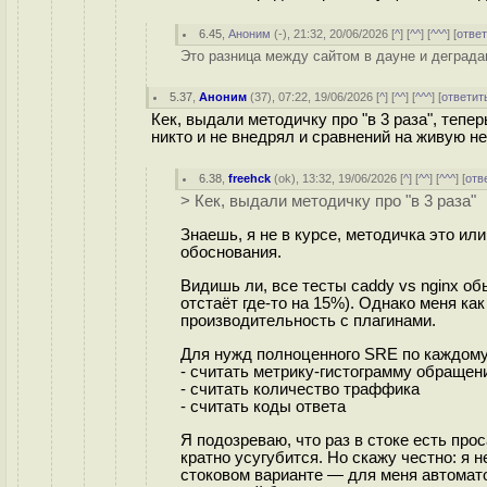
6.45
,
Аноним
(
-
), 21:32, 20/06/2026 [
^
] [
^^
] [
^^^
] [
отве
Это разница между сайтом в дауне и деграда
5.37
,
Аноним
(
37
), 07:22, 19/06/2026 [
^
] [
^^
] [
^^^
] [
ответит
Кек, выдали методичку про "в 3 раза", тепер
никто и не внедрял и сравнений на живую н
6.38
,
freehck
(
ok
), 13:32, 19/06/2026 [
^
] [
^^
] [
^^^
] [
отв
> Кек, выдали методичку про "в 3 раза"
Знаешь, я не в курсе, методичка это ил
обоснования.
Видишь ли, все тесты caddy vs nginx об
отстаёт где-то на 15%). Однако меня как
производительность с плагинами.
Для нужд полноценного SRE по каждому
- считать метрику-гистограмму обращен
- считать количество траффика
- считать коды ответа
Я подозреваю, что раз в стоке есть про
кратно усугубится. Но скажу честно: я 
стоковом варианте — для меня автоматом