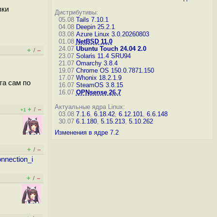
вки
Дистрибутивы:
05.08
Tails 7.10.1
04.08
Deepin 25.2.1
03.08
Azure Linux 3.0.20260803
01.08
NetBSD 11.0
24.07
Ubuntu Touch 24.04 2.0
+
–
/
23.07
Solaris 11.4 SRU94
21.07
Omarchy 3.8.4
19.07
Chrome OS 150.0.7871.150
17.07
Whonix 18.2.1.9
та сам по
16.07
SteamOS 3.8.15
16.07
OPNsense 26.7
Актуальные ядра Linux:
+
–
/
+1
03.08
7.1.6
,
6.18.42
,
6.12.101
,
6.6.148
30.07
6.1.180
,
5.15.213
,
5.10.262
Изменения в ядре 7.2
+
–
/
nnection_i
+
–
/