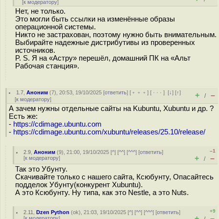
[
к модератору
]
Нет, не только.
Это могли быть ссылки на изменённые образы
операционной системы.
Никто не застрахован, поэтому нужно быть внимательным.
Выбирайте надежные дистрибутивы из проверенных
источников.
P. S. Я на «Астру» перешёл, домашний ПК на «Альт
Рабочая станция».
1.7
,
Аноним
(
7
), 20:53, 19/10/2025 [
ответить
] [
﹢﹢﹢
] [
· · ·
]
[
↓
] [
↑
]
+
–
/
[
к модератору
]
А зачем нужны отдельные сайты на Kubuntu, Xubuntu и др. ?
Есть же:
-
https://cdimage.ubuntu.com
-
https://cdimage.ubuntu.com/xubuntu/releases/25.10/release/
–1
2.9
,
Аноним
(
9
), 21:00, 19/10/2025 [
^
] [
^^
] [
^^^
] [
ответить
]
+
–
[
к модератору
]
/
Так это Убунту.
Скачивайте только с нашего сайта, Ксюбунту, Опасайтесь
подделок Убунту(конкурент Xubuntu).
А это Ксюбунту. Ну типа, как это Nestle, а это Nuts.
+9
2.11
,
Dzen Python
(
ok
), 21:03, 19/10/2025 [
^
] [
^^
] [
^^^
] [
ответить
]
+
–
[
к модератору
]