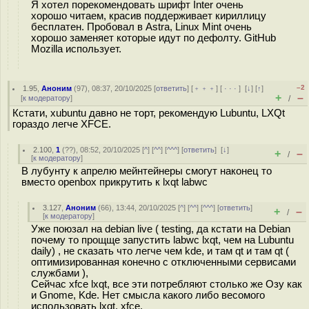
Я хотел порекомендовать шрифт Inter очень
хорошо читаем, красив поддерживает кириллицу
бесплатен. Пробовал в Astra, Linux Mint очень
хорошо заменяет которые идут по дефолту. GitHub
Mozilla использует.
–2
1.95
,
Аноним
(
97
), 08:37, 20/10/2025 [
ответить
] [
﹢﹢﹢
] [
· · ·
]
[
↓
] [
↑
]
+
–
[
к модератору
]
/
Кстати, xubuntu давно не торт, рекомендую Lubuntu, LXQt
гораздо легче XFCE.
2.100
,
1
(
??
), 08:52, 20/10/2025 [
^
] [
^^
] [
^^^
] [
ответить
]
[
↓
]
+
–
/
[
к модератору
]
В лубунту к апрелю мейнтейнеры смогут наконец то
вместо openbox прикрутить к lxqt labwc
3.127
,
Аноним
(
66
), 13:44, 20/10/2025 [
^
] [
^^
] [
^^^
] [
ответить
]
+
–
/
[
к модератору
]
Уже поюзал на debian live ( testing, да кстати на Debian
почему то прощще запустить labwc lxqt, чем на Lubuntu
daily) , не сказать что легче чем kde, и там qt и там qt (
оптимизированная конечно с отключенными сервисами
службами ),
Сейчас xfce lxqt, все эти потребляют столько же Озу как
и Gnome, Kde. Нет смысла какого либо весомого
использовать lxqt, xfce.