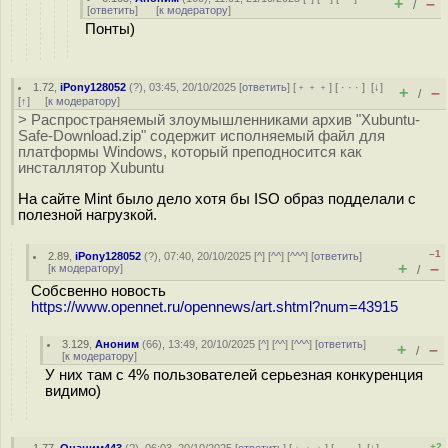
+
–
/
[
ответить
]
[
к модератору
]
Понты)
1.72
,
iPony128052
(
?
), 03:45, 20/10/2025 [
ответить
] [
﹢﹢﹢
] [
· · ·
]
[
↓
]
+
–
/
[
↑
] [
к модератору
]
> Распространяемый злоумышленниками архив "Xubuntu-
Safe-Download.zip" содержит исполняемый файл для
платформы Windows, который преподносится как
инсталлятор Xubuntu
На сайте Mint было дело хотя бы ISO образ подделали с
полезной нагрузкой.
–1
2.89
,
iPony128052
(
?
), 07:40, 20/10/2025 [
^
] [
^^
] [
^^^
] [
ответить
]
+
–
[
к модератору
]
/
Собсвенно новость
https://www.opennet.ru/opennews/art.shtml?num=43915
3.129
,
Аноним
(
66
), 13:49, 20/10/2025 [
^
] [
^^
] [
^^^
] [
ответить
]
+
–
/
[
к модератору
]
У них там с 4% пользователей серьезная конкуренция
видимо)
+2