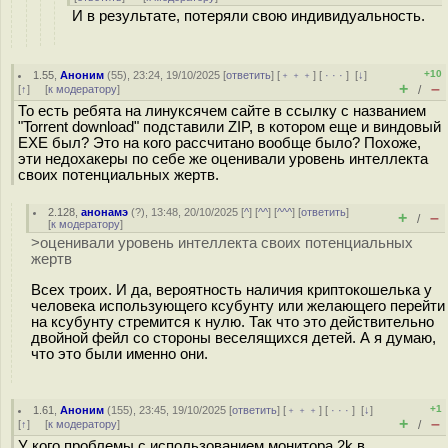
И в результате, потеряли свою индивидуальность.
+10
1.55
,
Аноним
(
55
), 23:24, 19/10/2025 [
ответить
] [
﹢﹢﹢
] [
· · ·
]
[
↓
]
+
–
[
↑
] [
к модератору
]
/
То есть ребята на линуксячем сайте в ссылку с названием
"Torrent download" подставили ZIP, в котором еще и виндовый
EXE был? Это на кого рассчитано вообще было? Похоже,
эти недохакеры по себе же оценивали уровень интеллекта
своих потенциальных жертв.
2.128
,
анонамэ
(
?
), 13:48, 20/10/2025 [
^
] [
^^
] [
^^^
] [
ответить
]
+
–
/
[
к модератору
]
>оценивали уровень интеллекта своих потенциальных
жертв
Всех троих. И да, вероятность наличия криптокошелька у
человека использующего ксубунту или желающего перейти
на ксубунту стремится к нулю. Так что это действительно
двойной фейл со стороны веселящихся детей. А я думаю,
что это были именно они.
+1
1.61
,
Аноним
(
155
), 23:45, 19/10/2025 [
ответить
] [
﹢﹢﹢
] [
· · ·
]
[
↓
]
+
–
[
↑
] [
к модератору
]
/
У кого проблемы с использованием монитора 2k в