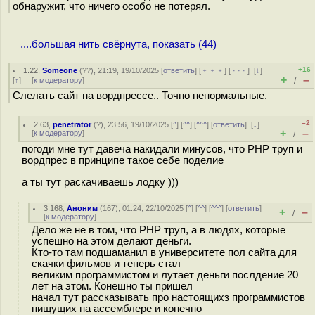
обнаружит, что ничего особо не потерял.
....большая нить свёрнута, показать (44)
+16
1.22
,
Someone
(
??
), 21:19, 19/10/2025 [
ответить
] [
﹢﹢﹢
] [
· · ·
]
[
↓
]
+
–
[
↑
] [
к модератору
]
/
Слелать сайт на вордпрессе.. Точно ненормальные.
–2
2.63
,
penetrator
(
?
), 23:56, 19/10/2025 [
^
] [
^^
] [
^^^
] [
ответить
]
[
↓
]
+
–
[
к модератору
]
/
погоди мне тут давеча накидали минусов, что PHP труп и
вордпрес в принципе такое себе поделие
а ты тут раскачиваешь лодку )))
3.168
,
Аноним
(
167
), 01:24, 22/10/2025 [
^
] [
^^
] [
^^^
] [
ответить
]
+
–
/
[
к модератору
]
Дело же не в том, что PHP труп, а в людях, которые
успешно на этом делают деньги.
Кто-то там подшаманил в университете пол сайта для
скачки фильмов и теперь стал
великим программистом и лутает деньги послдение 20
лет на этом. Конешно ты пришел
начал тут рассказывать про настоящихз программистов
пищущих на ассемблере и конечно