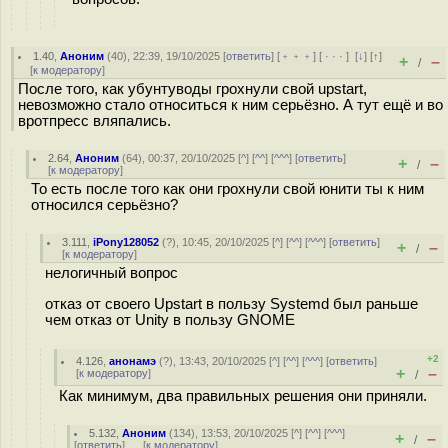
1.40
,
Аноним
(
40
), 22:39, 19/10/2025 [
ответить
] [
﹢﹢﹢
] [
· · ·
]
[
↓
] [
↑
]
+
–
/
[
к модератору
]
После того, как убунтуводы грохнули свой upstart,
невозможно стало относиться к ним серьёзно. А тут ещё и во
вротпресс вляпались.
2.64
,
Аноним
(
64
), 00:37, 20/10/2025 [
^
] [
^^
] [
^^^
] [
ответить
]
+
–
/
[
к модератору
]
То есть после того как они грохнули свой юнити ты к ним
относился серьёзно?
3.111
,
iPony128052
(
?
), 10:45, 20/10/2025 [
^
] [
^^
] [
^^^
] [
ответить
]
+
–
/
[
к модератору
]
нелогичный вопрос
отказ от своего Upstart в пользу Systemd был раньше
чем отказ от Unity в пользу GNOME
+2
4.126
,
анонамэ
(
?
), 13:43, 20/10/2025 [
^
] [
^^
] [
^^^
] [
ответить
]
+
–
[
к модератору
]
/
Как минимум, два правильных решения они приняли.
5.132
,
Аноним
(
134
), 13:53, 20/10/2025 [
^
] [
^^
] [
^^^
]
+
–
/
[
ответить
]
[
к модератору
]