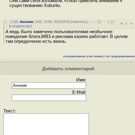
Они сами себя взломали, чтобы привлечь внимание к
существованию Xubuntu.
1.150
,
Аноним
(
150
), 19:06, 20/10/2025 [
ответить
] [
﹢﹢﹢
] [
· · ·
]
[
↑
]
+
–
/
[
к модератору
]
А ведь было замечено пользователями необычное
поведение блога.МВ3 и реклама казино работает. В целом
там определенно есть жизнь.
игнорирование участников
|
лог модерирования
Добавить комментарий
Имя:
E-Mail:
Текст: