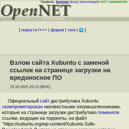
Профиль:
Аноним
(
вход
|
регистрация
)
неRU
opennet.me
[
новости
/
+++
|
форум
|
теги
|
]
Взлом сайта Xubuntu с заменой
ссылок на странице загрузки на
вредоносное ПО
19.10.2025 20:13 (MSK)
Официальный
сайт
дистрибутива Xubuntu
скомпрометирован
неизвестными злоумышленниками,
которые на странице загрузки дистрибутива
поменяли
ссылки, ведущие на торренты, на файл
"https://xubuntu.org/wp-content/Xubuntu-Safe-