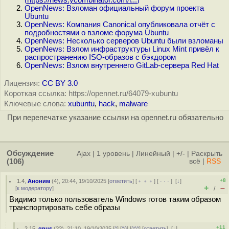
(
https://news.ycombinator.com/i...
)
OpenNews: Взломан официальный форум проекта
Ubuntu
OpenNews: Компания Canonical опубликовала отчёт с
подробностями о взломе форума Ubuntu
OpenNews: Несколько серверов Ubuntu были взломаны
OpenNews: Взлом инфраструктуры Linux Mint привёл к
распространению ISO-образов с бэкдором
OpenNews: Взлом внутреннего GitLab-сервера Red Hat
Лицензия:
CC BY 3.0
Короткая ссылка: https://opennet.ru/64079-xubuntu
Ключевые слова:
xubuntu
,
hack
,
malware
При перепечатке указание ссылки на opennet.ru обязательно
Обсуждение
Ajax
|
1 уровень
|
Линейный
|
+/-
|
Раскрыть
(106)
всё
|
RSS
+8
1.4
,
Аноним
(
4
), 20:44, 19/10/2025 [
ответить
] [
﹢﹢﹢
] [
· · ·
]
[
↓
]
+
–
[
к модератору
]
/
Видимо только пользователь Windows готов таким образом
транспортировать себе образы
+11
2.15
,
gnus
(
??
), 21:10, 19/10/2025 [
^
] [
^^
] [
^^^
] [
ответить
]
[
↓
]