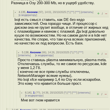
Разница в Озу 200-300 Mb, но в ущерб удобству.
4.135
,
Аноним
(
97
), 14:01, 20/10/2025 [
^
] [
^^
] [
^^^
] [
ответить
]
+
–
/
[
к модератору
]
lxqt есть смысл ставить, как DE без кедо
зависимостей. Она гораздо чище. И процессор с
диском она не грузит вообще, в отличие от жирных кед
с плазмойдами и квином с плазмой. Да lxqt довольно
куцое по возможностям. Но на самом деле и в kde нет
качества. Не спорю, что там куча всяких приложений,
но качество их под вопросом. Есть баги.
5.138
,
Аноним
(
66
), 14:26, 20/10/2025 [
^
] [
^^
] [
^^^
]
+
–
/
[
ответить
]
[
к модератору
]
Просто ставишь plasma минимальную, plasma meta.
Отключаешь службы, то же самое по ресурсам, kde
у меня 1,2 Гб.
( конечно не все прям службы отключены,
NetworkManager всякие нужны),
Но lxqt xfce например 1,4 по Озу если искаробки.
Это кому что нравится больше прост.
6.141
,
1
(
??
), 14:36, 20/10/2025 [
^
] [
^^
] [
^^^
] [
ответить
]
+
–
/
[
к модератору
]
Мне вот гном нравится