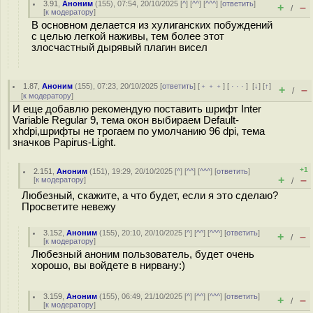
3.91
,
Аноним
(
155
), 07:54, 20/10/2025 [
^
] [
^^
] [
^^^
] [
ответить
]
+
–
/
[
к модератору
]
В основном делается из хулиганских побуждений
с целью легкой наживы, тем более этот
злосчастный дырявый плагин висел
1.87
,
Аноним
(
155
), 07:23, 20/10/2025 [
ответить
] [
﹢﹢﹢
] [
· · ·
]
[
↓
] [
↑
]
+
–
/
[
к модератору
]
И еще добавлю рекомендую поставить шрифт Inter
Variable Regular 9, тема окон выбираем Default-
xhdpi,шрифты не трогаем по умолчанию 96 dpi, тема
значков Papirus-Light.
+1
2.151
,
Аноним
(
151
), 19:29, 20/10/2025 [
^
] [
^^
] [
^^^
] [
ответить
]
+
–
[
к модератору
]
/
Любезный, скажите, а что будет, если я это сделаю?
Просветите невежу
3.152
,
Аноним
(
155
), 20:10, 20/10/2025 [
^
] [
^^
] [
^^^
] [
ответить
]
+
–
/
[
к модератору
]
Любезный аноним пользователь, будет очень
хорошо, вы войдете в нирвану:)
3.159
,
Аноним
(
155
), 06:49, 21/10/2025 [
^
] [
^^
] [
^^^
] [
ответить
]
+
–
/
[
к модератору
]