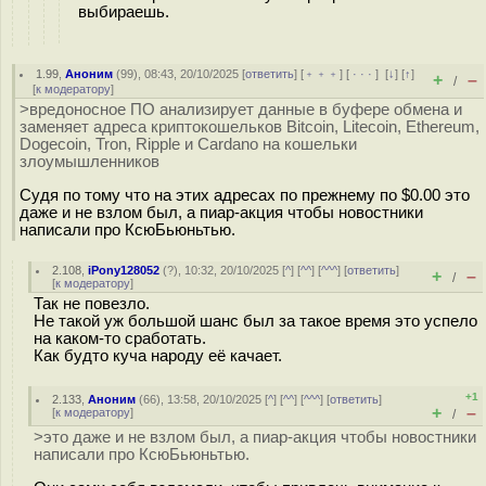
выбираешь.
1.99
,
Аноним
(
99
), 08:43, 20/10/2025 [
ответить
] [
﹢﹢﹢
] [
· · ·
]
[
↓
] [
↑
]
+
–
/
[
к модератору
]
>вредоносное ПО анализирует данные в буфере обмена и
заменяет адреса криптокошельков Bitcoin, Litecoin, Ethereum,
Dogecoin, Tron, Ripple и Cardano на кошельки
злоумышленников
Судя по тому что на этих адресах по прежнему по $0.00 это
даже и не взлом был, а пиар-акция чтобы новостники
написали про КсюБьюньтью.
2.108
,
iPony128052
(
?
), 10:32, 20/10/2025 [
^
] [
^^
] [
^^^
] [
ответить
]
+
–
/
[
к модератору
]
Так не повезло.
Не такой уж большой шанс был за такое время это успело
на каком-то сработать.
Как будто куча народу её качает.
+1
2.133
,
Аноним
(
66
), 13:58, 20/10/2025 [
^
] [
^^
] [
^^^
] [
ответить
]
+
–
[
к модератору
]
/
>это даже и не взлом был, а пиар-акция чтобы новостники
написали про КсюБьюньтью.