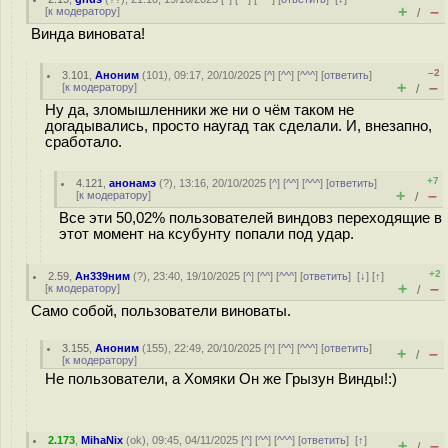
+
–
[
к модератору
]
/
Винда виновата!
–2
3.101
,
Аноним
(
101
), 09:17, 20/10/2025 [
^
] [
^^
] [
^^^
] [
ответить
]
+
–
[
к модератору
]
/
Ну да, зломышленники же ни о чём таком не
догадывались, просто наугад так сделали. И, внезапно,
сработало.
+7
4.121
,
анонамэ
(
?
), 13:16, 20/10/2025 [
^
] [
^^
] [
^^^
] [
ответить
]
+
–
[
к модератору
]
/
Все эти 50,02% пользователей виндовз переходящие в
этот момент на ксубунту попали под удар.
+2
2.59
,
Ан339ним
(
?
), 23:40, 19/10/2025 [
^
] [
^^
] [
^^^
] [
ответить
]
[
↓
] [
↑
]
+
–
[
к модератору
]
/
Само собой, пользователи виноваты.
3.155
,
Аноним
(
155
), 22:49, 20/10/2025 [
^
] [
^^
] [
^^^
] [
ответить
]
+
–
/
[
к модератору
]
Не пользователи, а Хомяки Он же Грызун Винды!:)
2.173
,
MihaNix
(
ok
), 09:45, 04/11/2025 [
^
] [
^^
] [
^^^
] [
ответить
]
[
↑
]
+
–
/