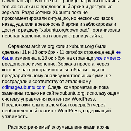
Download.zip". В итоге на странице загрузки остались
только ссылки на вредоносный архив и доступные
зеркала. Разработчики Xubuntu пока не
прокомментировали ситуацию, но несколько часов
назад удалили вредоносный архив и заблокировали
доступ к разделу "xubuntu.org/download/", организовав
перенаправление на главную страницу сайта.
Сервисом archive.org копии xubuntu.org были
сделаны 11 и 18 октября - 11 октября страница ещё
не
была
изменена, а 18 октября на странице
уже имеется
вредоносное изменение. Зеркала проекта, через
которые распространяются iso-образы, судя по
предварительному анализу контрольных сумм, не
пострадали и соответствуют эталонному
cdimage.ubuntu.com
. Следы компрометации пока
замечены только на сайте xubuntu.org, использующем
систему управления контентом WordPress.
Предположительно взлом был совершён через
необновлённый плагин к WordPress, содержащий
уязвимость.
Распространяемый злоумышленниками архив