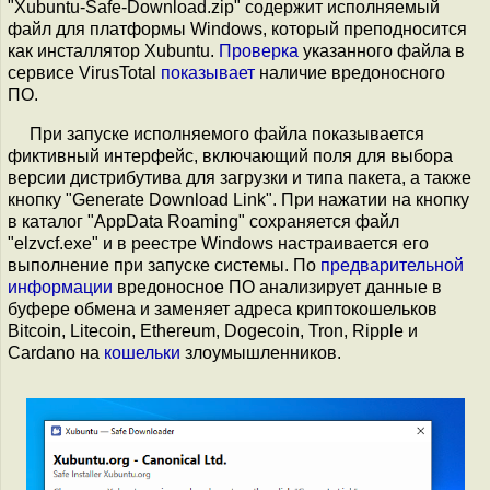
"Xubuntu-Safe-Download.zip" содержит исполняемый
файл для платформы Windows, который преподносится
как инсталлятор Xubuntu.
Проверка
указанного файла в
сервисе VirusTotal
показывает
наличие вредоносного
ПО.
При запуске исполняемого файла показывается
фиктивный интерфейс, включающий поля для выбора
версии дистрибутива для загрузки и типа пакета, а также
кнопку "Generate Download Link". При нажатии на кнопку
в каталог "AppData Roaming" сохраняется файл
"elzvcf.exe" и в реестре Windows настраивается его
выполнение при запуске системы. По
предварительной
информации
вредоносное ПО анализирует данные в
буфере обмена и заменяет адреса криптокошельков
Bitcoin, Litecoin, Ethereum, Dogecoin, Tron, Ripple и
Cardano на
кошельки
злоумышленников.