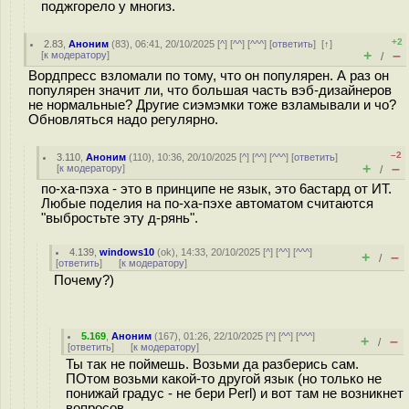
поджгорело у многиз.
+2
2.83
,
Аноним
(
83
), 06:41, 20/10/2025 [
^
] [
^^
] [
^^^
] [
ответить
]
[
↑
]
+
–
[
к модератору
]
/
Вордпресс взломали по тому, что он популярен. А раз он
популярен значит ли, что большая часть вэб-дизайнеров
не нормальные? Другие сиэмэмки тоже взламывали и чо?
Обновляться надо регулярно.
–2
3.110
,
Аноним
(
110
), 10:36, 20/10/2025 [
^
] [
^^
] [
^^^
] [
ответить
]
+
–
[
к модератору
]
/
по-ха-пэха - это в принципе не язык, это 6астард от ИТ.
Любые поделия на по-ха-пэхе автоматом считаются
"выбростьте эту д-pянь".
4.139
,
windows10
(
ok
), 14:33, 20/10/2025 [
^
] [
^^
] [
^^^
]
+
–
/
[
ответить
]
[
к модератору
]
Почему?)
5.169
,
Аноним
(
167
), 01:26, 22/10/2025 [
^
] [
^^
] [
^^^
]
+
–
/
[
ответить
]
[
к модератору
]
Ты так не поймешь. Возьми да разберись сам.
ПОтом возьми какой-то другой язык (но только не
понижай градус - не бери Perl) и вот там не возникнет
вопросов.