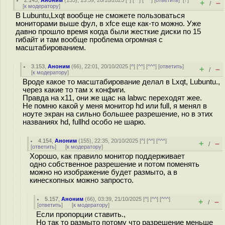
2.145
,
Аноним
(
155
), 15:39, 20/10/2025 [
^
] [
^^
] [
^^^
] [
ответить
]
[
↑
]
+
–
/
[
к модератору
]
В Lubuntu,Lxqt вообще не сможете пользоваться
мониторами выше фул, в xfce еще как-то можно. Уже
давно прошло время когда были жесткие диски по 15
гибайт и там вообще проблема огромная с
масштабированием.
3.153
,
Аноним
(
66
), 22:01, 20/10/2025 [
^
] [
^^
] [
^^^
] [
ответить
]
+
–
/
[
к модератору
]
Вроде какое то масштабирование делал в Lxqt, Lubuntu.,
через какие то там x конфиги.
Правда на x11, они же щас на labwc переходят жее.
Не помню какой у меня монитор hd или full, я менял в
ноуте экран на сильно большее разрешение, но в этих
названиях hd, fullhd особо не шарю.
4.154
,
Аноним
(
155
), 22:35, 20/10/2025 [
^
] [
^^
] [
^^^
]
+
–
/
[
ответить
]
[
к модератору
]
Хорошо, как правило монитор поддерживает
одно собственное разрешение и потом поменять
можно но изображение будет размыто, а в
кинескопных можно запросто.
5.157
,
Аноним
(
66
), 03:39, 21/10/2025 [
^
] [
^^
] [
^^^
]
+
–
/
[
ответить
]
[
к модератору
]
Если пропорции ставить.,
Но так то размыто потому что разрешение меньше