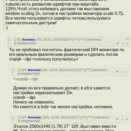
xubuntu есть размытие шрифтов при маштабе
125%.Чтоб этого избежать делаем так выставляем
window scaling 2x, потом в настройках монитора scale 0.75.
Все могем пользоватся шрифты четкие,пользуемся
замечательным дистром!
:)
+1
2.70
,
Аноним
(
70
), 02:01, 20/10/2025 [
^
] [
^^
] [
^^^
] [
ответить
]
+
–
[
к модератору
]
/
Ты не пробовал посчитать фактический DPI монитора по
его реальным физическим размерам и сделать потом
xrandr --dpi <сколько получилось>
3.144
,
Аноним
(
66
), 14:54, 20/10/2025 [
^
] [
^^
] [
^^^
] [
ответить
]
+
–
/
[
к модератору
]
>xrandr --dpi
Думаю он все правильно делает, в xfce кажется
настройки перехватывает De.
xrandr --dpi
Ничего не изменило.
Но кажется в lxde так менял настройки, непомню.
3.147
,
Аноним
(
155
), 16:28, 20/10/2025 [
^
] [
^^
] [
^^^
] [
ответить
]
+
–
/
[
к модератору
]
Эталон 2560x1440 (1.78) 27" 109 .Выставил вместо