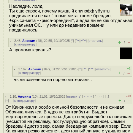
/
Наследие, лолд.
Ты еще спроси, почему каждый спинофф убунты
продвигается не как "-гноме-мета -гноме-брендинг,
+крыса-мета +крыса-брендинг", а едва ли не как отдельная
уникальная ОС. Ну или до недавнего времени
продвигалось.
2.48
,
Аноним
(
48
), 22:55, 19/10/2025 [
^
] [
^^
] [
^^^
] [
ответить
]
+
–
/
[
к модератору
]
А промоматериалы?
+2
3.167
,
Аноним
(
167
), 01:22, 22/10/2025 [
^
] [
^^
] [
^^^
] [
ответить
]
+
–
[
к модератору
]
/
Были заменены на пор-но материалы.
–23
1.10
,
Аноним
(
10
), 21:01, 19/10/2025 [
ответить
] [
﹢﹢﹢
] [
· · ·
]
[
↓
]
+
–
[
↑
] [
к модератору
]
/
От Каноникал я особо сильной безопасности и не ожидал.
Обочина линукса. В ядро не контрибутит. Выдает
мертворожденные проекты. Дистр недружелюбен к новичкам
(несмотря на рекламу, постулирующую обратное). Самый
бредовый дистр эвер, самая бездарная компания эвер. Если
Каноникал резко исчезнет, десктопный линукс с удивлением