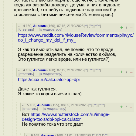
96. Так не знаю как мерить, еще четче стали. Мля
когда уж разрабы доведут до ума, у них в подвале
древние lcd, кто-нибуть подкиньте партию им б.у
списанных c битыми пикселями 2k мониторов:)
4.160
,
Аноним
(
160
), 07:15, 21/10/2025 [
^
] [
^^
] [
^^^
]
+
–
/
[
ответить
]
[
к модератору
]
https://www.reddit.com/r/MouseReview/comments/plhvyc/
do_i_change_my_dpi_if_my_
Я как то высчитывал, не помню, что то вроде
разрешение разделить на количество дюймов,
Это гуглится легко вроде, или не гуглится?)
4.162
,
Аноним
(
160
), 07:19, 21/10/2025 [
^
] [
^^
] [
^^^
]
+
–
/
[
ответить
]
[
к модератору
]
https://ciox.ru/calculator-ppi-dpi
Даже так гуглится.
Я какие то корни высчитывал)
5.163
,
Аноним
(
155
), 08:05, 21/10/2025 [
^
] [
^^
] [
^^^
]
+
–
/
[
ответить
]
[
к модератору
]
Вот
https://www.shutterstock.com/ru/image-
design-tools/dpi-ppi-calculator
Не понятно тока что это дает
6.165
,
Аноним
(
160
), 11:01, 21/10/2025 [
^
] [
^^
] [
^^^
]