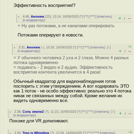
Эффективность восприятия!?
4.45
,
Аноним
(
23
), 13:14, 16/09/2025 [
^
] [
^^
] [
^^^
] [
ответить
]
+
–
/
[
к модератору
]
> Ну раз потоками, а не каналами оперировать
Потоками оперируют в новости.
+1
3.31
,
Аноним
(
-
), 10:26, 16/09/2025 [
^
] [
^^
] [
^^^
] [
ответить
]
[
↑
]
+
–
[
к модератору
]
/
> У обычного человека 2 уха и 2 глаза. Можно 4 разных
потока одновременно
> подавать - 2 видео и 2 аудио. Эффективность
восприятия контента увеличится в 4 раза!
Обычный квадратор для видеонаблюдения готов
поспорить с этим утверждением. А вот кодировать ЭТО
как 1 поток - не особо эффективно: реально это 4 потока
никак не связанных между собой. Кроме желания их
видеть одновременно все.
2.36
,
Соль земли2
(
?
), 11:23, 16/09/2025 [
^
] [
^^
] [
^^^
] [
ответить
]
[
↑
]
+
–
/
[
к модератору
]
Похоже для VR допиливают.
+1
2.43
,
Tron is Whistling
(
?
), 12:56, 16/09/2025 [
^
] [
^^
] [
^^^
] [
ответить
]