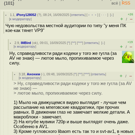
(101)
всё
|
RSS
+26
1.1
,
iPony128052
(
?
), 08:24, 16/09/2025 [
ответить
] [
﹢﹢﹢
] [
· · ·
]
[
↓
]
+
–
[
к модератору
]
/
Чую недовольства местной аудитории по типу "у меня ПК
кое-как тянет VP9"
+19
2.9
,
IMBird
(
ok
), 09:01, 16/09/2025 [
^
] [
^^
] [
^^^
] [
ответить
]
[
↓
]
+
–
[
к модератору
]
/
Ну, справедливости ради кодеки у того же гугла (за
AV не знаю) — лютое мыло, пропихиваемое через
силу.
3.18
,
Аноним
(
-
), 09:48, 16/09/2025 [
^
] [
^^
] [
^^^
] [
ответить
]
+
–
/
[
к модератору
]
> Ну, справедливости ради кодеки у того же гугла (за AV
не знаю) —
> лютое мыло, пропихиваемое через силу.
1) Мыло на движущемся видео выглядит - лучше чем
рассыпание на мпеговские квадратики, при прочих
равных. В движении глаз не замечает мелкие детали. А
макроблоки - замечает.
2) На ютубе мувики 720p и выше выглядят очень даже.
Особенно в AV1.
3) Кроме гугловского libaom есть так то и svt-av1, в новых