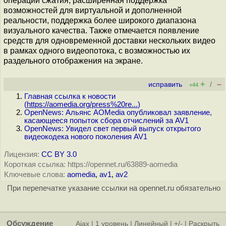
операций сжатия, расширенная поддержка
возможностей для виртуальной и дополненной
реальности, поддержка более широкого диапазона
визуального качества. Также отмечается появление
средств для одновременной доставки нескольких видео
в рамках одного видеопотока, с возможностью их
раздельного отображения на экране.
+
–
исправить
/
+44
Главная ссылка к новости
(
https://aomedia.org/press%20re...
)
OpenNews: Альянс AOMedia опубликовал заявление,
касающееся попыток сбора отчислений за AV1
OpenNews: Увидел свет первый выпуск открытого
видеокодека нового поколения AV1
Лицензия:
CC BY 3.0
Короткая ссылка: https://opennet.ru/63889-aomedia
Ключевые слова:
aomedia
,
av1
,
av2
При перепечатке указание ссылки на opennet.ru обязательно
Обсуждение
Ajax
|
1 уровень
|
Линейный
|
+/-
|
Раскрыть