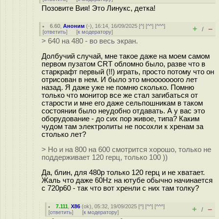
Позовите Вия! Это Линукс, детка!
6.60
,
Аноним
(
-
), 16:14, 16/09/2025 [
^
] [
^^
] [
^^^
]
+
–
/
[
ответить
]
[
к модератору
]
> 640 на 480 - во весь экран.
Долбучий случай, мне такое даже на моем самом
первом пузатом CRT обломно было, разве что в
старкрафт первый (!!) играть, просто потому что он
отрисован в нем. И было это мнооооооого лет
назад. Я даже уже не помню сколько. Помню
только что монитор все же стал загибаться от
старости и мне его даже сельпошникам в таком
состоянии было неудобно отдавать. А у вас это
оборудование - до сих пор живое, типа? Каким
чудом там электролиты не посохли к хренам за
столько лет?
> Но и на 800 на 600 смотрится хорошо, только не
поддерживает 120 герц, только 100 ))
Да, блин, для 480p только 120 герц и не хватает.
Жаль что даже 60Hz на ютубе обычно начинается
с 720p60 - так что вот хренли с них там толку?
7.111
,
X86
(
ok
), 05:32, 19/09/2025 [
^
] [
^^
] [
^^^
]
+
–
/
[
ответить
]
[
к модератору
]