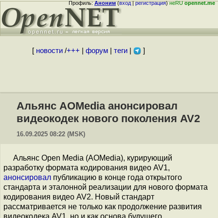
Профиль:
Аноним
(
вход
|
регистрация
)
неRU
opennet.me
[
новости
/
+++
|
форум
|
теги
|
]
Альянс AOMedia анонсировал
видеокодек нового поколения AV2
16.09.2025 08:22 (MSK)
Альянс Open Media (AOMedia), курирующий
разработку формата кодирования видео AV1,
анонсировал
публикацию в конце года открытого
стандарта и эталонной реализации для нового формата
кодирования видео AV2. Новый стандарт
рассматривается не только как продолжение развития
видеокодека AV1, но и как основа будущего