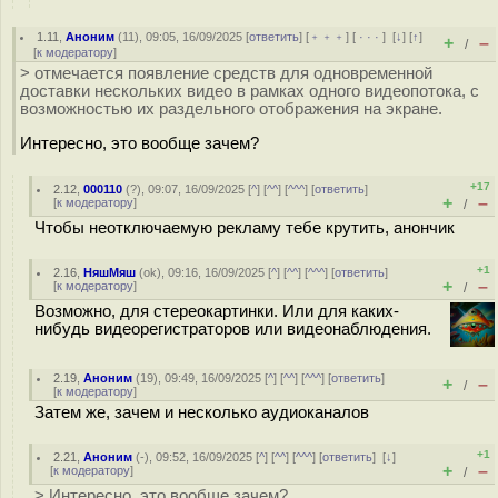
1.11
,
Аноним
(
11
), 09:05, 16/09/2025 [
ответить
] [
﹢﹢﹢
] [
· · ·
]
[
↓
] [
↑
]
+
–
/
[
к модератору
]
> отмечается появление средств для одновременной
доставки нескольких видео в рамках одного видеопотока, с
возможностью их раздельного отображения на экране.
Интересно, это вообще зачем?
+17
2.12
,
000110
(
?
), 09:07, 16/09/2025 [
^
] [
^^
] [
^^^
] [
ответить
]
+
–
[
к модератору
]
/
Чтобы неотключаемую рекламу тебе крутить, анончик
+1
2.16
,
НяшМяш
(
ok
), 09:16, 16/09/2025 [
^
] [
^^
] [
^^^
] [
ответить
]
+
–
[
к модератору
]
/
Возможно, для стереокартинки. Или для каких-
нибудь видеорегистраторов или видеонаблюдения.
2.19
,
Аноним
(
19
), 09:49, 16/09/2025 [
^
] [
^^
] [
^^^
] [
ответить
]
+
–
/
[
к модератору
]
Затем же, зачем и несколько аудиоканалов
+1
2.21
,
Аноним
(
-
), 09:52, 16/09/2025 [
^
] [
^^
] [
^^^
] [
ответить
]
[
↓
]
+
–
[
к модератору
]
/
> Интересно, это вообще зачем?