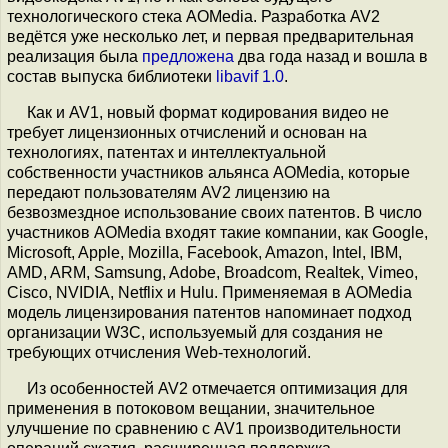
технологического стека AOMedia. Разработка AV2
ведётся уже несколько лет, и первая предварительная
реализация была
предложена
два года назад и вошла в
состав выпуска библиотеки
libavif 1.0
.
Как и AV1, новый формат кодирования видео не
требует лицензионных отчислений и основан на
технологиях, патентах и интеллектуальной
собственности участников альянса AOMedia, которые
передают пользователям AV2 лицензию на
безвозмездное использование своих патентов. В число
участников AOMedia входят такие компании, как Google,
Microsoft, Apple, Mozilla, Facebook, Amazon, Intel, IBM,
AMD, ARM, Samsung, Adobe, Broadcom, Realtek, Vimeo,
Cisco, NVIDIA, Netflix и Hulu. Применяемая в AOMedia
модель лицензирования патентов напоминает подход
организации W3C, используемый для создания не
требующих отчисления Web-технологий.
Из особенностей AV2 отмечается оптимизация для
применения в потоковом вещании, значительное
улучшение по сравнению с AV1 производительности