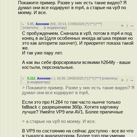
Покажите пример. Разве у них есть такие видео? Я
думал они все кодируют в mp4, а старые на vp9 по
моему. И все.
5.85
,
Аноним
(
84
), 19:13, 17/09/2025 [
^
] [
^^
] [
^^^
]
+
–
/
[
ответить
]
[
к модератору
]
С пробуждением. Сначала в vp9, потом в mp4 и под
конец в av1(для особенных иногда ав'шка первая но
это как алгоритм захочет). И приоритет показа такой
же.
И так уже пару лет.
А как вы себе форсировали всякими h264ify - ваши
костыли, персональные.
5.112
,
Аноним
(
-
), 16:39, 19/09/2025 [
^
] [
^^
] [
^^^
] [
ответить
]
+
–
/
[
к модератору
]
> Покажите пример. Разве у них есть такие видео? Я
думал они все кодируют в mp4,
Если это про H.264 то там часто нынче только
fallback с разрешением 360p. Хотите картинку
лучше? Умейте VP9 или AV1. Более приличные
> а старые на vp9 по моему. И все.
В VP9 по состоянию на сейчас доступно - все во что
я тыкался анализатором. Более того при умении