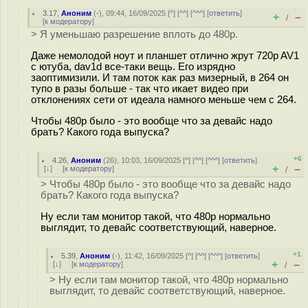
3.17
,
Аноним
(
-
), 09:44, 16/09/2025 [
^
] [
^^
] [
^^^
] [
ответить
]
+
–
/
[
к модератору
]
> Я уменьшаю разрешение вплоть до 480p.
Даже немолодой ноут и планшет отлично жрут 720p AV1
с ютуба, dav1d все-таки вещь. Его изрядно
заоптимизили. И там поток как раз мизерный, в 264 он
тупо в разы больше - так что икает видео при
отклонениях сети от идеала намного меньше чем с 264.
Чтобы 480p было - это вообще что за девайс надо
брать? Какого года выпуска?
+6
4.26
,
Аноним
(
26
), 10:03, 16/09/2025 [
^
] [
^^
] [
^^^
] [
ответить
]
+
–
[
↓
] [
к модератору
]
/
> Чтобы 480p было - это вообще что за девайс надо
брать? Какого года выпуска?
Ну если там монитор такой, что 480p нормально
выглядит, то девайс соответствующий, наверное.
+1
5.39
,
Аноним
(
-
), 11:42, 16/09/2025 [
^
] [
^^
] [
^^^
] [
ответить
]
+
–
[
↓
] [
к модератору
]
/
> Ну если там монитор такой, что 480p нормально
выглядит, то девайс соответствующий, наверное.