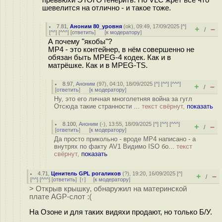
шевелится на отлично - и такое тоже.
7.81
,
Аноним 80_уровня
(
ok
), 09:49, 17/09/2025 [
^
]
+
–
/
[
^^
] [
^^^
] [
ответить
]
[
к модератору
]
А почему "якобы"?
MP4 - это контейнер, в нём совершенно не
обязан быть MPEG-4 кодек. Как и в
матрёшке. Как и в MPEG-TS.
8.97
,
Аноним
(
97
), 04:10, 18/09/2025 [
^
] [
^^
] [
^^^
]
+
–
/
[
ответить
]
[
к модератору
]
Ну, это его личная многолетняя война за гугл
Отсюда такие странности ...
текст свёрнут,
показать
8.100
,
Аноним
(
-
), 13:55, 18/09/2025 [
^
] [
^^
] [
^^^
]
+
–
/
[
ответить
]
[
к модератору
]
Да просто прикольно - вроде MP4 написано - а
внутрях по факту AV1 Видимо ISO бо...
текст
свёрнут,
показать
4.71
,
Ценитель GPL рогаликов
(
?
), 19:20, 16/09/2025 [
^
]
+
–
/
[
^^
] [
^^^
] [
ответить
]
[
↑
] [
к модератору
]
> Открыв крышку, обнаружил на материнской
плате AGP-слот :(
На Озоне и для таких видяхи продают, но только Б/У.