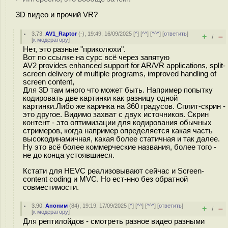
3D видео и прочий VR?
3.73
,
AV1_Raptor
(-), 19:49, 16/09/2025 [
^
] [
^^
] [
^^^
] [
ответить
]
+
–
/
[
к модератору
]
Нет, это разные "приколюхи".
Вот по ссылке на сурс всё через запятую
AV2 provides enhanced support for AR/VR applications, split-
screen delivery of multiple programs, improved handling of
screen content,
Для 3D там много что может быть. Например попытку
кодировать две картинки как разницу одной
картинки.Либо же каринка на 360 градусов. Сплит-скрин -
это другое. Видимо захват с двух источников. Скрин
контент - это оптимизации для кодирования обычных
стримеров, когда например определяется какая часть
высокодинамичная, какая более статичная и так далее.
Ну это всё более коммерческие названия, более того -
не до конца устоявшиеся.
Кстати для HEVC реализовывают сейчас и Screen-
content coding и MVC. Но ест-нно без обратной
совместимости.
3.90
,
Аноним
(
84
), 19:19, 17/09/2025 [
^
] [
^^
] [
^^^
] [
ответить
]
+
–
/
[
к модератору
]
Для рептилойдов - смотреть разное видео разными