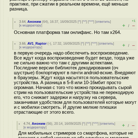
практике, при сжатии в реальном времени, ещё меньше
разница.
+1
3.64
,
Аноним
(
64
), 16:37, 16/09/2025 [
^
] [
^^
] [
^^^
] [
ответить
]
+
–
[
к модератору
]
/
Основная платформа там онлифанс. Но там х264.
3.66
,
AV1_Raptor
(-), 17:32, 16/09/2025 [
^
] [
^^
] [
^^^
] [
ответить
]
+
–
/
[
к модератору
]
в первую очередь надо обеспечить воспроизведение.
Все ждут когда воспроизведение будет везде, тогда уже
не сильно важно что там с другими аспектами.
Последние версии библиотек декодирования (оч
шустрые) бэкпортируют в пачти android-вские. Внедряют
в браузеры. Ждут когда насытятся пользовательские
устройства. А разница в 5-8 или 10-16мбит просто
огромная. Начиая с того что можно прокидывать сырой
стрим на пользовательские устройства не перекодирую
его, что снижает задержи и нагрузку на сервера,
заканчивая удобством для пользователей которые могут
и с мобилки смотреть. И другие мелкие плюшки
отрастающие от этого всего.
4.74
,
Аноним
(
56
), 20:14, 16/09/2025 [
^
] [
^^
] [
^^^
] [
ответить
]
+
–
/
[
к модератору
]
Для мобильных стримеров со смартфона, которые не