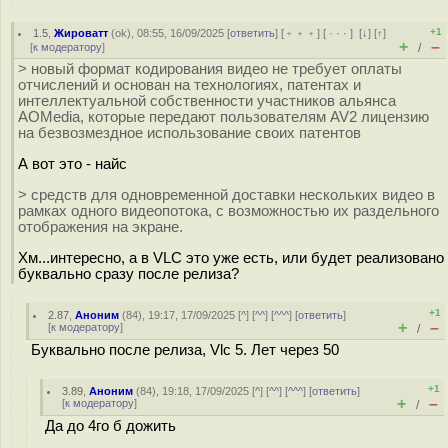
+1
1.5
,
Жироватт
(
ok
), 08:55, 16/09/2025 [
ответить
] [
﹢﹢﹢
] [
· · ·
]
[
↓
] [
↑
]
+
–
[
к модератору
]
/
> новый формат кодирования видео не требует оплаты
отчислений и основан на технологиях, патентах и
интеллектуальной собственности участников альянса
AOMedia, которые передают пользователям AV2 лицензию
на безвозмездное использование своих патентов
А вот это - найс
> средств для одновременной доставки нескольких видео в
рамках одного видеопотока, с возможностью их раздельного
отображения на экране.
Хм...интересно, а в VLC это уже есть, или будет реализовано
буквально сразу после релиза?
+1
2.87
,
Аноним
(
84
), 19:17, 17/09/2025 [
^
] [
^^
] [
^^^
] [
ответить
]
+
–
[
к модератору
]
/
Буквально после релиза, Vlc 5. Лет через 50
+1
3.89
,
Аноним
(
84
), 19:18, 17/09/2025 [
^
] [
^^
] [
^^^
] [
ответить
]
+
–
[
к модератору
]
/
Да до 4го б дожить