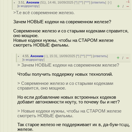
–1
3.51
,
Аноним
(
51
), 14:46, 16/09/2025 [
^
] [
^^
] [
^^^
] [
ответить
]
[
↑
]
+
–
[
к модератору
]
/
>Т.е всё современное железо.
Зачем НОВЫЕ кодеки на современном железе?
Современное железо и со старыми кодеками справится,
оно мощное.
Новые кодеки нужны, чтобы на СТАРОМ железе
смотреть НОВЫЕ фильмы.
4.55
,
Аноним
(
-
), 15:31, 16/09/2025 [
^
] [
^^
] [
^^^
] [
ответить
]
+
–
/
[
к модератору
]
> Зачем НОВЫЕ кодеки на современном железе?
Чтобы получить поддержку новых технологий.
> Современное железо и со старыми кодеками
справится, оно мощное.
Но если добавление новых встроенных кодеков
добавит автономности ноуту, то почему бы и нет?
> Новые кодеки нужны, чтобы на СТАРОМ железе
смотреть НОВЫЕ фильмы.
Так старое железо не поддерживает их в, да-бум-тсцц,
железе.