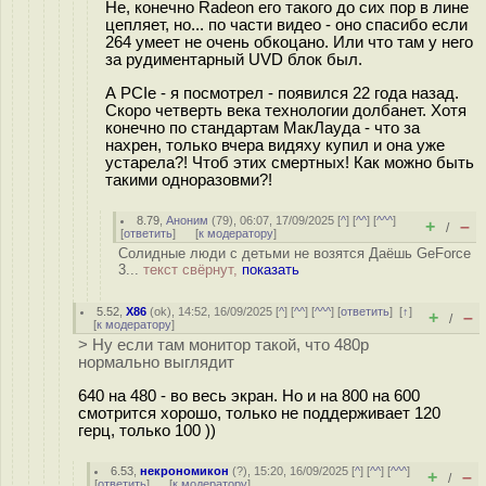
Не, конечно Radeon его такого до сих пор в лине
цепляет, но... по части видео - оно спасибо если
264 умеет не очень обкоцано. Или что там у него
за рудиментарный UVD блок был.
А PCIe - я посмотрел - появился 22 года назад.
Скоро четверть века технологии долбанет. Хотя
конечно по стандартам МакЛауда - что за
нахрен, только вчера видяху купил и она уже
устарела?! Чтоб этих смертных! Как можно быть
такими одноразовми?!
8.79
,
Аноним
(
79
), 06:07, 17/09/2025 [
^
] [
^^
] [
^^^
]
+
–
/
[
ответить
]
[
к модератору
]
Солидные люди с детьми не возятся Даёшь GeForce
3...
текст свёрнут,
показать
5.52
,
X86
(
ok
), 14:52, 16/09/2025 [
^
] [
^^
] [
^^^
] [
ответить
]
[
↑
]
+
–
/
[
к модератору
]
> Ну если там монитор такой, что 480p
нормально выглядит
640 на 480 - во весь экран. Но и на 800 на 600
смотрится хорошо, только не поддерживает 120
герц, только 100 ))
6.53
,
некрономикон
(
?
), 15:20, 16/09/2025 [
^
] [
^^
] [
^^^
]
+
–
/
[
ответить
]
[
к модератору
]