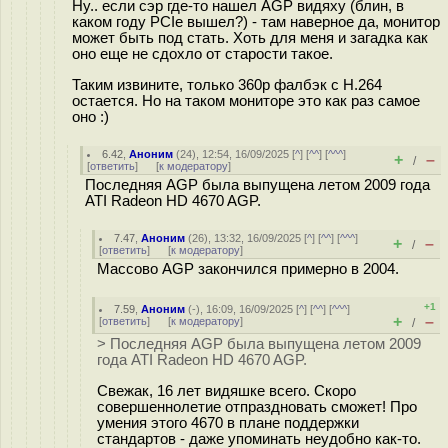
Ну.. если сэр где-то нашел AGP видяху (блин, в
каком году PCIe вышел?) - там наверное да, монитор
может быть под стать. Хоть для меня и загадка как
оно еще не сдохло от старости такое.
Таким извините, только 360p фалбэк с H.264
остается. Но на таком мониторе это как раз самое
оно :)
6.42
,
Аноним
(
24
), 12:54, 16/09/2025 [
^
] [
^^
] [
^^^
]
+
–
/
[
ответить
]
[
к модератору
]
Последняя AGP была выпущена летом 2009 года
ATI Radeon HD 4670 AGP.
7.47
,
Аноним
(
26
), 13:32, 16/09/2025 [
^
] [
^^
] [
^^^
]
+
–
/
[
ответить
]
[
к модератору
]
Массово AGP закончился примерно в 2004.
+1
7.59
,
Аноним
(
-
), 16:09, 16/09/2025 [
^
] [
^^
] [
^^^
]
+
–
[
ответить
]
[
к модератору
]
/
> Последняя AGP была выпущена летом 2009
года ATI Radeon HD 4670 AGP.
Свежак, 16 лет видяшке всего. Скоро
совершеннолетие отпраздновать сможет! Про
умения этого 4670 в плане поддержки
стандартов - даже упоминать неудобно как-то.