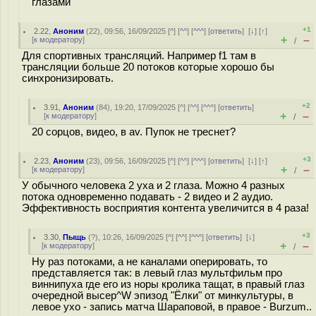
глазами
+1
2.22
,
Аноним
(
22
), 09:56, 16/09/2025 [
^
] [
^^
] [
^^^
] [
ответить
]
[
↓
] [
↑
]
+
–
[
к модератору
]
/
Для спортивных трансляций. Например f1 там в
трансляции больше 20 потоков которые хорошо бы
синхронизировать.
+2
3.91
,
Аноним
(
84
), 19:20, 17/09/2025 [
^
] [
^^
] [
^^^
] [
ответить
]
+
–
[
к модератору
]
/
20 сорцов, видео, в av. Пупок не треснет?
+3
2.23
,
Аноним
(
23
), 09:56, 16/09/2025 [
^
] [
^^
] [
^^^
] [
ответить
]
[
↓
] [
↑
]
+
–
[
к модератору
]
/
У обычного человека 2 уха и 2 глаза. Можно 4 разных
потока одновременно подавать - 2 видео и 2 аудио.
Эффективность восприятия контента увеличится в 4 раза!
+3
3.30
,
Пыщь
(
?
), 10:26, 16/09/2025 [
^
] [
^^
] [
^^^
] [
ответить
]
[
↓
]
+
–
[
к модератору
]
/
Ну раз потоками, а не каналами оперировать, то
представляется так: в левый глаз мультфильм про
виннипуха где его из норы кролика тащат, в правый глаз
очередной высер^W эпизод "Ёлки" от минкультуры, в
левое ухо - запись матча Шараповой, в правое - Burzum..