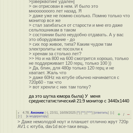
>[оверквотинг удален]
> он отрисован в нем. И было это
мнооооооого лет назад. Я
> даже уже не помню сколько. Помню только что
монитор все же
> стал загибаться от старости и мне его даже
сельпошникам в таком
> состоянии было неудобно отдавать. А у вас
это оборудование - до
> сих пор живое, типа? Каким чудом там
электролиты не посохли к
> хренам за столько лет?
>> Но и на 800 на 600 смотрится хорошо, только
не поддерживает 120 герц, только 100 ))
> Да, блин, для 480p только 120 герц и не
хватает. Жаль что
> даже 60Hz на ютубе обычно начинается с
720p60 - так что
> вот хренли с них там толку?
да это шутка юмора была) У меня
среднестатистический 21:9 монитор с 3440x1440
4.78
,
Аноним
(
-
), 23:51, 16/09/2025 [
^
] [
^^
] [
^^^
] [
ответить
]
[
↓
]
+
–
/
[
↑
] [
к модератору
]
> Даже немолодой ноут и планшет отлично жрут 720p
AV1 с ютуба, dav1d все-таки вещь.