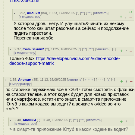
116873/decode_
+1
3.92
,
Аноним
(
84
), 19:23, 17/09/2025 [
^
] [
^^
] [
^^^
] [
ответить
]
+
–
[
к модератору
]
/
У которой дров.. нету. И улучшать&чинить их некому
после того как штат разогнали а сейчас и продолжение
пидить перестали.
Перспективняк збс
2.37
,
Соль земли2
(
?
), 11:25, 16/09/2025 [
^
] [
^^
] [
^^^
] [
ответить
]
[
↑
]
+
–
/
[
к модератору
]
Только 40хх
https://developer.nvidia.com/video-encode-
decode-support-matrix
1.35
,
Аноним
(
35
), 11:13, 16/09/2025 [
ответить
] [
﹢﹢﹢
] [
· · ·
]
[
↓
] [
↑
]
+
–
/
[
к модератору
]
по старинке пережимаю всё в х264 чтобы смотреть с флэшки
на старом телеке. а этот кодек будет для новых приставок
или смартфонов. кстати кто знает, в смарт-тв приложение
Ютуб в каком кодеке выводит? а всякие vkvideo во что
жмёт?
2.40
,
Аноним
(
-
), 11:48, 16/09/2025 [
^
] [
^^
] [
^^^
] [
ответить
]
+
–
/
[
к модератору
]
> в смарт-тв приложение Ютуб в каком кодеке выводит?