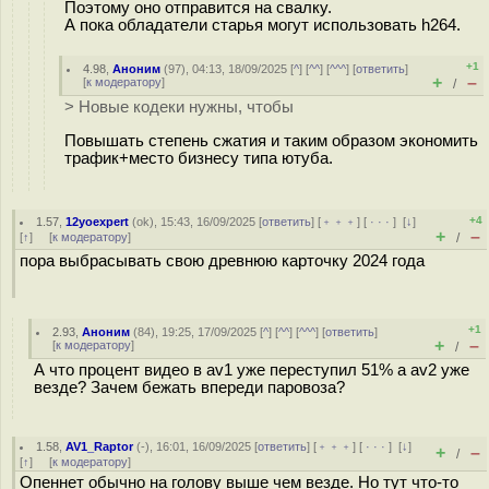
Поэтому оно отправится на свалку.
А пока обладатели старья могут использовать h264.
+1
4.98
,
Аноним
(
97
), 04:13, 18/09/2025 [
^
] [
^^
] [
^^^
] [
ответить
]
+
–
[
к модератору
]
/
> Новые кодеки нужны, чтобы
Повышать степень сжатия и таким образом экономить
трафик+место бизнесу типа ютуба.
+4
1.57
,
12yoexpert
(
ok
), 15:43, 16/09/2025 [
ответить
] [
﹢﹢﹢
] [
· · ·
]
[
↓
]
+
–
[
↑
] [
к модератору
]
/
пора выбрасывать свою древнюю карточку 2024 года
+1
2.93
,
Аноним
(
84
), 19:25, 17/09/2025 [
^
] [
^^
] [
^^^
] [
ответить
]
+
–
[
к модератору
]
/
А что процент видео в av1 уже переступил 51% а av2 уже
везде? Зачем бежать впереди паровоза?
1.58
,
AV1_Raptor
(-), 16:01, 16/09/2025 [
ответить
] [
﹢﹢﹢
] [
· · ·
]
[
↓
]
+
–
/
[
↑
] [
к модератору
]
Опеннет обычно на голову выше чем везде. Но тут что-то