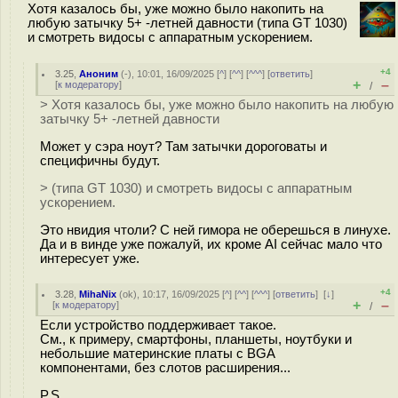
Хотя казалось бы, уже можно было накопить на
любую затычку 5+ -летней давности (типа GT 1030)
и смотреть видосы с аппаратным ускорением.
+4
3.25
,
Аноним
(
-
), 10:01, 16/09/2025 [
^
] [
^^
] [
^^^
] [
ответить
]
+
–
[
к модератору
]
/
> Хотя казалось бы, уже можно было накопить на любую
затычку 5+ -летней давности
Может у сэра ноут? Там затычки дороговаты и
специфичны будут.
> (типа GT 1030) и смотреть видосы с аппаратным
ускорением.
Это нвидия чтоли? С ней гимора не оберешься в линухе.
Да и в винде уже пожалуй, их кроме AI сейчас мало что
интересует уже.
+4
3.28
,
MihaNix
(
ok
), 10:17, 16/09/2025 [
^
] [
^^
] [
^^^
] [
ответить
]
[
↓
]
+
–
[
к модератору
]
/
Если устройство поддерживает такое.
См., к примеру, смартфоны, планшеты, ноутбуки и
небольшие материнские платы с BGA
компонентами, без слотов расширения...
P.S.