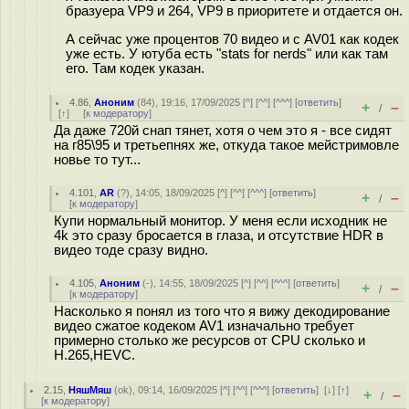
бразуера VP9 и 264, VP9 в приоритете и отдается он.
А сейчас уже процентов 70 видео и с AV01 как кодек
уже есть. У ютуба есть "stats for nerds" или как там
его. Там кодек указан.
4.86
,
Аноним
(
84
), 19:16, 17/09/2025 [
^
] [
^^
] [
^^^
] [
ответить
]
+
–
/
[
↑
] [
к модератору
]
Да даже 720й снап тянет, хотя о чем это я - все сидят
на г85\95 и третьепнях же, откуда такое мейстримовле
новье то тут...
4.101
,
AR
(
?
), 14:05, 18/09/2025 [
^
] [
^^
] [
^^^
] [
ответить
]
+
–
/
[
к модератору
]
Купи нормальный монитор. У меня если исходник не
4k это сразу бросается в глаза, и отсутствие HDR в
видео тоде сразу видно.
4.105
,
Аноним
(
-
), 14:55, 18/09/2025 [
^
] [
^^
] [
^^^
] [
ответить
]
+
–
/
[
к модератору
]
Насколько я понял из того что я вижу декодирование
видео сжатое кодеком AV1 изначально требует
примерно столько же ресурсов от CPU сколько и
H.265,HEVC.
2.15
,
НяшМяш
(
ok
), 09:14, 16/09/2025 [
^
] [
^^
] [
^^^
] [
ответить
]
[
↓
] [
↑
]
+
–
/
[
к модератору
]