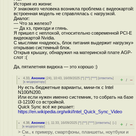
История из жизни:
У знакомого человека возникла проблема с видеокартой:
встроенная модель не справлялась с нагрузкой.
Диалог:
— Что за железо?
— Да хз, приходи и глянь.
Я пришел с неплохой, относительно современной PCI-E
видеокартой Nvidia.
С мыслями «надеюсь, блок питания выдержит нагрузку»
открываю системный блок.
Открыв крышку, обнаружил на материнской плате AGP-
слот :(
Да, пятилетняя видюха — это хорошо :)
4.33
,
Аноним
(
24
), 10:43, 16/09/2025 [
^
] [
^^
] [
^^^
] [
ответить
]
+
–
/
[
к модератору
]
Ну есть бюджетные варианты, мини-пк с Intel
N100/N200.
Или если нужен именно системник, то собрать на базе
i3-12100 со встройкой.
Quick Sync всё же решает:
https://en.wikipedia.org/wiki/Intel_Quick_Sync_Video
4.38
,
Аноним
(
-
), 11:33, 16/09/2025 [
^
] [
^^
] [
^^^
] [
ответить
]
[
↓
]
+
–
/
[
к модератору
]
> См., к примеру, смартфоны, планшеты, ноутбуки и