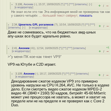
3.106
,
Аноним
(
-
), 15:37, 18/09/2025 [
^
] [
^^
] [
^^^
] [
ответить
]
[
↑
]
+
–
/
[
к модератору
]
Не знал если это так Эта информация мной не проверена так как
у самого четырёх ...
большой текст свёрнут,
показать
2.34
,
Ценитель GPL рогаликов
(
?
), 10:54, 16/09/2025 [
^
] [
^^
] [
^^^
]
+
–
/
[
ответить
]
[
↑
] [
к модератору
]
Даже не сомневаюсь, что на бюджетных амд-шных
апу-шках все будет идеально ровно.
+1
2.41
,
Аноним
(
41
), 12:54, 16/09/2025 [
^
] [
^^
] [
^^^
] [
ответить
]
+
–
[
к модератору
]
/
>"у меня ПК кое-как тянет VP9"
VP9 на Ютубе и C2D играет.
3.109
,
Аноним
(
-
), 18:17, 18/09/2025 [
^
] [
^^
] [
^^^
] [
ответить
]
+
–
/
[
к модератору
]
Декодирование сжатое кодеком VP9 это примерно
уровень нагрузки на CPU H.264, AVC. Не только в кодеке
дело. Если смотреть видео сжатое кодеком MPEG-2
видео 4К (3840 × 2160) 50 кадров, битрейт 45‑60 Мбит/с
может уже процессора не хватать, а может и хватит на
пределе или не на пределе я не проверял как с Core 2
Duo.