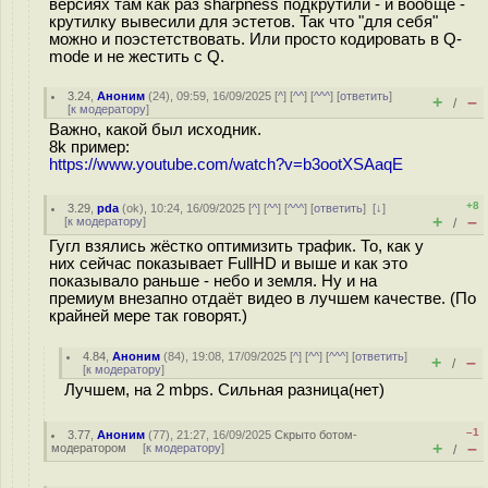
версиях там как раз sharpness подкрутили - и вообще -
крутилку вывесили для эстетов. Так что "для себя"
можно и поэстетствовать. Или просто кодировать в Q-
mode и не жестить с Q.
3.24
,
Аноним
(
24
), 09:59, 16/09/2025 [
^
] [
^^
] [
^^^
] [
ответить
]
+
–
/
[
к модератору
]
Важно, какой был исходник.
8k пример:
https://www.youtube.com/watch?v=b3ootXSAaqE
+8
3.29
,
pda
(
ok
), 10:24, 16/09/2025 [
^
] [
^^
] [
^^^
] [
ответить
]
[
↓
]
+
–
[
к модератору
]
/
Гугл взялись жёстко оптимизить трафик. То, как у
них сейчас показывает FullHD и выше и как это
показывало раньше - небо и земля. Ну и на
премиум внезапно отдаёт видео в лучшем качестве. (По
крайней мере так говорят.)
4.84
,
Аноним
(
84
), 19:08, 17/09/2025 [
^
] [
^^
] [
^^^
] [
ответить
]
+
–
/
[
к модератору
]
Лучшем, на 2 mbps. Сильная разница(нет)
–1
3.77
,
Аноним
(
77
), 21:27, 16/09/2025
Скрыто ботом-
+
–
модератором
[
к модератору
]
/