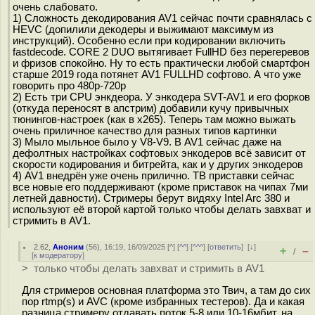
очень слабовато.
1) Сложность декодирования AV1 сейчас почти сравнялась с
HEVC (допилили декодеры и выжимают максимум из
инструкций). Особенно если при кодировании включить
fastdecode. CORE 2 DUO вытягивает FullHD без перегеревов
и фризов спокойно. Ну то есть практически любой смартфон
старше 2019 года потянет AV1 FULLHD софтово. А что уже
говорить про 480p-720p
2) Есть три CPU энкдеора. У энкодера SVT-AV1 и его форков
(откуда переносят в апстрим) добавили кучу привычных
тюнингов-настроек (как в x265). Теперь там можно выжать
очень приличное качество для разных типов картинки
3) Мыло мыльное было у V8-V9. В AV1 сейчас даже на
дефолтных настройках софтовых энкодеров всё зависит от
скорости кодирования и битрейта, как и у других энкодеров
4) AV1 внедрён уже очень прилично. ТВ приставки сейчас
все новые его поддерживают (кроме приставок на чипах 7ми
летней давности). Стримеры берут видяху Intel Arc 380 и
используют её второй картой только чтобы делать завхват и
стримить в AV1.
2.62
,
Аноним
(
56
), 16:19, 16/09/2025 [
^
] [
^^
] [
^^^
] [
ответить
]
[
↓
]
+
–
/
[
к модератору
]
> только чтобы делать завхват и стримить в AV1
Для стримеров основная платформа это Твич, а там до сих
пор rtmp(s) и AVC (кроме избранных тестеров). Да и какая
разница стримеру отдавать поток 5-8 или 10-16мбит, на