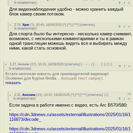
+
–
[
к модератору
]
/
Для видеонаблюдения удобно - можно хранить каждый
блок камер своим потоком.
2.76
,
Хрю
(
?
), 20:49, 16/09/2025 [
^
] [
^^
] [
^^^
] [
ответить
]
+
–
/
[
к модератору
]
Для спорта было бы интересно - несколько камер снимают,
возможно, с несколькими комментариями и ты в рамках
одной трансляции можешь видеть все и выбирать между
ними, какой стать основной.
1.27
,
Аноним
(
27
), 10:15, 16/09/2025 [
ответить
] [
﹢﹢﹢
] [
· · ·
]
[
↓
] [
↑
]
+
–
/
[
к модератору
]
Кстати неплохая новость для производителей видеокарт
Особенно для Куртки Nvidia...
большой текст свёрнут,
показать
+1
2.32
,
Аноним
(
24
), 10:32, 16/09/2025 [
^
] [
^^
] [
^^^
] [
ответить
]
[
↓
]
+
–
[
к модератору
]
/
Если задача в работе именно с видео, есть Arc B570/580:
-
https://cdn.3dnews.ru/assets/external/illustrations/2025/01/16/1
116873/decode_
-
https://cdn.3dnews.ru/assets/external/illustrations/2025/01/16/1