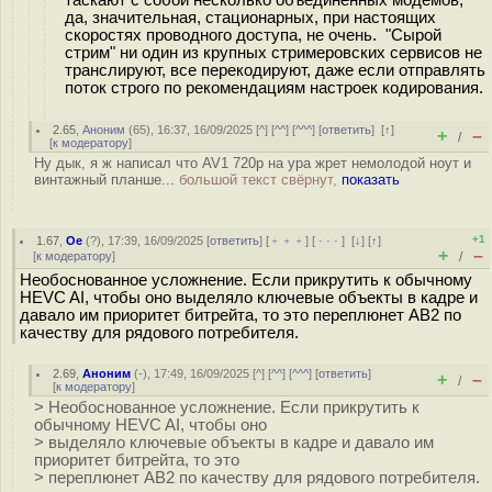
таскают с собой несколько объединённых модемов,
да, значительная, стационарных, при настоящих
скоростях проводного доступа, не очень. "Сырой
стрим" ни один из крупных стримеровских сервисов не
транслируют, все перекодируют, даже если отправлять
поток строго по рекомендациям настроек кодирования.
2.65
,
Аноним
(
65
), 16:37, 16/09/2025 [
^
] [
^^
] [
^^^
] [
ответить
]
[
↑
]
+
–
/
[
к модератору
]
Ну дык, я ж написал что AV1 720p на ура жрет немолодой ноут и
винтажный планше...
большой текст свёрнут,
показать
+1
1.67
,
Oe
(
?
), 17:39, 16/09/2025 [
ответить
] [
﹢﹢﹢
] [
· · ·
]
[
↓
] [
↑
]
+
–
[
к модератору
]
/
Необоснованное усложнение. Если прикрутить к обычному
HEVC AI, чтобы оно выделяло ключевые объекты в кадре и
давало им приоритет битрейта, то это переплюнет АВ2 по
качеству для рядового потребителя.
2.69
,
Аноним
(
-
), 17:49, 16/09/2025 [
^
] [
^^
] [
^^^
] [
ответить
]
+
–
/
[
к модератору
]
> Необоснованное усложнение. Если прикрутить к
обычному HEVC AI, чтобы оно
> выделяло ключевые объекты в кадре и давало им
приоритет битрейта, то это
> переплюнет АВ2 по качеству для рядового потребителя.