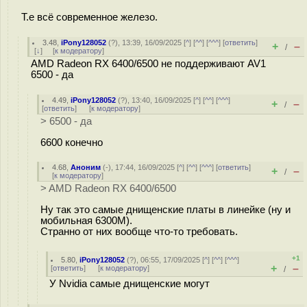
Т.е всё современное железо.
3.48
,
iPony128052
(
?
), 13:39, 16/09/2025 [
^
] [
^^
] [
^^^
] [
ответить
]
+
–
/
[
↓
] [
к модератору
]
AMD Radeon RX 6400/6500 не поддерживают AV1
6500 - да
4.49
,
iPony128052
(
?
), 13:40, 16/09/2025 [
^
] [
^^
] [
^^^
]
+
–
/
[
ответить
]
[
к модератору
]
> 6500 - да
6600 конечно
4.68
,
Аноним
(
-
), 17:44, 16/09/2025 [
^
] [
^^
] [
^^^
] [
ответить
]
+
–
/
[
к модератору
]
> AMD Radeon RX 6400/6500
Ну так это самые днищенские платы в линейке (ну и
мобильная 6300M).
Странно от них вообще что-то требовать.
+1
5.80
,
iPony128052
(
?
), 06:55, 17/09/2025 [
^
] [
^^
] [
^^^
]
+
–
[
ответить
]
[
к модератору
]
/
У Nvidia самые днищенские могут