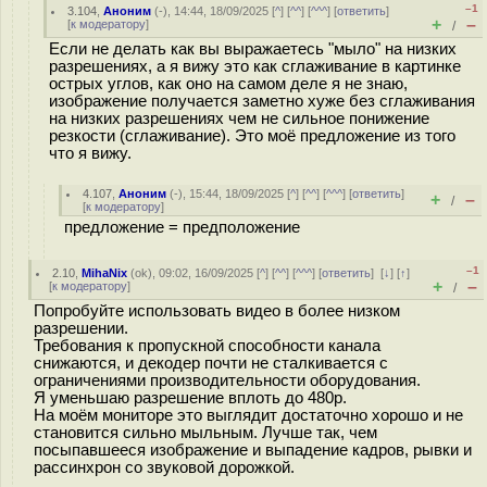
–1
3.104
,
Аноним
(
-
), 14:44, 18/09/2025 [
^
] [
^^
] [
^^^
] [
ответить
]
+
–
[
к модератору
]
/
Если не делать как вы выражаетесь "мыло" на низких
разрешениях, а я вижу это как сглаживание в картинке
острых углов, как оно на самом деле я не знаю,
изображение получается заметно хуже без сглаживания
на низких разрешениях чем не сильное понижение
резкости (сглаживание). Это моё предложение из того
что я вижу.
4.107
,
Аноним
(
-
), 15:44, 18/09/2025 [
^
] [
^^
] [
^^^
] [
ответить
]
+
–
/
[
к модератору
]
предложение = предположение
–1
2.10
,
MihaNix
(
ok
), 09:02, 16/09/2025 [
^
] [
^^
] [
^^^
] [
ответить
]
[
↓
] [
↑
]
+
–
[
к модератору
]
/
Попробуйте использовать видео в более низком
разрешении.
Требования к пропускной способности канала
снижаются, и декодер почти не сталкивается с
ограничениями производительности оборудования.
Я уменьшаю разрешение вплоть до 480p.
На моём мониторе это выглядит достаточно хорошо и не
становится сильно мыльным. Лучше так, чем
посыпавшееся изображение и выпадение кадров, рывки и
рассинхрон со звуковой дорожкой.