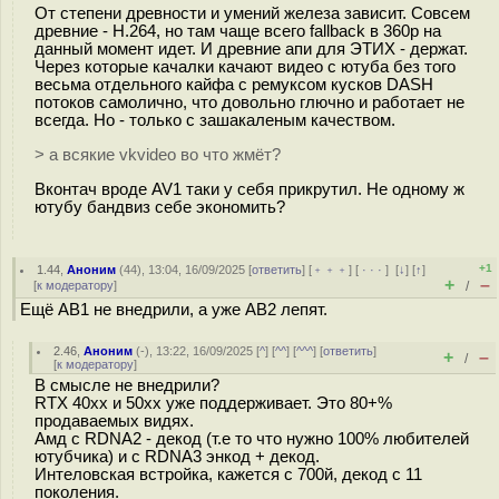
От степени древности и умений железа зависит. Совсем
древние - H.264, но там чаще всего fallback в 360p на
данный момент идет. И древние апи для ЭТИХ - держат.
Через которые качалки качают видео с ютуба без того
весьма отдельного кайфа с ремуксом кусков DASH
потоков самолично, что довольно глючно и работает не
всегда. Но - только с зашакаленым качеством.
> а всякие vkvideo во что жмёт?
Вконтач вроде AV1 таки у себя прикрутил. Не одному ж
ютубу бандвиз себе экономить?
+1
1.44
,
Аноним
(
44
), 13:04, 16/09/2025 [
ответить
] [
﹢﹢﹢
] [
· · ·
]
[
↓
] [
↑
]
+
–
[
к модератору
]
/
Ещё АВ1 не внедрили, а уже АВ2 лепят.
2.46
,
Аноним
(
-
), 13:22, 16/09/2025 [
^
] [
^^
] [
^^^
] [
ответить
]
+
–
/
[
к модератору
]
В смысле не внедрили?
RTX 40хх и 50хх уже поддерживает. Это 80+%
продаваемых видях.
Амд с RDNA2 - декод (т.е то что нужно 100% любителей
ютубчика) и с RDNA3 энкод + декод.
Интеловская встройка, кажется с 700й, декод с 11
поколения.