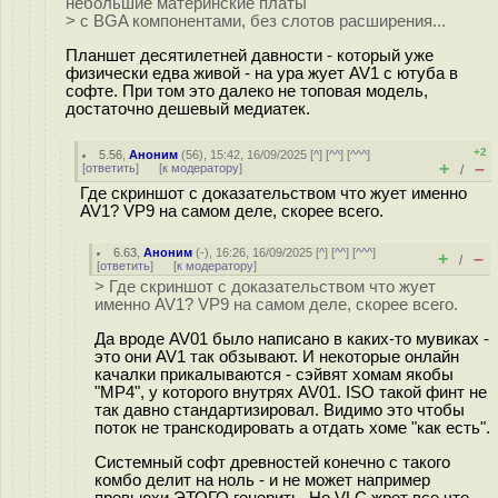
небольшие материнские платы
> с BGA компонентами, без слотов расширения...
Планшет десятилетней давности - который уже
физически едва живой - на ура жует AV1 с ютуба в
софте. При том это далеко не топовая модель,
достаточно дешевый медиатек.
+2
5.56
,
Аноним
(
56
), 15:42, 16/09/2025 [
^
] [
^^
] [
^^^
]
+
–
[
ответить
]
[
к модератору
]
/
Где скриншот с доказательством что жует именно
AV1? VP9 на самом деле, скорее всего.
6.63
,
Аноним
(
-
), 16:26, 16/09/2025 [
^
] [
^^
] [
^^^
]
+
–
/
[
ответить
]
[
к модератору
]
> Где скриншот с доказательством что жует
именно AV1? VP9 на самом деле, скорее всего.
Да вроде AV01 было написано в каких-то мувиках -
это они AV1 так обзывают. И некоторые онлайн
качалки прикалываются - сэйвят хомам якобы
"MP4", у которого внутрях AV01. ISO такой финт не
так давно стандартизировал. Видимо это чтобы
поток не транскодировать а отдать хоме "как есть".
Системный софт древностей конечно с такого
комбо делит на ноль - и не может например
превьюхи ЭТОГО генерить. Но VLC жрет все что