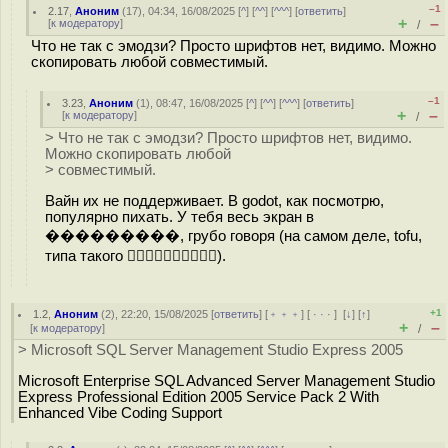
–1
2.17
,
Аноним
(
17
), 04:34, 16/08/2025 [
^
] [
^^
] [
^^^
] [
ответить
]
+
–
[
к модератору
]
/
Что не так с эмодзи? Просто шрифтов нет, видимо. Можно
скопировать любой совместимый.
–1
3.23
,
Аноним
(
1
), 08:47, 16/08/2025 [
^
] [
^^
] [
^^^
] [
ответить
]
+
–
[
к модератору
]
/
> Что не так с эмодзи? Просто шрифтов нет, видимо.
Можно скопировать любой
> совместимый.
Вайн их не поддерживает. В godot, как посмотрю,
популярно пихать. У тебя весь экран в
���������, грубо говоря (на самом деле, tofu,
типа такого ).
+1
1.2
,
Аноним
(
2
), 22:20, 15/08/2025 [
ответить
] [
﹢﹢﹢
] [
· · ·
]
[
↓
] [
↑
]
+
–
[
к модератору
]
/
> Microsoft SQL Server Management Studio Express 2005
Microsoft Enterprise SQL Advanced Server Management Studio
Express Professional Edition 2005 Service Pack 2 With
Enhanced Vibe Coding Support