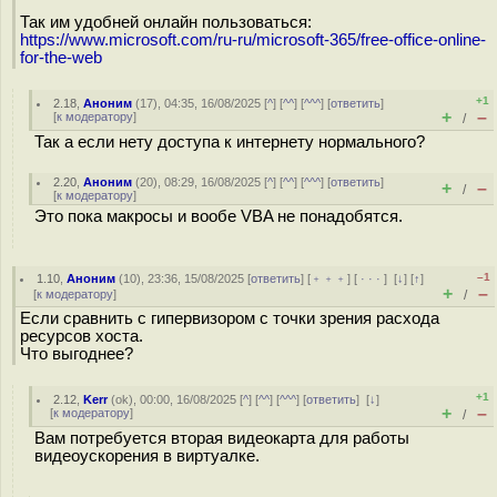
Так им удобней онлайн пользоваться:
https://www.microsoft.com/ru-ru/microsoft-365/free-office-online-
for-the-web
+1
2.18
,
Аноним
(
17
), 04:35, 16/08/2025 [
^
] [
^^
] [
^^^
] [
ответить
]
+
–
[
к модератору
]
/
Так а если нету доступа к интернету нормального?
2.20
,
Аноним
(
20
), 08:29, 16/08/2025 [
^
] [
^^
] [
^^^
] [
ответить
]
+
–
/
[
к модератору
]
Это пока макросы и вообе VBA не понадобятся.
–1
1.10
,
Аноним
(
10
), 23:36, 15/08/2025 [
ответить
] [
﹢﹢﹢
] [
· · ·
]
[
↓
] [
↑
]
+
–
[
к модератору
]
/
Если сравнить с гипервизором с точки зрения расхода
ресурсов хоста.
Что выгоднее?
+1
2.12
,
Kerr
(
ok
), 00:00, 16/08/2025 [
^
] [
^^
] [
^^^
] [
ответить
]
[
↓
]
+
–
[
к модератору
]
/
Вам потребуется вторая видеокарта для работы
видеоускорения в виртуалке.