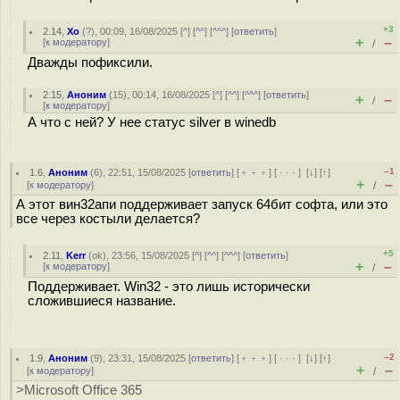
+3
2.14
,
Xo
(
?
), 00:09, 16/08/2025 [
^
] [
^^
] [
^^^
] [
ответить
]
+
–
[
к модератору
]
/
Дважды пофиксили.
2.15
,
Аноним
(
15
), 00:14, 16/08/2025 [
^
] [
^^
] [
^^^
] [
ответить
]
+
–
/
[
к модератору
]
А что с ней? У нее статус silver в winedb
–1
1.6
,
Аноним
(
6
), 22:51, 15/08/2025 [
ответить
] [
﹢﹢﹢
] [
· · ·
]
[
↓
] [
↑
]
+
–
[
к модератору
]
/
А этот вин32апи поддерживает запуск 64бит софта, или это
все через костыли делается?
+5
2.11
,
Kerr
(
ok
), 23:56, 15/08/2025 [
^
] [
^^
] [
^^^
] [
ответить
]
+
–
[
к модератору
]
/
Поддерживает. Win32 - это лишь исторически
сложившиеся название.
–2
1.9
,
Аноним
(
9
), 23:31, 15/08/2025 [
ответить
] [
﹢﹢﹢
] [
· · ·
]
[
↓
] [
↑
]
+
–
[
к модератору
]
/
>Microsoft Office 365