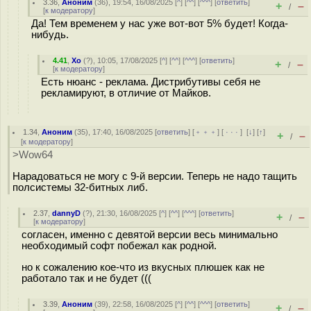
3.36
,
Аноним
(
36
), 19:54, 16/08/2025 [
^
] [
^^
] [
^^^
] [
ответить
]
+
–
/
[
к модератору
]
Да! Тем временем у нас уже вот-вот 5% будет! Когда-
нибудь.
4.41
,
Хо
(
?
), 10:05, 17/08/2025 [
^
] [
^^
] [
^^^
] [
ответить
]
+
–
/
[
к модератору
]
Есть нюанс - реклама. Дистрибутивы себя не
рекламируют, в отличие от Майков.
1.34
,
Аноним
(
35
), 17:40, 16/08/2025 [
ответить
] [
﹢﹢﹢
] [
· · ·
]
[
↓
] [
↑
]
+
–
/
[
к модератору
]
>Wow64
Нарадоваться не могу с 9-й версии. Теперь не надо тащить
полсистемы 32-битных либ.
2.37
,
dannyD
(
?
), 21:30, 16/08/2025 [
^
] [
^^
] [
^^^
] [
ответить
]
+
–
/
[
к модератору
]
согласен, именно с девятой версии весь минимально
необходимый софт побежал как родной.
но к сожалению кое-что из вкусных плюшек как не
работало так и не будет (((
3.39
,
Аноним
(
39
), 22:58, 16/08/2025 [
^
] [
^^
] [
^^^
] [
ответить
]
+
–
/