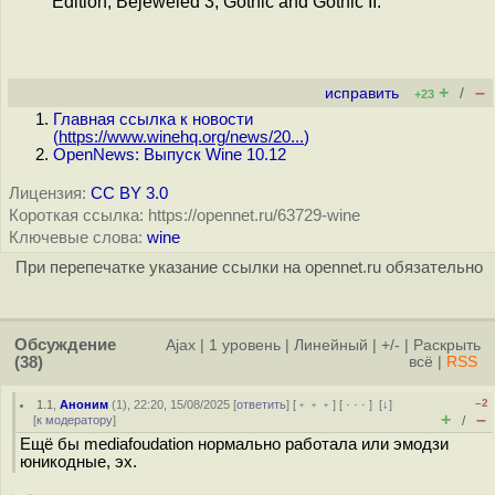
Edition, Bejeweled 3, Gothic and Gothic II.
+
–
исправить
/
+23
Главная ссылка к новости
(
https://www.winehq.org/news/20...
)
OpenNews: Выпуск Wine 10.12
Лицензия:
CC BY 3.0
Короткая ссылка: https://opennet.ru/63729-wine
Ключевые слова:
wine
При перепечатке указание ссылки на opennet.ru обязательно
Обсуждение
Ajax
|
1 уровень
|
Линейный
|
+/-
|
Раскрыть
(38)
всё
|
RSS
–2
1.1
,
Аноним
(
1
), 22:20, 15/08/2025 [
ответить
] [
﹢﹢﹢
] [
· · ·
]
[
↓
]
+
–
[
к модератору
]
/
Ещё бы mediafoudation нормально работала или эмодзи
юникодные, эх.