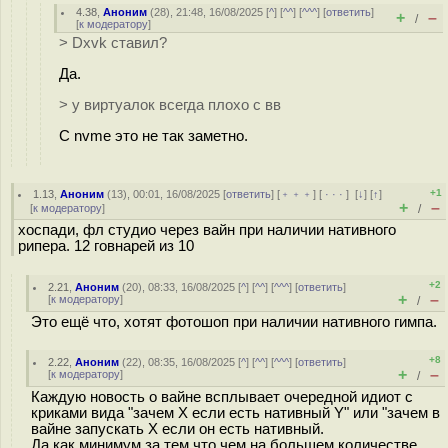
4.38
,
Аноним
(
28
), 21:48, 16/08/2025 [
^
] [
^^
] [
^^^
] [
ответить
]
+
–
/
[
к модератору
]
> Dxvk ставил?
Да.
> у виртуалок всегда плохо с вв
С nvme это не так заметно.
+1
1.13
,
Аноним
(
13
), 00:01, 16/08/2025 [
ответить
] [
﹢﹢﹢
] [
· · ·
]
[
↓
] [
↑
]
+
–
[
к модератору
]
/
хоспади, фл студио через вайн при наличии нативного
рипера. 12 говнарей из 10
+2
2.21
,
Аноним
(
20
), 08:33, 16/08/2025 [
^
] [
^^
] [
^^^
] [
ответить
]
+
–
[
к модератору
]
/
Это ещё что, хотят фотошоп при наличии нативного гимпа.
+8
2.22
,
Аноним
(
22
), 08:35, 16/08/2025 [
^
] [
^^
] [
^^^
] [
ответить
]
+
–
[
к модератору
]
/
Каждую новость о вайне всплывает очередной идиот с
криками вида "зачем Х если есть нативный Y" или "зачем в
вайне запускать Х если он есть нативный.
Да как минимум за тем что чем на большем количестве