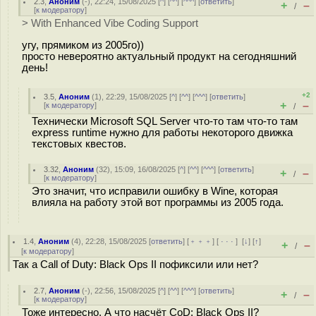
2.3
,
Аноним
(
-
), 22:24, 15/08/2025 [
^
] [
^^
] [
^^^
] [
ответить
]
+
–
/
[
к модератору
]
> With Enhanced Vibe Coding Support
угу, прямиком из 2005го))
просто невероятно актуальный продукт на сегодняшний
день!
+2
3.5
,
Аноним
(
1
), 22:29, 15/08/2025 [
^
] [
^^
] [
^^^
] [
ответить
]
+
–
[
к модератору
]
/
Технически Microsoft SQL Server что-то там что-то там
express runtime нужно для работы некоторого движка
текстовых квестов.
3.32
,
Аноним
(
32
), 15:09, 16/08/2025 [
^
] [
^^
] [
^^^
] [
ответить
]
+
–
/
[
к модератору
]
Это значит, что исправили ошибку в Wine, которая
влияла на работу этой вот программы из 2005 года.
1.4
,
Аноним
(
4
), 22:28, 15/08/2025 [
ответить
] [
﹢﹢﹢
] [
· · ·
]
[
↓
] [
↑
]
+
–
/
[
к модератору
]
Так а Call of Duty: Black Ops II пофиксили или нет?
2.7
,
Аноним
(
-
), 22:56, 15/08/2025 [
^
] [
^^
] [
^^^
] [
ответить
]
+
–
/
[
к модератору
]
Тоже интересно. А что насчёт CoD: Black Ops II?