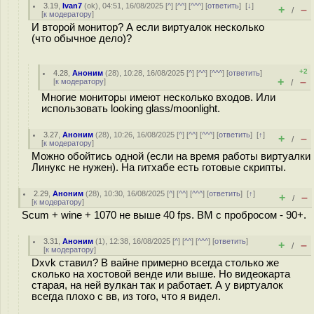
3.19
,
Ivan7
(
ok
), 04:51, 16/08/2025 [
^
] [
^^
] [
^^^
] [
ответить
]
[
↓
]
+
–
/
[
к модератору
]
И второй монитор? А если виртуалок несколько
(что обычное дело)?
+2
4.28
,
Аноним
(
28
), 10:28, 16/08/2025 [
^
] [
^^
] [
^^^
] [
ответить
]
+
–
[
к модератору
]
/
Многие мониторы имеют несколько входов. Или
использовать looking glass/moonlight.
3.27
,
Аноним
(
28
), 10:26, 16/08/2025 [
^
] [
^^
] [
^^^
] [
ответить
]
[
↑
]
+
–
/
[
к модератору
]
Можно обойтись одной (если на время работы виртуалки
Линукс не нужен). На гитхабе есть готовые скрипты.
2.29
,
Аноним
(
28
), 10:30, 16/08/2025 [
^
] [
^^
] [
^^^
] [
ответить
]
[
↑
]
+
–
/
[
к модератору
]
Scum + wine + 1070 не выше 40 fps. ВМ с пробросом - 90+.
3.31
,
Аноним
(
1
), 12:38, 16/08/2025 [
^
] [
^^
] [
^^^
] [
ответить
]
+
–
/
[
к модератору
]
Dxvk ставил? В вайне примерно всегда столько же
сколько на хостовой венде или выше. Но видеокарта
старая, на ней вулкан так и работает. А у виртуалок
всегда плохо с вв, из того, что я видел.