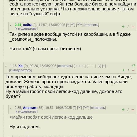
софта протестируют вайн тем больше багов в нем найдут и
потенциально устранят. Что положительно повлияет в том
числе на "нужный" софт.
2.44
,
нейм
(
?
), 14:57, 17/08/2025 [
^
] [
^^
] [
^^^
] [
ответить
]
+
–
/
[
к модератору
]
Так рипер вроде вообще пустой из каробащки, а в fl даже
_сэмполы_ положены.
Чи не так? (я сам прост битвигом)
+3
1.16
,
Xo
(
?
), 00:20, 16/08/2025 [
ответить
] [
﹢﹢﹢
] [
· · ·
]
[
↓
] [
↑
]
+
–
[
к модератору
]
/
Тем временем, киберпанк идёт легче на лине чем на Винде,
дожили. Железо просто прохлаждается. Valve проделали
огромную работу, молодцы.
Ну а майки гробят свой легаси-код дальше, доколе это
будет?
2.35
,
Аноним
(
35
), 19:51, 16/08/2025 [
^
] [
^^
] [
^^^
] [
ответить
]
+
–
/
[
к модератору
]
>майки гробят свой легаси-код дальше
Ну и поделом.