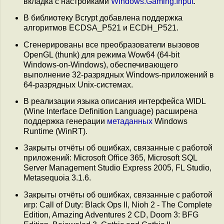
вкладка с настройками
Windows.Gaming.Input
.
В библиотеку Bcrypt добавлена поддержка
алгоритмов ECDSA_P521 и ECDH_P521.
Сгенерированы все преобразователи вызовов
OpenGL (thunk) для режима Wow64 (64-bit
Windows-on-Windows), обеспечивающего
выполнение 32-разрядных Windows-приложений в
64-разрядных Unix-системах.
В реализации языка описания интерфейса WIDL
(Wine Interface Definition Language) расширена
поддержка генерации
метаданных
Windows
Runtime (WinRT).
Закрыты отчёты об ошибках, связанные с работой
приложений: Microsoft Office 365, Microsoft SQL
Server Management Studio Express 2005, FL Studio,
Metasequoia 3.1.6.
Закрыты отчёты об ошибках, связанные с работой
игр: Call of Duty: Black Ops II, Nioh 2 - The Complete
Edition, Amazing Adventures 2 CD, Doom 3: BFG