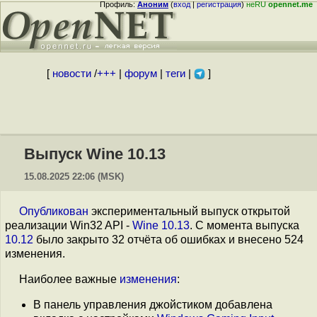
Профиль:
Аноним
(
вход
|
регистрация
)
неRU
opennet.me
[
новости
/
+++
|
форум
|
теги
|
]
Выпуск Wine 10.13
15.08.2025 22:06 (MSK)
Опубликован
экспериментальный выпуск открытой
реализации Win32 API -
Wine 10.13
. С момента выпуска
10.12
было закрыто 32 отчёта об ошибках и внесено 524
изменения.
Наиболее важные
изменения
:
В панель управления джойстиком добавлена