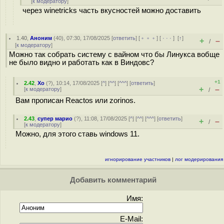
[
к модератору
]
через winetricks часть вкусностей можно доставить
1.40
,
Аноним
(
40
), 07:30, 17/08/2025 [
ответить
] [
﹢﹢﹢
] [
· · ·
]
[
↑
]
+
–
/
[
к модератору
]
Можно так собрать систему с вайном что бы Линукса вобще
не было видно и работать как в Виндовс?
+1
2.42
,
Хо
(
?
), 10:14, 17/08/2025 [
^
] [
^^
] [
^^^
] [
ответить
]
+
–
[
к модератору
]
/
Вам прописан Reactos или zorinos.
2.43
,
супер марио
(
?
), 11:08, 17/08/2025 [
^
] [
^^
] [
^^^
] [
ответить
]
+
–
/
[
к модератору
]
Можно, для этого ставь windows 11.
игнорирование участников
|
лог модерирования
Добавить комментарий
Имя:
E-Mail: