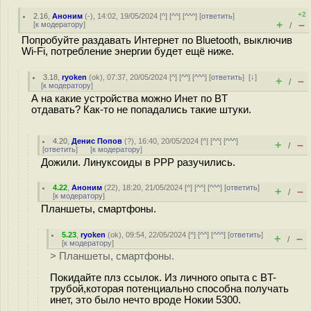
+2
2.16
,
Аноним
(
-
), 14:02, 19/05/2024 [
^
] [
^^
] [
^^^
] [
ответить
]
+
–
[
к модератору
]
/
Попробуйте раздавать Интернет по Bluetooth, выключив
Wi-Fi, потребление энергии будет ещё ниже.
3.18
,
ryoken
(
ok
), 07:37, 20/05/2024 [
^
] [
^^
] [
^^^
] [
ответить
]
[
↓
]
+
–
/
[
к модератору
]
А на какие устройства можно Инет по BT
отдавать? Как-то не попадались такие штуки.
4.20
,
Денис Попов
(
?
), 16:40, 20/05/2024 [
^
] [
^^
] [
^^^
]
+
–
/
[
ответить
]
[
к модератору
]
Дожили. Линуксоиды в PPP разучились.
4.22
,
Аноним
(
22
), 18:20, 21/05/2024 [
^
] [
^^
] [
^^^
] [
ответить
]
+
–
/
[
к модератору
]
Планшеты, смартфоны.
5.23
,
ryoken
(
ok
), 09:54, 22/05/2024 [
^
] [
^^
] [
^^^
] [
ответить
]
+
–
/
[
к модератору
]
> Планшеты, смартфоны.
Покидайте плз ссылок. Из личного опыта с BT-
трубой,которая потенциально способна получать
инет, это было нечто вроде Нокии 5300.