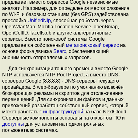
предлагает вместо сервисов Google независимые
аналоги. Например, для определения местоположения
по Wi-Fi и базовым станциям (без GPS) задействована
прослойка
UnifiedNlp
, способная работать через
OpenWlanMap, Mozilla Location Service, openBmap,
OpenCellID, lacells.db и другие альтернативные
сервисы. Вместо поисковой системы Google
предлагается собственный
метапоисковый сервис
на
основе форка движка
Searx
, обеспечивающий
анонимность отправляемых запросов.
Для синхронизации точного времени вместо Google
NTP используется NTP Pool Project, а вместо DNS-
серверов Google (8.8.8.8) - DNS-серверы текущего
провайдера. В web-браузере по умолчанию включён
блокировщик рекламы и скриптов для отслеживания
перемещений. Для синхронизации файлов и данных
приложений разработан собственный сервис, который
может работать c
инфраструктурой
на базе NextCloud.
Серверные компоненты основаны на открытом ПО и
доступны
для установки на подконтрольных
пользователю системах.