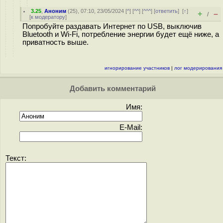
3.25
,
Аноним
(
25
), 07:10, 23/05/2024 [
^
] [
^^
] [
^^^
] [
ответить
]
[
↑
]
+
–
/
[
к модератору
]
Попробуйте раздавать Интернет по USB, выключив
Bluetooth и Wi-Fi, потребление энергии будет ещё ниже, а
приватность выше.
игнорирование участников
|
лог модерирования
Добавить комментарий
Имя:
E-Mail:
Текст: