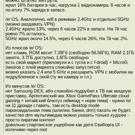
можно, штатно. Без рута.
жрал 16% батареи в час, нагрузка 1 видеокамера. 6 часов и
по итогу 7% заряда в запасе.
/e/ OS. Аналогично. wifi в режимах 2.4Ghz и отдельно 5GHz
(можно раздавать VPN)
2.4GHz жрало 13%, через 6 часов 22% в запасе. На 7й час
ровно 7% осталось.
5GHz жрал около 14.5%, через 6 часов 26%, На 7й час 2%.
Из плюсов /e/ OS:
нет хлама, ROM весит 7.39Гб (свободно 56.56Гб), RAM 2.1ГБ
занято, 3.7ГБ доступно, 1.6ГБ свободно
есть свой маркет (приложухи и с гугла и с f-droid) + MicroG
(многое с плей маркета спокойно запустится)
можно указать 2.4 или 5 GHz и расшарить VPN с мобилки на
подрубленное к оной (ту же камеру и т.п.)
Из минусов /e/ OS:
нет Samsung DEX, ибо спокойно подрубил к ТВ как мощную
приставку, Аргентинский акк Xbox GamePass Ultimate cloud
gaming + китайский блютуз геймпад = норм тема) - нужно /e/
на 11 дроиде ставить, там есть desktop mode
пароноидальная тема (шпилки, банки, drm) пахать не будет.
качество drm мультимедиа можно указать только худшее -
просто пиратим контент
довольно спартанское ущербное как дитя Свиборга UI -
излечимо через root