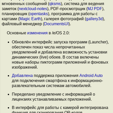
мгновенных сообщений (
qksms
), система для ведения
заметок (
nextcloud-notes
), PDF-просмотрщик (
MJ PDF
),
планировщик (
opentasks
), программа для работы с
картами (
Magic Earth
), галерея фотографий (
gallery3d
),
файловый менеджер (
DocumentsUI
).
Основные
изменения
в /e/OS 2.0:
Обновлён интерфейс запуска программ (Launcher),
обеспечен показ числа непрочитанных
уведомлений и добавлена возможность установки
динамических (live) обоев. В состав включены
новые наборы пиктограмм приложений и фоновых
изображений.
Добавлена
поддержка приложения
Android Auto
для подключения смартфона к информационно-
развлекательным системам автомобилей.
Переделано уведомление с информацией о
лицензиях устанавливаемых приложений.
В интерфейс для работы с камерой интегрирована
функция для сканирования QR-кодов.