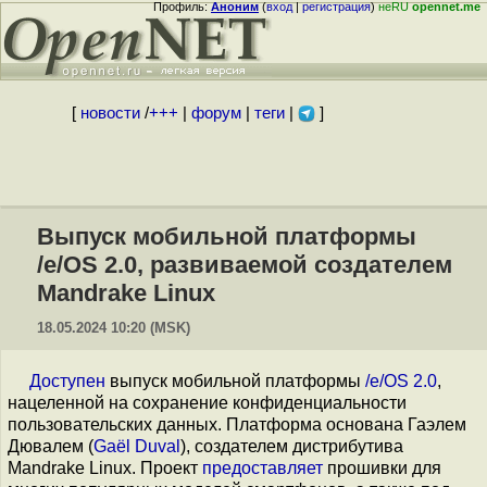
Профиль:
Аноним
(
вход
|
регистрация
)
неRU
opennet.me
[
новости
/
+++
|
форум
|
теги
|
]
Выпуск мобильной платформы
/e/OS 2.0, развиваемой создателем
Mandrake Linux
18.05.2024 10:20 (MSK)
Доступен
выпуск мобильной платформы
/e/OS 2.0
,
нацеленной на сохранение конфиденциальности
пользовательских данных. Платформа основана Гаэлем
Дювалем (
Gaël Duval
), создателем дистрибутива
Mandrake Linux. Проект
предоставляет
прошивки для