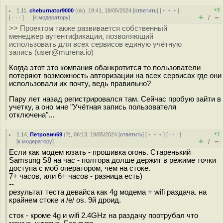
+3
1.11
,
cheburnator9000
(
ok
), 19:41, 18/05/2024 [
ответить
] [
﹢﹢﹢
]
+
–
[
· · ·
]
[
к модератору
]
/
>> Проектом также развивается собственный
менеджер аутентификации, позволяющий
использовать для всех сервисов единую учётную
запись (user@murena.io)
Когда этот это компания обанкротится то пользователи
потеряют возможность авторизации на всех сервисах где они
использовали их почту, ведь правильно?
Пару лет назад регистрировался там. Сейчас пробую зайти в
учетку, а оно мне "Учётная запись пользователя
отключена"...
+1
1.14
,
Петрович69
(
?
), 06:13, 19/05/2024 [
ответить
] [
﹢﹢﹢
] [
· · ·
]
+
–
[
к модератору
]
/
Если как модем юзать - прошивка огонь. Старенький
Samsung S8 на час - полтора долше держит в режиме точки
доступа с моб оператором, чем на стоке.
7+ часов, или 6+ часов - разница есть)
--
результат теста девайса как 4g модема + wifi раздача. на
крайнем стоке и /e/ os. 9й дроид.
сток - кроме 4g и wifi 2.4GHz на раздачу поотрубал что