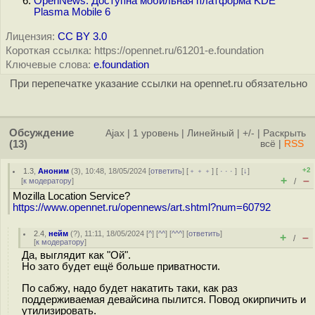
OpenNews: Доступна мобильная платформа KDE
Plasma Mobile 6
Лицензия:
CC BY 3.0
Короткая ссылка: https://opennet.ru/61201-e.foundation
Ключевые слова:
e.foundation
При перепечатке указание ссылки на opennet.ru обязательно
Обсуждение
Ajax
|
1 уровень
|
Линейный
|
+/-
|
Раскрыть
(13)
всё
|
RSS
+2
1.3
,
Аноним
(
3
), 10:48, 18/05/2024 [
ответить
] [
﹢﹢﹢
] [
· · ·
]
[
↓
]
+
–
[
к модератору
]
/
Mozilla Location Service?
https://www.opennet.ru/opennews/art.shtml?num=60792
2.4
,
нейм
(
?
), 11:11, 18/05/2024 [
^
] [
^^
] [
^^^
] [
ответить
]
+
–
/
[
к модератору
]
Да, выглядит как "Ой".
Но зато будет ещё больше приватности.
По сабжу, надо будет накатить таки, как раз
поддерживаемая девайсина пылится. Повод окирпичить и
утилизировать.