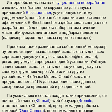
Интерфейс пользователя
существенно переработан
и включает собственное окружение для запуска
приложений
BlissLauncher
, улучшенную систему
уведомлений, новый экран блокировки и иное стилевое
оформление. В BlissLauncher задействован специально
разработанный для проекта набор автоматически
масштабируемых пиктограмм и подборка виджетов
(например, виджет для показа прогноза погоды).
Проектом также развивается собственный менеджер
аутентификации, позволяющий использовать для всех
сервисов единую учётную запись (user@murena.io),
регистрируемую в процессе первой установки. Учётную
запись можно использовать для получения доступа к
своему окружению через Web или на других
устройствах. В облаке Murena Cloud бесплатно
предоставляется 1ГБ для хранения своих данных,
синхронизации приложений и резервных копий.
По умолчанию в состав входят такие приложения, как
почтовый клиент (
K9-mail
), web-браузер (
Bromite
,
ответвление от Chromium), программа для работы с
камерой (
OpenCamera
), программа для отправки