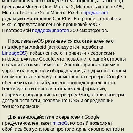
многих популярных моделей смартфонов, а также под
брендами Murena One, Murena 2, Murena Fairphone 4/5,
Murena Teracube 2e и Murena Pixel 5
предлагает
редакции смартфонов OnePlus, Fairphone, Teracube и
Pixel с предустановленной прошивкой /e/OS.
Платформой
поддерживается
250 смартфонов.
Прошивка /e/OS развивается как ответвление от
платформы Android (используются наработки
LineageOS
), избавленное от привязки к сервисам и
инфраструктуре Google, что позволяет с одной стороны
сохранить совместимость с Android-приложениями и
упростить поддержку оборудования, а с другой стороны
блокировать передачу телеметрии на серверы Google и
обеспечить высокий уровень конфиденциальности.
Блокируется и неявная отправка информации,
например, обращение к серверам Google при проверке
доступности сети, резолвинге DNS и определении
точного времени.
Для взаимодействия с сервисами Google
предустановлен пакет
microG
, который позволяет
обойтись без установки проприетарных компонентов и