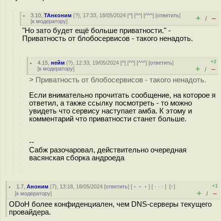
3.10
,
ТАнконим
(
?
), 17:33, 18/05/2024 [
^
] [
^^
] [
^^^
] [
ответить
]
+
–
/
[
к модератору
]
"Но зато будет ещё больше приватности." -
Приватность от блобосервисов - такого ненадоть.
+2
4.15
,
нейм
(
?
), 12:33, 19/05/2024 [
^
] [
^^
] [
^^^
] [
ответить
]
+
–
[
к модератору
]
/
> Приватность от блобосервисов - такого ненадоть.
Если внимательно прочитать сообщение, на которое я
ответил, а также ссылку посмотреть - то можно
увидеть что сервису наступает амба. К этому и
комментарий что приватности станет больше.
--
Сабж разочаровал, действительно очередная
васянская сборка андроеда
+1
1.7
,
Аноним
(
7
), 13:18, 18/05/2024 [
ответить
] [
﹢﹢﹢
] [
· · ·
]
[
↑
]
+
–
[
к модератору
]
/
ODoH более конфиденциален, чем DNS-серверы текущего
провайдера.