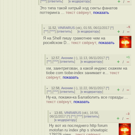
+
–
[
^^^
] [
ответить
]
[
к модератору
]
/
Это типа такой хитрый ход секты фанатов
поттеринга ...
текст свёрнут,
показать
–5
11.52
,
VINRARUS
(
ok
), 01:55, 06/11/2017 [
^
]
+
–
[
^^
] [
^^^
] [
ответить
]
[
к модератору
]
/
Я на Shell пишу грамотнее чем на
росийском D...
текст свёрнут,
показать
+1
12.57
,
Аноним
(
-
), 11:13, 06/11/2017 [
^
]
+
–
[
^^
] [
^^^
] [
ответить
]
[
к модератору
]
/
хм, заинтригован, а какой индекс скажем на
tiobe com tiobe-index занимает е...
текст
свёрнут,
показать
12.58
,
Аноним
(
-
), 11:22, 06/11/2017 [
^
]
+
–
/
[
^^
] [
^^^
] [
ответить
]
[
к модератору
]
Ну-ка, покажи-ка Балаболить все горазды ...
текст свёрнут,
показать
13.65
,
VINRARUS
(
ok
), 16:56,
–3
06/11/2017 [
^
] [
^^
] [
^^^
] [
ответить
]
+
–
/
[
к модератору
]
Ну вот из последнего http forum
motofan ru index php s showtopic
179276 view...
текст свёрнут,