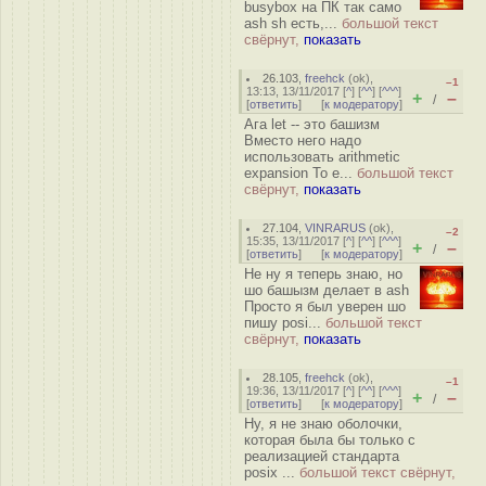
busybox на ПК так само
ash sh есть,...
большой текст
свёрнут,
показать
26.103
,
freehck
(
ok
),
–1
13:13, 13/11/2017 [
^
] [
^^
] [
^^^
]
+
–
/
[
ответить
]
[
к модератору
]
Ага let -- это башизм
Вместо него надо
использовать arithmetic
expansion То е...
большой текст
свёрнут,
показать
27.104
,
VINRARUS
(
ok
),
–2
15:35, 13/11/2017 [
^
] [
^^
] [
^^^
]
+
–
/
[
ответить
]
[
к модератору
]
Не ну я теперь знаю, но
шо башызм делает в ash
Просто я был уверен шо
пишу posi...
большой текст
свёрнут,
показать
28.105
,
freehck
(
ok
),
–1
19:36, 13/11/2017 [
^
] [
^^
] [
^^^
]
+
–
/
[
ответить
]
[
к модератору
]
Ну, я не знаю оболочки,
которая была бы только с
реализацией стандарта
posix ...
большой текст свёрнут,