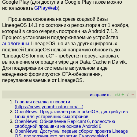
Google Play (для доступа в Google Play также можно
использовать
GPlayWeb
).
Прошивка основана на срезе кодовой базы
LineageOS 14.1 по состоянию репозитория от 1 ноября,
который в свою очередь построен на Android 7.1.2.
Процесс установки и поддерживаемые устройства
аналогичны
LineageOS, но из-за других цифровых
подписей LineageOS нельзя напрямую обновить до
"LineageOS for microG" - требуется переустановка с
выполнением операции wipe для Data, Cache и Dalvik.
Для поддержания системы в актуальном виде
ежедневно формируются OTA-обновления,
переупаковываемые от LineageOS.
+
–
исправить
/
+63
Главная ссылка к новости
(
https://news.ycombinator.com/i...
)
OpenNews: Представлен postmarketOS, дистрибутив
Linux для устаревших смартфонов
OpenNews: Обновление Replicant 6, полностью
свободной прошивки на основе Android 6
OpenNews: Доступны первые сборки проекта Lineage
OS, продолжившего развитие CyanogenMod