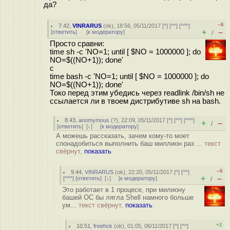
да?
–6
7.42
,
VINRARUS
(
ok
), 18:56, 05/11/2017 [
^
] [
^^
] [
^^^
]
+
–
[
ответить
]
[
к модератору
]
/
Просто сравни:
time sh -c 'NO=1; until [ $NO = 1000000 ]; do
NO=$((NO+1)); done'
с
time bash -c 'NO=1; until [ $NO = 1000000 ]; do
NO=$((NO+1)); done'
Токо перед этим убедись через readlink /bin/sh не
ссылается ли в твоем дистрибутиве sh на bash.
8.43
,
anomymous
(
?
), 22:09, 05/11/2017 [
^
] [
^^
] [
^^^
]
+
–
/
[
ответить
]
[
↓
] [
к модератору
]
А можешь рассказать, зачем кому-то моет
спонадобиться выполнить баш миллион раз ...
текст
свёрнут,
показать
–6
9.44
,
VINRARUS
(
ok
), 22:20, 05/11/2017 [
^
] [
^^
]
+
–
[
^^^
] [
ответить
]
[
↓
] [
к модератору
]
/
Это работает в 1 процесе, при милиону
башей ОС бы лягла Shell намного больше
ум...
текст свёрнут,
показать
+2
10.51
,
freehck
(
ok
), 01:05, 06/11/2017 [
^
] [
^^
]