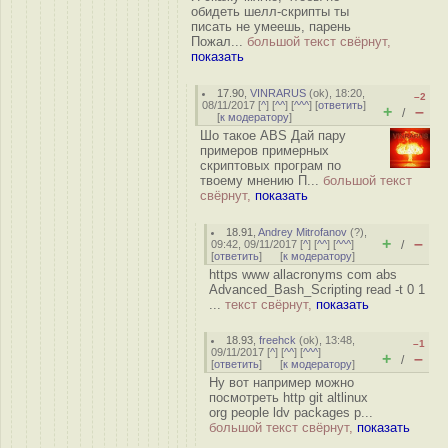
обидеть шелл-скрипты ты
писать не умеешь, парень
Пожал...
большой текст свёрнут,
показать
17.90
,
VINRARUS
(
ok
), 18:20,
–2
08/11/2017 [
^
] [
^^
] [
^^^
] [
ответить
]
+
–
/
[
к модератору
]
Шо такое ABS Дай пару
примеров примерных
скриптовых програм по
твоему мнению П...
большой текст
свёрнут,
показать
18.91
,
Andrey Mitrofanov
(
?
),
+
–
09:42, 09/11/2017 [
^
] [
^^
] [
^^^
]
/
[
ответить
]
[
к модератору
]
https www allacronyms com abs
Advanced_Bash_Scripting read -t 0 1
...
текст свёрнут,
показать
18.93
,
freehck
(
ok
), 13:48,
–1
09/11/2017 [
^
] [
^^
] [
^^^
]
+
–
/
[
ответить
]
[
к модератору
]
Ну вот например можно
посмотреть http git altlinux
org people ldv packages p...
большой текст свёрнут,
показать