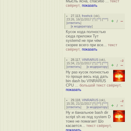
Мысль ясна, спасибо ...
текст
свёрнут,
показать
27.113
,
freehck
(
ok
),
23:26, 16/11/2017 [
^
] [
^^
] [
^^^
]
+
–
/
[
ответить
]
[
к модератору
]
Кусок кода полностью
сюда приложи Тут
systemd не при чём
скорее всего при все...
текст
свёрнут,
показать
28.117
,
VINRARUS
(
ok
),
–2
15:34, 21/11/2017 [
^
] [
^^
] [
^^^
]
+
–
/
[
ответить
]
[
к модератору
]
Ну раз кусок полностью
то проще весь код дать
bin dash bu VINRARUS
CPU ...
большой текст свёрнут,
показать
29.118
,
VINRARUS
(
ok
),
–2
15:35, 21/11/2017 [
^
] [
^^
] [
^^^
]
+
–
/
[
ответить
]
[
к модератору
]
Ну и банальное bash dir
script sh из под system D
тоже не помагает Шо
касается...
текст свёрнут,
показать