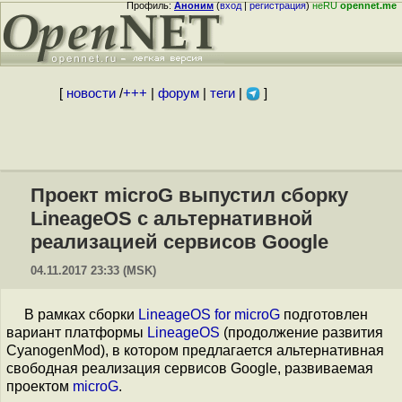
Профиль:
Аноним
(
вход
|
регистрация
)
неRU
opennet.me
[
новости
/
+++
|
форум
|
теги
|
]
Проект microG выпустил сборку
LineageOS с альтернативной
реализацией сервисов Google
04.11.2017 23:33 (MSK)
В рамках сборки
LineageOS for microG
подготовлен
вариант платформы
LineageOS
(продолжение развития
CyanogenMod), в котором предлагается альтернативная
свободная реализация сервисов Google, развиваемая
проектом
microG
.