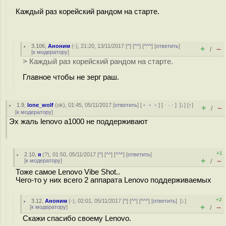
Каждый раз корейский рандом на старте.
3.106
,
Аноним
(
-
), 21:20, 13/11/2017 [
^
] [
^^
] [
^^^
] [
ответить
]
+
–
/
[
к модератору
]
> Каждый раз корейский рандом на старте.
Главное чтобы не зерг раш.
1.9
,
lone_wolf
(
ok
), 01:45, 05/11/2017 [
ответить
] [
﹢﹢﹢
] [
· · ·
]
[
↓
] [
↑
]
+
–
/
[
к модератору
]
Эх жаль lenovo a1000 не поддерживают
+1
2.10
,
я
(
?
), 01:50, 05/11/2017 [
^
] [
^^
] [
^^^
] [
ответить
]
+
–
[
к модератору
]
/
Тоже самое Lenovo Vibe Shot..
Чего-то у них всего 2 аппарата Lenovo поддерживаемых
+2
3.12
,
Аноним
(
-
), 02:01, 05/11/2017 [
^
] [
^^
] [
^^^
] [
ответить
]
[
↓
]
+
–
[
к модератору
]
/
Скажи спасибо своему Lenovo.