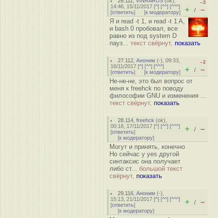
26.111
,
VINRARUS
(
ok
),
–3
14:46, 15/11/2017 [
^
] [
^^
] [
^^^
]
+
–
/
[
ответить
]
[
к модератору
]
Я и read -t 1, и read -t 1 A,
и bash 0 пробовал, все
равно из под system D
пауз...
текст свёрнут,
показать
27.112
,
Аноним
(
-
), 09:33,
–2
16/11/2017 [
^
] [
^^
] [
^^^
]
+
–
/
[
ответить
]
[
к модератору
]
Не-не-не, это был вопрос от
меня к freehck по поводу
философии GNU и изменения ...
текст свёрнут,
показать
28.114
,
freehck
(
ok
),
00:18, 17/11/2017 [
^
] [
^^
] [
^^^
]
+
–
/
[
ответить
]
[
к модератору
]
Могут и принять, конечно
Но сейчас у yes другой
синтаксис она получает
либо ст...
большой текст
свёрнут,
показать
29.116
,
Аноним
(
-
),
15:13, 21/11/2017 [
^
] [
^^
] [
^^^
]
+
–
/
[
ответить
]
[
к модератору
]