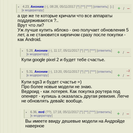
4.23
,
Аноним
(
-
), 08:28, 05/11/2017 [
^
] [
^^
] [
^^^
] [
ответить
]
[
↓
]
+
–
/
[
к модератору
]
а где же те которые кричали что все аппараты
поддерживаются ?..
Врут что ли?
Уж лучше купить яблоко - оно получает обновления 5
лет, а не становится кирпичом сразу после покупки -
как Android.
5.28
,
Аноним
(
-
), 11:17, 05/11/2017 [
^
] [
^^
] [
^^^
] [
ответить
]
+
–
/
[
к модератору
]
Купи google pixel 2 и будет тебе счастье.
–2
5.31
,
Аноним
(
-
), 13:20, 05/11/2017 [
^
] [
^^
] [
^^^
] [
ответить
]
+
–
[
к модератору
]
/
Купи sgs3 и будет счастье =)
Про более новые модели не знаю.
Ведроид - как лотерея. Как покупка роутера под
опенврт - купишь а оказалась другая ревизия. Легче
не обновлять девайс вообще.
6.36
,
mrd
(
??
), 17:18, 05/11/2017 [
^
] [
^^
] [
^^^
] [
ответить
]
+
–
/
[
к модератору
]
Вы имеете ввиду дешевые модели на Андройде
наверное