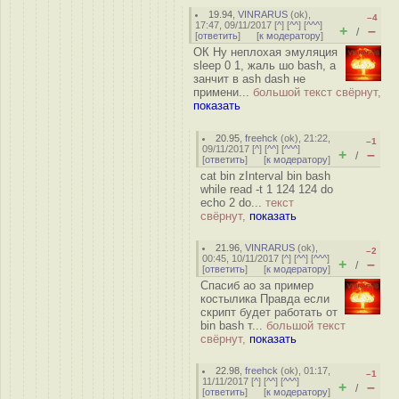
19.94
,
VINRARUS
(
ok
),
–4
17:47, 09/11/2017 [
^
] [
^^
] [
^^^
]
+
–
/
[
ответить
]
[
к модератору
]
ОК Ну неплохая эмуляция
sleep 0 1, жаль шо bash, а
занчит в ash dash не
примени...
большой текст свёрнут,
показать
20.95
,
freehck
(
ok
), 21:22,
–1
09/11/2017 [
^
] [
^^
] [
^^^
]
+
–
/
[
ответить
]
[
к модератору
]
cat bin zInterval bin bash
while read -t 1 124 124 do
echo 2 do...
текст
свёрнут,
показать
21.96
,
VINRARUS
(
ok
),
–2
00:45, 10/11/2017 [
^
] [
^^
] [
^^^
]
+
–
/
[
ответить
]
[
к модератору
]
Спасиб ао за пример
костылика Правда если
скрипт будет работать от
bin bash т...
большой текст
свёрнут,
показать
22.98
,
freehck
(
ok
), 01:17,
–1
11/11/2017 [
^
] [
^^
] [
^^^
]
+
–
/
[
ответить
]
[
к модератору
]