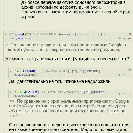
Дырявое перемещаютииз основного репозитория в
архив, который по дефолту выключен.
Пользователь может им пользоваться на свой страх
и риск.
–5
1.35
,
mrd
(
??
), 17:16, 05/11/2017 [
ответить
] [
﹢﹢﹢
] [
· · ·
]
[
↓
] [
↑
]
+
–
[
к модератору
]
/
> По сравнению с оригинальными приложениями Google в
microG существенно сокращёно потребление ресурсов,
А смысл это сравнивать если и функционал совсем не тот?
+3
2.46
,
Аноним
(
-
), 22:32, 05/11/2017 [
^
] [
^^
] [
^^^
] [
ответить
]
+
–
[
к модератору
]
/
Да, действительно не тот, шпионажа недоложили.
2.130
,
Аноним
(
130
), 12:24, 23/12/2024 [
^
] [
^^
] [
^^^
] [
ответить
]
+
–
/
[
к модератору
]
>> По сравнению с оригинальными приложениями Google
в microG существенно сокращёно потребление ресурсов,
>А смысл это сравнивать если и функционал совсем не
тот?
Сравнение ценное с перспективы конечного пользователя,
на языке конечного пользователя. Мало ли почему стало