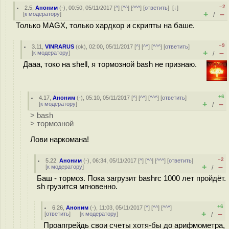
–2
2.5
,
Аноним
(
-
), 00:50, 05/11/2017 [
^
] [
^^
] [
^^^
] [
ответить
]
[
↓
]
+
–
[
к модератору
]
/
Только MAGX, только хардкор и скрипты на баше.
–9
3.11
,
VINRARUS
(
ok
), 02:00, 05/11/2017 [
^
] [
^^
] [
^^^
] [
ответить
]
+
–
[
к модератору
]
/
Дааа, токо на shell, я тормозной bash не признаю.
+6
4.17
,
Аноним
(
-
), 05:10, 05/11/2017 [
^
] [
^^
] [
^^^
] [
ответить
]
+
–
[
к модератору
]
/
> bash
> тормозной
Лови наркомана!
–2
5.22
,
Аноним
(
-
), 06:34, 05/11/2017 [
^
] [
^^
] [
^^^
] [
ответить
]
+
–
[
к модератору
]
/
Баш - тормоз. Пока загрузит bashrc 1000 лет пройдёт.
sh грузится мгновенно.
+6
6.26
,
Аноним
(
-
), 11:03, 05/11/2017 [
^
] [
^^
] [
^^^
]
+
–
[
ответить
]
[
к модератору
]
/
Проапгрейдь свои счеты хотя-бы до арифмометра,