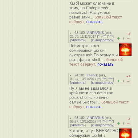
Хм Я может слегка не в
тему, но Собери себе
новый zsh Раз уж всё
равно зани...
большой текст
свёрнут,
показать
23.100
,
VINRARUS
(
ok
),
–2
21:53, 11/11/2017 [
^
] [
^^
] [
^^^
]
+
–
/
[
ответить
]
[
к модератору
]
Посмотрю, токо
сомневаюся шо он
быстрее ash По этому я и
есть фанат shell ...
большой
текст свёрнут,
показать
24.101
,
freehck
(
ok
),
–1
01:24, 13/11/2017 [
^
] [
^^
] [
^^^
]
+
–
/
[
ответить
]
[
к модератору
]
Ну я бы не вдавался в
крайности ash dash как
posix shell-ы конечно
самые быстры...
большой текст
свёрнут,
показать
25.102
,
VINRARUS
(
ok
),
–2
06:27, 13/11/2017 [
^
] [
^^
] [
^^^
]
+
–
/
[
ответить
]
[
к модератору
]
К стати, я тут ВНЕЗАПНО
обнаружыл шо let в