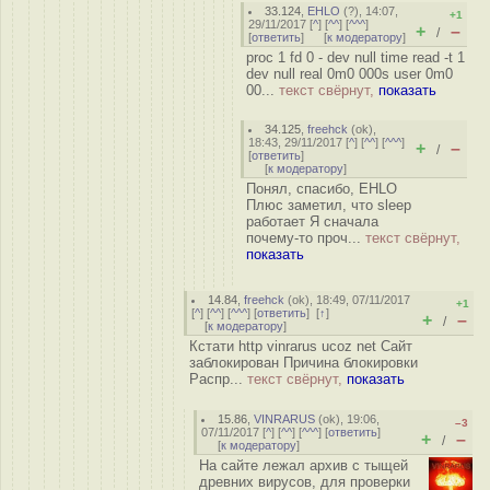
33.124
,
EHLO
(
?
), 14:07,
+1
29/11/2017 [
^
] [
^^
] [
^^^
]
+
–
/
[
ответить
]
[
к модератору
]
proc 1 fd 0 - dev null time read -t 1
dev null real 0m0 000s user 0m0
00...
текст свёрнут,
показать
34.125
,
freehck
(
ok
),
18:43, 29/11/2017 [
^
] [
^^
] [
^^^
]
+
–
/
[
ответить
]
[
к модератору
]
Понял, спасибо, EHLO
Плюс заметил, что sleep
работает Я сначала
почему-то проч...
текст свёрнут,
показать
14.84
,
freehck
(
ok
), 18:49, 07/11/2017
+1
[
^
] [
^^
] [
^^^
] [
ответить
]
[
↑
]
+
–
/
[
к модератору
]
Кстати http vinrarus ucoz net Сайт
заблокирован Причина блокировки
Распр...
текст свёрнут,
показать
15.86
,
VINRARUS
(
ok
), 19:06,
–3
07/11/2017 [
^
] [
^^
] [
^^^
] [
ответить
]
+
–
/
[
к модератору
]
На сайте лежал архив с тыщей
древних вирусов, для проверки