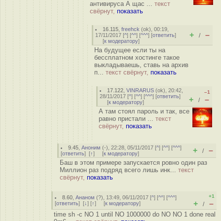
антивируса А щас ...
текст
свёрнут,
показать
16.115
,
freehck
(
ok
), 00:19,
+
–
17/11/2017 [
^
] [
^^
] [
^^^
] [
ответить
]
/
[
к модератору
]
На будущее если ты на
бессплатном хостинге такое
выкладываешь, ставь на архив
п...
текст свёрнут,
показать
17.122
,
VINRARUS
(
ok
), 20:42,
–1
28/11/2017 [
^
] [
^^
] [
^^^
] [
ответить
]
+
–
/
[
к модератору
]
А там стоял пароль и так, все
равно пристали ...
текст
свёрнут,
показать
9.45
,
Аноним
(
-
), 22:28, 05/11/2017 [
^
] [
^^
] [
^^^
]
+
–
/
[
ответить
]
[
↑
] [
к модератору
]
Баш в этом примере запускается ровно один раз
Миллион раз подряд всего лишь инк...
текст
свёрнут,
показать
+1
8.60
,
Ананом
(
?
), 13:49, 06/11/2017 [
^
] [
^^
] [
^^^
]
+
–
[
ответить
]
[
↓
] [
↑
] [
к модератору
]
/
time sh -c NO 1 until NO 1000000 do NO NO 1 done real