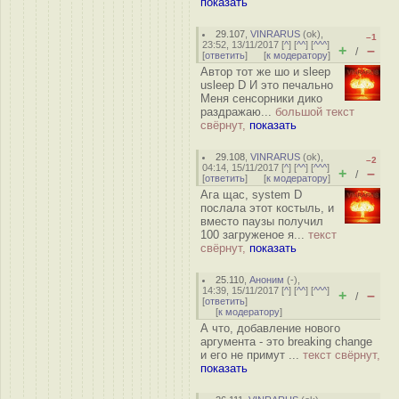
показать
29.107
,
VINRARUS
(
ok
),
–1
23:52, 13/11/2017 [
^
] [
^^
] [
^^^
]
+
–
/
[
ответить
]
[
к модератору
]
Автор тот же шо и sleep
usleep D И это печально
Меня сенсорники дико
раздражаю...
большой текст
свёрнут,
показать
29.108
,
VINRARUS
(
ok
),
–2
04:14, 15/11/2017 [
^
] [
^^
] [
^^^
]
+
–
/
[
ответить
]
[
к модератору
]
Ага щас, system D
послала этот костыль, и
вместо паузы получил
100 загруженое я...
текст
свёрнут,
показать
25.110
,
Аноним
(
-
),
14:39, 15/11/2017 [
^
] [
^^
] [
^^^
]
+
–
/
[
ответить
]
[
к модератору
]
А что, добавление нового
аргумента - это breaking change
и его не примут ...
текст свёрнут,
показать