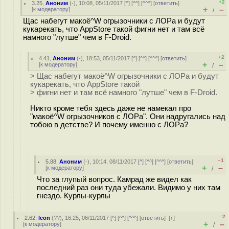
+2
3.25
,
Аноним
(
-
), 10:08, 05/11/2017 [
^
] [
^^
] [
^^^
] [
ответить
]
+
–
[
к модератору
]
/
Щас набегут макоё^W огрызочники с ЛОРа и будут
кукарекать, что AppStore такой фигни нет и там всё
намного "лутше" чем в F-Droid.
+2
4.41
,
Аноним
(
-
), 18:53, 05/11/2017 [
^
] [
^^
] [
^^^
] [
ответить
]
+
–
[
к модератору
]
/
> Щас набегут макоё^W огрызочники с ЛОРа и будут
кукарекать, что AppStore такой
> фигни нет и там всё намного "лутше" чем в F-Droid.
Никто кроме тебя здесь даже не намекал про
"макоё^W огрызочников с ЛОРа". Они надругались над
тобою в детстве? И почему именно с ЛОРа?
–1
5.88
,
Аноним
(
-
), 10:14, 08/11/2017 [
^
] [
^^
] [
^^^
] [
ответить
]
+
–
[
к модератору
]
/
Что за глупый вопрос. Камрад же видел как
последний раз они туда убежали. Видимо у них там
гнездо. Курлы-курлы
–2
2.62
,
leon
(
??
), 16:25, 06/11/2017 [
^
] [
^^
] [
^^^
] [
ответить
]
[
↑
]
+
–
[
к модератору
]
/