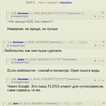
0m9 0...
текст свёрнут,
показать
+2
2.33
,
Аноним
(
-
), 14:04, 05/11/2017 [
^
] [
^^
] [
^^^
] [
ответить
]
[
↑
]
+
–
[
к модератору
]
/
>Не проще KDE поставить?
Наверное, не проще, но лучше.
–2
1.4
,
Аноним
(
-
), 00:47, 05/11/2017 [
ответить
] [
﹢﹢﹢
] [
· · ·
]
[
↓
] [
↑
]
+
–
[
к модератору
]
/
Любопытно, как они пуши сделали.
2.64
,
gogo
(
?
), 16:53, 06/11/2017 [
^
] [
^^
] [
^^^
] [
ответить
]
+
–
/
[
к модератору
]
Если любопытно - скачай и посмотри. Open source ведь.
2.82
,
Аноним
(
-
), 16:45, 07/11/2017 [
^
] [
^^
] [
^^^
] [
ответить
]
+
–
/
[
к модератору
]
Через Google. Это лишь FLOSS клиент для гуглосервисов,
сами сервисы те же.
–4
1.6
,
Jaxx
(
?
), 01:11, 05/11/2017 [
ответить
] [
﹢﹢﹢
] [
· · ·
]
[
↓
] [
↑
]