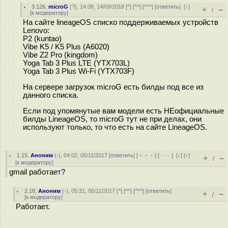
3.126
,
microG
(
?
), 14:08, 14/09/2018 [
^
] [
^^
] [
^^^
] [
ответить
]
[
↑
]
+
–
/
[
к модератору
]
На сайте lineageOS списко поддерживаемых устройств
Lenovo:
P2 (kuntao)
Vibe K5 / K5 Plus (A6020)
Vibe Z2 Pro (kingdom)
Yoga Tab 3 Plus LTE (YTX703L)
Yoga Tab 3 Plus Wi-Fi (YTX703F)
На сервере загрузок microG есть билды под все из
данного списка.
Если под упомянутые вам модели есть НЕофициальные
билды LineageOS, то microG тут не при делах, они
используют только, то что есть на сайте LineageOS.
1.15
,
Аноним
(
-
), 04:02, 05/11/2017 [
ответить
] [
﹢﹢﹢
] [
· · ·
]
[
↓
] [
↑
]
+
–
/
[
к модератору
]
gmail работает?
2.18
,
Аноним
(
-
), 05:31, 05/11/2017 [
^
] [
^^
] [
^^^
] [
ответить
]
+
–
/
[
к модератору
]
Работает.