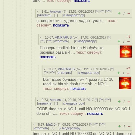
0m6,...
текст свёрнут,
показать
9.61
,
Ананом
(
?
), 13:51, 06/11/2017 [
^
] [
^^
] [
^^^
]
+
–
/
[
ответить
]
[
↓
] [
к модератору
]
gt оверквотинг удален ладно туплю...
текст
свёрнут,
показать
–2
10.67
,
VINRARUS
(
ok
), 17:02, 06/11/2017 [
^
]
+
–
[
^^
] [
^^^
] [
ответить
]
[
к модератору
]
/
Проверь readlink bin sh На бубунте
разница раза в 4 ...
текст свёрнут,
показать
–2
11.87
,
VINRARUS
(
ok
), 19:13, 07/11/2017 [
^
]
+
–
[
^^
] [
^^^
] [
ответить
]
[
к модератору
]
/
Вот, даже больше чем 4 раза на 17 10
readlink bin sh dash time sh -c NO 1...
текст свёрнут,
показать
9.73
,
Аноним
(
-
), 20:46, 06/11/2017 [
^
] [
^^
] [
^^^
]
+
–
/
[
ответить
]
[
↑
] [
к модератору
]
CODE time sh -c NO 1 until NO 1000000 do NO NO 1
done sh -c...
текст свёрнут,
показать
8.77
,
Ыр2.0
(
?
), 09:51, 07/11/2017 [
^
] [
^^
] [
^^^
]
+
–
/
[
ответить
]
[
↑
] [
к модератору
]
time sh -c NO 1 until NO 1000000 do NO NO 1 done real