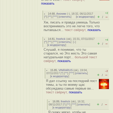
показать
+2
14.68
,
Аноним
(
-
), 18:32, 06/11/2017
+
–
[
^
] [
^^
] [
^^^
] [
ответить
]
[
к модератору
]
/
Хм, писать и правда умеешь Только
воспринимать это не легче того, что
пытаешься...
текст свёрнут,
показать
14.81
,
freehck
(
ok
), 15:31, 07/11/2017
+4
[
^
] [
^^
] [
^^^
] [
ответить
]
[
↓
]
+
–
/
[
к модератору
]
Слушай, я понимаю, что ты
старался, но Это жесть Это самая
натуральная порт...
большой текст
свёрнут,
показать
15.85
,
VINRARUS
(
ok
), 19:04,
–2
07/11/2017 [
^
] [
^^
] [
^^^
] [
ответить
]
+
–
/
[
к модератору
]
Я дал ссылку на последний пост
темы, а ты по моему щас
обсуждаеш самые первые ве...
текст свёрнут,
показать
16.89
,
freehck
(
ok
), 16:32,
+
–
08/11/2017 [
^
] [
^^
] [
^^^
] [
ответить
]
/
[
к модератору
]
Я скажу мягко, чтобы не