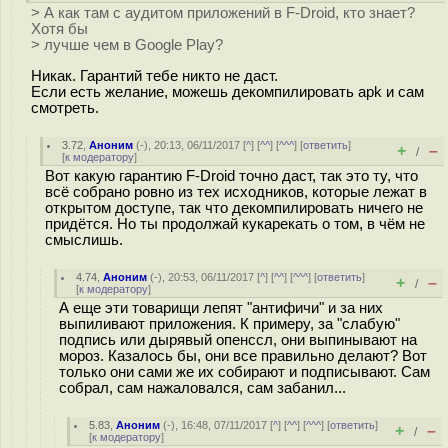
> А как там с аудитом приложений в F-Droid, кто знает?
Хотя бы
> лучше чем в Google Play?
Никак. Гарантий тебе никто не даст.
Если есть желание, можешь декомпилировать apk и сам
смотреть.
3.72
,
Аноним
(
-
), 20:13, 06/11/2017 [
^
] [
^^
] [
^^^
] [
ответить
]
+
–
/
[
к модератору
]
Вот какую гарантию F-Droid точно даст, так это ту, что
всё собрано ровно из тех исходников, которые лежат в
открытом доступе, так что декомпилировать ничего не
придётся. Но ты продолжай кукарекать о том, в чём не
смыслишь.
4.74
,
Аноним
(
-
), 20:53, 06/11/2017 [
^
] [
^^
] [
^^^
] [
ответить
]
+
–
/
[
к модератору
]
А еще эти товарищи лепят "антифичи" и за них
выпиливают приложения. К примеру, за "слабую"
подпись или дырявый опенссл, они выпинывают на
мороз. Казалось бы, они все правильно делают? Вот
только они сами же их собирают и подписывают. Сам
собрал, сам нажаловался, сам забанил...
5.83
,
Аноним
(
-
), 16:48, 07/11/2017 [
^
] [
^^
] [
^^^
] [
ответить
]
+
–
/
[
к модератору
]