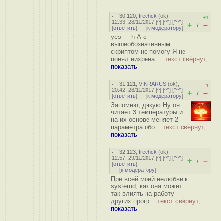
30.120
,
freehck
(
ok
),
+1
12:33, 28/11/2017 [
^
] [
^^
] [
^^^
]
+
–
/
[
ответить
]
[
к модератору
]
yes -- -h А с
вышеобозначенным
скриптом не помогу Я не
понял нихрена ...
текст свёрнут,
показать
31.121
,
VINRARUS
(
ok
),
–1
20:42, 28/11/2017 [
^
] [
^^
] [
^^^
]
+
–
/
[
ответить
]
[
к модератору
]
Запомню, дякую Ну он
читает 3 температуры и
на их основе меняет 2
параметра обо...
текст свёрнут,
показать
32.123
,
freehck
(
ok
),
12:57, 29/11/2017 [
^
] [
^^
] [
^^^
]
+
–
/
[
ответить
]
[
к модератору
]
При всей моей нелюбви к
systemd, как она может
так влиять на работу
других прогр...
текст свёрнут,
показать