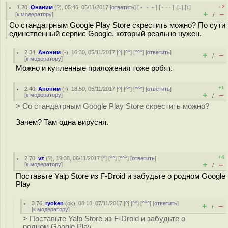
–2
1.20
,
Онаним
(
?
), 05:46, 05/11/2017 [
ответить
] [
﹢﹢﹢
] [
· · ·
]
[
↓
] [
↑
]
+
–
[
к модератору
]
/
Со стандатрным Google Play Store скрестить можно? По сути
единственный сервис Google, который реально нужен.
2.34
,
Аноним
(
-
), 16:30, 05/11/2017 [
^
] [
^^
] [
^^^
] [
ответить
]
+
–
/
[
к модератору
]
Можно и купленные приложения тоже робят.
+1
2.40
,
Аноним
(
-
), 18:50, 05/11/2017 [
^
] [
^^
] [
^^^
] [
ответить
]
+
–
[
к модератору
]
/
> Со стандатрным Google Play Store скрестить можно?
Зачем? Там одна вирусня.
+4
2.70
,
vz
(
?
), 19:38, 06/11/2017 [
^
] [
^^
] [
^^^
] [
ответить
]
+
–
[
к модератору
]
/
Поставьте Yalp Store из F-Droid и забудьте о родном Google
Play
3.76
,
ryoken
(
ok
), 08:18, 07/11/2017 [
^
] [
^^
] [
^^^
] [
ответить
]
+
–
/
[
к модератору
]
> Поставьте Yalp Store из F-Droid и забудьте о
родном Google Play