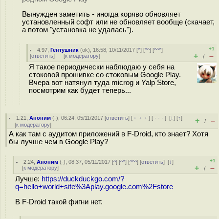
Вынужден заметить - иногда коряво обновляет
установленный софт или не обновляет вообще (скачает,
а потом "установка не удалась").
+1
4.97
,
Гентушник
(
ok
), 16:58, 10/11/2017 [
^
] [
^^
] [
^^^
]
+
–
[
ответить
]
[
к модератору
]
/
Я такое периодически наблюдаю у себя на
стоковой прошивке со стоковым Google Play.
Вчера вот натянул туда microg и Yalp Store,
посмотрим как будет теперь...
1.21
,
Аноним
(
-
), 06:24, 05/11/2017 [
ответить
] [
﹢﹢﹢
] [
· · ·
]
[
↓
] [
↑
]
+
–
/
[
к модератору
]
А как там с аудитом приложений в F-Droid, кто знает? Хотя
бы лучше чем в Google Play?
+1
2.24
,
Аноним
(
-
), 08:37, 05/11/2017 [
^
] [
^^
] [
^^^
] [
ответить
]
[
↓
]
+
–
[
к модератору
]
/
Лучше:
https://duckduckgo.com/?
q=hello+world+site%3Aplay.google.com%2Fstore
В F-Droid такой фигни нет.