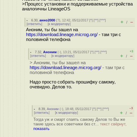
>Процесс установки и поддерживаемые устройства
аналогичны LineageOS
6.30
,
анно2000
(
?
), 12:42, 05/11/2017 [
^
] [
^^
] [
^^^
]
+
–
/
[
ответить
]
[
к модератору
]
Аноним, ты бы зашел на
https://download.lineage.microg.org/
- там три с
половиной телефона
+3
7.32
,
Аноним
(
-
), 13:21, 05/11/2017 [
^
] [
^^
] [
^^^
]
+
–
[
ответить
]
[
к модератору
]
/
> Аноним, ты бы зашел на
https://download.lineage.microg.org/
- там три с
половиной телефона
Надо просто собрать прошифку самому,
очевидно. Делов то.
–3
8.39
,
Аноним
(
-
), 18:48, 05/11/2017 [
^
] [
^^
] [
^^^
]
+
–
[
ответить
]
[
к модератору
]
/
Тогда уж и смарт спаять самому Делов то Вы же
такие здесь все советчики без ст...
текст свёрнут,
показать