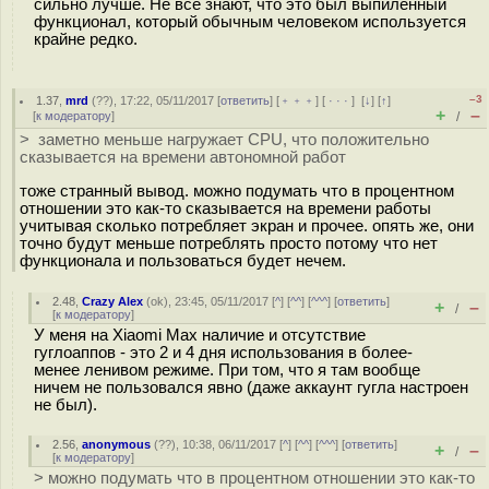
сильно лучше. Не все знают, что это был выпиленный
функционал, который обычным человеком используется
крайне редко.
–3
1.37
,
mrd
(
??
), 17:22, 05/11/2017 [
ответить
] [
﹢﹢﹢
] [
· · ·
]
[
↓
] [
↑
]
+
–
[
к модератору
]
/
> заметно меньше нагружает CPU, что положительно
сказывается на времени автономной работ
тоже странный вывод. можно подумать что в процентном
отношении это как-то сказывается на времени работы
учитывая сколько потребляет экран и прочее. опять же, они
точно будут меньше потреблять просто потому что нет
функционала и пользоваться будет нечем.
2.48
,
Crazy Alex
(
ok
), 23:45, 05/11/2017 [
^
] [
^^
] [
^^^
] [
ответить
]
+
–
/
[
к модератору
]
У меня на Xiaomi Max наличие и отсутствие
гуглоаппов - это 2 и 4 дня использования в более-
менее ленивом режиме. При том, что я там вообще
ничем не пользовался явно (даже аккаунт гугла настроен
не был).
2.56
,
anonymous
(
??
), 10:38, 06/11/2017 [
^
] [
^^
] [
^^^
] [
ответить
]
+
–
/
[
к модератору
]
> можно подумать что в процентном отношении это как-то