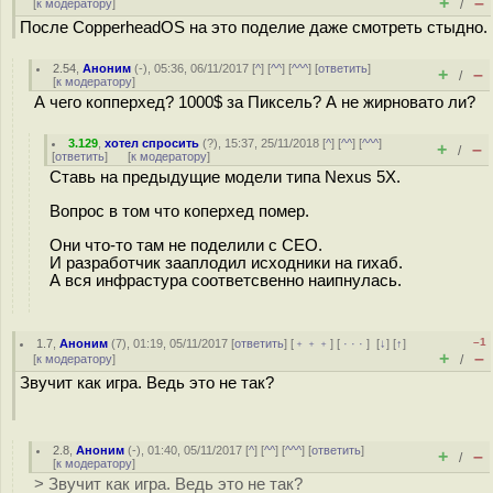
+
–
[
к модератору
]
/
После CopperheadOS на это пoделие даже смотреть стыдно.
2.54
,
Аноним
(
-
), 05:36, 06/11/2017 [
^
] [
^^
] [
^^^
] [
ответить
]
+
–
/
[
к модератору
]
А чего копперхед? 1000$ за Пиксель? А не жирновато ли?
3.129
,
хотел спросить
(
?
), 15:37, 25/11/2018 [
^
] [
^^
] [
^^^
]
+
–
/
[
ответить
]
[
к модератору
]
Ставь на предыдущие модели типа Nexus 5X.
Вопрос в том что коперхед помер.
Они что-то там не поделили с CEO.
И разработчик зааплодил исходники на гихаб.
А вся инфрастура соответсвенно наипнулась.
–1
1.7
,
Аноним
(
7
), 01:19, 05/11/2017 [
ответить
] [
﹢﹢﹢
] [
· · ·
]
[
↓
] [
↑
]
+
–
[
к модератору
]
/
Звучит как игра. Ведь это не так?
2.8
,
Аноним
(
-
), 01:40, 05/11/2017 [
^
] [
^^
] [
^^^
] [
ответить
]
+
–
/
[
к модератору
]
> Звучит как игра. Ведь это не так?