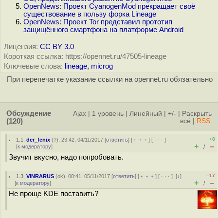
OpenNews: Проект CyanogenMod прекращает своё
существование в пользу форка Lineage
OpenNews: Проект Tor представил прототип
защищённого смартфона на платформе Android
Лицензия:
CC BY 3.0
Короткая ссылка: https://opennet.ru/47505-lineage
Ключевые слова:
lineage
,
microg
При перепечатке указание ссылки на opennet.ru обязательно
Обсуждение
Ajax
|
1 уровень
|
Линейный
|
+/-
|
Раскрыть
(120)
всё
|
RSS
+8
1.1
,
der_fenix
(
?
), 23:42, 04/11/2017 [
ответить
] [
﹢﹢﹢
] [
· · ·
]
+
–
[
к модератору
]
/
Звучит вкусно, надо попробовать.
–17
1.3
,
VINRARUS
(
ok
), 00:41, 05/11/2017 [
ответить
] [
﹢﹢﹢
] [
· · ·
]
[
↓
]
+
–
[
к модератору
]
/
Не проще KDE поставить?