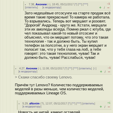
–1
7.38
,
Аноним
(
-
), 18:45, 05/11/2017 [
^
] [
^^
] [
^^^
]
+
–
[
ответить
]
[
к модератору
]
/
Зато недешёвые отсосунги на старте продаж всё
время такие прекрасные! То камера не работала.
То взрывались. Теперь вот мерцают и розовят.
"Дорогой" Андроид - круто же. Кстати, мерцали
эти их амоледы всегда. Помню ржал с ютуба, где
чел показывал какой-то новый отсосинг и
объяснял, что он мерцает потому, что это такая
технология - так и должно быть. Ты купил
телефон за полсотни, а у него экран мерцает и
полосит так, что у тебя глаза на лоб, а тебе
говорят: это такая технология, чувак! Так и
должно быть, чувак! Расслабься, чувак!
–1
4.27
,
Аноним
(
-
), 11:08, 05/11/2017 [
^
] [
^^
] [
^^^
] [
ответить
]
[
↑
]
+
–
[
к модератору
]
/
> Скажи спасибо своему Lenovo.
Причём тут Lenovo? Количество поддерживаемых
моделей в разы меньше, чем количество моделей,
поддерживаемых Lineage OS.
+1
5.29
,
aNonim
(
?
), 12:07, 05/11/2017 [
^
] [
^^
] [
^^^
] [
ответить
]
+
–
[
к модератору
]
/
Новость не читай, камент оставляй.