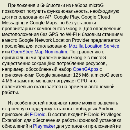
Приложения и библиотеки из набора microG
позволяют получить функциональность, необходимую
для использования API Google Play, Google Cloud
Messaging и Google Maps, но без установки
проприетарных компонентов Google. Для определения
местоположения без GPS по Wi-Fi и базовым станциям
вместо Google Network Location Provider предлагается
прослойка для использования
Mozilla Location Service
или
OpenStreetMap Nominatim
. По сравнению с
оригинальными приложениями Google в microG
существенно сокращёно потребление ресурсов,
например, обособленный набор
OpenGApps
с
приложениями Google занимает 125 Мб, а microG всего
4 Мб и заметно меньше нагружает CPU, что
положительно сказывается на времени автономной
работы.
Из особенностей прошивки также можно выделить
встроенную поддержку каталога свободных Android-
приложений
F-Droid
. В состав входит F-Droid Privileged
Extension для обеспечения работы фоновой установки
обновлений и
Playmaker
для установки приложений из