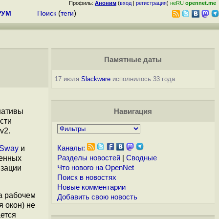
Профиль:
Аноним
(
вход
|
регистрация
)
неRU
opennet.me
РУМ
Поиск
(
теги
)
Памятные даты
17 июля
Slackware
исполнилось 33 года
нативы
Навигация
сти
v2.
Sway
и
Каналы:
ренных
Разделы новостей
|
Сводные
изации
Что нового на OpenNet
Поиск в новостях
Новые комментарии
а рабочем
Добавить свою новость
 окон) не
ется