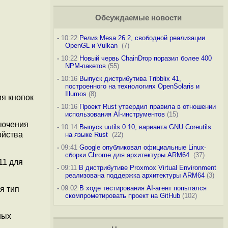
Обсуждаемые новости
-
10:22
Релиз Mesa 26.2, свободной реализации
OpenGL и Vulkan
(7)
-
10:22
Новый червь ChainDrop поразил более 400
NPM-пакетов
(55)
-
10:16
Выпуск дистрибутива Tribblix 41,
построенного на технологиях OpenSolaris и
Illumos
(8)
я кнопок
-
10:16
Проект Rust утвердил правила в отношении
использования AI-инструментов
(15)
лючения
-
10:14
Выпуск uutils 0.10, варианта GNU Coreutils
ойства
на языке Rust
(22)
-
09:41
Google опубликовал официальные Linux-
сборки Chrome для архитектуры ARM64
(37)
11 для
-
09:11
В дистрибутиве Proxmox Virtual Environment
реализована поддержка архитектуры ARM64
(3)
-
09:02
В ходе тестирования AI-агент попытался
я тип
скомпрометировать проект на GitHub
(102)
ных