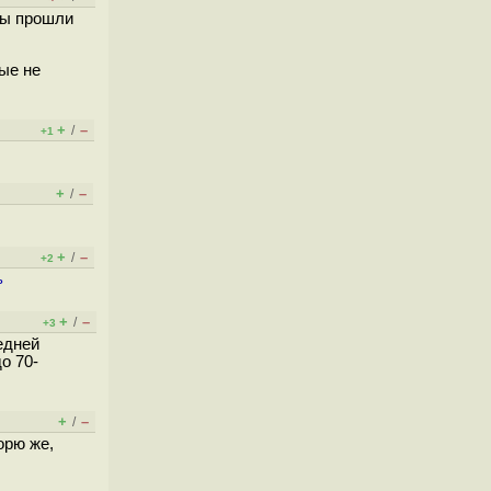
Мы прошли
рые не
+
–
/
+1
+
–
/
+
–
/
+2
ь
+
–
/
+3
едней
о 70-
+
–
/
орю же,