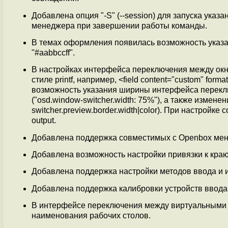
Добавлена опция "-S" (--session) для запуска ука
менеджера при завершении работы команды.
В темах оформления появилась возможность указа
"#aabbccff".
В настройках интерфейса переключения между ок
стиле printf, например, <field content="custom" fo
возможность указания ширины интерфейса перекл
("osd.window-switcher.width: 75%"), а также измене
switcher.preview.border.width|color). При настройк
output.
Добавлена поддержка совместимых с Openbox меню
Добавлена возможность настройки привязки к краю
Добавлена поддержка настройки методов ввода и 
Добавлена поддержка калибровки устройств ввода
В интерфейсе переключения между виртуальными 
наименования рабочих столов.