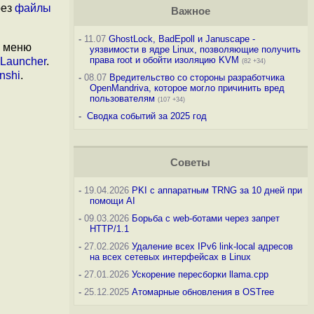
рез
файлы
Важное
-
11.07
GhostLock, BadEpoll и Januscape -
и меню
уязвимости в ядре Linux, позволяющие получить
права root и обойти изоляцию KVM
Launcher
.
(82 +34)
nshi
.
-
08.07
Вредительство со стороны разработчика
OpenMandriva, которое могло причинить вред
пользователям
(107 +34)
-
Сводка событий за 2025 год
Советы
-
19.04.2026
PKI с аппаратным TRNG за 10 дней при
помощи AI
-
09.03.2026
Борьба с web-ботами через запрет
HTTP/1.1
-
27.02.2026
Удаление всех IPv6 link-local адресов
на всех сетевых интерфейсах в Linux
-
27.01.2026
Ускорение пересборки llama.cpp
-
25.12.2025
Атомарные обновления в OSTree