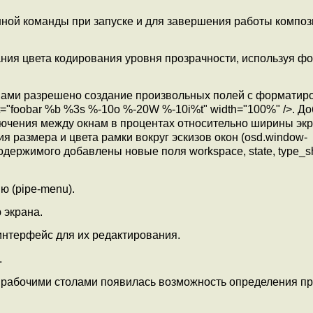
занной команды при запуске и для завершения работы композ
ния цвета кодирования уровня прозрачности, используя ф
нами разрешено создание произвольных полей с форматир
rmat="foobar %b %3s %-10o %-20W %-10i%t" width="100%" />. Д
ючения между окнам в процентах относительно ширины эк
ния размера и цвета рамки вокруг эскизов окон (osd.window-
е содержимого добавлены новые поля workspace, state, type_sh
 (pipe-menu).
 экрана.
интерфейс для их редактирования.
.
рабочими столами появилась возможность определения п