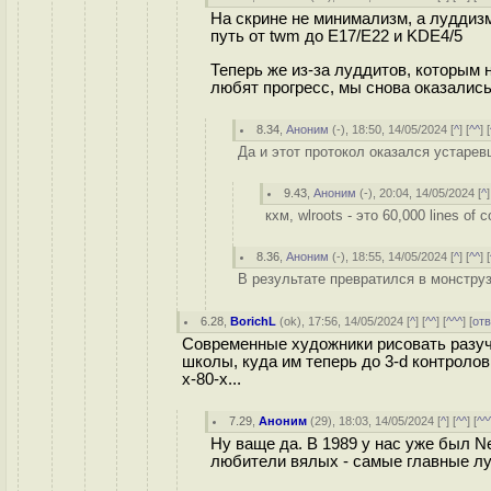
На скрине не минимализм, а луддиз
путь от twm до E17/E22 и KDE4/5
Теперь же из-за луддитов, которым н
любят прогресс, мы снова оказались
8.34
,
Аноним
(
-
), 18:50, 14/05/2024 [
^
] [
^^
] [
Да и этот протокол оказался устарев
9.43
,
Аноним
(
-
), 20:04, 14/05/2024 [
^
]
кхм, wlroots - это 60,000 lines of 
8.36
,
Аноним
(
-
), 18:55, 14/05/2024 [
^
] [
^^
] [
В результате превратился в монструз
6.28
,
BorichL
(
ok
), 17:56, 14/05/2024 [
^
] [
^^
] [
^^^
] [
от
Современные художники рисовать разучи
школы, куда им теперь до 3-d контролов
х-80-х...
7.29
,
Аноним
(
29
), 18:03, 14/05/2024 [
^
] [
^^
] [
^^
Ну ваще да. В 1989 у нас уже был 
любители вялых - самые главные лу