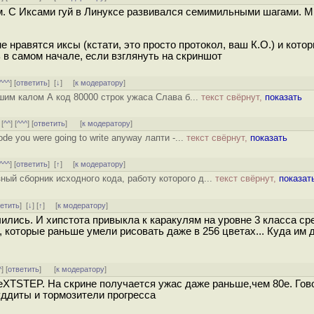
м. С Иксами гуй в Линуксе развивался семимильными шагами. 
е нравятся иксы (кстати, это просто протокол, ваш К.О.) и кото
 в самом начале, если взглянуть на скриншот
^^^
] [
ответить
]
[
↓
] [
к модератору
]
шим калом А код 80000 строк ужаса Слава б...
текст свёрнут,
показать
 [
^^
] [
^^^
] [
ответить
]
[
к модератору
]
code you were going to write anyway лапти -...
текст свёрнут,
показать
^^^
] [
ответить
]
[
↑
] [
к модератору
]
ный сборник исходного кода, работу которого д...
текст свёрнут,
показат
ветить
]
[
↓
] [
↑
] [
к модератору
]
лись. И хипстота привыкла к каракулям на уровне 3 класса ср
, которые раньше умели рисовать даже в 256 цветах... Куда им д
^
] [
ответить
]
[
к модератору
]
NeXTSTEP. На скрине получается ужас даже раньше,чем 80е. Гов
ддиты и тормозители прогресса