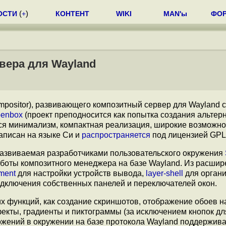
ОСТИ
(
+
)
КОНТЕНТ
WIKI
MAN'ы
ФО
рвера для Wayland
positor), развивающего композитный сервер для Wayland с
enbox
(проект преподносится как попытка создания альтер
тся минимализм, компактная реализация, широкие возможно
написан на языке Си и
распространяется
под лицензией GPL
развиваемая разработчиками пользовательского окружения
боты композитного менеджера на базе Wayland. Из расши
ment
для настройки устройств вывода,
layer-shell
для орган
дключения собственных панелей и переключателей окон.
х функций, как создание скриншотов, отображение обоев н
кты, градиенты и пиктограммы (за исключением кнопок для
жений в окружении на базе протокола Wayland поддержива