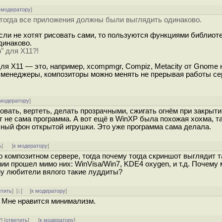
 модератору
]
ь тогда все приложения должны были выглядить одинаково.
если не хотят рисовать сами, то пользуются функциями библиоте
динаково.
" для X11?!
для X11 — это, например, xcompmgr, Compiz, Metacity от Gnome н
 менеджеры, композиторы можно менять не прерывая работы се
 модератору
]
вать, вертеть, делать прозрачными, сжигать огнём при закрыти
 не сама программа. А вот ещё в WinXP была похожая хохма, т
чный фон открытой игрушки. Это уже программа сама делала.
ь
]
[
к модератору
]
 о композитном сервере, тогда почему тогда скриншот выглядит т
ии прошел мимо них: WinVisa/Win7, KDE4 oxygen, и т.д. Почему 
му любители вялого такие луддиты?
етить
]
[
↓
] [
к модератору
]
. Мне нравится минимализм.
^
] [
ответить
]
[
к модератору
]