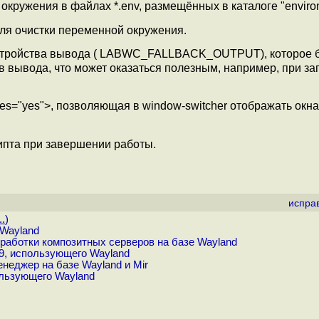
ружения в файлах *.env, размещённых в каталоге "environ
ля очистки переменной окружения.
устройства вывода ( LABWC_FALLBACK_OUTPUT), которое б
в вывода, что может оказаться полезным, например, при за
es="yes">, позволяющая в window-switcher отображать окна
ипта при завершении работы.
испра
..
)
 Wayland
зработки композитных серверов на базе Wayland
9, использующего Wayland
неджер на базе Wayland и Mir
ользующего Wayland