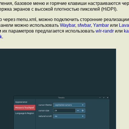
ления, базовое меню и горячие клавиши настраиваются че
ржка экранов с высокой плотностью пикселей (HiDPI).
о через menu.xml, можно подключить сторонние реализаци
 панели можно использовать
Waybar
,
sfwbar
,
Yambar
или
Lava
 их параметров предлагается использовать
wlr-randr
или
ka
k
.