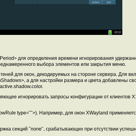
Period> для определения времени игнорирования удержани
реднамеренного выбора элементов или закрытия меню.
еней для окон, декодируемых на стороне сервера. Для вк
pShadows>, а для настройки размера и цвета добавлены св
active.shadow.color.
оляющее игнорировать запросы конфигурации от клиентов X
owRule type="">). Например, для окон XWayland применяетс
ержка секций "none", срабатывающих при отсутствии успеш