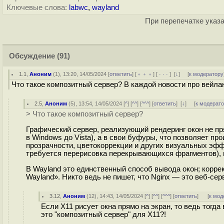
Ключевые слова:
labwc
,
wayland
При перепечатке указа
Обсуждение
(91)
1.1
,
Аноним
(
1
), 13:20, 14/05/2024 [
ответить
] [
﹢﹢﹢
] [
· · ·
]
[
↓
] [
к модератору
Что такое композитный сервер? В каждой новости про вейлан
2.5
,
Аноним
(
5
), 13:54, 14/05/2024 [
^
] [
^^
] [
^^^
] [
ответить
]
[
↓
] [
к модерат
> Что такое композитный сервер?
Графический сервер, реализующий рендеринг окон не пря
в Windows до Vista), а в свои буфуры, что позволяет п
прозрачности, цветокоррекции и других визуальных эфф
требуется перерисовка перекрывающихся фрагментов), 
В Wayland это единственный способ вывода окон; корре
Wayland». Никто ведь не пишет, что Nginx — это веб-сер
3.12
,
Аноним
(
12
), 14:43, 14/05/2024 [
^
] [
^^
] [
^^^
] [
ответить
]
[
к мод
Если X11 рисует окна прямо на экран, то ведь тогд
это "композитный сервер" для X11?!