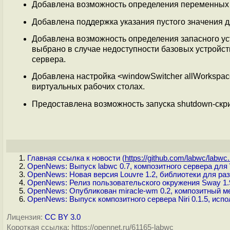
Добавлена возможность определения переменных ок
Добавлена поддержка указания пустого значения д
Добавлена возможность определения запасного 
выбрано в случае недоступности базовых устройст
сервера.
Добавлена настройка <windowSwitcher allWorkspac
виртуальных рабочих столах.
Предоставлена возможность запуска shutdown-скр
Главная ссылка к новости (
https://github.com/labwc/labwc.
OpenNews: Выпуск labwc 0.7, композитного сервера для
OpenNews: Новая версия Louvre 1.2, библиотеки для ра
OpenNews: Релиз пользовательского окружения Sway 1.
OpenNews: Опубликован miracle-wm 0.2, композитный ме
OpenNews: Выпуск композитного сервера Niri 0.1.5, исп
Лицензия:
CC BY 3.0
Короткая ссылка: https://opennet.ru/61165-labwc