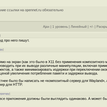
ние ссылки на opennet.ru обязательно
Ajax
|
1 уровень
|
Линейный
|
+/-
|
Раскры
]
д про него пишут.
ору
]
мо на экран (как это было в X11 без применения композитного 
роизводить при их выводе различные манипуляции, включая прим
ектов, а также минимизировать издержки при переключении окон
ценой увеличения потребления памяти и задержки вывода.
ктнее было бы написать не «композитный сервер для Wayland», 
вер для HTTP.
ератору
]
а все приложения должны были выглядить одинаково. А может быт