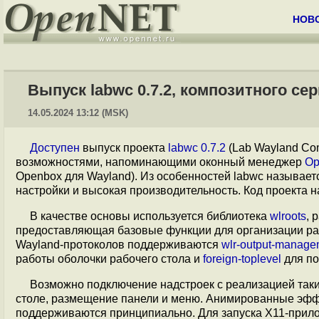
НОВ
Выпуск labwc 0.7.2, композитного се
14.05.2024 13:12 (MSK)
Доступен
выпуск проекта
labwc 0.7.2
(Lab Wayland Com
возможностями, напоминающими оконный менеджер
Op
Openbox для Wayland). Из особенностей labwc называе
настройки и высокая производительность. Код проекта 
В качестве основы используется библиотека
wlroots
, 
предоставляющая базовые функции для организации ра
Wayland-протоколов поддерживаются
wlr-output-manage
работы оболочки рабочего стола и
foreign-toplevel
для по
Возможно подключение надстроек с реализацией таки
столе, размещение панели и меню. Анимированные эффе
поддерживаются принципиально. Для запуска X11-прило