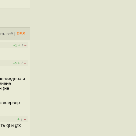
ть всё
|
RSS
+
–
/
+1
+
–
/
+5
менеждера и
енеие
 (не
а «сервер
+
–
/
ь qt и gtk