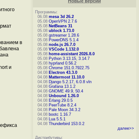
Новые версии
итного
Программы:
06.08
mesa 3d 26.2
05.08
OpenVPN 2.7.6
ормат
05.08
NetBeans 31
05.08
ublock 1.73.0
05.08
gstreamer 1.28.6
05.08
PowerDNS 5.1.4
ованием в
05.08
node.js 26.7.0
обавлена
05.08
VSCode 1.132.0
05.08
home-assistant 2026.8.0
рана
05.08
Python 3.13.15, 3.14.7
05.08
hyprland 0.56.2
ort и
05.08
Chrome 151.0.7922.75
04.08
Electron 43.3.0
04.08
Mattermost 11.10.0
04.08
Django 5.2.17, 6.0.8
vln
04.08
Grafana 13.1.2
04.08
GNOME 49.9, 50.4
04.08
Unbound 1.26.0
04.08
Erlang 29.0.5
04.08
PeerTube 8.2.4
04.08
Pale Moon 34.3.2
04.08
bootc 1.16.7
04.08
Lua 5.5.1
04.08
Thunderbird 153.0.2
рефикса
далее>>
Дистрибутивы: