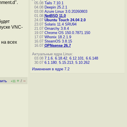
ment.d".
05.08
Tails 7.10.1
04.08
Deepin 25.2.1
03.08
Azure Linux 3.0.20260803
01.08
NetBSD 11.0
24.07
Ubuntu Touch 24.04 2.0
удет
23.07
Solaris 11.4 SRU94
пуске VNC-
21.07
Omarchy 3.8.4
19.07
Chrome OS 150.0.7871.150
17.07
Whonix 18.2.1.9
16.07
SteamOS 3.8.15
 на всех
16.07
OPNsense 26.7
Актуальные ядра Linux:
03.08
7.1.6
,
6.18.42
,
6.12.101
,
6.6.148
30.07
6.1.180
,
5.15.213
,
5.10.262
Изменения в ядре 7.2
+
–
вить
/
+11