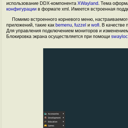
использование DDX-компонента
XWayland
. Тема оформ
конфигурации
в формате xml. Имеется встроенная подде
Помимо встроенного корневого меню, настраиваемог
приложений, такие как
bemenu
,
fuzzel
и
wofi
. В качестве
Для управления подключением мониторов и изменением
Блокировка экрана осуществляется при помощи
swayloc