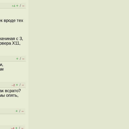
+
–
/
+4
к вроде тех
ачиная с 3,
рвера X11,
+
–
/
и,
ам
+
–
/
–2
ак всрато?
мы опять,
+
–
/
+
–
/
–4