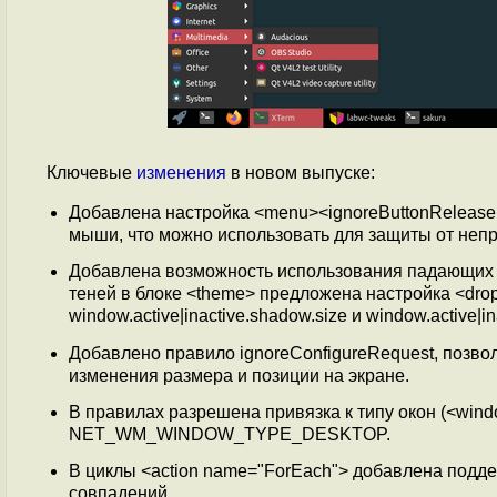
Ключевые
изменения
в новом выпуске:
Добавлена настройка <menu><ignoreButtonRelease
мыши, что можно использовать для защиты от неп
Добавлена возможность использования падающих т
теней в блоке <theme> предложена настройка <dro
window.active|inactive.shadow.size и window.active|in
Добавлено правило ignoreConfigureRequest, позв
изменения размера и позиции на экране.
В правилах разрешена привязка к типу окон (<wind
NET_WM_WINDOW_TYPE_DESKTOP.
В циклы <action name="ForEach"> добавлена подд
совпадений.