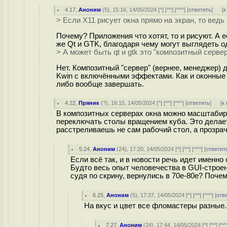
4.17
,
Аноним
(
5
), 15:16, 14/05/2024 [
^
] [
^^
] [
^^^
] [
ответить
]
[
к
> Если X11 рисует окна прямо на экран, то вед
Почему? Приложения что хотят, то и рисуют. А 
же Qt и GTK, благодаря чему могут выглядеть о
> А может быть qt и gtk это "композитный сервер
Нет. Композитный "сервер" (вернее, менеджер) 
Kwin с включёнными эффектами. Как и оконные
либо вообще завершать.
4.22
,
Пряник
(
?
), 16:15, 14/05/2024 [
^
] [
^^
] [
^^^
] [
ответить
]
[
к
В композитных серверах окна можно масштабиро
переключать столы вращением куба. Это делает
расстреливаешь не сам рабочий стол, а прозра
5.24
,
Аноним
(
24
), 17:20, 14/05/2024 [
^
] [
^^
] [
^^^
] [
ответит
Если всё так, и в новости речь идет именно
Будто весь опыт человечества в GUI-строен
судя по скрину, вернулись в 70е-80е? Поче
6.25
,
Аноним
(
5
), 17:37, 14/05/2024 [
^
] [
^^
] [
^^^
] [
отв
На вкус и цвет все фломастеры разные
7.27
,
Аноним
(
24
), 17:44, 14/05/2024 [
^
] [
^^
] [
^^