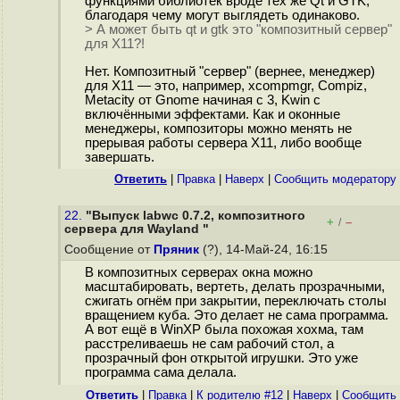
функциями библиотек вроде тех же Qt и GTK,
благодаря чему могут выглядеть одинаково.
> А может быть qt и gtk это "композитный сервер"
для X11?!
Нет. Композитный "сервер" (вернее, менеджер)
для X11 — это, например, xcompmgr, Compiz,
Metacity от Gnome начиная с 3, Kwin с
включёнными эффектами. Как и оконные
менеджеры, композиторы можно менять не
прерывая работы сервера X11, либо вообще
завершать.
Ответить
|
Правка
|
Наверх
|
Cообщить модератору
22.
"Выпуск labwc 0.7.2, композитного
+
–
/
сервера для Wayland "
Сообщение от
Пряник
(?), 14-Май-24, 16:15
В композитных серверах окна можно
масштабировать, вертеть, делать прозрачными,
сжигать огнём при закрытии, переключать столы
вращением куба. Это делает не сама программа.
А вот ещё в WinXP была похожая хохма, там
расстреливаешь не сам рабочий стол, а
прозрачный фон открытой игрушки. Это уже
программа сама делала.
Ответить
|
Правка
|
К родителю #12
|
Наверх
|
Cообщить