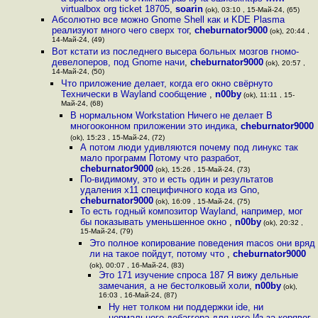
virtualbox org ticket 18705
,
soarin
(ok), 03:10 , 15-Май-24, (65)
Абсолютно все можно Gnome Shell как и KDE Plasma
реализуют много чего сверх тог
,
cheburnator9000
(ok), 20:44 ,
14-Май-24, (49)
Вот кстати из последнего высера больных мозгов гномо-
девелоперов, под Gnome начи
,
cheburnator9000
(ok), 20:57 ,
14-Май-24, (50)
Что приложение делает, когда его окно свёрнуто
Технически в Wayland сообщение
,
n00by
(ok), 11:11 , 15-
Май-24, (68)
В нормальном Workstation Ничего не делает В
многооконном приложении это индика
,
cheburnator9000
(ok), 15:23 , 15-Май-24, (72)
А потом люди удивляются почему под линукс так
мало программ Потому что разработ
,
cheburnator9000
(ok), 15:26 , 15-Май-24, (73)
По-видимому, это и есть один и результатов
удаления x11 специфичного кода из Gno
,
cheburnator9000
(ok), 16:09 , 15-Май-24, (75)
То есть годный композитор Wayland, например, мог
бы показывать уменьшенное окно
,
n00by
(ok), 20:32 ,
15-Май-24, (79)
Это полное копирование поведения macos они вряд
ли на такое пойдут, потому что
,
cheburnator9000
(ok), 00:07 , 16-Май-24, (83)
Это 171 изучение спроса 187 Я вижу дельные
замечания, а не бестолковый холи
,
n00by
(ok),
16:03 , 16-Май-24, (87)
Ну нет толком ни поддержки ide, ни
нормального дебаггера для него Из-за корявог
,