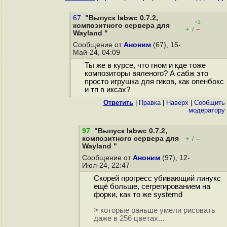
67.
"Выпуск labwc 0.7.2,
+1
композитного сервера для
+
–
/
Wayland "
Сообщение от
Аноним
(67), 15-
Май-24, 04:09
Ты же в курсе, что гном и кде тоже
композиторы вяленого? А сабж это
просто игрушка для гиков, как опенбокс
и тп в иксах?
Ответить
|
Правка
|
Наверх
|
Cообщить
модератору
97
.
"Выпуск labwc 0.7.2,
композитного сервера для
+
–
/
Wayland "
Сообщение от
Аноним
(97), 12-
Июл-24, 22:47
Скорей прогресс убивающий линукс
ещё больше, сегрегированием на
форки, как то же systemd
> которые раньше умели рисовать
даже в 256 цветах...