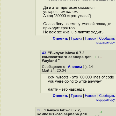
Да и этот протокол оказался
устаревшим калом.
А код "80000 строк ужаса")
Слава богу на смену мясной лошадки
приходит трактор.
Не всю же жизнь в лаптях ходить.
Ответить
|
Правка
|
Наверх
|
Cообщить
модератору
43.
"Выпуск labwc 0.7.2,
композитного сервера для
+
–
/
Wayland "
Сообщение от
Аноним
(-), 14-
Май-24, 20:04
кхм, wlroots - это "60,000 lines of code
you were going to write anyway"
лапти - это навсегда
Ответить
|
Правка
|
Наверх
|
Cообщить
модератору
36.
"Выпуск labwc 0.7.2,
+2
композитного сервера для
+
–