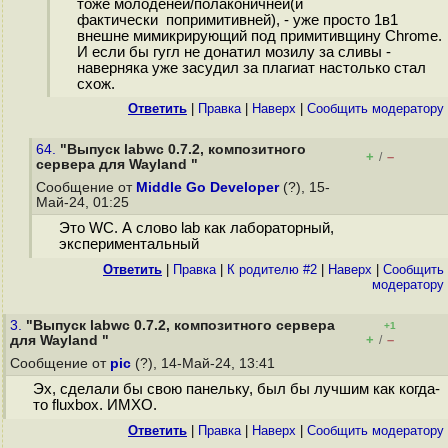
тоже молодёней/полаконичней(и
фактически попримитивней), - уже просто 1в1
внешне мимикрирующий под примитивщину Chrome.
И если бы гугл не донатил мозилу за сливы -
наверняка уже засудил за плагиат настолько стал
схож.
Ответить
|
Правка
|
Наверх
|
Cообщить модератору
64.
"Выпуск labwc 0.7.2, композитного
+
–
/
сервера для Wayland "
Сообщение от
Middle Go Developer
(?), 15-
Май-24, 01:25
Это WC. А слово lab как лабораторный,
экспериментальный
Ответить
|
Правка
|
К родителю #2
|
Наверх
|
Cообщить
модератору
3.
"Выпуск labwc 0.7.2, композитного сервера
+1
+
–
для Wayland "
/
Сообщение от
pic
(?), 14-Май-24, 13:41
Эх, сделали бы свою панельку, был бы лучшим как когда-
то fluxbox. ИМХО.
Ответить
|
Правка
|
Наверх
|
Cообщить модератору