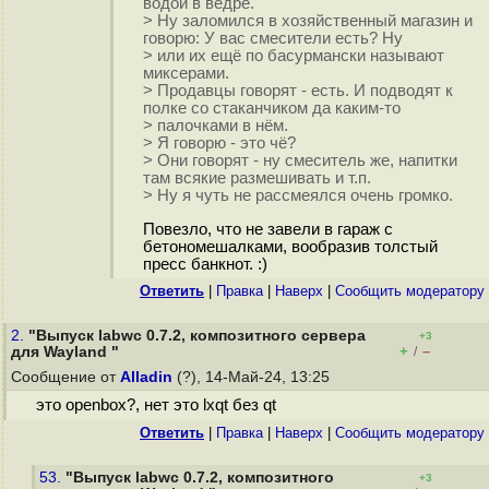
водой в ведре.
> Ну заломился в хозяйственный магазин и
говорю: У вас смесители есть? Ну
> или их ещё по басурмански называют
миксерами.
> Продавцы говорят - есть. И подводят к
полке со стаканчиком да каким-то
> палочками в нём.
> Я говорю - это чё?
> Они говорят - ну смеситель же, напитки
там всякие размешивать и т.п.
> Ну я чуть не рассмеялся очень громко.
Повезло, что не завели в гараж с
бетономешалками, вообразив толстый
пресс банкнот. :)
Ответить
|
Правка
|
Наверх
|
Cообщить модератору
2.
"Выпуск labwc 0.7.2, композитного сервера
+3
+
–
для Wayland "
/
Сообщение от
Alladin
(?), 14-Май-24, 13:25
это openbox?, нет это lxqt без qt
Ответить
|
Правка
|
Наверх
|
Cообщить модератору
53.
"Выпуск labwc 0.7.2, композитного
+3