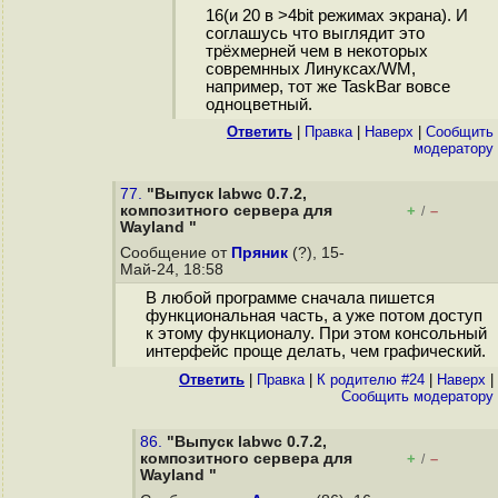
16(и 20 в >4bit режимах экрана). И
соглашусь что выглядит это
трёхмерней чем в некоторых
совремнных Линуксах/WM,
например, тот же TaskBar вовсе
одноцветный.
Ответить
|
Правка
|
Наверх
|
Cообщить
модератору
77.
"Выпуск labwc 0.7.2,
композитного сервера для
+
–
/
Wayland "
Сообщение от
Пряник
(?), 15-
Май-24, 18:58
В любой программе сначала пишется
функциональная часть, а уже потом доступ
к этому функционалу. При этом консольный
интерфейс проще делать, чем графический.
Ответить
|
Правка
|
К родителю #24
|
Наверх
|
Cообщить модератору
86.
"Выпуск labwc 0.7.2,
композитного сервера для
+
–
/
Wayland "