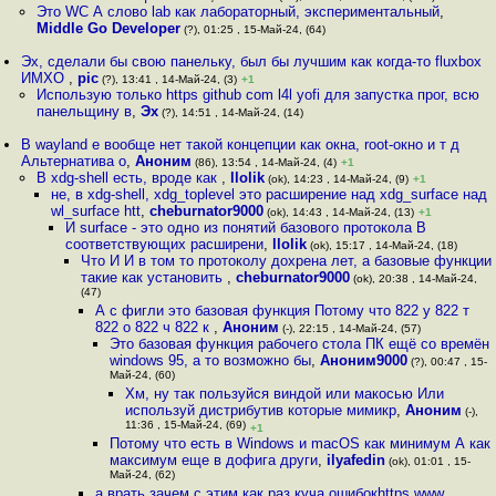
Это WC А слово lab как лабораторный, экспериментальный
,
Middle Go Developer
(?), 01:25 , 15-Май-24, (64)
Эх, сделали бы свою панельку, был бы лучшим как когда-то fluxbox
ИМХО
,
pic
(?), 13:41 , 14-Май-24, (3)
+1
Использую только https github com l4l yofi для запустка прог, всю
панельщину в
,
Эх
(?), 14:51 , 14-Май-24, (14)
В wayland е вообще нет такой концепции как окна, root-окно и т д
Альтернатива o
,
Аноним
(86), 13:54 , 14-Май-24, (4)
+1
В xdg-shell есть, вроде как
,
llolik
(ok), 14:23 , 14-Май-24, (9)
+1
не, в xdg-shell, xdg_toplevel это расширение над xdg_surface над
wl_surface htt
,
cheburnator9000
(ok), 14:43 , 14-Май-24, (13)
+1
И surface - это одно из понятий базового протокола В
соответствующих расширени
,
llolik
(ok), 15:17 , 14-Май-24, (18)
Что И И в том то протоколу дохрена лет, а базовые функции
такие как установить
,
cheburnator9000
(ok), 20:38 , 14-Май-24,
(47)
А с фигли это базовая функция Потому что 822 у 822 т
822 о 822 ч 822 к
,
Аноним
(-), 22:15 , 14-Май-24, (57)
Это базовая функция рабочего стола ПК ещё со времён
windows 95, а то возможно бы
,
Аноним9000
(?), 00:47 , 15-
Май-24, (60)
Хм, ну так пользуйся виндой или макосью Или
используй дистрибутив которые мимикр
,
Аноним
(-),
11:36 , 15-Май-24, (69)
+1
Потому что есть в Windows и macOS как минимум А как
максимум еще в дофига други
,
ilyafedin
(ok), 01:01 , 15-
Май-24, (62)
а врать зачем с этим как раз куча ошибокhttps www