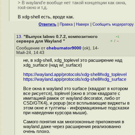
> В wayland'е вообще нет такой концепции как окна,
root-окно и т.д.
В xdg-shell есть, вроде как.
Ответить
|
Правка
|
Наверх
|
Cообщить модератору
13.
"Выпуск labwc 0.7.2, композитного
+1
+
–
сервера для Wayland "
/
Сообщение от
cheburnator9000
(ok), 14-
Май-24, 14:43
не, в xdg-shell, xdg_toplevel это расширение над
xdg_surface (над wl_surface)
https://wayland.app/protocols/xdg-shell#xdg_toplevel
https://wayland.app/protocols/xdg-shell#xdg_surface
Все окна в wayland это surface (квадрат в котором
все рисуется), toplevel (окно в этом квадрате с
имитацией рамок от wayland decorator, либо от
CSD/GTK4), и popup (все всплывающие виджеты в
этом окне и тултипы - информационные подсказки
при наведении курсора мыши).
Самого понятия как многооконные приложения в
wayland даже через расширения реализованно
очень плохо.