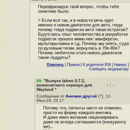
Перефразирую твой вопрос, чтобы тебе
понятнее было.
> Если всё так, и в новости речь идет
именно о новом двигателе для авто, тогда
почему тогда подвеска авто такая встратая?
Будто весь опыт человечества в разработке
подвесок прошел мимо них: макферсон,
мультирычажка и т.д. Почему мы опять, судя
по рулевым тягам, вернулись в 70е-80е?
Почему любители этого нового двигателя
такие луддиты?
Ответить
|
Правка
|
К родителю #24
|
Наверх
|
Cообщить модератору
99
.
"Выпуск labwc 0.7.2,
композитного сервера для
+
–
/
Wayland "
Сообщение от
Аноним другой
(?), 12-
Июл-24, 23:17
Потому что, патенты никто не отменял,
просто на форму каждого винтика.
И даже имея желания лицензировать
даже не всегда соглашаются (конкуренту
же)...