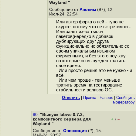
Wayland "
Сообщение от
Аноним
(97), 12-
Июл-24, 22:54
Или автор форка о ней - тупо не
вкурсе, потому что не встретилось.
Или занят из-за тысяч
пакетов(нередко в добавок
дублирующих друг друга
функционально но обязятельно со
своим уникальным изъяном
фирменным), и без этого ноу-хау
на которые он вынужден тратить
своё время.
Или просто решил это не нужно - и
всё.
Или чем проще - тем меньше
тратить время на тестирование
стабильности релизов ОС.
Ответить
|
Правка
|
Наверх
|
Cообщить
модератору
80.
"Выпуск labwc 0.7.2,
композитного сервера для
+
–
/
Wayland "
Сообщение от
Оппозиция
(?), 15-
Май-24, 20:57