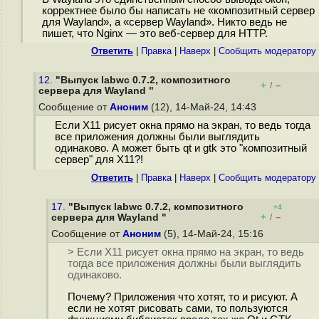
корректнее было бы написать не «композитный сервер
для Wayland», а «сервер Wayland». Никто ведь не
пишет, что Nginx — это веб-сервер для HTTP.
Ответить
|
Правка
|
Наверх
|
Cообщить модератору
12.
"Выпуск labwc 0.7.2, композитного
+
–
/
сервера для Wayland "
Сообщение от
Аноним
(12), 14-Май-24, 14:43
Если X11 рисует окна прямо на экран, то ведь тогда
все приложения должны были выглядить
одинаково. А может быть qt и gtk это "композитный
сервер" для X11?!
Ответить
|
Правка
|
Наверх
|
Cообщить модератору
17.
"Выпуск labwc 0.7.2, композитного
+4
+
–
сервера для Wayland "
/
Сообщение от
Аноним
(5), 14-Май-24, 15:16
> Если X11 рисует окна прямо на экран, то ведь
тогда все приложения должны были выглядить
одинаково.
Почему? Приложения что хотят, то и рисуют. А
если не хотят рисовать сами, то пользуются