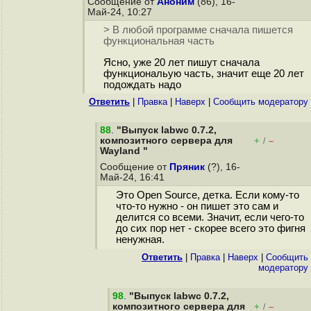
Сообщение от
Аноним
(86), 16-
Май-24, 10:27
> В любой программе сначала пишется
функциональная часть
Ясно, уже 20 лет пишут сначала
функциональую часть, значит еще 20 лет
подождать надо
Ответить
|
Правка
|
Наверх
|
Cообщить модератору
88
.
"Выпуск labwc 0.7.2,
композитного сервера для
+
–
/
Wayland "
Сообщение от
Пряник
(?), 16-
Май-24, 16:41
Это Open Source, детка. Если кому-то
что-то нужно - он пишет это сам и
делится со всеми. Значит, если чего-то
до сих пор нет - скорее всего это фигня
ненужная.
Ответить
|
Правка
|
Наверх
|
Cообщить
модератору
98
.
"Выпуск labwc 0.7.2,
композитного сервера для
+
–
/