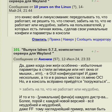
+
–
сервера для Wayland "
/
Сообщение от
10 years on the Linux
(?), 14-
Май-24, 21:44
это юникс-вей и линуксомания: переделывать то, что
работает, не решить то, что глючит, забить на то, что не
работает или неудобно, забить на пользователей, у
которых есть личная жизнь, сделав свои уникальные
конфиги и параметры в консоли
Ответить
|
Правка
|
Наверх
|
Cообщить модератору
101
.
"Выпуск labwc 0.7.2, композитного
+
–
/
сервера для Wayland "
Сообщение от
Аноним
(97), 12-Июл-24, 23:33
Да, даже когда они же(и особенно - избыточные
параметры в стили активиции или нет окна от
мышки... итп), - в GUI конфигураторе! И даже
нескольких, а то и в разных местах гл.меню ОС!
Но, и в консоль всёравно приёдётся "погружаться"...
> забить на то, что не работает или неудобно,
И то и то - [уникальная] фича(и) каждого дистр-ва...
Более, порой с каждой новой версией - всё
неудобней и неудобней,
даже FF тому нагляднейший пример, желая быть