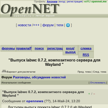
Профиль:
Аноним
(
вход
|
регистрация
)
неRU
opennet.me
[
новости
/
+++
|
форум
|
теги
|
]
форумы
правила/FAQ
поиск
регистрация
вход/
слежка
выход
RSS
"Выпуск labwc 0.7.2, композитного сервера для
Wayland "
Вариант для распечатки
Пред. тема
|
След. тема
Форум
Разговоры, обсуждение новостей
Изначальное сообщение
[
Отслеживать
]
"Выпуск labwc 0.7.2, композитного сервера для
+
–
/
Wayland "
Сообщение от
opennews
(??), 14-Май-24, 13:20
Доступен выпуск проекта labwc 0.7.2 (Lab Wayland