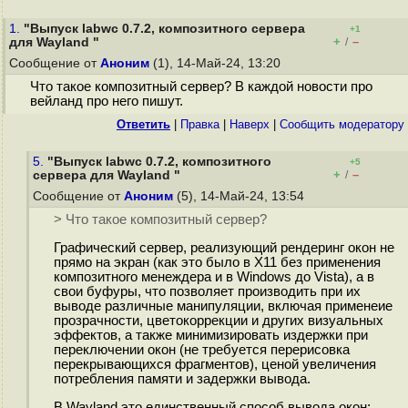
1.
"Выпуск labwc 0.7.2, композитного сервера
+1
+
–
для Wayland "
/
Сообщение от
Аноним
(1), 14-Май-24, 13:20
Что такое композитный сервер? В каждой новости про
вейланд про него пишут.
Ответить
|
Правка
|
Наверх
|
Cообщить модератору
5.
"Выпуск labwc 0.7.2, композитного
+5
+
–
сервера для Wayland "
/
Сообщение от
Аноним
(5), 14-Май-24, 13:54
> Что такое композитный сервер?
Графический сервер, реализующий рендеринг окон не
прямо на экран (как это было в X11 без применения
композитного менеждера и в Windows до Vista), а в
свои буфуры, что позволяет производить при их
выводе различные манипуляции, включая применеие
прозрачности, цветокоррекции и других визуальных
эффектов, а также минимизировать издержки при
переключении окон (не требуется перерисовка
перекрывающихся фрагментов), ценой увеличения
потребления памяти и задержки вывода.
В Wayland это единственный способ вывода окон;