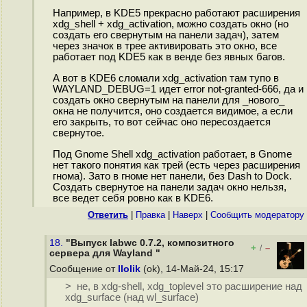
Например, в KDE5 прекрасно работают расширения
xdg_shell + xdg_activation, можно создать окно (но
создать его свернутым на панели задач), затем
через значок в трее активировать это окно, все
работает под KDE5 как в венде без явных багов.
А вот в KDE6 сломали xdg_activation там тупо в
WAYLAND_DEBUG=1 идет error not-granted-666, да и
создать окно свернутым на панели для _нового_
окна не получится, оно создается видимое, а если
его закрыть, то вот сейчас оно пересоздается
свернутое.
Под Gnome Shell xdg_activation работает, в Gnome
нет такого понятия как трей (есть через расширения
гнома). Зато в гноме нет панели, без Dash to Dock.
Создать свернутое на панели задач окно нельзя,
все ведет себя ровно как в KDE6.
Ответить
|
Правка
|
Наверх
|
Cообщить модератору
18.
"Выпуск labwc 0.7.2, композитного
+
–
/
сервера для Wayland "
Сообщение от
llolik
(ok), 14-Май-24, 15:17
> не, в xdg-shell, xdg_toplevel это расширение над
xdg_surface (над wl_surface)