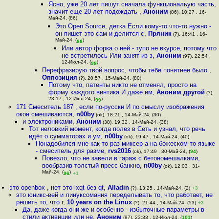
Ясно, уже 20 лет пишут сначала функциональую часть,
значит еще 20 лет подождать
,
Аноним
(86), 10:27 , 16-
Май-24, (86)
Это Open Source, детка Если кому-то что-то нужно -
он пишет это сам и делится с
,
Пряник
(?), 16:41 , 16-
Май-24, (
)
88
Или автор форка о ней - тупо не вкурсе, потому что
не встретилось Или занят из-з
,
Аноним
(97), 22:54 ,
12-Июл-24, (
)
98
Перефразирую твой вопрос, чтобы тебе понятнее было
,
Оппозиция
(?), 20:57 , 15-Май-24, (80)
Потому что, патенты никто не отменял, просто на
форму каждого винтика И даже им
,
Аноним другой
(?),
23:17 , 12-Июл-24, (
)
99
171 Смеситель 187 , если по-русски И по смыслу изображения
окон смешиваются
,
n00by
(ok), 18:21 , 14-Май-24, (30)
и электрониками
,
Аноним
(38), 19:32 , 14-Май-24, (38)
Тот неловкий момент, когда полез в Сеть и узнал, что речь
идёт о сумматорах и ум
,
n00by
(ok), 19:47 , 14-Май-24, (40)
Понадобился мне как-то раз миксер а на божеском-то языке
- смеситель для разме
,
rvs2016
(ok), 17:49 , 30-Май-24, (
94
)
Повезло, что не завели в гараж с бетономешалками,
вообразив толстый пресс банкно
,
n00by
(ok), 12:03 , 31-
Май-24, (
)
96
+1
это openbox , нет это lxqt без qt
,
Alladin
(?), 13:25 , 14-Май-24, (2)
+3
это юникс-вей и линуксомания переделывать то, что работает, не
решить то, что г
,
10 years on the Linux
(?), 21:44 , 14-Май-24, (53)
+3
Да, даже когда они же и особенно - избыточные параметры в
стили активиции или не
,
Аноним
(97), 23:33 , 12-Июл-24, (
101
)