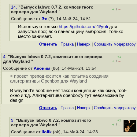
14.
"Выпуск labwc 0.7.2, композитного
+
–
/
сервера для Wayland "
Сообщение от
Эх
(?), 14-Май-24, 14:51
Использую только
https://github.com/l4l/yofi
для
запустка прог, всю панельщину выбросил, только
место занимает.
Ответить
|
Правка
|
Наверх
|
Cообщить модератору
4.
"Выпуск labwc 0.7.2, композитного сервера
+1
+
–
для Wayland "
/
Сообщение от
Аноним
(86), 14-Май-24, 13:54
> проект преподносится как попытка создания
альтернативы Openbox для Wayland
В wayland'е вообще нет такой концепции как окна, root-
окно и т.д. Альтернатива openbox'у тут невозможна by
design
Ответить
|
Правка
|
Наверх
|
Cообщить модератору
9.
"Выпуск labwc 0.7.2, композитного
+1
+
–
сервера для Wayland "
/
Сообщение от
llolik
(ok), 14-Май-24, 14:23