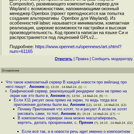
Compositor), развивающего композитный сервер для
Wayland с возможностями, напоминающими оконный
менеджер Openbox (проект преподносится как попытка
создания альтернативы Openbox для Wayland). Из
особенностей labwc называется минимализм, компактная
реализация, широкие возможности настройки и высокая
производительность. Код проекта написан на языке Си и
распространяется под лицензией GPLv2...
Подробнее:
https://www.opennet.ru/opennews/art.shtml?
num=61165
Ответить
|
Правка
|
Cообщить модератору
Оглавление
Что такое композитный сервер В каждой новости про вейланд про
него пишут
,
Аноним
(1), 13:20 , 14-Май-24, (1)
+1
Графический сервер, реализующий рендеринг окон не прямо на
экран как это было в
,
Аноним
(5), 13:54 , 14-Май-24, (5)
+5
Если X11 рисует окна прямо на экран, то ведь тогда все
приложения должны были вы
,
Аноним
(12), 14:43 , 14-Май-24, (12)
Почему Приложения что хотят, то и рисуют А если не хотят
рисовать сами, то пол
,
Аноним
(5), 15:16 , 14-Май-24, (17)
+4
В композитных серверах окна можно масштабировать,
вертеть, делать прозрачными, с
,
Пряник
(?), 16:15 , 14-Май-24, (22)
Если всё так, и в новости речь идет именно о композитном