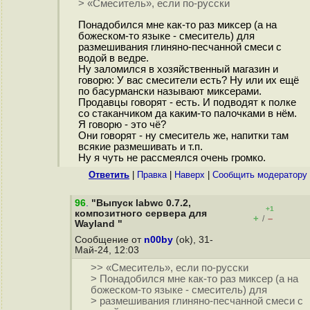
> «Смеситель», если по-русски
Понадобился мне как-то раз миксер (а на
божеском-то языке - смеситель) для
размешивания глиняно-песчанной смеси с
водой в ведре.
Ну заломился в хозяйственный магазин и
говорю: У вас смесители есть? Ну или их ещё
по басурмански называют миксерами.
Продавцы говорят - есть. И подводят к полке
со стаканчиком да каким-то палочками в нём.
Я говорю - это чё?
Они говорят - ну смеситель же, напитки там
всякие размешивать и т.п.
Ну я чуть не рассмеялся очень громко.
Ответить
|
Правка
|
Наверх
|
Cообщить модератору
96
.
"Выпуск labwc 0.7.2,
+1
композитного сервера для
+
–
/
Wayland "
Сообщение от
n00by
(ok), 31-
Май-24, 12:03
>> «Смеситель», если по-русски
> Понадобился мне как-то раз миксер (а на
божеском-то языке - смеситель) для
> размешивания глиняно-песчанной смеси с