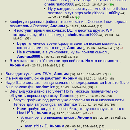
cheburnator9000
(ok), 20:10 , 16-Май-24, (
89
)
Ну у каждого свои вкусы, мне Gnome Builder
хватило, а тут https vala gitbook i
,
n00by
(ok),
12:09 , 17-Май-24, (
)
90
Конфигурационные файлы такие же как и в Openbox labwc сделан
любителями Openbox
,
Аноним
(-), 18:43 , 14-Май-24, (31)
И наступит время нескольких DE, и десятка других WM,
которые каждый по своему, п
,
cheburnator9000
(ok), 21:03 , 14-
Май-24, (51)
Будет отличное время Сразу отвалятся всякие маргиналы,
которые сами ничего не де
,
Аноним
(-), 22:06 , 14-Май-24, (55)
–1
Не в степени, а в умножении, ну вы поняли смысл
,
Аноним9000
(?), 00:51 , 15-Май-24, (61)
Это у клиента нет У композитора всё есть Но это не поможет
,
Аноним
(48), 20:43 , 14-Май-24, (48)
Выглядит хуже, чем TWM
,
Аноним
(86), 14:16 , 14-Май-24, (7)
+2
У меня на qemu он не работает
,
Аноним
(8), 14:19 , 14-Май-24, (8)
Надо было сделать принципиально не поддерживается Вот это было
бы в рамках фи
,
randomize
(?), 15:43 , 14-Май-24, (19)
+1
Вейланд уже давно это умеет Но ты можешь принудительно
обнулить переменную окру
,
Пряник
(?), 16:17 , 14-Май-24, (23)
Запуск графики под рутом уже сломали во имя бизапашности
Теперь для запуска gpa
,
randomize
(?), 19:41 , 14-Май-24, (39)
Если требуется диск переразбить, то лучше запускать его с
Live USB
,
Аноним
(-), 19:56 , 14-Май-24, (42)
–2
А если речь о внешнем диске
,
Аноним
(58), 22:19 , 14-Май-24,
(58)
man sfdisk D
,
Аноним
(59), 00:20 , 15-Май-24, (59)