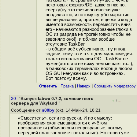
TaskBar'a - не сравнимо лучше ...чем, в
некоторых форках/DE, даже он же но,
сверху(ну это физиологически уже
неадекватно, и потому сугубо маркетинг
выше указанный, притом, ещё же и когда
имеется возможность переместить вниз
его - начинаются разнообразные глюки в
ОС из разряда не трогай говно чтобы не
завоняло оно!) и т.б.чем вообще
отсутсвие TaskBar,
- в общем всё субъективно... ну и под
задачи, кому то и в ч.н.для мультимедия-
только использования ОС - TaskBar не
нужен(хоть я и не вижу чем мешает то...),
в банковских терминалах вообще любой
OS GUI ненужен как и во встроенках.
Вот поэтому всему.
Ответить
|
Правка
|
Наверх
|
Cообщить модератору
30.
"Выпуск labwc 0.7.2, композитного
+
–
/
сервера для Wayland "
Сообщение от
n00by
(ok), 14-Май-24, 18:21
«Смеситель», если по-русски. И по смыслу:
изображения окон смешиваются с учётом
прозрачности (обычно они непрозрачные, потому
передний план заслоняет остальные). Но слово уже