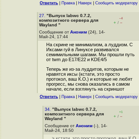
Ответить
|
Правка
|
Наверх
|
Cообщить модератору
27.
"Выпуск labwc 0.7.2,
–4
композитного сервера для
+
–
/
Wayland "
Сообщение от
Аноним
(24), 14-
Май-24, 17:44
На скрине не минимализм, а луддизм. С
Иксами гуй в Линуксе развивался
семимильными шагами. Мы прошли путь
от twm до E17/E22 и KDE4/5
Теперь же из-за луддитов, которым не
нравятся иксы (кстати, это просто
протокол, ваш К.О.) и которые не любят
прогресс, мы снова оказались в самом
начале, если взглянуть на скриншот
Ответить
|
Правка
|
Наверх
|
Cообщить модератору
34.
"Выпуск labwc 0.7.2,
+1
композитного сервера для
+
–
/
Wayland "
Сообщение от
Аноним
(-), 14-
Май-24, 18:50
> кстати, это просто протокол, ваш К.О.