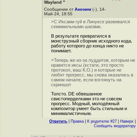
/
Wayland "
Сообщение от
Аноним
(-), 14-
Май-24, 18:55
>С Иксами гуй в Линуксе развивался
семимильными шагами.
В результате превратился в
монструзный сборник исходного кода,
работу которого до конца никто не
понимает.
>Теперь же из-за луддитов, которым не
нравятся иксы (кстати, это просто
протокол, ваш К.О.) и которые не
любят прогресс, мы снова оказались в
самом начале, если взглянуть на
скриншот
Толсто. DE обвешанное
свистоперделками это не совсем
прогресс. Модный, молодёжный
композитор умеет быть стильным и
минималистичным.
Ответить
|
Правка
|
К родителю #27
|
Наверх
|
Cообщить модератору