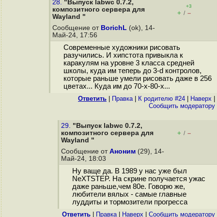
28.
"Выпуск labwc 0.7.2,
+3
композитного сервера для
+
–
/
Wayland "
Сообщение от
BorichL
(ok), 14-
Май-24, 17:56
Современные художники рисовать
разучились. И хипстота привыкла к
каракулям на уровне 3 класса средней
школы, куда им теперь до 3-d контролов,
которые раньше умели рисовать даже в 256
цветах... Куда им до 70-х-80-х...
Ответить
|
Правка
|
К родителю #24
|
Наверх
|
Cообщить модератору
29.
"Выпуск labwc 0.7.2,
композитного сервера для
+
–
/
Wayland "
Сообщение от
Аноним
(29), 14-
Май-24, 18:03
Ну ваще да. В 1989 у нас уже был
NeXTSTEP. На скрине получается ужас
даже раньше,чем 80е. Говорю же,
любители вялых - самые главные
луддиты и тормозители прогресса
Ответить
|
Правка
|
Наверх
|
Cообщить модератору