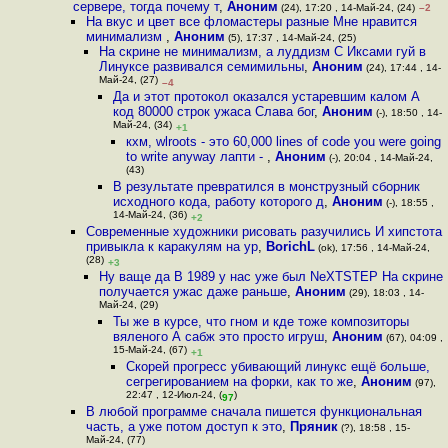
сервере, тогда почему т
,
Аноним
(24), 17:20 , 14-Май-24, (24)
–2
На вкус и цвет все фломастеры разные Мне нравится
минимализм
,
Аноним
(5), 17:37 , 14-Май-24, (25)
На скрине не минимализм, а луддизм С Иксами гуй в
Линуксе развивался семимильны
,
Аноним
(24), 17:44 , 14-
Май-24, (27)
–4
Да и этот протокол оказался устаревшим калом А
код 80000 строк ужаса Слава бог
,
Аноним
(-), 18:50 , 14-
Май-24, (34)
+1
кхм, wlroots - это 60,000 lines of code you were going
to write anyway лапти -
,
Аноним
(-), 20:04 , 14-Май-24,
(43)
В результате превратился в монструзный сборник
исходного кода, работу которого д
,
Аноним
(-), 18:55 ,
14-Май-24, (36)
+2
Современные художники рисовать разучились И хипстота
привыкла к каракулям на ур
,
BorichL
(ok), 17:56 , 14-Май-24,
(28)
+3
Ну ваще да В 1989 у нас уже был NeXTSTEP На скрине
получается ужас даже раньше
,
Аноним
(29), 18:03 , 14-
Май-24, (29)
Ты же в курсе, что гном и кде тоже композиторы
вяленого А сабж это просто игруш
,
Аноним
(67), 04:09 ,
15-Май-24, (67)
+1
Скорей прогресс убивающий линукс ещё больше,
сегрегированием на форки, как то же
,
Аноним
(97),
22:47 , 12-Июл-24, (
)
97
В любой программе сначала пишется функциональная
часть, а уже потом доступ к это
,
Пряник
(?), 18:58 , 15-
Май-24, (77)