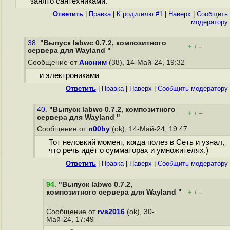
занято сантехниками.
Ответить
|
Правка
|
К родителю #1
|
Наверх
|
Cообщить
модератору
38.
"Выпуск labwc 0.7.2, композитного
+
–
/
сервера для Wayland "
Сообщение от
Аноним
(38), 14-Май-24, 19:32
и электрониками
Ответить
|
Правка
|
Наверх
|
Cообщить модератору
40.
"Выпуск labwc 0.7.2, композитного
+
–
/
сервера для Wayland "
Сообщение от
n00by
(ok), 14-Май-24, 19:47
Тот неловкий момент, когда полез в Сеть и узнал,
что речь идёт о сумматорах и умножителях.)
Ответить
|
Правка
|
Наверх
|
Cообщить модератору
94
.
"Выпуск labwc 0.7.2,
композитного сервера для Wayland "
+
–
/
Сообщение от
rvs2016
(ok), 30-
Май-24, 17:49