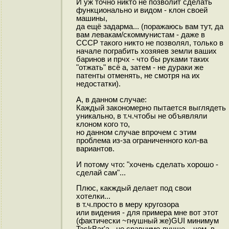
И уж точно никто не позволит сделать
функционально и видом - клон своей
машины,
да ещё задарма... (поражаюсь вам тут, да
вам левакам/скоммунистам - даже в
СССР такого никто не позволял, только в
начале пограбить хозяяев земли ваших
баринов и прчх - что бы руками таких
"отжать" всё а, затем - не дураки же
патенты отменять, не смотря на их
недостатки).
А, в данном случае:
Каждый закономерно пытается выглядеть
уникально, в т.ч.чтобы не объявляли
клоном кого то,
но данном случае впрочем с этим
проблема из-за ограниченного кол-ва
вариантов.
И потому что: "хочень сделать хорошо -
сделай сам"...
Плюс, какждый делает под свои
хотелки...
в т.ч.просто в меру кругозора
или видения - для примера мне вот этот
(фактически ~гнушный же)GUI минимум