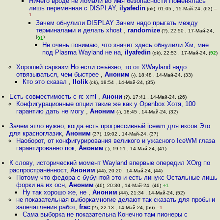
Ничего вроде не ломали во имя безопасности Поменялась
лишь переменная с DISPLAY
,
ilyafedin
(ok), 01:05 , 15-Май-24, (63)
–
1
Зачем обнулили DISPLAY Зачем надо прыгать между
терминалами и делать xhost
,
randomize
(?), 22:50 , 17-Май-24,
(
)
91
Не очень понимаю, что значит здесь обнулили Хм, мне
под Plasma Wayland не на
,
ilyafedin
(ok), 22:53 , 17-Май-24, (
92
)
Хороший сарказм Но если сеъёзно, то от XWayland надо
отвязываться, чем быстрее
,
Аноним
(-), 18:48 , 14-Май-24, (33)
Кто это сказал
,
llolik
(ok), 18:54 , 14-Май-24, (35)
Есть совместимость с rc xml
,
Анони
(?), 17:41 , 14-Май-24, (26)
Конфигурационные опции такие же как у Openbox Хотя, 100
гарантию дать не могу
,
Аноним
(-), 18:45 , 14-Май-24, (32)
Зачем этло нужно, когда есть прогрессивный icewm для иксов Это
для красноглазик
,
Аноним
(37), 19:02 , 14-Май-24, (37)
Наоборот, от конфигурирования великого и ужасного IceWM глаза
гарантированно пок
,
Аноним
(-), 19:51 , 14-Май-24, (41)
К слову, исторический момент Wayland впервые опередил XOrg по
распространённост
,
Аноним
(44), 20:20 , 14-Май-24, (44)
Потому что федора с бубунтой это и есть линукс Остальные лишь
форки на их осн
,
Аноним
(46), 20:30 , 14-Май-24, (46)
+1
Ну так хорошо же, не
,
Аноним
(44), 21:34 , 14-Май-24, (52)
не показательная выборкамногие делают так сказать для пробы и
запечатления работ
,
frac
(?), 22:13 , 14-Май-24, (56)
–1
Сама выборка не показательна Конечно там пионеры с