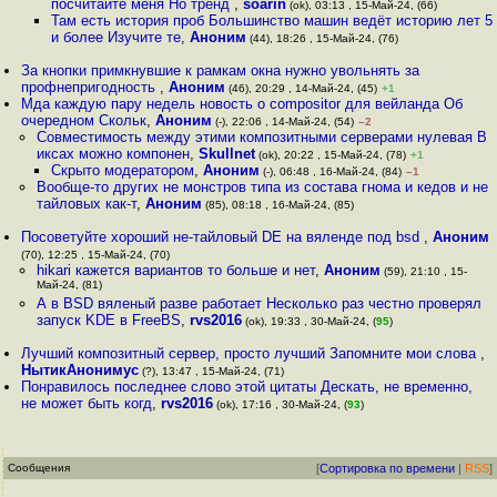
посчитайте меня Но тренд
,
soarin
(ok), 03:13 , 15-Май-24, (66)
Там есть история проб Большинство машин ведёт историю лет 5
и более Изучите те
,
Аноним
(44), 18:26 , 15-Май-24, (76)
За кнопки примкнувшие к рамкам окна нужно увольнять за
профнепригодность
,
Аноним
(46), 20:29 , 14-Май-24, (45)
+1
Мда каждую пару недель новость о сompositor для вейланда Об
очередном Скольк
,
Аноним
(-), 22:06 , 14-Май-24, (54)
–2
Совместимость между этими композитными серверами нулевая В
иксах можно компонен
,
Skullnet
(ok), 20:22 , 15-Май-24, (78)
+1
Скрыто модератором
,
Аноним
(-), 06:48 , 16-Май-24, (84)
–1
Вообще-то других не монстров типа из состава гнома и кедов и не
тайловых как-т
,
Аноним
(85), 08:18 , 16-Май-24, (85)
Посоветуйте хороший не-тайловый DE на вяленде под bsd
,
Аноним
(70), 12:25 , 15-Май-24, (70)
hikari кажется вариантов то больше и нет
,
Аноним
(59), 21:10 , 15-
Май-24, (81)
А в BSD вяленый разве работает Несколько раз честно проверял
запуск KDE в FreeBS
,
rvs2016
(ok), 19:33 , 30-Май-24, (
95
)
Лучший композитный сервер, просто лучший Запомните мои слова
,
НытикАнонимус
(?), 13:47 , 15-Май-24, (71)
Понравилось последнее слово этой цитаты Дескать, не временно,
не может быть когд
,
rvs2016
(ok), 17:16 , 30-Май-24, (
93
)
Сообщения
[
Сортировка по времени
|
RSS
]