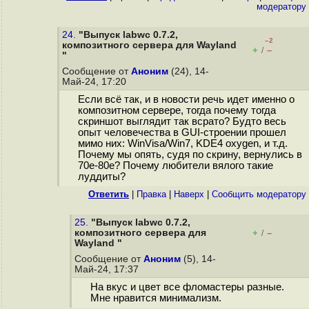
модератору
24.
"Выпуск labwc 0.7.2,
–2
композитного сервера для Wayland
+
–
/
"
Сообщение от
Аноним
(24), 14-
Май-24, 17:20
Если всё так, и в новости речь идет именно о
композитном сервере, тогда почему тогда
скриншот выглядит так всрато? Будто весь
опыт человечества в GUI-строении прошел
мимо них: WinVisa/Win7, KDE4 oxygen, и т.д.
Почему мы опять, судя по скрину, вернулись в
70е-80е? Почему любители вялого такие
луддиты?
Ответить
|
Правка
|
Наверх
|
Cообщить модератору
25.
"Выпуск labwc 0.7.2,
композитного сервера для
+
–
/
Wayland "
Сообщение от
Аноним
(5), 14-
Май-24, 17:37
На вкус и цвет все фломастеры разные.
Мне нравится минимализм.