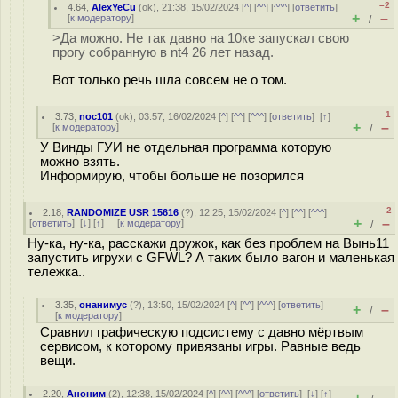
–2
4.64
,
AlexYeCu
(
ok
), 21:38, 15/02/2024 [
^
] [
^^
] [
^^^
] [
ответить
]
+
–
[
к модератору
]
/
>Да можно. Не так давно на 10ке запускал свою
прогу собранную в nt4 26 лет назад.
Вот только речь шла совсем не о том.
–1
3.73
,
noc101
(
ok
), 03:57, 16/02/2024 [
^
] [
^^
] [
^^^
] [
ответить
]
[
↑
]
+
–
[
к модератору
]
/
У Винды ГУИ не отдельная программа которую
можно взять.
Информирую, чтобы больше не позорился
–2
2.18
,
RANDOMIZE USR 15616
(
?
), 12:25, 15/02/2024 [
^
] [
^^
] [
^^^
]
+
–
[
ответить
]
[
↓
] [
↑
] [
к модератору
]
/
Ну-ка, ну-ка, расскажи дружок, как без проблем на Вынь11
запустить игрухи с GFWL? А таких было вагон и маленькая
тележка..
3.35
,
онанимус
(
?
), 13:50, 15/02/2024 [
^
] [
^^
] [
^^^
] [
ответить
]
+
–
/
[
к модератору
]
Сравнил графическую подсистему с давно мёртвым
сервисом, к которому привязаны игры. Равные ведь
вещи.
2.20
,
Аноним
(
2
), 12:38, 15/02/2024 [
^
] [
^^
] [
^^^
] [
ответить
]
[
↓
] [
↑
]