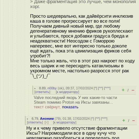
> Даже фрагментация это лучше, чем монополия
хорг.
Просто шедеврально, как дайвёрсити инклюзив
каша в голове прогрессирует во все поля!
Получаем дивный новый мир, где любому
дегенеративному мнению фриков рукоплескают
и улыбаются, прося добавки градуса бреда и
неадекватности! Неосодом с Гоморрою
наперевес, мне вот интересно только доколе
ещё ждать, пока эта цвиилизация фриков себя
угробит?!
Мне только жвль, что в этот раз накроет по ходу
весь шарик и не пересидеть катаклизьмы в
укромном месте, настолько разросся этот рак
¯\_(ツ)_/¯
8.89
,
n00by
(
ok
), 09:37, 17/02/2024 [
^
] [
^^
] [
^^^
]
+
–
/
[
ответить
]
[
к модератору
]
Valve последний якорь У них какие-то части
Steam помимо Proton на Иксы завязаны...
текст свёрнут,
показать
6.79
,
Аноним
(
79
), 01:38, 17/02/2024 [
^
] [
^^
] [
^^^
]
+
–
/
[
ответить
]
[
↑
] [
к модератору
]
Ну и к чему привело отсутствие фрагментации
Иксы? Нагромоздили все в одну кучу что
невозможно разобраться и переделать под