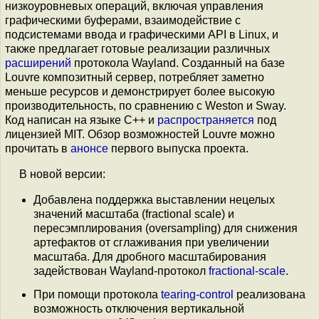
низкоуровневых операций, включая управления
графическими буферами, взаимодействие с
подсистемами ввода и графическими API в Linux, и
также предлагает готовые реализации различных
расширений
протокола Wayland. Созданный на базе
Louvre композитный сервер, потребляет заметно
меньше ресурсов и демонстрирует более высокую
производительность, по сравнению с Weston и Sway.
Код написан на языке С++ и
распространяется
под
лицензией MIT. Обзор возможностей Louvre можно
прочитать в
анонсе
первого выпуска проекта.
В новой версии:
Добавлена поддержка выставлении нецелых
значений масштаба (fractional scale) и
пересэмплирования (oversampling) для снижения
артефактов от сглаживания при увеличении
масштаба. Для дробного масштабирования
задействован Wayland-протокол
fractional-scale
.
При помощи протокола
tearing-control
реализована
возможность отключения вертикальной