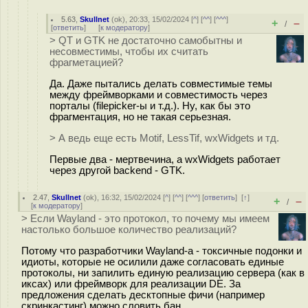
5.63
,
Skullnet
(
ok
), 20:33, 15/02/2024 [
^
] [
^^
] [
^^^
]
+
–
/
[
ответить
]
[
к модератору
]
> QT и GTK не достаточно самобытны и
несовместимы, чтобы их считать
фрагметацией?
Да. Даже пытались делать совместимые темы
между фреймворками и совместимость через
порталы (filepicker-ы и т.д.). Ну, как бы это
фрагментация, но не такая серьезная.
> А ведь еще есть Motif, LessTif, wxWidgets и тд.
Первые два - мертвечина, а wxWidgets работает
через другой backend - GTK.
2.47
,
Skullnet
(
ok
), 16:32, 15/02/2024 [
^
] [
^^
] [
^^^
] [
ответить
]
[
↑
]
+
–
/
[
к модератору
]
> Если Wayland - это протокол, то почему мы имеем
настолько большое количество реализаций?
Потому что разработчики Wayland-а - токсичные подонки и
идиоты, которые не осилили даже согласовать единые
протоколы, ни запилить единую реализацию сервера (как в
иксах) или фреймворк для реализации DE. За
предложения сделать десктопные фичи (например
скринкастинг) можно словить бан