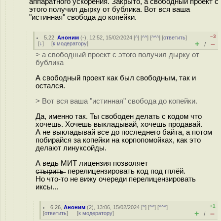
аппаратного ускорения. Закрыто, а свободный проект с
этого получил дырку от бублика. Вот вся ваша
"истинная" свобода до копейки.
–3
5.22
,
Аноним
(
-
), 12:52, 15/02/2024 [
^
] [
^^
] [
^^^
] [
ответить
]
+
–
[
↓
] [
к модератору
]
/
> а свободный проект с этого получил дырку от
бублика
А свободный проект как был свободным, так и
остался.
> Вот вся ваша "истинная" свобода до копейки.
Да, именно так. Ты свободен делать с кодом что
хочешь. Хочешь выкладывай, хочешь продавай.
А не выкладывай все до последнего байта, а потом
побирайся за копейки на корпопомойках, как это
делают линуксойды.
А ведь МИТ лицензия позволяет
с̶т̶ы̶р̶и̶т̶ь̶ перелицензировать код под гплёй.
Но что-то не вижу очереди перелицензировать
иксы...
+1
6.26
,
Аноним
(
2
), 13:06, 15/02/2024 [
^
] [
^^
] [
^^^
]
+
–
[
ответить
]
[
к модератору
]
/