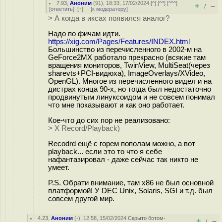
7.93
,
Аноним
(
91
), 18:33, 17/02/2024 [
^
] [
^^
] [
^^^
]
+
–
/
[
ответить
]
[
↑
] [
к модератору
]
> А когда в иксах появился аналог?
Надо по фичам идти.
https://xig.com/Pages/Features/INDEX.html
Большинство из перечисленного в 2002-м на
GeForce2MX работало прекрасно (всякие там
вращения мониторов, TwinView, MultiSeat(через
sharevts+PCI-видюха), ImageOverlays/XVideo,
OpenGL). Многое из перечисленного видел и на
дистрах конца 90-х, но тогда был недостаточно
продвинутым линуксоидом и не совсем понимал
что мне показывают и как оно работает.
Кое-что до сих пор не реализовано:
> X Record/Playback)
Recodrd ещё с горем пополам можно, а вот
playback... если это то что я себе
нафантазировал - даже сейчас так никто не
умеет.
P.S. Обрати внимание, там x86 не был основной
платформой! У DEC Unix, Solaris, SGI и т.д. был
совсем другой мир.
4.23
,
Аноним
(
-
), 12:58, 15/02/2024
Скрыто ботом-
+
–
/