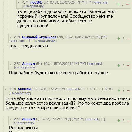
4.74
,
noc101
(
ok
), 03:58, 16/02/2024 [
^
] [
^^
] [
^^^
] [
ответить
]
+
–
/
[
к модератору
]
ты еще забыл добавить, всех кто пытается этот
порочный круг поломать! Сообщество хейтит и
делает по максимум, чтобы этого не
существовало!
2.21
,
Бывалый Смузихлёб
(
ok
), 12:52, 15/02/2024 [
^
] [
^^
] [
^^^
]
+
–
/
[
ответить
]
[
↑
] [
к модератору
]
там... неоднозначно
2.54
,
Аноним
(
54
), 19:34, 15/02/2024 [
^
] [
^^
] [
^^^
] [
ответить
]
+
–
/
[
к модератору
]
Под вайном будет скорее всего работать лучше.
1.29
,
Аноним
(
29
), 13:19, 15/02/2024 [
ответить
] [
﹢﹢﹢
] [
· · ·
]
[
↓
] [
↑
]
+
–
/
[
к модератору
]
Если Wayland - это протокол, то почему мы имеем настолько
большое количество реализаций? Кто-то хочет два пробела
в коде, кто-то четыре и никак иначе?
2.34
,
Аноним
(
-
), 13:43, 15/02/2024 [
^
] [
^^
] [
^^^
] [
ответить
]
[
↓
]
+
–
/
[
к модератору
]
Разные языки