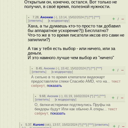
Открытым он, конечно, остался. Вот только не
получил, в своё время, полезной нужности.
7.28
,
Аноним
(
-
), 13:14, 15/02/2024 [
^
] [
^^
] [
^^^
]
+
–
/
[
ответить
]
[
к модератору
]
Хаха, а ты думаешь кто-то просто так добавил
бы аппаратное ускорение?)) Бесплатно?
Что-то же в то время писатели иксов его сами не
запилили?)
А так у тебя есть выбор - или ничего, или за
деньги.
И это намного лучше чем выбор из "ничего"
8.45
,
Аноним
(
-
), 15:42, 15/02/2024 [
^
] [
^^
] [
^^^
]
+
–
/
[
ответить
]
[
к модератору
]
А сильно в то время клепатели видеокарт
предоставляли спеки Спасибо AMD, что на...
текст
свёрнут,
показать
9.68
,
Аноним
(
-
), 01:19, 16/02/2024 [
^
] [
^^
] [
^^^
]
+
–
/
[
ответить
]
[
к модератору
]
О, белки-истерички подтянулись Пруфы на
бекдоры будут Или как обычно А откры...
текст
свёрнут,
показать
5.37
,
Kuromi
(
ok
), 13:57, 15/02/2024 [
^
] [
^^
] [
^^^
] [
ответить
]
+
–
/