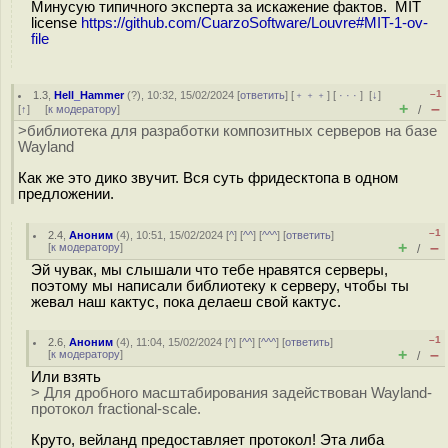
Минусую типичного эксперта за искажение фактов. MIT
license
https://github.com/CuarzoSoftware/Louvre#MIT-1-ov-
file
–1
1.3
,
Hell_Hammer
(
?
), 10:32, 15/02/2024 [
ответить
] [
﹢﹢﹢
] [
· · ·
]
[
↓
]
+
–
[
↑
] [
к модератору
]
/
>библиотека для разработки композитных серверов на базе
Wayland
Как же это дико звучит. Вся суть фридесктопа в одном
предложении.
–1
2.4
,
Аноним
(
4
), 10:51, 15/02/2024 [
^
] [
^^
] [
^^^
] [
ответить
]
+
–
[
к модератору
]
/
Эй чувак, мы слышали что тебе нравятся серверы,
поэтому мы написали библиотеку к серверу, чтобы ты
жевал наш кактус, пока делаеш свой кактус.
–1
2.6
,
Аноним
(
4
), 11:04, 15/02/2024 [
^
] [
^^
] [
^^^
] [
ответить
]
+
–
[
к модератору
]
/
Или взять
> Для дробного масштабирования задействован Wayland-
протокол fractional-scale.
Круто, вейланд предоставляет протокол! Эта либа