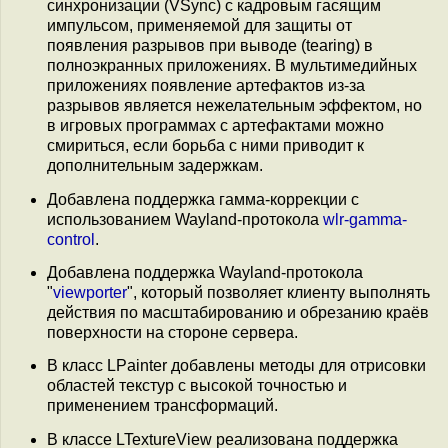
синхронизации (VSync) с кадровым гасящим
импульсом, применяемой для защиты от
появления разрывов при выводе (tearing) в
полноэкранных приложениях. В мультимедийных
приложениях появление артефактов из-за
разрывов является нежелательным эффектом, но
в игровых программах с артефактами можно
смириться, если борьба с ними приводит к
дополнительным задержкам.
Добавлена поддержка гамма-коррекции с
использованием Wayland-протокола
wlr-gamma-
control
.
Добавлена поддержка Wayland-протокола
"
viewporter
", который позволяет клиенту выполнять
действия по масштабированию и обрезанию краёв
поверхности на стороне сервера.
В класс LPainter добавлены методы для отрисовки
областей текстур с высокой точностью и
применением трансформаций.
В классе LTextureView реализована поддержка