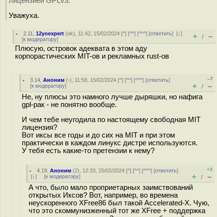
лицензией GPLv3.
Уважуха.
2.11
,
12yoexpert
(
ok
), 11:42, 15/02/2024 [
^
] [
^^
] [
^^^
] [
ответить
]
[
↓
]
+
–
/
[
к модератору
]
Плюсую, островок адеквата в этом аду
корпорастических MIT-ов и рекламных rust-ов
–7
3.14
,
Аноним
(
-
), 11:58, 15/02/2024 [
^
] [
^^
] [
^^^
] [
ответить
]
+
–
[
к модератору
]
/
Не, ну плюсы это намного лучше дыряшки, но нафига
gpl-рак - не понятно вообще.
И чем тебе неугодила по настоящему свободная MIT
лицензия?
Вот иксы все годы и до сих на MIT и при этом
практически в каждом линукс дистре используются.
У тебя есть какие-то претензии к нему?
+3
4.19
,
Аноним
(
2
), 12:33, 15/02/2024 [
^
] [
^^
] [
^^^
] [
ответить
]
+
–
[
↓
] [
к модератору
]
/
А что, было мало проприетарных заимствований
открытых Иксов? Вот, например, во времена
неускоренного XFree86 был такой Accelerated-X. Чую,
что это скоммунизженный тот же XFree + поддержка