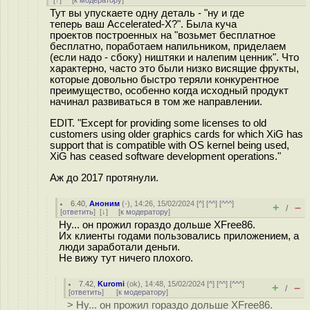
[
↑
] [
к модератору
]
Тут вы упускаете одну деталь - "ну и где
теперь ваш Accelerated-X?". Была куча
проектов построенных на "возьмет бесплатное
бесплатно, поработаем напильником, приделаем
(если надо - сбоку) ништяки и налепим ценник". Что
характерно, часто это были низко висящие фрукты,
которые довольно быстро теряли конкурентное
преимущество, особенно когда исходный продукт
начинал развиваться в том же направлении.
EDIT. "Except for providing some licenses to old
customers using older graphics cards for which XiG has
support that is compatible with OS kernel being used,
XiG has ceased software development operations."
Аж до 2017 протянули.
6.40
,
Аноним
(
-
), 14:26, 15/02/2024 [
^
] [
^^
] [
^^^
]
+
–
/
[
ответить
]
[
↓
] [
к модератору
]
Ну... он прожил гораздо дольше XFree86.
Их клиенты годами пользовались приложением, а
люди заработали деньги.
Не вижу тут ничего плохого.
7.42
,
Kuromi
(
ok
), 14:48, 15/02/2024 [
^
] [
^^
] [
^^^
]
+
–
/
[
ответить
]
[
к модератору
]
> Ну... он прожил гораздо дольше XFree86.