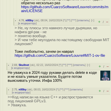
обратно несколько раз
https://github.com/CuarzoSoftware/Louvre/commits/m
ain/LICENSE
4.76
,
n00by
(
ok
), 08:04, 16/02/2024 [
^
] [
^^
] [
^^^
] [
ответить
]
[
↑
]
+
–
/
[
к модератору
]
> Не, ну плюсы это намного лучше дыряшки, но
нафига gpl-рак - не
> понятно вообще.
> И чем тебе неугодила по настоящему свободная MIT
лицензия?
Тоже любопытно, зачем он наврал
https://github.com/CuarzoSoftware/Louvre#MIT-1-ov-file
2.69
,
Skullnet
(
ok
), 02:22, 16/02/2024 [
^
] [
^^
] [
^^^
] [
ответить
]
[
↑
]
+
–
/
[
к модератору
]
Не уважуха в 2024 году руками делать delete в коде
и не юзать умные указатели. Будете потом
выискивать уточки. Инфа 100%
2.75
,
n00by
(
ok
), 08:03, 16/02/2024 [
^
] [
^^
] [
^^^
] [
ответить
]
+
–
/
[
к модератору
]
>>Код написан на языке С++ и распространяется
под лицензией GPLv3.
> Уважуха.