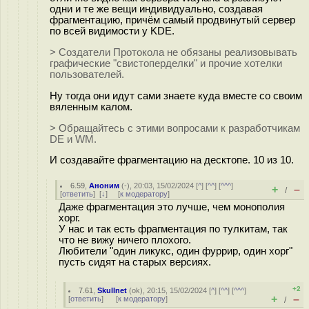
одни и те же вещи индивидуально, создавая
фрагментацию, причём самый продвинутый сервер
по всей видимости у KDE.
> Создатели Протокола не обязаны реализовывать
графические "свистоперделки" и прочие хотелки
пользователей.
Ну тогда они идут сами знаете куда вместе со своим
вяленным калом.
> Обращайтесь с этими вопросами к разработчикам
DE и WM.
И создавайте фрагментацию на десктопе. 10 из 10.
6.59
,
Аноним
(
-
), 20:03, 15/02/2024 [
^
] [
^^
] [
^^^
]
+
–
/
[
ответить
]
[
↓
] [
к модератору
]
Даже фрагментация это лучше, чем монополия
хорг.
У нас и так есть фрагментация по тулкитам, так
что не вижу ничего плохого.
Любители "один ликукс, один фуррир, один хорг"
пусть сидят на старых версиях.
+2
7.61
,
Skullnet
(
ok
), 20:15, 15/02/2024 [
^
] [
^^
] [
^^^
]
+
–
[
ответить
]
[
к модератору
]
/