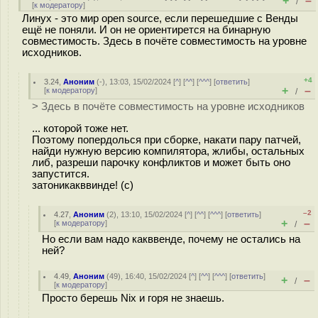
+
–
/
[
к модератору
]
Линух - это мир open source, если перешедшие с Венды
ещё не поняли. И он не ориентирется на бинарную
совместимость. Здесь в почёте совместимость на уровне
исходников.
+4
3.24
,
Аноним
(
-
), 13:03, 15/02/2024 [
^
] [
^^
] [
^^^
] [
ответить
]
+
–
[
к модератору
]
/
> Здесь в почёте совместимость на уровне исходников
... которой тоже нет.
Поэтому попердолься при сборке, накати пару патчей,
найди нужную версию компилятора, жлибы, остальных
либ, разреши парочку конфликтов и может быть оно
запустится.
затоникакввинде! (с)
–2
4.27
,
Аноним
(
2
), 13:10, 15/02/2024 [
^
] [
^^
] [
^^^
] [
ответить
]
+
–
[
к модератору
]
/
Но если вам надо какввенде, почему не остались на
ней?
4.49
,
Аноним
(
49
), 16:40, 15/02/2024 [
^
] [
^^
] [
^^^
] [
ответить
]
+
–
/
[
к модератору
]
Просто берешь Nix и горя не знаешь.