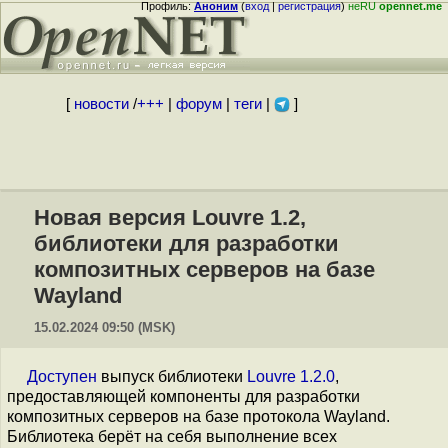
Профиль:
Аноним
(
вход
|
регистрация
)
неRU
opennet.me
[
новости
/
+++
|
форум
|
теги
|
]
Новая версия Louvre 1.2,
библиотеки для разработки
композитных серверов на базе
Wayland
15.02.2024 09:50 (MSK)
Доступен
выпуск библиотеки
Louvre 1.2.0
,
предоставляющей компоненты для разработки
композитных серверов на базе протокола Wayland.
Библиотека берёт на себя выполнение всех