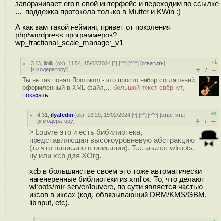
заворачивает его в свой интерфейс и переходим по ссылке
... поддежка протокола только в Mutter и KWin :)
А как вам такой нейминг, привет от поколения
php/wordpress программеров?
wp_fractional_scale_manager_v1
+1
3.13
,
llolik
(
ok
), 11:54, 15/02/2024 [
^
] [
^^
] [
^^^
] [
ответить
]
+
–
[
к модератору
]
/
Ты не так понял Протокол - это просто набор соглашений,
оформленный в XML-файл,...
большой текст свёрнут,
показать
+2
4.31
,
ilyafedin
(
ok
), 13:29, 15/02/2024 [
^
] [
^^
] [
^^^
] [
ответить
]
+
–
[
к модератору
]
/
> Louvre это и есть бибилиотека,
представляющая высокоуровневую абстракцию
(то что написано в описании). Т.е. аналог wlroots,
ну или xcb для XOrg.
xcb в большинстве своем это тоже автоматически
нагенеренные библиотеки из xml'ок. То, что делают
wlroots/mir-server/louvere, по сути является частью
иксов в иксах (код, обвязывающий DRM/KMS/GBM,
libinput, etc).