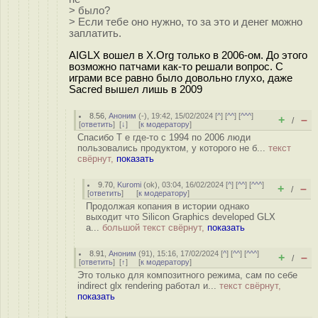
> было?
> Если тебе оно нужно, то за это и денег можно
заплатить.
AIGLX вошел в X.Org только в 2006-ом. До этого
возможно патчами как-то решали вопрос. С
играми все равно было довольно глухо, даже
Sacred вышел лишь в 2009
8.56
,
Аноним
(
-
), 19:42, 15/02/2024 [
^
] [
^^
] [
^^^
]
+
–
/
[
ответить
]
[
↓
] [
к модератору
]
Спасибо Т е где-то с 1994 по 2006 люди
пользовались продуктом, у которого не б...
текст
свёрнут,
показать
9.70
,
Kuromi
(
ok
), 03:04, 16/02/2024 [
^
] [
^^
] [
^^^
]
+
–
/
[
ответить
]
[
к модератору
]
Продолжая копания в истории однако
выходит что Silicon Graphics developed GLX
a...
большой текст свёрнут,
показать
8.91
,
Аноним
(
91
), 15:16, 17/02/2024 [
^
] [
^^
] [
^^^
]
+
–
/
[
ответить
]
[
↑
] [
к модератору
]
Это только для композитного режима, сам по себе
indirect glx rendering работал и...
текст свёрнут,
показать