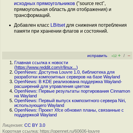
исходных прямоугольников
("source rect",
прямоугольная область для отображения) и
трансформаций.
Добавлен класс
LBitset
для снижения потребления
памяти при хранении флагов и состояний.
+
–
исправить
/
+12
Главная ссылка к новости
(
https://www.reddit.com/r/linux...
)
OpenNews: Доступна Louvre 1.0, библиотека для
разработки композитных серверов на базе Wayland
OpenNews: В KDE реализована поддержка Wayland-
расширений для управления цветом
OpenNews: Первые результаты портирования Cinnamon
на Wayland
OpenNews: Первый выпуск композитного сервера Niri,
использующего Wayland
OpenNews: Проект Xfce обновил планы, связанные с
поддержкой Wayland
Лицензия:
CC BY 3.0
Короткая ссылка: https://opennet.ru/60606-louvre