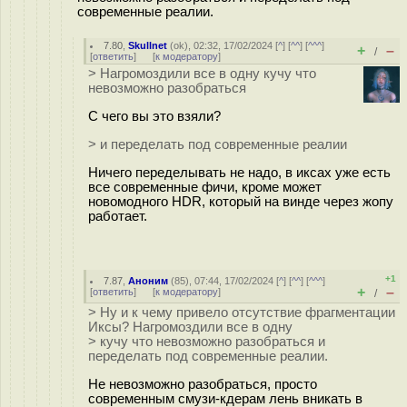
современные реалии.
7.80
,
Skullnet
(
ok
), 02:32, 17/02/2024 [
^
] [
^^
] [
^^^
]
+
–
/
[
ответить
]
[
к модератору
]
> Нагромоздили все в одну кучу что
невозможно разобраться
С чего вы это взяли?
> и переделать под современные реалии
Ничего переделывать не надо, в иксах уже есть
все современные фичи, кроме может
новомодного HDR, который на винде через жопу
работает.
+1
7.87
,
Аноним
(
85
), 07:44, 17/02/2024 [
^
] [
^^
] [
^^^
]
+
–
[
ответить
]
[
к модератору
]
/
> Ну и к чему привело отсутствие фрагментации
Иксы? Нагромоздили все в одну
> кучу что невозможно разобраться и
переделать под современные реалии.
Не невозможно разобраться, просто
современным смузи-кдерам лень вникать в