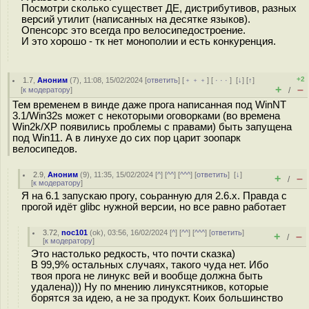
Посмотри сколько существет ДЕ, дистрибутивов, разных
версий утилит (написанных на десятке языков).
Опенсорс это всегда про велосипедостроение.
И это хорошо - тк нет монополии и есть конкуренция.
+2
1.7
,
Аноним
(
7
), 11:08, 15/02/2024 [
ответить
] [
﹢﹢﹢
] [
· · ·
]
[
↓
] [
↑
]
+
–
[
к модератору
]
/
Тем временем в винде даже прога написанная под WinNT
3.1/Win32s может с некоторыми оговорками (во времена
Win2k/XP появились проблемы с правами) быть запущена
под Win11. А в линухе до сих пор царит зоопарк
велосипедов.
2.9
,
Аноним
(
9
), 11:35, 15/02/2024 [
^
] [
^^
] [
^^^
] [
ответить
]
[
↓
]
+
–
/
[
к модератору
]
Я на 6.1 запускаю прогу, соьранную для 2.6.x. Правда с
прогой идёт glibc нужной версии, но все равно работает
3.72
,
noc101
(
ok
), 03:56, 16/02/2024 [
^
] [
^^
] [
^^^
] [
ответить
]
+
–
/
[
к модератору
]
Это настолько редкость, что почти сказка)
В 99,9% остальных случаях, такого чуда нет. Ибо
твоя прога не линукс вей и вообще должна быть
удалена))) Ну по мнению линуксятников, которые
борятся за идею, а не за продукт. Коих большинство