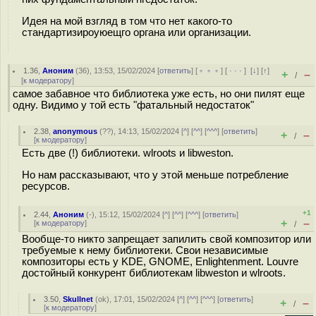
Идея на мой взгляд в том что нет какого-то
стандартизироуюещго органа или организации.
1.36
,
Аноним
(
36
), 13:53, 15/02/2024 [
ответить
] [
﹢﹢﹢
] [
· · ·
]
[
↓
] [
↑
]
+
–
/
[
к модератору
]
самое забавное что библиотека уже есть, но они пилят еще
одну. Видимо у той есть "фатальный недостаток"
2.38
,
anonymous
(
??
), 14:13, 15/02/2024 [
^
] [
^^
] [
^^^
] [
ответить
]
+
–
/
[
к модератору
]
Есть две (!) библиотеки. wlroots и libweston.
Но нам рассказывают, что у этой меньше потребление
ресурсов.
+1
2.44
,
Аноним
(
-
), 15:12, 15/02/2024 [
^
] [
^^
] [
^^^
] [
ответить
]
+
–
[
к модератору
]
/
Вообще-то никто запрещает запилить свой композитор или
требуемые к нему библиотеки. Свои независимые
композиторы есть у KDE, GNOME, Enlightenment. Louvre
достойный конкурент библиотекам libweston и wlroots.
3.50
,
Skullnet
(
ok
), 17:01, 15/02/2024 [
^
] [
^^
] [
^^^
] [
ответить
]
+
–
/
[
к модератору
]