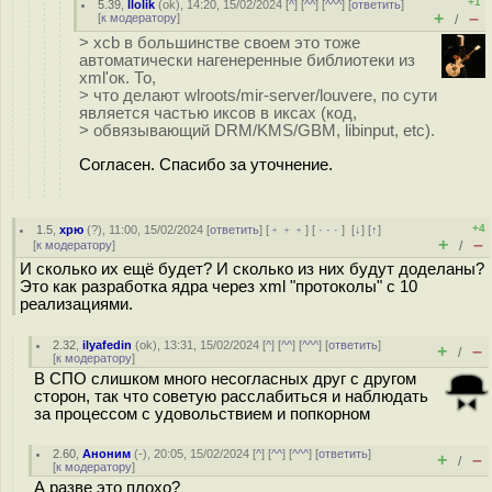
+1
5.39
,
llolik
(
ok
), 14:20, 15/02/2024 [
^
] [
^^
] [
^^^
] [
ответить
]
+
–
[
к модератору
]
/
> xcb в большинстве своем это тоже
автоматически нагенеренные библиотеки из
xml'ок. То,
> что делают wlroots/mir-server/louvere, по сути
является частью иксов в иксах (код,
> обвязывающий DRM/KMS/GBM, libinput, etc).
Согласен. Спасибо за уточнение.
+4
1.5
,
хрю
(
?
), 11:00, 15/02/2024 [
ответить
] [
﹢﹢﹢
] [
· · ·
]
[
↓
] [
↑
]
+
–
[
к модератору
]
/
И сколько их ещё будет? И сколько из них будут доделаны?
Это как разработка ядра через xml "протоколы" с 10
реализациями.
2.32
,
ilyafedin
(
ok
), 13:31, 15/02/2024 [
^
] [
^^
] [
^^^
] [
ответить
]
+
–
/
[
к модератору
]
В СПО слишком много несогласных друг с другом
сторон, так что советую расслабиться и наблюдать
за процессом с удовольствием и попкорном
2.60
,
Аноним
(
-
), 20:05, 15/02/2024 [
^
] [
^^
] [
^^^
] [
ответить
]
+
–
/
[
к модератору
]
А разве это плохо?