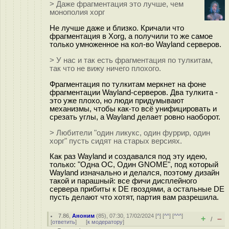
> Даже фрагментация это лучше, чем
монополия хорг
Не лучше даже и близко. Кричали что
фрагментация в Xorg, а получили то же самое
только умноженное на кол-во Wayland серверов.
> У нас и так есть фрагментация по тулкитам,
так что не вижу ничего плохого.
Фрагментация по тулкитам меркнет на фоне
фрагментации Wayland-серверов. Два тулкита -
это уже плохо, но люди придумывают
механизмы, чтобы как-то всё унифицировать и
срезать углы, а Wayland делает ровно наоборот.
> Любители "один ликукс, один фуррир, один
хорг" пусть сидят на старых версиях.
Как раз Wayland и создавался под эту идею,
только: "Одна ОС, Один GNOME", под который
Wayland изначально и делался, поэтому дизайн
такой и парашный: все фичи дисплейного
сервера прибиты к DE гвоздями, а остальные DE
пусть делают что хотят, партия вам разрешила.
7.86
,
Аноним
(
85
), 07:30, 17/02/2024 [
^
] [
^^
] [
^^^
]
+
–
/
[
ответить
]
[
к модератору
]