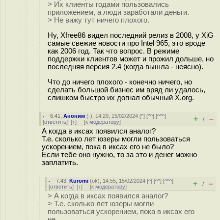
> Их клиенты годами пользовались
приложением, а люди заработали деньги.
> Не вижу тут ничего плохого.
Ну, Xfree86 видел последний релиз в 2008, у XiG
самые свежие новости про Intel 965, это вроде
как 2006 год. Так что вопрос. В режиме
поддержки клиентов может и прожил дольше, но
последняя версия 2.4 (когда вышла - неясно).
Что до ничего плохого - конечно ничего, но
сделать большой бизнес им вряд ли удалось,
слишком быстро их догнал обычный X.org.
6.41
,
Аноним
(
-
), 14:29, 15/02/2024 [
^
] [
^^
] [
^^^
]
+
–
/
[
ответить
]
[
↑
] [
к модератору
]
А когда в иксах появился аналог?
Т.е. сколько лет юзеры могли пользоваться
ускорением, пока в иксах его не было?
Если тебе оно нужно, то за это и денег можно
заплатить.
7.43
,
Kuromi
(
ok
), 14:55, 15/02/2024 [
^
] [
^^
] [
^^^
]
+
–
/
[
ответить
]
[
↓
] [
к модератору
]
> А когда в иксах появился аналог?
> Т.е. сколько лет юзеры могли
пользоваться ускорением, пока в иксах его
не