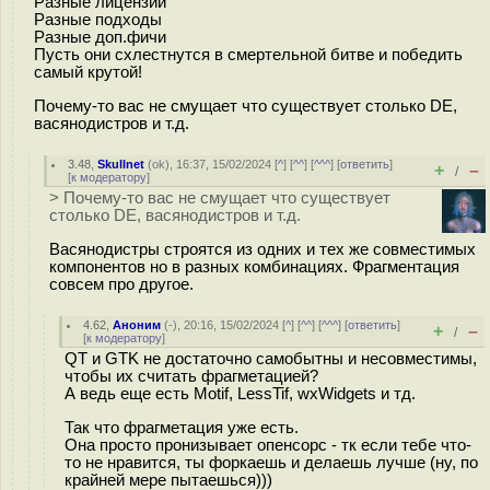
Разные лицензии
Разные подходы
Разные доп.фичи
Пусть они схлестнутся в смертельной битве и победить
самый крутой!
Почему-то вас не смущает что существует столько DE,
васянодистров и т.д.
3.48
,
Skullnet
(
ok
), 16:37, 15/02/2024 [
^
] [
^^
] [
^^^
] [
ответить
]
+
–
/
[
к модератору
]
> Почему-то вас не смущает что существует
столько DE, васянодистров и т.д.
Васянодистры строятся из одних и тех же совместимых
компонентов но в разных комбинациях. Фрагментация
совсем про другое.
4.62
,
Аноним
(
-
), 20:16, 15/02/2024 [
^
] [
^^
] [
^^^
] [
ответить
]
+
–
/
[
к модератору
]
QT и GTK не достаточно самобытны и несовместимы,
чтобы их считать фрагметацией?
А ведь еще есть Motif, LessTif, wxWidgets и тд.
Так что фрагметация уже есть.
Она просто пронизывает опенсорс - тк если тебе что-
то не нравится, ты форкаешь и делаешь лучше (ну, по
крайней мере пытаешься)))