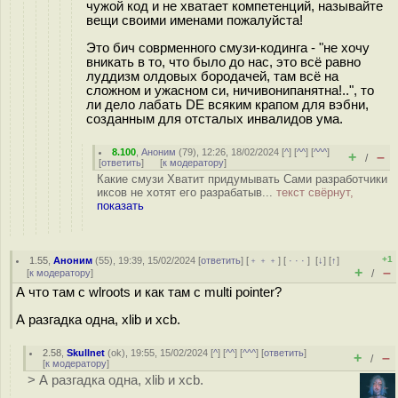
чужой код и не хватает компетенций, называйте
вещи своими именами пожалуйста!
Это бич соврменного смузи-кодинга - "не хочу
вникать в то, что было до нас, это всё равно
луддизм олдовых бородачей, там всё на
сложном и ужасном си, ничивонипанятна!..", то
ли дело лабать DE всяким крапом для вэбни,
созданным для отсталых инвалидов ума.
8.100
,
Аноним
(
79
), 12:26, 18/02/2024 [
^
] [
^^
] [
^^^
]
+
–
/
[
ответить
]
[
к модератору
]
Какие смузи Хватит придумывать Сами разработчики
иксов не хотят его разрабатыв...
текст свёрнут,
показать
+1
1.55
,
Аноним
(
55
), 19:39, 15/02/2024 [
ответить
] [
﹢﹢﹢
] [
· · ·
]
[
↓
] [
↑
]
+
–
[
к модератору
]
/
А что там с wlroots и как там с multi pointer?
А разгадка одна, xlib и xcb.
2.58
,
Skullnet
(
ok
), 19:55, 15/02/2024 [
^
] [
^^
] [
^^^
] [
ответить
]
+
–
/
[
к модератору
]
> А разгадка одна, xlib и xcb.