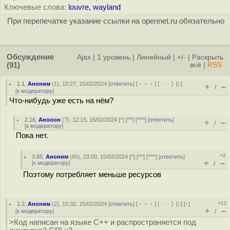
Ключевые слова:
louvre
,
wayland
При перепечатке указание ссылки на opennet.ru обязательно
Обсуждение
Ajax
|
1 уровень
|
Линейный
|
+/-
|
Раскрыть
(91)
всё
|
RSS
1.1
,
Аноним
(
1
), 10:27, 15/02/2024 [
ответить
] [
﹢﹢﹢
] [
· · ·
]
[
↓
]
+
–
/
[
к модератору
]
Что-нибудь уже есть на нём?
2.16
,
Анооон
(
?
), 12:15, 15/02/2024 [
^
] [
^^
] [
^^^
] [
ответить
]
+
–
/
[
к модератору
]
Пока нет.
+2
3.65
,
Аноним
(
65
), 23:00, 15/02/2024 [
^
] [
^^
] [
^^^
] [
ответить
]
+
–
[
к модератору
]
/
Поэтому потребляет меньше ресурсов
+11
1.2
,
Аноним
(
2
), 10:32, 15/02/2024 [
ответить
] [
﹢﹢﹢
] [
· · ·
]
[
↓
] [
↑
]
+
–
[
к модератору
]
/
>Код написан на языке С++ и распространяется под