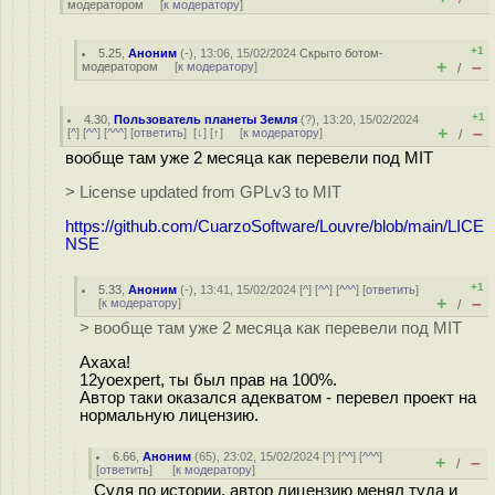
модератором
[
к модератору
]
+1
5.25
,
Аноним
(
-
), 13:06, 15/02/2024
Скрыто ботом-
+
–
модератором
[
к модератору
]
/
+1
4.30
,
Пользователь планеты Земля
(
?
), 13:20, 15/02/2024
+
–
[
^
] [
^^
] [
^^^
] [
ответить
]
[
↓
] [
↑
] [
к модератору
]
/
вообще там уже 2 месяца как перевели под MIT
> License updated from GPLv3 to MIT
https://github.com/CuarzoSoftware/Louvre/blob/main/LICE
NSE
+1
5.33
,
Аноним
(
-
), 13:41, 15/02/2024 [
^
] [
^^
] [
^^^
] [
ответить
]
+
–
[
к модератору
]
/
> вообще там уже 2 месяца как перевели под MIT
Ахаха!
12yoexpert, ты был прав на 100%.
Автор таки оказался адекватом - перевел проект на
нормальную лицензию.
6.66
,
Аноним
(
65
), 23:02, 15/02/2024 [
^
] [
^^
] [
^^^
]
+
–
/
[
ответить
]
[
к модератору
]
Судя по истории, автор лицензию менял туда и