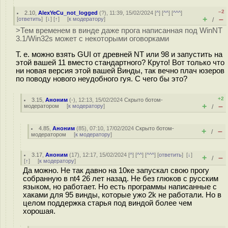
–2
2.10
,
AlexYeCu_not_logged
(
?
), 11:39, 15/02/2024 [
^
] [
^^
] [
^^^
]
+
–
[
ответить
]
[
↓
] [
↑
] [
к модератору
]
/
>Тем временем в винде даже прога написанная под WinNT
3.1/Win32s может с некоторыми оговорками
Т. е. можно взять GUI от древней NT или 98 и запустить на
этой вашей 11 вместо стандартного? Круто! Вот только что
ни новая версия этой вашей Винды, так вечно плач юзеров
по поводу нового неудобного гуя. С чего бы это?
+2
3.15
,
Аноним
(
-
), 12:13, 15/02/2024
Скрыто ботом-
+
–
модератором
[
к модератору
]
/
4.85
,
Аноним
(
85
), 07:10, 17/02/2024
Скрыто ботом-
+
–
/
модератором
[
к модератору
]
3.17
,
Аноним
(
17
), 12:17, 15/02/2024 [
^
] [
^^
] [
^^^
] [
ответить
]
[
↓
]
+
–
/
[
↑
] [
к модератору
]
Да можно. Не так давно на 10ке запускал свою прогу
собранную в nt4 26 лет назад. Не без глюков с русским
языком, но работает. Но есть программы написанные с
хаками для 95 винды, которые ужо 2k не работали. Но в
целом поддержка старья под виндой более чем
хорошая.