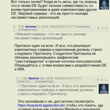
Вот только зачем? Когда есть иксы, где ты знаешь
что в твоём DE будет полная совместимость со
всеми приложениями и даже компонентами других
DE. Wayland-сервера - это же просто зоопарк
несовместимых реализаций.
4.51
,
Аноним
(
-
), 18:32, 15/02/2024 [
^
] [
^^
] [
^^^
] [
ответить
]
+
–
/
[
к модератору
]
>Wayland-сервера - это же просто зоопарк
несовместимых реализаций.
Протокол один на всех. И все, кто реализует
композитные сервера и приложения должны строго
следовать Протоколу. Создатели Протокола не
обязаны реализовывать графические
"свистоперделки" и прочие хотелки пользователей.
Обращайтесь с этими вопросами к разработчикам DE
и WM.
5.52
,
Skullnet
(
ok
), 18:45, 15/02/2024 [
^
] [
^^
] [
^^^
]
+
–
/
[
ответить
]
[
к модератору
]
> Протокол один на всех. И все, кто реализует
композитные сервера и приложения должны
строго следовать Протоколу.
Это полнейшая х-ня, достаточно посмотреть
https://wayland.app/protocols/
чтобы это понять, где
отлично видно как сервера Wayland-а реализуют