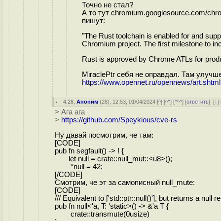
Точно не стал?
А то тут chromium.googlesource.com/chro
пишут:
"The Rust toolchain is enabled for and sup
Chromium project. The first milestone to in
Rust is approved by Chrome ATLs for product
MiraclePtr себя не оправдал. Там улуч
https://www.opennet.ru/opennews/art.sht
4.28
,
Аноним
(
28
), 12:53, 01/04/2024 [
^
] [
^^
] [
^^^
] [
ответить
]
[
↓
] 
> Ага ага
>
https://github.com/Speykious/cve-rs
Ну давай посмотрим, че там:
[CODE]
pub fn segfault() -> ! {
let null = crate::null_mut::<u8>();
*null = 42;
[/CODE]
Смотрим, че эт за самописный null_mute:
[CODE]
/// Equivalent to ['std::ptr::null()'], but returns a null
pub fn null<'a, T: 'static>() -> &'a T {
crate::transmute(0usize)