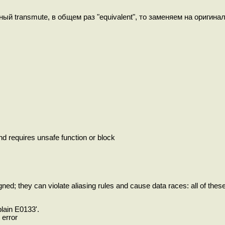
 transmute, в общем раз "equivalent", то заменяем на оригинал
nd requires unsafe function or block
ned; they can violate aliasing rules and cause data races: all of thes
plain E0133'.
 error