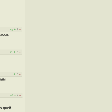
+
–
/
+1
часов.
+
–
/
+1
+
–
/
вым
+
–
/
+5
о дней