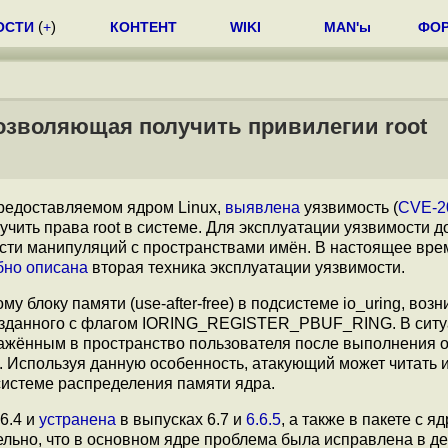
ОСТИ
(
+
)
КОНТЕНТ
WIKI
MAN'ы
ФО
позволяющая получить привилегии root
предоставляемом ядром Linux,
выявлена
уязвимость (
CVE-2
ить права root в системе. Для эксплуатации уязвимости д
ости манипуляций с пространствами имён. В настоящее вре
бно описана
вторая техника эксплуатации уязвимости.
 блоку памяти (use-after-free) в подсистеме io_uring, во
созданного с флагом IORING_REGISTER_PBUF_RING. В сит
ражённым в пространство пользователя после выполнения 
спользуя данную особенность, атакующий может читать 
истеме распределения памяти ядра.
6.4 и
устранена
в выпусках 6.7 и
6.6.5
, а также в пакете с я
тельно, что в основном ядре проблема была исправлена в д