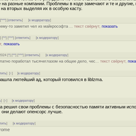
 на разные компании. Проблемы в коде замечают и те и другие, 
 на вторых выделяя их в особую касту.
 [
^^^
] [
ответить
]
[
к модератору
]
очему-то заметил чел из майкрософта ...
текст свёрнут,
показать
^
] [
^^
] [
^^^
] [
ответить
]
[
к модератору
]
т,
показать
2024 [
^
] [
^^
] [
^^^
] [
ответить
]
[
к модератору
]
латно поработал тысячеглазом на общее дело, чес...
текст свёрнут,
пока
тить
]
[
↑
] [
к модератору
]
нашла лютейший ад, который готовился в liblzma.
ь
]
[
↑
] [
к модератору
]
e, а решил свои проблемы с безопасностью памяти активным ис
а, они делают опенсорс лучше.
тить
]
[
к модератору
]
hrome