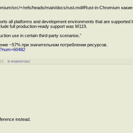
mium/src/+/refs/heads/main/docs/rust.md#Rust-in-Chromium какие
ports all platforms and development environments that are supported 
clude full production-ready support was M119.
ion use in certain third-party scenarios."
шение ~57% при значительном потреблении ресурсов.
ml?num=60482
[
↑
] [
к модератору
]
 reference instead.