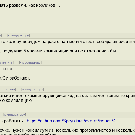
ть развели, как кроликов ...
ь
]
[
к модератору
]
я с хэллоу ворлдом на расте на тысячи строк, собирающийся 5 
и, но думаю 5 часами компиляции они не отделались бы.
ответить
]
[
к модератору
]
 на си
 Си работают.
 [
ответить
]
[
к модератору
]
роткий и долгокомпилирующийся код на си. там чел каким-то кри
ную компиляцию
] [
к модератору
]
ь работать -
https://github.com/Speykious/cve-rs/issues/4
шечке, нужен консилиум из нескольких программистов и нескольк
это эпик фейл растохейтров.