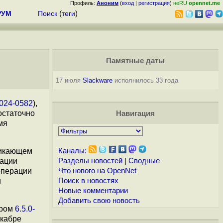
Профиль:
Аноним
(
вход
|
регистрация
)
неRU
opennet.me
РУМ
Поиск
(
теги
)
Памятные даты
17 июля
Slackware
исполнилось 33 года
024-0582
),
остаточно
Навигация
мя
зникающем
Каналы:
уации
Разделы новостей
|
Сводные
операции
Что нового на OpenNet
и
Поиск в новостях
Новые комментарии
Добавить свою новость
дром
6.5.0-
екабре