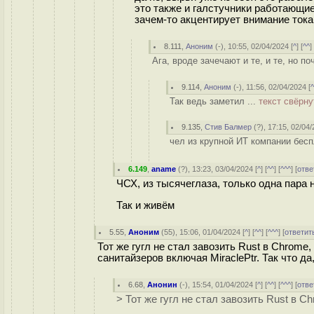
это также и галстучники работающие
зачем-то акцентирует внимание тока
8.111
,
Аноним
(
-
), 10:55, 02/04/2024 [
^
] [
^^
]
Ага, вроде зачечают и те, и те, но п
9.114
,
Аноним
(
-
), 11:56, 02/04/2024 [
Так ведь заметил ...
текст свёрну
9.135
,
Стив Балмер
(
?
), 17:15, 02/04/
чел из крупной ИТ компании бесп
6.149
,
aname
(
?
), 13:23, 03/04/2024 [
^
] [
^^
] [
^^^
] [
отве
ЧСХ, из тысячеглаза, только одна пара 
Так и живём
5.55
,
Аноним
(
55
), 15:06, 01/04/2024 [
^
] [
^^
] [
^^^
] [
ответит
Тот же гугл не стал завозить Rust в Chrom
санитайзеров включая MiraclePtr. Так что д
6.68
,
Анонин
(-), 15:54, 01/04/2024 [
^
] [
^^
] [
^^^
] [
отве
> Тот же гугл не стал завозить Rust в C