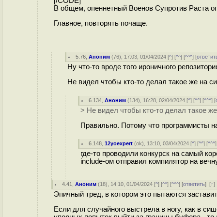
[/CODE]
В общем, опеннетный Военов Супротив Раста опя
Главное, повторять почаще.
5.76
,
Аноним
(
76
), 17:03, 01/04/2024 [
^
] [
^^
] [
^^^
] [
ответит
Ну что-то вроде того ироничного репозитори
Не видел чтобы кто-то делал такое же на с
6.134
,
Аноним
(
134
), 16:28, 02/04/2024 [
^
] [
^^
] [
^^^
] [
> Не видел чтобы кто-то делал такое же
Правильно. Потому что программисты на
6.148
,
12yoexpert
(
ok
), 13:10, 03/04/2024 [
^
] [
^^
] [
^^^
]
где-то проводили конкурск на самый ко
include-ом отправил компилятор на веч
4.41
,
Аноним
(
18
), 14:10, 01/04/2024 [
^
] [
^^
] [
^^^
] [
ответить
]
[
↑
Эпичный тред, в котором это пытаются заставит
Если для случайного выстрела в ногу, как в си
упорных попыток выйти за границы буфера - то 