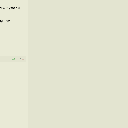
-то чуваки
by the
+
–
/
+6