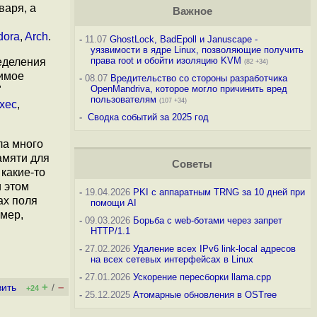
варя, а
Важное
dora
,
Arch
.
-
11.07
GhostLock, BadEpoll и Januscape -
уязвимости в ядре Linux, позволяющие получить
права root и обойти изоляцию KVM
еделения
(82 +34)
жимое
-
08.07
Вредительство со стороны разработчика
OpenMandriva, которое могло причинить вред
"
пользователям
(107 +34)
xec
,
-
Сводка событий за 2025 год
ла много
амяти для
Советы
какие-то
и этом
-
19.04.2026
PKI с аппаратным TRNG за 10 дней при
ах поля
помощи AI
имер,
-
09.03.2026
Борьба с web-ботами через запрет
HTTP/1.1
-
27.02.2026
Удаление всех IPv6 link-local адресов
на всех сетевых интерфейсах в Linux
-
27.01.2026
Ускорение пересборки llama.cpp
+
–
вить
/
+24
-
25.12.2025
Атомарные обновления в OSTree