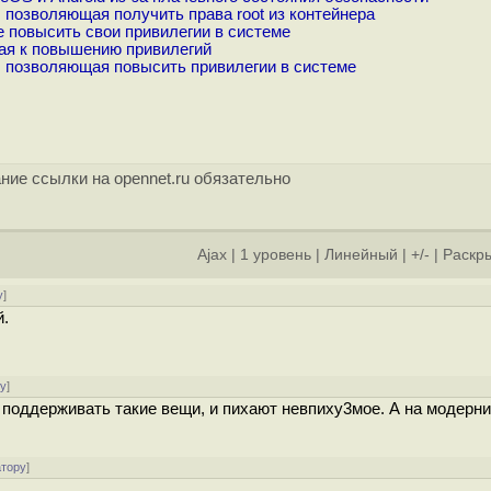
, позволяющая получить права root из контейнера
ие повысить свои привилегии в системе
щая к повышению привилегий
x, позволяющая повысить привилегии в системе
ние ссылки на opennet.ru обязательно
Ajax
|
1 уровень
|
Линейный
|
+/-
|
Раскры
у
]
й.
ру
]
ь поддерживать такие вещи, и пихают невпиху3мое. А на модерн
атору
]