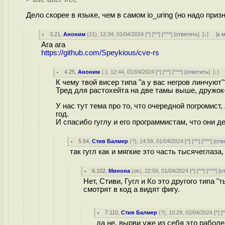
Дело скорее в языке, чем в самом io_uring (но надо при
3.21
,
Аноним
(
21
), 12:34, 01/04/2024 [
^
] [
^^
] [
^^^
] [
ответить
]
[
↓
] [
к 
Ага ага
https://github.com/Speykious/cve-rs
4.25
,
Аноним
(
-
), 12:44, 01/04/2024 [
^
] [
^^
] [
^^^
] [
ответить
]
[
↓
] 
К чему твой висер типа "а у вас негров линчуют"
Тред для растохейта на две тамы выше, дружок
У нас тут тема про то, что очередной погромис
год.
И спасибо гуглу и его программистам, что они д
5.54
,
Стив Балмер
(
?
), 14:59, 01/04/2024 [
^
] [
^^
] [
^^^
] [
отв
так гугл как и мягкие это часть тысячеглаза
6.102
,
Минона
(
ok
), 22:59, 01/04/2024 [
^
] [
^^
] [
^^^
] [
о
Нет, Стиви, Гугл и Ко это другого типа "
смотрят в код а видят фигу.
7.110
,
Стив Балмер
(
?
), 10:29, 02/04/2024 [
^
] [
да не, вырви уже из себя это рабол