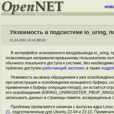
НОВ
Уязвимость в подсистеме io_uring, 
01.04.2024 10:10 (MSK)
В интерфейсе асинхронного ввода/вывода io_uring, 
позволяющая непривилегированному пользователю получ
обычного локального доступа к системе, без необходим
публично доступен
работающий эксплоит
, а также
подро
Уязвимость вызвана обращением к уже освобождённому
при регистрации и освобождении кольцевого буфера, 
применения к буферу операции mmap(), он остаётся от
его освобождения (IORING_UNREGISTER_PBUF_RING). И
записывать данных в страницы памяти, возвращённые с
Проблема проявляется начиная с выпуска ядра Linux 
21
, подготовленным для Ubuntu 22.04 и 23.10. Примеча