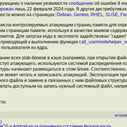
изирующему о наличии уязвимости
сообщению
об ошибке 8 ян
ирован
лишь 22 февраля 2024 года. В других дистрибутивах
ости можно на страницах:
Debian
,
Gentoo
,
RHEL
,
SUSE
,
Fe
числа контролируемых атакующим страниц памяти для опр
ким страницам памяти, используя в качестве маяков содер
етов. Для запуска кода в эксплоите задействован "гаджет
), приводящий к выполнению функции
call_usermodehelper_e
 пользователя из ядра.
пании всех slab-блоков в кэше (например, при открытии фай
оступ атакующего, используются системой распределения п
туры начинают размещаться в этом блоке. Соответственно, 
е может читать и записывать атакующий. Эксплуатация пр
ного файла и замене в связанных с ним файловых структур
делать доступным на запись нужный системный файл, напр
ти.
испра
.
)
eOS и Android из-за плачевного состояния безопасности