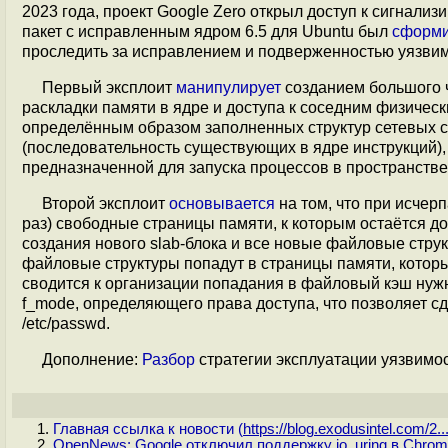
2023 года, проект Google Zero открыл доступ к сигнал
пакет с исправленным ядром 6.5 для Ubuntu был
сформ
проследить за исправлением и подверженностью уязвим
Первый эксплоит
манипулирует
созданием большого 
раскладки памяти в ядре и доступа к соседним физичес
определённым образом заполненных структур сетевых сок
(последовательность существующих в ядре инструкций
предназначенной для запуска процессов в пространстве
Второй эксплоит
основывается
на том, что при исчер
раз) свободные страницы памяти, к которым остаётся д
создания нового slab-блока и все новые файловые струк
файловые структуры попадут в страницы памяти, которы
сводится к организации попадания в файловый кэш нуж
f_mode, определяющего права доступа, что позволяет с
/etc/passwd.
Дополнение:
Разбор
стратегии эксплуатации уязвимос
Главная ссылка к новости (
https://blog.exodusintel.com/2..
OpenNews: Google отключил поддержку io_uring в Chrom