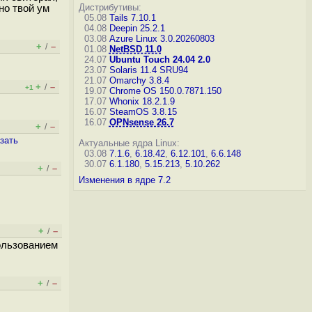
Дистрибутивы:
но твой ум
05.08
Tails 7.10.1
04.08
Deepin 25.2.1
03.08
Azure Linux 3.0.20260803
+
–
/
01.08
NetBSD 11.0
24.07
Ubuntu Touch 24.04 2.0
23.07
Solaris 11.4 SRU94
21.07
Omarchy 3.8.4
+
–
/
+1
19.07
Chrome OS 150.0.7871.150
17.07
Whonix 18.2.1.9
16.07
SteamOS 3.8.15
16.07
OPNsense 26.7
+
–
/
зать
Актуальные ядра Linux:
03.08
7.1.6
,
6.18.42
,
6.12.101
,
6.6.148
30.07
6.1.180
,
5.15.213
,
5.10.262
+
–
/
Изменения в ядре 7.2
+
–
/
пользованием
+
–
/