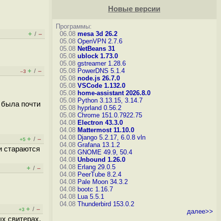
Новые версии
Программы:
+
–
06.08
mesa 3d 26.2
/
05.08
OpenVPN 2.7.6
05.08
NetBeans 31
05.08
ublock 1.73.0
05.08
gstreamer 1.28.6
+
–
05.08
PowerDNS 5.1.4
/
–3
05.08
node.js 26.7.0
05.08
VSCode 1.132.0
05.08
home-assistant 2026.8.0
05.08
Python 3.13.15, 3.14.7
е была почти
05.08
hyprland 0.56.2
05.08
Chrome 151.0.7922.75
04.08
Electron 43.3.0
04.08
Mattermost 11.10.0
04.08
Django 5.2.17, 6.0.8
vln
+
–
/
+5
04.08
Grafana 13.1.2
 и стараются
04.08
GNOME 49.9, 50.4
04.08
Unbound 1.26.0
04.08
Erlang 29.0.5
+
–
/
04.08
PeerTube 8.2.4
04.08
Pale Moon 34.3.2
04.08
bootc 1.16.7
04.08
Lua 5.5.1
04.08
Thunderbird 153.0.2
+
–
/
+3
далее>>
ых свитерах,