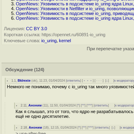
OpenNews: Уязвимость в подсистеме io_uring ядра Linux
OpenNews: Уязвимости в Netfilter и io_uring, позволяющ
OpenNews: Уязвимость в подсистеме io_uring, приводя
OpenNews: Уязвимость в подсистеме io_uring ядра Linu
Лицензия:
CC BY 3.0
Короткая ссылка: https://opennet.ru/60891-io_uring
Ключевые слова:
io_uring
,
kernel
При перепечатке указа
Обсуждение
(124)
1.1
,
Bklrexte
(
ok
), 11:23, 01/04/2024 [
ответить
] [
﹢﹢﹢
] [
· · ·
]
[
↓
] [
к модератор
Немного не понимаю, почему с io_uring так много уязвимосте
2.11
,
Аноним
(
11
), 11:50, 01/04/2024 [
^
] [
^^
] [
^^^
] [
ответить
]
[
к модерато
Как я слышал, это от того, что ядро не разрабатывалос
ещё не одно десятилетие.
2.18
,
Аноним
(
18
), 12:15, 01/04/2024 [
^
] [
^^
] [
^^^
] [
ответить
]
[
↓
] [
к модер
> use-after-free