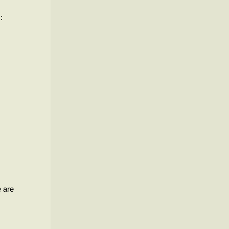
:
e are