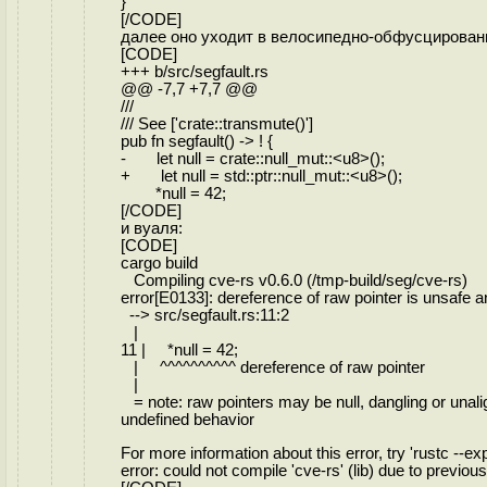
}
[/CODE]
далее оно уходит в велосипедно-обфусцированный
[CODE]
+++ b/src/segfault.rs
@@ -7,7 +7,7 @@
///
/// See ['crate::transmute()']
pub fn segfault() -> ! {
- let null = crate::null_mut::<u8>();
+ let null = std::ptr::null_mut::<u8>();
*null = 42;
[/CODE]
и вуаля:
[CODE]
cargo build
Compiling cve-rs v0.6.0 (/tmp-build/seg/cve-rs)
error[E0133]: dereference of raw pointer is unsafe a
--> src/segfault.rs:11:2
|
11 | *null = 42;
| ^^^^^^^^^^ dereference of raw pointer
|
= note: raw pointers may be null, dangling or unalig
undefined behavior
For more information about this error, try 'rustc --ex
error: could not compile 'cve-rs' (lib) due to previous