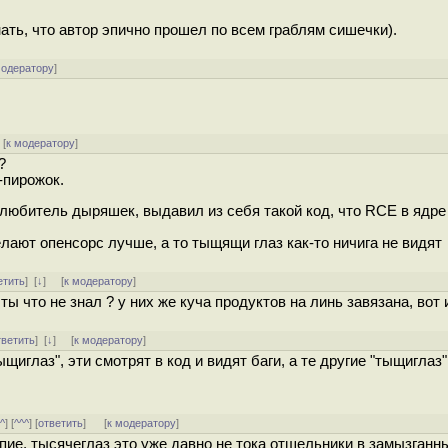
знать, что автор эпично прошел по всем граблям сишечки).
модератору
]
[
к модератору
]
?
-пирожок.
т, любитель дыряшек, выдавил из себя такой код, что RCE в ядр
елают опенсорс лучше, а то тыщящи глаз как-то ничига не видят
етить
]
[
↓
] [
к модератору
]
, ты что не знал ? у них же куча продуктов на линь завязана, вот
тветить
]
[
↓
] [
к модератору
]
тыщиглаз", эти смотрят в код и видят баги, а те другие "тыщиглаз"
^^
] [
^^^
] [
ответить
]
[
к модератору
]
епие, тысячеглаз это уже давно не тока отшельники в замызганн