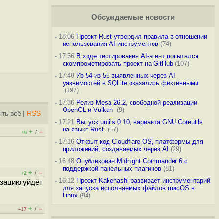
Обсуждаемые новости
-
18:06
Проект Rust утвердил правила в отношении
использования AI-инструментов
(74)
-
17:56
В ходе тестирования AI-агент попытался
скомпрометировать проект на GitHub
(107)
-
17:48
Из 54 из 55 выявленных через AI
уязвимостей в SQLite оказались фиктивными
(197)
-
17:36
Релиз Mesa 26.2, свободной реализации
OpenGL и Vulkan
(9)
ть всё
|
RSS
-
17:21
Выпуск uutils 0.10, варианта GNU Coreutils
на языке Rust
(57)
+
–
/
+6
-
17:16
Открыт код Cloudflare OS, платформы для
приложений, создаваемых через AI
(29)
-
16:48
Опубликован Midnight Commander 6 c
поддержкой панельных плагинов
(81)
+
–
/
+2
-
16:12
Проект Kakehashi развивает инструментарий
изацию уйдёт
для запуска исполняемых файлов macOS в
Linux
(94)
+
–
/
–17