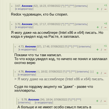
+1
3.67
,
Аноним
(
62
), 16:23, 07/08/2022 [
^
] [
^^
] [
^^^
] [
ответить
]
+
–
[
к модератору
]
/
Redox чудовищен, кто бы спорил.
+2
3.70
,
Аноним
(
34
), 17:17, 07/08/2022 [
^
] [
^^
] [
^^^
] [
ответить
]
+
–
[
к модератору
]
/
Я могу даже на ассемблере (Intel x86 и x64) писать. Но
когда я увидел код на Расте, я заплакал.
+1
4.73
,
Аноним
(
57
), 17:48, 07/08/2022 [
^
] [
^^
] [
^^^
] [
ответить
]
+
–
[
к модератору
]
/
Покажи что ты там написал.
То что когда увидел код, то ничего не понял и заплакал
охотно верю
4.76
,
Аноним
(
-
), 18:02, 07/08/2022 [
^
] [
^^
] [
^^^
] [
ответить
]
[
↓
]
+
–
/
[
к модератору
]
> Я могу даже на ассемблере (Intel x86 и x64) писать.
Судя по гордому акценту на "даже" - разве что
хелловроты.
5.78
,
Аноним
(
34
), 18:04, 07/08/2022 [
^
] [
^^
] [
^^^
]
+
–
/
[
ответить
]
[
к модератору
]
А больше и не имеет особо смысл писать в