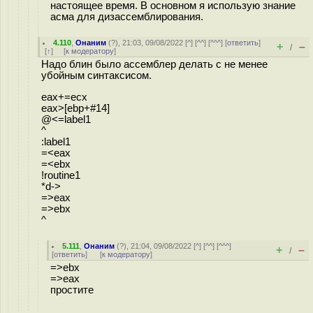
настоящее время. В основном я использую знание
асма для дизассемблирования.
4.110
,
Онаним
(
?
), 21:03, 09/08/2022 [
^
] [
^^
] [
^^^
] [
ответить
]
+
–
/
[
↑
] [
к модератору
]
Надо блин было ассемблер делать с не менее
убойным синтаксисом.
eax+=ecx
eax>[ebp+#14]
@<=label1
^
:label1
=<eax
=<ebx
!routine1
*d->
=>eax
=>ebx
^
5.111
,
Онаним
(
?
), 21:04, 09/08/2022 [
^
] [
^^
] [
^^^
]
+
–
/
[
ответить
]
[
к модератору
]
=>ebx
=>eax
простите