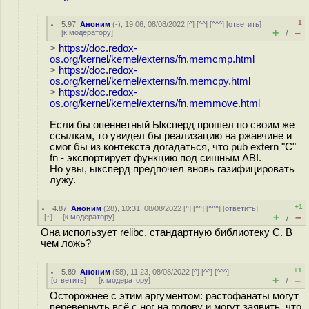
–1
5.97
,
Аноним
(
-
), 19:06, 08/08/2022 [
^
] [
^^
] [
^^^
] [
ответить
]
+
–
[
к модератору
]
/
>
https://doc.redox-
os.org/kernel/kernel/externs/fn.memcmp.html
>
https://doc.redox-
os.org/kernel/kernel/externs/fn.memcpy.html
>
https://doc.redox-
os.org/kernel/kernel/externs/fn.memmove.html
Если бы опеннетный Ыксперд прошел по своим же
ссылкам, то увидел бы реализацию на ржавчине и
смог бы из контекста догадаться, что pub extern "C"
fn - экспортирует функцию под сишным ABI.
Но увы, ыксперд предпочел вновь газифицировать
лужу.
+1
4.87
,
Аноним
(
28
), 10:31, 08/08/2022 [
^
] [
^^
] [
^^^
] [
ответить
]
+
–
[
↑
] [
к модератору
]
/
Она использует relibc, стандартную библиотеку C. В
чем ложь?
+1
5.89
,
Аноним
(
58
), 11:23, 08/08/2022 [
^
] [
^^
] [
^^^
]
+
–
[
ответить
]
[
к модератору
]
/
Осторожнее с этим аргументом: растофанаты могут
перевернуть всё с ног на голову и могут заявить, что