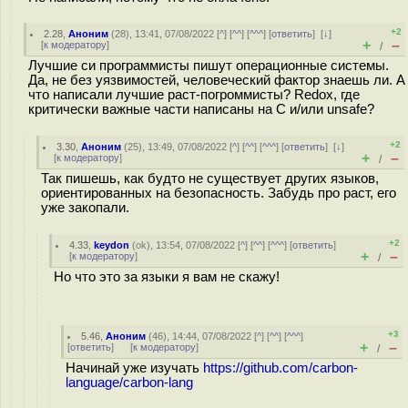
+2
2.28
,
Аноним
(
28
), 13:41, 07/08/2022 [
^
] [
^^
] [
^^^
] [
ответить
]
[
↓
]
+
–
[
к модератору
]
/
Лучшие си программисты пишут операционные системы.
Да, не без уязвимостей, человеческий фактор знаешь ли. А
что написали лучшие раст-погроммисты? Redox, где
критически важные части написаны на C и/или unsafe?
+2
3.30
,
Аноним
(
25
), 13:49, 07/08/2022 [
^
] [
^^
] [
^^^
] [
ответить
]
[
↓
]
+
–
[
к модератору
]
/
Так пишешь, как будто не существует других языков,
ориентированных на безопасность. Забудь про раст, его
уже закопали.
+2
4.33
,
keydon
(
ok
), 13:54, 07/08/2022 [
^
] [
^^
] [
^^^
] [
ответить
]
+
–
[
к модератору
]
/
Но что это за языки я вам не скажу!
+3
5.46
,
Аноним
(
46
), 14:44, 07/08/2022 [
^
] [
^^
] [
^^^
]
+
–
[
ответить
]
[
к модератору
]
/
Начинай уже изучать
https://github.com/carbon-
language/carbon-lang