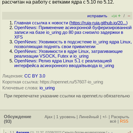
рассчитан на работу с ветками ядра с 5.10 по 5.12.
+
–
исправить
/
+14
Главная ссылка к новости (
https://ruia-ruia.github.io/20...
)
OpenNews: Применение асинхронной буферизированной
записи на базе io_uring до 80 раз снизило задержки в
XFS
OpenNews: Уязвимость в подсистеме io_uring ядра Linux,
позволяющая поднять свои привилегии
OpenNews: Уязвимости в ядре Linux, затрагивающие
реализации VSOCK, Futex и io_uring
OpenNews: Релиз ядра Linux 5.1 с реализацией
интерфейса асинхронного ввода/вывода io_uring
Лицензия:
CC BY 3.0
Короткая ссылка: https://opennet.ru/57607-io_uring
Ключевые слова:
io_uring
При перепечатке указание ссылки на opennet.ru обязательно
Обсуждение
Ajax
|
1 уровень
|
Линейный
|
+/-
|
Раскрыть
(93)
всё
|
RSS
1.1
,
Аноним
(
1
), 11:37, 07/08/2022
Скрыто ботом-модератором
[
﹢﹢
–2