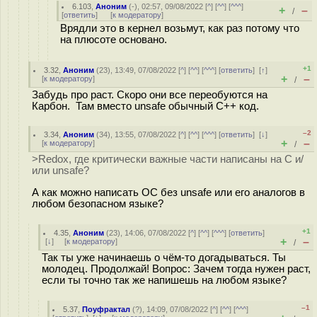
6.103
,
Аноним
(
-
), 02:57, 09/08/2022 [
^
] [
^^
] [
^^^
]
+
–
/
[
ответить
]
[
к модератору
]
Врядли это в кернел возьмут, как раз потому что
на плюсоте основано.
+1
3.32
,
Аноним
(
23
), 13:49, 07/08/2022 [
^
] [
^^
] [
^^^
] [
ответить
]
[
↑
]
+
–
[
к модератору
]
/
Забудь про раст. Скоро они все переобуются на
Карбон. Там вместо unsafe обычный C++ код.
–2
3.34
,
Аноним
(
34
), 13:55, 07/08/2022 [
^
] [
^^
] [
^^^
] [
ответить
]
[
↓
]
+
–
[
к модератору
]
/
>Redox, где критически важные части написаны на C и/
или unsafe?
А как можно написать ОС без unsafe или его аналогов в
любом безопасном языке?
+1
4.35
,
Аноним
(
23
), 14:06, 07/08/2022 [
^
] [
^^
] [
^^^
] [
ответить
]
+
–
[
↓
] [
к модератору
]
/
Так ты уже начинаешь о чём-то догадываться. Ты
молодец. Продолжай! Вопрос: Зачем тогда нужен раст,
если ты точно так же напишешь на любом языке?
–1
5.37
,
Поуфрактал
(
?
), 14:09, 07/08/2022 [
^
] [
^^
] [
^^^
]