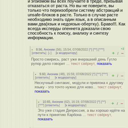
и эгоизмом вы всех поучаете в треде, призывая
отказаться от раста. Но вы не поверите, вы
только что переизобрели систему абстракций и
unsafe-блоков в расте. Только в случае расте
необходимо знать один язык, а в описанным
вами два(язык и недоязык-обертку). Браво!!!. Как
всегда иксперды опеннета доказали свою
способность к поиску, анализу и синтезу
информации.
+2
8.56
,
Аноним
(
56
), 15:54, 07/08/2022 [
^
] [
^^
] [
^^^
]
+
–
[
ответить
]
[
↓
] [
к модератору
]
/
Просто смирись, раст уже вчерашний день Гугло
рупор дело говорит ...
текст свёрнут,
показать
9.60
,
Аноним
(
48
), 15:59, 07/08/2022 [
^
] [
^^
] [
^^^
]
+
–
/
[
ответить
]
[
к модератору
]
Нескучный синтакис, модули и привязка к другому
языку - это точто нужно для ново...
текст свёрнут,
показать
10.65
,
Аноним
(
62
), 16:19, 07/08/2022 [
^
] [
^^
]
+
–
/
[
^^^
] [
ответить
]
[
к модератору
]
Это уже стадия Депрессия, а вы хорошо идёте на
пути к принятию Карбона ...
текст свёрнут,
показать