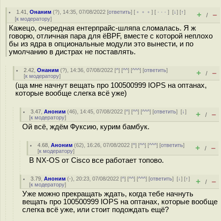
1.41
,
Онаним
(
?
), 14:35, 07/08/2022 [
ответить
] [
﹢﹢﹢
] [
· · ·
]
[
↓
] [
↑
]
+
–
/
[
к модератору
]
Кажецо, очередная ентерпрайс-шляпа сломалась. Я ж
говорю, отличная пара для ёBPF, вместе с которой неплохо
бы из ядра в опциональные модули это вынести, и по
умолчанию в дистрах не поставлять.
2.42
,
Онаним
(
?
), 14:36, 07/08/2022 [
^
] [
^^
] [
^^^
] [
ответить
]
+
–
/
[
к модератору
]
(ща мне начнут вещать про 100500999 IOPS на оптанах,
которые вообще слегка всё уже)
3.47
,
Аноним
(
46
), 14:45, 07/08/2022 [
^
] [
^^
] [
^^^
] [
ответить
]
[
↓
]
+
–
/
[
к модератору
]
Ой всё, ждём Фуксию, курим бамбук.
4.68
,
Аноним
(
62
), 16:26, 07/08/2022 [
^
] [
^^
] [
^^^
] [
ответить
]
+
–
/
[
к модератору
]
В NX-OS от Cisco все работает топово.
3.79
,
Аноним
(
-
), 20:23, 07/08/2022 [
^
] [
^^
] [
^^^
] [
ответить
]
[
↓
] [
↑
]
+
–
/
[
к модератору
]
Уже можно прекращать ждать, когда тебе начнуть
вещать про 100500999 IOPS на оптанах, которые вообще
слегка всё уже, или стоит подождать ещё?