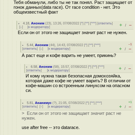
Тебя обманули, либо ты не так понял. Раст защищает от
гонок данных(data race). От race condition - нет. Это
общеизвестный факт
4.18
,
Аноним
(
23
), 13:26, 07/08/2022 [
^
] [
^^
] [
^^^
] [
ответить
]
+
–
/
[
↓
] [
к модератору
]
Если он от этого не защищает значит раст не нужен.
–1
5.44
,
Аноним
(
44
), 14:43, 07/08/2022 [
^
] [
^^
] [
^^^
]
+
–
[
ответить
]
[
↓
] [
к модератору
]
/
А раст еще и кофе варить не умеет, прикинь?
6.58
,
Аноним
(
58
), 15:57, 07/08/2022 [
^
] [
^^
] [
^^^
]
+
–
/
[
ответить
]
[
к модератору
]
И кому нужна такая безопасная домохозяйка,
которая даже кофе не умеет варить? В отличии от
кофе-машин со встроенным линуксом на опасном
си.
+1
5.81
,
Ананимус
(
?
), 21:05, 07/08/2022 [
^
] [
^^
] [
^^^
]
+
–
[
ответить
]
[
↑
] [
к модератору
]
/
> Если он от этого не защищает значит раст не
нужен.
use after free -- это datarace.