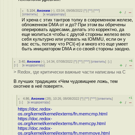
5.104
,
Аноним
(
-
), 03:04, 09/08/2022 [
^
] [
^^
] [
^^^
]
+
–
/
[
ответить
]
[
к модератору
]
И хрена с этих тантров толку в современном железе,
обложенном DMA от и до? При этом вы обречены
оперировать адресами, делать это корректно, да
еще молиться чтобы с другой стороны железо вело
себя культурно или уповать на IOMMU, если он у
вас есть, потому что PCI(-e) и много кто еще умеет
быть инициатором DMA и со своей стороны заодно.
+6
3.40
,
Аноним
(
-
), 14:34, 07/08/2022 [
^
] [
^^
] [
^^^
] [
ответить
]
[
↓
]
+
–
[
↑
] [
к модератору
]
/
> Redox, где критически важные части написаны на C
В лучших традициях «Чем чудовищнее ложь, тем
охотнее в неё поверят».
+1
4.86
,
Аноним
(
28
), 10:26, 08/08/2022 [
^
] [
^^
] [
^^^
] [
ответить
]
+
–
[
↓
] [
к модератору
]
/
https://doc.redox-
os.org/kernel/kernel/externs/fn.memcmp.html
https://doc.redox-
os.org/kernel/kernel/externs/fn.memcpy.html
https://doc.redox-
os.org/kernel/kernel/externs/fn.memmove.html