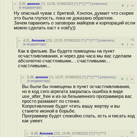
3.20
,
анннон
(
?
), 13:30, 07/08/2022 [
^
] [
^^
] [
^^^
] [
ответить
]
+
–
/
[
к модератору
]
Ну опасный чувак с бритвой, Хэнлон, думает что скорее
это была глупость, пока не доказано обратное.
Зачем параноить о заговорах майоров и корпораций если
можно сделать каст к void'у))
+1
4.21
,
Аноним
(
23
), 13:33, 07/08/2022 [
^
] [
^^
] [
^^^
] [
ответить
]
+
–
[
к модератору
]
/
Как в фильме. Вы будете помещены на пункт
осчастливливания, и через два часа мы вас сделаем
абсолютно счастливыми.. . счастливыми.. .
счастливыми...
5.26
,
анннон
(
?
), 13:37, 07/08/2022 [
^
] [
^^
] [
^^^
] [
ответить
]
+
–
/
[
к модератору
]
Вы были бы помещены в пункт осчастливливания,
но в код сего агрегата закралась ошибка в виде
use_after_free и из-за безымянного программера вас
просто размажет по стенке.
Копротивление будет чтить вашу жертву и вы
станете иконой в борьбе.
Программер будет спокойно спать, есть и писать код
как умеет.
+2
6.29
,
Аноним
(
23
), 13:48, 07/08/2022 [
^
] [
^^
] [
^^^
]