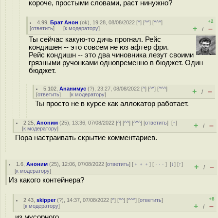
короче, простыми словами, раст нинужно?
+2
4.99
,
Брат Анон
(
ok
), 19:28, 08/08/2022 [
^
] [
^^
] [
^^^
]
+
–
[
ответить
]
[
к модератору
]
/
Ты сейчас какую-то дичь прогнал. Рейс
кондишен -- это совсем не юз афтер фри.
Рейс кондишн -- это два чиновника лезут своими
грязными ручонками одновременно в бюджет. Один
бюджет.
5.102
,
Ананимус
(
?
), 23:27, 08/08/2022 [
^
] [
^^
] [
^^^
]
+
–
/
[
ответить
]
[
к модератору
]
Ты просто не в курсе как аллокатор работает.
2.25
,
Аноним
(
25
), 13:36, 07/08/2022 [
^
] [
^^
] [
^^^
] [
ответить
]
[
↑
]
+
–
/
[
к модератору
]
Пора настраивать скрытие комментариев.
1.6
,
Аноним
(
25
), 12:06, 07/08/2022 [
ответить
] [
﹢﹢﹢
] [
· · ·
]
[
↓
] [
↑
]
+
–
/
[
к модератору
]
Из какого контейнера?
+8
2.43
,
skipper
(
?
), 14:37, 07/08/2022 [
^
] [
^^
] [
^^^
] [
ответить
]
+
–
[
к модератору
]
/
из мусорного