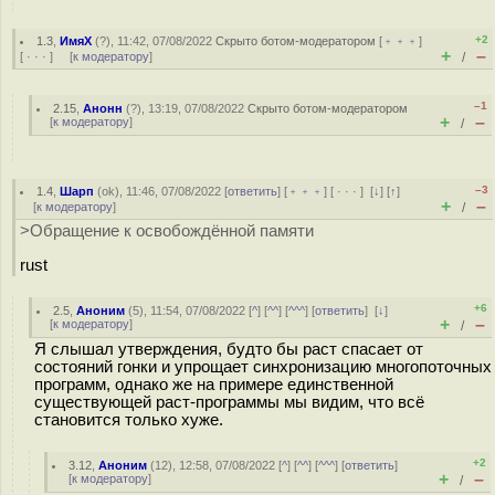
+2
1.3
,
ИмяХ
(
?
), 11:42, 07/08/2022
Скрыто ботом-модератором
[
﹢﹢﹢
]
+
–
[
· · ·
] [
к модератору
]
/
–1
2.15
,
Анонн
(
?
), 13:19, 07/08/2022
Скрыто ботом-модератором
+
–
[
к модератору
]
/
–3
1.4
,
Шарп
(
ok
), 11:46, 07/08/2022 [
ответить
] [
﹢﹢﹢
] [
· · ·
]
[
↓
] [
↑
]
+
–
[
к модератору
]
/
>Обращение к освобождённой памяти
rust
+6
2.5
,
Аноним
(
5
), 11:54, 07/08/2022 [
^
] [
^^
] [
^^^
] [
ответить
]
[
↓
]
+
–
[
к модератору
]
/
Я слышал утверждения, будто бы раст спасает от
состояний гонки и упрощает синхронизацию многопоточных
программ, однако же на примере единственной
существующей раст-программы мы видим, что всё
становится только хуже.
+2
3.12
,
Аноним
(
12
), 12:58, 07/08/2022 [
^
] [
^^
] [
^^^
] [
ответить
]
+
–
[
к модератору
]
/