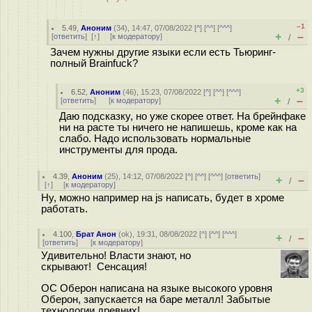
–1
5.49
,
Аноним
(
34
), 14:47, 07/08/2022 [
^
] [
^^
] [
^^^
]
+
–
[
ответить
]
[
↑
] [
к модератору
]
/
Зачем нужны другие языки если есть Тьюринг-
полный Brainfuck?
+3
6.52
,
Аноним
(
46
), 15:23, 07/08/2022 [
^
] [
^^
] [
^^^
]
+
–
[
ответить
]
[
к модератору
]
/
Даю подсказку, но уже скорее ответ. На брейнфаке
ни на расте ты ничего не напишешь, кроме как на
слабо. Надо использовать нормальные
инструменты для прода.
4.39
,
Аноним
(
25
), 14:12, 07/08/2022 [
^
] [
^^
] [
^^^
] [
ответить
]
+
–
/
[
↑
] [
к модератору
]
Ну, можно например на js написать, будет в хроме
работать.
4.100
,
Брат Анон
(
ok
), 19:31, 08/08/2022 [
^
] [
^^
] [
^^^
]
+
–
/
[
ответить
]
[
к модератору
]
Удивительно! Власти знают, но
скрывают! Сенсация!
ОС Оберон написана на языке высокого уровня
Оберон, запускается на баре металл! Забытые
технологии древних!