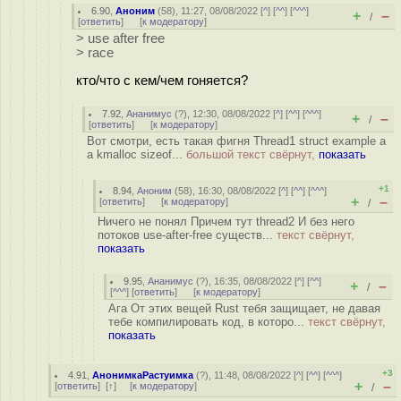
6.90
,
Аноним
(
58
), 11:27, 08/08/2022 [
^
] [
^^
] [
^^^
]
+
–
/
[
ответить
]
[
к модератору
]
> use after free
> race
кто/что с кем/чем гоняется?
7.92
,
Ананимус
(
?
), 12:30, 08/08/2022 [
^
] [
^^
] [
^^^
]
+
–
/
[
ответить
]
[
к модератору
]
Вот смотри, есть такая фигня Thread1 struct example a
a kmalloc sizeof...
большой текст свёрнут,
показать
+1
8.94
,
Аноним
(
58
), 16:30, 08/08/2022 [
^
] [
^^
] [
^^^
]
+
–
[
ответить
]
[
к модератору
]
/
Ничего не понял Причем тут thread2 И без него
потоков use-after-free существ...
текст свёрнут,
показать
9.95
,
Ананимус
(
?
), 16:35, 08/08/2022 [
^
] [
^^
]
+
–
/
[
^^^
] [
ответить
]
[
к модератору
]
Ага От этих вещей Rust тебя защищает, не давая
тебе компилировать код, в которо...
текст свёрнут,
показать
+3
4.91
,
АнонимкаРастуимка
(
?
), 11:48, 08/08/2022 [
^
] [
^^
] [
^^^
]
+
–
[
ответить
]
[
↑
] [
к модератору
]
/