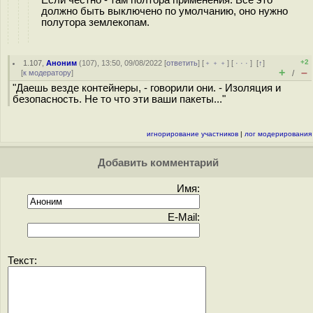
Если честно - там полтора применения. Всё это
должно быть выключено по умолчанию, оно нужно
полутора землекопам.
+2
1.107
,
Аноним
(
107
), 13:50, 09/08/2022 [
ответить
] [
﹢﹢﹢
] [
· · ·
]
[
↑
]
+
–
[
к модератору
]
/
"Даешь везде контейнеры, - говорили они. - Изоляция и
безопасность. Не то что эти ваши пакеты..."
игнорирование участников
|
лог модерирования
Добавить комментарий
Имя:
E-Mail:
Текст: