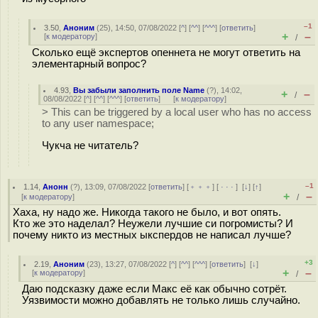
–1
3.50
,
Аноним
(
25
), 14:50, 07/08/2022 [
^
] [
^^
] [
^^^
] [
ответить
]
+
–
[
к модератору
]
/
Сколько ещё экспертов опеннета не могут ответить на
элементарный вопрос?
4.93
,
Вы забыли заполнить поле Name
(
?
), 14:02,
+
–
/
08/08/2022 [
^
] [
^^
] [
^^^
] [
ответить
]
[
к модератору
]
> This can be triggered by a local user who has no access
to any user namespace;
Чукча не читатель?
–1
1.14
,
Анонн
(
?
), 13:09, 07/08/2022 [
ответить
] [
﹢﹢﹢
] [
· · ·
]
[
↓
] [
↑
]
+
–
[
к модератору
]
/
Хаха, ну надо же. Никогда такого не было, и вот опять.
Кто же это наделал? Неужели лучшие си погромисты? И
почему никто из местных ыкспердов не написал лучше?
+3
2.19
,
Аноним
(
23
), 13:27, 07/08/2022 [
^
] [
^^
] [
^^^
] [
ответить
]
[
↓
]
+
–
[
к модератору
]
/
Даю подсказку даже если Макс её как обычно сотрёт.
Уязвимости можно добавлять не только лишь случайно.