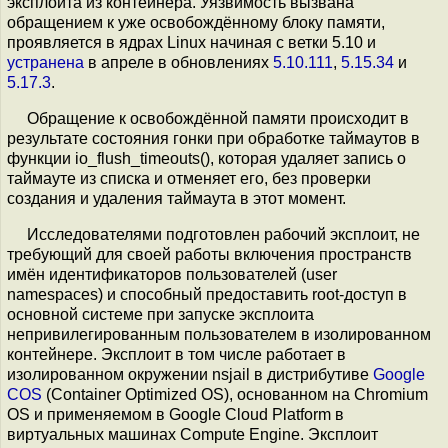
эксплоита из контейнера. Уязвимость вызвана
обращением к уже освобождённому блоку памяти,
проявляется в ядрах Linux начиная с ветки 5.10 и
устранена
в апреле в обновлениях
5.10.111
,
5.15.34
и
5.17.3
.
Обращение к освобождённой памяти происходит в
результате состояния гонки при обработке таймаутов в
функции io_flush_timeouts(), которая удаляет запись о
таймауте из списка и отменяет его, без проверки
создания и удаления таймаута в этот момент.
Исследователями подготовлен рабочий эксплоит, не
требующий для своей работы включения пространств
имён идентификаторов пользователей (user
namespaces) и способный предоставить root-доступ в
основной системе при запуске эксплоита
непривилегированным пользователем в изолированном
контейнере. Эксплоит в том числе работает в
изолированном окружении nsjail в дистрибутиве
Google
COS
(Сontainer Optimized OS), основанном на Chromium
OS и применяемом в Google Cloud Platform в
виртуальных машинах Compute Engine. Эксплоит