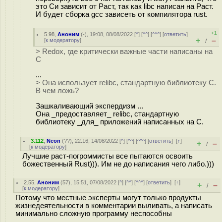
это Си зависит от Раст, так как libc написан на Раст.
И будет сборка gcc зависеть от компилятора rust.
+1
5.98
,
Аноним
(
-
), 19:08, 08/08/2022 [
^
] [
^^
] [
^^^
] [
ответить
]
+
–
[
к модератору
]
/
> Redox, где критически важные части написаны на
C
...
> Она использует relibc, стандартную библиотеку C.
В чем ложь?
Зашкаливающий экспердизм ...
Она _предоставляет_ relibc, стандартную
библиотеку _для_ приложений написанных на С.
3.112
,
Neon
(
??
), 22:16, 14/08/2022 [
^
] [
^^
] [
^^^
] [
ответить
]
[
↑
]
+
–
/
[
к модератору
]
Лучшие раст-погроммисты все пытаются освоить
божественный Rust))). Им не до написания чего либо.)))
2.55
,
Аноним
(
57
), 15:51, 07/08/2022 [
^
] [
^^
] [
^^^
] [
ответить
]
[
↑
]
+
–
/
[
к модератору
]
Потому что местные эксперты могут только продукты
жизнедеятельности в комментарии выливать, а написать
минимально сложную программу неспособны