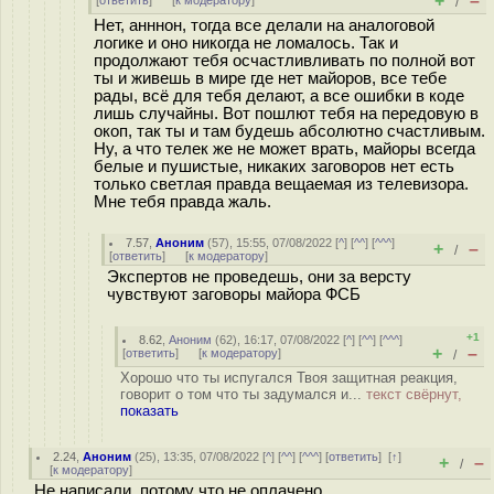
+
–
[
ответить
]
[
к модератору
]
/
Нет, анннон, тогда все делали на аналоговой
логике и оно никогда не ломалось. Так и
продолжают тебя осчастливливать по полной вот
ты и живешь в мире где нет майоров, все тебе
рады, всё для тебя делают, а все ошибки в коде
лишь случайны. Вот пошлют тебя на передовую в
окоп, так ты и там будешь абсолютно счастливым.
Ну, а что телек же не может врать, майоры всегда
белые и пушистые, никаких заговоров нет есть
только светлая правда вещаемая из телевизора.
Мне тебя правда жаль.
7.57
,
Аноним
(
57
), 15:55, 07/08/2022 [
^
] [
^^
] [
^^^
]
+
–
/
[
ответить
]
[
к модератору
]
Экспертов не проведешь, они за версту
чувствуют заговоры майора ФСБ
+1
8.62
,
Аноним
(
62
), 16:17, 07/08/2022 [
^
] [
^^
] [
^^^
]
+
–
[
ответить
]
[
к модератору
]
/
Хорошо что ты испугался Твоя защитная реакция,
говорит о том что ты задумался и...
текст свёрнут,
показать
2.24
,
Аноним
(
25
), 13:35, 07/08/2022 [
^
] [
^^
] [
^^^
] [
ответить
]
[
↑
]
+
–
/
[
к модератору
]
Не написали, потому что не оплачено.