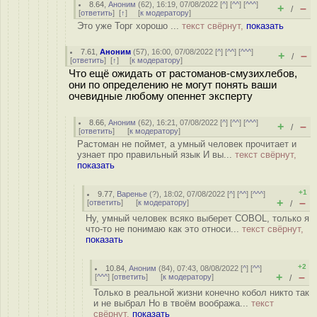
8.64
,
Аноним
(
62
), 16:19, 07/08/2022 [
^
] [
^^
] [
^^^
]
+
–
/
[
ответить
]
[
↑
] [
к модератору
]
Это уже Торг хорошо ...
текст свёрнут,
показать
7.61
,
Аноним
(
57
), 16:00, 07/08/2022 [
^
] [
^^
] [
^^^
]
+
–
/
[
ответить
]
[
↑
] [
к модератору
]
Что ещё ожидать от растоманов-смузихлебов,
они по определению не могут понять ваши
очевидные любому опеннет эксперту
8.66
,
Аноним
(
62
), 16:21, 07/08/2022 [
^
] [
^^
] [
^^^
]
+
–
/
[
ответить
]
[
к модератору
]
Растоман не поймет, а умный человек прочитает и
узнает про правильный язык И вы...
текст свёрнут,
показать
+1
9.77
,
Варенье
(
?
), 18:02, 07/08/2022 [
^
] [
^^
] [
^^^
]
+
–
[
ответить
]
[
к модератору
]
/
Ну, умный человек всяко выберет COBOL, только я
что-то не понимаю как это относи...
текст свёрнут,
показать
+2
10.84
,
Аноним
(
84
), 07:43, 08/08/2022 [
^
] [
^^
]
+
–
[
^^^
] [
ответить
]
[
к модератору
]
/
Только в реальной жизни конечно кобол никто так
и не выбрал Но в твоём вообража...
текст
свёрнут,
показать