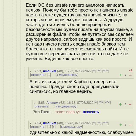
Если ОС без unsafe или его аналогов написать
нельзя. Почему бы тебе просто не написать unsafe
часть на уже существующем «unsafe» языке, на
которым они впрочем уже написаны. А другую
часть где ты хочешь больше проверок и
безопасности мы будем писать на другом языке, а
расширение файла чтобы не путаться мы сделаем
другое например .carbon видишь как всё просто. И
не надо ничего искать среди unsafe блоков тем
более что ты там ничего не сможешь найти. И не
нужно все переписывать при том что ты даже не
умеешь. Видишь как всё просто.
–1
7.53
,
Аноним
(
48
), 15:23, 07/08/2022 [
^
] [
^^
] [
^^^
]
+
–
[
ответить
]
[
↓
] [
к модератору
]
/
А, вы из свидетелей Карбона, теперь все
понятно. Правда, около года придумывали
синтаксис, но главное верить.
8.63
,
Аноним
(
62
), 16:18, 07/08/2022 [
^
] [
^^
] [
^^^
]
+
–
/
[
ответить
]
[
к модератору
]
Это Гнев ...
текст свёрнут,
показать
7.54
,
Аноним
(
48
), 15:43, 07/08/2022 [
^
] [
^^
] [
^^^
]
+
–
/
[
ответить
]
[
↓
] [
↑
] [
к модератору
]
Удивительно с какой надменностью, слабоумием