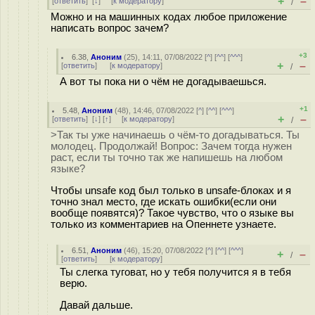
+
–
[
ответить
]
[
↓
] [
к модератору
]
/
Можно и на машинных кодах любое приложение
написать вопрос зачем?
+3
6.38
,
Аноним
(
25
), 14:11, 07/08/2022 [
^
] [
^^
] [
^^^
]
+
–
[
ответить
]
[
к модератору
]
/
А вот ты пока ни о чём не догадываешься.
+1
5.48
,
Аноним
(
48
), 14:46, 07/08/2022 [
^
] [
^^
] [
^^^
]
+
–
[
ответить
]
[
↓
] [
↑
] [
к модератору
]
/
>Так ты уже начинаешь о чём-то догадываться. Ты
молодец. Продолжай! Вопрос: Зачем тогда нужен
раст, если ты точно так же напишешь на любом
языке?
Чтобы unsafe код был только в unsafe-блоках и я
точно знал место, где искать ошибки(если они
вообще появятся)? Такое чувство, что о языке вы
только из комментариев на Опеннете узнаете.
6.51
,
Аноним
(
46
), 15:20, 07/08/2022 [
^
] [
^^
] [
^^^
]
+
–
/
[
ответить
]
[
к модератору
]
Ты слегка туговат, но у тебя получится я в тебя
верю.
Давай дальше.