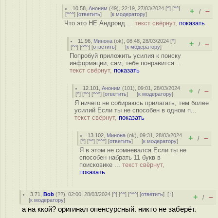
10.58
,
Аноним
(
49
), 22:19, 27/03/2024 [
^
] [
^^
]
+
–
/
[
^^^
] [
ответить
]
[
к модератору
]
Что это НЕ Андроид ...
текст свёрнут,
показать
11.96
,
Минона
(
ok
), 08:48, 28/03/2024 [
^
]
+
–
/
[
^^
] [
^^^
] [
ответить
]
[
к модератору
]
Попробуй приложить усилия к поиску
информации, сам, тебе понравится ...
текст свёрнут,
показать
12.101
,
Аноним
(
101
), 09:01, 28/03/2024
+
–
/
[
^
] [
^^
] [
^^^
] [
ответить
]
[
к модератору
]
Я ничего не собираюсь прилагать, тем более
усилий Если ты не способен в одном п...
текст свёрнут,
показать
13.102
,
Минона
(
ok
), 09:31, 28/03/2024
+
–
/
[
^
] [
^^
] [
^^^
] [
ответить
]
[
к модератору
]
Я в этом не сомневался Если ты не
способен набрать 11 букв в
поисковике ...
текст свёрнут,
показать
3.71
,
Bob
(
??
), 02:00, 28/03/2024 [
^
] [
^^
] [
^^^
] [
ответить
]
[
↑
]
+
–
/
[
к модератору
]
а на ккой? оригинал опенсурсный. никто не заберёт.