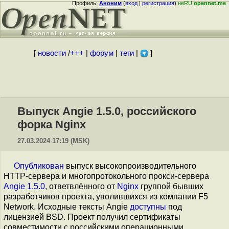
Профиль:
Аноним
(
вход
|
регистрация
)
неRU
opennet.me
[
новости
/
+++
|
форум
|
теги
|
]
Выпуск Angie 1.5.0, российского
форка Nginx
27.03.2024 17:19 (MSK)
Опубликован
выпуск высокопроизводительного
HTTP-сервера и многопротокольного прокси-сервера
Angie 1.5.0
, ответвлённого от
Nginx
группой бывших
разработчиков проекта, уволившихся из компании F5
Network. Исходные тексты Angie
доступны
под
лицензией BSD. Проект получил сертификаты
совместимости с российскими операционными