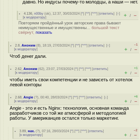
давно. Но индусы почему-то молодцы, а наши — нет.
4.136
,
n00by
(
ok
), 12:37, 30/03/2024 [
^
] [
^^
] [
^^^
] [
ответить
]
[
↑
]
+
–
/
[
к модератору
]
Повторяем пройдённый урок авторские права бывают
неимущественные и имущественны...
большой текст
свёрнут,
показать
–1
2.8
,
Аноним
(
8
), 18:19, 27/03/2024 [
^
] [
^^
] [
^^^
] [
ответить
]
[
↑
]
+
–
[
к модератору
]
/
Чтоб денег дали.
+1
2.62
,
Аноним
(
62
), 23:07, 27/03/2024 [
^
] [
^^
] [
^^^
] [
ответить
]
+
–
[
к модератору
]
/
чтобы иметь свои компетенции и не зависеть от хотелок
левой конторы
+6
2.68
,
Angie
(
?
), 00:40, 28/03/2024 [
^
] [
^^
] [
^^^
] [
ответить
]
[
↓
]
+
–
[
к модератору
]
/
Angie - это и есть Nginx: технология, основная команда
разработчиков со той же атмосферой и методологией
работы. У американцев остался только маркетинг.
–2
3.89
,
нах.
(
?
), 07:16, 28/03/2024 [
^
] [
^^
] [
^^^
] [
ответить
]
+
–
[
к модератору
]
/