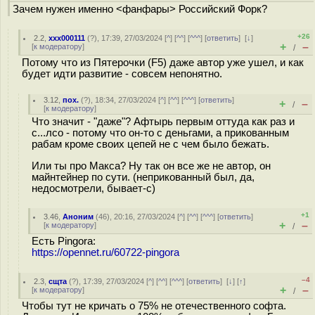
Зачем нужен именно <фанфары> Российский Форк?
+26
2.2
,
xxx000111
(
?
), 17:39, 27/03/2024 [
^
] [
^^
] [
^^^
] [
ответить
]
[
↓
]
+
–
[
к модератору
]
/
Потому что из Пятерочки (F5) даже автор уже ушел, и как
будет идти развитие - совсем непонятно.
3.12
,
пох.
(
?
), 18:34, 27/03/2024 [
^
] [
^^
] [
^^^
] [
ответить
]
+
–
/
[
к модератору
]
Что значит - "даже"? Афтырь первым оттуда как раз и
с...лсо - потому что он-то с деньгами, а прикованным
рабам кроме своих цепей не с чем было бежать.
Или ты про Макса? Ну так он все же не автор, он
майнтейнер по сути. (неприкованный был, да,
недосмотрели, бывает-с)
+1
3.46
,
Аноним
(
46
), 20:16, 27/03/2024 [
^
] [
^^
] [
^^^
] [
ответить
]
+
–
[
к модератору
]
/
Есть Pingora:
https://opennet.ru/60722-pingora
–4
2.3
,
сщта
(
?
), 17:39, 27/03/2024 [
^
] [
^^
] [
^^^
] [
ответить
]
[
↓
] [
↑
]
+
–
[
к модератору
]
/
Чтобы тут не кричать о 75% не отечественного софта.