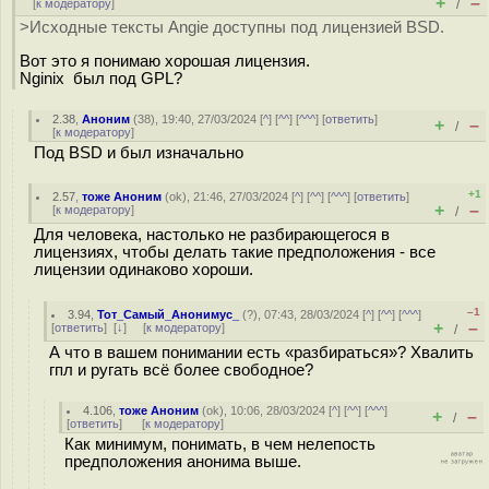
+
–
[
к модератору
]
/
>Исходные тексты Angie доступны под лицензией BSD.
Вот это я понимаю хорошая лицензия.
Nginix был под GPL?
2.38
,
Аноним
(
38
), 19:40, 27/03/2024 [
^
] [
^^
] [
^^^
] [
ответить
]
+
–
/
[
к модератору
]
Под BSD и был изначально
+1
2.57
,
тоже Аноним
(
ok
), 21:46, 27/03/2024 [
^
] [
^^
] [
^^^
] [
ответить
]
+
–
[
к модератору
]
/
Для человека, настолько не разбирающегося в
лицензиях, чтобы делать такие предположения - все
лицензии одинаково хороши.
–1
3.94
,
Тот_Самый_Анонимус_
(
?
), 07:43, 28/03/2024 [
^
] [
^^
] [
^^^
]
+
–
[
ответить
]
[
↓
] [
к модератору
]
/
А что в вашем понимании есть «разбираться»? Хвалить
гпл и ругать всё более свободное?
4.106
,
тоже Аноним
(
ok
), 10:06, 28/03/2024 [
^
] [
^^
] [
^^^
]
+
–
/
[
ответить
]
[
к модератору
]
Как минимум, понимать, в чем нелепость
предположения анонима выше.