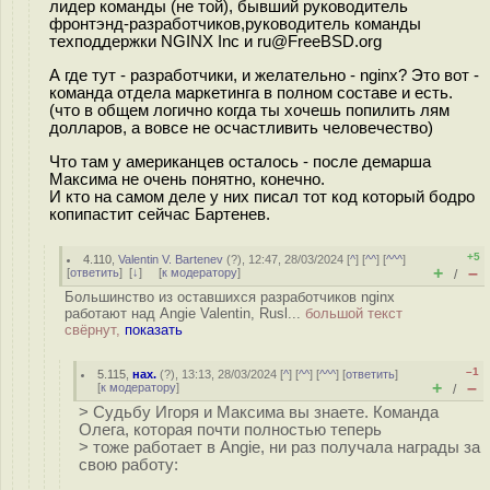
лидер команды (не той), бывший руководитель
фронтэнд-разработчиков,руководитель команды
техподдержки NGINX Inc и ru@FreeBSD.org
А где тут - разработчики, и желательно - nginx? Это вот -
команда отдела маркетинга в полном составе и есть.
(что в общем логично когда ты хочешь попилить лям
долларов, а вовсе не осчастливить человечество)
Что там у американцев осталось - после демарша
Максима не очень понятно, конечно.
И кто на самом деле у них писал тот код который бодро
копипастит сейчас Бартенев.
+5
4.110
,
Valentin V. Bartenev
(
?
), 12:47, 28/03/2024 [
^
] [
^^
] [
^^^
]
+
–
[
ответить
]
[
↓
] [
к модератору
]
/
Большинство из оставшихся разработчиков nginx
работают над Angie Valentin, Rusl...
большой текст
свёрнут,
показать
–1
5.115
,
нах.
(
?
), 13:13, 28/03/2024 [
^
] [
^^
] [
^^^
] [
ответить
]
+
–
[
к модератору
]
/
> Судьбу Игоря и Максима вы знаете. Команда
Олега, которая почти полностью теперь
> тоже работает в Angie, ни раз получала награды за
свою работу: