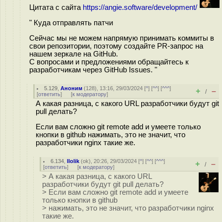
Цитата с сайта
https://angie.software/development/
" Куда отправлять патчи
Сейчас мы не можем напрямую принимать коммиты в
свои репозитории, поэтому создайте PR-запрос на
нашем зеркале на GitHub.
С вопросами и предложениями обращайтесь к
разработчикам через GitHub Issues. "
5.129
,
Аноним
(
128
), 13:16, 29/03/2024 [
^
] [
^^
] [
^^^
]
+
–
/
[
ответить
]
[
к модератору
]
А какая разница, с какого URL разработчики будут git
pull делать?
Если вам сложно git remote add и умеете только
кнопки в github нажимать, это не значит, что
разработчики nginx такие же.
6.134
,
llolik
(
ok
), 20:26, 29/03/2024 [
^
] [
^^
] [
^^^
]
+
–
/
[
ответить
]
[
к модератору
]
> А какая разница, с какого URL
разработчики будут git pull делать?
> Если вам сложно git remote add и умеете
только кнопки в github
> нажимать, это не значит, что разработчики nginx
такие же.