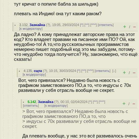
тут кричат о попиле бабла за шильдик)
плевать на Индию! она тут каким раком?
3.132
,
Зазнайка
(
?
), 19:05, 29/03/2024 [
^
] [
^^
] [
^^^
] [
ответить
]
+
–
/
[
к модератору
]
Да ладно? А кому принадлежат авторские права на этот
код? Кто владеет правами на писанное ими ПО? Ой, как
неудобно-то! А то,что русскоязычных программистов
немерено пишет подобный код это мы забудем, потому-
что неудобно тогда получится? Ну, закономерно, что ещё
сказать!
4.135
,
сщта
(
?
), 10:15, 30/03/2024 [
^
] [
^^
] [
^^^
] [
ответить
]
[
↓
]
+
–
/
[
к модератору
]
Вот, чего привязался? Недавно была новость с
графиком заимствованого ПО,а то, что индусы с 70х
развивали у себя отрасль вообще не секрет.
5.142
,
Зазнайка
(
?
), 00:10, 02/04/2024 [
^
] [
^^
] [
^^^
]
+
–
/
[
ответить
]
[
к модератору
]
> Вот, чего привязался? Недавно была новость с
графиком заимствованого ПО,а то, что
> индусы с 70х развивали у себя отрасль вообще не
секрет.
Да плевать вообще, у нас это всё развивалось очень