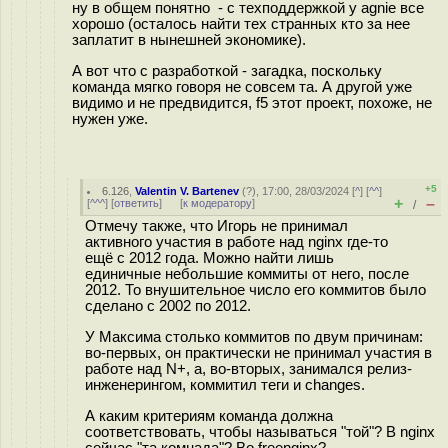
ну в общем понятно - с техподдержкой у agnie все
хорошо (осталось найти тех странных кто за нее
заплатит в нынешней экономике).
А вот что с разработкой - загадка, поскольку
команда мягко говоря не совсем та. А другой уже
видимо и не предвидится, f5 этот проект, похоже, не
нужен уже.
+5
6.126
,
Valentin V. Bartenev
(
?
), 17:00, 28/03/2024 [
^
] [
^^
]
+
–
[
^^^
] [
ответить
]
[
к модератору
]
/
Отмечу также, что Игорь не принимал
активного участия в работе над nginx где-то
ещё с 2012 года. Можно найти лишь
единичные небольшие коммиты от него, после
2012. То внушительное число его коммитов было
сделано c 2002 по 2012.
У Максима столько коммитов по двум причинам:
во-первых, он практически не принимал участия в
работе над N+, а, во-вторых, занимался релиз-
инженерингом, коммитил теги и changes.
А каким критериям команда должна
соответствовать, чтобы называться "той"? В nginx
сейчас "та комнада"? Во freenginx?