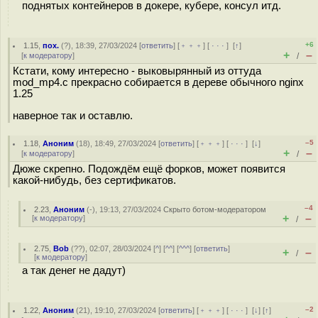
поднятых контейнеров в докере, кубере, консул итд.
+6
1.15
,
пох.
(
?
), 18:39, 27/03/2024 [
ответить
] [
﹢﹢﹢
] [
· · ·
]
[
↑
]
+
–
[
к модератору
]
/
Кстати, кому интересно - выковырянный из оттуда
mod_mp4.c прекрасно собирается в дереве обычного nginx
1.25
наверное так и оставлю.
–5
1.18
,
Аноним
(
18
), 18:49, 27/03/2024 [
ответить
] [
﹢﹢﹢
] [
· · ·
]
[
↓
]
+
–
[
к модератору
]
/
Дюже скрепно. Подождём ещё форков, может появится
какой-нибудь, без сертификатов.
–4
2.23
,
Аноним
(
-
), 19:13, 27/03/2024
Скрыто ботом-модератором
+
–
[
к модератору
]
/
2.75
,
Bob
(
??
), 02:07, 28/03/2024 [
^
] [
^^
] [
^^^
] [
ответить
]
+
–
/
[
к модератору
]
а так денег не дадут)
–2
1.22
,
Аноним
(
21
), 19:10, 27/03/2024 [
ответить
] [
﹢﹢﹢
] [
· · ·
]
[
↓
] [
↑
]