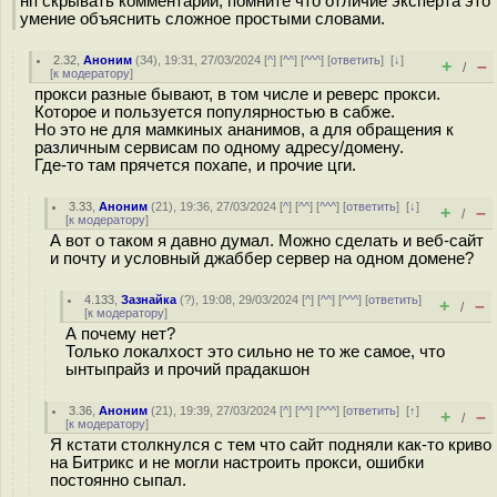
нп скрывать комментарий, помните что отличие эксперта это
умение объяснить сложное простыми словами.
2.32
,
Аноним
(
34
), 19:31, 27/03/2024 [
^
] [
^^
] [
^^^
] [
ответить
]
[
↓
]
+
–
/
[
к модератору
]
прокси разные бывают, в том числе и реверс прокси.
Которое и пользуется популярностью в сабже.
Но это не для мамкиных ананимов, а для обращения к
различным сервисам по одному адресу/домену.
Где-то там прячется похапе, и прочие цги.
3.33
,
Аноним
(
21
), 19:36, 27/03/2024 [
^
] [
^^
] [
^^^
] [
ответить
]
[
↓
]
+
–
/
[
к модератору
]
А вот о таком я давно думал. Можно сделать и веб-сайт
и почту и условный джаббер сервер на одном домене?
4.133
,
Зазнайка
(
?
), 19:08, 29/03/2024 [
^
] [
^^
] [
^^^
] [
ответить
]
+
–
/
[
к модератору
]
А почему нет?
Только локалхост это сильно не то же самое, что
ынтыпрайз и прочий прадакшон
3.36
,
Аноним
(
21
), 19:39, 27/03/2024 [
^
] [
^^
] [
^^^
] [
ответить
]
[
↑
]
+
–
/
[
к модератору
]
Я кстати столкнулся с тем что сайт подняли как-то криво
на Битрикс и не могли настроить прокси, ошибки
постоянно сыпал.