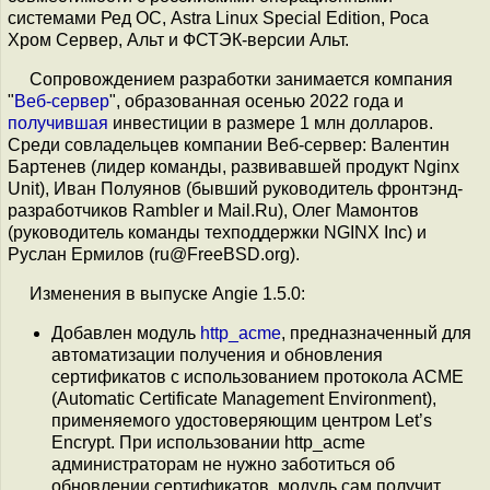
системами Ред ОС, Astra Linux Special Edition, Роса
Хром Сервер, Альт и ФСТЭК-версии Альт.
Сопровождением разработки занимается компания
"
Веб-сервер
", образованная осенью 2022 года и
получившая
инвестиции в размере 1 млн долларов.
Среди совладельцев компании Веб-сервер: Валентин
Бартенев (лидер команды, развивавшей продукт Nginx
Unit), Иван Полуянов (бывший руководитель фронтэнд-
разработчиков Rambler и Mail.Ru), Олег Мамонтов
(руководитель команды техподдержки NGINX Inc) и
Руслан Ермилов (ru@FreeBSD.org).
Изменения в выпуске Angie 1.5.0:
Добавлен модуль
http_acme
, предназначенный для
автоматизации получения и обновления
сертификатов с использованием протокола ACME
(Automatic Certificate Management Environment),
применяемого удостоверяющим центром Let’s
Encrypt. При использовании http_acme
администраторам не нужно заботиться об
обновлении сертификатов, модуль сам получит