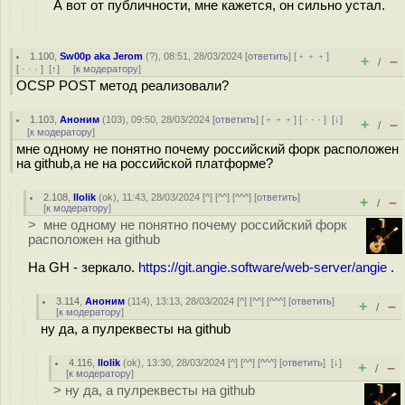
А вот от публичности, мне кажется, он сильно устал.
1.100
,
Sw00p aka Jerom
(
?
), 08:51, 28/03/2024 [
ответить
] [
﹢﹢﹢
]
+
–
/
[
· · ·
]
[
↑
] [
к модератору
]
OCSP POST метод реализовали?
1.103
,
Аноним
(
103
), 09:50, 28/03/2024 [
ответить
] [
﹢﹢﹢
] [
· · ·
]
[
↓
]
+
–
/
[
к модератору
]
мне одному не понятно почему российский форк расположен
на github,а не на российской платформе?
2.108
,
llolik
(
ok
), 11:43, 28/03/2024 [
^
] [
^^
] [
^^^
] [
ответить
]
+
–
/
[
к модератору
]
> мне одному не понятно почему российский форк
расположен на github
На GH - зеркало.
https://git.angie.software/web-server/angie
.
3.114
,
Аноним
(
114
), 13:13, 28/03/2024 [
^
] [
^^
] [
^^^
] [
ответить
]
+
–
/
[
к модератору
]
ну да, а пулреквесты на github
4.116
,
llolik
(
ok
), 13:30, 28/03/2024 [
^
] [
^^
] [
^^^
] [
ответить
]
[
↓
]
+
–
/
[
к модератору
]
> ну да, а пулреквесты на github