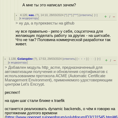
А мне ты это написал зачем?
4.120
,
нах.
(
?
), 14:10, 28/03/2024 [
^
] [
^^
] [
^^^
] [
ответить
]
[
↑
]
+
–
/
[
к модератору
]
> ну да, а пулреквесты на github
ну все правильно - репо у себя, соцсеточка для
желающих поделать работу за других - на шитхабе.
Что не так? Половина коммерческой разработки так
живет.
1.130
,
Golangdev
(
?
), 17:53, 29/03/2024 [
ответить
] [
﹢﹢﹢
] [
· · ·
]
[
↑
]
+
–
/
[
к модератору
]
> Добавлен модуль http_acme, предназначенный для
автоматизации получения и обновления сертификатов с
использованием протокола ACME (Automatic Certificate
Management Environment), применяемого удостоверяющим
центром Let’s Encrypt.
респект!
на один шаг стали ближе к traefik
останется реализовать dynamic backends, о чём я говорю на
протяжении долгого времени
(
https://www.opennet.ru/openforum/vsluhforumID3/131545.html#6