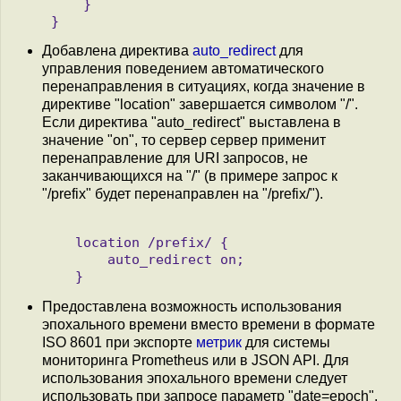
    }

Добавлена директива
auto_redirect
для
управления поведением автоматического
перенаправления в ситуациях, когда значение в
директиве "location" завершается символом "/".
Если директива "auto_redirect" выставлена в
значение "on", то сервер сервер применит
перенаправление для URI запросов, не
заканчивающихся на "/" (в примере запрос к
"/prefix" будет перенаправлен на "/prefix/").
   location /prefix/ {

       auto_redirect on;

Предоставлена возможность использования
эпохального времени вместо времени в формате
ISO 8601 при экспорте
метрик
для системы
мониторинга Prometheus или в JSON API. Для
использования эпохального времени следует
использовать при запросе параметр "date=epoch".