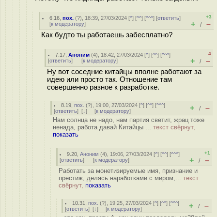
+3
6.16
,
пох.
(
?
), 18:39, 27/03/2024 [
^
] [
^^
] [
^^^
] [
ответить
]
+
–
[
к модератору
]
/
Как будто ты работаешь забесплатно?
–4
7.17
,
Аноним
(
4
), 18:42, 27/03/2024 [
^
] [
^^
] [
^^^
]
+
–
[
ответить
]
[
к модератору
]
/
Ну вот соседние китайцы вполне работают за
идею или просто так. Отношение там
совершенно разное к разработке.
8.19
,
пох.
(
?
), 19:00, 27/03/2024 [
^
] [
^^
] [
^^^
]
+
–
/
[
ответить
]
[
↓
] [
к модератору
]
Нам солнца не надо, нам партия светит, жрац тоже
ненада, работа давай Китайцы ...
текст свёрнут,
показать
+1
9.20
,
Аноним
(
4
), 19:06, 27/03/2024 [
^
] [
^^
] [
^^^
]
+
–
[
ответить
]
[
к модератору
]
/
Работать за монетизируемые имя, признание и
престиж, делясь наработками с миром,...
текст
свёрнут,
показать
10.31
,
пох.
(
?
), 19:25, 27/03/2024 [
^
] [
^^
] [
^^^
]
+
–
/
[
ответить
]
[
↓
] [
к модератору
]