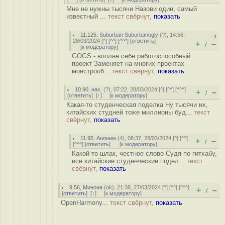
Мне не нужны тысячи Назови один, самый
известный ...
текст свёрнут,
показать
11.125
,
Suburban Suburbanogly
(
?
), 14:56,
–1
28/03/2024 [
^
] [
^^
] [
^^^
] [
ответить
]
+
–
/
[
к модератору
]
GOGS - вполне себе работоспособный
проект Заменяет на многих проектах
монстрооб...
текст свёрнут,
показать
10.90
,
нах.
(
?
), 07:22, 28/03/2024 [
^
] [
^^
] [
^^^
]
+
–
/
[
ответить
]
[
↑
] [
к модератору
]
Какая-то студенческая поделка Ну тысячи их,
китайских студней тоже миллионы буд...
текст
свёрнут,
показать
11.95
,
Аноним
(
4
), 08:37, 28/03/2024 [
^
] [
^^
]
+
–
/
[
^^^
] [
ответить
]
[
к модератору
]
Какой-то шлак, честное слово Судя по гитхабу,
все китайские студенческие подел...
текст
свёрнут,
показать
9.56
,
Минона
(
ok
), 21:38, 27/03/2024 [
^
] [
^^
] [
^^^
]
+
–
/
[
ответить
]
[
↑
] [
к модератору
]
OpenHarmony...
текст свёрнут,
показать