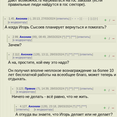
дают возможность нагреваться на гос заказах (если
правильные люди найдутся в гос секторе).
1.45
,
Аноним
(
-
), 20:13, 27/03/2024 [
ответить
] [
﹢﹢﹢
] [
· · ·
]
[
↓
] [
↑
]
+
–
/
[
к модератору
]
А когда Игорь Сысоев планирует вернуться и помогать?
2.99
,
Аноним
(
99
), 08:49, 28/03/2024 [
^
] [
^^
] [
^^^
] [
ответить
]
+
–
/
[
к модератору
]
Зачем?
2.112
,
Аноним
(
128
), 13:11, 28/03/2024 [
^
] [
^^
] [
^^^
] [
ответить
]
+
–
/
[
к модератору
]
А на, простите, кой ему это надо?
Он получил вполне неплохое вознаграждение за более 10
лет бесплатной работы на всеобщее благо, может теперь и
отдыхать.
3.123
,
Пряник
(
?
), 14:39, 28/03/2024 [
^
] [
^^
] [
^^^
] [
ответить
]
+
–
/
[
к модератору
]
Ничего не делать - всё равно, что не жить.
4.127
,
Аноним
(
128
), 23:18, 28/03/2024 [
^
] [
^^
] [
^^^
]
+
–
/
[
ответить
]
[
к модератору
]
А откуда вы знаете, что Игорь делает или не делает?