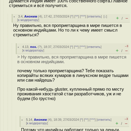
Думается Индия имеет 100% собственного софта.Главное
стремиться и всё получится.
3.4
,
Аноним
(
4
), 17:42, 27/03/2024 [
^
] [
^^
] [
^^^
] [
ответить
]
[
↓
]
+
–
/
[
к модератору
]
Ну правильно, вся проприетарщина в мире пишется в
основном индийцами. Но то ли к чему имеет смысл
стремиться?
–3
4.13
,
пох.
(
?
), 18:37, 27/03/2024 [
^
] [
^^
] [
^^^
] [
ответить
]
+
–
[
к модератору
]
/
> Ну правильно, вся проприетарщина в мире пишется
в основном индийцами.
почему только проприетарщина? Тебе показать
копирайты всяких кумаров в линуксном ведре тыщами
или сам найдешь?
Про какой-нибудь gluster, купленный прямо по месту
проживания хвостатой стаи разработчиков, уж и не
будем (бо грустно)
–3
5.14
,
Аноним
(
4
), 18:39, 27/03/2024 [
^
] [
^^
] [
^^^
] [
ответить
]
+
–
[
к модератору
]
/
Потому что индийцы работают только за деньги.