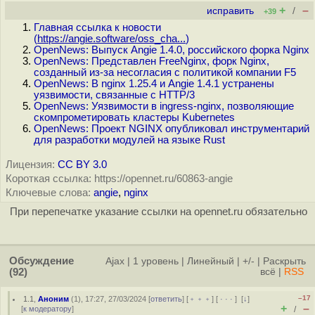
+
–
исправить
/
+39
Главная ссылка к новости
(
https://angie.software/oss_cha...
)
OpenNews: Выпуск Angie 1.4.0, российского форка Nginx
OpenNews: Представлен FreeNginx, форк Nginx,
созданный из-за несогласия с политикой компании F5
OpenNews: В nginx 1.25.4 и Angie 1.4.1 устранены
уязвимости, связанные с HTTP/3
OpenNews: Уязвимости в ingress-nginx, позволяющие
скомпрометировать кластеры Kubernetes
OpenNews: Проект NGINX опубликовал инструментарий
для разработки модулей на языке Rust
Лицензия:
CC BY 3.0
Короткая ссылка: https://opennet.ru/60863-angie
Ключевые слова:
angie
,
nginx
При перепечатке указание ссылки на opennet.ru обязательно
Обсуждение
Ajax
|
1 уровень
|
Линейный
|
+/-
|
Раскрыть
(92)
всё
|
RSS
–17
1.1
,
Аноним
(
1
), 17:27, 27/03/2024 [
ответить
] [
﹢﹢﹢
] [
· · ·
]
[
↓
]
+
–
[
к модератору
]
/