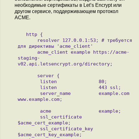
необходимые сертификаты в Let’s Encrypt или
другом сервисе, поддерживающем протокол
ACME.
   http {

       resolver 127.0.0.1:53; # требуется 
для директивы 'acme_client'

       acme_client example https://acme-
staging-
v02.api.letsencrypt.org/directory;

       server {

        listen               80; 

        listen               443 ssl;

        server_name          example.com 
www.example.com;

        acme                 example;

        ssl_certificate      
$acme_cert_example;

        ssl_certificate_key  
$acme_cert_key_example;
