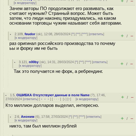
+
–
/
[
к модератору
]
Зачем авторы ПО продолжают его развивать, как
считают нужным? Странный вопрос. Может быть
затем, что люди наконец призадумались, на каком
основании торговцы чужим называют себя авторами.
2.109
,
feudor
(
ok
), 12:08, 28/03/2024 [
^
] [
^^
] [
^^^
] [
ответить
]
+
–
/
[
к модератору
]
раз оригинал российского производства то почему
ьы и форку им не быть
3.121
,
n00by
(
ok
), 14:31, 28/03/2024 [
^
] [
^^
] [
^^^
] [
ответить
]
+
–
/
[
к модератору
]
Так это получается не форк, а ребрендинг.
1.5
,
ОШИБКА Отсутствуют данные в поле Name
(
?
), 17:46,
+
–
/
27/03/2024 [
ответить
] [
﹢﹢﹢
] [
· · ·
]
[
↓
] [
↑
] [
к модератору
]
Кто миллион долларов выделил, интересно.
2.6
,
Аноним
(
6
), 17:58, 27/03/2024 [
^
] [
^^
] [
^^^
] [
ответить
]
+
–
/
[
к модератору
]
никто, там был миллион рублей