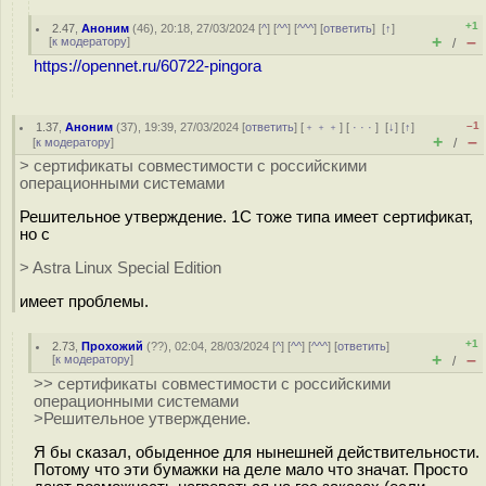
+1
2.47
,
Аноним
(
46
), 20:18, 27/03/2024 [
^
] [
^^
] [
^^^
] [
ответить
]
[
↑
]
+
–
[
к модератору
]
/
https://opennet.ru/60722-pingora
–1
1.37
,
Аноним
(
37
), 19:39, 27/03/2024 [
ответить
] [
﹢﹢﹢
] [
· · ·
]
[
↓
] [
↑
]
+
–
[
к модератору
]
/
> сертификаты совместимости с российскими
операционными системами
Решительное утверждение. 1С тоже типа имеет сертификат,
но с
> Astra Linux Special Edition
имеет проблемы.
+1
2.73
,
Прохожий
(
??
), 02:04, 28/03/2024 [
^
] [
^^
] [
^^^
] [
ответить
]
+
–
[
к модератору
]
/
>> сертификаты совместимости с российскими
операционными системами
>Решительное утверждение.
Я бы сказал, обыденное для нынешней действительности.
Потому что эти бумажки на деле мало что значат. Просто