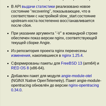
В API
выдачи статистики
реализовано новое
состояние "recovering", показывающее, что в
соответствии с настройкой slow_start состояние
upstream-хоста постепенно восстанавливается
после сбоя.
При указании аргумента "-V" в командной строке
обеспечен показ версии nginx, соответствующей
текущей сборке Angie.
Из репозитория проекта nginx перенесены
изменения
, накопившиеся в
nginx 1.25.4
.
Сформированы пакеты для
FreeBSD 13
(arm64) и
RED OS 8
(x86-64).
Добавлен пакет для модуля
angie-module-otel
(NGINX Native OpenTelemetry). Пакет angie-module-
opentracing обновлён до версии
nginx-opentracing
0.34.0
.