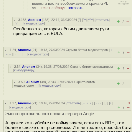
вывести вас из воображаемого срача GPL
vs...
текст свёрнут,
показать
3.138
,
Аноним
(
138
), 22:14, 31/03/2024 [
^
] [
^^
] [
^^^
] [
ответить
]
+
–
/
[
↑
] [
к модератору
]
Особенно эта, которая лёгким движением руки
превращается... в EULA.
1.24
,
Аноним
(
21
), 19:13, 27/03/2024
Скрыто ботом-модератором
[
﹢
+
–
/
﹢﹢
] [
· · ·
] [
к модератору
]
2.34
,
Аноним
(
34
), 19:38, 27/03/2024
Скрыто ботом-модератором
+
–
/
[
к модератору
]
3.50
,
Аноним
(
49
), 20:43, 27/03/2024
Скрыто ботом-
+
–
/
модератором
[
к модератору
]
–5
1.27
,
Аноним
(
21
), 19:16, 27/03/2024 [
ответить
] [
﹢﹢﹢
] [
· · ·
]
[
↓
] [
↑
]
+
–
[
к модератору
]
/
>многопротокольного прокси-сервера Angie
А прокси хоть убейте не пойму зачем, если есть ВПН, тем
более в связке с нттр сервером. И я не троллю, просьба бота