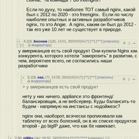
Если по духу, то наиболее ТОТ самый nginx, какой
был с 2012 по 2020 - это freenginx. Если по числу
наиболее опытных и активных разработчиков
nginx, то это Angie. А nginx, каким он был до 2012 -
так его уже 10 лет не существует в природе.
4.118
,
Аноним
(
118
), 14:01, 28/03/2024 [
^
] [
^^
] [
^^^
] [
ответить
]
+
–
/
[
↑
] [
к модератору
]
у американцев есть свой продукт Они купили Nginx как
конкурента, которого хотели "заморозить" в развитии, с
чем, вероятнее всего, не согласились наши
разработчики
5.119
,
нах.
(
?
), 14:08, 28/03/2024 [
^
] [
^^
] [
^^^
] [
ответить
]
+
–
/
[
к модератору
]
> у американцев есть свой продукт
нету у них ничего. appliance это фронтенд/
балансировщик, а не вебсервер. Куды балансить-то
будем - напрямую на инстансы с нодойжеэс?
nginx они, наоборот, всячески пропихивали как
таблетку от всех болезней, он в их списке продуктов
второй - до bigIP даже, что как бе намекает.
2.86
,
n00by
(
ok
), 06:56, 28/03/2024 [
^
] [
^^
] [
^^^
] [
ответить
]
[
↑
]