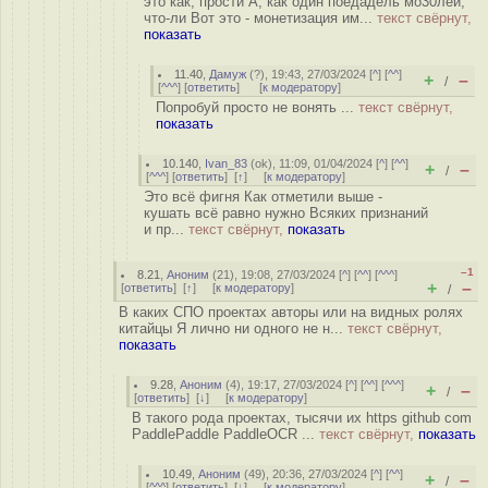
это как, прости А, как один поедадель мо30лей,
что-ли Вот это - монетизация им...
текст свёрнут,
показать
11.40
,
Дамуж
(
?
), 19:43, 27/03/2024 [
^
] [
^^
]
+
–
/
[
^^^
] [
ответить
]
[
к модератору
]
Попробуй просто не вонять ...
текст свёрнут,
показать
10.140
,
Ivan_83
(
ok
), 11:09, 01/04/2024 [
^
] [
^^
]
+
–
/
[
^^^
] [
ответить
]
[
↑
] [
к модератору
]
Это всё фигня Как отметили выше -
кушать всё равно нужно Всяких признаний
и пр...
текст свёрнут,
показать
–1
8.21
,
Аноним
(
21
), 19:08, 27/03/2024 [
^
] [
^^
] [
^^^
]
+
–
[
ответить
]
[
↑
] [
к модератору
]
/
В каких СПО проектах авторы или на видных ролях
китайцы Я лично ни одного не н...
текст свёрнут,
показать
9.28
,
Аноним
(
4
), 19:17, 27/03/2024 [
^
] [
^^
] [
^^^
]
+
–
/
[
ответить
]
[
↓
] [
к модератору
]
В такого рода проектах, тысячи их https github com
PaddlePaddle PaddleOCR ...
текст свёрнут,
показать
10.49
,
Аноним
(
49
), 20:36, 27/03/2024 [
^
] [
^^
]
+
–
/
[
^^^
] [
ответить
]
[
↓
] [
к модератору
]