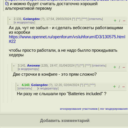
0
) и можно будет считать достаточно хорошей
альтернативой первому
2.131
,
Golangdev
(
?
), 17:54, 29/03/2024 [
^
] [
^^
] [
^^^
] [
ответить
]
+
–
/
[
к модератору
]
Ах да, чут не забыл - и сделать вебсокеты работающими
из коробки
https://www.opennet.ru/openforum/vsluhforumID3/130575.html
#22
чтобы просто работали, а не надо былло прокидывать
хедеры
3.141
,
Аноним
(
128
), 19:47, 01/04/2024 [
^
] [
^^
] [
^^^
] [
ответить
]
+
–
/
[
к модератору
]
Две строчки в конфиге - это прям сложно?
4.143
,
Golangdev
(
?
), 12:20, 02/04/2024 [
^
] [
^^
] [
^^^
]
+
–
/
[
ответить
]
[
к модератору
]
Ни разу не слышали про "Batteries included" ?
игнорирование участников
|
лог модерирования
Добавить комментарий