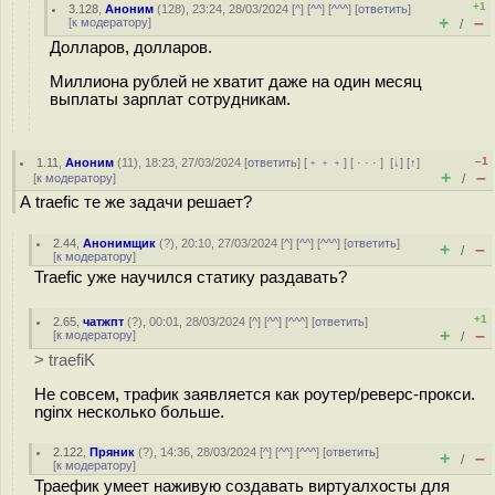
+1
3.128
,
Аноним
(
128
), 23:24, 28/03/2024 [
^
] [
^^
] [
^^^
] [
ответить
]
+
–
[
к модератору
]
/
Долларов, долларов.
Миллиона рублей не хватит даже на один месяц
выплаты зарплат сотрудникам.
–1
1.11
,
Аноним
(
11
), 18:23, 27/03/2024 [
ответить
] [
﹢﹢﹢
] [
· · ·
]
[
↓
] [
↑
]
+
–
[
к модератору
]
/
А traefic те же задачи решает?
2.44
,
Анонимщик
(
?
), 20:10, 27/03/2024 [
^
] [
^^
] [
^^^
] [
ответить
]
+
–
/
[
к модератору
]
Traefic уже научился статику раздавать?
+1
2.65
,
чатжпт
(
?
), 00:01, 28/03/2024 [
^
] [
^^
] [
^^^
] [
ответить
]
+
–
[
к модератору
]
/
> traefiK
Не совсем, трафик заявляется как роутер/реверс-прокси.
nginx несколько больше.
2.122
,
Пряник
(
?
), 14:36, 28/03/2024 [
^
] [
^^
] [
^^^
] [
ответить
]
+
–
/
[
к модератору
]
Траефик умеет наживую создавать виртуалхосты для