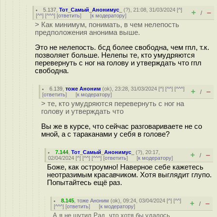
5.137
,
Тот_Самый_Анонимус_
(
?
), 21:08, 31/03/2024 [
^
]
+
–
/
[
^^
] [
^^^
] [
ответить
]
[
к модератору
]
> Как минимум, понимать, в чем нелепость
предположения анонима выше.
Это не нелепость. бсд более свободна, чем гпл, т.к.
позволяет больше. Нелепы те, кто умудряются
перевернуть с ног на голову и утверждать что гпл
свободна.
6.139
,
тоже Аноним
(
ok
), 23:28, 31/03/2024 [
^
] [
^^
] [
^^^
]
+
–
/
[
ответить
]
[
к модератору
]
> те, кто умудряются перевернуть с ног на
голову и утверждать что
Вы же в курсе, что сейчас разговариваете не со
мной, а с тараканами у себя в голове?
7.144
,
Тот_Самый_Анонимус_
(
?
), 20:17,
+
–
/
02/04/2024 [
^
] [
^^
] [
^^^
] [
ответить
]
[
к модератору
]
Боже, как остроумно! Наверное себе кажетесь
неотразимым красавчиком. Хотя выглядит глупо.
Попытайтесь ещё раз.
8.145
,
тоже Аноним
(
ok
), 09:24, 03/04/2024 [
^
] [
^^
]
+
–
/
[
^^^
] [
ответить
]
[
к модератору
]
А я не шутил Рад, что хотя бы удалось