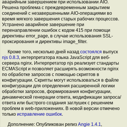
аварийным завершением при использовании AIO.
Решена проблема с преждевременным закрытием
соединений с незавершенными AIO-операциями во
время мягкого завершения старых рабочих процессов.
Устранено аварийное завершение при
перенаправлении ошибок с кодом 415 при помощи
директивы error_page, в случае использования SSL-
проксирования и директивы image_filter.
Кроме того, несколько дней назад
состоялся
выпуск
njs 0.8.3
, интерпретатора языка JavaScript для веб-
сервера nginx. Интерпретатор njs реализует стандарты
ECMAScript и позволяет расширять возможности nginx
по обработке запросов с помощью скриптов в
конфигурации. Скрипты могут использоваться в файле
конфигурации для определения расширенной логики
обработки запросов, формирования конфигурации,
динамической генерации ответа, модификации запроса/
ответа или быстрого создания заглушек с решением
проблем в web-приложениях. В новой версии отмечено
только
исправление ошибок
.
Дополнение: Опубликован релиз
Angie 1.4.1
,