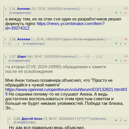
–1
1.11
,
Аноним
(
11
), 23:32, 14/02/2024 [
ответить
] [
﹢﹢﹢
] [
· · ·
]
+
–
[
к модератору
]
/
а между тем, из-за этих cve один из разработчиков решил
форкнуть nginx
https://news.ycombinator.com/item?
id=39374312
1.15
,
Аноним
(
-
), 23:45, 14/02/2024
Скрыто ботом-модератором
[
﹢﹢
–1
+
–
﹢
] [
· · ·
] [
к модератору
]
/
–1
1.17
,
Шарп
(
ok
), 00:47, 15/02/2024 [
ответить
] [
﹢﹢﹢
] [
· · ·
]
[
↓
]
+
–
[
к модератору
]
/
>а вторая (CVE-2024-24990) обращением к памяти
после её освобождения
Мне Анон только позавчера объяснял, что "Просто не
обращайся к чужой памяти"
https://www.opennet.ru/openforum/vsluhforumID3/132821.html#3
9
Но сишники почему-то не слушают Анона. А ведь
достаточно воспользоваться этим простым советом и
больше не будет никаких уязвимостей. Победа так близка.
Эх...
2.20
,
Другой Анон
(
?
), 08:47, 15/02/2024 [
^
] [
^^
] [
^^^
] [
ответить
]
+
–
/
[
к модератору
]
Ну дак все правильно ведь объяснил.