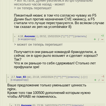
> вот кстати, дунин уволилися из ф5 буквально
несколько часов назад - может
> он теперь перепишет
Пикантный нюанс в том что согласно чуваку из F5
Дунин был против назначения CVE нжинксу, а F5
считали что лучше перестрахуются. Во всяком случае
так сказал их реп на ycombinator 8)
+2
4.18
,
Аноним
(
-
), 00:52, 15/02/2024 [
^
] [
^^
] [
^^^
] [
ответить
]
+
–
[
к модератору
]
/
> может он теперь перепишет
Получается они раньше командой бракоделили, а
сейчас он в одно рыло возьмет и сделает хорошо?
Так?
Что ж он раньше-то себя сдерживал! Столько лет
профукали зря!
–1
2.7
,
Ivan_83
(
ok
), 23:18, 14/02/2024 [
^
] [
^^
] [
^^^
] [
ответить
]
[
↓
] [
↑
]
+
–
[
к модератору
]
/
Ваше предложение только уменьшает ценность
nginx.
Кроме того там 100500 дополнений которым нужно
чтобы API/ABI не поменялось.
3.13
,
Аноним
(
6
), 23:36, 14/02/2024 [
^
] [
^^
] [
^^^
] [
ответить
]