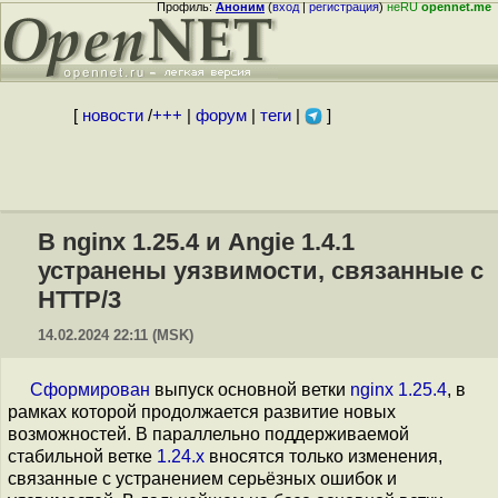
Профиль:
Аноним
(
вход
|
регистрация
)
неRU
opennet.me
[
новости
/
+++
|
форум
|
теги
|
]
В nginx 1.25.4 и Angie 1.4.1
устранены уязвимости, связанные с
HTTP/3
14.02.2024 22:11 (MSK)
Сформирован
выпуск основной ветки
nginx 1.25.4
, в
рамках которой продолжается развитие новых
возможностей. В параллельно поддерживаемой
стабильной ветке
1.24.x
вносятся только изменения,
связанные с устранением серьёзных ошибок и