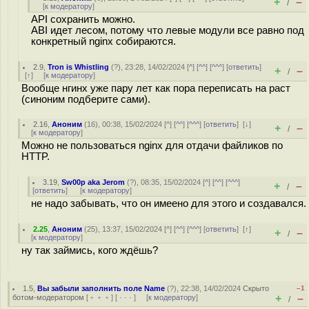
+
–
/
[
к модератору
]
API сохранить можно.
ABI идет лесом, потому что левые модули все равно под
конкретный nginx собираются.
2.9
,
Tron is Whistling
(
?
), 23:28, 14/02/2024 [
^
] [
^^
] [
^^^
] [
ответить
]
+
–
/
[
↑
] [
к модератору
]
Вообще нгинх уже пару лет как пора переписать на раст
(синоним подберите сами).
2.16
,
Аноним
(
16
), 00:38, 15/02/2024 [
^
] [
^^
] [
^^^
] [
ответить
]
[
↓
]
+
–
/
[
к модератору
]
Можно не пользоваться nginx для отдачи файликов по
HTTP.
3.19
,
Sw00p aka Jerom
(
?
), 08:35, 15/02/2024 [
^
] [
^^
] [
^^^
]
+
–
/
[
ответить
]
[
к модератору
]
не надо забывать, что он имеено для этого и создавался.
2.25
,
Аноним
(
25
), 13:37, 15/02/2024 [
^
] [
^^
] [
^^^
] [
ответить
]
[
↑
]
+
–
/
[
к модератору
]
ну так займись, кого ждёшь?
1.5
,
Вы забыли заполнить поле Name
(
?
), 22:38, 14/02/2024
Скрыто
–1
+
–
ботом-модератором
[
﹢﹢﹢
] [
· · ·
] [
к модератору
]
/