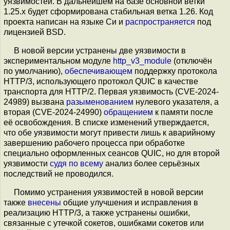
уязвимостей. В дальнейшем на базе основной ветки
1.25.x будет сформирована стабильная ветка 1.26. Код
проекта написан на языке Си и
распространяется
под
лицензией BSD.
В новой версии устранены две уязвимости в
экспериментальном модуле
http_v3_module
(отключён
по умолчанию),
обеспечивающем
поддержку протокола
HTTP/3, использующего протокол QUIC в качестве
транспорта для HTTP/2. Первая уязвимость (CVE-2024-
24989) вызвана
разыменованием
нулевого указателя, а
вторая (CVE-2024-24990)
обращением
к памяти после
её освобождения. В списке изменений утверждается,
что обе уязвимости могут привести лишь к аварийному
завершению рабочего процесса при обработке
специально оформленных сеансов QUIC, но для второй
уязвимости
судя
по всему
анализ более серьёзных
последствий не проводился.
Помимо устранения уязвимостей в новой версии
также
внесены
общие улучшения и исправления в
реализацию HTTP/3, а также устранены ошибки,
связанные с утечкой сокетов, ошибками сокетов или