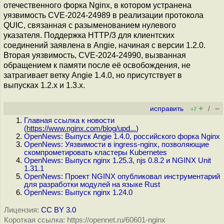
отечественного форка Nginx, в котором устранена
уязвимость CVE-2024-24989 в реализации протокола
QUIC, связанная с разыменованием нулевого
указателя. Поддержка HTTP/3 для клиентских
соединений заявлена в Angie, начиная с версии 1.2.0.
Вторая уязвимость, CVE-2024-24990, вызванная
обращением к памяти после её освобождения, не
затрагивает ветку Angie 1.4.0, но присутствует в
выпусках 1.2.x и 1.3.x.
+
–
исправить
/
+7
Главная ссылка к новости
(
https://www.nginx.com/blog/upd...
)
OpenNews: Выпуск Angie 1.4.0, российского форка Nginx
OpenNews: Уязвимости в ingress-nginx, позволяющие
скомпрометировать кластеры Kubernetes
OpenNews: Выпуск nginx 1.25.3, njs 0.8.2 и NGINX Unit
1.31.1
OpenNews: Проект NGINX опубликовал инструментарий
для разработки модулей на языке Rust
OpenNews: Выпуск nginx 1.24.0
Лицензия:
CC BY 3.0
Короткая ссылка: https://opennet.ru/60601-nginx