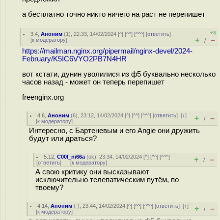
а бесплатно точно никто ничего на раст не перепишет
+3
3.4
,
Аноним
(
1
), 22:33, 14/02/2024 [
^
] [
^^
] [
^^^
] [
ответить
]
+
–
[
к модератору
]
/
https://mailman.nginx.org/pipermail/nginx-devel/2024-
February/K5IC6VYO2PB7N4HR
вот кстати, дунин уволилися из ф5 буквально несколько
часов назад - может он теперь перепишет
freenginx.org
4.6
,
Аноним
(
6
), 23:12, 14/02/2024 [
^
] [
^^
] [
^^^
] [
ответить
]
[
↓
]
+
–
/
[
к модератору
]
Интересно, с Бартеневым и его Angie они дружить
будут или драться?
5.12
,
C00l_ni66a
(
ok
), 23:34, 14/02/2024 [
^
] [
^^
] [
^^^
]
+
–
/
[
ответить
]
[
к модератору
]
А свою критику они высказывают
исключительно телепатическим путём, по
твоему?
4.14
,
Аноним
(
-
), 23:44, 14/02/2024 [
^
] [
^^
] [
^^^
] [
ответить
]
[
↑
]
+
–
/
[
к модератору
]