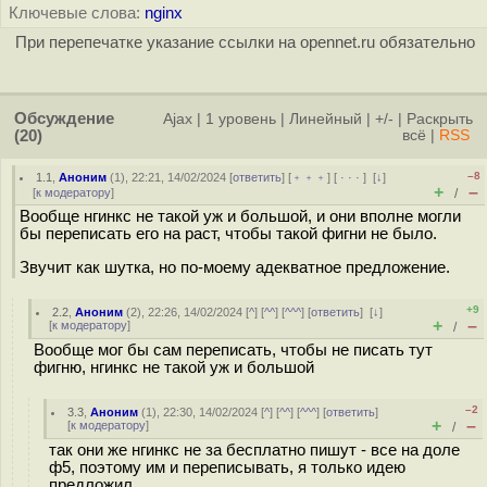
Ключевые слова:
nginx
При перепечатке указание ссылки на opennet.ru обязательно
Обсуждение
Ajax
|
1 уровень
|
Линейный
|
+/-
|
Раскрыть
(20)
всё
|
RSS
–8
1.1
,
Аноним
(
1
), 22:21, 14/02/2024 [
ответить
] [
﹢﹢﹢
] [
· · ·
]
[
↓
]
+
–
[
к модератору
]
/
Вообще нгинкс не такой уж и большой, и они вполне могли
бы переписать его на раст, чтобы такой фигни не было.
Звучит как шутка, но по-моему адекватное предложение.
+9
2.2
,
Аноним
(
2
), 22:26, 14/02/2024 [
^
] [
^^
] [
^^^
] [
ответить
]
[
↓
]
+
–
[
к модератору
]
/
Вообще мог бы сам переписать, чтобы не писать тут
фигню, нгинкс не такой уж и большой
–2
3.3
,
Аноним
(
1
), 22:30, 14/02/2024 [
^
] [
^^
] [
^^^
] [
ответить
]
+
–
[
к модератору
]
/
так они же нгинкс не за бесплатно пишут - все на доле
ф5, поэтому им и переписывать, я только идею
предложил