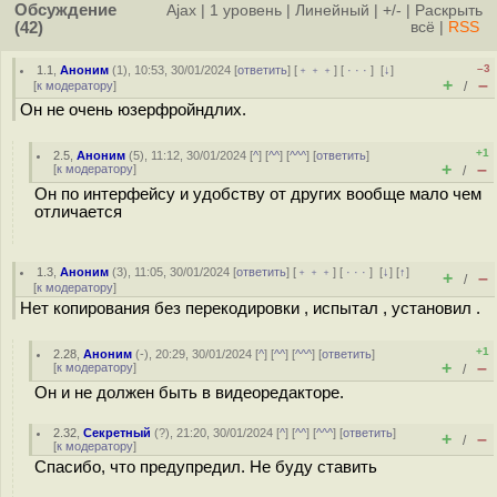
Обсуждение
Ajax
|
1 уровень
|
Линейный
|
+/-
|
Раскрыть
(42)
всё
|
RSS
–3
1.1
,
Аноним
(
1
), 10:53, 30/01/2024 [
ответить
] [
﹢﹢﹢
] [
· · ·
]
[
↓
]
+
–
[
к модератору
]
/
Он не очень юзерфройндлих.
+1
2.5
,
Аноним
(
5
), 11:12, 30/01/2024 [
^
] [
^^
] [
^^^
] [
ответить
]
+
–
[
к модератору
]
/
Он по интерфейсу и удобству от других вообще мало чем
отличается
1.3
,
Аноним
(
3
), 11:05, 30/01/2024 [
ответить
] [
﹢﹢﹢
] [
· · ·
]
[
↓
] [
↑
]
+
–
/
[
к модератору
]
Нет копирования без перекодировки , испытал , установил .
+1
2.28
,
Аноним
(
-
), 20:29, 30/01/2024 [
^
] [
^^
] [
^^^
] [
ответить
]
+
–
[
к модератору
]
/
Он и не должен быть в видеоредакторе.
2.32
,
Секретный
(
?
), 21:20, 30/01/2024 [
^
] [
^^
] [
^^^
] [
ответить
]
+
–
/
[
к модератору
]
Спасибо, что предупредил. Не буду ставить