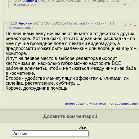
2.16
,
Аноним
(
14
), 16:26, 30/01/2024
Скрыто ботом-модератором
+
–
[
к модератору
]
/
1.18
,
Аноним
(
20
), 17:05, 30/01/2024 [
ответить
] [
﹢﹢﹢
] [
· · ·
]
[
↑
]
+
–
/
[
к модератору
]
По внешнему виду ничем не отличается от десятков других
редакторов. Хотя не факт, что это идеальная раскладка - по
мне лучше громадное поле с лентами видео/аудио, а
предпросмотр может быть маленьким или вообще на другом
мониторе.
И тут на первое место в выборе редактора выходит
кастомизация: насколько гибко можно настроить ВСЕ
рабочие элементы, чтобы не тыкаться между ними как баба
в косметичке.
Второе - удобство манипуляции эффектами, клипами, их
склейка, растягивание, субтитры...
Короче, догфудинг в помощь.
игнорирование участников
|
лог модерирования
Добавить комментарий
Имя: