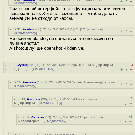
+
–
/
[
к модератору
]
Там хороший интерфейс, а вот функционала для видео
пока маловато. Хотя не помешал бы, чтобы делать
анимации, не отходя от кассы.
2.31
,
keydon
(
ok
), 21:17, 30/01/2024 [
^
] [
^^
] [
^^^
] [
ответить
]
+
–
/
[
к модератору
]
Не осилил blender, но соглашусь что возможно он
лучше shotcut.
А shotcut лучше openshot и kdenlive.
1.9
,
12yoexpert
(
ok
), 11:56, 30/01/2024
Скрыто ботом-модератором
–2
+
–
[
﹢﹢﹢
] [
· · ·
] [
к модератору
]
/
2.15
,
Аноним
(
15
), 16:23, 30/01/2024
Скрыто ботом-модератором
+
–
/
[
к модератору
]
–2
3.19
,
Аноним
(
20
), 17:21, 30/01/2024
Скрыто ботом-
+
–
модератором
[
к модератору
]
/
+2
4.39
,
Аноним
(
39
), 22:56, 30/01/2024
Скрыто ботом-
+
–
модератором
[
к модератору
]
/
+1