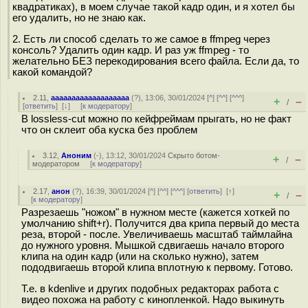
квадратиках), в моем случае такой кадр один, и я хотел бы
его удалить, но не знаю как.
2. Есть ли способ сделать то же самое в ffmpeg через
консоль? Удалить один кадр. И раз уж ffmpeg - то
желательно БЕЗ перекодирования всего файла. Если да, то
какой командой?
2.11
,
aaaaaaaaaaaaaaaaaaa
(
?
), 13:06, 30/01/2024 [
^
] [
^^
] [
^^^
]
+
–
/
[
ответить
]
[
↓
] [
к модератору
]
В lossless-cut можно по кейфреймам прыгать, но не факт
что он склеит оба куска без проблем
3.12
,
Аноним
(
-
), 13:12, 30/01/2024
Скрыто ботом-
+
–
/
модератором
[
к модератору
]
2.17
,
анон
(
?
), 16:39, 30/01/2024 [
^
] [
^^
] [
^^^
] [
ответить
]
[
↑
]
+
–
/
[
к модератору
]
Разрезаешь "ножом" в нужном месте (кажется хоткей по
умолчанию shift+r). Получится два крипа первый до места
реза, второй - после. Увеличиваешь масштаб таймлайна
до нужного уровня. Мышкой сдвигаешь начало второго
клипа на один кадр (или на сколько нужно), затем
пододвигаешь второй клипа вплотную к первому. Готово.
Т.е. в kdenlive и других подобных редакторах работа с
видео похожа на работу с кинопленкой. Надо выкинуть