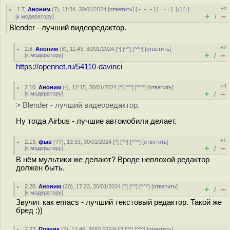
+2
1.7
,
Аноним
(
7
), 11:34, 30/01/2024 [
ответить
] [
﹢﹢﹢
] [
· · ·
]
[
↓
] [
↑
]
+
–
[
к модератору
]
/
Blender - лучший видеоредактор.
+2
2.8
,
Аноним
(
8
), 11:43, 30/01/2024 [
^
] [
^^
] [
^^^
] [
ответить
]
+
–
[
к модератору
]
/
https://opennet.ru/54110-davinci
+4
2.10
,
Аноним
(
-
), 12:15, 30/01/2024 [
^
] [
^^
] [
^^^
] [
ответить
]
+
–
[
к модератору
]
/
> Blender - лучший видеоредактор.
Ну тогда Airbus - лучшие автомобили делает.
+1
2.13
,
фыв
(
??
), 13:53, 30/01/2024 [
^
] [
^^
] [
^^^
] [
ответить
]
+
–
[
к модератору
]
/
В нём мультики же делают? Вроде неплохой редактор
должен быть.
2.20
,
Аноним
(
20
), 17:23, 30/01/2024 [
^
] [
^^
] [
^^^
] [
ответить
]
+
–
/
[
к модератору
]
Звучит как emacs - лучший текстовый редактор. Такой же
бред :))
2.23
,
Пряник
(
?
), 17:46, 30/01/2024 [
^
] [
^^
] [
^^^
] [
ответить
]