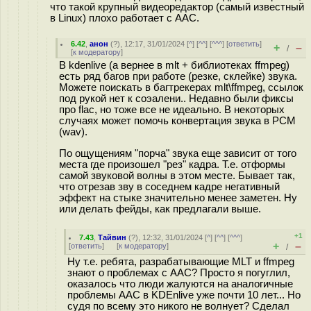
что такой крупный видеоредактор (самый известный
в Linux) плохо работает с AAC.
6.42
,
анон
(
?
), 12:17, 31/01/2024 [
^
] [
^^
] [
^^^
] [
ответить
]
+
–
/
[
к модератору
]
В kdenlive (а вернее в mlt + библиотеках ffmpeg)
есть ряд багов при работе (резке, склейке) звука.
Можете поискать в багтрекерах mlt\ffmpeg, ссылок
под рукой нет к соэалени.. Недавно были фиксы
про flac, но тоже все не идеально. В некоторых
случаях может помочь конвертация звука в PCM
(wav).
По ощущениям "порча" звука еще зависит от того
места где произошел "рез" кадра. Т.е. отформы
самой звуковой волны в этом месте. Бывает так,
что отрезав зву в соседнем кадре негативный
эффект на стыке значительно менее заметен. Ну
или делать фейды, как предлагали выше.
+1
7.43
,
Тайвин
(
?
), 12:32, 31/01/2024 [
^
] [
^^
] [
^^^
]
+
–
[
ответить
]
[
к модератору
]
/
Ну т.е. ребята, разрабатывающие MLT и ffmpeg
знают о проблемах с ААС? Просто я погуглил,
оказалось что люди жалуются на аналогичные
проблемы AAC в KDEnlive уже почти 10 лет... Но
судя по всему это никого не волнует? Сделал