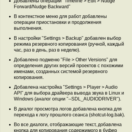
Добавлены операции "Timeline > Edit > Nudge
Forward/Nudge Backward"
В контекстное меню для работ добавлены
операции приостановки и продолжения
выполнения.
В настройки "Settings > Backup" добавлен выбор
режима резервного копирования (ручной, каждый
час, раз в день, раз в неделю).
Добавлено подменю "File > Other Versions" для
определения других версий проектов с похожими
именами, созданных системой резервного
копирования.
Добавлена настройка "Settings > Player > Audio
API" для выбора драйвера вывода звука в Linux и
Windows (аналог опции "--SDL_AUDIODRIVER").
В диалог просмотра логов добавлена кнопка для
перехода к логу прошлого сеанса (shotcut-log.bak).
Во все диалоги, отображающие текст, добавлена
кнопка для копирования содержимого в буфер