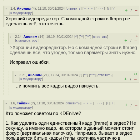
1.4
,
Аноним
(
4
), 11:10, 30/01/2024 [
ответить
] [
﹢﹢﹢
] [
· · ·
]
[
↓
] [
↑
]
+
–
/
[
к модератору
]
Хороший видеоредактор. С командной строки в ffmpeg не
сделаешь всё, что хочешь.
–1
2.14
,
Аноним
(
14
), 16:19, 30/01/2024 [
^
] [
^^
] [
^^^
] [
ответить
]
+
–
[
к модератору
]
/
>Хороший видеоредактор. Но с командной строки в ffmpeg
сделаешь всё, что угодно, только параметры знать нужно.
Исправил ошибки.
+1
3.21
,
Аноним
(
21
), 17:34, 30/01/2024 [
^
] [
^^
] [
^^^
] [
ответить
]
+
–
[
к модератору
]
/
…и помнить все кадры видео наизусть.
1.6
,
Тайвин
(
?
), 11:18, 30/01/2024 [
ответить
] [
﹢﹢﹢
] [
· · ·
]
[
↓
] [
↑
]
+
–
/
[
к модератору
]
Кто поможет советом по KDEnlive?
1. Как удалить один единственный кадр (frame) в видео? Не
секунду, а именно кадр, на котором в данный момент стоит
фокус (вертикальная палочка). Например, бывает в видео
попыдаются битые кадры (типы картинка частично в