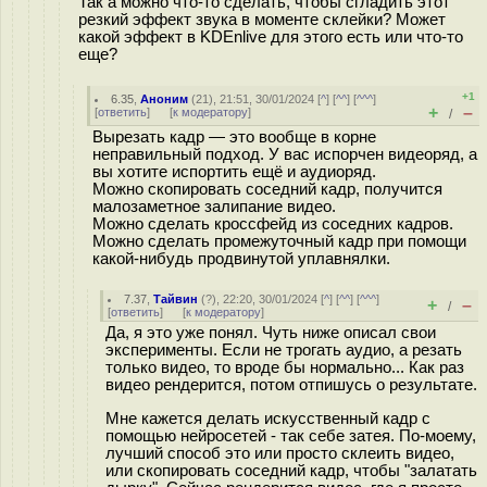
Так а можно что-то сделать, чтобы сгладить этот
резкий эффект звука в моменте склейки? Может
какой эффект в KDEnlive для этого есть или что-то
еще?
+1
6.35
,
Аноним
(
21
), 21:51, 30/01/2024 [
^
] [
^^
] [
^^^
]
+
–
[
ответить
]
[
к модератору
]
/
Вырезать кадр — это вообще в корне
неправильный подход. У вас испорчен видеоряд, а
вы хотите испортить ещё и аудиоряд.
Можно скопировать соседний кадр, получится
малозаметное залипание видео.
Можно сделать кроссфейд из соседних кадров.
Можно сделать промежуточный кадр при помощи
какой-нибудь продвинутой уплавнялки.
7.37
,
Тайвин
(
?
), 22:20, 30/01/2024 [
^
] [
^^
] [
^^^
]
+
–
/
[
ответить
]
[
к модератору
]
Да, я это уже понял. Чуть ниже описал свои
эксперименты. Если не трогать аудио, а резать
только видео, то вроде бы нормально... Как раз
видео рендерится, потом отпишусь о результате.
Мне кажется делать искусственный кадр с
помощью нейросетей - так себе затея. По-моему,
лучший способ это или просто склеить видео,
или скопировать соседний кадр, чтобы "залатать