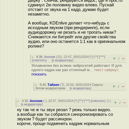
дырку". Сейчас рендерится видос, где я просто
сдвинул 2ю половину видео влево. Пускай
отстает от звука на 1 кадр, думаю будет
незаметно.
А вообще, KDEnlive делает что-нибудь с
исходным звуком (при рендеринге), если
аудиодорожку не резать и не трогать никак?
Снижаются ли битрейт или другие свойства
аудио, или оно останется 1:1 как в оригинальном
ролике?
8.38
,
Аноним
(
21
), 22:47, 30/01/2024 [
^
] [
^^
] [
^^^
]
+
–
/
[
ответить
]
[
к модератору
]
Уплавнялки без всяких нейросетей работают И для
одного кадра как раз отличный м...
текст свёрнут,
показать
9.40
,
Тайвин
(
?
), 22:56, 30/01/2024
Скрыто
+
–
/
ботом-модератором
[
к модератору
]
4.30
,
Аноним
(
-
), 20:37, 30/01/2024 [
^
] [
^^
] [
^^^
] [
ответить
]
[
↑
]
+
–
/
[
к модератору
]
ну так че ж ты звук резал ? режь только видео.
а вообще как ты собрался синхронизировать со
звуком ? будет рассинхрон.
короче, проще подменить кадрик нормальным