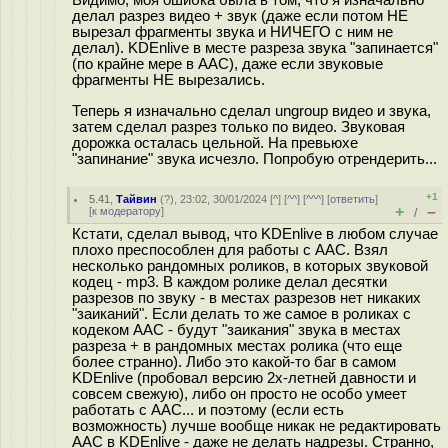
Видимо, моя ошибка была в том, что я изначально
делал разрез видео + звук (даже если потом НЕ
вырезал фрагменты звука и НИЧЕГО с ним не
делал). KDEnlive в месте разреза звука "запинается"
(по крайне мере в AAC), даже если звуковые
фрагменты НЕ вырезались.
Теперь я изначально сделал ungroup видео и звука,
затем сделал разрез только по видео. Звуковая
дорожка осталась цельной. На превьюхе
"запинание" звука исчезло. Попробую отрендерить...
+1
5.41
,
Тайвин
(
?
), 23:02, 30/01/2024 [
^
] [
^^
] [
^^^
] [
ответить
]
+
–
[
к модератору
]
/
Кстати, сделал вывод, что KDEnlive в любом случае
плохо преспособлен для работы с AAC. Взял
несколько рандомных роликов, в которых звуковой
кодец - mp3. В каждом ролике делал десятки
разрезов по звуку - в местах разрезов нет никаких
"заиканий". Если делать то же самое в роликах с
кодеком AAC - будут "заикания" звука в местах
разреза + в рандомных местах ролика (что еще
более странно). Либо это какой-то баг в самом
KDEnlive (пробовал версию 2х-летней давности и
совсем свежую), либо он просто не особо умеет
работать с AAC... и поэтому (если есть
возможность) лучше вообще никак не редактировать
AAC в KDEnlive - даже не делать надрезы. Странно,