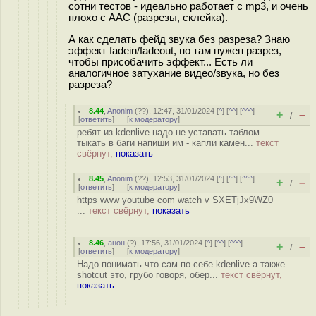
сотни тестов - идеально работает с mp3, и очень
плохо с AAC (разрезы, склейка).
А как сделать фейд звука без разреза? Знаю
эффект fadein/fadeout, но там нужен разрез,
чтобы присобачить эффект... Есть ли
аналогичное затухание видео/звука, но без
разреза?
8.44
,
Anonim
(
??
), 12:47, 31/01/2024 [
^
] [
^^
] [
^^^
]
+
–
/
[
ответить
]
[
к модератору
]
ребят из kdenlive надо не уставать таблом
тыкать в баги напиши им - капли камен...
текст
свёрнут,
показать
8.45
,
Anonim
(
??
), 12:53, 31/01/2024 [
^
] [
^^
] [
^^^
]
+
–
/
[
ответить
]
[
к модератору
]
https www youtube com watch v SXETjJx9WZ0
...
текст свёрнут,
показать
8.46
,
анон
(
?
), 17:56, 31/01/2024 [
^
] [
^^
] [
^^^
]
+
–
/
[
ответить
]
[
к модератору
]
Надо понимать что сам по себе kdenlive а также
shotcut это, грубо говоря, обер...
текст свёрнут,
показать