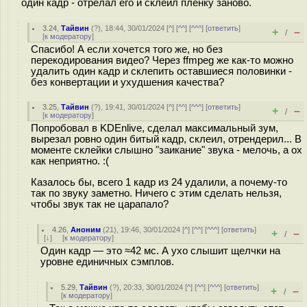
один кадр - отрелал его и склеил пленку заново.
3.24
,
Тайвин
(
?
), 18:44, 30/01/2024 [
^
] [
^^
] [
^^^
] [
ответить
]
+
–
/
[
к модератору
]
Спасибо! А если хочется того же, но без
перекодирования видео? Через ffmpeg же как-то можно
удалить один кадр и склепить оставшиеся половинки -
без конвертации и ухудшения качества?
3.25
,
Тайвин
(
?
), 19:41, 30/01/2024 [
^
] [
^^
] [
^^^
] [
ответить
]
+
–
/
[
к модератору
]
Попробовал в KDEnlive, сделал максимальный зум,
вырезал ровно один битый кадр, склеил, отрендерил... В
моменте склейки слышно "заикание" звука - мелочь, а ох
как неприятно. :(
Казалось бы, всего 1 кадр из 24 удалили, а почему-то
так по звуку заметно. Ничего с этим сделать нельзя,
чтобы звук так не царапало?
4.26
,
Аноним
(
21
), 19:46, 30/01/2024 [
^
] [
^^
] [
^^^
] [
ответить
]
+
–
/
[
↓
] [
к модератору
]
Один кадр — это ≈42 мс. А ухо слышит щелчки на
уровне единичных сэмплов.
5.29
,
Тайвин
(
?
), 20:33, 30/01/2024 [
^
] [
^^
] [
^^^
] [
ответить
]
+
–
/
[
к модератору
]