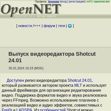
Профиль:
Аноним
(
вход
|
регистрация
)
неRU
opennet.me
[
новости
/
+++
|
форум
|
теги
|
]
Выпуск видеоредактора Shotcut
24.01
30.01.2024 10:19 (MSK)
Доступен
релиз видеоредактора
Shotcut 24.01
,
который развивается автором проекта
MLT
и использует
данный фреймворк для организации редактирования
видео. Поддержка форматов видео и звука реализована
через FFmpeg. Возможно использование плагинов с
реализацией видео и аудио эффектов, совместимых с
Frei0r
и
LADSPA
. Из
особенностей
Shotcut можно