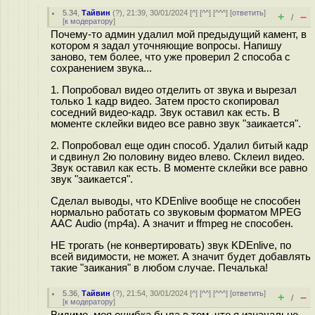
5.34
,
Тайвин
(
?
), 21:39, 30/01/2024 [
^
] [
^^
] [
^^^
] [
ответить
]
+
–
/
[
к модератору
]
Почему-то админ удалил мой предыдущий камент, в
котором я задал уточняющие вопросы. Напишу
заново, тем более, что уже проверил 2 способа с
сохранением звука...
1. Попробовал видео отделить от звука и вырезал
только 1 кадр видео. Затем просто скопировал
соседний видео-кадр. Звук оставил как есть. В
моменте склейки видео все равно звук "заикается".
2. Попробовал еще один способ. Удалил битый кадр
и сдвинул 2ю половину видео влево. Склеил видео.
Звук оставил как есть. В моменте склейки все равно
звук "заикается".
Сделал выводы, что KDEnlive вообще не способен
нормально работать со звуковым форматом MPEG
ААС Audio (mp4a). А значит и ffmpeg не способен.
НЕ трогать (не конвертировать) звук KDEnlive, по
всей видимости, не может. А значит будет добавлять
такие "заикания" в любом случае. Печалька!
5.36
,
Тайвин
(
?
), 21:54, 30/01/2024 [
^
] [
^^
] [
^^^
] [
ответить
]
+
–
/
[
к модератору
]