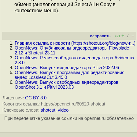
обмена (аналог операций Select All и Copy в
контекстном меню).
+
–
исправить
/
+21
Главная ссылка к новости (
https://shotcut.org/blog/new-r...
)
OpenNews: Опубликованы видеоредакторы Flowblade
2.12 и Shotcut 23.11
OpenNews: Релиз свободного видеоредактора Avidemux
2.8.0
OpenNews: Выпуск видеоредактора Pitivi 2022.06
OpenNews: Выпуск программы для редактирования
видео LosslessCut 3.49.0
OpenNews: Выпуск свободных видеоредакторов
OpenShot 3.1 и Pitivi 2023.03
Лицензия:
CC BY 3.0
Короткая ссылка: https://opennet.ru/60520-shotcut
Ключевые слова:
shotcut
,
video
При перепечатке указание ссылки на opennet.ru обязательно