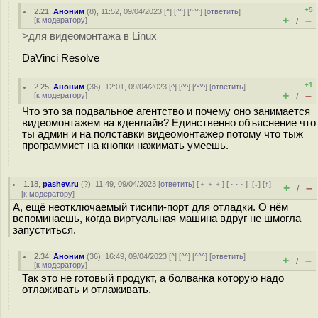
+5
2.21
,
Аноним
(
8
), 11:52, 09/04/2023 [
^
] [
^^
] [
^^^
] [
ответить
]
+
–
[
к модератору
]
/
>для видеомонтажа в Linux
DaVinci Resolve
+1
2.25
,
Аноним
(
36
), 12:01, 09/04/2023 [
^
] [
^^
] [
^^^
] [
ответить
]
+
–
[
к модератору
]
/
Что это за подвальное агентство и почему оно занимается
видеомонтажем на кденлайв? Единственно объяснение что
ты админ и на полставки видеомонтажер потому что тыж
программист на кнопки нажимать умеешь.
1.18
,
pashev.ru
(
?
), 11:49, 09/04/2023 [
ответить
] [
﹢﹢﹢
] [
· · ·
]
[
↓
] [
↑
]
+
–
/
[
к модератору
]
А, ещё неотключаемый тисипи-порт для отладки. О нём
вспоминаешь, когда виртуальная машина вдруг не шмогла
запуститься.
2.34
,
Аноним
(
36
), 16:49, 09/04/2023 [
^
] [
^^
] [
^^^
] [
ответить
]
+
–
/
[
к модератору
]
Так это не готовый продукт, а болванка которую надо
отлаживать и отлаживать.