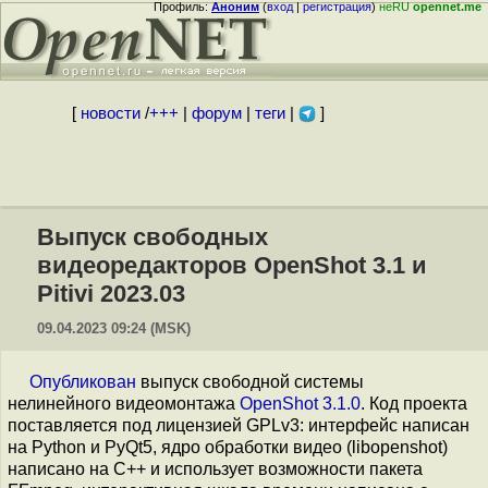
Профиль:
Аноним
(
вход
|
регистрация
)
неRU
opennet.me
[
новости
/
+++
|
форум
|
теги
|
]
Выпуск свободных
видеоредакторов OpenShot 3.1 и
Pitivi 2023.03
09.04.2023 09:24 (MSK)
Опубликован
выпуск свободной системы
нелинейного видеомонтажа
OpenShot 3.1.0
. Код проекта
поставляется под лицензией GPLv3: интерфейс написан
на Python и PyQt5, ядро обработки видео (libopenshot)
написано на C++ и использует возможности пакета