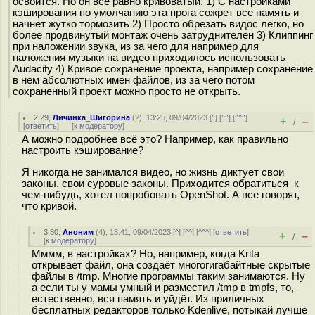
освоится. Но он все равно кривоватый. 1) С настройками
кэширования по умолчанию эта прога сожрет все память и
начнет жутко тормозить 2) Просто обрезать видос легко, но
более продвинутый монтаж очень затруднителен 3) Клиппинг
при наложении звука, из за чего для например для
наложения музыки на видео приходилось использовать
Audacity 4) Кривое сохранение проекта, например сохранение
в нем абсолютных имен файлов, из за чего потом
сохраненный проект можно просто не открыть.
2.29
,
Личинка_Шигорина
(
?
), 13:25, 09/04/2023 [
^
] [
^^
] [
^^^
]
+
–
/
[
ответить
]
[
к модератору
]
А можно подробнее всё это? Например, как правильно
настроить кэширование?
Я никогда не занимался видео, но жизнь диктует свои
законы, свои суровые законы. Приходится обратиться к
чем-нибудь, хотел попробовать OpenShot. А все говорят,
что кривой.
3.30
,
Аноним
(
4
), 13:41, 09/04/2023 [
^
] [
^^
] [
^^^
] [
ответить
]
+
–
/
[
к модератору
]
Мммм, в настройках? Но, например, когда Krita
открывает файл, она создаёт многогигабайтные скрытые
файлы в /tmp. Многие программы таким занимаются. Ну
а если ты у мамы умный и разместил /tmp в tmpfs, то,
естественно, вся память и уйдёт. Из приличных
бесплатных редакторов только Kdenlive, потыкай лучше