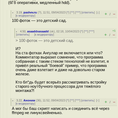
(6Гб оперативки, медленный hdd).
3.19
,
pashev.ru
(
?
), 11:51, 09/04/2023 [
^
] [
^^
] [
^^^
] [
ответить
]
[
↓
]
+
–
/
[
к модератору
]
100 фоток — это детский сад.
+1
4.50
,
asaaddxasaadd
(
ok
), 02:18, 10/04/2023 [
^
] [
^^
] [
^^^
]
+
–
[
ответить
]
[
к модератору
]
/
> 100 фоток — это детский сад.
И?
На ста фотках Ангулар не включается или что?
Комментатор выразил сомнение, что программа
собранная с таким стеком технологий не взлетит, я
привёл реальный "боевой" пример, что программа
очень даже взлетает и даже на довольно старом
железе.
Кто бл*дь будет всерьёз рассматривать встройку
старого ноутбучного процессора для тяжёлого
монтажа?!
3.22
,
Аноним
(
36
), 11:52, 09/04/2023 [
^
] [
^^
] [
^^^
] [
ответить
]
[
↑
]
+
–
/
[
к модератору
]
А мог бы баш скрипт написать и соединить всё через
ffmpeg не линуксвейненько.