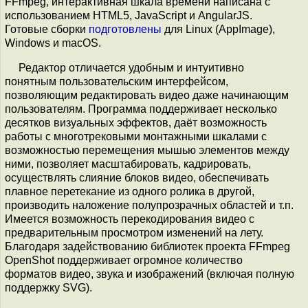
FFmpeg, интерактивная шкала времени написана с
использованием HTML5, JavaScript и AngularJS.
Готовые сборки
подготовлены
для Linux (AppImage),
Windows и macOS.
Редактор отличается удобным и интуитивно
понятным пользовательским интерфейсом,
позволяющим редактировать видео даже начинающим
пользователям. Программа поддерживает несколько
десятков визуальных эффектов, даёт возможность
работы с многотрековыми монтажными шкалами с
возможностью перемещения мышью элементов между
ними, позволяет масштабировать, кадрировать,
осуществлять слияние блоков видео, обеспечивать
плавное перетекание из одного ролика в другой,
производить наложение полупрозрачных областей и т.п.
Имеется возможность перекодирования видео с
предварительным просмотром изменений на лету.
Благодаря задействованию библиотек проекта FFmpeg
OpenShot поддерживает огромное количество
форматов видео, звука и изображений (включая полную
поддержку SVG).