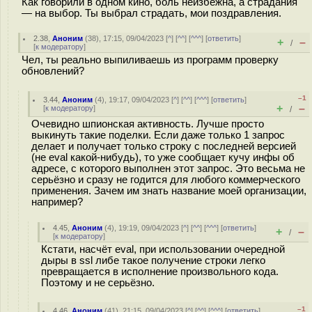
Как говорили в одном кино, боль неизбежна, а страдания
— на выбор. Ты выбрал страдать, мои поздравления.
2.38
,
Аноним
(
38
), 17:15, 09/04/2023 [
^
] [
^^
] [
^^^
] [
ответить
]
+
–
/
[
к модератору
]
Чел, ты реально выпиливаешь из программ проверку
обновлений?
–1
3.44
,
Аноним
(
4
), 19:17, 09/04/2023 [
^
] [
^^
] [
^^^
] [
ответить
]
+
–
[
к модератору
]
/
Очевидно шпионская активность. Лучше просто
выкинуть такие поделки. Если даже только 1 запрос
делает и получает только строку с последней версией
(не eval какой-нибудь), то уже сообщает кучу инфы об
адресе, с которого выполнен этот запрос. Это весьма не
серьёзно и сразу не годится для любого коммерческого
применения. Зачем им знать название моей организации,
например?
4.45
,
Аноним
(
4
), 19:19, 09/04/2023 [
^
] [
^^
] [
^^^
] [
ответить
]
+
–
/
[
к модератору
]
Кстати, насчёт eval, при использовании очередной
дыры в ssl либе такое получение строки легко
превращается в исполнение произвольного кода.
Поэтому и не серьёзно.
–1
4.46
,
Аноним
(
41
), 21:15, 09/04/2023 [
^
] [
^^
] [
^^^
] [
ответить
]