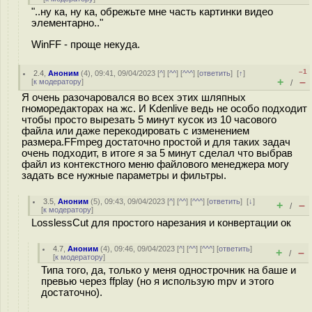
"..ну ка, ну ка, обрежьте мне часть картинки видео
элементарно.."
WinFF - проще некуда.
–1
2.4
,
Аноним
(
4
), 09:41, 09/04/2023 [
^
] [
^^
] [
^^^
] [
ответить
]
[
↑
]
+
–
[
к модератору
]
/
Я очень разочаровался во всех этих шляпных
гноморедакторах на жс. И Kdenlive ведь не особо подходит
чтобы просто вырезать 5 минут кусок из 10 часового
файла или даже перекодировать с изменением
размера.FFmpeg достаточно простой и для таких задач
очень подходит, в итоге я за 5 минут сделал что выбрав
файл из контекстного меню файлового менеджера могу
задать все нужные параметры и фильтры.
3.5
,
Аноним
(
5
), 09:43, 09/04/2023 [
^
] [
^^
] [
^^^
] [
ответить
]
[
↓
]
+
–
/
[
к модератору
]
LosslessCut для простого нарезания и конвертации ок
4.7
,
Аноним
(
4
), 09:46, 09/04/2023 [
^
] [
^^
] [
^^^
] [
ответить
]
+
–
/
[
к модератору
]
Типа того, да, только у меня однострочник на баше и
превью через ffplay (но я использую mpv и этого
достаточно).