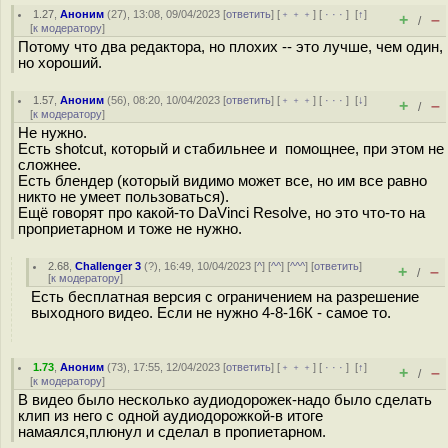
1.27
,
Аноним
(
27
), 13:08, 09/04/2023 [
ответить
] [
﹢﹢﹢
] [
· · ·
]
[
↑
]
+
–
/
[
к модератору
]
Потому что два редактора, но плохих -- это лучше, чем один,
но хороший.
1.57
,
Аноним
(
56
), 08:20, 10/04/2023 [
ответить
] [
﹢﹢﹢
] [
· · ·
]
[
↓
]
+
–
/
[
к модератору
]
Не нужно.
Есть shotcut, который и стабильнее и помощнее, при этом не
сложнее.
Есть блендер (который видимо может все, но им все равно
никто не умеет пользоваться).
Ещё говорят про какой-то DaVinci Resolve, но это что-то на
проприетарном и тоже не нужно.
2.68
,
Challenger 3
(
?
), 16:49, 10/04/2023 [
^
] [
^^
] [
^^^
] [
ответить
]
+
–
/
[
к модератору
]
Есть бесплатная версия с ограничением на разрешение
выходного видео. Если не нужно 4-8-16К - самое то.
1.73
,
Аноним
(
73
), 17:55, 12/04/2023 [
ответить
] [
﹢﹢﹢
] [
· · ·
]
[
↑
]
+
–
/
[
к модератору
]
В видео было несколько аудиодорожек-надо было сделать
клип из него с одной аудиодорожкой-в итоге
намаялся,плюнул и сделал в пропиетарном.