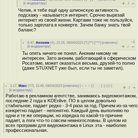
+
–
[
к модератору
]
/
Челик, я тебе ещё одну шпионскую активность
подскажу - называется интернет. Срочно вырезай
интернет из своей жизни. Картами тоже не пользуйся,
только зарплата в конверте. Зачем банку знать твой
баланс?
–1
5.47
,
Аноним
(
4
), 22:25, 09/04/2023 [
^
] [
^^
] [
^^^
] [
ответить
]
+
–
[
к модератору
]
/
Ты опять ничего не понял. Аноним никому не
интересен. Зато аноним, работающий в сферическом
Росатоме, может оказаться весьма, друзей-то полно
(даже STUXNET уже был, если ты не заметил).
1.17
,
Макс
(
??
), 11:49, 09/04/2023 [
ответить
] [
﹢﹢﹢
] [
· · ·
]
[
↓
] [
↑
]
+
–
/
[
к модератору
]
Работаю в рекламном агентстве, занимаюсь видеомонтажом,
последние 2 года в KDEnlive. ПО в целом довольно
стабильное, падает редко - 3-4 раза за год. Причем из-за чего
конкретно падает - непонятно. Каждый день выполняю по
одни и те же операции, но изредка по какой-то причине
падает, а логи что-то совсем немногословны. В целом из
всех программ для видеомонтажа в Linux эта - наиболее
профессиональная.