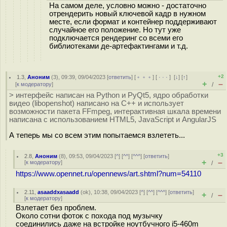
На самом деле, условно можно - достаточно
отрендерить новый ключевой кадр в нужном
месте, если формат и контейнер поддерживают
случайное его положение. Но тут уже
подключается рендеринг со всеми его
библиотеками де-артефактингами и т.д.
+2
1.3
,
Аноним
(
3
), 09:39, 09/04/2023 [
ответить
] [
﹢﹢﹢
] [
· · ·
]
[
↓
] [
↑
]
+
–
[
к модератору
]
/
> интерфейс написан на Python и PyQt5, ядро обработки
видео (libopenshot) написано на C++ и использует
возможности пакета FFmpeg, интерактивная шкала времени
написана с использованием HTML5, JavaScript и AngularJS
А теперь мы со всем этим попытаемся взлететь...
+3
2.8
,
Аноним
(
8
), 09:53, 09/04/2023 [
^
] [
^^
] [
^^^
] [
ответить
]
+
–
[
к модератору
]
/
https://www.opennet.ru/opennews/art.shtml?num=54110
2.11
,
asaaddxasaadd
(
ok
), 10:38, 09/04/2023 [
^
] [
^^
] [
^^^
] [
ответить
]
+
–
/
[
к модератору
]
Взлетает без проблем.
Около сотни фоток с похода под музычку
соединились даже на встройке ноутбучного i5-460m