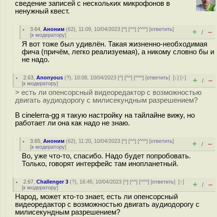
сведение записей с нескольких микрофонов в
ненужный квест.
3.64
,
Аноним
(
62
), 11:09, 10/04/2023 [
^
] [
^^
] [
^^^
] [
ответить
]
+
–
/
[
к модератору
]
Я вот тоже был удивлён. Такая жизненно-необходимая
фича (причём, легко реализуемая), а никому словно бы и
не надо.
2.63
,
Anonyous
(
?
), 10:08, 10/04/2023 [
^
] [
^^
] [
^^^
] [
ответить
]
[
↓
] [
↑
]
+
–
/
[
к модератору
]
> есть ли опенсорсный видеоредактор с возможностью
двигать аудиодорогу с милисекундным разрешением?
В cinelerra-gg я такую настройку на тайлайне вижу, но
работает ли она как надо не знаю.
3.65
,
Аноним
(
62
), 11:20, 10/04/2023 [
^
] [
^^
] [
^^^
] [
ответить
]
+
–
/
[
к модератору
]
Во, уже что-то, спасибо. Надо будет попробовать.
Только, говорят интерфейс там инопланетный.
2.67
,
Challenger 3
(
?
), 16:45, 10/04/2023 [
^
] [
^^
] [
^^^
] [
ответить
]
[
↑
]
+
–
/
[
к модератору
]
Народ, может кто-то знает, есть ли опенсорсный
видеоредактор с возможностью двигать аудиодорогу с
милисекундным разрешением?