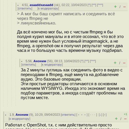
4.51
,
asaaddxasaadd
(
ok
), 02:22, 10/04/2023 [
^
] [
^^
] [
^^^
]
+
–
/
[
ответить
]
[
к модератору
]
> А мог бы баш скрипт написать и соединить всё
через ffmpeg не
> линуксвейненько.
Да всё кончено мог бы, но с чистым ffmpeg я бы
полдня курил мануалы и в итоге осознал, что всё это
время мне нужен был условный imagemagick, а не
ffmpeg, а openshot-ом я получил результат через два
часа и то большую часть времени музыку подбирал.
5.56
,
Аноним
(
56
), 08:13, 10/04/2023 [
^
] [
^^
] [
^^^
]
+
–
/
[
ответить
]
[
к модератору
]
За 2 минуты гуглишь как соединить фото в видео с
переходами в ffmpeg, ещё минута на добавление
аудио. Это базовые операции.
Эти простые редакторы отличаются в основном
наличием WYSIWYG. Иногда это экономит время на
подбор параметров, а иногда создаёт проблемы на
пустом месте.
+1
1.9
,
Аноним
(
9
), 10:29, 09/04/2023 [
ответить
] [
﹢﹢﹢
] [
· · ·
]
[
↓
] [
↑
]
+
–
[
к модератору
]
/
Работал с OpenShot, т.к. с ним действительно просто