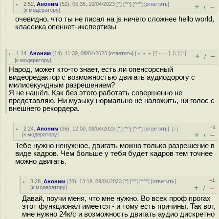
2.52
,
Аноним
(
52
), 05:35, 10/04/2023 [
^
] [
^^
] [
^^^
] [
ответить
]
+
–
/
[
к модератору
]
очевидно, что ты не писал на js ничего сложнее hello world,
классика опеннет-икспертизы
1.14
,
Аноним
(
14
), 11:39, 09/04/2023 [
ответить
] [
﹢﹢﹢
] [
· · ·
]
[
↓
] [
↑
]
+
–
/
[
к модератору
]
Народ, может кто-то знает, есть ли опенсорсный
видеоредактор с возможностью двигать аудиодорогу с
милисекундным разрешением?
Я не нашёл. Как без этого работать совершенно не
представляю. Ни музыку нормально не наложить, ни голос с
внешнего рекордера.
–1
2.24
,
Аноним
(
36
), 12:00, 09/04/2023 [
^
] [
^^
] [
^^^
] [
ответить
]
[
↓
]
+
–
[
к модератору
]
/
Тебе нужно ненужное, двигать можно только разрешение в
виде кадров. Чем больше у тебя будет кадров тем точнее
можно двигать.
–1
3.28
,
Аноним
(
28
), 13:18, 09/04/2023 [
^
] [
^^
] [
^^^
] [
ответить
]
+
–
[
к модератору
]
/
Давай, поучи меня, что мне нужно. Во всех проф прогах
этот функционал имеется - и тому есть причины. Так вот,
мне нужно 24к/с и возможность двигать аудио дискретно