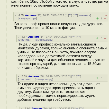
хотя бы по 10мс. Любой у кого есть слух и чувство ритма
меня поймет, остальные проходят мимо.
–1
4.35
,
Аноним
(
36
), 16:50, 09/04/2023 [
^
] [
^^
] [
^^^
] [
ответить
]
+
–
[
к модератору
]
/
Во всех проф прогах полно ненужного для дурачков.
Твои движения на 10 мс это фикция.
5.37
,
Аноним
(
14
), 17:04, 09/04/2023 [
^
] [
^^
] [
^^^
]
+
–
/
[
ответить
]
[
к модератору
]
Ну да, люди профессионально занимающиеся
монтажом дурачки, только аноним с опеннета самый
умный. Не позорился бы хоть, почитал сперва
исследования о допустимой латенси между
картинкой и звуком для обычного человека, я уж не
говорю про звукарей, для которых лаг на 15-30мс
считается браком.
5.59
,
Аноним
(
56
), 08:28, 10/04/2023 [
^
] [
^^
] [
^^^
]
+
–
/
[
ответить
]
[
к модератору
]
Так аудио и видео независимы друг от друга, нет
смысла видеоредакторам привязывать одно к
другому. Даже там где есть техническая
необходимость, можно перекодировать аудио
добавив тишины где требуется.
6.60
,
Аноним
(
36
), 09:42, 10/04/2023 [
^
] [
^^
] [
^^^
]