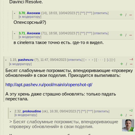
Davinci Resolve.
3.70
,
Аноним
(
14
), 18:03, 10/04/2023 [
^
] [
^^
] [
^^^
] [
ответить
]
+
–
/
[
к модератору
]
Опенсорсный?)
3.71
,
Аноним
(
71
), 18:58, 10/04/2023 [
^
] [
^^
] [
^^^
] [
ответить
]
+
–
/
[
к модератору
]
в cinelerra такое точно есть. где-то я видел.
–4
1.15
,
pashev.ru
(
?
), 11:47, 09/04/2023 [
ответить
] [
﹢﹢﹢
] [
· · ·
]
[
↓
] [
↑
]
+
–
[
к модератору
]
/
Бесят слабоумные погромисты, впендюривающие «проверку
обновлений» в свои поделия. Приходится выпиливать:
http://apt.pashev.ru/pool/main/o/openshot-qt/
А эту хрень даже страшно обновлять: только падать
перестала.
+2
2.32
,
prokoudine
(
ok
), 16:30, 09/04/2023 [
^
] [
^^
] [
^^^
] [
ответить
]
+
–
[
к модератору
]
/
> Бесят слабоумные погромисты, впендюривающие
«проверку обновлений» в свои поделия.