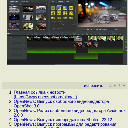
+
–
исправить
/
+10
Главная ссылка к новости
(
https://www.openshot.org/blog/...
)
OpenNews: Выпуск свободного видеоредактора
OpenShot 3.0
OpenNews: Релиз свободного видеоредактора Avidemux
2.8.0
OpenNews: Выпуск видеоредактора Shotcut 22.12
OpenNews: Выпуск программы для редактирования