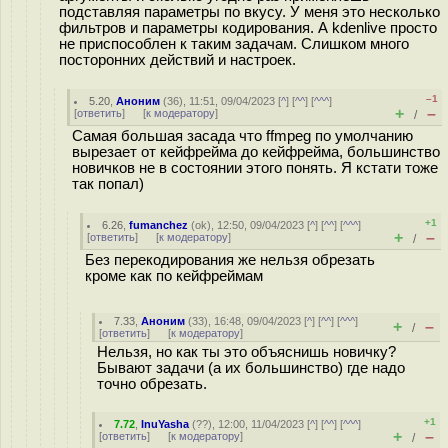
подставляя параметры по вкусу. У меня это несколько
фильтров и параметры кодирования. А kdenlive просто
не приспособлен к таким задачам. Слишком много
посторонних действий и настроек.
–1
5.20
,
Аноним
(
36
), 11:51, 09/04/2023 [
^
] [
^^
] [
^^^
]
+
–
[
ответить
]
[
к модератору
]
/
Самая большая засада что ffmpeg по умолчанию
вырезает от кейфрейма до кейфрейма, большинство
новичков не в состоянии этого понять. Я кстати тоже
так попал)
+1
6.26
,
fumanchez
(
ok
), 12:50, 09/04/2023 [
^
] [
^^
] [
^^^
]
+
–
[
ответить
]
[
к модератору
]
/
Без перекодирования же нельзя обрезать
кроме как по кейфреймам
7.33
,
Аноним
(
33
), 16:48, 09/04/2023 [
^
] [
^^
] [
^^^
]
+
–
/
[
ответить
]
[
к модератору
]
Нельзя, но как ты это объяснишь новичку?
Бывают задачи (а их большинство) где надо
точно обрезать.
+1
7.72
,
InuYasha
(
??
), 12:00, 11/04/2023 [
^
] [
^^
] [
^^^
]
+
–
[
ответить
]
[
к модератору
]
/