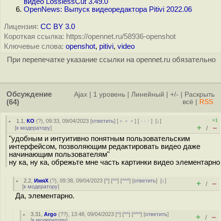
видео LosslessCut 3.49.0
OpenNews: Выпуск видеоредактора Pitivi 2022.06
Лицензия:
CC BY 3.0
Короткая ссылка: https://opennet.ru/58936-openshot
Ключевые слова:
openshot
,
pitivi
,
video
При перепечатке указание ссылки на opennet.ru обязательно
Обсуждение
Ajax
|
1 уровень
|
Линейный
|
+/-
|
Раскрыть
(64)
всё
|
RSS
+1
1.1
,
КО
(
?
), 09:33, 09/04/2023 [
ответить
] [
﹢﹢﹢
] [
· · ·
]
[
↓
]
+
–
[
к модератору
]
/
"удобным и интуитивно понятным пользовательским
интерфейсом, позволяющим редактировать видео даже
начинающим пользователям"
ну ка, ну ка, обрежьте мне часть картинки видео элементарно
2.2
,
ИмяХ
(
?
), 09:38, 09/04/2023 [
^
] [
^^
] [
^^^
] [
ответить
]
[
↓
]
+
–
/
[
к модератору
]
Да, элементарно.
3.31
,
Argo
(
??
), 13:48, 09/04/2023 [
^
] [
^^
] [
^^^
] [
ответить
]
+
–
/
[
к модератору
]