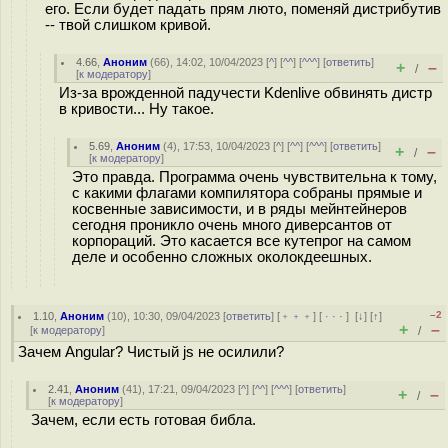
его. Если будет падать прям люто, поменяй дистрибутив
-- твой слишком кривой.
4.66
,
Аноним
(
66
), 14:02, 10/04/2023 [
^
] [
^^
] [
^^^
] [
ответить
]
+
–
/
[
к модератору
]
Из-за врожденной падучести Kdenlive обвинять дистр
в кривости... Ну такое.
5.69
,
Аноним
(
4
), 17:53, 10/04/2023 [
^
] [
^^
] [
^^^
] [
ответить
]
+
–
/
[
к модератору
]
Это правда. Программа очень чувствительна к тому,
с какими флагами компилятора собраны прямые и
косвенные зависимости, и в ряды мейнтейнеров
сегодня проникло очень много диверсантов от
корпораций. Это касается все кутепрог на самом
деле и особенно сложных околокдеешных.
–2
1.10
,
Аноним
(
10
), 10:30, 09/04/2023 [
ответить
] [
﹢﹢﹢
] [
· · ·
]
[
↓
] [
↑
]
+
–
[
к модератору
]
/
Зачем Angular? Чистый js не осилили?
2.41
,
Аноним
(
41
), 17:21, 09/04/2023 [
^
] [
^^
] [
^^^
] [
ответить
]
+
–
/
[
к модератору
]
Зачем, если есть готовая библа.