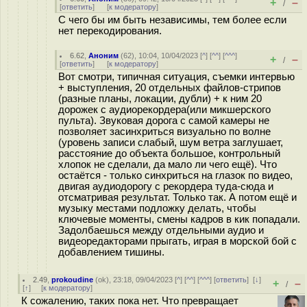
+
–
/
[
ответить
]
[
к модератору
]
С чего бы им быть независимы, тем более если
нет перекодирования.
6.62
,
Аноним
(
62
), 10:04, 10/04/2023 [
^
] [
^^
] [
^^^
]
+
–
/
[
ответить
]
[
к модератору
]
Вот смотри, типичная ситуация, съемки интервью
+ выступления, 20 отдельных файлов-стрипов
(разные планы, локации, дубли) + к ним 20
дорожек с аудиорекордера(или микшерского
пульта). Звуковая дорога с самой камеры не
позволяет засинхриться визуально по волне
(уровень записи слабый, шум ветра заглушает,
расстояние до объекта большое, контрольный
хлопок не сделали, да мало ли чего ещё). Что
остаётся - только синхриться на глазок по видео,
двигая аудиодорогу с рекордера туда-сюда и
отсматривая результат. Только так. А потом ещё и
музыку местами подложку делать, чтобы
ключевые моменты, смены кадров в кик попадали.
Задолбаешься между отдельными аудио и
видеоредакторами прыгать, играя в морской бой с
добавлением тишины.
2.49
,
prokoudine
(
ok
), 23:18, 09/04/2023 [
^
] [
^^
] [
^^^
] [
ответить
]
[
↓
]
+
–
/
[
↑
] [
к модератору
]
К сожалению, таких пока нет. Что превращает