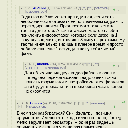
5.23
,
Аноним
(
4
), 11:54, 09/04/2023 [
^
] [
^^
] [
^^^
] [
ответить
]
+
–
/
[
к модератору
]
Редактор всё же может пригодиться, если есть
необходимость отрезать не по ключевым кадрам, с
перекодированием. Предпросмотр тоже кстати
только для этого. А так китайские мастера любят
приклеить видеовставки которые если даже на 1
секунду зацепить, вставляют 3 минуты рекламы. Ну
так ты изначально видишь в плеере время и просто
добавляешь ещё 1 секунду и вот у тебя чистый
файл.
6.36
,
Аноним
(
36
), 16:52, 09/04/2023 [
^
] [
^^
] [
^^^
]
+
–
/
[
ответить
]
[
к модератору
]
Для объединения двух видеофайлов в один в
ffmpeg без перекодирования надо очень точно
попасть форматами и настройками этих форматов,
а то будут приколы типа приклееная часть видео
не скролится.
+1
4.16
,
Аноним
(
4
), 11:48, 09/04/2023 [
^
] [
^^
] [
^^^
] [
ответить
]
+
–
[
↑
] [
к модератору
]
/
В чём там разбираться? Сик, фильтры, позиция
аргументов. Именно что, когда видео не одно, ffmpeg
легко заруливает редакторы -- один раз задаёшь
аргументы и сколько угодно раз применяешь