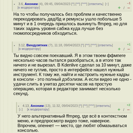
–1
3.6
,
Аноним
(
4
), 09:45, 09/04/2023 [
^
] [
^^
] [
^^^
] [
ответить
]
[
↑
]
+
–
[
к модератору
]
/
На то чтобы получалось без проблем и качественно
перекодировать двд/бд и ремуксы ушло побольше 5
минут и в 1 очередь пришлось выкинуть ffmpeg, но для
таких задачь уровня сабжа куда лучше без
гномопосредников обходиться.
+1
3.12
,
Виндузятник
(
?
), 11:18, 09/04/2023 [
^
] [
^^
] [
^^^
] [
ответить
]
+
–
[
к модератору
]
/
Ты видно совсем поеxавший. Я в этом твоем ффмпеге
несколько часов пытался разобраться, а в итоге так
ничего и не вырезал. В Kdenlive сделал за 10 минут, даже
ничего не гуглив, просто в интерфейсе нашел нужный
инструмент. К тому же, найти и настроить нужные кадры
в консоли - это полный дэбэлизм. А если видео не одно -
удачи слить в унитаз десятки часов на простую
операцию, которая в редакторе занимает несколько
секунд.
+2
4.13
,
Аноним
(
13
), 11:32, 09/04/2023 [
^
] [
^^
] [
^^^
] [
ответить
]
+
–
[
↓
] [
к модератору
]
/
У него альтернативный ffmpeg, где всё в контекстном
меню, и предпросмотр видео тоже, наверное.
Впрочем, опеннет — место, где любят обмазываться
консолью.