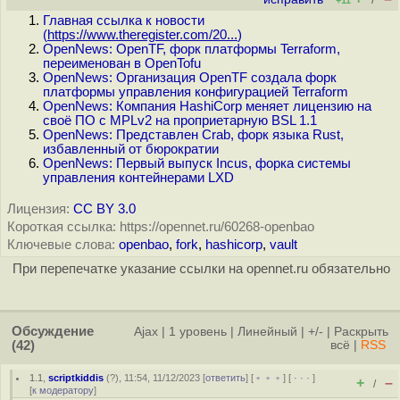
+11
Главная ссылка к новости
(
https://www.theregister.com/20...
)
OpenNews: OpenTF, форк платформы Terraform,
переименован в OpenTofu
OpenNews: Организация OpenTF создала форк
платформы управления конфигурацией Terraform
OpenNews: Компания HashiCorp меняет лицензию на
своё ПО с MPLv2 на проприетарную BSL 1.1
OpenNews: Представлен Crab, форк языка Rust,
избавленный от бюрократии
OpenNews: Первый выпуск Incus, форка системы
управления контейнерами LXD
Лицензия:
CC BY 3.0
Короткая ссылка: https://opennet.ru/60268-openbao
Ключевые слова:
openbao
,
fork
,
hashicorp
,
vault
При перепечатке указание ссылки на opennet.ru обязательно
Обсуждение
Ajax
|
1 уровень
|
Линейный
|
+/-
|
Раскрыть
(42)
всё
|
RSS
1.1
,
scriptkiddis
(
?
), 11:54, 11/12/2023 [
ответить
] [
﹢﹢﹢
] [
· · ·
]
+
–
/
[
к модератору
]