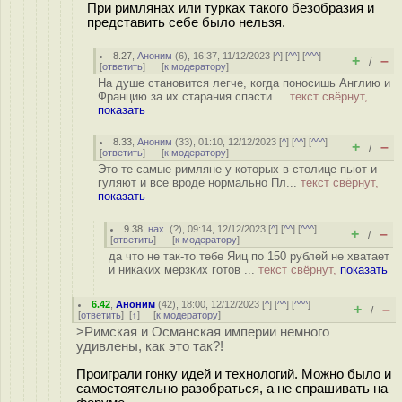
При римлянах или турках такого безобразия и
представить себе было нельзя.
8.27
,
Аноним
(
6
), 16:37, 11/12/2023 [
^
] [
^^
] [
^^^
]
+
–
/
[
ответить
]
[
к модератору
]
На душе становится легче, когда поносишь Англию и
Францию за их старания спасти ...
текст свёрнут,
показать
8.33
,
Аноним
(
33
), 01:10, 12/12/2023 [
^
] [
^^
] [
^^^
]
+
–
/
[
ответить
]
[
к модератору
]
Это те самые римляне у которых в столице пьют и
гуляют и все вроде нормально Пл...
текст свёрнут,
показать
9.38
,
нах.
(
?
), 09:14, 12/12/2023 [
^
] [
^^
] [
^^^
]
+
–
/
[
ответить
]
[
к модератору
]
да что не так-то тебе Яиц по 150 рублей не хватает
и никаких мерзких готов ...
текст свёрнут,
показать
6.42
,
Аноним
(
42
), 18:00, 12/12/2023 [
^
] [
^^
] [
^^^
]
+
–
/
[
ответить
]
[
↑
] [
к модератору
]
>Римская и Османская империи немного
удивлены, как это так?!
Проиграли гонку идей и технологий. Можно было и
самостоятельно разобраться, а не спрашивать на