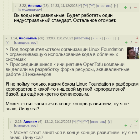
3.22
,
Аноним
(
18
), 14:33, 11/12/2023 [
^
] [
^^
] [
^^^
] [
ответить
]
[
↑
]
+
–
/
[
к модератору
]
Выводы неправильные. Будет работать один
индустриальный стандарт. Остальное отомрет.
–1
1.14
,
Аноньимъ
(
ok
), 13:03, 11/12/2023 [
ответить
] [
﹢﹢﹢
] [
· · ·
]
[
↓
]
+
–
[
↑
] [
к модератору
]
/
> Под покровительством организации Linux Foundation
> ограничивающую использование кода в облачных
системах
> Присоединившиеся к инициативе OpenTofu компании
выделили на разработку форка ресурсы, эквивалентные
работе 18 инженеров
Я не пойму только, каким боком Linux Foundation к разборкам
корпорастов с какой-то нишевой мутной корпоративной
базой, да ещё конкретно финансовым.
Может стоит заняться в конце концов развитием, ну я не
знаю, Линукса?
+2
2.16
,
Аноним
(
6
), 13:12, 11/12/2023 [
^
] [
^^
] [
^^^
] [
ответить
]
[
↓
]
+
–
[
к модератору
]
/
> Может стоит заняться в конце концов развитием, ну я не
знаю, Линукса?