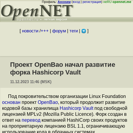
Профиль:
Аноним
(
вход
|
регистрация
)
неRU
opennet.me
[
новости
/
+++
|
форум
|
теги
|
]
Проект OpenBao начал развитие
форка Hashicorp Vault
11.12.2023 11:46 (MSK)
Под покровительством организации Linux Foundation
основан
проект
OpenBao
, который продолжит развитие
кодовой базы хранилища
Hashicorp Vault
под свободной
лицензией MPLv2 (Mozilla Public Licence). Форк создан в
ответ на
перевод
компанией HashiCorp своих продуктов
на проприетарную лицензию BSL 1.1, ограничивающую
использование кода в облачных системах,