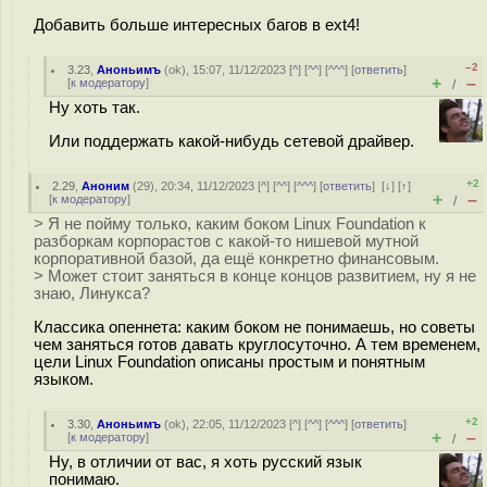
Добавить больше интересных багов в ext4!
–2
3.23
,
Аноньимъ
(
ok
), 15:07, 11/12/2023 [
^
] [
^^
] [
^^^
] [
ответить
]
+
–
[
к модератору
]
/
Ну хоть так.
Или поддержать какой-нибудь сетевой драйвер.
+2
2.29
,
Аноним
(
29
), 20:34, 11/12/2023 [
^
] [
^^
] [
^^^
] [
ответить
]
[
↓
] [
↑
]
+
–
[
к модератору
]
/
> Я не пойму только, каким боком Linux Foundation к
разборкам корпорастов с какой-то нишевой мутной
корпоративной базой, да ещё конкретно финансовым.
> Может стоит заняться в конце концов развитием, ну я не
знаю, Линукса?
Классика опеннета: каким боком не понимаешь, но советы
чем заняться готов давать круглосуточно. А тем временем,
цели Linux Foundation описаны простым и понятным
языком.
+2
3.30
,
Аноньимъ
(
ok
), 22:05, 11/12/2023 [
^
] [
^^
] [
^^^
] [
ответить
]
+
–
[
к модератору
]
/
Ну, в отличии от вас, я хоть русский язык
понимаю.