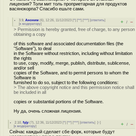
лицензия? Толи мит толь проприетарная для продуктов
васянокорпа? Спасибо ешьте сами.
3.9
,
Аноним
(
6
), 12:26, 11/12/2023 [
^
] [
^^
] [
^^^
] [
ответить
]
+
–
/
[
к модератору
]
> Permission is hereby granted, free of charge, to any person
obtaining a copy
of this software and associated documentation files (the
"Software"), to deal
in the Software without restriction, including without limitation
the rights
to use, copy, modify, merge, publish, distribute, sublicense,
and/or sell
copies of the Software, and to permit persons to whom the
Software is
furnished to do so, subject to the following conditions:
> The above copyright notice and this permission notice shall
be included in all
copies or substantial portions of the Software.
Ну да, очень сложная лицензия.
2.10
,
fyjy
(
?
), 12:36, 11/12/2023 [
^
] [
^^
] [
^^^
] [
ответить
]
[
↑
]
+
–
/
[
к модератору
]
Сейчас каждый сделает сбе форк, которые будут