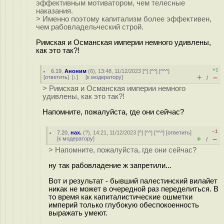
эффективным мотиватором, чем телесные
наказания.
> Именно поэтому капитализм более эффективен,
чем рабовладельческий строй.
Римская и Османская империи немного удивлены,
как это так?!
+1
6.19
,
Аноним
(
6
), 13:48, 11/12/2023 [
^
] [
^^
] [
^^^
]
+
–
[
ответить
]
[
↓
] [
к модератору
]
/
> Римская и Османская империи немного
удивлены, как это так?!
Напомните, пожалуйста, где они сейчас?
–1
7.20
,
нах.
(
?
), 14:21, 11/12/2023 [
^
] [
^^
] [
^^^
] [
ответить
]
+
–
[
к модератору
]
/
> Напомните, пожалуйста, где они сейчас?
ну так рабовладение ж запретили...
Вот и результат - бывший палестинский вилайет
никак не может в очередной раз переделиться. В
то время как капиталистические ошметки
империй только глубокую обеспокоенность
выражать умеют.