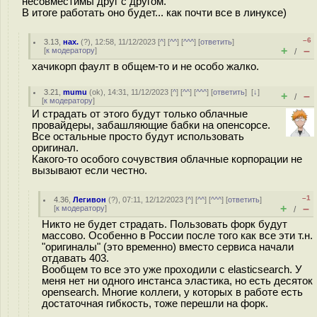
несовместимы друг с другом.
В итоге работать оно будет... как почти все в линуксе)
–6
3.13
,
нах.
(
?
), 12:58, 11/12/2023 [
^
] [
^^
] [
^^^
] [
ответить
]
+
–
[
к модератору
]
/
хачикорп фаулт в общем-то и не особо жалко.
3.21
,
mumu
(
ok
), 14:31, 11/12/2023 [
^
] [
^^
] [
^^^
] [
ответить
]
[
↓
]
+
–
/
[
к модератору
]
И страдать от этого будут только облачные
провайдеры, забашляющие бабки на опенсорсе.
Все остальные просто будут использовать
оригинал.
Какого-то особого сочувствия облачные корпорации не
вызывают если честно.
–1
4.36
,
Легивон
(
?
), 07:11, 12/12/2023 [
^
] [
^^
] [
^^^
] [
ответить
]
+
–
[
к модератору
]
/
Никто не будет страдать. Пользовать форк будут
массово. Особенно в России после того как все эти т.н.
"оригиналы" (это временно) вместо сервиса начали
отдавать 403.
Вообщем то все это уже проходили с elasticsearch. У
меня нет ни одного инстанса эластика, но есть десяток
opensearch. Многие коллеги, у которых в работе есть
достаточная гибкость, тоже перешли на форк.