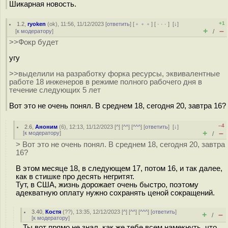
Шикарная новость.
+1
1.2
,
ryoken
(
ok
), 11:56, 11/12/2023 [
ответить
] [
﹢﹢﹢
] [
· · ·
]
[
↓
]
+
–
[
к модератору
]
/
>>Фокр будет
угу
>>выделили на разработку форка ресурсы, эквивалентные
работе 18 инженеров в режиме полного рабочего дня в
течение следующих 5 лет
Вот это не очень понял. В среднем 18, сегодня 20, завтра 16?
–4
2.6
,
Аноним
(
6
), 12:13, 11/12/2023 [
^
] [
^^
] [
^^^
] [
ответить
]
[
↓
]
+
–
[
к модератору
]
/
> Вот это не очень понял. В среднем 18, сегодня 20, завтра
16?
В этом месяце 18, в следующем 17, потом 16, и так далее,
как в стишке про десять негритят.
Тут, в США, жизнь дорожает очень быстро, поэтому
адекватную оплату нужно сохранять ценой сокращений.
3.40
,
Костя
(
??
), 13:35, 12/12/2023 [
^
] [
^^
] [
^^^
] [
ответить
]
+
–
/
[
к модератору
]
Ты вот прямо не знал, как же тебе всем намекнуть, что