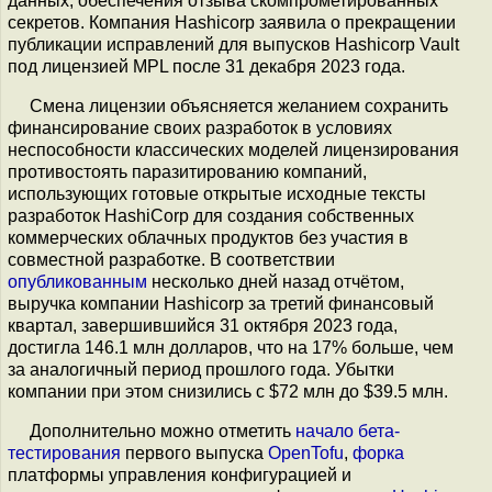
данных, обеспечения отзыва скомпрометированных
секретов. Компания Hashicorp заявила о прекращении
публикации исправлений для выпусков Hashicorp Vault
под лицензией MPL после 31 декабря 2023 года.
Cмена лицензии объясняется желанием сохранить
финансирование своих разработок в условиях
неспособности классических моделей лицензирования
противостоять паразитированию компаний,
использующих готовые открытые исходные тексты
разработок HashiCorp для создания собственных
коммерческих облачных продуктов без участия в
совместной разработке. В соответствии
опубликованным
несколько дней назад отчётом,
выручка компании Hashicorp за третий финансовый
квартал, завершившийся 31 октября 2023 года,
достигла 146.1 млн долларов, что на 17% больше, чем
за аналогичный период прошлого года. Убытки
компании при этом снизились с $72 млн до $39.5 млн.
Дополнительно можно отметить
начало бета-
тестирования
первого выпуска
OpenTofu
,
форка
платформы управления конфигурацией и