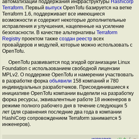
автоматизации поддержания инфраструктуры
Hashicorp
Terraform
. Первый
выпуск
OpenTofu базируется на ветке
Terraform 1.6, поддерживает все имеющиеся
возможности и содержит некоторые дополнительные
исправления и улучшения, нацеленные на усиление
безопасности. В качестве альтернативы
Terraform
Registry
проектом также
создан
реестр
всех
провайдеров и модулей, которые можно использовать с
OpenTofu.
OpenTofu развивается под эгидой организации Linux
Foundation с использованием свободной лицензии
MPLv2. О поддержке OpenTofu и намерении участвовать
в разработке форка
объявили
158 компаний и 780
индивидуальных разработчиков. Присоединившиеся к
инициативе OpenTofu компании выделили на разработку
форка ресурсы, эквивалентные работе 18 инженеров в
режиме полного рабочего дня в течение следующих 5
лет (для сравнения последние два года в компании
HashiCorp сопровождением Terraform занимается 5
инженеров).
+
–
исправить
/