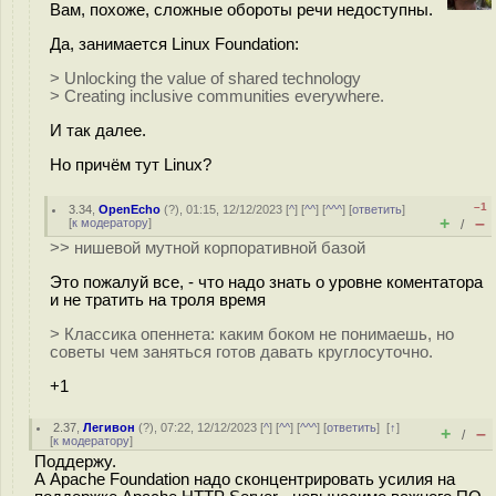
Вам, похоже, сложные обороты речи недоступны.
Да, занимается Linux Foundation:
> Unlocking the value of shared technology
> Creating inclusive communities everywhere.
И так далее.
Но причём тут Linux?
–1
3.34
,
OpenEcho
(
?
), 01:15, 12/12/2023 [
^
] [
^^
] [
^^^
] [
ответить
]
+
–
[
к модератору
]
/
>> нишевой мутной корпоративной базой
Это пожалуй все, - что надо знать о уровне коментаторa
и не тратить на троля время
> Классика опеннета: каким боком не понимаешь, но
советы чем заняться готов давать круглосуточно.
+1
2.37
,
Легивон
(
?
), 07:22, 12/12/2023 [
^
] [
^^
] [
^^^
] [
ответить
]
[
↑
]
+
–
/
[
к модератору
]
Поддержу.
А Apache Foundation надо сконцентрировать усилия на