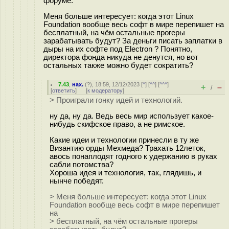
форуме.
Меня больше интересует: когда этот Linux
Foundation вообще весь софт в мире перепишет на
бесплатный, на чём остальные прогеры
зарабатывать будут? За деньги писать заплатки в
дыры на их софте под Electron ? Понятно,
директора фонда никуда не денутся, но вот
остальных также можно будет сократить?
7.43
,
нах.
(
?
), 18:59, 12/12/2023 [
^
] [
^^
] [
^^^
]
+
–
/
[
ответить
]
[
к модератору
]
> Проиграли гонку идей и технологий.
ну да, ну да. Ведь весь мир использует какое-
нибудь скифское право, а не римское.
Какие идеи и технологии принесли в ту же
Византию орды Мехмеда? Трахать 12леток,
авось понаплодят годного к удержанию в руках
сабли потомства?
Хороша идея и технология, так, глядишь, и
нынче победят.
> Меня больше интересует: когда этот Linux
Foundation вообще весь софт в мире перепишет
на
> бесплатный, на чём остальные прогеры