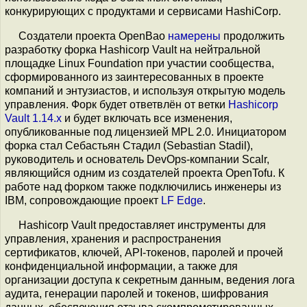
конкурирующих с продуктами и сервисами HashiCorp.
Создатели проекта OpenBao
намерены
продолжить
разработку форка Hashicorp Vault на нейтральной
площадке Linux Foundation при участии сообщества,
сформированного из заинтересованных в проекте
компаний и энтузиастов, и используя открытую модель
управления. Форк будет ответвлён от ветки
Hashicorp
Vault 1.14.x
и будет включать все изменения,
опубликованные под лицензией MPL 2.0. Инициатором
форка стал Себастьян Стадил (Sebastian Stadil),
руководитель и основатель DevOps-компании Scalr,
являющийся одним из создателей проекта OpenTofu. К
работе над форком также подключились инженеры из
IBM, сопровождающие проект
LF Edge
.
Hashicorp Vault предоставляет инструменты для
управления, хранения и распространения
сертификатов, ключей, API-токенов, паролей и прочей
конфиденциальной информации, а также для
организации доступа к секретным данным, ведения лога
аудита, генерации паролей и токенов, шифрования