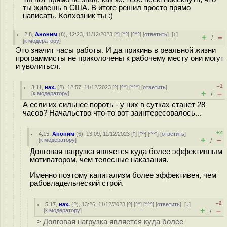
ты живешь в США. В итоге решил просто прямо
написать. Колхозник ты :)
2.8
,
Аноним
(
8
), 12:23, 11/12/2023 [
^
] [
^^
] [
^^^
] [
ответить
]
[
↑
]
+
–
/
[
к модератору
]
Это значит часы работы. И да прикинь в реальной жизни
программисты не приколочены к рабочему месту они могут
и уволиться.
–1
3.11
,
нах.
(
?
), 12:57, 11/12/2023 [
^
] [
^^
] [
^^^
] [
ответить
]
+
–
[
к модератору
]
/
А если их сильнее пороть - у них в сутках станет 28
часов? Начальство что-то вот заинтересовалось...
+2
4.15
,
Аноним
(
6
), 13:09, 11/12/2023 [
^
] [
^^
] [
^^^
] [
ответить
]
+
–
[
к модератору
]
/
Долговая нагрузка является куда более эффективным
мотиватором, чем телесные наказания.
Именно поэтому капитализм более эффективен, чем
рабовладельческий строй.
–2
5.17
,
нах.
(
?
), 13:26, 11/12/2023 [
^
] [
^^
] [
^^^
] [
ответить
]
[
↓
]
+
–
[
к модератору
]
/
> Долговая нагрузка является куда более