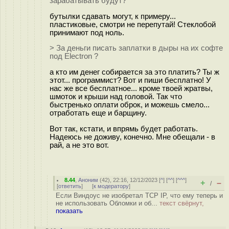
зарабатывать будут?
бутылки сдавать могут, к примеру...
пластиковые, смотри не перепутай! Стеклобой
принимают под ноль.
> За деньги писать заплатки в дыры на их софте
под Electron ?
а кто им денег собирается за это платить? Ты ж
этот... программист? Вот и пиши бесплатно! У
нас же все бесплатное... кроме твоей жратвы,
шмоток и крыши над головой. Так что
быстренько оплати оброк, и можешь смело...
отработать еще и барщину.
Вот так, кстати, и впрямь будет работать.
Надеюсь не доживу, конечно. Мне обещали - в
рай, а не это вот.
8.44
,
Аноним
(
42
), 22:16, 12/12/2023 [
^
] [
^^
] [
^^^
]
+
–
/
[
ответить
]
[
к модератору
]
Если Виндоус не изобретал TCP IP, что ему теперь и
не использовать Обломки и об...
текст свёрнут,
показать