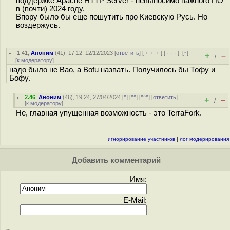
поддержке Apache HTTP Server - невыносимо важного ПО
в (почти) 2024 году.
Впору было бы еще пошутить про Киевскую Русь. Но
воздержусь.
1.41
,
Аноним
(
41
), 17:12, 12/12/2023 [
ответить
] [
﹢﹢﹢
] [
· · ·
]
[
↑
]
+
–
/
[
к модератору
]
надо было не Bao, а Bofu назвать. Получилось бы Тофу и
Бофу.
2.46
,
Аноним
(
46
), 19:24, 27/04/2024 [
^
] [
^^
] [
^^^
] [
ответить
]
+
–
/
[
к модератору
]
Не, главная упущенная возможность - это TerraFork.
игнорирование участников
|
лог модерирования
Добавить комментарий
Имя:
E-Mail: