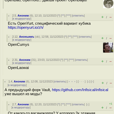
OpenBao, OpenTofu... Даешь проект OpenBaijiu!
2.5
,
Аноним
(
6
), 12:10, 11/12/2023 [
^
] [
^^
] [
^^^
] [
ответить
]
+
–
/
[
к модератору
]
Есть OpenYurt, специфический вариант кубика
https://openyurt.io/zh/
2.12
,
Аноньимъ
(
ok
), 12:58, 11/12/2023 [
^
] [
^^
] [
^^^
] [
ответить
]
+
–
/
[
к модератору
]
OpenCumys
2.31
,
Аноним
(
31
), 23:03, 11/12/2023 [
^
] [
^^
] [
^^^
] [
ответить
]
+
–
/
[
к модератору
]
OpenLaowai
1.4
,
Аноним
(
6
), 12:08, 11/12/2023 [
ответить
] [
﹢﹢﹢
] [
· · ·
]
[
↓
] [
↑
]
+
–
/
[
к модератору
]
А предыдущий форк Vault,
https://github.com/Infisical/infisical
уже вышел из моды?
+1
2.7
,
Аноним
(
8
), 12:20, 11/12/2023 [
^
] [
^^
] [
^^^
] [
ответить
]
[
↓
]
+
–
[
к модератору
]
/
От какого-то васянокорпа? У которого 3x этажная