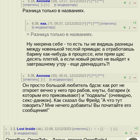
5.18
,
Аноним
(
18
), 13:27, 11/12/2023 [
^
] [
^^
] [
^^^
]
+
–
/
[
ответить
]
[
↓
] [
↑
] [
к модератору
]
Разница только в названиях.
+1
6.39
,
нах.
(
?
), 09:37, 12/12/2023 [
^
] [
^^
] [
^^^
] [
ответить
]
+
–
[
к модератору
]
/
> Разница только в названиях.
Ну нихрена себе - то есть ты не видишь разницы
между новенькой теслой прямщас а отработаешь
барину как-нибудь в процессе, или прям щас
десять плетей, а если новый релиз не выйдет к
завтрашнему утру - еще двенадцать?!
5.35
,
Аноним
(
35
), 06:41, 12/12/2023 [
^
] [
^^
] [
^^^
]
+
–
/
[
ответить
]
[
↑
] [
к модератору
]
Он просто большой любитель бдсм: как рот не
откроет вечно у него про рабов, кнуты, батареи (к
которым его приковывают) и "подвалы" (очевидно,
секс-данжон). Как сказал бы Фрейд "А что тут
говорить? Мне нечего добавить! Вы почитайте его
сообщения!"
+2
1.3
,
Lost Inside
(
ok
), 12:08, 11/12/2023 [
ответить
] [
﹢﹢﹢
] [
· · ·
]
[
↓
]
+
–
[
↑
] [
к модератору
]
/