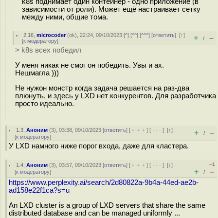
k8s поднимает один контейнер - одно приложение (в
зависимости от роли). Может ещё настраивает сетку
между ними, общие тома.
2.16
,
microcoder
(
ok
), 22:24, 09/10/2023 [
^
] [
^^
] [
^^^
] [
ответить
]
[
↑
]
+
–
/
[
к модератору
]
> k8s всех победил
У меня никак не смог он победить. Увы и ах.
Нешмагла )))
Не нужон монстр когда задача решается на раз-два
плюнуть, и здесь у LXD нет конкурентов. Для разработчика
просто идеально.
1.3
,
Аноним
(
3
), 03:38, 09/10/2023 [
ответить
] [
﹢﹢﹢
] [
· · ·
]
[
↑
]
+
–
/
[
к модератору
]
У LXD намного ниже порог входа, даже для кластера.
–1
1.4
,
Аноним
(
3
), 03:57, 09/10/2023 [
ответить
] [
﹢﹢﹢
] [
· · ·
]
[
↓
]
+
–
[
к модератору
]
/
https://www.perplexity.ai/search/2d80822a-9b4a-44ed-ae2b-
ad158e22f1ca?s=u
An LXD cluster is a group of LXD servers that share the same
distributed database and can be managed uniformly ...