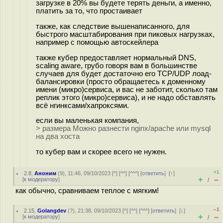
загрузке в 20% вы будете терять деньги, а именно,
платить за то, что простаивает
также, как следствие вышенаписанного, для
быстрого масштабирования при пиковых нагрузках,
например с помощью автоскейлера
также кубер предоставляет нормальный DNS,
scaling aware, грубо говоря вам в большинстве
случаев для будет достаточно его TCP/UDP лоад-
балансировки (просто обращаетесь к доменному
имени (микро)сервиса, и вас не заботит, сколько там
реплик этого (микро)сервиса), и не надо обставлять
всё нгинксами/хапроксями.
если вы маленькая компания,
> размера Можно разнести nginx/apache или mysql
на два хоста
то кубер вам и скорее всего не нужен.
+1
2.8
,
Аноним
(
9
), 11:46, 09/10/2023 [
^
] [
^^
] [
^^^
] [
ответить
]
[
↑
]
+
–
[
к модератору
]
/
как обычно, сравниваем теплое с мягким!
–1
2.15
,
Golangdev
(
?
), 21:38, 09/10/2023 [
^
] [
^^
] [
^^^
] [
ответить
]
[
↓
]
+
–
[
к модератору
]
/