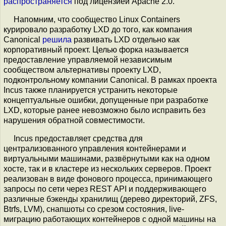
распространяется
под лицензией Apache 2.0.
Напомним, что сообщество Linux Containers
курировало разработку LXD до того, как компания
Canonical
решила
развивать LXD отдельно как
корпоративный проект. Целью форка называется
предоставление управляемой независимым
сообществом альтернативы проекту LXD,
подконтрольному компании Canonical. В рамках проекта
Incus также планируется устранить некоторые
концептуальные ошибки, допущенные при разработке
LXD, которые ранее невозможно было исправить без
нарушения обратной совместимости.
Incus предоставляет средства для
централизованного управления контейнерами и
виртуальными машинами, развёрнутыми как на одном
хосте, так и в кластере из нескольких серверов. Проект
реализован в виде фонового процесса, принимающего
запросы по сети через REST API и поддерживающего
различные бэкенды хранилищ (дерево директорий, ZFS,
Btrfs, LVM), снапшоты со срезом состояния, live-
миграцию работающих контейнеров с одной машины на