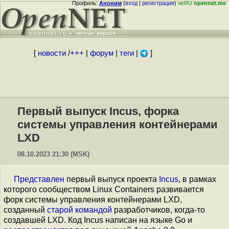
Профиль:
Аноним
(
вход
|
регистрация
)
неRU
opennet.me
[
новости
/
+++
|
форум
|
теги
|
]
Первый выпуск Incus, форка
системы управления контейнерами
LXD
08.10.2023 21:30 (MSK)
Представлен
первый выпуск проекта
Incus
, в рамках
которого сообществом Linux Containers развивается
форк системы управления контейнерами LXD,
созданный
старой командой
разработчиков, когда-то
создавшей LXD. Код Incus написан на языке Go и