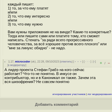
каждый пишет:
1) то, за что ему платят
и/или
2) то, что ему интересно
и/или
3) то, что ему нужно
Вам нужны приложения не на винде? Какие-то конкретные?
Тогда или пишите сами или платите тому, кто сможет
написать. Стенать "за ради всего прогрессивного
человечества, за всё хорошее против всего плохого" или
"мне за линукс обидно" - не надо.
1.17
,
microcoder
(
ok
), 22:28, 09/10/2023 [
ответить
] [
﹢﹢﹢
] [
· · ·
]
[
↑
]
+
–
/
[
к модератору
]
А лидер проекта Стефан Грабэ на кого сейчас
работает? Что-то не понятно. В инкусе он
контрибьютор, но и в Каноникал он также. Зачем эта
вся шизофрения? Не совсем понятно
игнорирование участников
|
лог модерирования
Добавить комментарий