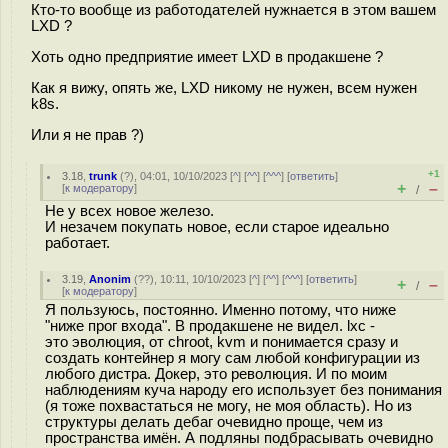
Кто-то вообще из работодателей нужнается в этом вашем
LXD ?
Хоть одно предприятие имеет LXD в продакшене ?
Как я вижу, опять же, LXD никому не нужен, всем нужен
k8s.
Или я не прав ?)
+1
3.18
,
trunk
(
?
), 04:01, 10/10/2023 [
^
] [
^^
] [
^^^
] [
ответить
]
+
–
[
к модератору
]
/
Не у всех новое железо.
И незачем покупать новое, если старое идеально
работает.
3.19
,
Anonim
(
??
), 10:11, 10/10/2023 [
^
] [
^^
] [
^^^
] [
ответить
]
+
–
/
[
к модератору
]
Я пользуюсь, постоянно. Именно потому, что ниже
"ниже прог входа". В продакшене не видел. lxc -
это эволюция, от chroot, kvm и понимается сразу и
создать контейнер я могу сам любой конфигурации из
любого дистра. Докер, это революция. И по моим
наблюдениям куча народу его использует без понимания
(я тоже похвастаться не могу, не моя область). Но из
структуры делать дебаг очевидно проще, чем из
пространства имён. А подляны подбрасывать очевидно