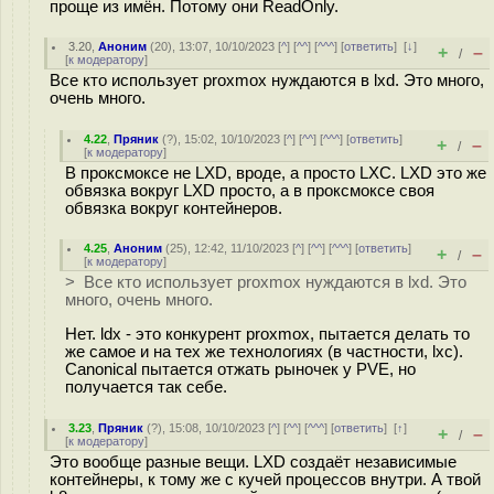
проще из имён. Потому они ReadOnly.
3.20
,
Аноним
(
20
), 13:07, 10/10/2023 [
^
] [
^^
] [
^^^
] [
ответить
]
[
↓
]
+
–
/
[
к модератору
]
Все кто использует proxmox нуждаются в lxd. Это много,
очень много.
4.22
,
Пряник
(
?
), 15:02, 10/10/2023 [
^
] [
^^
] [
^^^
] [
ответить
]
+
–
/
[
к модератору
]
В проксмоксе не LXD, вроде, а просто LXC. LXD это же
обвязка вокруг LXD просто, а в проксмоксе своя
обвязка вокруг контейнеров.
4.25
,
Аноним
(
25
), 12:42, 11/10/2023 [
^
] [
^^
] [
^^^
] [
ответить
]
+
–
/
[
к модератору
]
> Все кто использует proxmox нуждаются в lxd. Это
много, очень много.
Нет. ldx - это конкурент proxmox, пытается делать то
же самое и на тех же технологиях (в частности, lxc).
Canonical пытается отжать рыночек у PVE, но
получается так себе.
3.23
,
Пряник
(
?
), 15:08, 10/10/2023 [
^
] [
^^
] [
^^^
] [
ответить
]
[
↑
]
+
–
/
[
к модератору
]
Это вообще разные вещи. LXD создаёт независимые
контейнеры, к тому же с кучей процессов внутри. А твой