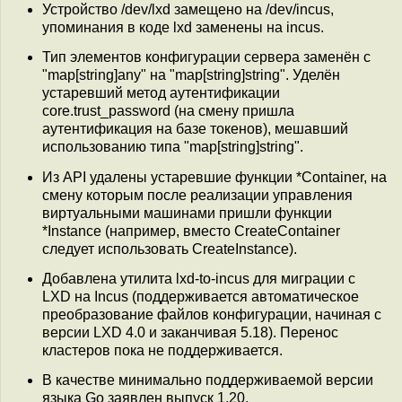
Устройство /dev/lxd замещено на /dev/incus,
упоминания в коде lxd заменены на incus.
Тип элементов конфигурации сервера заменён с
"map[string]any" на "map[string]string". Уделён
устаревший метод аутентификации
core.trust_password (на смену пришла
аутентификация на базе токенов), мешавший
использованию типа "map[string]string".
Из API удалены устаревшие функции *Container, на
смену которым после реализации управления
виртуальными машинами пришли функции
*Instance (например, вместо CreateContainer
следует использовать CreateInstance).
Добавлена утилита lxd-to-incus для миграции с
LXD на Incus (поддерживается автоматическое
преобразование файлов конфигурации, начиная c
версии LXD 4.0 и заканчивая 5.18). Перенос
кластеров пока не поддерживается.
В качестве минимально поддерживаемой версии
языка Go заявлен выпуск 1.20.