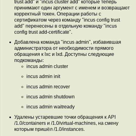
trust add" и "incus cluster add" которые теперь
принимают один аргумент c именем и возвращают
корректный токен. Операции работы с
сертификатом через команду "incus config trust
add" перенесены в отдельную команду "incus
config trust add-certificate".
Добавлена команда "incus admin", избавившая
администратора от необходимости прямого
обращения к lxc и lxd. Доступны следующие
подкоманды:
incus admin cluster
incus admin init
incus admin recover
incus admin shutdown
incus admin waitready
Удалены устаревшие точки обращения к API
/1.0/containers и /1.0/virtual-machines, на смену
которым пришёл /1.0/instances.