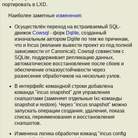
портировать в LXD.
Наиболее заметные
изменения
:
Осуществлён переход на встраиваемый SQL-
движок
Cowsql
- форк
Dqlite
, созданный
изначальным автором Dqlite по тем же причинам,
что и Incus (желание вывести проект из под полной
зависимости от Canonical). Cowsql совместим с
SQLite, поддерживает репликацию данных,
автоматическое восстановление после сбоев и
обеспечение отказоустойчивости через
разнесение обработчиков на несколько узлов.
В интерфейс командной строки добавлена
команда "incus snapshot" для управления
снапшотами (заменяет отдельные lxc-команды
snapshot и restore). Через "incus snapshot" можно
запускать операции создания, удаления, показа
списка, переименования и восстановления
снапшотов.
Изменена логика обработки команд "incus config