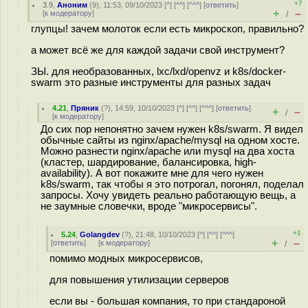
+7
3.9
,
Аноним
(
9
), 11:53, 09/10/2023 [
^
] [
^^
] [
^^^
] [
ответить
]
+
–
[
к модератору
]
/
глупцы! зачем молоток если есть микроскоп, правильно?
а может всё же для каждой задачи свой инструмент?
ЗЫ. для необразованных, lxc/lxd/openvz и k8s/docker-
swarm это разные инструменты для разных задач
4.21
,
Пряник
(
?
), 14:59, 10/10/2023 [
^
] [
^^
] [
^^^
] [
ответить
]
+
–
/
[
к модератору
]
До сих пор непонятно зачем нужен k8s/swarm. Я видел
обычные сайты из nginx/apache/mysql на одном хосте.
Можно разнести nginx/apache или mysql на два хоста
(кластер, шардирование, балансировка, high-
availability). А вот покажите мне для чего нужен
k8s/swarm, так чтобы я это потрогал, погонял, поделал
запросы. Хочу увидеть реально работающую вещь, а
не заумные словечки, вроде "микросервисы".
+1
5.24
,
Golangdev
(
?
), 21:48, 10/10/2023 [
^
] [
^^
] [
^^^
]
+
–
[
ответить
]
[
к модератору
]
/
помимо модных микросервисов,
для повышения утилизации серверов
если вы - большая компания, то при стандароной