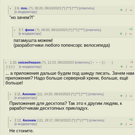
2.6
,
пох.
(
?
), 09:20, 09/10/2023 [
^
] [
^^
] [
^^^
] [
ответить
]
+
–
/
[
к модератору
]
"но зачем?!"
+2
3.7
,
фнон
(
?
), 09:50, 09/10/2023 [
^
] [
^^
] [
^^^
] [
ответить
]
+
–
[
к модератору
]
/
патамушта можем!
(разработчики любого попенсорс велосипеда)
–1
1.10
,
voiceofreason
(
?
), 12:23, 09/10/2023 [
ответить
] [
﹢﹢﹢
] [
· · ·
]
+
–
[
↓
] [
↑
] [
к модератору
]
/
... а приложения дальше будем под шинду писать. Зачем нам
приложения? Надо больше серверной хрени, больше, ещё
больше!
2.11
,
Аноним
(
11
), 14:20, 09/10/2023 [
^
] [
^^
] [
^^^
] [
ответить
]
+
–
/
[
к модератору
]
Приложения для десктопа? Так это к другим людям, к
раработчикам десктопных прикладух.
+1
2.12
,
Аноним
(
12
), 18:17, 09/10/2023 [
^
] [
^^
] [
^^^
] [
ответить
]
+
–
[
к модератору
]
/
Не стоните.