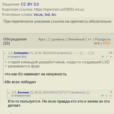
Лицензия:
CC BY 3.0
Короткая ссылка: https://opennet.ru/59891-incus
Ключевые слова:
incus
,
lxd
,
lxc
При перепечатке указание ссылки на opennet.ru обязательно
Обсуждение
Ajax
|
1 уровень
|
Линейный
|
+/-
|
Раскрыть
(22)
всё
|
RSS
–12
1.1
,
Golangdev
(
?
), 22:46, 08/10/2023 [
ответить
] [
﹢﹢﹢
] [
· · ·
]
[
↓
]
+
–
[
к модератору
]
/
> старой командой разработчиков, когда-то создавшей LXD
> развивается форк
что как-бэ намекает на ненужность
k8s всех победил
–1
2.5
,
Аноним
(
5
), 06:10, 09/10/2023 [
^
] [
^^
] [
^^^
] [
ответить
]
[
↓
]
+
–
[
к модератору
]
/
Кто-то пользуется. Не ясно правда кто это и зачем он это
делает.