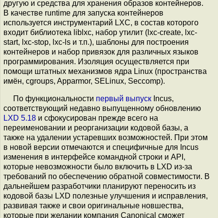
другую и средства для хранения образов контейнеров.
В качестве runtime для запуска контейнеров
используется инструментарий LXC, в состав которого
входит библиотека liblxc, набор утилит (lxc-create, lxc-
start, lxc-stop, lxc-ls и т.п.), шаблоны для построения
контейнеров и набор привязок для различных языков
программирования. Изоляция осуществляется при
помощи штатных механизмов ядра Linux (пространства
имён, cgroups, Apparmor, SELinux, Seccomp).
По функциональности
первый выпуск
Incus,
соответствующий недавно выпущенному обновлению
LXD 5.18
и сфокусирован прежде всего на
переименовании и реорганизации кодовой базы, а
также на удалении устаревших возможностей. При этом
в новой версии отмечаются и специфичные для Incus
изменения в интерфейсе командной строки и API,
которые невозможности было включить в LXD из-за
требований по обеспечению обратной совместимости. В
дальнейшем разработчики планируют переносить из
кодовой базы LXD полезные улучшения и исправления,
развивая также и свои оригинальные новшества,
которые при желании компания Canonical сможет