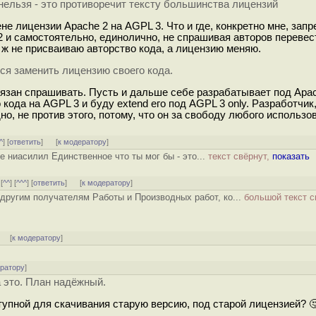
нельзя - это противоречит тексту большинства лицензий
не лицензии Apache 2 на AGPL 3. Что и где, конкретно мне, зап
 и самостоятельно, единолично, не спрашивая авторов перевес
ж не присваиваю авторство кода, а лицензию меняю.
ся заменить лицензию своего кода.
бязан спрашивать. Пусть и дальше себе разрабатывает под Apach
кода на AGPL 3 и буду extend его под AGPL 3 only. Разработчик
о, не против этого, потому, что он за свободу любого использо
^
] [
ответить
]
[
к модератору
]
е ниасилил Единственное что ты мог бы - это...
текст свёрнут,
показать
 [
^^
] [
^^^
] [
ответить
]
[
к модератору
]
другим получателям Работы и Производных работ, ко...
большой текст с
[
к модератору
]
ератору
]
а это. План надёжный.
тупной для скачивания старую версию, под старой лицензией? 