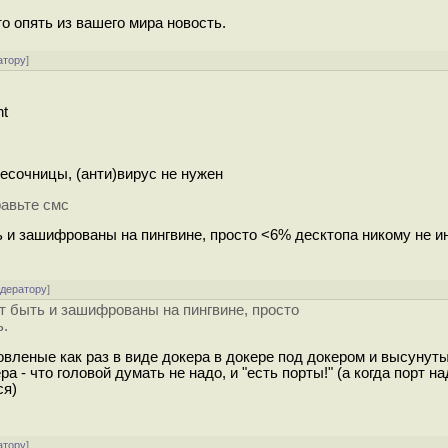
то опять из вашего мира новость.
атору
]
nt
есочницы, (анти)вирус не нужен
авьте смс
 и зашифрованы на пингвине, просто <6% десктопа никому не и
одератору
]
т быть и зашифрованы на пингвине, просто
ь.
овленые как раз в виде докера в докере под докером и высунут
 - что головой думать не надо, и "есть порты!" (а когда порт на
ся)
атору
]