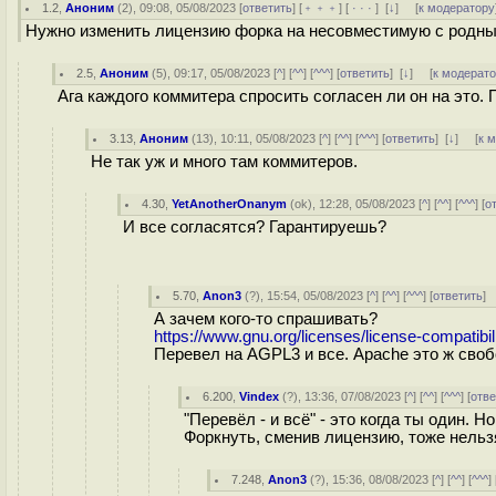
1.2
,
Аноним
(
2
), 09:08, 05/08/2023 [
ответить
] [
﹢﹢﹢
] [
· · ·
]
[
↓
] [
к модератору
Нужно изменить лицензию форка на несовместимую с родным
2.5
,
Аноним
(
5
), 09:17, 05/08/2023 [
^
] [
^^
] [
^^^
] [
ответить
]
[
↓
] [
к модерат
Ага каждого коммитера спросить согласен ли он на это.
3.13
,
Аноним
(
13
), 10:11, 05/08/2023 [
^
] [
^^
] [
^^^
] [
ответить
]
[
↓
] [
к 
Не так уж и много там коммитеров.
4.30
,
YetAnotherOnanym
(
ok
), 12:28, 05/08/2023 [
^
] [
^^
] [
^^^
] [
о
И все согласятся? Гарантируешь?
5.70
,
Anon3
(
?
), 15:54, 05/08/2023 [
^
] [
^^
] [
^^^
] [
ответить
]
А зачем кого-то спрашивать?
https://www.gnu.org/licenses/license-compatibili
Перевел на AGPL3 и все. Apache это ж сво
6.200
,
Vindex
(
?
), 13:36, 07/08/2023 [
^
] [
^^
] [
^^^
] [
отве
"Перевёл - и всё" - это когда ты один. 
Форкнуть, сменив лицензию, тоже нельз
7.248
,
Anon3
(
?
), 15:36, 08/08/2023 [
^
] [
^^
] [
^^^
] 