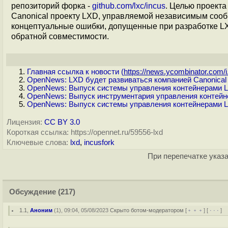
репозиторий форка -
github.com/lxc/incus
. Целью проект
Canonical проекту LXD, управляемой независимым сооб
концептуальные ошибки, допущенные при разработке L
обратной совместимости.
Главная ссылка к новости (
https://news.ycombinator.com/i.
OpenNews: LXD будет развиваться компанией Canonical о
OpenNews: Выпуск системы управления контейнерами L
OpenNews: Выпуск инструментария управления контейн
OpenNews: Выпуск системы управления контейнерами L
Лицензия:
CC BY 3.0
Короткая ссылка: https://opennet.ru/59556-lxd
Ключевые слова:
lxd
,
incusfork
При перепечатке указа
Обсуждение
(217)
1.1
,
Аноним
(
1
), 09:04, 05/08/2023
Скрыто ботом-модератором
[
﹢﹢﹢
] [
· · ·
] 