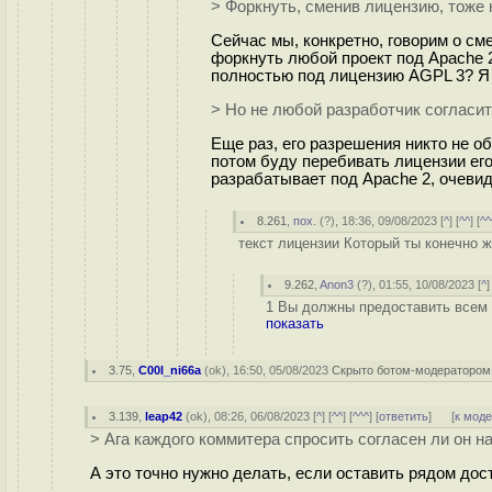
> Форкнуть, сменив лицензию, тоже 
Сейчас мы, конкретно, говорим о сме
форкнуть любой проект под Apache 2
полностью под лицензию AGPL 3? Я 
> Но не любой разработчик согласит
Еще раз, его разрешения никто не о
потом буду перебивать лицензии его 
разрабатывает под Apache 2, очевидн
8.261
,
пох.
(
?
), 18:36, 09/08/2023 [
^
] [
^^
] [
^^
текст лицензии Который ты конечно ж
9.262
,
Anon3
(
?
), 01:55, 10/08/2023 [
^
]
1 Вы должны предоставить всем 
показать
3.75
,
C00l_ni66a
(
ok
), 16:50, 05/08/2023
Скрыто ботом-модератором
3.139
,
leap42
(
ok
), 08:26, 06/08/2023 [
^
] [
^^
] [
^^^
] [
ответить
]
[
к мод
> Ага каждого коммитера спросить согласен ли он н
А это точно нужно делать, если оставить рядом дос