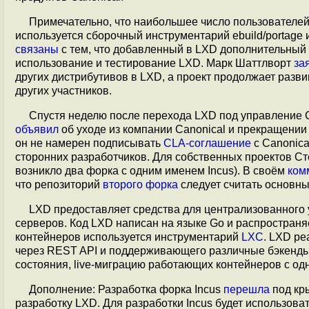
Примечательно, что наибольшее число пользователей
используется сборочный инструментарий ebuild/portage 
связаны
с тем, что добавленный в LXD дополнительный 
использование и тестирование LXD. Марк Шаттлворт
за
других дистрибутивов в LXD, а проект продолжает разви
других участников.
Спустя неделю после перехода LXD под управление Ca
объявил
об уходе из компании Canonical и прекращении 
он не намерен подписывать
CLA-соглашение
с Canonica
сторонних разработчиков. Для собственных проектов С
возникло два форка с одним именем Incus). В своём
ком
что репозиторий
второго форка
следует считать основны
LXD предоставляет средства для централизованного 
серверов. Код LXD написан на языке Go и распространяе
контейнеров используется инструментарий
LXC
. LXD ре
через REST API и поддерживающего различные бэкенды х
состояния, live-миграцию работающих контейнеров с од
Дополнение: Разработка форка Incus
перешла
под кры
разработку LXD. Для разработки Incus будет использова