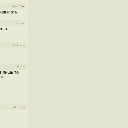
+
–
/
+2
кидывать.
+
–
/
ов в
+
–
/
+1
+
–
/
т лишь то
ак
+
–
/
+4