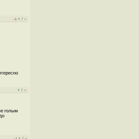
+
–
/
–1
нтересно
+
–
/
ые голым
до
+
–
/
–1