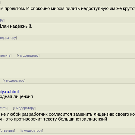
]
 проектом. И спокойно миром пилить недоступную им же круто
ору
]
 План надёжный.
модератору
]
тветить
]
[
к модератору
]
[
к модератору
]
ty.ru.html
бодная лицензия
тить
]
[
к модератору
]
Но не любой разработчик согласится заменить лицензию своего ко
я - это противоречит тексту большинства лицензий
[
ответить
]
[
к модератору
]