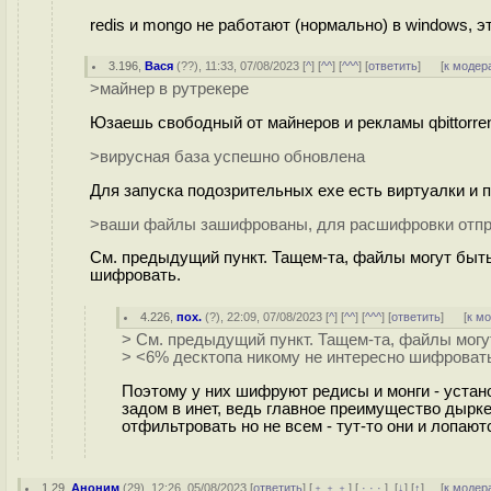
redis и mongo не работают (нормально) в windows, э
3.196
,
Вася
(
??
), 11:33, 07/08/2023 [
^
] [
^^
] [
^^^
] [
ответить
]
[
к модер
>майнер в рутрекере
Юзаешь свободный от майнеров и рекламы qbittorre
>вирусная база успешно обновлена
Для запуска подозрительных ехе есть виртуалки и п
>ваши файлы зашифрованы, для расшифровки отпр
См. предыдущий пункт. Тащем-та, файлы могут быть
шифровать.
4.226
,
пох.
(
?
), 22:09, 07/08/2023 [
^
] [
^^
] [
^^^
] [
ответить
]
[
к м
> См. предыдущий пункт. Тащем-та, файлы могу
> <6% десктопа никому не интересно шифроват
Поэтому у них шифруют редисы и монги - устан
задом в инет, ведь главное преимущество дыркера
отфильтровать но не всем - тут-то они и лопают
1.29
,
Аноним
(
29
), 12:26, 05/08/2023 [
ответить
] [
﹢﹢﹢
] [
· · ·
]
[
↓
] [
↑
] [
к модер