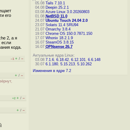
05.08
Tails 7.10.1
04.08
Deepin 25.2.1
рещает
03.08
Azure Linux 3.0.20260803
ти его
01.08
NetBSD 11.0
24.07
Ubuntu Touch 24.04 2.0
23.07
Solaris 11.4 SRU94
21.07
Omarchy 3.8.4
19.07
Chrome OS 150.0.7871.150
e 2, а я
17.07
Whonix 18.2.1.9
16.07
SteamOS 3.8.15
, если
16.07
OPNsense 26.7
вания кода.
Актуальные ядра Linux:
+
–
/
–1
03.08
7.1.6
,
6.18.42
,
6.12.101
,
6.6.148
30.07
6.1.180
,
5.15.213
,
5.10.262
Изменения в ядре 7.2
+
–
/
вёрнут,
+
–
/
+2
+
–
/
