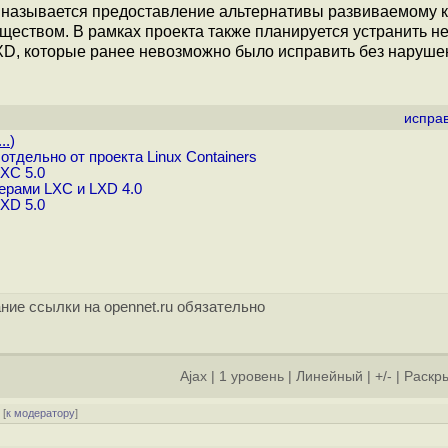
а называется предоставление альтернативы развиваемому 
ществом. В рамках проекта также планируется устранить н
XD, которые ранее невозможно было исправить без наруше
испра
..
)
тдельно от проекта Linux Containers
XC 5.0
ерами LXC и LXD 4.0
XD 5.0
ние ссылки на opennet.ru обязательно
Ajax
|
1 уровень
|
Линейный
|
+/-
|
Раскры
[
к модератору
]