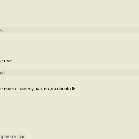
ру
]
е смс
ору
]
е ищете замену, как и для ubuntu lts
правьте смс