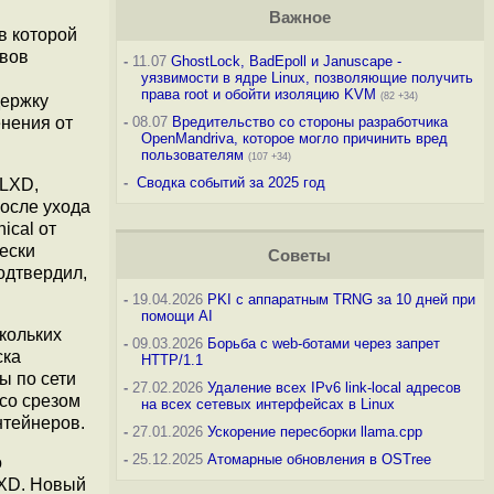
Важное
в которой
ивов
-
11.07
GhostLock, BadEpoll и Januscape -
уязвимости в ядре Linux, позволяющие получить
права root и обойти изоляцию KVM
(82 +34)
держку
енения от
-
08.07
Вредительство со стороны разработчика
OpenMandriva, которое могло причинить вред
пользователям
(107 +34)
-
Сводка событий за 2025 год
 LXD,
после ухода
ical от
чески
Советы
одтвердил,
-
19.04.2026
PKI с аппаратным TRNG за 10 дней при
помощи AI
кольких
-
09.03.2026
Борьба с web-ботами через запрет
ска
HTTP/1.1
ы по сети
-
27.02.2026
Удаление всех IPv6 link-local адресов
со срезом
на всех сетевых интерфейсах в Linux
нтейнеров.
-
27.01.2026
Ускорение пересборки llama.cpp
-
25.12.2025
Атомарные обновления в OSTree
о
LXD. Новый