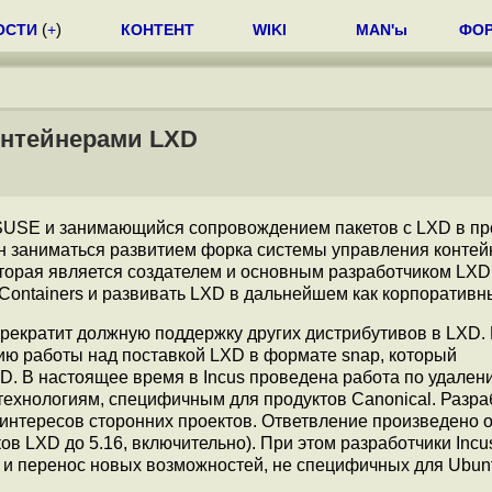
ОСТИ
(
+
)
КОНТЕНТ
WIKI
MAN'ы
ФО
онтейнерами LXD
 SUSE и занимающийся сопровождением пакетов с LXD в пр
ен заниматься развитием форка системы управления конте
которая является создателем и основным разработчиком LXD
Containers и развивать LXD в дальнейшем как корпоративны
 прекратит должную поддержку других дистрибутивов в LXD.
ию работы над поставкой LXD в формате snap, который
D. В настоящее время в Incus проведена работа по удале
технологиям, специфичным для продуктов Canonical. Разра
 интересов сторонних проектов. Ответвление произведено о
ов LXD до 5.16, включительно). При этом разработчики Incu
и перенос новых возможностей, не специфичных для Ubun