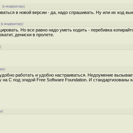
[
к модератору
]
аться в новой версии - да, надо спрашивать. Ну или их код вы
[
к модератору
]
ровать. Но все равно надо уметь кодить - перебивка копирайт
катит, дениски в пролете.
у
]
ору
]
 удобно работать и удобно настраиваться. Недоумение вызывае
на C под эгидой Free Software Foundation. И стандартизованы к
ру
]