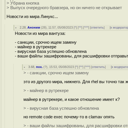
> Убрана кнопка
> Выпуск очередного бравзера, но он ничего не открывает
Новости из мира Линукс...
2.28
,
Аноним
(
28
), 11:57, 05/08/2023 [
^
] [
^^
] [
^^^
] [
ответить
]
[
к модерато
Новости из мира вантуза:
- санкции, срочно ищем замену
- майнер в рутрекере
- вирусная база успешно обновлена
- ваши файлы зашифрованы, для расшифровки отправьт
3.68
,
пох.
(
?
), 15:53, 05/08/2023 [
^
] [
^^
] [
^^^
] [
ответить
]
[
к модерат
> - санкции, срочно ищем замену
это из другого мира, нижнего. Для rhel вы точно так ж
> - майнер в рутрекере
майнер в рутрекере, и какое отношение имеет к?
> - вирусная база успешно обновлена
но remote code exec почему-то в clamav опять
> - ваши файлы зашифрованы, для расшифровки от