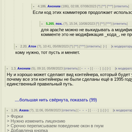
4.186
,
Аноним
(
186
), 02:08, 07/08/2023 [
^
] [
^^
] [
^^^
] [
ответить
]
Если код этих коммитеров продолжает использов
5.265
,
пох.
(
?
), 15:34, 10/08/2023 [
^
] [
^^
] [
^^^
] [
ответить
]
для apache можно не выкидывать а модифици
комменте это не модификация _кода_, не про
2.20
,
Атон
(
?
), 10:41, 05/08/2023 [
^
] [
^^
] [
^^^
] [
ответить
]
[
↑
] [
к модератор
кому нужно, тот пусть и меняет.
1.3
,
Аноним
(
5
), 09:10, 05/08/2023 [
ответить
] [
﹢﹢﹢
] [
· · ·
]
[
↓
] [
↑
] [
к модерат
Ну и хорошо может сделают вид контейнера, который будет
почему все эти контейнеры не были сделаны ещё в 1995 году 
единственный правильный путь.
....большая нить свёрнута, показать (99)
1.26
,
Ахаха
(
?
), 11:06, 05/08/2023 [
ответить
] [
﹢﹢﹢
] [
· · ·
]
[
↓
] [
↑
] [
к модерато
> Форки
> Нужно изменить лицензию
> Срочно переписываем поведение окон в гнум
> Добавлена кнопка