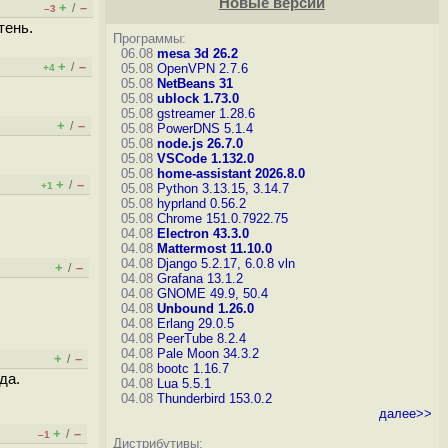
Новые версии
+
–
/
–3
тень.
Программы:
06.08
mesa 3d 26.2
+
–
/
05.08
OpenVPN 2.7.6
+4
05.08
NetBeans 31
05.08
ublock 1.73.0
05.08
gstreamer 1.28.6
+
–
/
05.08
PowerDNS 5.1.4
05.08
node.js 26.7.0
05.08
VSCode 1.132.0
05.08
home-assistant 2026.8.0
+
–
/
+1
05.08
Python 3.13.15, 3.14.7
05.08
hyprland 0.56.2
05.08
Chrome 151.0.7922.75
04.08
Electron 43.3.0
04.08
Mattermost 11.10.0
04.08
Django 5.2.17, 6.0.8
vln
+
–
/
04.08
Grafana 13.1.2
04.08
GNOME 49.9, 50.4
04.08
Unbound 1.26.0
04.08
Erlang 29.0.5
04.08
PeerTube 8.2.4
04.08
Pale Moon 34.3.2
+
–
/
04.08
bootc 1.16.7
да.
04.08
Lua 5.5.1
04.08
Thunderbird 153.0.2
далее>>
+
–
/
–1
Дистрибутивы: