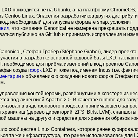
 LXD приходится не на Ubuntu, а на платформу ChromeOS, 
из Gentoo Linux. Опасения разработчиков других дистрибут
код, необходимый для запуска в формате snap, усложнит
явил
, что компания Canonical не намерена прекращать под
ваться публично на GitHub и принимать исправления и изм
nonical, Стефан Грабер (Stéphane Graber), лидер проекта
участия в разработке основной кодовой базы LXD, так как 
l, необходимое для приёма изменений в код проектов Canon
тефан создал
форк
LXD и тоже под именем Incus (т.е. факти
ментарии
к объявлению о создании нового форка Стефан п
м.
управления контейнерами, развёрнутыми в кластере из нес
тся под лицензией Apache 2.0. В качестве runtime для запу
ализован в виде фонового процесса, принимающего запрос
ранилищ (дерево директорий, ZFS, Btrfs, LVM), снапшоты 
ной машины на другую и средства для хранения образов ко
ло сообщества Linux Containers, которое ранее курировал
ться та же инфраструктура, что ранее использовалась для 