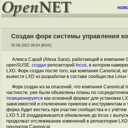
НОВ
Создан форк системы управления к
05.08.2023 08:24 (MSK)
Алекса Сарай (Alexa Sarai), работающий в компании
openSUSE,
создал
репозиторий
Incus
, в котором намер
LXD. Форк создан после того, как компания Canonical, 
вывести LXD из разработки в составе сообщества Linux 
Форк создан из-за опасений, что компания Canonical
частности, уже были объявлены планы по сосредоточен
позиционируется
как основной формат для установки LX
зависимостей и отключению привязок к инструментам и 
форка будет вестись при участии сообщества и с учётом
LXD 5.16 (поддерживается обновление до Incus c выпуск
продолжат отслеживание изменений в репоизтории LXD 
продуктов Canonical.