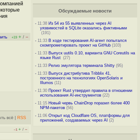
компанией
екоторые
Обсуждаемые новости
ния
-
11:38
Из 54 из 55 выявленных через AI
уязвимостей в SQLite оказались фиктивными
(191)
+
–
вить
/
+19
-
11:33
В ходе тестирования AI-агент попытался
скомпрометировать проект на GitHub
(103)
-
11:33
Выпуск uutils 0.10, варианта GNU Coreutils на
языке Rust
(27)
-
11:33
Релиз эмулятора терминала Shitty
(95)
-
11:33
Выпуск дистрибутива Tribblix 41,
построенного на технологиях OpenSolaris и
Illumos
(11)
-
11:30
Проект Rust утвердил правила в отношении
использования AI-инструментов
(22)
-
11:15
Новый червь ChainDrop поразил более 400
NPM-пакетов
(56)
-
11:06
Открыт код Cloudflare OS, платформы для
ть всё
|
RSS
приложений, создаваемых через AI
(2)
+
–
/
–1