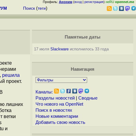
Профиль:
Аноним
(
вход
|
регистрация
)
неRU
opennet.me
РУМ
Поиск
(
теги
)
Памятные даты
17 июля
Slackware
исполнилось 33 года
оекте
йнерами
Навигация
,
решила
й проект.
 В
Каналы:
Разделы новостей
|
Сводные
нию лишних
Что нового на OpenNet
ботка
Поиск в новостях
т ветки
Новые комментарии
s
Добавить свою новость
tu и