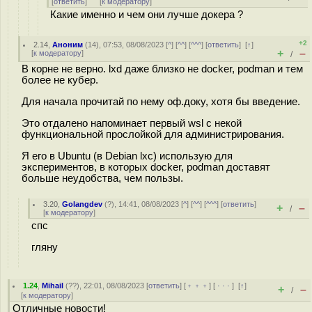
[
ответить
]
[
к модератору
]
Какие именно и чем они лучше докера ?
+2
2.14
,
Аноним
(
14
), 07:53, 08/08/2023 [
^
] [
^^
] [
^^^
] [
ответить
]
[
↑
]
+
–
[
к модератору
]
/
В корне не верно. lxd даже близко не docker, podman и тем
более не кубер.
Для начала прочитай по нему оф.доку, хотя бы введение.
Это отдалено напоминает первый wsl с некой
функциональной прослойкой для администрирования.
Я его в Ubuntu (в Debian lxc) использую для
экспериментов, в которых docker, podman доставят
больше неудобства, чем пользы.
3.20
,
Golangdev
(
?
), 14:41, 08/08/2023 [
^
] [
^^
] [
^^^
] [
ответить
]
+
–
/
[
к модератору
]
спс
гляну
1.24
,
Mihail
(
??
), 22:01, 08/08/2023 [
ответить
] [
﹢﹢﹢
] [
· · ·
]
[
↑
]
+
–
/
[
к модератору
]
Отличные новости!