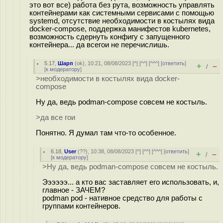
это вот все) работа без рута, возможность управлять
контейнерами как системными сервисами с помощью
systemd, отсутствие необходимости в костылях вида
docker-compose, поддержка манифестов kubernetes,
возможность сдернуть конфигу с запущенного
контейнера... да всегои не перечислишь.
5.17
,
Шарп
(
ok
), 10:21, 08/08/2023 [
^
] [
^^
] [
^^^
] [
ответить
]
+
–
/
[
к модератору
]
>необходимости в костылях вида docker-
compose
Ну да, ведь podman-compose совсем не костыль.
>да все гои
Понятно. Я думал там что-то особенное.
6.18
,
User
(
??
), 10:38, 08/08/2023 [
^
] [
^^
] [
^^^
] [
ответить
]
+
–
/
[
к модератору
]
>Ну да, ведь podman-compose совсем не костыль.
Ээээээ... а кто вас заставляет его использовать, и,
главное - ЗАЧЕМ?
podman pod - нативное средство для работы с
группами контейнеров.