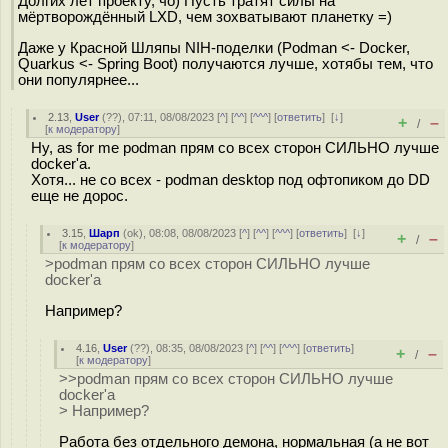
Долгих лет проекту, чо) Пусть тратят силы на
мёртворождённый LXD, чем зохватывают планетку =)
Даже у Красной Шляпы NIH-поделки (Podman <- Docker,
Quarkus <- Spring Boot) получаются лучше, хотябы тем, что
они популярнее...
2.13
,
User
(
??
), 07:11, 08/08/2023 [
^
] [
^^
] [
^^^
] [
ответить
]
[
↓
]
+
–
/
[
к модератору
]
Ну, as for me podman прям со всех сторон СИЛЬНО лучше
docker'а.
Хотя... не со всех - podman desktop под офтопиком до DD
еще не дорос.
3.15
,
Шарп
(
ok
), 08:08, 08/08/2023 [
^
] [
^^
] [
^^^
] [
ответить
]
[
↓
]
+
–
/
[
к модератору
]
>podman прям со всех сторон СИЛЬНО лучше
docker'а
Например?
4.16
,
User
(
??
), 08:35, 08/08/2023 [
^
] [
^^
] [
^^^
] [
ответить
]
+
–
/
[
к модератору
]
>>podman прям со всех сторон СИЛЬНО лучше
docker'а
> Например?
Работа без отдельного демона, нормальная (а не вот