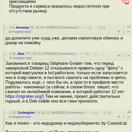
красношапки
Продукта и сервиса оказалось недостаточно при
отсутствии рынка)
+2
1.9
,
Аноним
(
9
), 20:49, 07/08/2023 [
ответить
] [
﹢﹢﹢
] [
· · ·
]
[
↑
]
+
–
[
к модератору
]
/
да допилите уже хурд уже, делаем скрпитовую обвязку и
докир на помойку
1.11
,
Alex
(
??
), 21:43, 07/08/2023 [
ответить
] [
﹢﹢﹢
] [
· · ·
]
+
–
/
[
к модератору
]
Запомнился товарищ Stéphane Graber тем, что перед
заморозкой Debian 12 отказывался править одну "фичу" с
которой виртуалки в lxd работали, только если запускается
оно в snap пакете, и пытался свалить на проблемы в qemu.
Подумалось еще, с чего бы он, а просто в профиле место
работы - каноникал (а сейчас в своем блоге пишет, что
свалил из нелюбимой компании, в которой работал 12 лет
https://stgraber.org/
) Тем не менее, проект действительно
годный, и в Deb stable оно все-таки пролезло.
–8
1.12
,
Golangdev
(
?
), 01:12, 08/08/2023 [
ответить
] [
﹢﹢﹢
] [
· · ·
]
[
↓
]
+
–
[
к модератору
]
/
Как я понял - это недодокер и недокубернетес by Canonical.