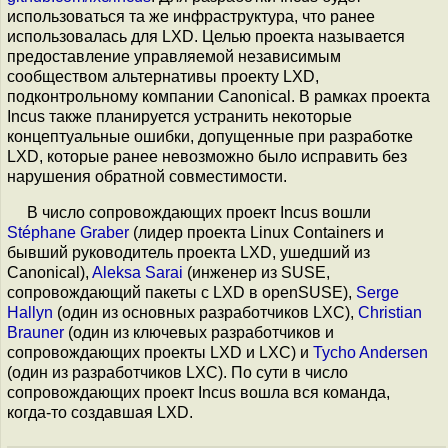
использоваться та же инфраструктура, что ранее
использовалась для LXD. Целью проекта называется
предоставление управляемой независимым
сообществом альтернативы проекту LXD,
подконтрольному компании Canonical. В рамках проекта
Incus также планируется устранить некоторые
концептуальные ошибки, допущенные при разработке
LXD, которые ранее невозможно было исправить без
нарушения обратной совместимости.
В число сопровождающих проект Incus вошли
Stéphane Graber
(лидер проекта Linux Containers и
бывший руководитель проекта LXD, ушедший из
Canonical),
Aleksa Sarai
(инженер из SUSE,
сопровождающий пакеты с LXD в openSUSE),
Serge
Hallyn
(один из основных разработчиков LXC),
Christian
Brauner
(один из ключевых разработчиков и
сопровождающих проекты LXD и LXC) и
Tycho Andersen
(один из разработчиков LXC). По сути в число
сопровождающих проект Incus вошла вся команда,
когда-то создавшая LXD.