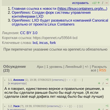
+
–
исправить
/
+17
Главная ссылка к новости (
https://linuxcontainers.org/in...
)
OpenNews: Создан форк системы управления
контейнерами LXD
OpenNews: LXD будет развиваться компанией Canonical
отдельно от проекта Linux Containers
Лицензия:
CC BY 3.0
Короткая ссылка: https://opennet.ru/59564-lxd
Ключевые слова:
lxd
,
incus
,
fork
При перепечатке указание ссылки на opennet.ru обязательно
Обсуждение
Ajax
|
1 уровень
|
Линейный
|
+/-
|
Раскрыть
(23)
всё
|
RSS
+2
1.1
,
Аноним
(
1
), 19:38, 07/08/2023 [
ответить
] [
﹢﹢﹢
] [
· · ·
]
+
–
[
к модератору
]
/
А я говорил, единственно верное и правильное решение, а
если бы сделали раньше было бы ещё лучше. (А если
сделали своё ещё дофига лет назад было бы ещё лучше)
+1
1.2
,
Уася
(
?
), 19:39, 07/08/2023 [
ответить
] [
﹢﹢﹢
] [
· · ·
]
[
↓
]
+
–
[
к модератору
]
/