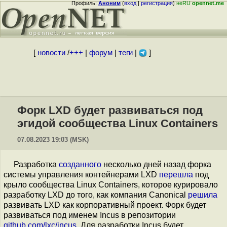
Профиль:
Аноним
(
вход
|
регистрация
)
неRU
opennet.me
[
новости
/
+++
|
форум
|
теги
|
]
Форк LXD будет развиваться под
эгидой сообщества Linux Containers
07.08.2023 19:03 (MSK)
Разработка
созданного
несколько дней назад форка
системы управления контейнерами LXD
перешла
под
крыло сообщества Linux Containers, которое курировало
разработку LXD до того, как компания Canonical
решила
развивать LXD как корпоративный проект. Форк будет
развиваться под именем Incus в репозитории
github.com/lxc/incus
. Для разработки Incus будет