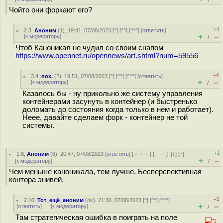
Чойто они форкают его?
+4
2.3
,
Аноним
(
1
), 19:41, 07/08/2023 [
^
] [
^^
] [
^^^
] [
ответить
]
+
–
[
к модератору
]
/
Чтоб Каноникал не чудил со своим снапом
https://www.opennet.ru/opennews/art.shtml?num=59556
–4
3.4
,
пох.
(
?
), 19:51, 07/08/2023 [
^
] [
^^
] [
^^^
] [
ответить
]
+
–
[
к модератору
]
/
Казалось бы - ну прикольно же систему управления
контейнерами засунуть в контейнер (и быстренько
доломать до состояния когда только в нем и работает).
Неее, давайте сделаем форк - контейнер не той
системы.
+1
1.8
,
Аноним
(
8
), 20:47, 07/08/2023 [
ответить
] [
﹢﹢﹢
] [
· · ·
]
[
↓
] [
↑
]
+
–
[
к модератору
]
/
Чем меньше каноникала, тем лучше. Бесперспективная
контора энивей.
–1
2.10
,
Тот_ещё_аноним
(
ok
), 21:36, 07/08/2023 [
^
] [
^^
] [
^^^
]
+
–
[
ответить
]
[
к модератору
]
/
Там стратегическая ошибка в поиграть на поле