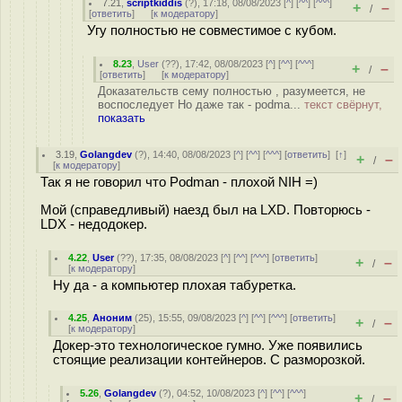
7.21
,
scriptkiddis
(
?
), 17:18, 08/08/2023 [
^
] [
^^
] [
^^^
]
+
–
/
[
ответить
]
[
к модератору
]
Угу полностью не совместимое с кубом.
8.23
,
User
(
??
), 17:42, 08/08/2023 [
^
] [
^^
] [
^^^
]
+
–
/
[
ответить
]
[
к модератору
]
Доказательств сему полностью , разумеется, не
воспоследует Но даже так - podma...
текст свёрнут,
показать
3.19
,
Golangdev
(
?
), 14:40, 08/08/2023 [
^
] [
^^
] [
^^^
] [
ответить
]
[
↑
]
+
–
/
[
к модератору
]
Так я не говорил что Podman - плохой NIH =)
Мой (справедливый) наезд был на LXD. Повторюсь -
LDX - недодокер.
4.22
,
User
(
??
), 17:35, 08/08/2023 [
^
] [
^^
] [
^^^
] [
ответить
]
+
–
/
[
к модератору
]
Ну да - а компьютер плохая табуретка.
4.25
,
Аноним
(
25
), 15:55, 09/08/2023 [
^
] [
^^
] [
^^^
] [
ответить
]
+
–
/
[
к модератору
]
Докер-это технологическое гумно. Уже появились
стоящие реализации контейнеров. С разморозкой.
5.26
,
Golangdev
(
?
), 04:52, 10/08/2023 [
^
] [
^^
] [
^^^
]
+
–
/