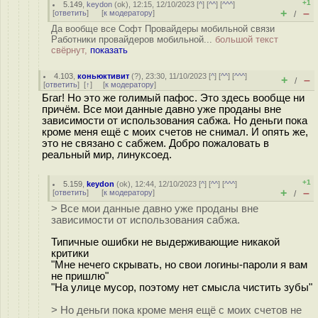
+1
5.149
,
keydon
(
ok
), 12:15, 12/10/2023 [
^
] [
^^
] [
^^^
]
+
–
[
ответить
]
[
к модератору
]
/
Да вообще все Софт Провайдеры мобильной связи
Работники провайдеров мобильной...
большой текст
свёрнут,
показать
4.103
,
коньюктивит
(
?
), 23:30, 11/10/2023 [
^
] [
^^
] [
^^^
]
+
–
/
[
ответить
]
[
↑
] [
к модератору
]
Бгаг! Но это же голимый пафос. Это здесь вообще ни
причём. Все мои данные давно уже проданы вне
зависимости от использования сабжа. Но деньги пока
кроме меня ещё с моих счетов не снимал. И опять же,
это не связано с сабжем. Добро пожаловать в
реальный мир, линуксоед.
+1
5.159
,
keydon
(
ok
), 12:44, 12/10/2023 [
^
] [
^^
] [
^^^
]
+
–
[
ответить
]
[
к модератору
]
/
> Все мои данные давно уже проданы вне
зависимости от использования сабжа.
Типичные ошибки не выдерживающие никакой
критики
"Мне нечего скрывать, но свои логины-пароли я вам
не пришлю"
"На улице мусор, поэтому нет смысла чистить зубы"
> Но деньги пока кроме меня ещё с моих счетов не