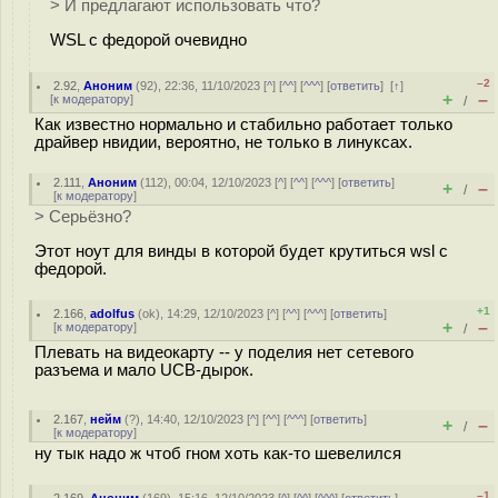
> И предлагают использовать что?
WSL с федорой очевидно
–2
2.92
,
Аноним
(
92
), 22:36, 11/10/2023 [
^
] [
^^
] [
^^^
] [
ответить
]
[
↑
]
+
–
[
к модератору
]
/
Как известно нормально и стабильно работает только
драйвер нвидии, вероятно, не только в линуксах.
2.111
,
Аноним
(
112
), 00:04, 12/10/2023 [
^
] [
^^
] [
^^^
] [
ответить
]
+
–
/
[
к модератору
]
> Серьёзно?
Этот ноут для винды в которой будет крутиться wsl с
федорой.
+1
2.166
,
adolfus
(
ok
), 14:29, 12/10/2023 [
^
] [
^^
] [
^^^
] [
ответить
]
+
–
[
к модератору
]
/
Плевать на видеокарту -- у поделия нет сетевого
разъема и мало UCB-дырок.
2.167
,
нейм
(
?
), 14:40, 12/10/2023 [
^
] [
^^
] [
^^^
] [
ответить
]
+
–
/
[
к модератору
]
ну тык надо ж чтоб гном хоть как-то шевелился
–1