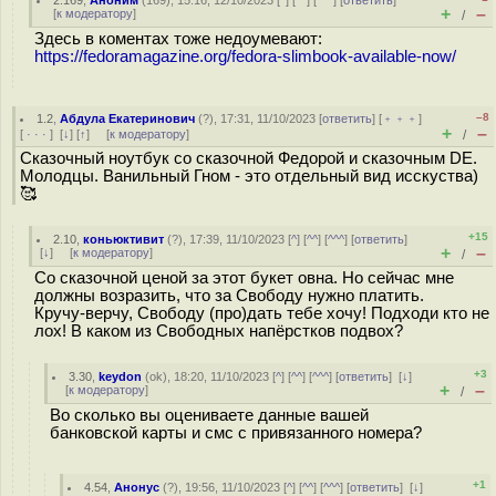
2.169
,
Аноним
(
169
), 15:16, 12/10/2023 [
^
] [
^^
] [
^^^
] [
ответить
]
+
–
[
к модератору
]
/
Здесь в коментах тоже недоумевают:
https://fedoramagazine.org/fedora-slimbook-available-now/
–8
1.2
,
Абдула Екатеринович
(
?
), 17:31, 11/10/2023 [
ответить
] [
﹢﹢﹢
]
+
–
[
· · ·
]
[
↓
] [
↑
] [
к модератору
]
/
Сказочный ноутбук со сказочной Федорой и сказочным DE.
Молодцы. Ванильный Гном - это отдельный вид исскуства)
🥰
+15
2.10
,
коньюктивит
(
?
), 17:39, 11/10/2023 [
^
] [
^^
] [
^^^
] [
ответить
]
+
–
[
↓
] [
к модератору
]
/
Со сказочной ценой за этот букет овна. Но сейчас мне
должны возразить, что за Свободу нужно платить.
Кручу-верчу, Свободу (про)дать тебе хочу! Подходи кто не
лох! В каком из Свободных напёрстков подвох?
+3
3.30
,
keydon
(
ok
), 18:20, 11/10/2023 [
^
] [
^^
] [
^^^
] [
ответить
]
[
↓
]
+
–
[
к модератору
]
/
Во сколько вы оцениваете данные вашей
банковской карты и смс с привязанного номера?
+1
4.54
,
Анонус
(
?
), 19:56, 11/10/2023 [
^
] [
^^
] [
^^^
] [
ответить
]
[
↓
]