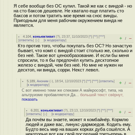
Я себе вообще без ОС купил. Такой же как с виндой - но
на сто баксов дешевле. Не хватало еще платить сто
баксов и потом тратить мое время на снос винды.
Пригодным для меня рабочим окружением винда не
является.
4.104
,
коньюктивит
(
?
), 23:37, 11/10/2023 [
^
] [
^^
] [
^^^
]
+
–
/
[
ответить
]
[
↓
] [
к модератору
]
Кто против того, чтобы покупать без ОС? Но зачастую
бывает, что комп с виндой стоит столько же, сколько и
без неё. Такое вот ценообразование. И если бы меня
спросили, то я бы предпочёл купить десктопное
железо с виндой, чем без неё. Но мне не нужен ни
десктоп, ни винда, сорри. Некст левел.
5.189
,
Аноним
(
-
), 18:54, 12/10/2023 [
^
] [
^^
] [
^^^
] [
ответить
]
+
–
/
[
к модератору
]
С вот именно теми же спеками А майкрософт, типа, на
альтруизме пробавляется Да...
большой текст свёрнут,
показать
6.201
,
коньюктивит
(
?
), 23:13, 12/10/2023 [
^
] [
^^
] [
^^^
]
+
–
/
[
ответить
]
[
↓
] [
к модератору
]
Да почём вы знаете, может я комбайнёр. Кормлю
людей и даже вас, линукс-дармоедов. Кодить ему.
Будто весь мир на ваших корках дуба сошёлся. А
некоторые вот как свой последний третьепень в