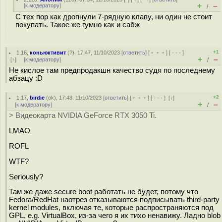
+
–
[
к модератору
]
/
С тех пор как дропнули 7-рядную клаву, ни один не стоит
покупать. Такое же гумно как и сабж
+1
1.16
,
коньюктивит
(
?
), 17:47, 11/10/2023 [
ответить
] [
﹢﹢﹢
] [
· · ·
]
+
–
[
↑
] [
к модератору
]
/
Не кислое там предпродакшн качество судя по последнему
абзацу :D
+2
1.17
,
birdie
(
ok
), 17:48, 11/10/2023 [
ответить
] [
﹢﹢﹢
] [
· · ·
]
[
↓
]
+
–
[
к модератору
]
/
> Видеокарта NVIDIA GeForce RTX 3050 Ti.
LMAO
ROFL
WTF?
Seriously?
Там же даже secure boot работать не будет, потому что
Fedora/RedHat наотрез отказываются подписывать third-party
kernel modules, включая те, которые распространяются под
GPL, e.g. VirtualBox, из-за чего я их тихо ненавижу. Ладно blob