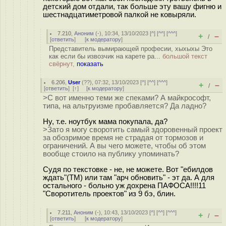
детский дом отдали, так больше эту вашу фигню и
шестнадцатиметровой палкой не ковыряли.
7.210
,
Аноним
(
-
), 10:34, 13/10/2023 [
^
] [
^^
] [
^^^
]
+
–
/
[
ответить
]
[
к модератору
]
Представитель вымирающей професии, хыхыхы Это
как если бы извозчик на карете ра...
большой текст
свёрнут,
показать
6.206
,
User
(
??
), 07:32, 13/10/2023 [
^
] [
^^
] [
^^^
]
+
–
/
[
ответить
]
[
↑
] [
к модератору
]
>С вот именно теми же спеками? А майкрософт,
типа, на альтруизме пробавляется? Да ладно?
Ну, т.е. ноутбук мама покупала, да?
>Зато я могу своротить самый здоровенный проект
за обозримое время не страдая от тормозов и
ограничений. А вы чего можете, чтобы об этом
вообще стоило на публику упоминать?
Судя по текстовке - не, не можете. Вот "ебилдов
ждать"(ТМ) или там "арч обновить" - эт да. А для
остального - больно уж дохрена ПАФОСА!!!!11
"Своротитель проектов" из 9 бэ, блин.
7.211
,
Аноним
(
-
), 10:43, 13/10/2023 [
^
] [
^^
] [
^^^
]
+
–
/
[
ответить
]
[
к модератору
]