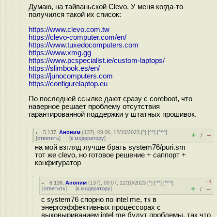
Думаю, на тайваньской Clevo. У меня когда-то
получился такой их список:
https://www.clevo.com.tw
https://clevo-computer.com/en/
https://www.tuxedocomputers.com
https://www.xmg.gg
https://www.pcspecialist.ie/custom-laptops/
https://slimbook.es/en/
https://junocomputers.com
https://configurelaptop.eu
По последней ссылке дают сразу с coreboot, что
наверное решает проблему отсутствия
гарантированной поддержки у штатных прошивок.
5.137
,
Аноним
(
137
), 09:06, 12/10/2023 [
^
] [
^^
] [
^^^
]
+
–
/
[
ответить
]
[
к модератору
]
на мой взгляд лучше брать system76/puri.sm
тот же clevo, но готовое решение + саппорт +
конфигуратор
–1
6.138
,
Аноним
(
137
), 09:07, 12/10/2023 [
^
] [
^^
] [
^^^
]
+
–
[
ответить
]
[
к модератору
]
/
с system76 спорно по intel me, тк в
энергоэффективных процессорах с
выковыриванием intel me будут проблемы, так что