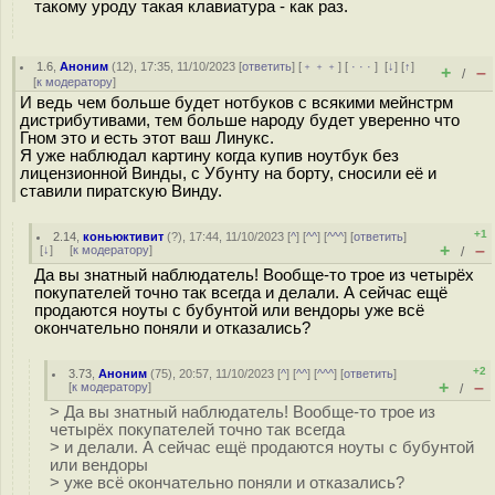
такому уроду такая клавиатура - как раз.
1.6
,
Аноним
(
12
), 17:35, 11/10/2023 [
ответить
] [
﹢﹢﹢
] [
· · ·
]
[
↓
] [
↑
]
+
–
/
[
к модератору
]
И ведь чем больше будет нотбуков с всякими мейнстрм
дистрибутивами, тем больше народу будет уверенно что
Гном это и есть этот ваш Линукс.
Я уже наблюдал картину когда купив ноутбук без
лицензионной Винды, с Убунту на борту, сносили её и
ставили пиратскую Винду.
+1
2.14
,
коньюктивит
(
?
), 17:44, 11/10/2023 [
^
] [
^^
] [
^^^
] [
ответить
]
+
–
[
↓
] [
к модератору
]
/
Да вы знатный наблюдатель! Вообще-то трое из четырёх
покупателей точно так всегда и делали. А сейчас ещё
продаются ноуты с бубунтой или вендоры уже всё
окончательно поняли и отказались?
+2
3.73
,
Аноним
(
75
), 20:57, 11/10/2023 [
^
] [
^^
] [
^^^
] [
ответить
]
+
–
[
к модератору
]
/
> Да вы знатный наблюдатель! Вообще-то трое из
четырёх покупателей точно так всегда
> и делали. А сейчас ещё продаются ноуты с бубунтой
или вендоры
> уже всё окончательно поняли и отказались?