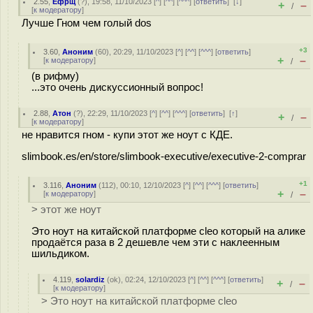
2.55
,
Ефрщ
(
?
), 19:58, 11/10/2023 [
^
] [
^^
] [
^^^
] [
ответить
]
[
↓
]
+
–
/
[
к модератору
]
Лучше Гном чем голый dos
+3
3.60
,
Аноним
(
60
), 20:29, 11/10/2023 [
^
] [
^^
] [
^^^
] [
ответить
]
+
–
[
к модератору
]
/
(в рифму)
...это очень дискуссионный вопрос!
2.88
,
Атон
(
?
), 22:29, 11/10/2023 [
^
] [
^^
] [
^^^
] [
ответить
]
[
↑
]
+
–
/
[
к модератору
]
не нравится гном - купи этот же ноут с КДЕ.
slimbook.es/en/store/slimbook-executive/executive-2-comprar
+1
3.116
,
Аноним
(
112
), 00:10, 12/10/2023 [
^
] [
^^
] [
^^^
] [
ответить
]
+
–
[
к модератору
]
/
> этот же ноут
Это ноут на китайской платформе cleo который на алике
продаётся раза в 2 дешевле чем эти с наклеенным
шильдиком.
4.119
,
solardiz
(
ok
), 02:24, 12/10/2023 [
^
] [
^^
] [
^^^
] [
ответить
]
+
–
/
[
к модератору
]
> Это ноут на китайской платформе cleo