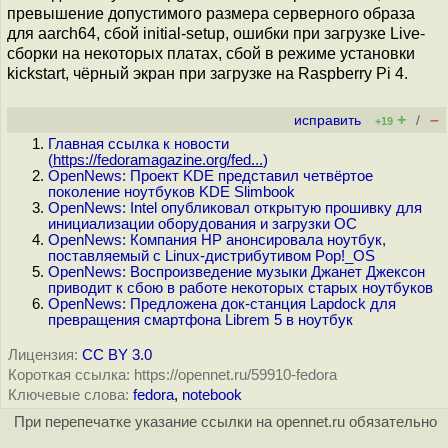
превышение допустимого размера серверного образа
для aarch64, сбой initial-setup, ошибки при загрузке Live-
сборки на некоторых платах, сбой в режиме установки
kickstart, чёрный экран при загрузке на Raspberry Pi 4.
+
–
исправить
/
+19
Главная ссылка к новости
(
https://fedoramagazine.org/fed...
)
OpenNews: Проект KDE представил четвёртое
поколение ноутбуков KDE Slimbook
OpenNews: Intel опубликовал открытую прошивку для
инициализации оборудования и загрузки ОС
OpenNews: Компания HP анонсировала ноутбук,
поставляемый с Linux-дистрибутивом Pop!_OS
OpenNews: Воспроизведение музыки Джанет Джексон
приводит к сбою в работе некоторых старых ноутбуков
OpenNews: Предложена док-станция Lapdock для
превращения смартфона Librem 5 в ноутбук
Лицензия:
CC BY 3.0
Короткая ссылка: https://opennet.ru/59910-fedora
Ключевые слова:
fedora
,
notebook
При перепечатке указание ссылки на opennet.ru обязательно