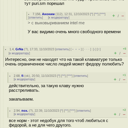
тут puri.sm порешал
7.156
,
Аноним
(
112
), 12:31, 12/10/2023 [
^
] [
^^
] [
^^^
]
+
–
/
[
ответить
]
[
к модератору
]
> с выковыриванием intel me
У вас видимо очень много свободного времени
+5
1.4
,
GrNa
(
?
), 17:33, 11/10/2023 [
ответить
] [
﹢﹢﹢
] [
· · ·
]
[
↓
] [
↑
]
+
–
[
к модератору
]
/
Интересно, они не находят что на такой клавиатуре только
очень ограниченное число людей может федору полюбить?
+1
2.68
,
fi
(
ok
), 20:50, 11/10/2023 [
^
] [
^^
] [
^^^
] [
ответить
]
+
–
[
к модератору
]
/
действительно, за такую клаву нужно
расстреливать.
закапываем.
+2
2.94
,
пох.
(
?
), 22:39, 11/10/2023 [
^
] [
^^
] [
^^^
] [
ответить
]
+
–
[
к модератору
]
/
все норм - этот недобук для того чтоб любиться с
федорой, а не для чего другого.