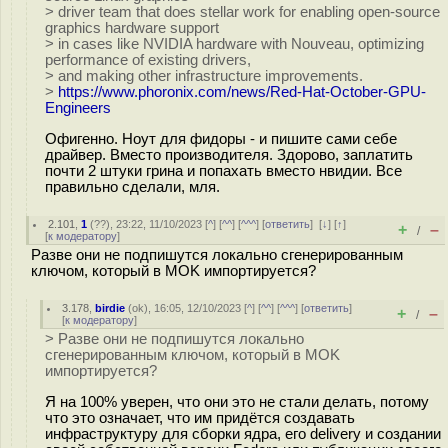
> driver team that does stellar work for enabling open-source
graphics hardware support
> in cases like NVIDIA hardware with Nouveau, optimizing
performance of existing drivers,
> and making other infrastructure improvements.
>
https://www.phoronix.com/news/Red-Hat-October-GPU-
Engineers
Офигенно. Ноут для фидоры - и пишите сами себе
драйвер. Вместо производителя. Здорово, заплатить
почти 2 штуки грина и попахать вместо нвидии. Все
правильно сделали, мля.
2.101
,
1
(
??
), 23:22, 11/10/2023 [
^
] [
^^
] [
^^^
] [
ответить
]
[
↓
] [
↑
]
+
–
/
[
к модератору
]
Разве они не подпишутся локально сгенерированным
ключом, который в MOK импортируется?
3.178
,
birdie
(
ok
), 16:05, 12/10/2023 [
^
] [
^^
] [
^^^
] [
ответить
]
+
–
/
[
к модератору
]
> Разве они не подпишутся локально
сгенерированным ключом, который в MOK
импортируется?
Я на 100% уверен, что они это не стали делать, потому
что это означает, что им придётся создавать
инфраструктуру для сборки ядра, его delivery и создании