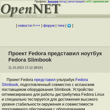
Профиль:
Аноним
(
вход
|
регистрация
)
неRU
opennet.me
[
новости
/
+++
|
форум
|
теги
|
]
Проект Fedora представил ноутбук
Fedora Slimbook
11.10.2023 17:12 (MSK)
Проект Fedora
представил
ультрабук
Fedora
Slimbook
, подготовленный совместно с испанским
поставщиком оборудования Slimbook. Устройство
оптимизировано для работы дистрибутива Fedora Linux
и специально тестируется для достижения высокого
уровня стабильности окружения и совместимости
программного обеспечения с оборудованием.