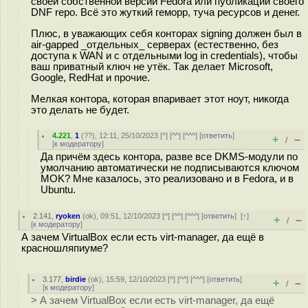
своей собственной версии Fedora или публикации своего
DNF repo. Всё это жуткий геморр, туча ресурсов и денег.
Плюс, в уважающих себя конторах signing должен был в
air-gapped _отдельных_ серверах (естественно, без
доступа к WAN и с отдельными log in credentials), чтобы
ваш приватный ключ не утёк. Так делает Microsoft,
Google, RedHat и прочие.
Мелкая контора, которая впаривает этот ноут, никогда
это делать не будет.
4.221
,
1
(
??
), 12:11, 25/10/2023 [
^
] [
^^
] [
^^^
] [
ответить
]
+
–
/
[
к модератору
]
Да причём здесь контора, разве все DKMS-модули по
умолчанию автоматически не подписываются ключом
MOK? Мне казалось, это реализовано и в Fedora, и в
Ubuntu.
2.141
,
ryoken
(
ok
), 09:51, 12/10/2023 [
^
] [
^^
] [
^^^
] [
ответить
]
[
↑
]
+
–
/
[
к модератору
]
А зачем VirtualBox если есть virt-manager, да ещё в
красношляпиуме?
3.177
,
birdie
(
ok
), 15:59, 12/10/2023 [
^
] [
^^
] [
^^^
] [
ответить
]
+
–
/
[
к модератору
]
> А зачем VirtualBox если есть virt-manager, да ещё