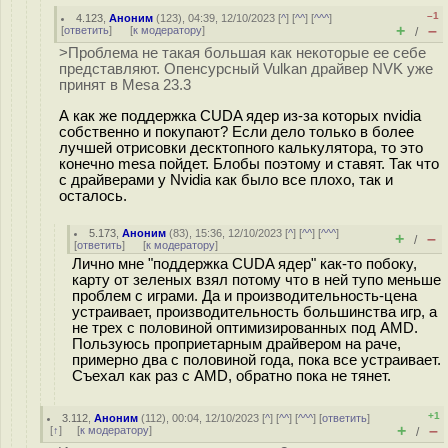
–1
4.123
,
Аноним
(
123
), 04:39, 12/10/2023 [
^
] [
^^
] [
^^^
]
+
–
[
ответить
]
[
к модератору
]
/
>Проблема не такая большая как некоторые ее себе
представляют. Опенсурсный Vulkan драйвер NVK уже
принят в Mesa 23.3
А как же поддержка CUDA ядер из-за которых nvidia
собственно и покупают? Если дело только в более
лучшей отрисовки десктопного калькулятора, то это
конечно mesa пойдет. Блобы поэтому и ставят. Так что
с драйверами у Nvidia как было все плохо, так и
осталось.
5.173
,
Аноним
(
83
), 15:36, 12/10/2023 [
^
] [
^^
] [
^^^
]
+
–
/
[
ответить
]
[
к модератору
]
Лично мне "поддержка CUDA ядер" как-то побоку,
карту от зеленых взял потому что в ней тупо меньше
проблем с играми. Да и производительность-цена
устраивает, производительность большинства игр, а
не трех с половиной оптимизированных под AMD.
Пользуюсь проприетарным драйвером на раче,
примерно два с половиной года, пока все устраивает.
Съехал как раз с AMD, обратно пока не тянет.
+1
3.112
,
Аноним
(
112
), 00:04, 12/10/2023 [
^
] [
^^
] [
^^^
] [
ответить
]
+
–
[
↑
] [
к модератору
]
/