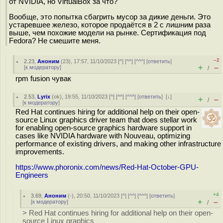
от NVIDIA, но VirtualBox за что?
Вообще, это попытка сбагрить мусор за дикие деньги. Это
устаревшее железо, которое продаётся в 2 с лишним раза
выше, чем похожие модели на рынке. Сертификация под
Fedora? Не смешите меня.
–2
2.23
,
Аноним
(
23
), 17:57, 11/10/2023 [
^
] [
^^
] [
^^^
] [
ответить
]
+
–
[
к модератору
]
/
rpm fusion чувак
2.53
,
Lyrix
(
ok
), 19:55, 11/10/2023 [
^
] [
^^
] [
^^^
] [
ответить
]
[
↓
]
+
–
/
[
к модератору
]
Red Hat continues hiring for additional help on their open-
source Linux graphics driver team that does stellar work
for enabling open-source graphics hardware support in
cases like NVIDIA hardware with Nouveau, optimizing
performance of existing drivers, and making other infrastructure
improvements.
https://www.phoronix.com/news/Red-Hat-October-GPU-
Engineers
+4
3.69
,
Аноним
(
-
), 20:50, 11/10/2023 [
^
] [
^^
] [
^^^
] [
ответить
]
+
–
[
к модератору
]
/
> Red Hat continues hiring for additional help on their open-
source Linux graphics