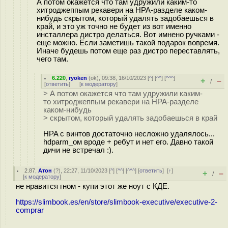
А потом окажется что там удружили каким-то
хитроджеппым рекавери на HPA-разделе каком-
нибудь скрытом, который удалять задобаешься в
край, и это уж точно не будет из вот именно
инсталлера дистро делаться. Вот имнено ручками -
еще можно. Если заметишь такой подарок вовремя.
Иначе будешь потом еще раз дистро переставлять,
чего там.
6.220
,
ryoken
(
ok
), 09:38, 16/10/2023 [
^
] [
^^
] [
^^^
]
+
–
/
[
ответить
]
[
к модератору
]
> А потом окажется что там удружили каким-
то хитроджеппым рекавери на HPA-разделе
каком-нибудь
> скрытом, который удалять задобаешься в край
HPA с винтов достаточно несложно удалялось...
hdparm_ом вроде + ребут и нет его. Давно такой
дичи не встречал :).
2.87
,
Атон
(
?
), 22:27, 11/10/2023 [
^
] [
^^
] [
^^^
] [
ответить
]
[
↑
]
+
–
/
[
к модератору
]
не нравится гном - купи этот же ноут с КДЕ.
https://slimbook.es/en/store/slimbook-executive/executive-2-
comprar