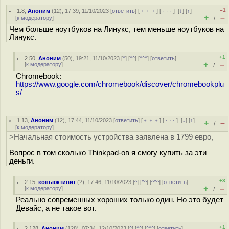
–1
1.8
,
Аноним
(
12
), 17:39, 11/10/2023 [
ответить
] [
﹢﹢﹢
] [
· · ·
]
[
↓
] [
↑
]
+
–
[
к модератору
]
/
Чем больше ноутбуков на Линукс, тем меньше ноутбуков на
Линукс.
+1
2.50
,
Аноним
(
50
), 19:21, 11/10/2023 [
^
] [
^^
] [
^^^
] [
ответить
]
+
–
[
к модератору
]
/
Chromebook:
https://www.google.com/chromebook/discover/chromebookplu
s/
1.13
,
Аноним
(
12
), 17:44, 11/10/2023 [
ответить
] [
﹢﹢﹢
] [
· · ·
]
[
↓
] [
↑
]
+
–
/
[
к модератору
]
>Начальная стоимость устройства заявлена в 1799 евро,
Вопрос в том сколько Thinkpad-ов я смогу купить за эти
деньги.
+3
2.15
,
коньюктивит
(
?
), 17:46, 11/10/2023 [
^
] [
^^
] [
^^^
] [
ответить
]
+
–
[
к модератору
]
/
Реально современных хороших только один. Но это будет
Девайс, а не такое вот.
+1
2.128
,
Аноним
(
128
), 07:34, 12/10/2023 [
^
] [
^^
] [
^^^
] [
ответить
]