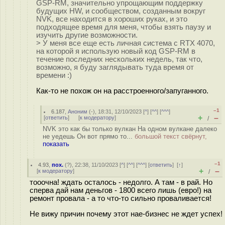
GSP-RM, значительно упрощающим поддержку
будущих HW, и сообществом, созданным вокруг
NVK, все находится в хороших руках, и это
подходящее время для меня, чтобы взять паузу и
изучить другие возможности.
> У меня все еще есть личная система с RTX 4070,
на которой я использую новый код GSP-RM в
течение последних нескольких недель, так что,
возможно, я буду заглядывать туда время от
времени :)
Как-то не похож он на расстроенного/запуганного.
–1
6.187
,
Аноним
(
-
), 18:31, 12/10/2023 [
^
] [
^^
] [
^^^
]
+
–
[
ответить
]
[
к модератору
]
/
NVK это как бы только вулкан На одном вулкане далеко
не уедешь Он вот прямо то...
большой текст свёрнут,
показать
–1
4.93
,
пох.
(
?
), 22:38, 11/10/2023 [
^
] [
^^
] [
^^^
] [
ответить
]
[
↑
]
+
–
[
к модератору
]
/
тооочна! ждать осталось - недолго. А там - в рай. Но
сперва дай нам деньгов - 1800 всего лишь (евро!) на
ремонт провала - а то что-то сильно проваливается!
Не вижу причин почему этот нае-бизнес не ждет успех!