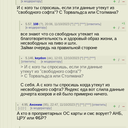
+
–
[
к модератору
]
/
И с кого ты спросишь, если эти данные утекут из
"свободного софта"? С Торвальдса или Столмана?
+1
5.57
,
108
(
?
), 20:06, 11/10/2023 [
^
] [
^^
] [
^^^
] [
ответить
]
+
–
[
к модератору
]
/
все знают что со свободных утекает на
благотворительность и здоровый образ жизни, а
несвободных на пиво и шлх.
Займи очередь на правильной стороне
5.146
,
keydon
(
ok
), 12:03, 12/10/2023 [
^
] [
^^
] [
^^^
]
+
–
/
[
ответить
]
[
к модератору
]
> И с кого ты спросишь, если эти данные
утекут из "свободного софта"?
> С Торвальдса или Столмана?
С себя. А с кого ты спросишь когда утекут из
несвободного софта? Яндекс еда вот слила данные
дочерта юзеров и ей было примерно ничего.
4.95
,
Аноним
(
95
), 22:47, 11/10/2023 [
^
] [
^^
] [
^^^
] [
ответить
]
+
–
/
[
↓
] [
↑
] [
к модератору
]
А кто в проприетарных ОС карты и смс ворует? АНБ,
ЦРУ или ФБР?