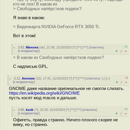
кто не лох! В каком из
> Свободных напёрстков подвох?
Я знаю в каком:
> Видеокарта NVIDIA GeForce RTX 3050 Ti.
Вот в этом!
+1
3.82
,
Минона
(
ok
), 21:36, 11/10/2023 [
^
] [
^^
] [
^^^
] [
ответить
]
+
–
[
к модератору
]
/
> В каком из Свободных напёрстков подвох?
С надписью GPL.
–1
2.12
,
Аноним
(
12
), 17:41, 11/10/2023 [
^
] [
^^
] [
^^^
] [
ответить
]
[
↓
] [
↑
]
+
–
[
к модератору
]
/
GNOME даже название оригинальное не смогли слизать.
https://en.wikipedia.org/wiki/GNO/ME
пусть косят мод macos и дальше.
+1
3.85
,
kusb
(
?
), 22:20, 11/10/2023 [
^
] [
^^
] [
^^^
] [
ответить
]
+
–
[
к модератору
]
/
Офигеть, правда странно. Ничего плохого скорее не
вижу, но странно.