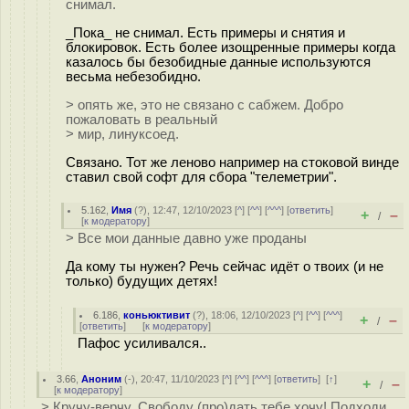
снимал.
_Пока_ не снимал. Есть примеры и снятия и
блокировок. Есть более изощренные примеры когда
казалось бы безобидные данные используются
весьма небезобидно.
> опять же, это не связано с сабжем. Добро
пожаловать в реальный
> мир, линуксоед.
Связано. Тот же леново например на стоковой винде
ставил свой софт для сбора "телеметрии".
5.162
,
Имя
(
?
), 12:47, 12/10/2023 [
^
] [
^^
] [
^^^
] [
ответить
]
+
–
/
[
к модератору
]
> Все мои данные давно уже проданы
Да кому ты нужен? Речь сейчас идёт о твоих (и не
только) будущих детях!
6.186
,
коньюктивит
(
?
), 18:06, 12/10/2023 [
^
] [
^^
] [
^^^
]
+
–
/
[
ответить
]
[
к модератору
]
Пафос усиливался..
3.66
,
Аноним
(
-
), 20:47, 11/10/2023 [
^
] [
^^
] [
^^^
] [
ответить
]
[
↑
]
+
–
/
[
к модератору
]
> Кручу-верчу, Свободу (про)дать тебе хочу! Подходи