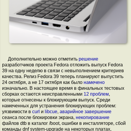
Дополнительно можно отметить
решение
разработчиков проекта Fedora отложить выпуск Fedora
39 на одну неделю в связи с невыполнением критериев
качества. Релиз Fedora 39 теперь планируют выпустить
24 октября, а не 17 октября как было
намечено
изначально. В настоящее время в финальных тестовых
сборках остаются неисправленными
12 проблем
,
которые отнесены к блокирующим выпуск. Среди
намеченных для устранения блокирующих проблем:
уязвимости в
curl
и
libcue
,
аварийное завершение
сеанса после блокировки экрана,
некопирование
файлов dtb в каталог /boot, ошибки в инсталляторе, сбой
команды dnf system-upgrade на некоторых платах,