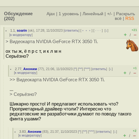
Обсуждение
Ajax
|
1 уровень
|
Линейный
|
+/-
|
Раскрыть
(202)
всё
|
RSS
+21
1.1
,
soarin
(
ok
), 17:28, 11/10/2023 [
ответить
] [
﹢﹢﹢
] [
· · ·
]
[
↓
]
+
–
[
к модератору
]
/
> Видеокарта NVIDIA GeForce RTX 3050 Ti.
ох ты ж, ё п р с т, и к л м н
Серьёзно?
+1
2.77
,
Аноним
(
77
), 21:06, 11/10/2023 [
^
] [
^^
] [
^^^
] [
ответить
]
[
↓
]
+
–
[
к модератору
]
/
>> Видеокарта NVIDIA GeForce RTX 3050 Ti.
...
> Серьёзно?
Шикарно просто! И предлагают использовать что?
Проприетарный драйвер чтоли? Интересно что
редхатовские же разработчики думают по поводу такого
финта ушами?
+2
3.83
,
Аноним
(
83
), 21:37, 11/10/2023 [
^
] [
^^
] [
^^^
] [
ответить
]
[
↓
]
+
–
[
к модератору
]
/