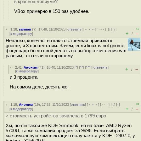
в красношляпиуме?
VBox примерно в 150 раз удобнее.
+1
1.18
,
sarman
(
?
), 17:48, 11/10/2023 [
ответить
] [
﹢﹢﹢
] [
· · ·
]
[
↓
] [
↑
]
+
–
[
к модератору
]
/
Неплохо, конечно, но как-то стрёмная привязка к
gnome, и 3 процента им. Зачем, если linux is not gnome,
фонд надо было свой делать на выбор отчисления wm
разным, это если по хорошему.
2.41
,
Аноним
(
41
), 18:40, 11/10/2023 [
^
] [
^^
] [
^^^
] [
ответить
]
+
–
/
[
к модератору
]
и 3 процента
На самом деле, десять же.
+3
1.19
,
Аноним
(
19
), 17:52, 11/10/2023 [
ответить
] [
﹢﹢﹢
] [
· · ·
]
[
↓
] [
↑
]
+
–
[
к модератору
]
/
> стоимость устройства заявлена в 1799 евро
Хм, почти такой же KDE Slimbook, но на базе AMD Ryzen
5700U, та же компания продаёт за 999€. Если выбрать
максимальную комплектацию получается у KDE - 2407 €, у
Fedora - 3156,00 €.