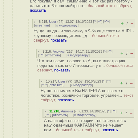
Его покупал я сам, самолично И вот как раз поэтому -
дарить сто баксов майкросо...
большой текст свёрнут,
показать
8.215
,
User
(
??
), 13:07, 13/10/2023 [
^
] [
^^
] [
^^^
]
+
–
/
[
ответить
]
[
к модератору
]
Ну да, ну да - и экономику в 9-бэ еще тоже не А IRL -
крупному производителю _д...
большой текст
свёрнут,
показать
9.216
,
Аноним
(
216
), 14:17, 13/10/2023 [
^
] [
^^
]
+
–
/
[
^^^
] [
ответить
]
[
к модератору
]
Что там насчет пафоса то А, вы иллюстрацию
подогнали как оно Интересная у в...
большой текст
свёрнут,
показать
10.217
,
User
(
??
), 19:57, 13/10/2023 [
^
] [
^^
]
+
–
/
[
^^^
] [
ответить
]
[
к модератору
]
Ну вот понимаете Вы НИЧЕРТА не знаете о
логистике, розничной торговле, управлен...
текст
свёрнут,
показать
11.218
,
Аноним
(
-
), 01:33, 14/10/2023 [
^
] [
^^
]
+
–
/
[
^^^
] [
ответить
]
[
к модератору
]
А ваши офигенные теории - не стыкуются с
наблюдаемыми ФАКТАМИ Что не мешает
вам...
большой текст свёрнут,
показать