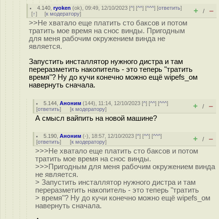
4.140
,
ryoken
(
ok
), 09:49, 12/10/2023 [
^
] [
^^
] [
^^^
] [
ответить
]
+
–
/
[
↑
] [
к модератору
]
>>Не хватало еще платить сто баксов и потом
тратить мое время на снос винды. Пригодным
для меня рабочим окружением винда не
является.
Запустить инсталлятор нужного дистра и там
переразметить накопитель - это теперь "тратить
время"? Ну до кучи конечно можно ещё wipefs_ом
навернуть сначала.
5.144
,
Аноним
(
144
), 11:14, 12/10/2023 [
^
] [
^^
] [
^^^
]
+
–
/
[
ответить
]
[
к модератору
]
А смысл вайпить на новой машине?
5.190
,
Аноним
(
-
), 18:57, 12/10/2023 [
^
] [
^^
] [
^^^
]
+
–
/
[
ответить
]
[
к модератору
]
>>>Не хватало еще платить сто баксов и потом
тратить мое время на снос винды.
>>>Пригодным для меня рабочим окружением винда
не является.
> Запустить инсталлятор нужного дистра и там
переразметить накопитель - это теперь "тратить
> время"? Ну до кучи конечно можно ещё wipefs_ом
навернуть сначала.