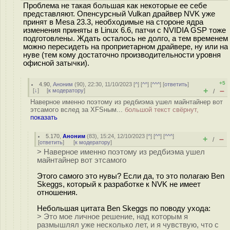
Проблема не такая большая как некоторые ее себе
представляют. Опенсурсный Vulkan драйвер NVK уже
принят в Mesa 23.3, необходимые на стороне ядра
изменения приняты в Linux 6.6, патчи с NVIDIA GSP тоже
подготовлены. Ждать осталось не долго, а тем временем
можно пересидеть на проприетарном драйвере, ну или на
нуве (тем кому достаточно производительности уровня
офисной затычки).
+5
4.90
,
Аноним
(
90
), 22:30, 11/10/2023 [
^
] [
^^
] [
^^^
] [
ответить
]
+
–
[
↓
] [
к модератору
]
/
Наверное именно поэтому из редбиэма ушел майнтайнер вот
этсамого вслед за XFSным...
большой текст свёрнут,
показать
5.170
,
Аноним
(
83
), 15:24, 12/10/2023 [
^
] [
^^
] [
^^^
]
+
–
/
[
ответить
]
[
к модератору
]
> Наверное именно поэтому из редбиэма ушел
майнтайнер вот этсамого
Этого самого это нувы? Если да, то это полагаю Ben
Skeggs, который к разработке к NVK не имеет
отношения.
Небольшая цитата Ben Skeggs по поводу ухода:
> Это мое личное решение, над которым я
размышлял уже несколько лет, и я чувствую, что с