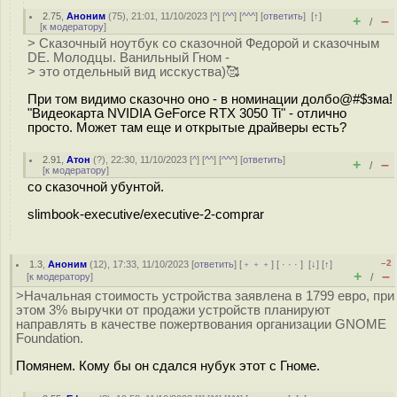
2.75
,
Аноним
(
75
), 21:01, 11/10/2023 [
^
] [
^^
] [
^^^
] [
ответить
]
[
↑
]
+
–
/
[
к модератору
]
> Сказочный ноутбук со сказочной Федорой и сказочным
DE. Молодцы. Ванильный Гном -
> это отдельный вид исскуства)🥰
При том видимо сказочно оно - в номинации долбо@#$зма!
"Видеокарта NVIDIA GeForce RTX 3050 Ti" - отлично
просто. Может там еще и открытые драйверы есть?
2.91
,
Атон
(
?
), 22:30, 11/10/2023 [
^
] [
^^
] [
^^^
] [
ответить
]
+
–
/
[
к модератору
]
со сказочной убунтой.
slimbook-executive/executive-2-comprar
–2
1.3
,
Аноним
(
12
), 17:33, 11/10/2023 [
ответить
] [
﹢﹢﹢
] [
· · ·
]
[
↓
] [
↑
]
+
–
[
к модератору
]
/
>Начальная стоимость устройства заявлена в 1799 евро, при
этом 3% выручки от продажи устройств планируют
направлять в качестве пожертвования организации GNOME
Foundation.
Помянем. Кому бы он сдался нубук этот с Гноме.