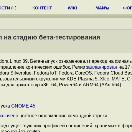
ОСТИ
(
+
)
КОНТЕНТ
WIKI
MAN'ы
ФО
л на стадию бета-тестирования
dora Linux 39. Бета-выпуск ознаменовал переход на финал
исправление критических ошибок. Релиз
запланирован
на 17 
edora Silverblue, Fedora IoT, Fedora CoreOS, Fedora Cloud Ba
ьзовательскими окружениями KDE Plasma 5, Xfce, MATE, C
ны для архитектур x86_64, Power64 и ARM64 (AArch64).
пуска
GNOME 45
.
ключено
цветное оформление командной строки.
вод существующих профилей соединений, хранимых в форма
снове файла keyfile.