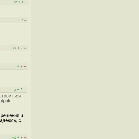
+
–
/
+2
+
–
/
+
–
/
+2
+
–
/
+
–
/
+3
ставиться
atpak-
 решения и
надеюсь, с
+
–
/
+1