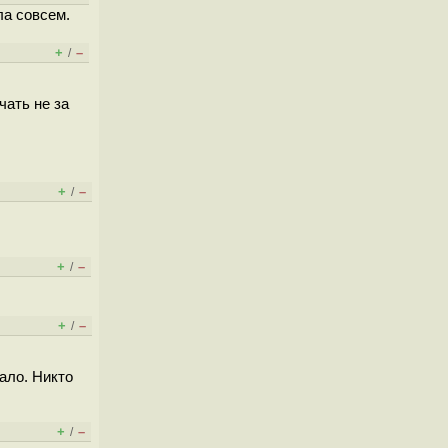
ла совсем.
+
–
/
чать не за
+
–
/
+
–
/
+
–
/
ало. Никто
+
–
/