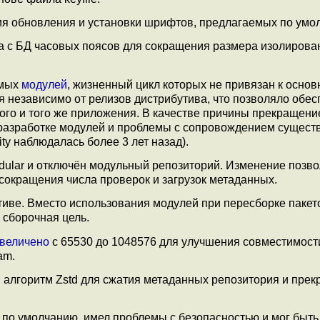
ния обновления и установки шрифтов, предлагаемых по умо
ta с БД часовых поясов для сокращения размера изолиров
емых
модулей
, жизненный цикл которых не привязан к основ
я независимо от релизов дистрибутива, что позволяло обес
ого и того же приложения. В качестве причины прекращени
 разработке модулей и проблемы с сопровождением сущес
ity наблюдалась более 3 лет назад).
odular и отключён модульный репозиторий. Изменение позв
 сокращения числа проверок и загрузок метаданных.
утиве. Вместо использования модулей при пересборке пакет
 сборочная цель.
величено
с 65530 до 1048576 для улучшения совместимост
am.
н
алгоритм Zstd для сжатия метаданных репозитория и пре
 по умолчанию, имел проблемы с безопасностью и мог быть