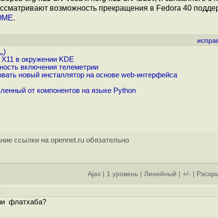
 рассматривают возможность прекращения в Fedora 40 подде
OME
.
испра
..
)
 X11 в окружении KDE
ность включения телеметрии
овать новый инсталлятор на основе web-интерфейса
ленный от компонентов на языке Python
ние ссылки на opennet.ru обязательно
Ajax
|
1 уровень
|
Линейный
|
+/-
|
Раскры
]
ии флатхаба?