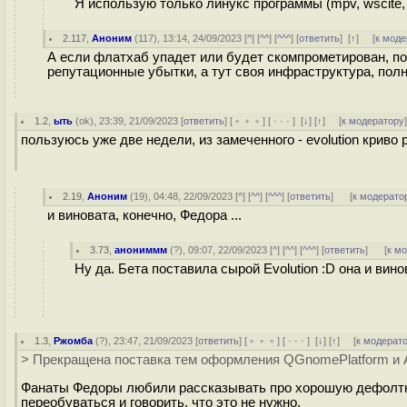
Я использую только линукс программы (mpv, wscite, 
2.117
,
Аноним
(
117
), 13:14, 24/09/2023 [
^
] [
^^
] [
^^^
] [
ответить
]
[
↑
] [
к моде
А если флатхаб упадет или будет скомпрометирован, по
репутационные убытки, а тут своя инфраструктура, пол
1.2
,
ыть
(
ok
), 23:39, 21/09/2023 [
ответить
] [
﹢﹢﹢
] [
· · ·
]
[
↓
] [
↑
] [
к модератору
пользуюсь уже две недели, из замеченного - evolution криво
2.19
,
Аноним
(
19
), 04:48, 22/09/2023 [
^
] [
^^
] [
^^^
] [
ответить
]
[
к модерато
и виновата, конечно, Федора ...
3.73
,
анониммм
(
?
), 09:07, 22/09/2023 [
^
] [
^^
] [
^^^
] [
ответить
]
[
к м
Ну да. Бета поставила сырой Evolution :D она и вино
1.3
,
Ржомба
(
?
), 23:47, 21/09/2023 [
ответить
] [
﹢﹢﹢
] [
· · ·
]
[
↓
] [
↑
] [
к модерат
> Прекращена поставка тем оформления QGnomePlatform и A
Фанаты Федоры любили рассказывать про хорошую дефолтну
переобуваться и говорить, что это не нужно.