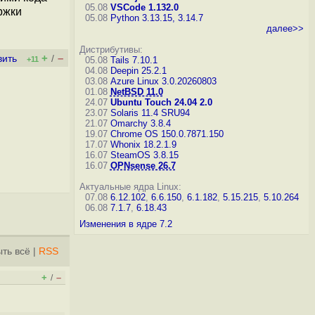
05.08
VSCode 1.132.0
ржки
05.08
Python 3.13.15, 3.14.7
далее>>
Дистрибутивы:
+
–
вить
/
+11
05.08
Tails 7.10.1
04.08
Deepin 25.2.1
03.08
Azure Linux 3.0.20260803
01.08
NetBSD 11.0
24.07
Ubuntu Touch 24.04 2.0
23.07
Solaris 11.4 SRU94
21.07
Omarchy 3.8.4
19.07
Chrome OS 150.0.7871.150
17.07
Whonix 18.2.1.9
16.07
SteamOS 3.8.15
16.07
OPNsense 26.7
Актуальные ядра Linux:
07.08
6.12.102
,
6.6.150
,
6.1.182
,
5.15.215
,
5.10.264
06.08
7.1.7
,
6.18.43
Изменения в ядре 7.2
ть всё
|
RSS
+
–
/