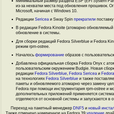
Минимальный размер раздела ESP (EFI System Parti
из-за нехватки места под обновления прошивок. О
Microsoft, начиная с Windows 10.
Редакции
Sericea
и Sway Spin
прекратили
поставку 
В редакции Fedora Kinoite (атомарно обновляемый
обновление в системы.
Для сборки редакций Fedora Silverblue и Fedora Kin
режим rpm-ostree.
Началось
формирование
образов с пользовательс
Добавлена официальная сборка Fedora Onyx с ат
пользовательским окружением Budgie. Новая сборк
редакции
Fedora Silverblue
,
Fedora Sericea
и
Fedora
на технологиях
Fedora Silverblue
и также поставляе
пакеты и обновляемого атомарно через замену це
Fedora при помощи инструментария rpm-ostree и мо
дополнительных приложений применяется система 
отделяются от основной системы и запускаются в 
Переход на пакетный менеджер
DNF5
и
новый инста
Также отменено намеченное на Fedora 39
удаление
драйв