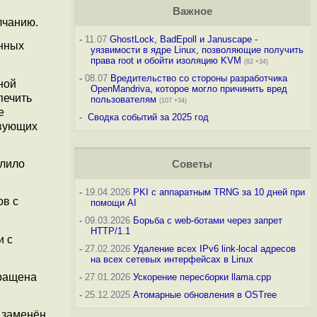
Важное
лчанию.
-
11.07
GhostLock, BadEpoll и Januscape -
анных
уязвимости в ядре Linux, позволяющие получить
права root и обойти изоляцию KVM
(82 +34)
-
08.07
Вредительство со стороны разработчика
ной
OpenMandriva, которое могло причинить вред
печить
пользователям
(107 +34)
е
-
Сводка событий за 2025 год
твующих
олило
Советы
-
19.04.2026
PKI с аппаратным TRNG за 10 дней при
ов с
помощи AI
-
09.03.2026
Борьба с web-ботами через запрет
HTTP/1.1
и c
-
27.02.2026
Удаление всех IPv6 link-local адресов
на всех сетевых интерфейсах в Linux
кращена
-
27.01.2026
Ускорение пересборки llama.cpp
-
25.12.2025
Атомарные обновления в OSTree
 заменён