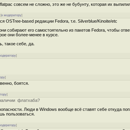
flatpac совсем не сложно, это же не бубунту, которая их выпили
[
к модератору
]
OSTree-based редакции Fedora, т.е. Silverblue/Kinoite/etc
они собирают его самостоятельно из пакетов Fedora, чтобы отве
орое они более-менее в курсе.
, такое себе, да.
модератору
]
ору
]
твенно, боятся.
атору
]
 наличии флатхаба?
зопасности. Люди в Windows вообще всё ставят себе откуда поп
ешь пользоваться.
модератору
]