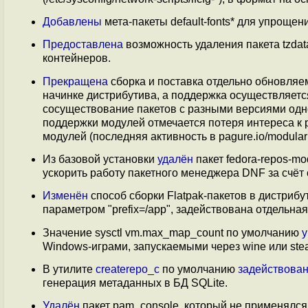
Добавлены
мета-пакеты default-fonts* для упроще
Предоставлена
возможность удаления пакета tzda
контейнеров.
Прекращена
сборка и поставка отдельно обновля
начинке дистрибутива, а поддержка осуществляетс
сосуществование пакетов с разными версиями одн
поддержки модулей отмечается потеря интереса к
модулей (последняя активность в pagure.io/modular
Из базовой установки
удалён
пакет fedora-repos-m
ускорить работу пакетного менеджера DNF за счёт
Изменён
способ сборки Flatpak-пакетов в дистриб
параметром "prefix=/app", задействована отдельная
Значение sysctl vm.max_map_count по умолчанию
у
Windows-играми, запускаемыми через wine или ste
В утилите
createrepo_c
по умолчанию
задействова
генерация метаданных в БД SQLite.
Удалён
пакет pam_console, который не применялся