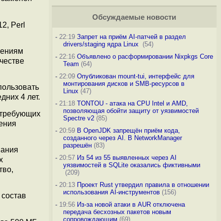
Обсуждаемые новости
12, Perl
-
22:19
Запрет на приём AI-патчей в раздел
drivers/staging ядра Linux
(54)
жениям
-
22:16
Объявлено о расформировании Nixpkgs Core
честве
Team
(64)
-
22:09
Опубликован mount-tui, интерфейс для
монтирования дисков и SMB-ресурсов в
пользовать
Linux
(47)
дних 4 лет.
-
21:18
TONTOU - атака на CPU Intel и AMD,
позволяющая обойти защиту от уязвимостей
 требующих
Spectre v2
(85)
нения
-
20:59
В OpenJDK запрещён приём кода,
созданного через AI. В NetworkManager
разрешён
(83)
вания
-
20:57
Из 54 из 55 выявленных через AI
х
уязвимостей в SQLite оказались фиктивными
тво,
(209)
-
20:13
Проект Rust утвердил правила в отношении
использования AI-инструментов
(156)
 состав
-
19:56
Из-за новой атаки в AUR отключена
передача бесхозных пакетов новым
сопровождающим
(69)