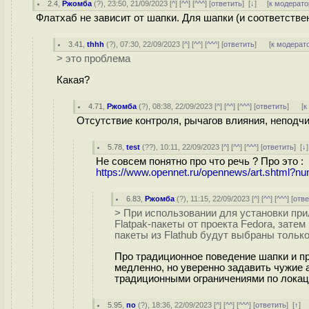
2.4
,
Ржомба
(
?
), 23:50, 21/09/2023 [
^
] [
^^
] [
^^^
] [
ответить
]
[
↓
] [
к модерато
Флатхаб не зависит от шапки. Для шапки (и соответств
3.41
,
thhh
(
?
), 07:30, 22/09/2023 [
^
] [
^^
] [
^^^
] [
ответить
]
[
к модерат
> это проблема
Какая?
4.71
,
Ржомба
(
?
), 08:38, 22/09/2023 [
^
] [
^^
] [
^^^
] [
ответить
]
[
к
Отсутствие контроля, рычагов влияния, неподч
5.78
,
test
(
??
), 10:11, 22/09/2023 [
^
] [
^^
] [
^^^
] [
ответить
]
[
↓
Не совсем понятно про что речь ? Про это :
https://www.opennet.ru/opennews/art.shtml?
6.83
,
Ржомба
(
?
), 11:15, 22/09/2023 [
^
] [
^^
] [
^^^
] [
отве
> При использовании для установки пр
Flatpak-пакеты от проекта Fedora, затем
пакеты из Flathub будут выбраны только 
Про традиционное поведение шапки и пр
медленно, но уверенно задавить чужие 
традиционными ограничениями по локац
5.95
,
по
(
?
), 18:36, 22/09/2023 [
^
] [
^^
] [
^^^
] [
ответить
]
[
↑
] 