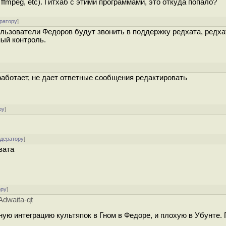
ffmpeg, etc). Гитхаб с этими программами, это откуда попало?
ратору
]
льзователи Федоров будут звонить в поддержку редхата, редха
ный контроль.
]
 работает, не дает ответные сообщения редактировать
ру
]
одератору
]
вата
ору
]
dwaita-qt
ю интеграцию культяпок в Гном в Федоре, и плохую в Убунте.