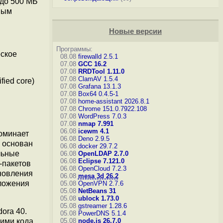
 до 500 МБ
мым
Новые версии
Программы:
ское
08.08
firewalld 2.5.1
07.08
GCC 16.2
07.08
RRDTool 1.11.0
07.08
ClamAV 1.5.4
ied core)
07.08
Grafana 13.1.3
07.08
Box64 0.4.5-1
07.08
home-assistant 2026.8.1
07.08
Chrome 151.0.7922.108
07.08
WordPress 7.0.3
07.08
nmap 7.991
06.08
icewm 4.1
поминает
06.08
Deno 2.9.5
 основан
06.08
docker 29.7.2
льные
06.08
OpenLDAP 2.7.0
06.08
Eclipse 7.121.0
-пакетов
06.08
OpenCloud 7.2.3
бновления
06.08
mesa 3d 26.2
иложения
05.08
OpenVPN 2.7.6
05.08
NetBeans 31
05.08
ublock 1.73.0
05.08
gstreamer 1.28.6
ora 40.
05.08
PowerDNS 5.1.4
05.08
node.js 26.7.0
ними кода