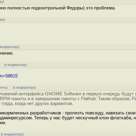
ру
]
енно полностью подконтрольной Федоры) это проблема.
ору
]
 модератору
]
инение.
] [
к модератору
]
num=58615
тить
]
[
к модератору
]
иложений интерфейса GNOME Software в первую очередь будут 
 RPM-пакеты и в завершение пакеты с Flathub. Таким образом, Fl
тогда, когда нет других вариантов.
икормленных разработчиков - пролезть повсюду, навязать свои
админресурсом. Теперь у нас будет нескучный клон флатхаба, 
ии.
[
к модератору
]