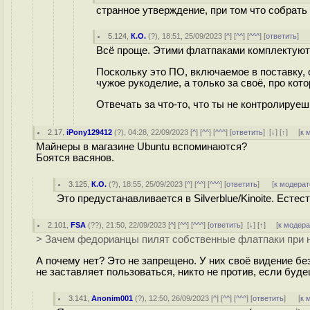
странное утверждение, при том что собрать 
5.124
,
К.О.
(
?
), 18:51, 25/09/2023 [
^
] [
^^
] [
^^^
] [
ответить
]
Всё проще. Этими флатпаками комплектуются 
Поскольку это ПО, включаемое в поставку, 
чужое рукоделие, а только за своё, про кот
Отвечать за что-то, что ты не контролируешь
2.17
,
iPony129412
(
?
), 04:28, 22/09/2023 [
^
] [
^^
] [
^^^
] [
ответить
]
[
↓
] [
↑
] [
к 
Майнеры в магазине Ubuntu вспоминаются?
Боятся васянов.
3.125
,
К.О.
(
?
), 18:55, 25/09/2023 [
^
] [
^^
] [
^^^
] [
ответить
]
[
к модерат
Это предустанавливается в Silverblue/Kinoite. Естес
2.101
,
FSA
(
??
), 21:50, 22/09/2023 [
^
] [
^^
] [
^^^
] [
ответить
]
[
↓
] [
↑
] [
к модер
> Зачем федорианцы пилят собственные флатпаки при
А почему нет? Это не запрещено. У них своё видение бе
не заставляет пользоваться, никто не против, если буд
3.141
,
Anonim001
(
?
), 12:50, 26/09/2023 [
^
] [
^^
] [
^^^
] [
ответить
]
[
к 