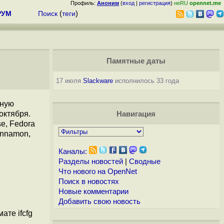
Профиль:
Аноним
(
вход
|
регистрация
)
неRU
opennet.me
РУМ
Поиск
(
теги
)
Памятные даты
17 июля
Slackware
исполнилось 33 года
ьную
октября.
Навигация
se, Fedora
innamon,
Каналы:
Разделы новостей
|
Сводные
Что нового на OpenNet
Поиск в новостях
Новые комментарии
Добавить свою новость
те ifcfg