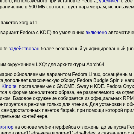
tion), используемого при установке Fedora,
увеличен
с 200
граничение в 500 МБ соответствует параметрам, используе
пакетов xorg-x11.
 вариант Fedora с KDE) по умолчанию
включено
автоматиче
oite
задействован
более безопасный унифицированный (unif
ким окружением LXQt для архитектуры Aarch64.
омарно обновляемым вариантом Fedora Linux, оснащённым
а дополняет классическую сборку Fedora Budgie Spin и на
 Kinoite
, поставляемые с GNOME, Sway и KDE. Fedora Onyx
тся в форме монолитного образа, не разделяемого на отде
ликом. Базовое окружение собирается из официальных RPM
нтируется в режиме только для чтения. Для установки и о
самодостаточных пакетов flatpak, при помощи которой пр
отдельном контейнере.
ллятор
на основе web-интерфейса отложены до выпуска Fed
еров org-x11-drv-vesa и xorg-x11-drv-fbdev, и связанного с 