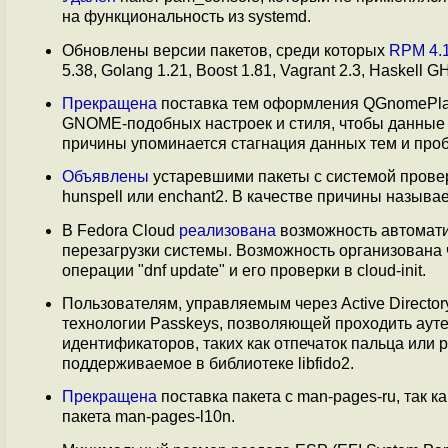
на функциональность из systemd.
Обновлены версии пакетов, среди которых
RPM 4.
5.38, Golang 1.21, Boost 1.81, Vagrant 2.3, Haskell GH
Прекращена
поставка тем оформления QGnomePlat
GNOME-подобных настроек и стиля, чтобы данные
причины упоминается стагнация данных тем и про
Объявлены
устаревшими пакеты с системой провер
hunspell или enchant2. В качестве причины называе
В Fedora Cloud
реализована
возможность автомати
перезагрузки системы. Возможность организована ч
операции "dnf update" и его проверки в cloud-init.
Пользователям, управляемым через Active Director
технологии Passkeys, позволяющей проходить аут
идентификаторов, таких как отпечаток пальца или
поддерживаемое в библиотеке libfido2.
Прекращена
поставка пакета с man-pages-ru, так к
пакета man-pages-l10n.