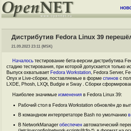
НОВ
Дистрибутив Fedora Linux 39 перешё
21.09.2023 23:11 (MSK)
Началось
тестирование бета-версии дистрибутива Fe
стадию тестирования, при которой допускается только 
Выпуск охватывает
Fedora Workstation
, Fedora Server, F
Onyx и Live-сборки, поставляемые в форме
спинов
c пол
LXDE, Phosh, LXQt, Budgie и Sway . Сборки сформирова
Наиболее значимые
изменения
в Fedora Linux 39:
Рабочий стол в Fedora Workstation обновлён до вы
В командном интерпретаторе Bash по умолчанию
в
В NetworkManager
обеспечен
автоматический пере
(/etc/sysconfig/network-scripts/ifcfg-*), в формат на о