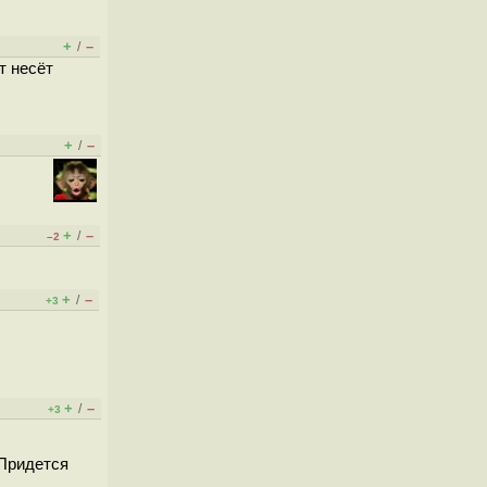
+
–
/
т несёт
+
–
/
+
–
/
–2
+
–
/
+3
+
–
/
+3
 Придется