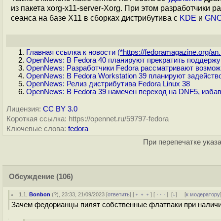
из пакета xorg-x11-server-Xorg. При этом разработчики
сеанса на базе X11 в сборках дистрибутива с
KDE
и
GN
Главная ссылка к новости (
*https://fedoramagazine.org/an.
OpenNews: В Fedora 40 планируют прекратить поддержу
OpenNews: Разработчики Fedora рассматривают возмож
OpenNews: В Fedora Workstation 39 планируют задейств
OpenNews: Релиз дистрибутива Fedora Linux 38
OpenNews: В Fedora 39 намечен переход на DNF5, избав
Лицензия:
CC BY 3.0
Короткая ссылка: https://opennet.ru/59797-fedora
Ключевые слова:
fedora
При перепечатке указа
Обсуждение
(106)
1.1
,
Bonbon
(
?
), 23:33, 21/09/2023 [
ответить
] [
﹢﹢﹢
] [
· · ·
]
[
↓
] [
к модератору
Зачем федорианцы пилят собственные флатпаки при налич