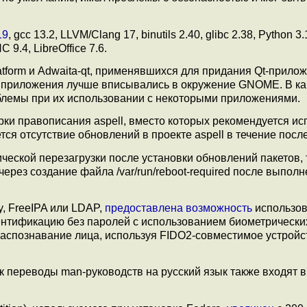
19
, gcc 13.2, LLVM/Clang 17, binutils 2.40, glibc 2.38, Python 3.
C 9.4, LibreOffice 7.6.
form и Adwaita-qt, применявшихся для придания Qt-прило
 приложения лучше вписывались в окружение GNOME. В ка
блемы при их использовании с некоторыми приложениями.
ки правописания aspell, вместо которых рекомендуется ис
тся отсутствие обновлений в проекте aspell в течение после
ческой перезагрузки после установки обновлений пакетов,
ерез создание файла /var/run/reboot-required после выпол
y, FreeIPA или LDAP,
предоставлена возможность
использо
ентификацию без паролей с использованием биометрически
 распознавание лица, используя FIDO2-совместимое устройс
ак переводы man-руководств на русский язык также входят в