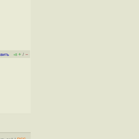
+
–
вить
/
+8