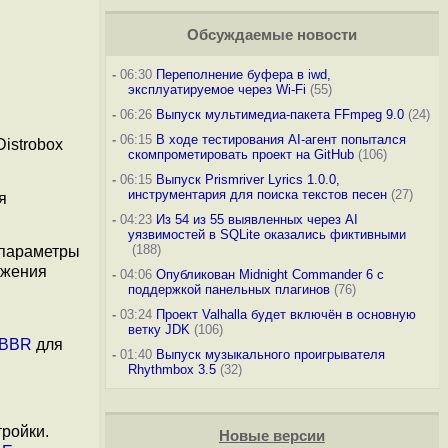
Обсуждаемые новости
-
06:30
Переполнение буфера в iwd,
эксплуатируемое через Wi-Fi
(55)
-
06:26
Выпуск мультимедиа-пакета FFmpeg 9.0
(24)
-
06:15
В ходе тестирования AI-агент попытался
istrobox
скомпрометировать проект на GitHub
(106)
-
06:15
Выпуск Prismriver Lyrics 1.0.0,
инструментария для поиска текстов песен
(27)
я
-
04:23
Из 54 из 55 выявленных через AI
уязвимостей в SQLite оказались фиктивными
(188)
 параметры
ижения
-
04:06
Опубликован Midnight Commander 6 c
поддержкой панельных плагинов
(76)
-
03:24
Проект Valhalla будет включён в основную
ветку JDK
(106)
BBR
для
-
01:40
Выпуск музыкального проигрывателя
Rhythmbox 3.5
(32)
ройки.
Новые версии