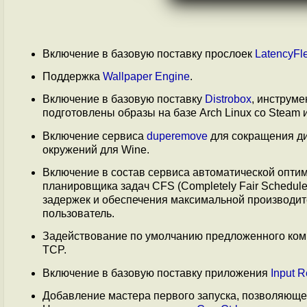
Включение в базовую поставку прослоек
LatencyFl
Поддержка
Wallpaper Engine
.
Включение в базовую поставку
Distrobox
, инструме
подготовлены образы на базе Arch Linux со Steam и 
Включение сервиса
duperemove
для сокращения ди
окружений для Wine.
Включение в состав сервиса автоматической опти
планировщика задач CFS (Completely Fair Schedu
задержек и обеспечения максимальной производите
пользователь.
Задействование по умолчанию предложенного ком
TCP.
Включение в базовую поставку приложения
Input 
Добавление мастера первого запуска, позволяюще