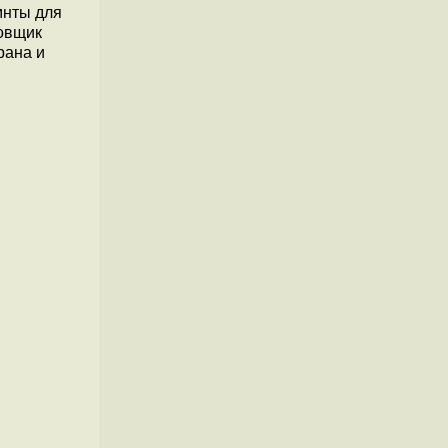
мнты для
ровщик
рана и