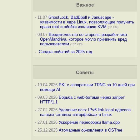
Важное
-
11.07
GhostLock, BadEpoll и Januscape -
уязвимости в ядре Linux, позволяющие получить
права root и обойти изоляцию KVM
(82 +34)
-
08.07
Вредительство со стороны разработчика
OpenMandriva, которое могло причинить вред
пользователям
(107 +33)
-
Сводка событий за 2025 год
Советы
-
19.04.2026
PKI с аппаратным TRNG за 10 дней при
помощи AI
-
09.03.2026
Борьба с web-ботами через запрет
HTTP/1.1
-
27.02.2026
Удаление всех IPv6 link-local адресов
на всех сетевых интерфейсах в Linux
-
27.01.2026
Ускорение пересборки llama.cpp
-
25.12.2025
Атомарные обновления в OSTree