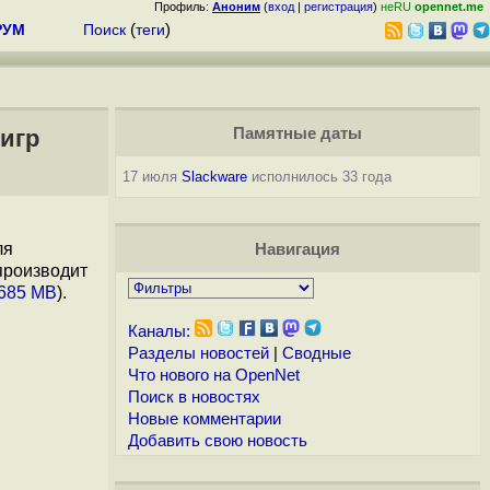
Профиль:
Аноним
(
вход
|
регистрация
)
неRU
opennet.me
РУМ
Поиск
(
теги
)
 игр
Памятные даты
17 июля
Slackware
исполнилось 33 года
ля
Навигация
производит
685 MB
).
Каналы:
Разделы новостей
|
Сводные
Что нового на OpenNet
Поиск в новостях
Новые комментарии
Добавить свою новость