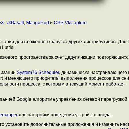
eX
,
vkBasalt
,
MangoHud
и
OBS VkCapture
.
нтария для вложенного запуска других дистрибутивов. Для D
Lutris.
скового пространства за счёт дедупликации повторяющихс
мизации
System76 Scheduler
, динамически настраивающего
ler) и меняющего приоритеты выполнения процессов для сн
льности процесса, с которым в текущий момент работает
панией Google алгоритма управления сетевой перегрузкой
Remapper
для настройки поведения устройств ввода.
го установить дополнительные приложения и изменить наст