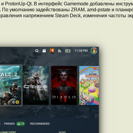
k и ProtonUp-Qt. В интерфейс Gamemode добавлены инстру
ox. По умолчанию задействованы ZRAM, amd-pstate и плани
правления напряжением Steam Deck, изменения частоты эк