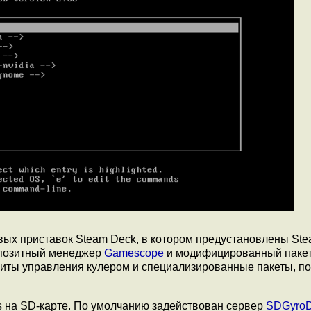
вых приставок Steam Deck, в котором предустановлены Steam
мпозитный менеджер
Gamescope
и модифицированный пакет
илиты управления кулером и специализированные пакеты, п
s на SD-карте. По умолчанию задействован сервер
SDGyro