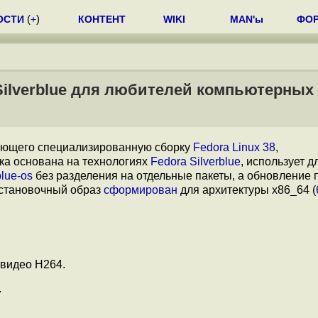
ОСТИ
(
+
)
КОНТЕНТ
WIKI
MAN'ы
ФО
 Silverblue для любителей компьютерных
ающего специализированную сборку
Fedora Linux 38
,
ка основана на технологиях
Fedora Silverblue
, использует д
lue-os
без разделения на отдельные пакеты, а обновление 
Установочный образ
сформирован
для архитектуры x86_64 (
видео H264.
.