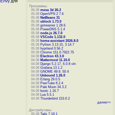
hEnvy
для
Программы:
06.08
mesa 3d 26.2
05.08
OpenVPN 2.7.6
05.08
NetBeans 31
05.08
ublock 1.73.0
05.08
gstreamer 1.28.6
05.08
PowerDNS 5.1.4
05.08
node.js 26.7.0
05.08
VSCode 1.132.0
05.08
home-assistant 2026.8.0
05.08
Python 3.13.15, 3.14.7
05.08
hyprland 0.56.2
05.08
Chrome 151.0.7922.75
04.08
Electron 43.3.0
04.08
Mattermost 11.10.0
04.08
Django 5.2.17, 6.0.8
vln
04.08
Grafana 13.1.2
04.08
GNOME 49.9, 50.4
04.08
Unbound 1.26.0
04.08
Erlang 29.0.5
04.08
PeerTube 8.2.4
04.08
Pale Moon 34.3.2
04.08
bootc 1.16.7
04.08
Lua 5.5.1
04.08
Thunderbird 153.0.2
далее>>
Дистрибутивы:
05.08
Tails 7.10.1