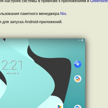
я настроек системы в привязке к приложениям и
GreenWit
ользования пакетного менеджера
Nix
.
я для запуска Android-приложений.