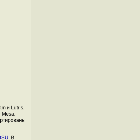
 и Lutris,
 Mesa.
ортированы
DSU
. В