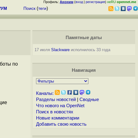
Профиль:
Аноним
(
вход
|
регистрация
)
неRU
opennet.me
РУМ
Поиск
(
теги
)
Памятные даты
17 июля
Slackware
исполнилось 33 года
аботы по
Навигация
Каналы:
Разделы новостей
|
Сводные
щие
Что нового на OpenNet
Поиск в новостях
Новые комментарии
Добавить свою новость