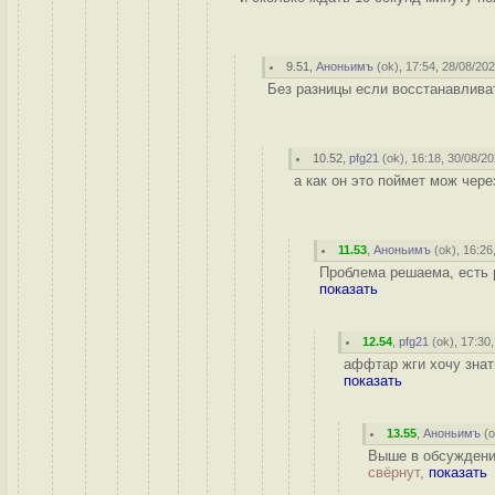
9.51
,
Аноньимъ
(
ok
), 17:54, 28/08/202
Без разницы если восстанавлива
10.52
,
pfg21
(
ok
), 16:18, 30/08/20
а как он это поймет мож чере
11.53
,
Аноньимъ
(
ok
), 16:26
Проблема решаема, есть р
показать
12.54
,
pfg21
(
ok
), 17:30
аффтар жги хочу знат
показать
13.55
,
Аноньимъ
(
Выше в обсуждении
свёрнут,
показать