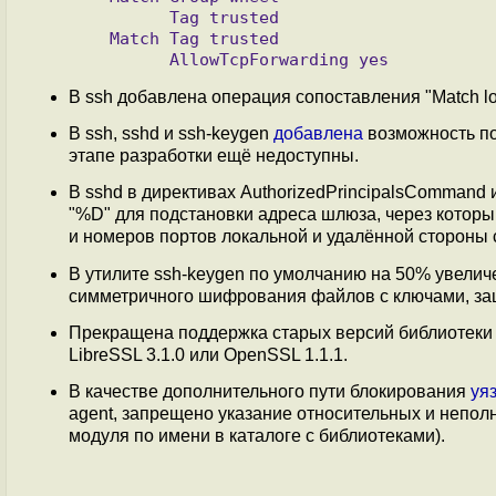
	 Tag trusted

   Match Tag trusted

В ssh добавлена операция сопоставления "Match l
В ssh, sshd и ssh-keygen
добавлена
возможность п
этапе разработки ещё недоступны.
В sshd в директивах AuthorizedPrincipalsComman
"%D" для подстановки адреса шлюза, через которы
и номеров портов локальной и удалённой стороны 
В утилите ssh-keygen по умолчанию на 50% увелич
симметричного шифрования файлов с ключами, з
Прекращена поддержка старых версий библиотеки l
LibreSSL 3.1.0 или OpenSSL 1.1.1.
В качестве дополнительного пути блокирования
уя
agent, запрещено указание относительных и непол
модуля по имени в каталоге с библиотеками).