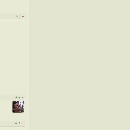
+
–
/
+
–
/
+
–
/