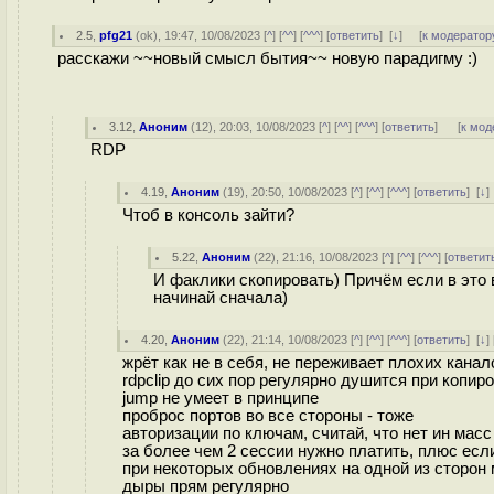
2.5
,
pfg21
(
ok
), 19:47, 10/08/2023 [
^
] [
^^
] [
^^^
] [
ответить
]
[
↓
] [
к модератор
расскажи ~~новый смысл бытия~~ новую парадигму :)
3.12
,
Аноним
(
12
), 20:03, 10/08/2023 [
^
] [
^^
] [
^^^
] [
ответить
]
[
к мод
RDP
4.19
,
Аноним
(
19
), 20:50, 10/08/2023 [
^
] [
^^
] [
^^^
] [
ответить
]
[
↓
Чтоб в консоль зайти?
5.22
,
Аноним
(
22
), 21:16, 10/08/2023 [
^
] [
^^
] [
^^^
] [
ответит
И факлики скопировать) Причём если в это 
начинай сначала)
4.20
,
Аноним
(
22
), 21:14, 10/08/2023 [
^
] [
^^
] [
^^^
] [
ответить
]
[
↓
] 
жрёт как не в себя, не переживает плохих канал
rdpclip до сих пор регулярно душится при копир
jump не умеет в принципе
проброс портов во все стороны - тоже
авторизации по ключам, считай, что нет ин масс
за более чем 2 сессии нужно платить, плюс есл
при некоторых обновлениях на одной из сторон
дыры прям регулярно