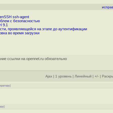
испра
enSSH ssh-agent
блем с безопасностью
H 9.1
сти, проявляющейся на этапе до аутентификации
вка во время загрузки
ние ссылки на opennet.ru обязательно
Ajax
|
1 уровень
|
Линейный
|
+/-
|
Раскры
ератору
]
ору
]