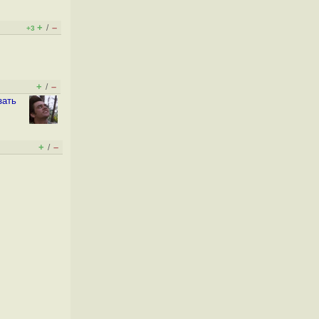
+
–
/
+3
+
–
/
зать
+
–
/