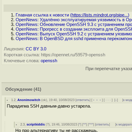
Главная ссылка к новости (
https://lists.mindrot.org/pipe...
)
OpenNews: Удалённо эксплуатируемая уязвимость в Op
OpenNews: Обновление OpenSSH 9.3 с устранением про
OpenNews: Прогресс в создании эксплоита для OpenSS
OpenNews: Выпуск OpenSSH 9.2 с устранением уязвимо
OpenNews: В OpenBSD для sshd применена перекомпоно
Лицензия:
CC BY 3.0
Короткая ссылка: https://opennet.ru/59579-openssh
Ключевые слова:
openssh
При перепечатке указа
Обсуждение
(41)
1.2
,
Anonimowitch
(
ok
), 19:40, 10/08/2023 [
ответить
] [
﹢﹢﹢
] [
· · ·
]
[
↓
] [
к мод
Парадигма SSH давным-давно устарела.
2.3
,
scriptkiddis
(
?
), 19:46, 10/08/2023 [
^
] [
^^
] [
^^^
] [
ответить
]
[
к модерат
Но про альтернативу ты не расскажешь.