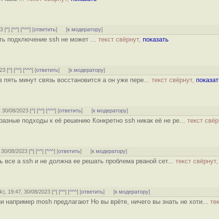
3 [
^
] [
^^
] [
^^^
] [
ответить
]
[
к модератору
]
ть подключение ssh не может ...
текст свёрнут,
показать
23 [
^
] [
^^
] [
^^^
] [
ответить
]
[
к модератору
]
з пять минут связь восстановится а он уже пере...
текст свёрнут,
показат
, 30/08/2023 [
^
] [
^^
] [
^^^
] [
ответить
]
[
к модератору
]
азные подходы к её решению Конкретно ssh никак её не ре...
текст свёр
, 30/08/2023 [
^
] [
^^
] [
^^^
] [
ответить
]
[
к модератору
]
ь все а ssh и не должна ее решать проблема рваной сет...
текст свёрнут,
ok
), 19:47, 30/08/2023 [
^
] [
^^
] [
^^^
] [
ответить
]
[
к модератору
]
 например mosh предлагают Но вы врёте, ничего вы знать не хоти...
те