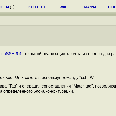
ОСТИ
(
+
)
КОНТЕНТ
WIKI
MAN'ы
ФО
penSSH 9.4
, открытой реализации клиента и сервера для р
й хост Unix-сокетов, используя команду "ssh -W".
ива "Tag" и операция сопоставления "Match tag", позволяю
а определённого блока конфигурации.