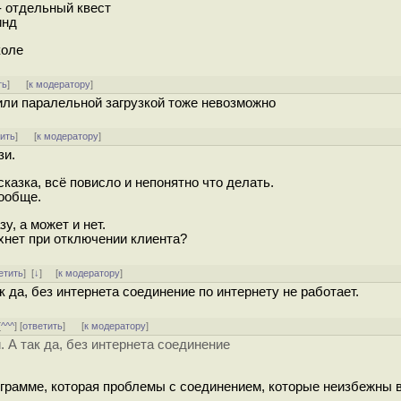
- отдельный квест
инд
коле
ть
]
[
к модератору
]
и/или паралельной загрузкой тоже невозможно
тить
]
[
к модератору
]
зи.
сказка, всё повисло и непонятно что делать.
вообще.
у, а может и нет.
хнет при отключении клиента?
етить
]
[
↓
] [
к модератору
]
к да, без интернета соединение по интернету не работает.
[
^^^
] [
ответить
]
[
к модератору
]
. А так да, без интернета соединение
ограмме, которая проблемы с соединением, которые неизбежны в