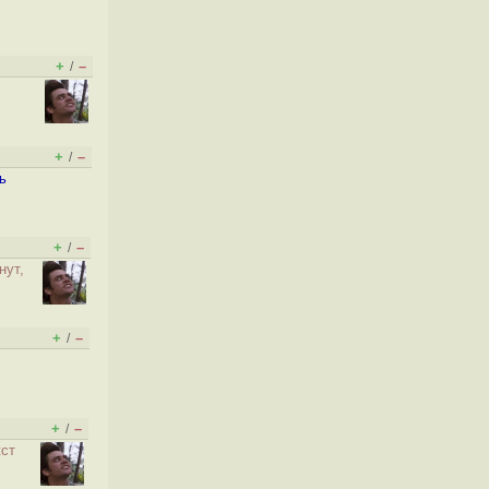
+
–
/
+
–
/
ь
+
–
/
нут,
+
–
/
+
–
/
кст