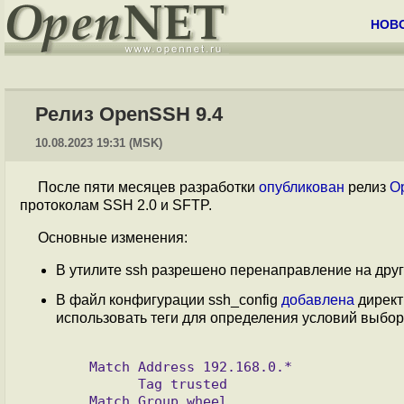
НОВ
Релиз OpenSSH 9.4
10.08.2023 19:31 (MSK)
После пяти месяцев разработки
опубликован
релиз
O
протоколам SSH 2.0 и SFTP.
Основные изменения:
В утилите ssh разрешено перенаправление на друго
В файл конфигурации ssh_config
добавлена
директ
использовать теги для определения условий выбор
   Match Address 192.168.0.*

	 Tag trusted

   Match Group wheel
