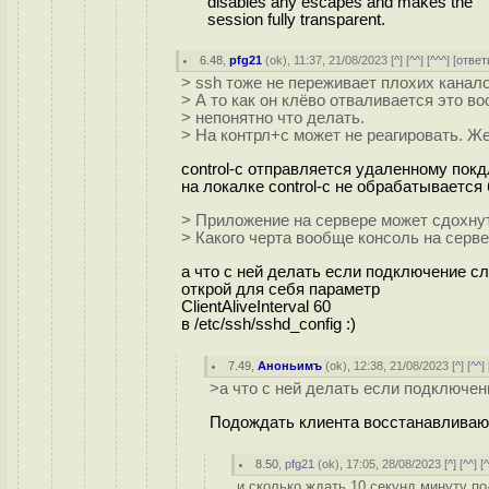
disables any escapes and makes the
session fully transparent.
6.48
,
pfg21
(
ok
), 11:37, 21/08/2023 [
^
] [
^^
] [
^^^
] [
ответ
> ssh тоже не переживает плохих канало
> А то как он клёво отваливается это во
> непонятно что делать.
> На контрл+с может не реагировать. Ж
control-c отправляется удаленному покд
на локалке control-c не обрабатываетс
> Приложение на сервере может сдохнуть
> Какого черта вообще консоль на серв
а что с ней делать если подключение 
открой для себя параметр
ClientAliveInterval 60
в /etc/ssh/sshd_config :)
7.49
,
Аноньимъ
(
ok
), 12:38, 21/08/2023 [
^
] [
^^
] 
>а что с ней делать если подключе
Подождать клиента восстанавлива
8.50
,
pfg21
(
ok
), 17:05, 28/08/2023 [
^
] [
^^
] [
и сколько ждать 10 секунд минуту по