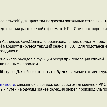
ocalnetwork" для привязки к адресам локальных сетевых ин
одключения расширений в формате KRL. Сами расширения
d и AuthorizedKeysCommand реализована поддержка %-подст
й маршрутизируется текущий сеанс, и "%C" для подстановк
соединения.
ено число раундов в функции bcrypt при генерации ключей
ащищёнными паролем.
ibcrypto. Для сборки теперь требуется наличие как миниму
звимости
, связанной с возможностью загрузки модулей PKC
ных путей к модулям (ранее функция dlopen производила по