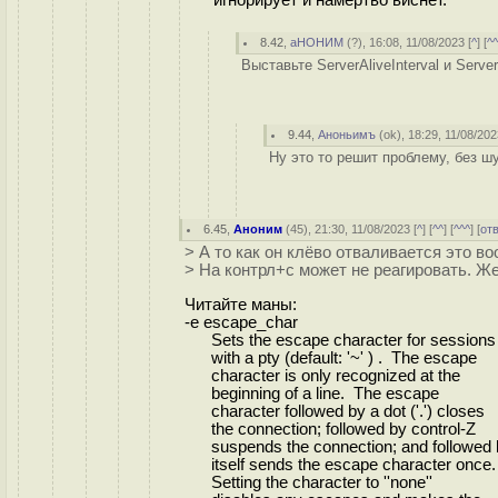
8.42
,
аНОНИМ
(
?
), 16:08, 11/08/2023 [
^
] [
^
Выставьте ServerAliveInterval и Serv
9.44
,
Аноньимъ
(
ok
), 18:29, 11/08/202
Ну это то решит проблему, без шу
6.45
,
Аноним
(
45
), 21:30, 11/08/2023 [
^
] [
^^
] [
^^^
] [
от
> А то как он клёво отваливается это во
> На контрл+с может не реагировать. Ж
Читайте маны:
-e escape_char
Sets the escape character for sessions
with a pty (default: '~' ) . The escape
character is only recognized at the
beginning of a line. The escape
character followed by a dot ('.') closes
the connection; followed by control-Z
suspends the connection; and followed 
itself sends the escape character once.
Setting the character to ''none''