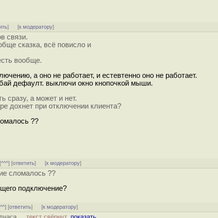
ить
]
[
к модератору
]
в связи.
обще сказка, всё повисло и
есть вообще.
лючению, а оно не работает, и естевтенно оно не работает.
я бай дефаулт. выключи окно кнопочкой мыши.
 сразу, а может и нет.
ере дохнет при отключении клиента?
сломалось ??
[
^^^
] [
ответить
]
[
к модератору
]
ние сломалось ??
ющего подключение?
^^^
] [
ответить
]
[
к модератору
]
лчаса ...
текст свёрнут,
показать