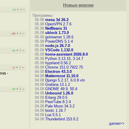
Новые версии
+
–
/
+1
Программы:
06.08
mesa 3d 26.2
05.08
OpenVPN 2.7.6
05.08
NetBeans 31
05.08
ublock 1.73.0
+
–
/
–20
05.08
gstreamer 1.28.6
05.08
PowerDNS 5.1.4
05.08
node.js 26.7.0
05.08
VSCode 1.132.0
+
–
/
+6
05.08
home-assistant 2026.8.0
05.08
Python 3.13.15, 3.14.7
05.08
hyprland 0.56.2
+
–
05.08
Chrome 151.0.7922.75
/
–1
04.08
Electron 43.3.0
на -
04.08
Mattermost 11.10.0
04.08
Django 5.2.17, 6.0.8
vln
04.08
Grafana 13.1.2
+
–
04.08
GNOME 49.9, 50.4
/
+9
04.08
Unbound 1.26.0
04.08
Erlang 29.0.5
04.08
PeerTube 8.2.4
04.08
Pale Moon 34.3.2
04.08
bootc 1.16.7
04.08
Lua 5.5.1
04.08
Thunderbird 153.0.2
далее>>