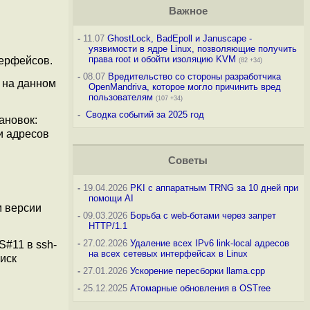
Важное
-
11.07
GhostLock, BadEpoll и Januscape -
уязвимости в ядре Linux, позволяющие получить
права root и обойти изоляцию KVM
терфейсов.
(82 +34)
-
08.07
Вредительство со стороны разработчика
 на данном
OpenMandriva, которое могло причинить вред
пользователям
(107 +34)
-
Сводка событий за 2025 год
ановок:
и адресов
Советы
-
19.04.2026
PKI с аппаратным TRNG за 10 дней при
помощи AI
м версии
-
09.03.2026
Борьба с web-ботами через запрет
HTTP/1.1
-
27.02.2026
Удаление всех IPv6 link-local адресов
S#11 в ssh-
на всех сетевых интерфейсах в Linux
иск
-
27.01.2026
Ускорение пересборки llama.cpp
-
25.12.2025
Атомарные обновления в OSTree