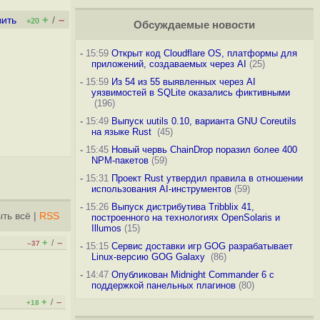
+
–
вить
/
+20
Обсуждаемые новости
-
15:59
Открыт код Cloudflare OS, платформы для
приложений, создаваемых через AI
(25)
-
15:59
Из 54 из 55 выявленных через AI
уязвимостей в SQLite оказались фиктивными
(196)
-
15:49
Выпуск uutils 0.10, варианта GNU Coreutils
на языке Rust
(45)
-
15:45
Новый червь ChainDrop поразил более 400
NPM-пакетов
(59)
-
15:31
Проект Rust утвердил правила в отношении
использования AI-инструментов
(59)
-
15:26
Выпуск дистрибутива Tribblix 41,
ть всё
|
RSS
построенного на технологиях OpenSolaris и
Illumos
(15)
+
–
/
–37
-
15:15
Сервис доставки игр GOG разрабатывает
Linux-версию GOG Galaxy
(86)
-
14:47
Опубликован Midnight Commander 6 c
поддержкой панельных плагинов
(80)
+
–
/
+18