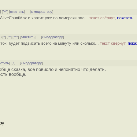
^
] [
^^^
] [
ответить
]
[
к модератору
]
erAliveCountMax и хватит уже по-ламерски пла...
текст свёрнут,
показать
3 [
^
] [
^^
] [
^^^
] [
ответить
]
[
к модератору
]
ток, будет подвисать всего на минуту или сколько...
текст свёрнут,
пока
ветить
]
[
↑
] [
к модератору
]
обще сказка, всё повисло и непонятно что делать.
есть вообще.
by