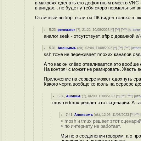
в макосях сделать его дефолтным вместо VNC 
в виндах... не будет у тебя скоро нормальных в
Отличный выбор, если ты ПК видел только в ш
5.23
,
penetrator
(
?
), 21:22, 10/08/2023 [
^
] [
^^
] [
^^^
] [
ответи
аналог seek - отсутствует, sftp с докачкой 
5.31
,
Аноньимъ
(
ok
), 02:04, 11/08/2023 [
^
] [
^^
] [
^^^
] [
отве
ssh тоже не переживает плохих каналов свя
А то как он клёво отваливается это вообще 
На контрл+с может не реагировать. Жесть 
Приложение на сервере может сдохнуть сраз
Какого черта вообще консоль на сервере до
6.36
,
Аноним.
(
?
), 06:00, 11/08/2023 [
^
] [
^^
] [
^^^
] [
отв
mosh и tmux решает этот сценарий. А та
7.41
,
Аноньимъ
(
ok
), 12:06, 11/08/2023 [
^
] [
^^
] 
> mosh и tmux решает этот сценарий
> по интернету не работает.
Мы не о соединении говорим, а о пр
игнорирует и намертво виснет.