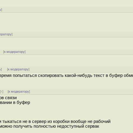
у
]
ератору
]
] [
к модератору
]
ь
]
[
к модератору
]
время попытаться скопировать какой-нибудь текст в буфер обме
[
↑
] [
к модератору
]
ов связи
овании в буфер
и тыкаться не в сервер из коробки вообще не рабочий
 можно получить полностью недоступный сервак